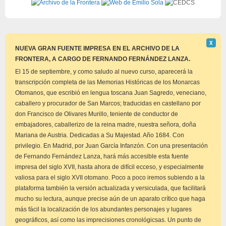
Descar
Χ
este
NUEVA GRAN FUENTE IMPRESA EN EL ARCHIVO DE LA
aviso
FRONTERA, A CARGO DE FERNANDO FERNÁNDEZ LANZA.
El 15 de septiembre, y como saludo al nuevo curso, aparecerá la
transcripción completa de las Memorias Históricas de los Monarcas
Otomanos, que escribió en lengua toscana Juan Sagredo, veneciano,
caballero y procurador de San Marcos; traducidas en castellano por
don Francisco de Olivares Murillo, teniente de conductor de
embajadores, caballerizo de la reina madre, nuestra señora, doña
Mariana de Austria. Dedicadas a Su Majestad. Año 1684. Con
privilegio. En Madrid, por Juan García Infanzón. Con una presentación
de Fernando Fernández Lanza, hará más accesible esta fuente
impresa del siglo XVII, hasta ahora de difícil ecceso, y especialmente
valiosa para el siglo XVII otomano. Poco a poco iremos subiendo a la
plataforma también la versión actualizada y versiculada, que facilitará
mucho su lectura, aunque precise aún de un aparato crítico que haga
más fácil la localización de los abundantes personajes y lugares
geográficos, así como las imprecisiones cronológicsas. Un punto de