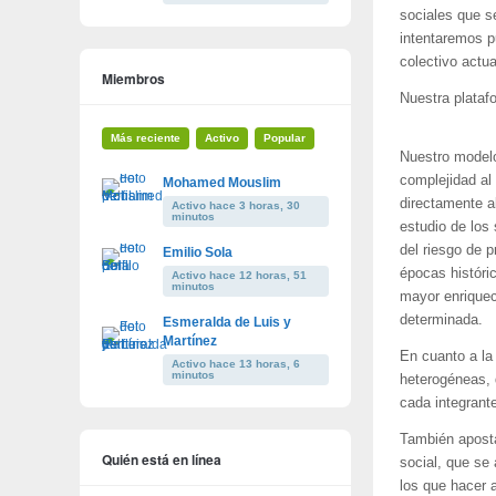
sociales que s
intentaremos p
colectivo actua
Miembros
Nuestra plata
Más reciente
Activo
Popular
Nuestro modelo
complejidad al
Mohamed Mouslim
directamente al
Activo hace 3 horas, 30
minutos
estudio de los
del riesgo de 
Emilio Sola
épocas histór
Activo hace 12 horas, 51
minutos
mayor enriquec
determinada.
Esmeralda de Luis y
Martínez
En cuanto a la
Activo hace 13 horas, 6
minutos
heterogéneas, 
cada integrant
También aposta
Quién está en línea
social, que se
los que hacer 