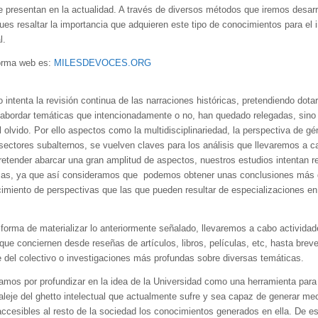
e presentan en la actualidad. A través de diversos métodos que iremos desarr
ues resaltar la importancia que adquieren este tipo de conocimientos para el 
l.
forma web es:
MILESDEVOCES.ORG
 intenta la revisión continua de las narraciones históricas, pretendiendo dota
 abordar temáticas que intencionadamente o no, han quedado relegadas, sin
 olvido. Por ello aspectos como la multidisciplinariedad, la perspectiva de gé
 sectores subalternos, se vuelven claves para los análisis que llevaremos a c
pretender abarcar una gran amplitud de aspectos, nuestros estudios intentan r
icas, ya que así consideramos que podemos obtener unas conclusiones más 
imiento de perspectivas que las que pueden resultar de especializaciones e
 forma de materializar lo anteriormente señalado, llevaremos a cabo activida
que conciernen desde reseñas de artículos, libros, películas, etc, hasta brev
e del colectivo o investigaciones más profundas sobre diversas temáticas.
mos por profundizar en la idea de la Universidad como una herramienta para
 aleje del ghetto intelectual que actualmente sufre y sea capaz de generar m
accesibles al resto de la sociedad los conocimientos generados en ella. De e