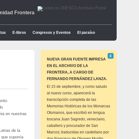
idad Frontera
tus
E-libros
Congresos y Eventos
El paraíso
Descartar
Χ
este
NUEVA GRAN FUENTE IMPRESA
aviso
EN EL ARCHIVO DE LA
FRONTERA, A CARGO DE
FERNANDO FERNÁNDEZ LANZA.
El 15 de septiembre, y como saludo
al nuevo curso, aparecerá la
transcripción completa de las
ento
Memorias Históricas de los Monarcas
do
Otomanos, que escribió en lengua
nia en nuestras
toscana Juan Sagredo, veneciano,
caballero y procurador de San
etras de la
Marcos; traducidas en castellano por
, que suponía
don Francisco de Olivares Murillo,