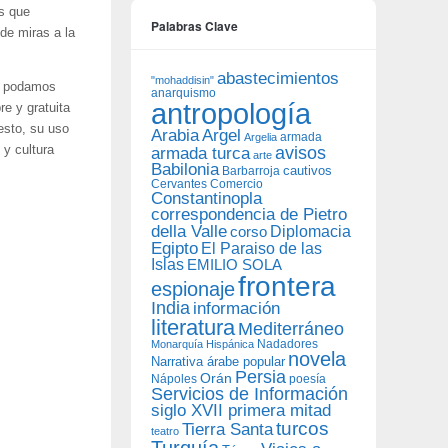
as que
Palabras Clave
de miras a la
abastecimientos
"mohaddisin"
ue podamos
anarquismo
antropología
bre y gratuita
esto, su uso
Arabia
Argel
armada
Argelia
avisos
 y cultura
armada turca
arte
Babilonia
Barbarroja
cautivos
Cervantes
Comercio
Constantinopla
correspondencia de Pietro
della Valle
Diplomacia
corso
Egipto
El Paraiso de las
Islas
EMILIO SOLA
frontera
espionaje
India
información
literatura
Mediterráneo
Nadadores
Monarquía Hispánica
novela
Narrativa árabe popular
Persia
Orán
Nápoles
poesía
Servicios de Información
siglo XVII primera mitad
turcos
Tierra Santa
teatro
Turquía