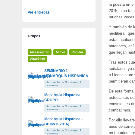
la puesta en pr
2015, sino tamb
Ver entregas
muchas veces f
Y también de l
neoliberal, qu
Grupos
están acabando
anteriores, así
Más reciente
Activo
Popular
que llegan has
Alfabético
Tras estos cua
señalados ya q
SEMINARIO 1
o Licenciatur
MONARQUÍA HISPÁNICA
permitieran dar
Activo hace 3 meses, 1
semana
De esta forma,
Monarquía Hispánica –
estudiantes de 
GRUPO I
conscientes de
Activo hace 3 meses, 1
semana
combatimos.
Monarquía Hispánica –
Por ello lleva
Grupo II (2016)
años de carrer
Activo hace 3 meses, 1
no tratadas co
semana