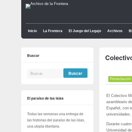
Inicio
La Frontera
El Juego del Legajo
Archivos
Bi
Buscar
Colectiv
Presentación
El Colectivo M
El paraíso de las islas
asambleario de
Español, con e
Todas las semanas una entrega de
universidades.
las historias del paraíso de las islas,
Durante cuatro
una utopía libertaria.
Universidad de