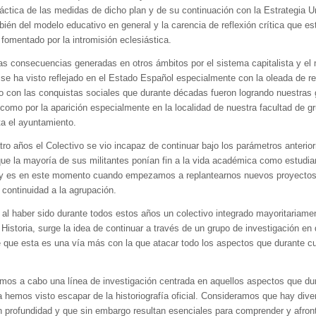
áctica de las medidas de dicho plan y de su continuación con la Estrategia Un
ién del modelo educativo en general y la carencia de reflexión crítica que es
omentado por la intromisión eclesiástica.
as consecuencias generadas en otros ámbitos por el sistema capitalista y el
e se ha visto reflejado en el Estado Español especialmente con la oleada de r
 con las conquistas sociales que durante décadas fueron logrando nuestras
 como por la aparición especialmente en la localidad de nuestra facultad de g
ta el ayuntamiento.
tro años el Colectivo se vio incapaz de continuar bajo los parámetros anterio
ue la mayoría de sus militantes ponían fin a la vida académica como estudi
a y es en este momento cuando empezamos a replantearnos nuevos proyecto
 continuidad a la agrupación.
 al haber sido durante todos estos años un colectivo integrado mayoritariame
Historia, surge la idea de continuar a través de un grupo de investigación en 
 que esta es una vía más con la que atacar todo los aspectos que durante c
remos a cabo una línea de investigación centrada en aquellos aspectos que du
a hemos visto escapar de la historiografía oficial. Consideramos que hay div
n profundidad y que sin embargo resultan esenciales para comprender y afront