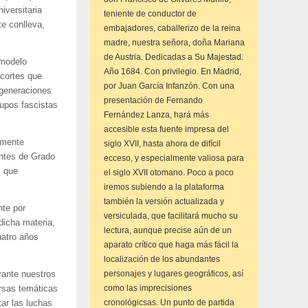
iversitaria
teniente de conductor de
te conlleva,
embajadores, caballerizo de la reina
madre, nuestra señora, doña Mariana
de Austria. Dedicadas a Su Majestad.
 modelo
Año 1684. Con privilegio. En Madrid,
ecortes que
por Juan García Infanzón. Con una
 generaciones
presentación de Fernando
rupos fascistas
Fernández Lanza, hará más
accesible esta fuente impresa del
rmente
siglo XVII, hasta ahora de difícil
antes de Grado
ecceso, y especialmente valiosa para
s que
el siglo XVII otomano. Poco a poco
iremos subiendo a la plataforma
también la versión actualizada y
nte por
versiculada, que facilitará mucho su
dicha materia,
lectura, aunque precise aún de un
uatro años
aparato crítico que haga más fácil la
localización de los abundantes
personajes y lugares geográficos, así
rante nuestros
como las imprecisiones
ersas temáticas
cronológicsas. Un punto de partida
ar las luchas