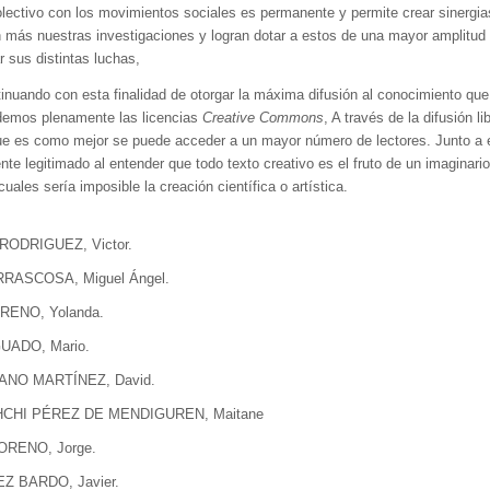
olectivo con los movimientos sociales es permanente y permite crear sinergi
 más nuestras investigaciones y logran dotar a estos de una mayor amplitud 
r sus distintas luchas,
tinuando con esta finalidad de otorgar la máxima difusión al conocimiento q
demos plenamente las licencias
Creative Commons
, A través de la difusión li
e es como mejor se puede acceder a un mayor número de lectores. Junto a 
e legitimado al entender que todo texto creativo es el fruto de un imaginario
uales sería imposible la creación científica o artística.
RODRIGUEZ, Victor.
RASCOSA, Miguel Ángel.
ENO, Yolanda.
UADO, Mario.
NO MARTÍNEZ, David.
CHI PÉREZ DE MENDIGUREN, Maitane
RENO, Jorge.
 BARDO, Javier.