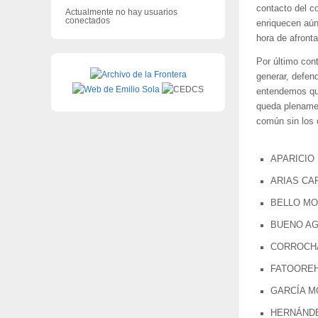
contacto del c
Actualmente no hay usuarios
conectados
enriquecen aún
hora de afronta
Por último con
generar, defen
entendemos qu
queda plenament
común sin los c
APARICIO 
ARIAS CAR
BELLO MOR
BUENO AG
CORROCHA
FATOOREH
GARCÍA MO
HERNÁNDEZ