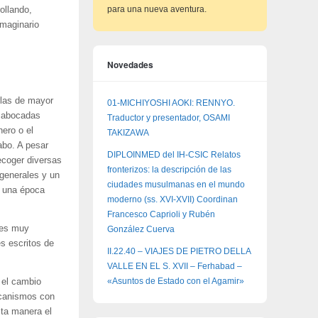
para una nueva aventura.
ollando,
imaginario
Novedades
rlas de mayor
01-MICHIYOSHI AOKI: RENNYO.
o abocadas
Traductor y presentador, OSAMI
nero o el
TAKIZAWA
abo. A pesar
DIPLOINMED del IH-CSIC Relatos
ecoger diversas
fronterizos: la descripción de las
generales y un
ciudades musulmanas en el mundo
n una época
moderno (ss. XVI-XVII) Coordinan
Francesco Caprioli y Rubén
des muy
González Cuerva
es escritos de
II.22.40 – VIAJES DE PIETRO DELLA
VALLE EN EL S. XVII – Ferhabad –
«Asuntos de Estado con el Agamir»
 el cambio
ecanismos con
sta manera el