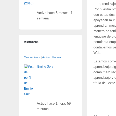
aprendizaje
Por nuestra pr
Activo hace 3 meses, 1
que estos dos 
semana
apoyaban mutua
aprendían mejo
manera se tení
lenguaje de pro
Miembros
permitiera emp
contábamos par
Web.
Más reciente
|
Activo
|
Popular
Estamos conven
Emilio Sola
aprendizaje sig
como mero rece
aprendizaje y 
título de licenc
Activo hace 1 hora, 59
minutos