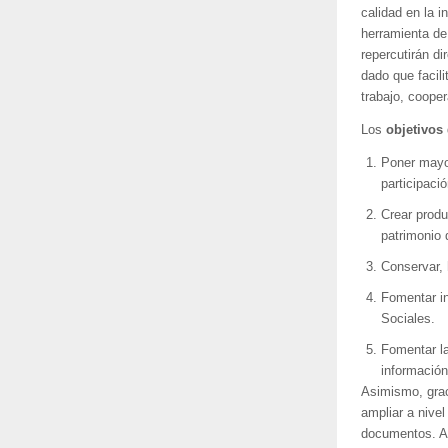
calidad en la 
herramienta de
repercutirán d
dado que facil
trabajo, coope
Los
objetivos
Poner mayor
participaci
Crear produ
patrimonio 
Conservar, 
Fomentar in
Sociales.
Fomentar la
información
Asimismo, grac
ampliar a nivel
documentos. A e