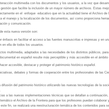
interacción multimedia con los documentos y los usuarios, a la vez que desarro
 gestión que facilite la inclusión de un mayor número de archivos. Estas mej
irectamente en el enfoque educativo que en la actualidad tiene el Archivo de l
ita el manejo y la localización de los documentos, así como proporciona herr
ración y comunicación.
de esta nueva versión son:
 énfasis en facilitar el acceso a las fuentes manuscritas e impresas y en u
ón en ella de todos los usuarios.
ctos multimedia, adaptados a las necesidades de los distintos públicos, para
documental en español resulte más perceptible y más accesible en el ámbito
hacer accesible, destacar y proteger el patrimonio histórico español.
iciativas, debates y formas de cooperación entre los profesionales de las Ci
 difusión del patrimonio histórico utilizando las nuevas tecnologías de la soc
.
ias a las nuevas implementaciones técnicas que se detallan a continuación, 
 temático el Archivo de la Frontera para que los profesores puedan colaborar 
ste fin, se realizará una reestructuración temática de los contenidos para se