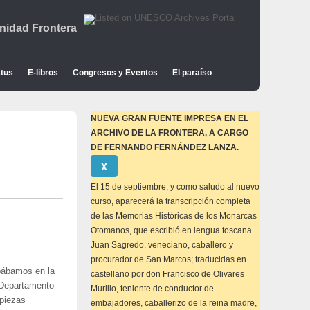
idad Frontera
tus
E-libros
Congresos y Eventos
El paraíso
NUEVA GRAN FUENTE IMPRESA EN EL
ARCHIVO DE LA FRONTERA, A CARGO
DE FERNANDO FERNÁNDEZ LANZA.
Descartar
Χ
este
aviso
El 15 de septiembre, y como saludo al nuevo
curso, aparecerá la transcripción completa
de las Memorias Históricas de los Monarcas
Otomanos, que escribió en lengua toscana
Juan Sagredo, veneciano, caballero y
procurador de San Marcos; traducidas en
ipábamos en la
castellano por don Francisco de Olivares
l Departamento
Murillo, teniente de conductor de
 piezas
embajadores, caballerizo de la reina madre,