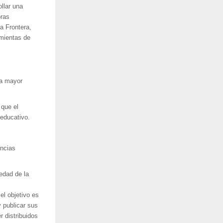
llar una
oras
a Frontera,
amientas de
na mayor
 que el
 educativo.
encias
iedad de la
el objetivo es
y publicar sus
r distribuidos