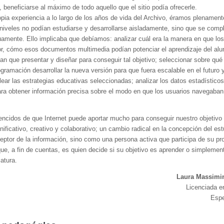
, beneficiarse al máximo de todo aquello que el sitio podía ofrecerle.
opia experiencia a lo largo de los años de vida del Archivo, éramos plenamen
niveles no podían estudiarse y desarrollarse aisladamente, sino que se com
mente. Ello implicaba que debíamos: analizar cuál era la manera en que los
r, cómo esos documentos multimedia podían potenciar el aprendizaje del al
an que presentar y diseñar para conseguir tal objetivo; seleccionar sobre qué
gramación desarrollar la nueva versión para que fuera escalable en el futuro y
lear las estrategias educativas seleccionadas; analizar los datos estadístico
a obtener información precisa sobre el modo en que los usuarios navegaban p
cidos de que Internet puede aportar mucho para conseguir nuestro objetivo p
nificativo, creativo y colaborativo; un cambio radical en la concepción del est
ptor de la información, sino como una persona activa que participa de su pr
que, a fin de cuentas, es quien decide si su objetivo es aprender o simplemen
iatura.
Laura Massimi
Licenciada 
Espe