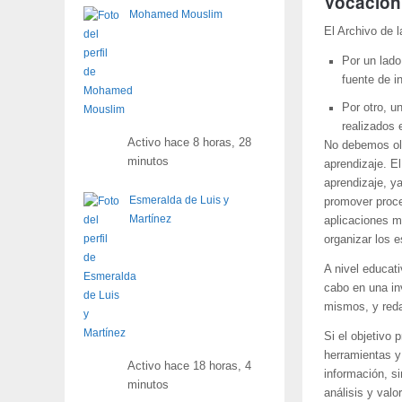
Vocación
Mohamed Mouslim
El Archivo de l
Por un lad
fuente de i
Por otro, u
realizados 
Activo hace 8 horas, 28
No debemos olv
minutos
aprendizaje. E
aprendizaje, y
Esmeralda de Luis y
promover proce
Martínez
aplicaciones m
organizar los 
A nivel educati
cabo en una in
mismos, y reda
Si el objetivo 
herramientas y
Activo hace 18 horas, 4
información, si
minutos
análisis y val