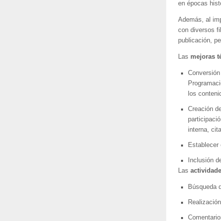
en épocas hist
Además, al imp
con diversos f
publicación, pe
Las
mejoras t
Conversión 
Programaci
los conteni
Creación de
participaci
interna, cit
Establecer 
Inclusión 
Las
actividad
Búsqueda de
Realización
Comentario