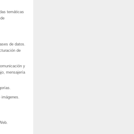
edas temáticas
 de
bases de datos.
cturación de
 comunicación y
ajo, mensajería
gorías.
e imágenes.
 Web.