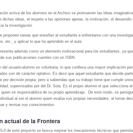
ación activa de los alumnos en el Archivo se promueven las ideas imaginativas
 dichas ideas, el respeto a las opiniones ajenas, la motivación, el desarrollo
ia la investigación.
se proponen tareas que enseñan al estudiante a enfrentarse con una investigac
s, etc., y aplicar lo que ha aprendido en el aula.
presenta además como un elemento motivacional para los estudiantes, ya que
nde sus publicaciones cuenten con un ISBN.
ón del usuario-alumno es voluntaria, lo que conlleva una mayor implicación per
ados son de carácter optativo. Es decir que aquel estudiante que decide partic
e por decisión propia, pero a sabiendas que su trabajo tiene que cumplir unos
idad, supervisados por del Dr. Sola. Es el propio alumno el que selecciona e
y quien se responsabiliza de su propio aprendizaje. De este modo, se persigue
dividual al ser el alumno quien evalúa sus propias necesidades, al tomar deci
luar y revisar sus conocimientos.
n actual de la Frontera
 5.0 de este proyecto se busca mejorar los mecanismos técnicos que permit