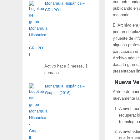
con anteriorid
Monarquía Hispánica –
publicando en 
GRUPO I
recabada.
El Archivo era
podían desplaz
y fuente de in
algunos profes
participaran e
Archivo adquir
dada la gran c
Activo hace 3 meses, 1
presentaban li
semana
Nueva Ve
Monarquía Hispánica –
Ante este pano
Grupo II (2016)
nuevamente la 
A nivel tec
recuperació
tecnología 
A nivel edu
que lo sust