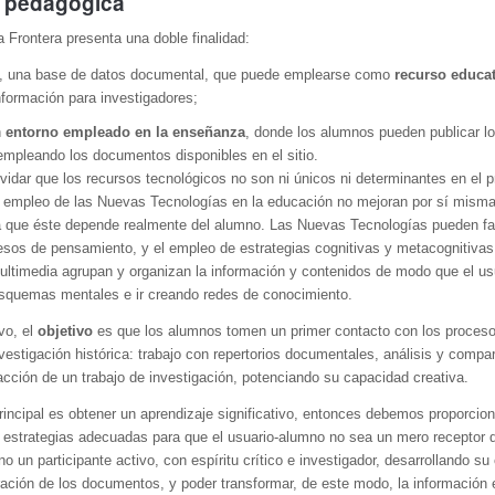
 pedagógica
a Frontera presenta una doble finalidad:
o, una base de datos documental, que puede emplearse como
recurso educa
nformación para investigadores;
n
entorno empleado en la enseñanza
, donde los alumnos pueden publicar lo
empleando los documentos disponibles en el sitio.
idar que los recursos tecnológicos no son ni únicos ni determinantes en el 
l empleo de las Nuevas Tecnologías en la educación no mejoran por sí misma
a que éste depende realmente del alumno. Las Nuevas Tecnologías pueden faci
sos de pensamiento, y el empleo de estrategias cognitivas y metacognitivas
ultimedia agrupan y organizan la información y contenidos de modo que el us
esquemas mentales e ir creando redes de conocimiento.
vo, el
objetivo
es que los alumnos tomen un primer contacto con los proceso
vestigación histórica: trabajo con repertorios documentales, análisis y compa
cción de un trabajo de investigación, potenciando su capacidad creativa.
principal es obtener un aprendizaje significativo, entonces debemos proporcion
 estrategias adecuadas para que el usuario-alumno no sea un mero receptor d
no un participante activo, con espíritu crítico e investigador, desarrollando s
oración de los documentos, y poder transformar, de este modo, la información 