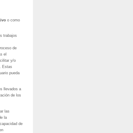
tivo
o como
s trabajos
proceso de
s el
litar y/o
. Estas
uario pueda
s llevados a
ración de los
ar las
e la
u capacidad de
en