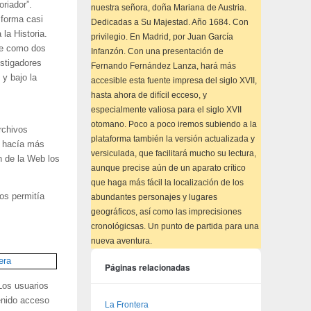
riador”.
nuestra señora, doña Mariana de Austria.
 forma casi
Dedicadas a Su Majestad. Año 1684. Con
la Historia.
privilegio. En Madrid, por Juan García
ue como dos
Infanzón. Con una presentación de
stigadores
Fernando Fernández Lanza, hará más
 y bajo la
accesible esta fuente impresa del siglo XVII,
hasta ahora de difícil ecceso, y
especialmente valiosa para el siglo XVII
otomano. Poco a poco iremos subiendo a la
rchivos
plataforma también la versión actualizada y
e hacía más
versiculada, que facilitará mucho su lectura,
n de la Web los
aunque precise aún de un aparato crítico
que haga más fácil la localización de los
os permitía
abundantes personajes y lugares
.
geográficos, así como las imprecisiones
cronológicsas. Un punto de partida para una
nueva aventura.
Páginas relacionadas
 Los usuarios
tenido acceso
La Frontera