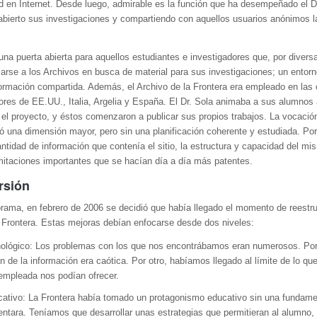
ad en Internet. Desde luego, admirable es la función que ha desempeñado el D
abierto sus investigaciones y compartiendo con aquellos usuarios anónimos l
 una puerta abierta para aquellos estudiantes e investigadores que, por diver
arse a los Archivos en busca de material para sus investigaciones; un entorn
formación compartida. Además, el Archivo de la Frontera era empleado en las 
ores de EE.UU., Italia, Argelia y España. El Dr. Sola animaba a sus alumnos
n el proyecto, y éstos comenzaron a publicar sus propios trabajos. La vocació
ió una dimensión mayor, pero sin una planificación coherente y estudiada. Por 
antidad de información que contenía el sitio, la estructura y capacidad del mi
mitaciones importantes que se hacían día a día más patentes.
rsión
rama, en febrero de 2006 se decidió que había llegado el momento de reestru
Frontera. Estas mejoras debían enfocarse desde dos niveles:
nológico: Los problemas con los que nos encontrábamos eran numerosos. Por 
n de la información era caótica. Por otro, habíamos llegado al límite de lo que
empleada nos podían ofrecer.
cativo: La Frontera había tomado un protagonismo educativo sin una fundame
entara. Teníamos que desarrollar unas estrategias que permitieran al alumno,