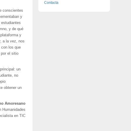
Contacta
te conscientes
plementaban y
 estudiantes
umno, y de qué
 plataforma y
, a la vez, nos
s con los que
or el sitio
rincipal: un
udiante, no
opio
te obtener un
no Amoresano
en Humanidades
cialista en TIC