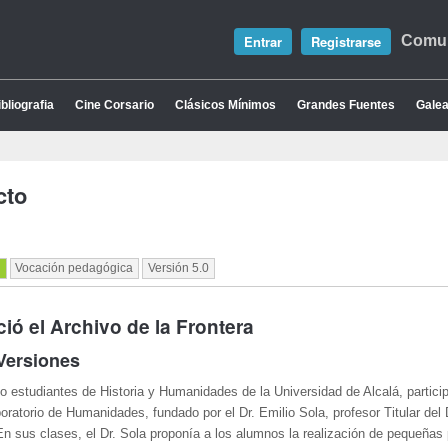
Entrar
Registrarse
Comun
bliografia
Cine Corsario
Clásicos Mínimos
Grandes Fuentes
Galea
cto
l
Vocación pedagógica
Versión 5.0
ó el Archivo de la Frontera
Versiones
o estudiantes de Historia y Humanidades de la Universidad de Alcalá, partic
boratorio de Humanidades, fundado por el Dr. Emilio Sola, profesor Titular de
 En sus clases, el Dr. Sola proponía a los alumnos la realización de pequeñas