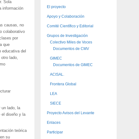
r. Sola
El proyecto
a información
Apoyo y Colaboración
sas causas, no
Comité Científico y Editorial
o colaborativo
Grupos de Investigación
clases por
Colectivo Miles de Voces
 a que
Documentos de CMV
n educativa del
otro lado,
GIMEC
smo
Documentos de GIMEC
ACISAL.
Frontera Global
cturar
LEA
SIECE
un lado, la
Proyecto Avisos del Levante
 el diseño y la
Enlaces
ntación teórica
Participar
 en su