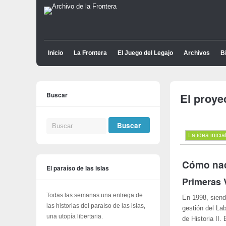
Inicio
La Frontera
El Juego del Legajo
Archivos
Bi
Buscar
El proye
La idea inicia
Cómo naci
El paraíso de las islas
Primeras 
Todas las semanas una entrega de
En 1998, siend
las historias del paraíso de las islas,
gestión del La
una utopía libertaria.
de Historia II.