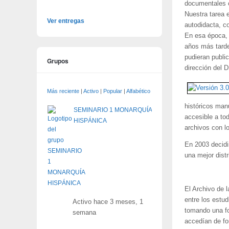
documentales c
Nuestra tarea e
Ver entregas
autodidacta, c
En esa época, 
años más tarde
pudieran public
Grupos
dirección del D
Más reciente
|
Activo
|
Popular
|
Alfabético
históricos man
SEMINARIO 1 MONARQUÍA
accesible a to
HISPÁNICA
archivos con l
En 2003 decidi
una mejor distr
El Archivo de l
entre los estu
Activo hace 3 meses, 1
tomando una for
semana
accedían de for