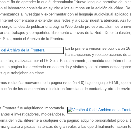
on el fin de aprender lo que él denominaba “Nuevo lenguaje narrativo del histo
n el laboratorio consistía en ayudar a los alumnos en la edición de vídeo. De
omenzamos a investigar y experimentar con el lenguaje audiovisual aplicado a 
Internet comenzaba a extender sus redes y a captar nuestra atención. Así f
 surgió la idea de publicar una página Web donde profesores, alumnos e inve
ar sus trabajos y compartirlos libremente a través de la Red. De esta ilusión,
r. Sola, nació el Archivo de la Frontera.
En la primera versión se publicaron 16
transcripciones y reelaboraciones de a
uscritos, realizadas por el Dr. Sola. Paulatinamente, a medida que Internet s
dos, la página fue creciendo en contenido y visitas y los alumnos descargaba
os que trabajaban en clase.
mos rediseñar nuevamente la página (versión 4.0) bajo lenguaje HTML, que n
ibución de los documentos e incluir un formulario de contacta y otro de envío
a Frontera fue adquiriendo importancia
diantes e investigadores, moldeándose,
ma definida, diferente a cualquier otra página; adquirió personalidad propia.
ma gratuita a piezas históricas de gran valor, a las que difícilmente habían 