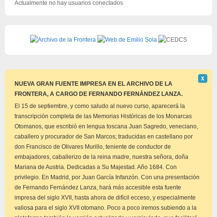
Actualmente no hay usuarios conectados
Descar
Χ
este
NUEVA GRAN FUENTE IMPRESA EN EL ARCHIVO DE LA
aviso
FRONTERA, A CARGO DE FERNANDO FERNÁNDEZ LANZA.
El 15 de septiembre, y como saludo al nuevo curso, aparecerá la
transcripción completa de las Memorias Históricas de los Monarcas
Otomanos, que escribió en lengua toscana Juan Sagredo, veneciano,
caballero y procurador de San Marcos; traducidas en castellano por
don Francisco de Olivares Murillo, teniente de conductor de
embajadores, caballerizo de la reina madre, nuestra señora, doña
Mariana de Austria. Dedicadas a Su Majestad. Año 1684. Con
privilegio. En Madrid, por Juan García Infanzón. Con una presentación
de Fernando Fernández Lanza, hará más accesible esta fuente
impresa del siglo XVII, hasta ahora de difícil ecceso, y especialmente
valiosa para el siglo XVII otomano. Poco a poco iremos subiendo a la