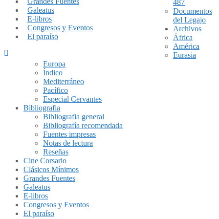
Grandes Fuentes
487
Galeatus
Documentos
E-libros
del Legajo
Congresos y Eventos
Archivos
El paraíso
África
América
Eurasia
Europa
Índico
Mediterráneo
Pacífico
Especial Cervantes
Bibliografia
Bibliografia general
Bibliografía recomendada
Fuentes impresas
Notas de lectura
Reseñas
Cine Corsario
Clásicos Mínimos
Grandes Fuentes
Galeatus
E-libros
Congresos y Eventos
El paraíso