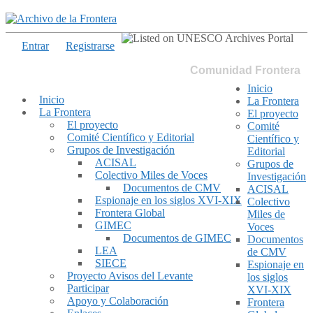
Entrar
Registrarse
Comunidad Frontera
Inicio
Inicio
La Frontera
La Frontera
El proyecto
El proyecto
Comité
Comité Científico y Editorial
Científico y
Grupos de Investigación
Editorial
ACISAL
Grupos de
Colectivo Miles de Voces
Investigación
Documentos de CMV
ACISAL
Espionaje en los siglos XVI-XIX
Colectivo
Frontera Global
Miles de
GIMEC
Voces
Documentos de GIMEC
Documentos
LEA
de CMV
SIECE
Espionaje en
Proyecto Avisos del Levante
los siglos
Participar
XVI-XIX
Apoyo y Colaboración
Frontera