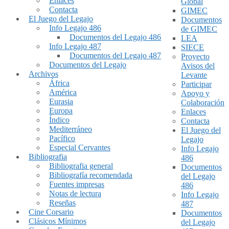
Enlaces
Global
Contacta
GIMEC
El Juego del Legajo
Documentos
Info Legajo 486
de GIMEC
Documentos del Legajo 486
LEA
Info Legajo 487
SIECE
Documentos del Legajo 487
Proyecto
Documentos del Legajo
Avisos del
Archivos
Levante
África
Participar
América
Apoyo y
Eurasia
Colaboración
Europa
Enlaces
Índico
Contacta
Mediterráneo
El Juego del
Pacífico
Legajo
Especial Cervantes
Info Legajo
Bibliografia
486
Bibliografia general
Documentos
Bibliografía recomendada
del Legajo
Fuentes impresas
486
Notas de lectura
Info Legajo
Reseñas
487
Cine Corsario
Documentos
Clásicos Mínimos
del Legajo