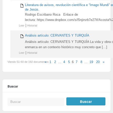
Literatura de avisos, revolución científica e “Imago Mundi”
de Jesús.
Rodrigo Escribano Roca Enlace de
lectura: https://www.dropbox.com/s/l5njirsrb7e27if/Acosta%
|
Leer
Historial
Análisis artículo: CERVANTES Y TURQUÍA
Análisis artículo: CERVANTES Y TURQUÍA La vida y obra 
enmarca en un contexto histórico muy concreto que […]
|
Leer
Historial
Viendo 51-60 de 192 documentos
«
1
2
…
4
5
6
7
8
…
19
20
»
Buscar