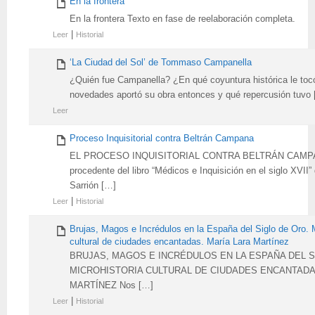
En la frontera
En la frontera Texto en fase de reelaboración completa.
|
Leer
Historial
‘La Ciudad del Sol’ de Tommaso Campanella
¿Quién fue Campanella? ¿En qué coyuntura histórica le toc
novedades aportó su obra entonces y qué repercusión tuvo
Leer
Proceso Inquisitorial contra Beltrán Campana
EL PROCESO INQUISITORIAL CONTRA BELTRÁN CAMPAN
procedente del libro “Médicos e Inquisición en el siglo XVII”
Sarrión […]
|
Leer
Historial
Brujas, Magos e Incrédulos en la España del Siglo de Oro. M
cultural de ciudades encantadas. María Lara Martínez
BRUJAS, MAGOS E INCRÉDULOS EN LA ESPAÑA DEL S
MICROHISTORIA CULTURAL DE CIUDADES ENCANTADA
MARTÍNEZ Nos […]
|
Leer
Historial