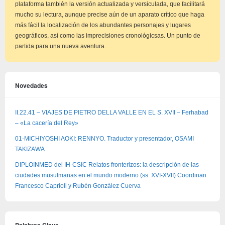
plataforma también la versión actualizada y versiculada, que facilitará
mucho su lectura, aunque precise aún de un aparato crítico que haga
más fácil la localización de los abundantes personajes y lugares
geográficos, así como las imprecisiones cronológicsas. Un punto de
partida para una nueva aventura.
Novedades
II.22.41 – VIAJES DE PIETRO DELLA VALLE EN EL S. XVII – Ferhabad
– «La cacería del Rey»
01-MICHIYOSHI AOKI: RENNYO. Traductor y presentador, OSAMI
TAKIZAWA
DIPLOINMED del IH-CSIC Relatos fronterizos: la descripción de las
ciudades musulmanas en el mundo moderno (ss. XVI-XVII) Coordinan
Francesco Caprioli y Rubén González Cuerva
Palabras Clave