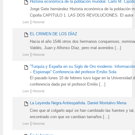
Historia económica de la población mundial. Carlo M. Cipoll
Jorge Gete hernández Historia económica de la población m
Cipolla CAPITULO 1. LAS DOS REVOLUCIONES. El autor 
|
Leer
Historial
EL CRIMEN DE LOS DÍAZ
Hacia el año 1546 otros dos hermanos conquenses, nominad
Valdés, Juan y Alfonso Díaz, pero mal avenidos […]
|
Leer
Historial
“Turquía y España en su Siglo de Oro moderno. Informació
– Espionaje” Conferencia del profesor Emilio Sola
El pasado lunes 10 de febrero tuvo lugar en la Universidad 
conferencia dada por el profesor Emilio […]
|
Leer
Historial
La Leyenda Negra Antiespañola. Daniel Montalvo Mena
Creo que al colgarlo aquí se han cambiado las fuentes y tal
encontrado con que se cambian tamaños […]
|
Leer
Historial