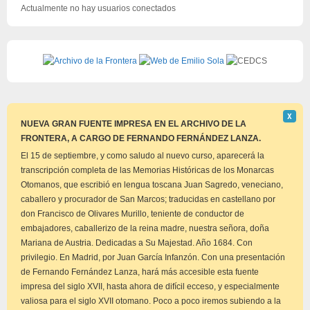
Actualmente no hay usuarios conectados
Descar
Χ
este
NUEVA GRAN FUENTE IMPRESA EN EL ARCHIVO DE LA
aviso
FRONTERA, A CARGO DE FERNANDO FERNÁNDEZ LANZA.
El 15 de septiembre, y como saludo al nuevo curso, aparecerá la
transcripción completa de las Memorias Históricas de los Monarcas
Otomanos, que escribió en lengua toscana Juan Sagredo, veneciano,
caballero y procurador de San Marcos; traducidas en castellano por
don Francisco de Olivares Murillo, teniente de conductor de
embajadores, caballerizo de la reina madre, nuestra señora, doña
Mariana de Austria. Dedicadas a Su Majestad. Año 1684. Con
privilegio. En Madrid, por Juan García Infanzón. Con una presentación
de Fernando Fernández Lanza, hará más accesible esta fuente
impresa del siglo XVII, hasta ahora de difícil ecceso, y especialmente
valiosa para el siglo XVII otomano. Poco a poco iremos subiendo a la