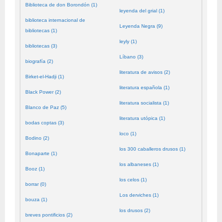
Biblioteca de don Borondón (1)
leyenda del grial (1)
biblioteca internacional de
Leyenda Negra (9)
bibliotecas (1)
leyly (1)
bibliotecas (3)
Líbano (3)
biografía (2)
literatura de avisos (2)
Birket-el-Hadji (1)
literatura española (1)
Black Power (2)
literatura socialista (1)
Blanco de Paz (5)
literatura utópica (1)
bodas coptas (3)
loco (1)
Bodino (2)
los 300 caballeros drusos (1)
Bonaparte (1)
los albaneses (1)
Booz (1)
los celos (1)
borrar (0)
Los derviches (1)
bouza (1)
los drusos (2)
breves pontificios (2)