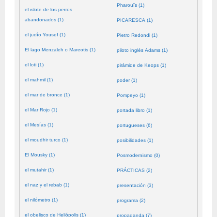
Pharouïs (1)
el islote de los perros
abandonados (1)
PICARESCA (1)
el judío Yousef (1)
Pietro Redondi (1)
El lago Menzaleh o Mareotis (1)
piloto inglés Adams (1)
el loti (1)
pirámide de Keops (1)
el mahmil (1)
poder (1)
el mar de bronce (1)
Pompeyo (1)
el Mar Rojo (1)
portada libro (1)
el Mesías (1)
portugueses (6)
el moudhir turco (1)
posibilidades (1)
El Mousky (1)
Posmodernismo (0)
el mutahir (1)
PRÁCTICAS (2)
el naz y el rebab (1)
presentación (3)
el nilómetro (1)
programa (2)
el obelisco de Heliópolis (1)
propaganda (7)