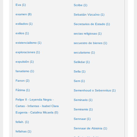
Eva (1)
Scribe (1)
examen (8)
Sebatián Vizcaíno (1)
exiliados (1)
Secretarios de Estado (1)
exilios (1)
sectas religiosas (1)
existencialismo (1)
secuestro de bienes (1)
exploraciones (1)
secularismo (1)
expulsión (1)
Selikdar (1)
fanatismo (1)
Sella (1)
Fanon (2)
Sem (1)
Fátima (1)
Semenhoud o Sebennitus (1)
Felipe II - Leyenda Negra -
Seminario (1)
Cartas - Infantas - Isabel Clara
Semiramis (1)
Eugenia - Catalina Micaela (0)
Sennaar (1)
fellah. (1)
Sennaar de Abisinia (1)
fellahas (1)