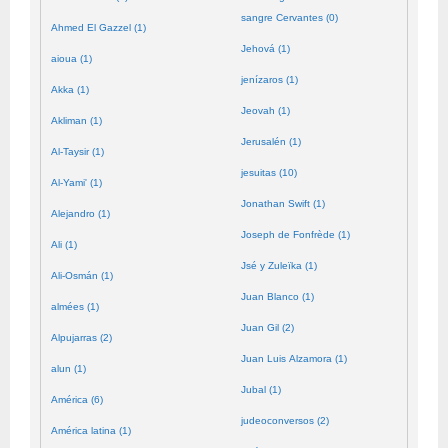
sangre Cervantes (0)
Ahmed El Gazzel (1)
Jehová (1)
aioua (1)
jenízaros (1)
Akka (1)
Jeovah (1)
Akliman (1)
Jerusalén (1)
Al-Taysir (1)
jesuitas (10)
Al-Yami' (1)
Jonathan Swift (1)
Alejandro (1)
Joseph de Fonfrède (1)
Ali (1)
Jsé y Zuleïka (1)
Ali-Osmán (1)
Juan Blanco (1)
almées (1)
Juan Gil (2)
Alpujarras (2)
Juan Luis Alzamora (1)
alun (1)
Jubal (1)
América (6)
judeoconversos (2)
América latina (1)