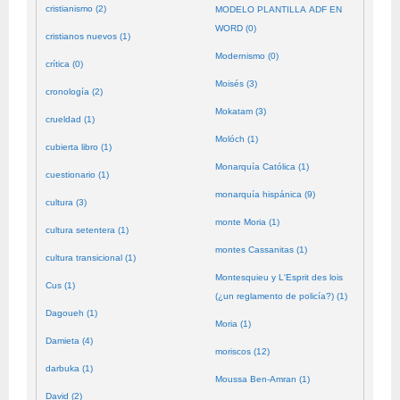
cristianismo (2)
MODELO PLANTILLA ADF EN
WORD (0)
cristianos nuevos (1)
Modernismo (0)
crítica (0)
Moisés (3)
cronología (2)
Mokatam (3)
crueldad (1)
Molóch (1)
cubierta libro (1)
Monarquía Católica (1)
cuestionario (1)
monarquía hispánica (9)
cultura (3)
monte Moria (1)
cultura setentera (1)
montes Cassanitas (1)
cultura transicional (1)
Montesquieu y L'Esprit des lois
Cus (1)
(¿un reglamento de policía?) (1)
Dagoueh (1)
Moria (1)
Damieta (4)
moriscos (12)
darbuka (1)
Moussa Ben-Amran (1)
David (2)