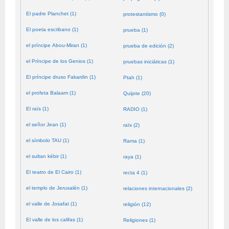
El padre Planchet (1)
protestantismo (0)
El poeta escribano (1)
prueba (1)
el príncipe Abou-Miran (1)
prueba de edición (2)
el Príncipe de los Genios (1)
pruebas iniciáticas (1)
El príncipe druso Fakardin (1)
Ptah (1)
el profeta Balaam (1)
Quijote (20)
El raïs (1)
RADIO (1)
el señor Jean (1)
raïs (2)
el símbolo TAU (1)
Rama (1)
el sultan kébir (1)
raya (1)
El teatro de El Cairo (1)
recta 4 (1)
el templo de Jerusalén (1)
relaciones internacionales (2)
el valle de Josafat (1)
religión (12)
El valle de los califas (1)
Religiones (1)