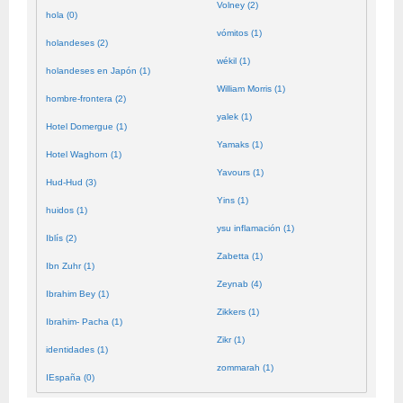
Volney (2)
hola (0)
vómitos (1)
holandeses (2)
wékil (1)
holandeses en Japón (1)
William Morris (1)
hombre-frontera (2)
yalek (1)
Hotel Domergue (1)
Yamaks (1)
Hotel Waghorn (1)
Yavours (1)
Hud-Hud (3)
Yins (1)
huidos (1)
ysu inflamación (1)
Iblís (2)
Zabetta (1)
Ibn Zuhr (1)
Zeynab (4)
Ibrahim Bey (1)
Zikkers (1)
Ibrahim- Pacha (1)
Zikr (1)
identidades (1)
zommarah (1)
IEspaña (0)