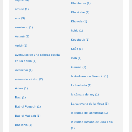
Khatibecsir (1)
arouss (1)
Khazindar (1)
arte (3)
Khowals (1)
asesinato (1)
kohle (1)
Astarté (1)
Kouchouk (1)
Atribir (1)
Koûs (1)
aventuras de una cabeza cocida
ktab (1)
en un horno (1)
kumkan (1)
Avenzoar (1)
la Andriana de Terencio (1)
avisos de e-Libro (2)
La barbería (1)
Azima (1)
la cámara del rey (1)
Baal (1)
La caravana de la Meca (1)
Bab-el-Foutouh (1)
la ciudad de las tumbas (1)
Bab-el-Mabdah (1)
la ciudad romana de Julia Felix
Babilonia (1)
(1)