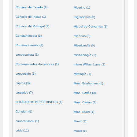
Consejo de Estado (1)
Micerino (1)
Consejo de Indias (1)
migraciones (5)
Consejo de Portugal (1)
Miguel de Cervantes (1)
Constantinopla (1)
minorías (2)
Contemporánea (1)
Misericordia (0)
contracultura (1)
misionología (1)
Contrariedades domésticas (1)
mister William Lane (1)
conversión (1)
mitología (1)
coptos (3)
Mme. Bonhomme (1)
corsarios (7)
Mme. Carlès (3)
CORSARIOS BERBERISCOS (1)
Mme. Cartou (1)
Corydon (1)
Mme. Staël (1)
couscoussou (1)
Moab (1)
crisis (11)
moals (1)