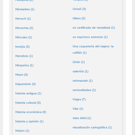
Uchalí (3)
Hémiarites (1)
Ulises (2)
Henoch (1)
un certificado de moralidad (1)
Henochia (2)
un equívoco amoroso (1)
Hércules (1)
Una coquetería del viajero: la
herejía (3)
caffiéh (1)
Herodoto (1)
Uríah (1)
Himyaríes (1)
valentía (1)
Hiram (3)
vehmaniah (1)
hispanismo (3)
ventosidades (1)
historia antigua (1)
Viajes (7)
historia cultural (3)
Vilar (1)
Historia económica (0)
vista débil (1)
historia y opinión (1)
visualización cartográfica (1)
Hoben (1)