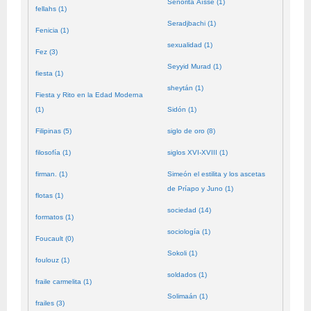
Señorita Aïssé (1)
fellahs (1)
Seradjbachi (1)
Fenicia (1)
sexualidad (1)
Fez (3)
Seyyid Murad (1)
fiesta (1)
sheytán (1)
Fiesta y Rito en la Edad Moderna
(1)
Sidón (1)
Filipinas (5)
siglo de oro (8)
filosofía (1)
siglos XVI-XVIII (1)
firman. (1)
Simeón el estilita y los ascetas
de Príapo y Juno (1)
flotas (1)
sociedad (14)
formatos (1)
sociología (1)
Foucault (0)
Sokoli (1)
foulouz (1)
soldados (1)
fraile carmelita (1)
Solimaán (1)
frailes (3)