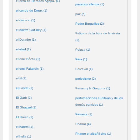
el circo de Herodes Agripa. (1)
pasados allende (1)
el conde de Dreux (1)
paz (5)
el divorcio (1)
Pedro Burguillos (2)
el doctro Clot-Bey (1)
Peligros de la hora de la siesta
el Dorador (1)
(1)
el efod (1)
Pelusa (1)
el emir Béchir (1)
Péra (1)
el emir Fakardin (1)
Perceval (1)
el fil (1)
periodismo (2)
el Fostat (1)
Perseo y la Gorgona (1)
El Garb (2)
perturbaciones auditivas y de los
demás sentidos (1)
El Ghazzel (1)
Petrarca (1)
El Greco (1)
Phanor (4)
el harem (1)
Phanor el albañil sirio (1)
el hulla (1)