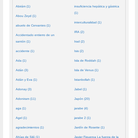
Abirám (1)
insuficiencia hepática y gástrica
(1)
Abou Zeyd (1)
interculturalidad (1)
abuelo de Cervantes (1)
IRA (2)
Accidentado entierro de un
santón (1)
Irad (2)
accidente (1)
Isis (2)
Ada (1)
Isla de Roddah (1)
Adán (3)
Isla de Venus (1)
Adán y Eva (1)
Istanbollah (1)
Adonay (3)
Jabel (1)
Adoniram (11)
Japón (20)
aga (1)
jarabe (4)
Agel (1)
jarabe 2 (1)
agradecimientos (1)
Jardín de Rosette (1)
Ahías de Siló (1)
Javier Figueroa La fuerza de la