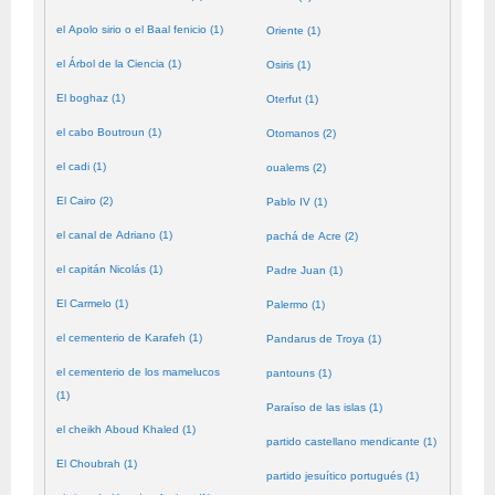
el Apolo sirio o el Baal fenicio (1)
Oriente (1)
el Árbol de la Ciencia (1)
Osiris (1)
El boghaz (1)
Oterfut (1)
el cabo Boutroun (1)
Otomanos (2)
el cadi (1)
oualems (2)
El Cairo (2)
Pablo IV (1)
el canal de Adriano (1)
pachá de Acre (2)
el capitán Nicolás (1)
Padre Juan (1)
El Carmelo (1)
Palermo (1)
el cementerio de Karafeh (1)
Pandarus de Troya (1)
el cementerio de los mamelucos
pantouns (1)
(1)
Paraíso de las islas (1)
el cheikh Aboud Khaled (1)
partido castellano mendicante (1)
El Choubrah (1)
partido jesuítico portugués (1)