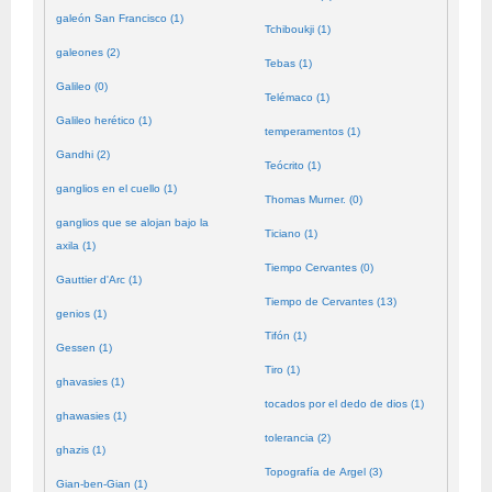
galeón San Francisco (1)
Tchiboukji (1)
galeones (2)
Tebas (1)
Galileo (0)
Telémaco (1)
Galileo herético (1)
temperamentos (1)
Gandhi (2)
Teócrito (1)
ganglios en el cuello (1)
Thomas Murner. (0)
ganglios que se alojan bajo la
Ticiano (1)
axila (1)
Tiempo Cervantes (0)
Gauttier d'Arc (1)
Tiempo de Cervantes (13)
genios (1)
Tifón (1)
Gessen (1)
Tiro (1)
ghavasies (1)
tocados por el dedo de dios (1)
ghawasies (1)
tolerancia (2)
ghazis (1)
Topografía de Argel (3)
Gian-ben-Gian (1)