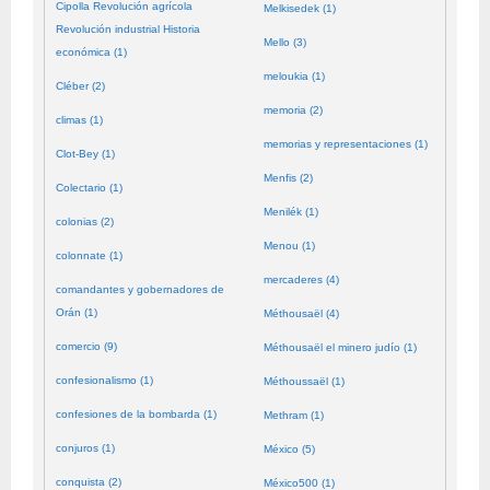
Cipolla Revolución agrícola
Melkisedek (1)
Revolución industrial Historia
Mello (3)
económica (1)
meloukia (1)
Cléber (2)
memoria (2)
climas (1)
memorias y representaciones (1)
Clot-Bey (1)
Menfis (2)
Colectario (1)
Menilék (1)
colonias (2)
Menou (1)
colonnate (1)
mercaderes (4)
comandantes y gobernadores de
Orán (1)
Méthousaël (4)
comercio (9)
Méthousaël el minero judío (1)
confesionalismo (1)
Méthoussaël (1)
confesiones de la bombarda (1)
Methram (1)
conjuros (1)
México (5)
conquista (2)
México500 (1)