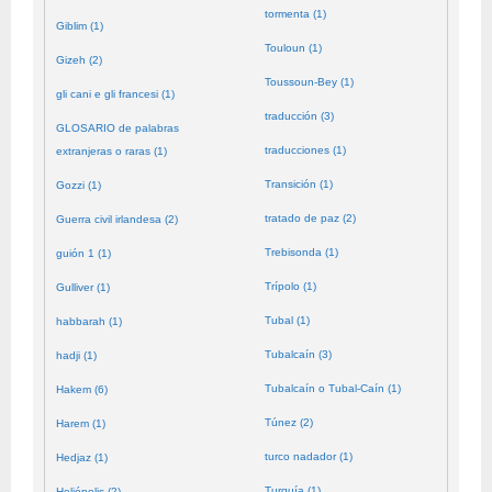
tormenta (1)
Giblim (1)
Touloun (1)
Gizeh (2)
Toussoun-Bey (1)
gli cani e gli francesi (1)
traducción (3)
GLOSARIO de palabras
traducciones (1)
extranjeras o raras (1)
Transición (1)
Gozzi (1)
tratado de paz (2)
Guerra civil irlandesa (2)
Trebisonda (1)
guión 1 (1)
Trípolo (1)
Gulliver (1)
Tubal (1)
habbarah (1)
Tubalcaín (3)
hadji (1)
Tubalcaín o Tubal-Caín (1)
Hakem (6)
Túnez (2)
Harem (1)
turco nadador (1)
Hedjaz (1)
Turquía (1)
Heliópolis (2)