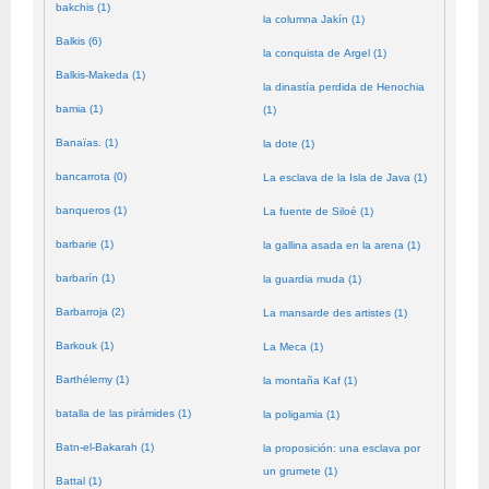
bakchis (1)
la columna Jakín (1)
Balkis (6)
la conquista de Argel (1)
Balkis-Makeda (1)
la dinastía perdida de Henochia
bamia (1)
(1)
Banaïas. (1)
la dote (1)
bancarrota (0)
La esclava de la Isla de Java (1)
banqueros (1)
La fuente de Siloé (1)
barbarie (1)
la gallina asada en la arena (1)
barbarín (1)
la guardia muda (1)
Barbarroja (2)
La mansarde des artistes (1)
Barkouk (1)
La Meca (1)
Barthélemy (1)
la montaña Kaf (1)
batalla de las pirámides (1)
la poligamia (1)
Batn-el-Bakarah (1)
la proposición: una esclava por
un grumete (1)
Battal (1)