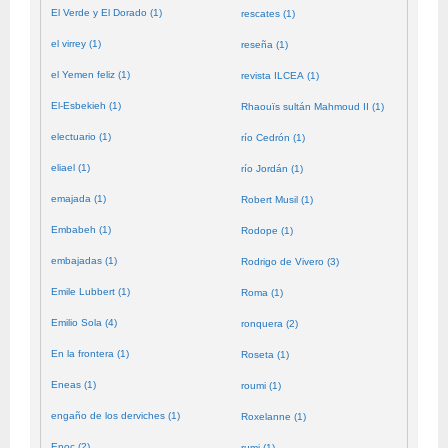
El Verde y El Dorado (1)
rescates (1)
el virrey (1)
reseña (1)
el Yemen feliz (1)
revista ILCEA (1)
El-Esbekieh (1)
Rhaouïs sultán Mahmoud II (1)
electuario (1)
río Cedrón (1)
eliael (1)
río Jordán (1)
emajada (1)
Robert Musil (1)
Embabeh (1)
Rodope (1)
embajadas (1)
Rodrigo de Vivero (3)
Emile Lubbert (1)
Roma (1)
Emilio Sola (4)
ronquera (2)
En la frontera (1)
Roseta (1)
Eneas (1)
roumi (1)
engaño de los derviches (1)
Roxelanne (1)
Enoc (2)
rumi (1)