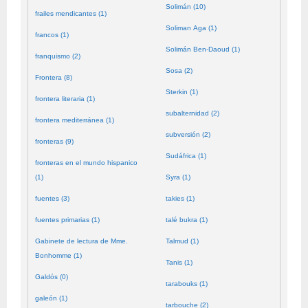
Solimán (10)
frailes mendicantes (1)
Soliman Aga (1)
francos (1)
Solimán Ben-Daoud (1)
franquismo (2)
Sosa (2)
Frontera (8)
Sterkin (1)
frontera literaria (1)
subalternidad (2)
frontera mediterránea (1)
subversión (2)
fronteras (9)
Sudáfrica (1)
fronteras en el mundo hispanico
(1)
Syra (1)
fuentes (3)
takies (1)
fuentes primarias (1)
talé bukra (1)
Gabinete de lectura de Mme.
Talmud (1)
Bonhomme (1)
Tanis (1)
Galdós (0)
tarabouks (1)
galeón (1)
tarbouche (2)