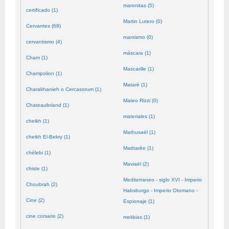
maronitas (5)
certificado (1)
Martin Lutero (0)
Cervantes (68)
marxismo (0)
cervantismo (4)
máscara (1)
Cham (1)
Mascarille (1)
Champolion (1)
Mataré (1)
Charakhanieh o Cercasorum (1)
Mateo Rizzi (0)
Chateaubriand (1)
materiales (1)
cheikh (1)
Mathusaël (1)
cheikh El-Bekry (1)
Matttarée (1)
chélebi (1)
Maviaël (2)
chiste (1)
Mediterraneo - siglo XVI - Imperio
Choubrah (2)
Habsburgo - Imperio Otomano -
Cine (2)
Espionaje (1)
cine corsario (2)
mekkias (1)