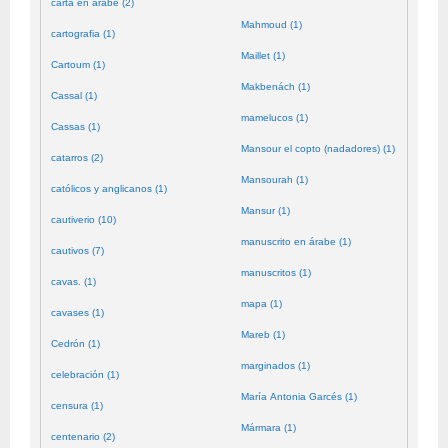
carta en árabe (2)
Mahmoud (1)
cartografia (1)
Maillet (1)
Cartoum (1)
Makbenách (1)
Cassal (1)
mamelucos (1)
Cassas (1)
Mansour el copto (nadadores) (1)
catarros (2)
Mansourah (1)
católicos y anglicanos (1)
Mansur (1)
cautiverio (10)
manuscrito en árabe (1)
cautivos (7)
manuscritos (1)
cavas. (1)
mapa (1)
cavases (1)
Mareb (1)
Cedrón (1)
marginados (1)
celebración (1)
María Antonia Garcés (1)
censura (1)
Mármara (1)
centenario (2)