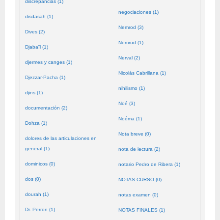
discrepancias (1)
negociaciones (1)
disdasah (1)
Nemrod (3)
Dives (2)
Nemrud (1)
Djabaïl (1)
Nerval (2)
djermes y canges (1)
Nicolás Cabrillana (1)
Djezzar-Pacha (1)
nihilismo (1)
djins (1)
Noé (3)
documentación (2)
Noéma (1)
Dohza (1)
Nota breve (0)
dolores de las articulaciones en
general (1)
nota de lectura (2)
dominicos (0)
notario Pedro de Ribera (1)
dos (0)
NOTAS CURSO (0)
dourah (1)
notas examen (0)
Dr. Perron (1)
NOTAS FINALES (1)