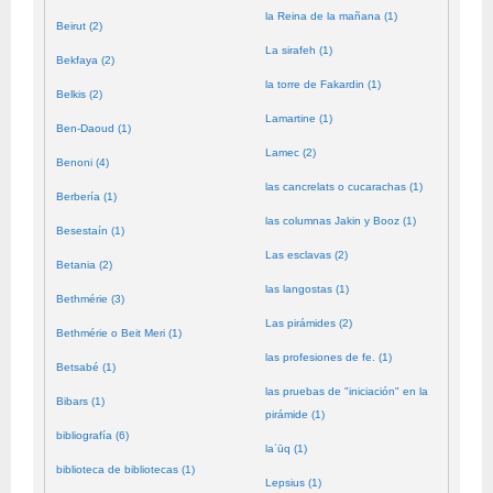
la Reina de la mañana (1)
Beirut (2)
La sirafeh (1)
Bekfaya (2)
la torre de Fakardin (1)
Belkis (2)
Lamartine (1)
Ben-Daoud (1)
Lamec (2)
Benoni (4)
las cancrelats o cucarachas (1)
Berbería (1)
las columnas Jakin y Booz (1)
Besestaín (1)
Las esclavas (2)
Betania (2)
las langostas (1)
Bethmérie (3)
Las pirámides (2)
Bethmérie o Beit Meri (1)
las profesiones de fe. (1)
Betsabé (1)
las pruebas de "iniciación" en la
Bibars (1)
pirámide (1)
bibliografía (6)
laʿūq (1)
biblioteca de bibliotecas (1)
Lepsius (1)