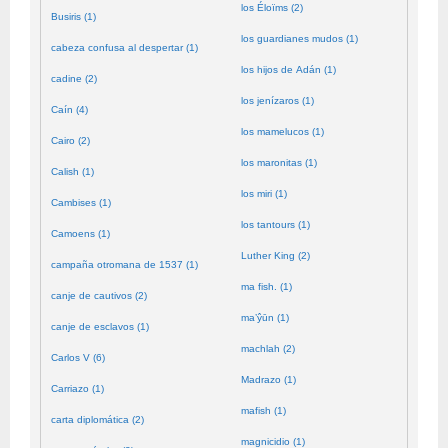
los Éloïms (2)
Busiris (1)
los guardianes mudos (1)
cabeza confusa al despertar (1)
los hijos de Adán (1)
cadine (2)
los jenízaros (1)
Caín (4)
los mamelucos (1)
Cairo (2)
los maronitas (1)
Calish (1)
los miri (1)
Cambises (1)
los tantours (1)
Camoens (1)
Luther King (2)
campaña otromana de 1537 (1)
ma fish. (1)
canje de cautivos (2)
ma’ŷūn (1)
canje de esclavos (1)
machlah (2)
Carlos V (6)
Madrazo (1)
Carriazo (1)
mafish (1)
carta diplomática (2)
magnicidio (1)