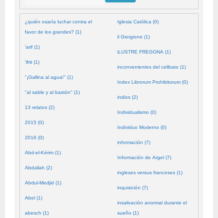
¿quién osaría luchar contra el
Iglesia Católica (0)
favor de los grandes? (1)
il Giorgione (1)
'arif (1)
iLUSTRE FREGONA (1)
'ifrit (1)
inconvenientes del celibato (1)
"¡Gallina al agua!" (1)
Index Librorum Prohibitorum (0)
"al sable y al bastón" (1)
indios (2)
13 relatos (2)
Individualismo (0)
2015 (0)
Individuo Moderno (0)
2016 (0)
información (7)
Abd-el-Kérim (1)
Información de Argel (7)
Abdallah (2)
ingleses versus franceses (1)
Abdul-Medjid (1)
inquisición (7)
Abel (1)
insalivación anormal durante el
abesch (1)
sueño (1)