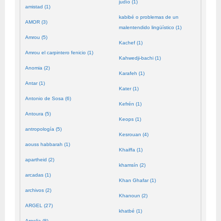
judío (1)
amistad (1)
kabibé o problemas de un
AMOR (3)
malentendido lingüístico (1)
Amrou (5)
Kachef (1)
Amrou el carpintero fenicio (1)
Kahwedji-bachi (1)
Anomia (2)
Karafeh (1)
Antar (1)
Kater (1)
Antonio de Sosa (6)
Kefrén (1)
Antoura (5)
Keops (1)
antropología (5)
Kesrouan (4)
aouss habbarah (1)
Khaiffa (1)
apartheid (2)
khamsín (2)
arcadas (1)
Khan Ghafar (1)
archivos (2)
Khanoun (2)
ARGEL (27)
khatbé (1)
Argelia (8)