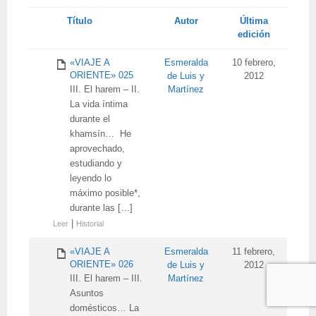
Tienes
Título
Autor
Última
adjunto
edición
«VIAJE A
Esmeralda
10 febrero,
ORIENTE» 025
de Luis y
2012
III. El harem – II.
Martínez
La vida íntima
durante el
khamsín… He
aprovechado,
estudiando y
leyendo lo
máximo posible*,
durante las […]
|
Leer
Historial
«VIAJE A
Esmeralda
11 febrero,
ORIENTE» 026
de Luis y
2012
III. El harem – III.
Martínez
Asuntos
domésticos… La