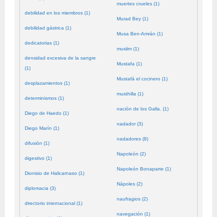
muertes crueles (1)
debilidad en los miembros (1)
Murad Bey (1)
debilidad gástrica (1)
Musa Ben-Amrán (1)
dedicatorias (1)
muslim (1)
densidad excesiva de la sangre
Mustafa (1)
(1)
Mustafá el cocinero (1)
desplazamientos (1)
musthilla (1)
determinismos (1)
nación de los Galla. (1)
Diego de Haedo (1)
nadador (3)
Diego Marín (1)
nadadores (8)
difusión (1)
Napoleón (2)
digestivo (1)
Napoleón Bonaparte (1)
Dionisio de Halicarnaso (1)
Nápoles (2)
diplomacia (3)
naufragios (2)
directorio internacional (1)
navegación (1)