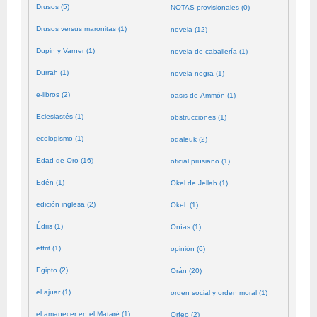
Drusos (5)
NOTAS provisionales (0)
Drusos versus maronitas (1)
novela (12)
Dupin y Varner (1)
novela de caballería (1)
Durrah (1)
novela negra (1)
e-libros (2)
oasis de Ammón (1)
Eclesiastés (1)
obstrucciones (1)
ecologismo (1)
odaleuk (2)
Edad de Oro (16)
oficial prusiano (1)
Edén (1)
Okel de Jellab (1)
edición inglesa (2)
Okel. (1)
Édris (1)
Onías (1)
effrit (1)
opinión (6)
Egipto (2)
Orán (20)
el ajuar (1)
orden social y orden moral (1)
el amanecer en el Mataré (1)
Orfeo (2)