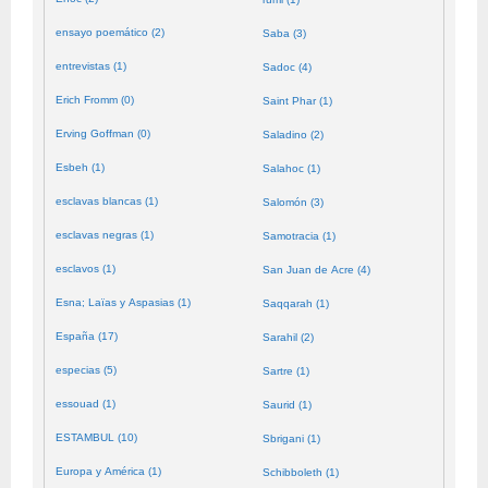
ensayo poemático (2)
Saba (3)
entrevistas (1)
Sadoc (4)
Erich Fromm (0)
Saint Phar (1)
Erving Goffman (0)
Saladino (2)
Esbeh (1)
Salahoc (1)
esclavas blancas (1)
Salomón (3)
esclavas negras (1)
Samotracia (1)
esclavos (1)
San Juan de Acre (4)
Esna; Laïas y Aspasias (1)
Saqqarah (1)
España (17)
Sarahil (2)
especias (5)
Sartre (1)
essouad (1)
Saurid (1)
ESTAMBUL (10)
Sbrigani (1)
Europa y América (1)
Schibboleth (1)