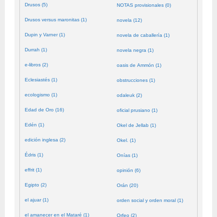
Drusos (5)
NOTAS provisionales (0)
Drusos versus maronitas (1)
novela (12)
Dupin y Varner (1)
novela de caballería (1)
Durrah (1)
novela negra (1)
e-libros (2)
oasis de Ammón (1)
Eclesiastés (1)
obstrucciones (1)
ecologismo (1)
odaleuk (2)
Edad de Oro (16)
oficial prusiano (1)
Edén (1)
Okel de Jellab (1)
edición inglesa (2)
Okel. (1)
Édris (1)
Onías (1)
effrit (1)
opinión (6)
Egipto (2)
Orán (20)
el ajuar (1)
orden social y orden moral (1)
el amanecer en el Mataré (1)
Orfeo (2)