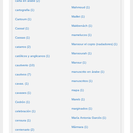
carta en árabe (2)
Mahmoud (1)
cartografia (1)
Maillet (1)
Cartoum (1)
Makbenách (1)
Cassal (1)
mamelucos (1)
Cassas (1)
Mansour el copto (nadadores) (1)
catarros (2)
Mansourah (1)
católicos y anglicanos (1)
Mansur (1)
cautiverio (10)
manuscrito en árabe (1)
cautivos (7)
manuscritos (1)
cavas. (1)
mapa (1)
cavases (1)
Mareb (1)
Cedrón (1)
marginados (1)
celebración (1)
María Antonia Garcés (1)
censura (1)
Mármara (1)
centenario (2)