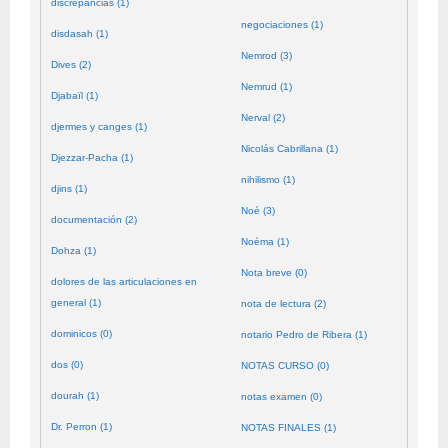
discrepancias (1)
negociaciones (1)
disdasah (1)
Nemrod (3)
Dives (2)
Nemrud (1)
Djabaïl (1)
Nerval (2)
djermes y canges (1)
Nicolás Cabrillana (1)
Djezzar-Pacha (1)
nihilismo (1)
djins (1)
Noé (3)
documentación (2)
Noéma (1)
Dohza (1)
Nota breve (0)
dolores de las articulaciones en
general (1)
nota de lectura (2)
dominicos (0)
notario Pedro de Ribera (1)
dos (0)
NOTAS CURSO (0)
dourah (1)
notas examen (0)
Dr. Perron (1)
NOTAS FINALES (1)