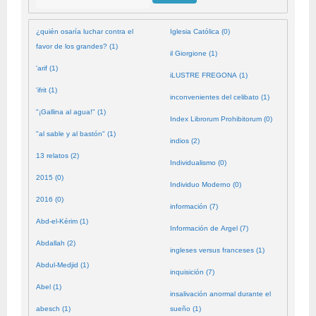
¿quién osaría luchar contra el
Iglesia Católica (0)
favor de los grandes? (1)
il Giorgione (1)
'arif (1)
iLUSTRE FREGONA (1)
'ifrit (1)
inconvenientes del celibato (1)
"¡Gallina al agua!" (1)
Index Librorum Prohibitorum (0)
"al sable y al bastón" (1)
indios (2)
13 relatos (2)
Individualismo (0)
2015 (0)
Individuo Moderno (0)
2016 (0)
información (7)
Abd-el-Kérim (1)
Información de Argel (7)
Abdallah (2)
ingleses versus franceses (1)
Abdul-Medjid (1)
inquisición (7)
Abel (1)
insalivación anormal durante el
abesch (1)
sueño (1)