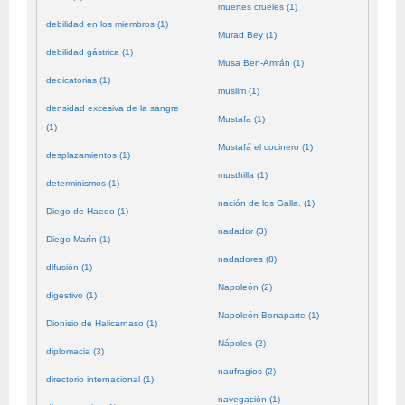
muertes crueles (1)
debilidad en los miembros (1)
Murad Bey (1)
debilidad gástrica (1)
Musa Ben-Amrán (1)
dedicatorias (1)
muslim (1)
densidad excesiva de la sangre
Mustafa (1)
(1)
Mustafá el cocinero (1)
desplazamientos (1)
musthilla (1)
determinismos (1)
nación de los Galla. (1)
Diego de Haedo (1)
nadador (3)
Diego Marín (1)
nadadores (8)
difusión (1)
Napoleón (2)
digestivo (1)
Napoleón Bonaparte (1)
Dionisio de Halicarnaso (1)
Nápoles (2)
diplomacia (3)
naufragios (2)
directorio internacional (1)
navegación (1)