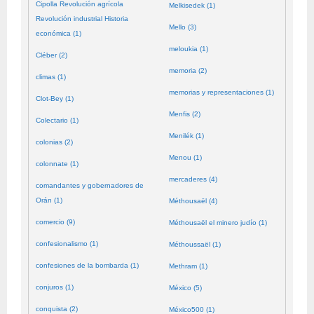
Cipolla Revolución agrícola
Melkisedek (1)
Revolución industrial Historia
Mello (3)
económica (1)
meloukia (1)
Cléber (2)
memoria (2)
climas (1)
memorias y representaciones (1)
Clot-Bey (1)
Menfis (2)
Colectario (1)
Menilék (1)
colonias (2)
Menou (1)
colonnate (1)
mercaderes (4)
comandantes y gobernadores de
Orán (1)
Méthousaël (4)
comercio (9)
Méthousaël el minero judío (1)
confesionalismo (1)
Méthoussaël (1)
confesiones de la bombarda (1)
Methram (1)
conjuros (1)
México (5)
conquista (2)
México500 (1)