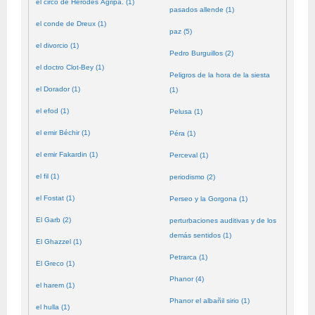
el circo de Herodes Agripa. (1)
pasados allende (1)
el conde de Dreux (1)
paz (5)
el divorcio (1)
Pedro Burguillos (2)
el doctro Clot-Bey (1)
Peligros de la hora de la siesta
el Dorador (1)
(1)
el efod (1)
Pelusa (1)
el emir Béchir (1)
Péra (1)
el emir Fakardin (1)
Perceval (1)
el fil (1)
periodismo (2)
el Fostat (1)
Perseo y la Gorgona (1)
El Garb (2)
perturbaciones auditivas y de los
demás sentidos (1)
El Ghazzel (1)
Petrarca (1)
El Greco (1)
Phanor (4)
el harem (1)
Phanor el albañil sirio (1)
el hulla (1)