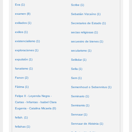
Eva (1)
Scribe (1)
examen (8)
Sebatián Vizcaíno (1)
exiliados (1)
Secretarios de Estado (1)
exilios (1)
sectas religiosas (1)
existencialismo (1)
secuestro de bienes (1)
exploraciones (1)
secularismo (1)
expulsión (1)
Selikdar (1)
fanatismo (1)
Sella (1)
Fanon (2)
Sem (1)
Fátima (1)
Semenhoud o Sebennitus (1)
Felipe II - Leyenda Negra -
Seminario (1)
Cartas - Infantas - Isabel Clara
Semiramis (1)
Eugenia - Catalina Micaela (0)
Sennaar (1)
fellah. (1)
Sennaar de Abisinia (1)
fellahas (1)