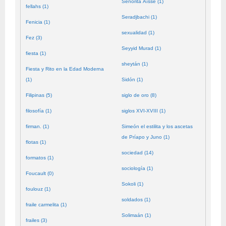
Señorita Aïssé (1)
fellahs (1)
Seradjbachi (1)
Fenicia (1)
sexualidad (1)
Fez (3)
Seyyid Murad (1)
fiesta (1)
sheytán (1)
Fiesta y Rito en la Edad Moderna
(1)
Sidón (1)
Filipinas (5)
siglo de oro (8)
filosofía (1)
siglos XVI-XVIII (1)
firman. (1)
Simeón el estilita y los ascetas
de Príapo y Juno (1)
flotas (1)
sociedad (14)
formatos (1)
sociología (1)
Foucault (0)
Sokoli (1)
foulouz (1)
soldados (1)
fraile carmelita (1)
Solimaán (1)
frailes (3)