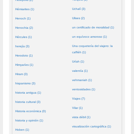
Uchalí (3)
Hémiarites (1)
Ulises (2)
Henoch (1)
un certificado de moralidad (1)
Henochia (2)
un equívoco amoroso (1)
Hércules (1)
Una coquetería del viajero: la
herejía (3)
caffiéh (1)
Herodoto (1)
Uríah (1)
Himyaríes (1)
valentía (1)
Hiram (3)
vehmaniah (1)
hispanismo (3)
ventosidades (1)
historia antigua (1)
Viajes (7)
historia cultural (3)
Vilar (1)
Historia económica (0)
vista débil (1)
historia y opinión (1)
visualización cartográfica (1)
Hoben (1)