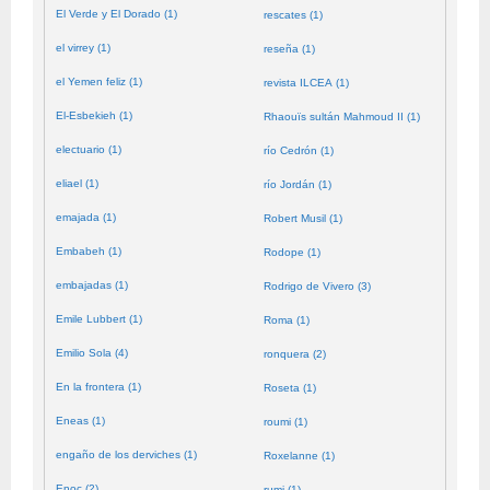
El Verde y El Dorado (1)
rescates (1)
el virrey (1)
reseña (1)
el Yemen feliz (1)
revista ILCEA (1)
El-Esbekieh (1)
Rhaouïs sultán Mahmoud II (1)
electuario (1)
río Cedrón (1)
eliael (1)
río Jordán (1)
emajada (1)
Robert Musil (1)
Embabeh (1)
Rodope (1)
embajadas (1)
Rodrigo de Vivero (3)
Emile Lubbert (1)
Roma (1)
Emilio Sola (4)
ronquera (2)
En la frontera (1)
Roseta (1)
Eneas (1)
roumi (1)
engaño de los derviches (1)
Roxelanne (1)
Enoc (2)
rumi (1)