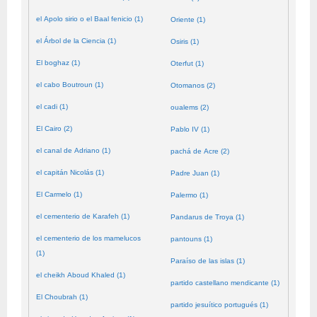
el Apolo sirio o el Baal fenicio (1)
Oriente (1)
el Árbol de la Ciencia (1)
Osiris (1)
El boghaz (1)
Oterfut (1)
el cabo Boutroun (1)
Otomanos (2)
el cadi (1)
oualems (2)
El Cairo (2)
Pablo IV (1)
el canal de Adriano (1)
pachá de Acre (2)
el capitán Nicolás (1)
Padre Juan (1)
El Carmelo (1)
Palermo (1)
el cementerio de Karafeh (1)
Pandarus de Troya (1)
el cementerio de los mamelucos
pantouns (1)
(1)
Paraíso de las islas (1)
el cheikh Aboud Khaled (1)
partido castellano mendicante (1)
El Choubrah (1)
partido jesuítico portugués (1)