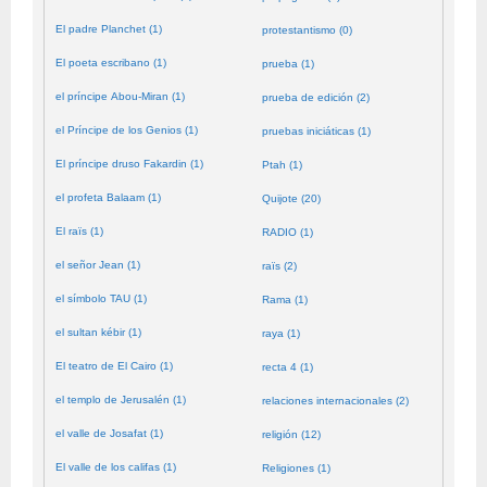
El padre Planchet (1)
protestantismo (0)
El poeta escribano (1)
prueba (1)
el príncipe Abou-Miran (1)
prueba de edición (2)
el Príncipe de los Genios (1)
pruebas iniciáticas (1)
El príncipe druso Fakardin (1)
Ptah (1)
el profeta Balaam (1)
Quijote (20)
El raïs (1)
RADIO (1)
el señor Jean (1)
raïs (2)
el símbolo TAU (1)
Rama (1)
el sultan kébir (1)
raya (1)
El teatro de El Cairo (1)
recta 4 (1)
el templo de Jerusalén (1)
relaciones internacionales (2)
el valle de Josafat (1)
religión (12)
El valle de los califas (1)
Religiones (1)