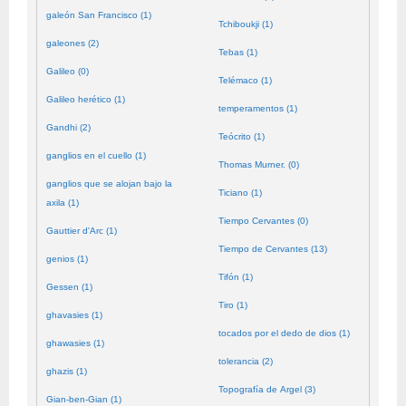
galeón San Francisco (1)
Tchiboukji (1)
galeones (2)
Tebas (1)
Galileo (0)
Telémaco (1)
Galileo herético (1)
temperamentos (1)
Gandhi (2)
Teócrito (1)
ganglios en el cuello (1)
Thomas Murner. (0)
ganglios que se alojan bajo la
Ticiano (1)
axila (1)
Tiempo Cervantes (0)
Gauttier d'Arc (1)
Tiempo de Cervantes (13)
genios (1)
Tifón (1)
Gessen (1)
Tiro (1)
ghavasies (1)
tocados por el dedo de dios (1)
ghawasies (1)
tolerancia (2)
ghazis (1)
Topografía de Argel (3)
Gian-ben-Gian (1)