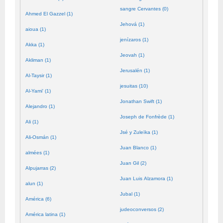
sangre Cervantes (0)
Ahmed El Gazzel (1)
Jehová (1)
aioua (1)
jenízaros (1)
Akka (1)
Jeovah (1)
Akliman (1)
Jerusalén (1)
Al-Taysir (1)
jesuitas (10)
Al-Yami' (1)
Jonathan Swift (1)
Alejandro (1)
Joseph de Fonfrède (1)
Ali (1)
Jsé y Zuleïka (1)
Ali-Osmán (1)
Juan Blanco (1)
almées (1)
Juan Gil (2)
Alpujarras (2)
Juan Luis Alzamora (1)
alun (1)
Jubal (1)
América (6)
judeoconversos (2)
América latina (1)