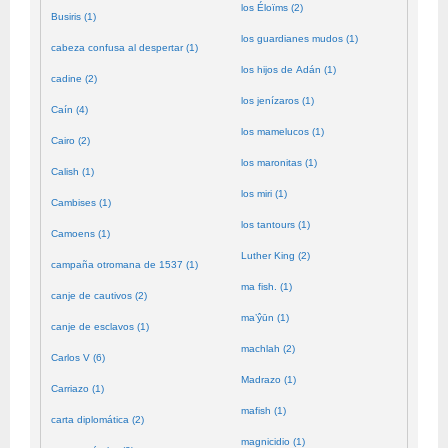
los Éloïms (2)
Busiris (1)
los guardianes mudos (1)
cabeza confusa al despertar (1)
los hijos de Adán (1)
cadine (2)
los jenízaros (1)
Caín (4)
los mamelucos (1)
Cairo (2)
los maronitas (1)
Calish (1)
los miri (1)
Cambises (1)
los tantours (1)
Camoens (1)
Luther King (2)
campaña otromana de 1537 (1)
ma fish. (1)
canje de cautivos (2)
ma’ŷūn (1)
canje de esclavos (1)
machlah (2)
Carlos V (6)
Madrazo (1)
Carriazo (1)
mafish (1)
carta diplomática (2)
magnicidio (1)