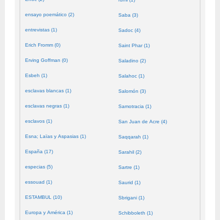
ensayo poemático (2)
Saba (3)
entrevistas (1)
Sadoc (4)
Erich Fromm (0)
Saint Phar (1)
Erving Goffman (0)
Saladino (2)
Esbeh (1)
Salahoc (1)
esclavas blancas (1)
Salomón (3)
esclavas negras (1)
Samotracia (1)
esclavos (1)
San Juan de Acre (4)
Esna; Laïas y Aspasias (1)
Saqqarah (1)
España (17)
Sarahil (2)
especias (5)
Sartre (1)
essouad (1)
Saurid (1)
ESTAMBUL (10)
Sbrigani (1)
Europa y América (1)
Schibboleth (1)