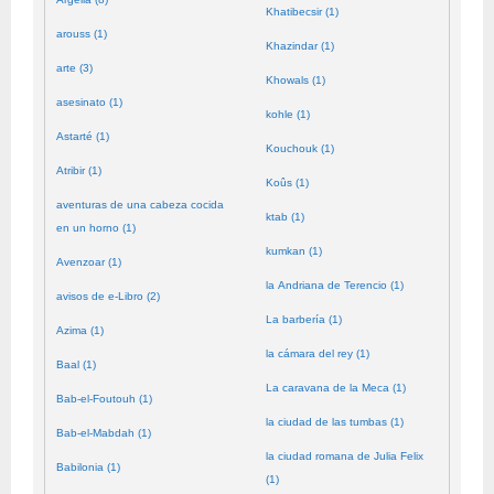
Khatibecsir (1)
arouss (1)
Khazindar (1)
arte (3)
Khowals (1)
asesinato (1)
kohle (1)
Astarté (1)
Kouchouk (1)
Atribir (1)
Koûs (1)
aventuras de una cabeza cocida
ktab (1)
en un horno (1)
kumkan (1)
Avenzoar (1)
la Andriana de Terencio (1)
avisos de e-Libro (2)
La barbería (1)
Azima (1)
la cámara del rey (1)
Baal (1)
La caravana de la Meca (1)
Bab-el-Foutouh (1)
la ciudad de las tumbas (1)
Bab-el-Mabdah (1)
la ciudad romana de Julia Felix
Babilonia (1)
(1)