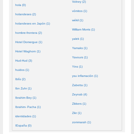
Volney (2)
hola (0)
vómitos (1)
holandeses (2)
wékil (1)
holandeses en Japón (1)
William Morris (1)
hombre-frontera (2)
yalek (1)
Hotel Domergue (1)
Yamaks (1)
Hotel Waghorn (1)
Yavours (1)
Hud-Hud (3)
Yins (1)
huidos (1)
ysu inflamación (1)
Iblís (2)
Zabetta (1)
Ibn Zuhr (1)
Zeynab (4)
Ibrahim Bey (1)
Zikkers (1)
Ibrahim- Pacha (1)
Zikr (1)
identidades (1)
zommarah (1)
IEspaña (0)