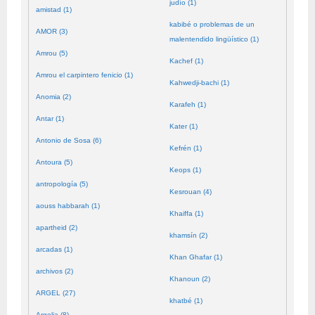
judío (1)
amistad (1)
kabibé o problemas de un
AMOR (3)
malentendido lingüístico (1)
Amrou (5)
Kachef (1)
Amrou el carpintero fenicio (1)
Kahwedji-bachi (1)
Anomia (2)
Karafeh (1)
Antar (1)
Kater (1)
Antonio de Sosa (6)
Kefrén (1)
Antoura (5)
Keops (1)
antropología (5)
Kesrouan (4)
aouss habbarah (1)
Khaiffa (1)
apartheid (2)
khamsín (2)
arcadas (1)
Khan Ghafar (1)
archivos (2)
Khanoun (2)
ARGEL (27)
khatbé (1)
Argelia (8)