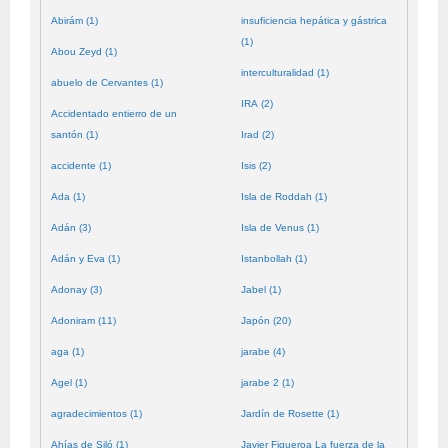
Abirám (1)
insuficiencia hepática y gástrica
(1)
Abou Zeyd (1)
interculturalidad (1)
abuelo de Cervantes (1)
IRA (2)
Accidentado entierro de un
santón (1)
Irad (2)
accidente (1)
Isis (2)
Ada (1)
Isla de Roddah (1)
Adán (3)
Isla de Venus (1)
Adán y Eva (1)
Istanbollah (1)
Adonay (3)
Jabel (1)
Adoniram (11)
Japón (20)
aga (1)
jarabe (4)
Agel (1)
jarabe 2 (1)
agradecimientos (1)
Jardín de Rosette (1)
Ahías de Siló (1)
Javier Figueroa La fuerza de la