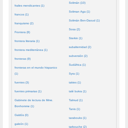
Solimán (10)
frailes mendicantes (1)
Soliman Aga (1)
francos (1)
Solimán Ben-Daoud (1)
franquismo (2)
Sosa (2)
Frontera (8)
Sterkin (1)
frontera literaria (1)
subalternidad (2)
frontera mediterránea (1)
subversión (2)
fronteras (9)
Sudáfrica (1)
fronteras en el mundo hispanico
(1)
Syra (1)
fuentes (3)
takies (1)
fuentes primarias (1)
talé bukra (1)
Gabinete de lectura de Mme.
Talmud (1)
Bonhomme (1)
Tanis (1)
Galdós (0)
tarabouks (1)
galeón (1)
tarbouche (2)