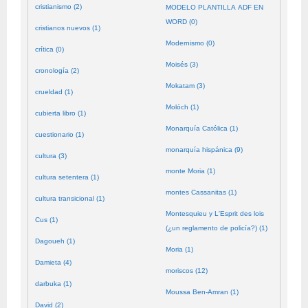
cristianismo (2)
MODELO PLANTILLA ADF EN
WORD (0)
cristianos nuevos (1)
Modernismo (0)
crítica (0)
Moisés (3)
cronología (2)
Mokatam (3)
crueldad (1)
Molóch (1)
cubierta libro (1)
Monarquía Católica (1)
cuestionario (1)
monarquía hispánica (9)
cultura (3)
monte Moria (1)
cultura setentera (1)
montes Cassanitas (1)
cultura transicional (1)
Montesquieu y L'Esprit des lois
Cus (1)
(¿un reglamento de policía?) (1)
Dagoueh (1)
Moria (1)
Damieta (4)
moriscos (12)
darbuka (1)
Moussa Ben-Amran (1)
David (2)