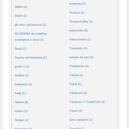
tormenta (1)
Giblim (1)
Touloun (1)
Gizeh (2)
Toussoun-Bey (1)
gli cani e gli francesi (1)
traducción (3)
GLOSARIO de palabras
traducciones (1)
extranjeras o raras (1)
Transición (1)
Gozzi (1)
tratado de paz (2)
Guerra civil irlandesa (2)
Trebisonda (1)
guión 1 (1)
Trípolo (1)
Gulliver (1)
Tubal (1)
habbarah (1)
Tubalcaín (3)
hadji (1)
Tubalcaín o Tubal-Caín (1)
Hakem (6)
Túnez (2)
Harem (1)
turco nadador (1)
Hedjaz (1)
Turquía (1)
Heliópolis (2)