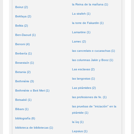
la Reina de la mañana (1)
Beirut (2)
La sirafeh (1)
Bekfaya (2)
la torre de Fakardin (1)
Belkis (2)
Lamartine (1)
Ben-Daoud (1)
Lamec (2)
Benoni (4)
las cancrelats o cucarachas (1)
Berbería (1)
las columnas Jakin y Booz (1)
Besestaín (1)
Las esclavas (2)
Betania (2)
las langostas (1)
Bethmérie (3)
Las pirámides (2)
Bethmérie o Beit Meri (1)
las profesiones de fe. (1)
Betsabé (1)
las pruebas de "iniciación" en la
Bibars (1)
pirámide (1)
bibliografía (6)
laʿūq (1)
biblioteca de bibliotecas (1)
Lepsius (1)