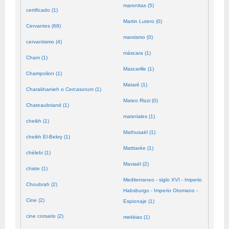
maronitas (5)
certificado (1)
Martin Lutero (0)
Cervantes (68)
marxismo (0)
cervantismo (4)
máscara (1)
Cham (1)
Mascarille (1)
Champolion (1)
Mataré (1)
Charakhanieh o Cercasorum (1)
Mateo Rizzi (0)
Chateaubriand (1)
materiales (1)
cheikh (1)
Mathusaël (1)
cheikh El-Bekry (1)
Matttarée (1)
chélebi (1)
Maviaël (2)
chiste (1)
Mediterraneo - siglo XVI - Imperio
Choubrah (2)
Habsburgo - Imperio Otomano -
Cine (2)
Espionaje (1)
cine corsario (2)
mekkias (1)