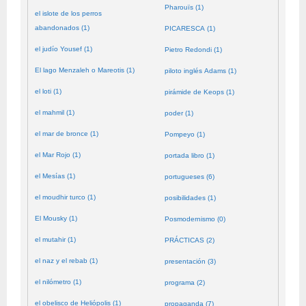
Pharouïs (1)
el islote de los perros
abandonados (1)
PICARESCA (1)
el judío Yousef (1)
Pietro Redondi (1)
El lago Menzaleh o Mareotis (1)
piloto inglés Adams (1)
el loti (1)
pirámide de Keops (1)
el mahmil (1)
poder (1)
el mar de bronce (1)
Pompeyo (1)
el Mar Rojo (1)
portada libro (1)
el Mesías (1)
portugueses (6)
el moudhir turco (1)
posibilidades (1)
El Mousky (1)
Posmodernismo (0)
el mutahir (1)
PRÁCTICAS (2)
el naz y el rebab (1)
presentación (3)
el nilómetro (1)
programa (2)
el obelisco de Heliópolis (1)
propaganda (7)