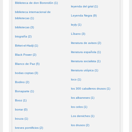
Biblioteca de don Borondón (1)
leyenda del grial (1)
biblioteca internacional de
Leyenda Negra (9)
bibliotecas (1)
leyly (1)
bibliotecas (3)
Líbano (3)
biografía (2)
literatura de avisos (2)
Birket-el-Hadji (1)
literatura española (1)
Black Power (2)
literatura socialista (1)
Blanco de Paz (5)
literatura utópica (1)
bodas coptas (3)
loco (1)
Bodino (2)
los 300 caballeros drusos (1)
Bonaparte (1)
los albaneses (1)
Booz (1)
los celos (1)
borrar (0)
Los derviches (1)
bouza (1)
los drusos (2)
breves pontificios (2)