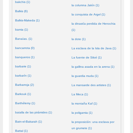
bakchis (1)
la columna Jakín (1)
Balkis (6)
la conquista de Argel (1)
Balkis-Makeda (1)
la dinastía perdida de Henochia
bamia (1)
(1)
Banaïas. (1)
la dote (1)
bancarrota (0)
La esclava de la Isla de Java (1)
banqueros (1)
La fuente de Siloé (1)
barbarie (1)
la gallina asada en la arena (1)
barbarín (1)
la guardia muda (1)
Barbarroja (2)
La mansarde des artistes (1)
Barkouk (1)
La Meca (1)
Barthélemy (1)
la montaña Kaf (1)
batalla de las pirámides (1)
la poligamia (1)
Batn-el-Bakarah (1)
la proposición: una esclava por
un grumete (1)
Battal (1)