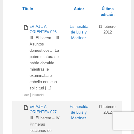
Tienes
Título
Autor
Última
adjunto
edición
«VIAJE A
Esmeralda
11 febrero,
ORIENTE» 026
de Luis y
2012
III. El harem – III.
Martínez
Asuntos
domésticos… La
pobre criatura se
había dormido
mientras le
examinaba el
cabello con esa
solicitud […]
|
Leer
Historial
«VIAJE A
Esmeralda
11 febrero,
ORIENTE» 027
de Luis y
2012
III. El harem – IV.
Martínez
Primeras
lecciones de