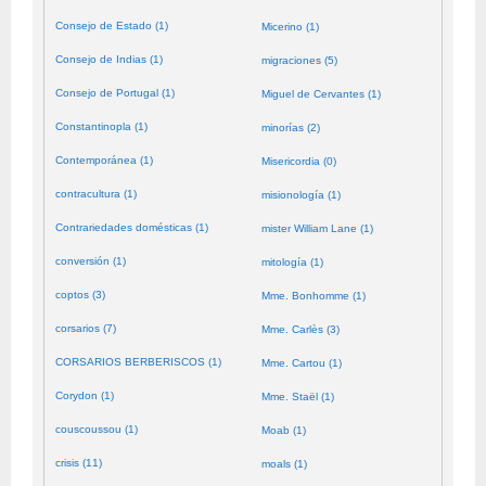
Consejo de Estado (1)
Micerino (1)
Consejo de Indias (1)
migraciones (5)
Consejo de Portugal (1)
Miguel de Cervantes (1)
Constantinopla (1)
minorías (2)
Contemporánea (1)
Misericordia (0)
contracultura (1)
misionología (1)
Contrariedades domésticas (1)
mister William Lane (1)
conversión (1)
mitología (1)
coptos (3)
Mme. Bonhomme (1)
corsarios (7)
Mme. Carlès (3)
CORSARIOS BERBERISCOS (1)
Mme. Cartou (1)
Corydon (1)
Mme. Staël (1)
couscoussou (1)
Moab (1)
crisis (11)
moals (1)