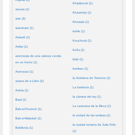
Khatibecsir (1)
arouss (1)
Khazindar (1)
arte (3)
Khowals (1)
asesinato (1)
kohle (1)
Astarté (1)
Kouchouk (1)
Atribir (1)
Koûs (1)
aventuras de una cabeza cocida
ktab (1)
en un horno (1)
kumkan (1)
Avenzoar (1)
la Andriana de Terencio (1)
avisos de e-Libro (2)
La barbería (1)
Azima (1)
la cámara del rey (1)
Baal (1)
La caravana de la Meca (1)
Bab-el-Foutouh (1)
la ciudad de las tumbas (1)
Bab-el-Mabdah (1)
la ciudad romana de Julia Felix
Babilonia (1)
(1)