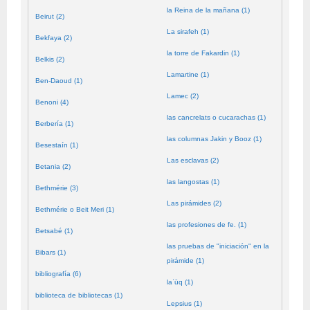
la Reina de la mañana (1)
Beirut (2)
La sirafeh (1)
Bekfaya (2)
la torre de Fakardin (1)
Belkis (2)
Lamartine (1)
Ben-Daoud (1)
Lamec (2)
Benoni (4)
las cancrelats o cucarachas (1)
Berbería (1)
las columnas Jakin y Booz (1)
Besestaín (1)
Las esclavas (2)
Betania (2)
las langostas (1)
Bethmérie (3)
Las pirámides (2)
Bethmérie o Beit Meri (1)
las profesiones de fe. (1)
Betsabé (1)
las pruebas de "iniciación" en la
Bibars (1)
pirámide (1)
bibliografía (6)
laʿūq (1)
biblioteca de bibliotecas (1)
Lepsius (1)