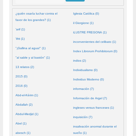
¿quién osaría luchar contra el
Iglesia Católica (0)
favor de los grandes? (1)
il Giorgione (1)
'arif (1)
iLUSTRE FREGONA (1)
'ifrit (1)
inconvenientes del celibato (1)
"¡Gallina al agua!" (1)
Index Librorum Prohibitorum (0)
"al sable y al bastón" (1)
indios (2)
13 relatos (2)
Individualismo (0)
2015 (0)
Individuo Moderno (0)
2016 (0)
información (7)
Abd-el-Kérim (1)
Información de Argel (7)
Abdallah (2)
ingleses versus franceses (1)
Abdul-Medjid (1)
inquisición (7)
Abel (1)
insalivación anormal durante el
abesch (1)
sueño (1)