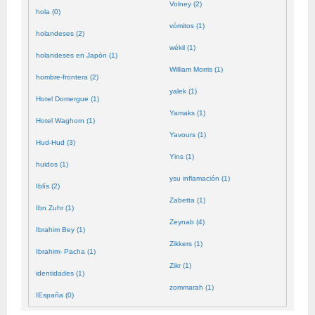
Volney (2)
hola (0)
vómitos (1)
holandeses (2)
wékil (1)
holandeses en Japón (1)
William Morris (1)
hombre-frontera (2)
yalek (1)
Hotel Domergue (1)
Yamaks (1)
Hotel Waghorn (1)
Yavours (1)
Hud-Hud (3)
Yins (1)
huidos (1)
ysu inflamación (1)
Iblís (2)
Zabetta (1)
Ibn Zuhr (1)
Zeynab (4)
Ibrahim Bey (1)
Zikkers (1)
Ibrahim- Pacha (1)
Zikr (1)
identidades (1)
zommarah (1)
IEspaña (0)