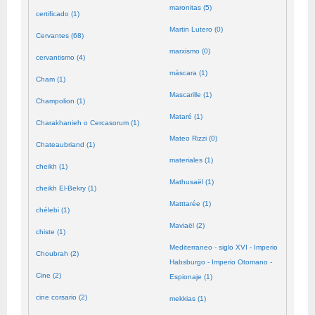
maronitas (5)
certificado (1)
Martin Lutero (0)
Cervantes (68)
marxismo (0)
cervantismo (4)
máscara (1)
Cham (1)
Mascarille (1)
Champolion (1)
Mataré (1)
Charakhanieh o Cercasorum (1)
Mateo Rizzi (0)
Chateaubriand (1)
materiales (1)
cheikh (1)
Mathusaël (1)
cheikh El-Bekry (1)
Matttarée (1)
chélebi (1)
Maviaël (2)
chiste (1)
Mediterraneo - siglo XVI - Imperio
Choubrah (2)
Habsburgo - Imperio Otomano -
Cine (2)
Espionaje (1)
cine corsario (2)
mekkias (1)