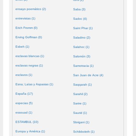
ensayo poemático (2)
Saba (3)
entrevistas (1)
Sadoc (4)
Erich Fromm (0)
Saint Phar (1)
Erving Goffman (0)
Saladino (2)
Esbeh (1)
Salahoc (1)
esclavas blancas (1)
Salomón (3)
esclavas negras (1)
Samotracia (1)
esclavos (1)
San Juan de Acre (4)
Esna; Laïas y Aspasias (1)
Saqqarah (1)
España (17)
Sarahil (2)
especias (5)
Sartre (1)
essouad (1)
Saurid (1)
ESTAMBUL (10)
Sbrigani (1)
Europa y América (1)
Schibboleth (1)