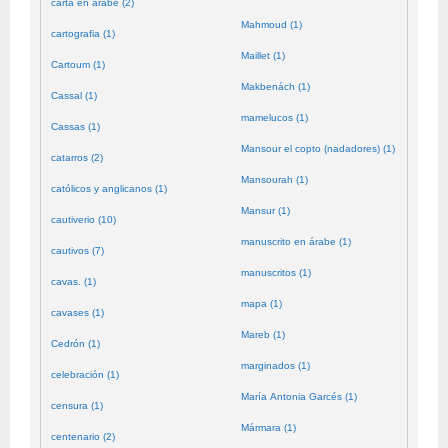
carta en árabe (2)
Mahmoud (1)
cartografia (1)
Maillet (1)
Cartoum (1)
Makbenách (1)
Cassal (1)
mamelucos (1)
Cassas (1)
Mansour el copto (nadadores) (1)
catarros (2)
Mansourah (1)
católicos y anglicanos (1)
Mansur (1)
cautiverio (10)
manuscrito en árabe (1)
cautivos (7)
manuscritos (1)
cavas. (1)
mapa (1)
cavases (1)
Mareb (1)
Cedrón (1)
marginados (1)
celebración (1)
María Antonia Garcés (1)
censura (1)
Mármara (1)
centenario (2)