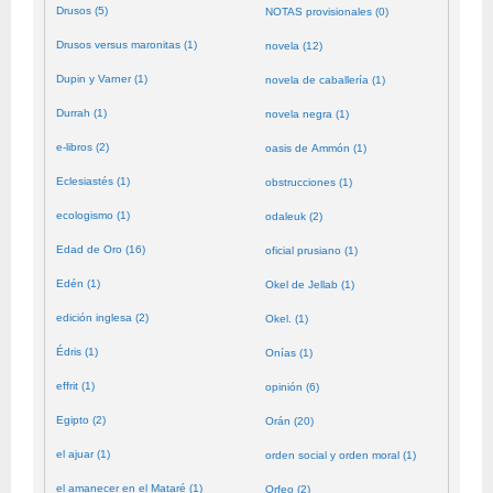
Drusos (5)
NOTAS provisionales (0)
Drusos versus maronitas (1)
novela (12)
Dupin y Varner (1)
novela de caballería (1)
Durrah (1)
novela negra (1)
e-libros (2)
oasis de Ammón (1)
Eclesiastés (1)
obstrucciones (1)
ecologismo (1)
odaleuk (2)
Edad de Oro (16)
oficial prusiano (1)
Edén (1)
Okel de Jellab (1)
edición inglesa (2)
Okel. (1)
Édris (1)
Onías (1)
effrit (1)
opinión (6)
Egipto (2)
Orán (20)
el ajuar (1)
orden social y orden moral (1)
el amanecer en el Mataré (1)
Orfeo (2)