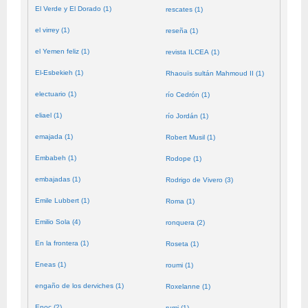
El Verde y El Dorado (1)
rescates (1)
el virrey (1)
reseña (1)
el Yemen feliz (1)
revista ILCEA (1)
El-Esbekieh (1)
Rhaouïs sultán Mahmoud II (1)
electuario (1)
río Cedrón (1)
eliael (1)
río Jordán (1)
emajada (1)
Robert Musil (1)
Embabeh (1)
Rodope (1)
embajadas (1)
Rodrigo de Vivero (3)
Emile Lubbert (1)
Roma (1)
Emilio Sola (4)
ronquera (2)
En la frontera (1)
Roseta (1)
Eneas (1)
roumi (1)
engaño de los derviches (1)
Roxelanne (1)
Enoc (2)
rumi (1)