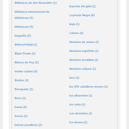
Biblioteca de don Borondón (1)
leyenda del grial (1)
biblioteca internacional de
Leyenda Negra (9)
bibliotecas (1)
leyly (1)
bibliotecas (3)
Líbano (3)
biografía (2)
literatura de avisos (2)
Birket-el-Hadji (1)
literatura española (1)
Black Power (2)
literatura socialista (1)
Blanco de Paz (5)
literatura utópica (1)
bodas coptas (3)
loco (1)
Bodino (2)
los 300 caballeros drusos (1)
Bonaparte (1)
los albaneses (1)
Booz (1)
los celos (1)
borrar (0)
Los derviches (1)
bouza (1)
los drusos (2)
breves pontificios (2)