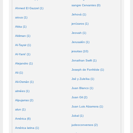
sangre Cervantes (0)
Ahmed El Gazzel (1)
Jehová (1)
aioua (1)
jenízaros (1)
Akka (1)
Jeovah (1)
Akliman (1)
Jerusalén (1)
Al-Taysir (1)
jesuitas (10)
Al-Yami' (1)
Jonathan Swift (1)
Alejandro (1)
Joseph de Fonfrède (1)
Ali (1)
Jsé y Zuleïka (1)
Ali-Osmán (1)
Juan Blanco (1)
almées (1)
Juan Gil (2)
Alpujarras (2)
Juan Luis Alzamora (1)
alun (1)
Jubal (1)
América (6)
judeoconversos (2)
América latina (1)