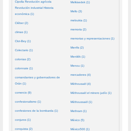
Cipolla Revolución agrícola
Melkisedek (1)
Revolución industrial Historia
Mello (3)
económica (1)
meloukia (1)
Cléber (2)
memoria (2)
climas (1)
memorias y representaciones (1)
Clot-Bey (1)
Menfis (2)
Colectario (1)
Menilék (1)
colonias (2)
Menou (1)
colonnate (1)
mercaderes (4)
comandantes y gobernadores de
Orán (1)
Méthousaël (4)
comercio (9)
Méthousaël el minero judío (1)
confesionalismo (1)
Méthoussaël (1)
confesiones de la bombarda (1)
Methram (1)
conjuros (1)
México (5)
conquista (2)
México500 (1)