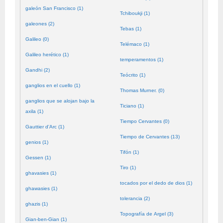
galeón San Francisco (1)
Tchiboukji (1)
galeones (2)
Tebas (1)
Galileo (0)
Telémaco (1)
Galileo herético (1)
temperamentos (1)
Gandhi (2)
Teócrito (1)
ganglios en el cuello (1)
Thomas Murner. (0)
ganglios que se alojan bajo la
Ticiano (1)
axila (1)
Tiempo Cervantes (0)
Gauttier d'Arc (1)
Tiempo de Cervantes (13)
genios (1)
Tifón (1)
Gessen (1)
Tiro (1)
ghavasies (1)
tocados por el dedo de dios (1)
ghawasies (1)
tolerancia (2)
ghazis (1)
Topografía de Argel (3)
Gian-ben-Gian (1)