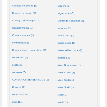
Consejo de Estado (1)
Micerino (1)
Consejo de Indias (1)
migraciones (5)
Consejo de Portugal (1)
Miguel de Cervantes (1)
Constantinopla (1)
minorías (2)
Contemporánea (1)
Misericordia (0)
contracultura (1)
misionología (1)
Contrariedades domésticas (1)
mister William Lane (1)
conversión (1)
mitología (1)
coptos (3)
Mme. Bonhomme (1)
corsarios (7)
Mme. Carlès (3)
CORSARIOS BERBERISCOS (1)
Mme. Cartou (1)
Corydon (1)
Mme. Staël (1)
couscoussou (1)
Moab (1)
crisis (11)
moals (1)