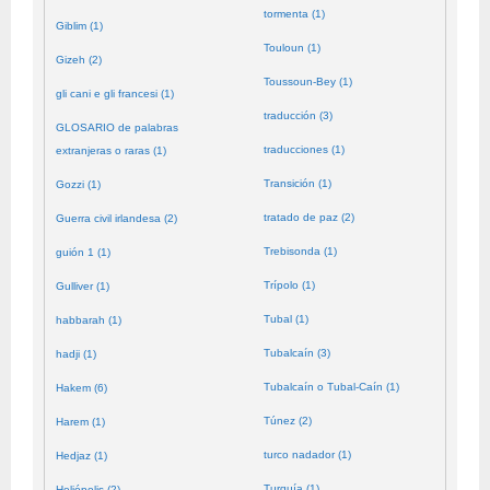
tormenta (1)
Giblim (1)
Touloun (1)
Gizeh (2)
Toussoun-Bey (1)
gli cani e gli francesi (1)
traducción (3)
GLOSARIO de palabras
traducciones (1)
extranjeras o raras (1)
Transición (1)
Gozzi (1)
tratado de paz (2)
Guerra civil irlandesa (2)
Trebisonda (1)
guión 1 (1)
Trípolo (1)
Gulliver (1)
Tubal (1)
habbarah (1)
Tubalcaín (3)
hadji (1)
Tubalcaín o Tubal-Caín (1)
Hakem (6)
Túnez (2)
Harem (1)
turco nadador (1)
Hedjaz (1)
Turquía (1)
Heliópolis (2)