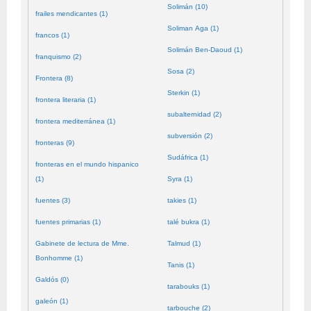
Solimán (10)
frailes mendicantes (1)
Soliman Aga (1)
francos (1)
Solimán Ben-Daoud (1)
franquismo (2)
Sosa (2)
Frontera (8)
Sterkin (1)
frontera literaria (1)
subalternidad (2)
frontera mediterránea (1)
subversión (2)
fronteras (9)
Sudáfrica (1)
fronteras en el mundo hispanico
(1)
Syra (1)
fuentes (3)
takies (1)
fuentes primarias (1)
talé bukra (1)
Gabinete de lectura de Mme.
Talmud (1)
Bonhomme (1)
Tanis (1)
Galdós (0)
tarabouks (1)
galeón (1)
tarbouche (2)