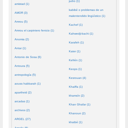
judío (1)
amistad (1)
kabibé o problemas de un
AMOR (3)
malentendido lingüístico (1)
Amrou (5)
Kachef (1)
Amrou el carpintero fenicio (1)
Kahwedji-bachi (1)
Anomia (2)
Karafeh (1)
Antar (1)
Kater (1)
Antonio de Sosa (6)
Kefrén (1)
Antoura (5)
Keops (1)
antropología (5)
Kesrouan (4)
aouss habbarah (1)
Khaiffa (1)
apartheid (2)
khamsín (2)
arcadas (1)
Khan Ghafar (1)
archivos (2)
Khanoun (2)
ARGEL (27)
khatbé (1)
Argelia (8)