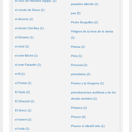
el circo de Herodes Agripa. (1)
pasados allende (1)
el conde de Dreux (1)
paz (5)
el divorcio (1)
Pedro Burguillos (2)
el doctro Clot-Bey (1)
Peligros de la hora de la siesta
el Dorador (1)
(1)
el efod (1)
Pelusa (1)
el emir Béchir (1)
Péra (1)
el emir Fakardin (1)
Perceval (1)
el fil (1)
periodismo (2)
el Fostat (1)
Perseo y la Gorgona (1)
El Garb (2)
perturbaciones auditivas y de los
demás sentidos (1)
El Ghazzel (1)
Petrarca (1)
El Greco (1)
Phanor (4)
el harem (1)
Phanor el albañil sirio (1)
el hulla (1)