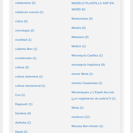
cristianismo (2)
MODELO PLANTILLA ADF EN
WORD (0)
cristianos nuevos (1)
Modernismo (0)
crítica (0)
Moisés (3)
cronología (2)
Mokatam (3)
crueldad (1)
Molóch (1)
cubierta libro (1)
Monarquía Católica (1)
cuestionario (1)
monarquía hispánica (9)
cultura (3)
monte Moria (1)
cultura setentera (1)
montes Cassanitas (1)
cultura transicional (1)
Montesquieu y L'Esprit des lois
Cus (1)
(¿un reglamento de policía?) (1)
Dagoueh (1)
Moria (1)
Damieta (4)
moriscos (12)
darbuka (1)
Moussa Ben-Amran (1)
David (2)