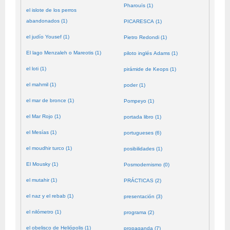
Pharouïs (1)
el islote de los perros
abandonados (1)
PICARESCA (1)
el judío Yousef (1)
Pietro Redondi (1)
El lago Menzaleh o Mareotis (1)
piloto inglés Adams (1)
el loti (1)
pirámide de Keops (1)
el mahmil (1)
poder (1)
el mar de bronce (1)
Pompeyo (1)
el Mar Rojo (1)
portada libro (1)
el Mesías (1)
portugueses (6)
el moudhir turco (1)
posibilidades (1)
El Mousky (1)
Posmodernismo (0)
el mutahir (1)
PRÁCTICAS (2)
el naz y el rebab (1)
presentación (3)
el nilómetro (1)
programa (2)
el obelisco de Heliópolis (1)
propaganda (7)