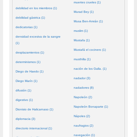
muertes crueles (1)
debilidad en los miembros (1)
Murad Bey (1)
debilidad gástrica (1)
Musa Ben-Amrán (1)
dedicatorias (1)
muslim (1)
densidad excesiva de la sangre
Mustafa (1)
(1)
Mustafá el cocinero (1)
desplazamientos (1)
musthilla (1)
determinismos (1)
nación de los Galla. (1)
Diego de Haedo (1)
nadador (3)
Diego Marín (1)
nadadores (8)
difusión (1)
Napoleón (2)
digestivo (1)
Napoleón Bonaparte (1)
Dionisio de Halicarnaso (1)
Nápoles (2)
diplomacia (3)
naufragios (2)
directorio internacional (1)
navegación (1)