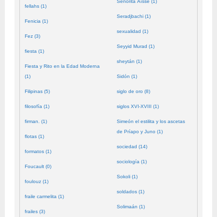
Señorita Aïssé (1)
fellahs (1)
Seradjbachi (1)
Fenicia (1)
sexualidad (1)
Fez (3)
Seyyid Murad (1)
fiesta (1)
sheytán (1)
Fiesta y Rito en la Edad Moderna
(1)
Sidón (1)
Filipinas (5)
siglo de oro (8)
filosofía (1)
siglos XVI-XVIII (1)
firman. (1)
Simeón el estilita y los ascetas
de Príapo y Juno (1)
flotas (1)
sociedad (14)
formatos (1)
sociología (1)
Foucault (0)
Sokoli (1)
foulouz (1)
soldados (1)
fraile carmelita (1)
Solimaán (1)
frailes (3)