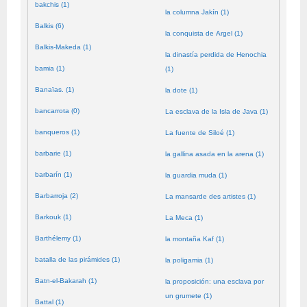
bakchis (1)
la columna Jakín (1)
Balkis (6)
la conquista de Argel (1)
Balkis-Makeda (1)
la dinastía perdida de Henochia
bamia (1)
(1)
Banaïas. (1)
la dote (1)
bancarrota (0)
La esclava de la Isla de Java (1)
banqueros (1)
La fuente de Siloé (1)
barbarie (1)
la gallina asada en la arena (1)
barbarín (1)
la guardia muda (1)
Barbarroja (2)
La mansarde des artistes (1)
Barkouk (1)
La Meca (1)
Barthélemy (1)
la montaña Kaf (1)
batalla de las pirámides (1)
la poligamia (1)
Batn-el-Bakarah (1)
la proposición: una esclava por
un grumete (1)
Battal (1)