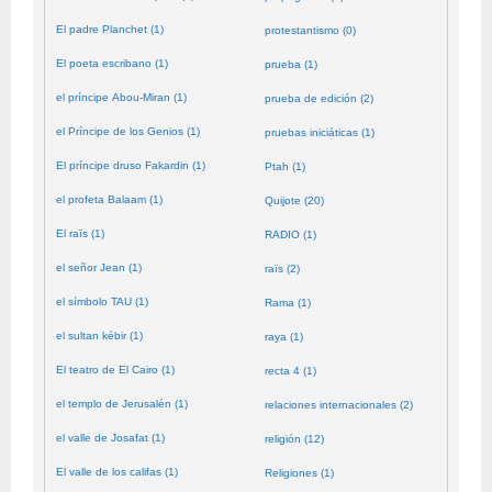
El padre Planchet (1)
protestantismo (0)
El poeta escribano (1)
prueba (1)
el príncipe Abou-Miran (1)
prueba de edición (2)
el Príncipe de los Genios (1)
pruebas iniciáticas (1)
El príncipe druso Fakardin (1)
Ptah (1)
el profeta Balaam (1)
Quijote (20)
El raïs (1)
RADIO (1)
el señor Jean (1)
raïs (2)
el símbolo TAU (1)
Rama (1)
el sultan kébir (1)
raya (1)
El teatro de El Cairo (1)
recta 4 (1)
el templo de Jerusalén (1)
relaciones internacionales (2)
el valle de Josafat (1)
religión (12)
El valle de los califas (1)
Religiones (1)