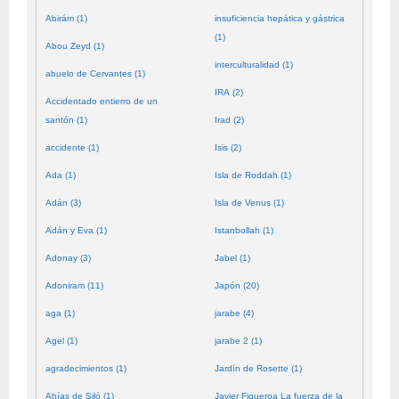
Abirám (1)
insuficiencia hepática y gástrica
(1)
Abou Zeyd (1)
interculturalidad (1)
abuelo de Cervantes (1)
IRA (2)
Accidentado entierro de un
santón (1)
Irad (2)
accidente (1)
Isis (2)
Ada (1)
Isla de Roddah (1)
Adán (3)
Isla de Venus (1)
Adán y Eva (1)
Istanbollah (1)
Adonay (3)
Jabel (1)
Adoniram (11)
Japón (20)
aga (1)
jarabe (4)
Agel (1)
jarabe 2 (1)
agradecimientos (1)
Jardín de Rosette (1)
Ahías de Siló (1)
Javier Figueroa La fuerza de la