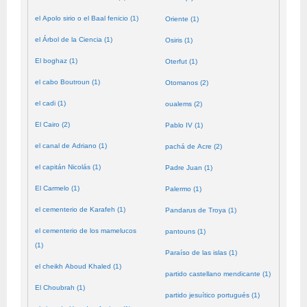
el Apolo sirio o el Baal fenicio (1)
Oriente (1)
el Árbol de la Ciencia (1)
Osiris (1)
El boghaz (1)
Oterfut (1)
el cabo Boutroun (1)
Otomanos (2)
el cadi (1)
oualems (2)
El Cairo (2)
Pablo IV (1)
el canal de Adriano (1)
pachá de Acre (2)
el capitán Nicolás (1)
Padre Juan (1)
El Carmelo (1)
Palermo (1)
el cementerio de Karafeh (1)
Pandarus de Troya (1)
el cementerio de los mamelucos
pantouns (1)
(1)
Paraíso de las islas (1)
el cheikh Aboud Khaled (1)
partido castellano mendicante (1)
El Choubrah (1)
partido jesuítico portugués (1)