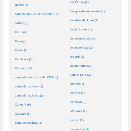
los Éloïms (2)
Busiris (1)
los guardianes mudos (1)
cabeza confusa al despertar (1)
los hijos de Adán (1)
cadine (2)
los jenízaros (1)
Caín (4)
los mamelucos (1)
Cairo (2)
los maronitas (1)
Calish (1)
los miri (1)
Cambises (1)
los tantours (1)
Camoens (1)
Luther King (2)
campaña otromana de 1537 (1)
ma fish. (1)
canje de cautivos (2)
ma’ŷūn (1)
canje de esclavos (1)
machlah (2)
Carlos V (6)
Madrazo (1)
Carriazo (1)
mafish (1)
carta diplomática (2)
magnicidio (1)