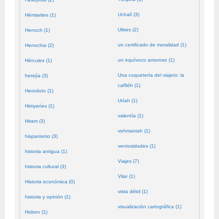
Uchalí (3)
Hémiarites (1)
Ulises (2)
Henoch (1)
un certificado de moralidad (1)
Henochia (2)
un equívoco amoroso (1)
Hércules (1)
Una coquetería del viajero: la
herejía (3)
caffiéh (1)
Herodoto (1)
Uríah (1)
Himyaríes (1)
valentía (1)
Hiram (3)
vehmaniah (1)
hispanismo (3)
ventosidades (1)
historia antigua (1)
Viajes (7)
historia cultural (3)
Vilar (1)
Historia económica (0)
vista débil (1)
historia y opinión (1)
visualización cartográfica (1)
Hoben (1)