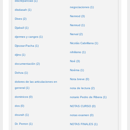
discrepancias (1)
negociaciones (1)
disdasah (1)
Nemrod (3)
Dives (2)
Nemrud (1)
Djabaïl (1)
Nerval (2)
djermes y canges (1)
Nicolás Cabrillana (1)
Djezzar-Pacha (1)
nihilismo (1)
djins (1)
Noé (3)
documentación (2)
Noéma (1)
Dohza (1)
Nota breve (0)
dolores de las articulaciones en
general (1)
nota de lectura (2)
dominicos (0)
notario Pedro de Ribera (1)
dos (0)
NOTAS CURSO (0)
dourah (1)
notas examen (0)
Dr. Perron (1)
NOTAS FINALES (1)