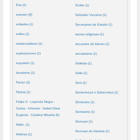
Eva (1)
Scribe (1)
examen (8)
Sebatián Vizcaíno (1)
exiliados (1)
Secretarios de Estado (1)
exilios (1)
sectas religiosas (1)
existencialismo (1)
secuestro de bienes (1)
exploraciones (1)
secularismo (1)
expulsión (1)
Selikdar (1)
fanatismo (1)
Sella (1)
Fanon (2)
Sem (1)
Fátima (1)
Semenhoud o Sebennitus (1)
Felipe II - Leyenda Negra -
Seminario (1)
Cartas - Infantas - Isabel Clara
Semiramis (1)
Eugenia - Catalina Micaela (0)
Sennaar (1)
fellah. (1)
Sennaar de Abisinia (1)
fellahas (1)