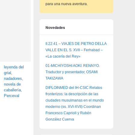
para una nueva aventura.
Novedades
II.22.41 – VIAJES DE PIETRO DELLA
VALLE EN EL S. XVII – Ferhabad –
«La cacería del Rey»
01-MICHIYOSHI AOKI: RENNYO.
leyenda del
Traductor y presentador, OSAMI
grial
,
TAKIZAWA
nadadores
,
novela de
DIPLOINMED del IH-CSIC Relatos
caballería
,
fronterizos: la descripción de las
Perceval
ciudades musulmanas en el mundo
moderno (ss. XVI-XVII) Coordinan
Francesco Caprioli y Rubén
González Cuerva