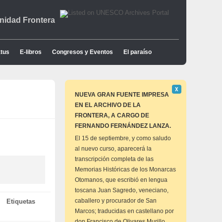
idad Frontera
tus
E-libros
Congresos y Eventos
El paraíso
Descartar
Χ
este
NUEVA GRAN FUENTE IMPRESA
aviso
EN EL ARCHIVO DE LA
FRONTERA, A CARGO DE
FERNANDO FERNÁNDEZ LANZA.
El 15 de septiembre, y como saludo
al nuevo curso, aparecerá la
transcripción completa de las
Memorias Históricas de los Monarcas
Otomanos, que escribió en lengua
toscana Juan Sagredo, veneciano,
caballero y procurador de San
Etiquetas
Marcos; traducidas en castellano por
don Francisco de Olivares Murillo,