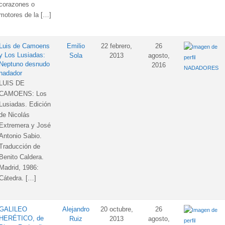
corazones o
motores de la […]
Luis de Camoens
Emilio
22 febrero,
26
y Los Lusiadas:
Sola
2013
agosto,
Neptuno desnudo
2016
NADADORES
nadador
LUIS DE
CAMOENS: Los
Lusiadas. Edición
de Nicolás
Extremera y José
Antonio Sabio.
Traducción de
Benito Caldera.
Madrid, 1986:
Cátedra. […]
GALILEO
Alejandro
20 octubre,
26
HERÉTICO, de
Ruiz
2013
agosto,