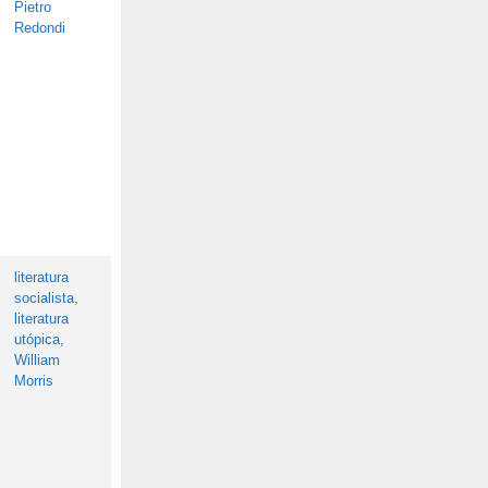
Pietro
Redondi
literatura
socialista
,
literatura
utópica
,
William
Morris