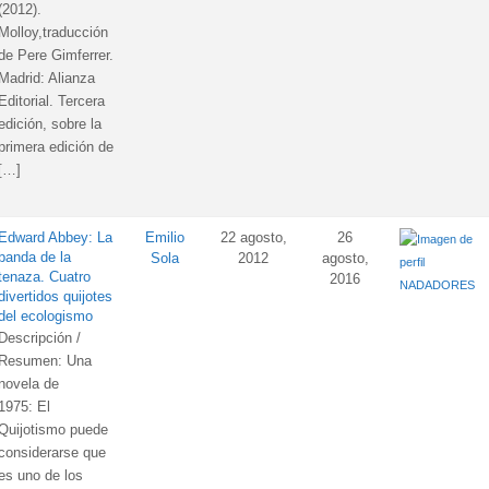
(2012).
Molloy,traducción
de Pere Gimferrer.
Madrid: Alianza
Editorial. Tercera
edición, sobre la
primera edición de
[…]
Edward Abbey: La
Emilio
22 agosto,
26
banda de la
Sola
2012
agosto,
tenaza. Cuatro
2016
NADADORES
divertidos quijotes
del ecologismo
Descripción /
Resumen: Una
novela de
1975: El
Quijotismo puede
considerarse que
es uno de los