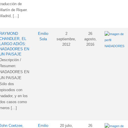
traducción de
Martín de Riquer.
Madrid, […]
RAYMOND
Emilio
2
26
CHANDLER, EL
Sola
septiembre,
agosto,
LARGO ADIÓS:
2012
2016
NADADORES
NADADORES EN
UN PAISAJE
Descripción /
Resumen:
NADADORES EN
UN PAISAJE
Sólo dos
episodios con
nadador, y en los
dos casos como
meros […]
John Coetzee,
Emilio
20 julio,
26