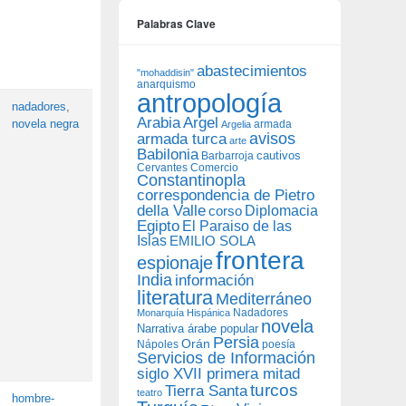
Palabras Clave
abastecimientos
"mohaddisin"
anarquismo
antropología
nadadores
,
Arabia
Argel
novela negra
armada
Argelia
avisos
armada turca
arte
Babilonia
Barbarroja
cautivos
Cervantes
Comercio
Constantinopla
correspondencia de Pietro
della Valle
Diplomacia
corso
Egipto
El Paraiso de las
Islas
EMILIO SOLA
frontera
espionaje
India
información
literatura
Mediterráneo
Nadadores
Monarquía Hispánica
novela
Narrativa árabe popular
Persia
Orán
Nápoles
poesía
Servicios de Información
siglo XVII primera mitad
turcos
Tierra Santa
teatro
hombre-