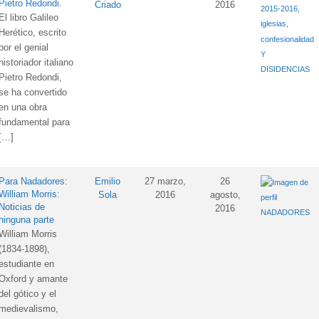
Pietro Redondi.
Criado
2016
2015-2016,
El libro Galileo
iglesias,
Herético, escrito
confesionalidad
por el genial
Y
historiador italiano
DISIDENCIAS
Pietro Redondi,
se ha convertido
en una obra
fundamental para
[…]
Para Nadadores:
Emilio
27 marzo,
26
William Morris:
Sola
2016
agosto,
Noticias de
2016
NADADORES
ninguna parte
William Morris
(1834-1898),
estudiante en
Oxford y amante
del gótico y el
medievalismo,