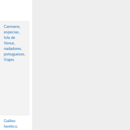
Camoens
,
especias
,
Isla de
Venus
,
nadadores
,
portugueses
,
Viajes
Galileo
herético
,