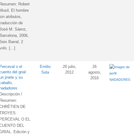
Resumen: Robert
Musil, El hombre
sin atributos,
traducción de
José M. Sáenz,
Barcelona, 2006,
Seix Barral, 2
vols. […]
Perceval o el
Emilio
20 julio,
26
cuento del grial:
Sola
2012
agosto,
un jinete y su
2016
NADADORES
caballo,
nadadores
Descripción /
Resumen:
CHRÉTIEN DE
TROYES:
PERCEVAL O EL
CUENTO DEL
GRIAL. Edición y