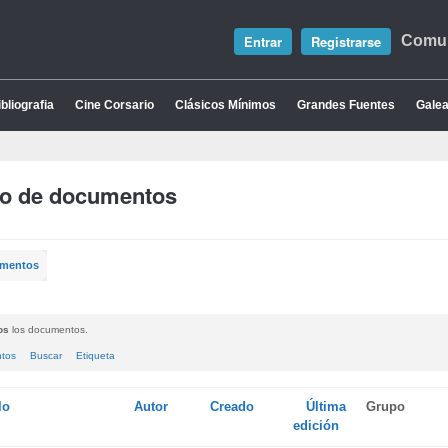
Entrar
Registrarse
Comun
bliografia
Cine Corsario
Clásicos Mínimos
Grandes Fuentes
Galea
io de documentos
umentos
os
los documentos.
ntos
Buscar
Etiqueta
lo
Autor
Creado
Última
Grupo
edición