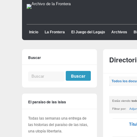
Inicio
La Frontera
El Juego del Legajo
Archivos
Bi
Buscar
Director
Todos los doc
El paraíso de las islas
Estás viendo
tod
Filtrar por:
Adju
Todas las semanas una entrega de
Tienes
Títu
las historias del paraíso de las islas,
adjunto
una utopía libertaria.