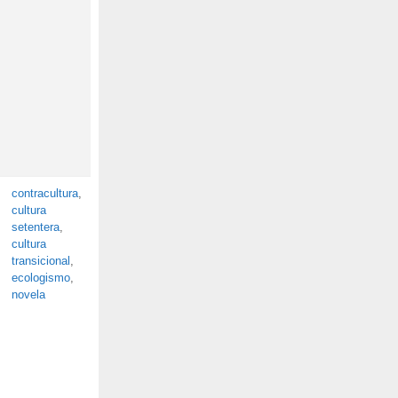
contracultura
,
cultura
setentera
,
cultura
transicional
,
ecologismo
,
novela