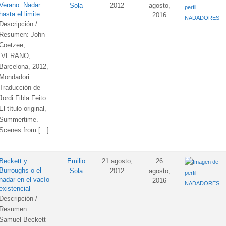
Verano: Nadar
Sola
2012
agosto,
hasta el limite
2016
NADADORES
Descripción /
Resumen: John
Coetzee,
VERANO,
Barcelona, 2012,
Mondadori.
Traducción de
Jordi Fibla Feito.
El título original,
Summertime.
Scenes from […]
Beckett y
Emilio
21 agosto,
26
Burroughs o el
Sola
2012
agosto,
nadar en el vacío
2016
NADADORES
existencial
Descripción /
Resumen:
Samuel Beckett