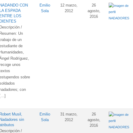
NADANDO CON
Emilio
12 marzo,
26
LA ESPADA
Sola
2012
agosto,
ENTRE LOS
2016
NADADORES
DIENTES
Descripción /
Resumen: Un
trabajo de un
estudiante de
Humanidades,
Ángel Rodríguez,
recoge unos
textos
estupendos sobre
soldados
nadadores; con
[…]
Robert Musil,
Emilio
31 marzo,
26
Nadadores sin
Sola
2012
agosto,
atributos
2016
NADADORES
Descripción /