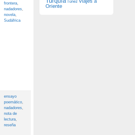
Turquía
Viajes a
Túnez
frontera
,
Oriente
nadadores
,
novela
,
Sudáfrica
ensayo
poemático
,
nadadores
,
nota de
lectura
,
reseña