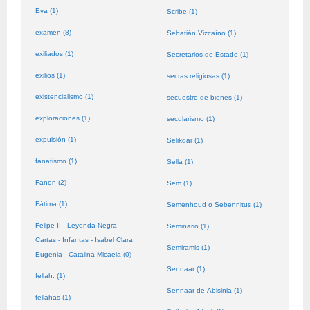
Eva (1)
Scribe (1)
examen (8)
Sebatián Vizcaíno (1)
exiliados (1)
Secretarios de Estado (1)
exilios (1)
sectas religiosas (1)
existencialismo (1)
secuestro de bienes (1)
exploraciones (1)
secularismo (1)
expulsión (1)
Selikdar (1)
fanatismo (1)
Sella (1)
Fanon (2)
Sem (1)
Fátima (1)
Semenhoud o Sebennitus (1)
Felipe II - Leyenda Negra -
Seminario (1)
Cartas - Infantas - Isabel Clara
Semiramis (1)
Eugenia - Catalina Micaela (0)
Sennaar (1)
fellah. (1)
Sennaar de Abisinia (1)
fellahas (1)