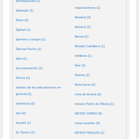
discrepancias (1)
negociaciones (1)
disdasah (1)
Nemrod (3)
Dives (2)
Nemrud (1)
Djabaïl (1)
Nerval (2)
djermes y canges (1)
Nicolás Cabrillana (1)
Djezzar-Pacha (1)
nihilismo (1)
djins (1)
Noé (3)
documentación (2)
Noéma (1)
Dohza (1)
Nota breve (0)
dolores de las articulaciones en
general (1)
nota de lectura (2)
dominicos (0)
notario Pedro de Ribera (1)
dos (0)
NOTAS CURSO (0)
dourah (1)
notas examen (0)
Dr. Perron (1)
NOTAS FINALES (1)