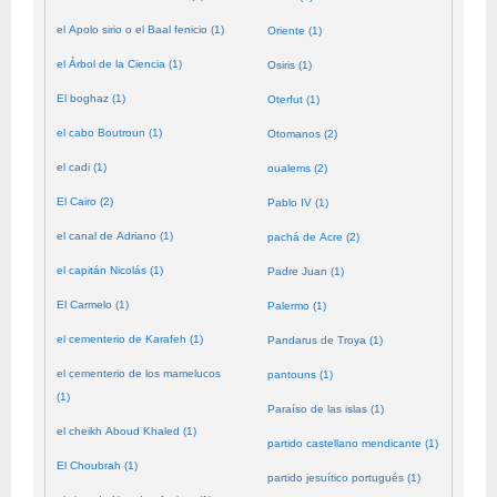
el Apolo sirio o el Baal fenicio (1)
Oriente (1)
el Árbol de la Ciencia (1)
Osiris (1)
El boghaz (1)
Oterfut (1)
el cabo Boutroun (1)
Otomanos (2)
el cadi (1)
oualems (2)
El Cairo (2)
Pablo IV (1)
el canal de Adriano (1)
pachá de Acre (2)
el capitán Nicolás (1)
Padre Juan (1)
El Carmelo (1)
Palermo (1)
el cementerio de Karafeh (1)
Pandarus de Troya (1)
el cementerio de los mamelucos
pantouns (1)
(1)
Paraíso de las islas (1)
el cheikh Aboud Khaled (1)
partido castellano mendicante (1)
El Choubrah (1)
partido jesuítico portugués (1)