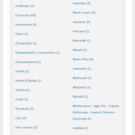
maronitas (5)
certificado (1)
Martin Lutero (0)
Cervantes (68)
marxismo (0)
cervantismo (4)
máscara (1)
Cham (1)
Mascarille (1)
Champolion (1)
Mataré (1)
Charakhanieh o Cercasorum (1)
Mateo Rizzi (0)
Chateaubriand (1)
materiales (1)
cheikh (1)
Mathusaël (1)
cheikh El-Bekry (1)
Matttarée (1)
chélebi (1)
Maviaël (2)
chiste (1)
Mediterraneo - siglo XVI - Imperio
Choubrah (2)
Habsburgo - Imperio Otomano -
Cine (2)
Espionaje (1)
cine corsario (2)
mekkias (1)