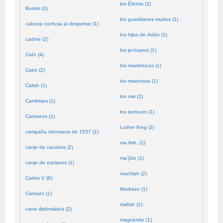
los Éloïms (2)
Busiris (1)
los guardianes mudos (1)
cabeza confusa al despertar (1)
los hijos de Adán (1)
cadine (2)
los jenízaros (1)
Caín (4)
los mamelucos (1)
Cairo (2)
los maronitas (1)
Calish (1)
los miri (1)
Cambises (1)
los tantours (1)
Camoens (1)
Luther King (2)
campaña otromana de 1537 (1)
ma fish. (1)
canje de cautivos (2)
ma’ŷūn (1)
canje de esclavos (1)
machlah (2)
Carlos V (6)
Madrazo (1)
Carriazo (1)
mafish (1)
carta diplomática (2)
magnicidio (1)