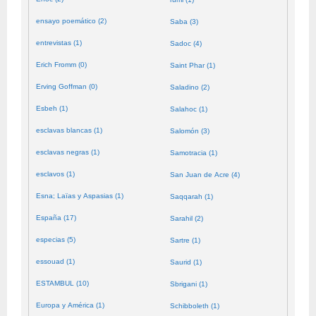
ensayo poemático (2)
Saba (3)
entrevistas (1)
Sadoc (4)
Erich Fromm (0)
Saint Phar (1)
Erving Goffman (0)
Saladino (2)
Esbeh (1)
Salahoc (1)
esclavas blancas (1)
Salomón (3)
esclavas negras (1)
Samotracia (1)
esclavos (1)
San Juan de Acre (4)
Esna; Laïas y Aspasias (1)
Saqqarah (1)
España (17)
Sarahil (2)
especias (5)
Sartre (1)
essouad (1)
Saurid (1)
ESTAMBUL (10)
Sbrigani (1)
Europa y América (1)
Schibboleth (1)