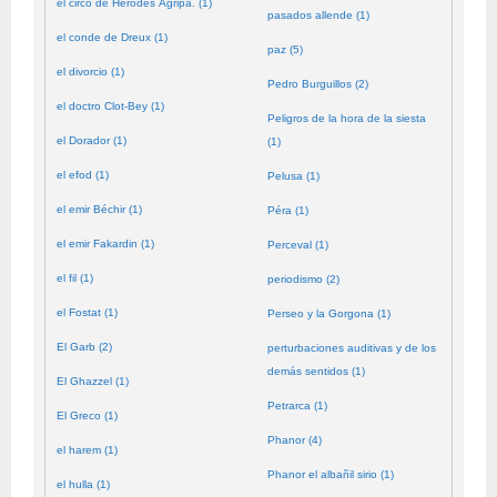
el circo de Herodes Agripa. (1)
pasados allende (1)
el conde de Dreux (1)
paz (5)
el divorcio (1)
Pedro Burguillos (2)
el doctro Clot-Bey (1)
Peligros de la hora de la siesta
el Dorador (1)
(1)
el efod (1)
Pelusa (1)
el emir Béchir (1)
Péra (1)
el emir Fakardin (1)
Perceval (1)
el fil (1)
periodismo (2)
el Fostat (1)
Perseo y la Gorgona (1)
El Garb (2)
perturbaciones auditivas y de los
demás sentidos (1)
El Ghazzel (1)
Petrarca (1)
El Greco (1)
Phanor (4)
el harem (1)
Phanor el albañil sirio (1)
el hulla (1)