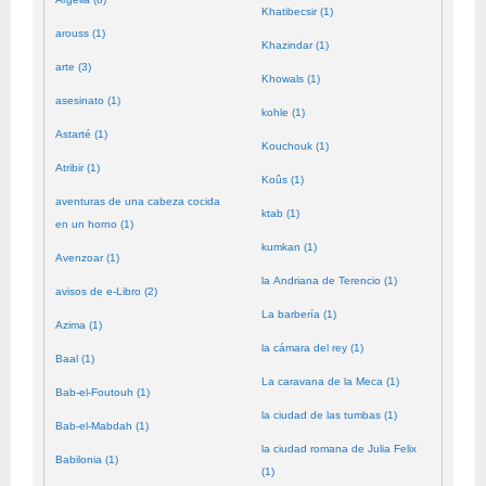
Khatibecsir (1)
arouss (1)
Khazindar (1)
arte (3)
Khowals (1)
asesinato (1)
kohle (1)
Astarté (1)
Kouchouk (1)
Atribir (1)
Koûs (1)
aventuras de una cabeza cocida
ktab (1)
en un horno (1)
kumkan (1)
Avenzoar (1)
la Andriana de Terencio (1)
avisos de e-Libro (2)
La barbería (1)
Azima (1)
la cámara del rey (1)
Baal (1)
La caravana de la Meca (1)
Bab-el-Foutouh (1)
la ciudad de las tumbas (1)
Bab-el-Mabdah (1)
la ciudad romana de Julia Felix
Babilonia (1)
(1)