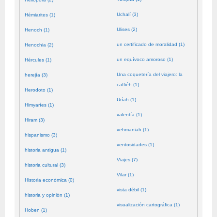
Uchalí (3)
Hémiarites (1)
Ulises (2)
Henoch (1)
un certificado de moralidad (1)
Henochia (2)
un equívoco amoroso (1)
Hércules (1)
Una coquetería del viajero: la
herejía (3)
caffiéh (1)
Herodoto (1)
Uríah (1)
Himyaríes (1)
valentía (1)
Hiram (3)
vehmaniah (1)
hispanismo (3)
ventosidades (1)
historia antigua (1)
Viajes (7)
historia cultural (3)
Vilar (1)
Historia económica (0)
vista débil (1)
historia y opinión (1)
visualización cartográfica (1)
Hoben (1)