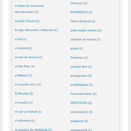
Pharouïs (1)
el islote de los perros
abandonados (1)
PICARESCA (1)
el judío Yousef (1)
Pietro Redondi (1)
El lago Menzaleh o Mareotis (1)
piloto inglés Adams (1)
el loti (1)
pirámide de Keops (1)
el mahmil (1)
poder (1)
el mar de bronce (1)
Pompeyo (1)
el Mar Rojo (1)
portada libro (1)
el Mesías (1)
portugueses (6)
el moudhir turco (1)
posibilidades (1)
El Mousky (1)
Posmodernismo (0)
el mutahir (1)
PRÁCTICAS (2)
el naz y el rebab (1)
presentación (3)
el nilómetro (1)
programa (2)
el obelisco de Heliópolis (1)
propaganda (7)