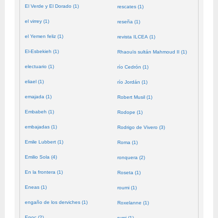
El Verde y El Dorado (1)
rescates (1)
el virrey (1)
reseña (1)
el Yemen feliz (1)
revista ILCEA (1)
El-Esbekieh (1)
Rhaouïs sultán Mahmoud II (1)
electuario (1)
río Cedrón (1)
eliael (1)
río Jordán (1)
emajada (1)
Robert Musil (1)
Embabeh (1)
Rodope (1)
embajadas (1)
Rodrigo de Vivero (3)
Emile Lubbert (1)
Roma (1)
Emilio Sola (4)
ronquera (2)
En la frontera (1)
Roseta (1)
Eneas (1)
roumi (1)
engaño de los derviches (1)
Roxelanne (1)
Enoc (2)
rumi (1)