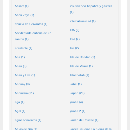
Abirám (1)
insuficiencia hepática y gástrica
(1)
Abou Zeyd (1)
interculturalidad (1)
abuelo de Cervantes (1)
IRA (2)
Accidentado entierro de un
santón (1)
Irad (2)
accidente (1)
Isis (2)
Ada (1)
Isla de Roddah (1)
Adán (3)
Isla de Venus (1)
Adán y Eva (1)
Istanbollah (1)
Adonay (3)
Jabel (1)
Adoniram (11)
Japón (20)
aga (1)
jarabe (4)
Agel (1)
jarabe 2 (1)
agradecimientos (1)
Jardín de Rosette (1)
Ahías de Siló (1)
Javier Figueroa La fuerza de la