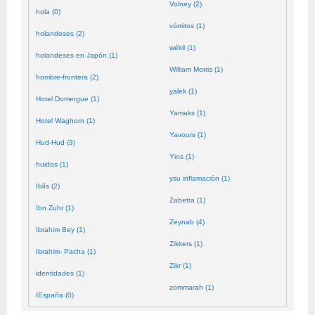
Volney (2)
hola (0)
vómitos (1)
holandeses (2)
wékil (1)
holandeses en Japón (1)
William Morris (1)
hombre-frontera (2)
yalek (1)
Hotel Domergue (1)
Yamaks (1)
Hotel Waghorn (1)
Yavours (1)
Hud-Hud (3)
Yins (1)
huidos (1)
ysu inflamación (1)
Iblís (2)
Zabetta (1)
Ibn Zuhr (1)
Zeynab (4)
Ibrahim Bey (1)
Zikkers (1)
Ibrahim- Pacha (1)
Zikr (1)
identidades (1)
zommarah (1)
IEspaña (0)