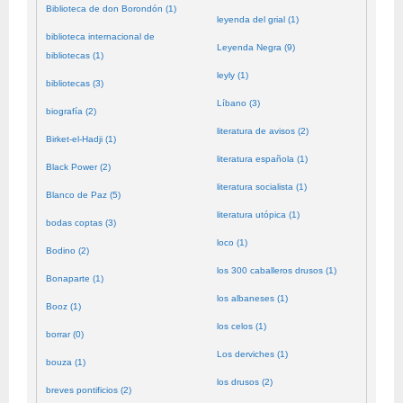
Biblioteca de don Borondón (1)
leyenda del grial (1)
biblioteca internacional de
Leyenda Negra (9)
bibliotecas (1)
leyly (1)
bibliotecas (3)
Líbano (3)
biografía (2)
literatura de avisos (2)
Birket-el-Hadji (1)
literatura española (1)
Black Power (2)
literatura socialista (1)
Blanco de Paz (5)
literatura utópica (1)
bodas coptas (3)
loco (1)
Bodino (2)
los 300 caballeros drusos (1)
Bonaparte (1)
los albaneses (1)
Booz (1)
los celos (1)
borrar (0)
Los derviches (1)
bouza (1)
los drusos (2)
breves pontificios (2)