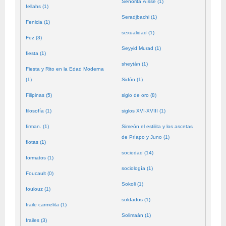
Señorita Aïssé (1)
fellahs (1)
Seradjbachi (1)
Fenicia (1)
sexualidad (1)
Fez (3)
Seyyid Murad (1)
fiesta (1)
sheytán (1)
Fiesta y Rito en la Edad Moderna
(1)
Sidón (1)
Filipinas (5)
siglo de oro (8)
filosofía (1)
siglos XVI-XVIII (1)
firman. (1)
Simeón el estilita y los ascetas
de Príapo y Juno (1)
flotas (1)
sociedad (14)
formatos (1)
sociología (1)
Foucault (0)
Sokoli (1)
foulouz (1)
soldados (1)
fraile carmelita (1)
Solimaán (1)
frailes (3)