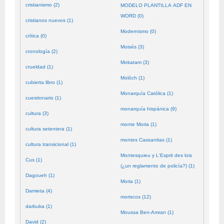
cristianismo (2)
MODELO PLANTILLA ADF EN
WORD (0)
cristianos nuevos (1)
Modernismo (0)
crítica (0)
Moisés (3)
cronología (2)
Mokatam (3)
crueldad (1)
Molóch (1)
cubierta libro (1)
Monarquía Católica (1)
cuestionario (1)
monarquía hispánica (9)
cultura (3)
monte Moria (1)
cultura setentera (1)
montes Cassanitas (1)
cultura transicional (1)
Montesquieu y L'Esprit des lois
Cus (1)
(¿un reglamento de policía?) (1)
Dagoueh (1)
Moria (1)
Damieta (4)
moriscos (12)
darbuka (1)
Moussa Ben-Amran (1)
David (2)