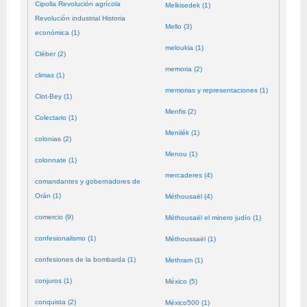
Cipolla Revolución agrícola
Melkisedek (1)
Revolución industrial Historia
Mello (3)
económica (1)
meloukia (1)
Cléber (2)
memoria (2)
climas (1)
memorias y representaciones (1)
Clot-Bey (1)
Menfis (2)
Colectario (1)
Menilék (1)
colonias (2)
Menou (1)
colonnate (1)
mercaderes (4)
comandantes y gobernadores de
Orán (1)
Méthousaël (4)
comercio (9)
Méthousaël el minero judío (1)
confesionalismo (1)
Méthoussaël (1)
confesiones de la bombarda (1)
Methram (1)
conjuros (1)
México (5)
conquista (2)
México500 (1)