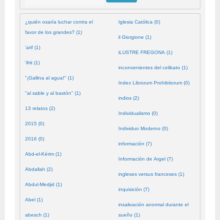
¿quién osaría luchar contra el
Iglesia Católica (0)
favor de los grandes? (1)
il Giorgione (1)
'arif (1)
iLUSTRE FREGONA (1)
'ifrit (1)
inconvenientes del celibato (1)
"¡Gallina al agua!" (1)
Index Librorum Prohibitorum (0)
"al sable y al bastón" (1)
indios (2)
13 relatos (2)
Individualismo (0)
2015 (0)
Individuo Moderno (0)
2016 (0)
información (7)
Abd-el-Kérim (1)
Información de Argel (7)
Abdallah (2)
ingleses versus franceses (1)
Abdul-Medjid (1)
inquisición (7)
Abel (1)
insalivación anormal durante el
abesch (1)
sueño (1)