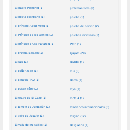
El padre Planchet (1)
protestantismo (0)
El poeta escribano (1)
prueba (1)
el príncipe Abou-Miran (1)
prueba de edición (2)
el Príncipe de los Genios (1)
pruebas iniciáticas (1)
El príncipe druso Fakardin (1)
Ptah (1)
el profeta Balaam (1)
Quijote (20)
El raïs (1)
RADIO (1)
el señor Jean (1)
raïs (2)
el símbolo TAU (1)
Rama (1)
el sultan kébir (1)
raya (1)
El teatro de El Cairo (1)
recta 4 (1)
el templo de Jerusalén (1)
relaciones internacionales (2)
el valle de Josafat (1)
religión (12)
El valle de los califas (1)
Religiones (1)