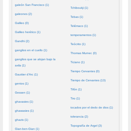
galeón San Francisco (1)
Tchiboukji (1)
galeones (2)
Tebas (1)
Galileo (0)
Telémaco (1)
Galileo herético (1)
temperamentos (1)
Gandhi (2)
Teócrito (1)
ganglios en el cuello (1)
Thomas Murner. (0)
ganglios que se alojan bajo la
Ticiano (1)
axila (1)
Tiempo Cervantes (0)
Gauttier d'Arc (1)
Tiempo de Cervantes (13)
genios (1)
Tifón (1)
Gessen (1)
Tiro (1)
ghavasies (1)
tocados por el dedo de dios (1)
ghawasies (1)
tolerancia (2)
ghazis (1)
Topografía de Argel (3)
Gian-ben-Gian (1)