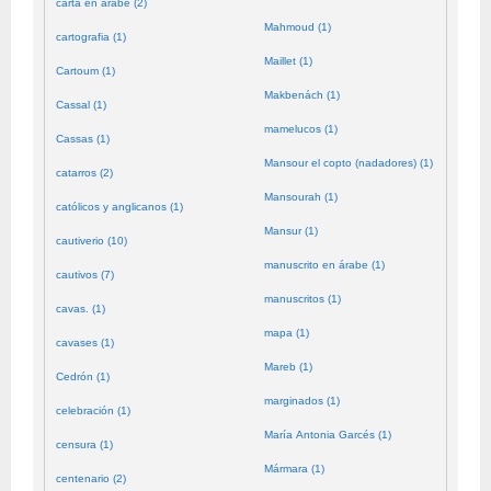
carta en árabe (2)
Mahmoud (1)
cartografia (1)
Maillet (1)
Cartoum (1)
Makbenách (1)
Cassal (1)
mamelucos (1)
Cassas (1)
Mansour el copto (nadadores) (1)
catarros (2)
Mansourah (1)
católicos y anglicanos (1)
Mansur (1)
cautiverio (10)
manuscrito en árabe (1)
cautivos (7)
manuscritos (1)
cavas. (1)
mapa (1)
cavases (1)
Mareb (1)
Cedrón (1)
marginados (1)
celebración (1)
María Antonia Garcés (1)
censura (1)
Mármara (1)
centenario (2)