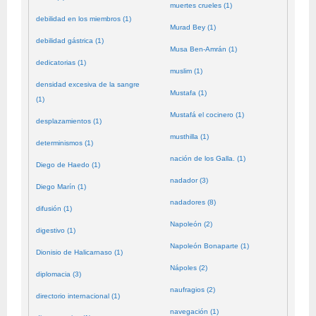
muertes crueles (1)
debilidad en los miembros (1)
Murad Bey (1)
debilidad gástrica (1)
Musa Ben-Amrán (1)
dedicatorias (1)
muslim (1)
densidad excesiva de la sangre
Mustafa (1)
(1)
Mustafá el cocinero (1)
desplazamientos (1)
musthilla (1)
determinismos (1)
nación de los Galla. (1)
Diego de Haedo (1)
nadador (3)
Diego Marín (1)
nadadores (8)
difusión (1)
Napoleón (2)
digestivo (1)
Napoleón Bonaparte (1)
Dionisio de Halicarnaso (1)
Nápoles (2)
diplomacia (3)
naufragios (2)
directorio internacional (1)
navegación (1)