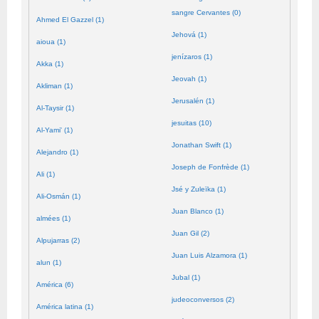
sangre Cervantes (0)
Ahmed El Gazzel (1)
Jehová (1)
aioua (1)
jenízaros (1)
Akka (1)
Jeovah (1)
Akliman (1)
Jerusalén (1)
Al-Taysir (1)
jesuitas (10)
Al-Yami' (1)
Jonathan Swift (1)
Alejandro (1)
Joseph de Fonfrède (1)
Ali (1)
Jsé y Zuleïka (1)
Ali-Osmán (1)
Juan Blanco (1)
almées (1)
Juan Gil (2)
Alpujarras (2)
Juan Luis Alzamora (1)
alun (1)
Jubal (1)
América (6)
judeoconversos (2)
América latina (1)