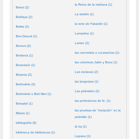
la Reina de la mañana (1)
Beirut (2)
La sirafeh (1)
Bekfaya (2)
la torre de Fakardin (1)
Belkis (2)
Lamartine (1)
Ben-Daoud (1)
Lamec (2)
Benoni (4)
las cancrelats o cucarachas (1)
Berbería (1)
las columnas Jakin y Booz (1)
Besestaín (1)
Las esclavas (2)
Betania (2)
las langostas (1)
Bethmérie (3)
Las pirámides (2)
Bethmérie o Beit Meri (1)
las profesiones de fe. (1)
Betsabé (1)
las pruebas de "iniciación" en la
Bibars (1)
pirámide (1)
bibliografía (6)
laʿūq (1)
biblioteca de bibliotecas (1)
Lepsius (1)