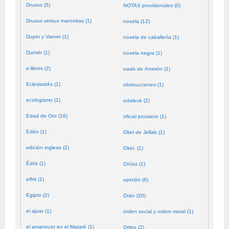
Drusos (5)
NOTAS provisionales (0)
Drusos versus maronitas (1)
novela (12)
Dupin y Varner (1)
novela de caballería (1)
Durrah (1)
novela negra (1)
e-libros (2)
oasis de Ammón (1)
Eclesiastés (1)
obstrucciones (1)
ecologismo (1)
odaleuk (2)
Edad de Oro (16)
oficial prusiano (1)
Edén (1)
Okel de Jellab (1)
edición inglesa (2)
Okel. (1)
Édris (1)
Onías (1)
effrit (1)
opinión (6)
Egipto (2)
Orán (20)
el ajuar (1)
orden social y orden moral (1)
el amanecer en el Mataré (1)
Orfeo (2)