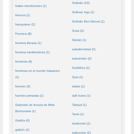
Solimán (10)
frailes mendicantes (1)
Soliman Aga (1)
francos (1)
Solimán Ben-Daoud (1)
franquismo (2)
Sosa (2)
Frontera (8)
Sterkin (1)
frontera literaria (1)
subalternidad (2)
frontera mediterránea (1)
subversión (2)
fronteras (9)
Sudáfrica (1)
fronteras en el mundo hispanico
(1)
Syra (1)
fuentes (3)
takies (1)
fuentes primarias (1)
talé bukra (1)
Gabinete de lectura de Mme.
Talmud (1)
Bonhomme (1)
Tanis (1)
Galdós (0)
tarabouks (1)
galeón (1)
tarbouche (2)