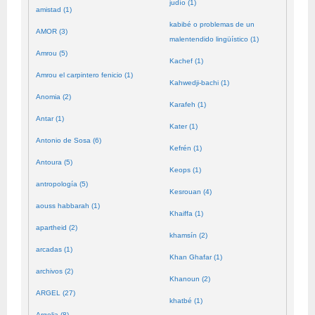
judío (1)
amistad (1)
kabibé o problemas de un
AMOR (3)
malentendido lingüístico (1)
Amrou (5)
Kachef (1)
Amrou el carpintero fenicio (1)
Kahwedji-bachi (1)
Anomia (2)
Karafeh (1)
Antar (1)
Kater (1)
Antonio de Sosa (6)
Kefrén (1)
Antoura (5)
Keops (1)
antropología (5)
Kesrouan (4)
aouss habbarah (1)
Khaiffa (1)
apartheid (2)
khamsín (2)
arcadas (1)
Khan Ghafar (1)
archivos (2)
Khanoun (2)
ARGEL (27)
khatbé (1)
Argelia (8)