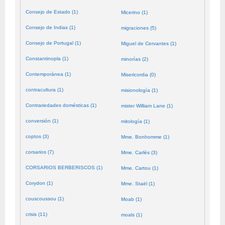
Consejo de Estado (1)
Micerino (1)
Consejo de Indias (1)
migraciones (5)
Consejo de Portugal (1)
Miguel de Cervantes (1)
Constantinopla (1)
minorías (2)
Contemporánea (1)
Misericordia (0)
contracultura (1)
misionología (1)
Contrariedades domésticas (1)
mister William Lane (1)
conversión (1)
mitología (1)
coptos (3)
Mme. Bonhomme (1)
corsarios (7)
Mme. Carlès (3)
CORSARIOS BERBERISCOS (1)
Mme. Cartou (1)
Corydon (1)
Mme. Staël (1)
couscoussou (1)
Moab (1)
crisis (11)
moals (1)