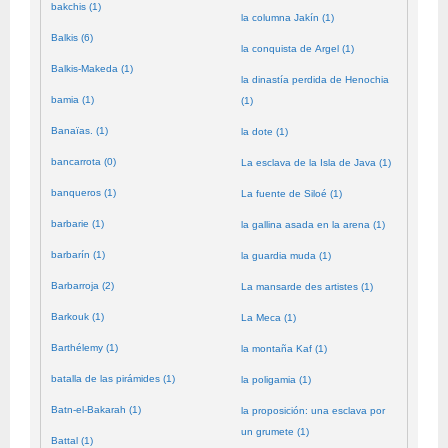
bakchis (1)
la columna Jakín (1)
Balkis (6)
la conquista de Argel (1)
Balkis-Makeda (1)
la dinastía perdida de Henochia
bamia (1)
(1)
Banaïas. (1)
la dote (1)
bancarrota (0)
La esclava de la Isla de Java (1)
banqueros (1)
La fuente de Siloé (1)
barbarie (1)
la gallina asada en la arena (1)
barbarín (1)
la guardia muda (1)
Barbarroja (2)
La mansarde des artistes (1)
Barkouk (1)
La Meca (1)
Barthélemy (1)
la montaña Kaf (1)
batalla de las pirámides (1)
la poligamia (1)
Batn-el-Bakarah (1)
la proposición: una esclava por
un grumete (1)
Battal (1)