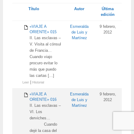
Tienes
Título
Autor
Última
adjunto
edición
«VIAJE A
Esmeralda
9 febrero,
ORIENTE» 015
de Luis y
2012
II. Las esclavas –
Martínez
V. Visita al cónsul
de Francia…
Cuando viajo
procuro evitar lo
más que puedo
las cartas […]
|
Leer
Historial
«VIAJE A
Esmeralda
9 febrero,
ORIENTE» 016
de Luis y
2012
II. Las esclavas –
Martínez
VI. Los
derviches…
Cuando
dejé la casa del