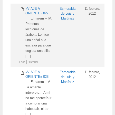
«VIAJE A
Esmeralda
11 febrero,
ORIENTE» 027
de Luis y
2012
III. El harem – IV.
Martínez
Primeras
lecciones de
árabe… Le hice
una señal a la
esclava para que
cogiera una silla,
[…]
|
Leer
Historial
«VIAJE A
Esmeralda
11 febrero,
ORIENTE» 028
de Luis y
2012
III. El harem – V.
Martínez
La amable
intérprete… A mí
no me apetecía ir
a comprar una
habbarah, ni tan
[…]