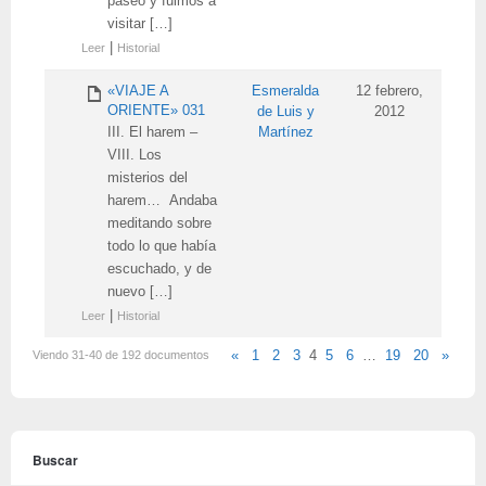
paseo y fuimos a
visitar […]
|
Leer
Historial
«VIAJE A
Esmeralda
12 febrero,
ORIENTE» 031
de Luis y
2012
III. El harem –
Martínez
VIII. Los
misterios del
harem… Andaba
meditando sobre
todo lo que había
escuchado, y de
nuevo […]
|
Leer
Historial
Viendo 31-40 de 192 documentos
«
1
2
3
4
5
6
…
19
20
»
Buscar