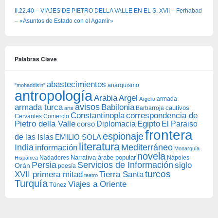
II.22.40 – VIAJES DE PIETRO DELLA VALLE EN EL S. XVII – Ferhabad
– «Asuntos de Estado con el Agamir»
Palabras Clave
abastecimientos
anarquismo
"mohaddisin"
antropología
Arabia
Argel
armada
Argelia
avisos
armada turca
Babilonia
Barbarroja
cautivos
arte
Constantinopla
correspondencia de
Cervantes
Comercio
Egipto
Pietro della Valle
Diplomacia
corso
El Paraiso
frontera
espionaje
de las Islas
EMILIO SOLA
literatura
India
Mediterráneo
información
Monarquía
novela
Narrativa árabe popular
Nadadores
Nápoles
Hispánica
Persia
Servicios de Información
siglo
Orán
poesía
turcos
XVII primera mitad
Tierra Santa
teatro
Turquía
Viajes a Oriente
Túnez