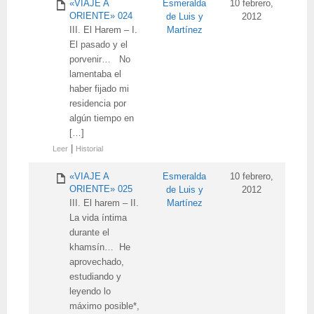
«VIAJE A
Esmeralda
10 febrero,
ORIENTE» 024
de Luis y
2012
III. El Harem – I.
Martínez
El pasado y el
porvenir… No
lamentaba el
haber fijado mi
residencia por
algún tiempo en
[…]
|
Leer
Historial
«VIAJE A
Esmeralda
10 febrero,
ORIENTE» 025
de Luis y
2012
III. El harem – II.
Martínez
La vida íntima
durante el
khamsín… He
aprovechado,
estudiando y
leyendo lo
máximo posible*,