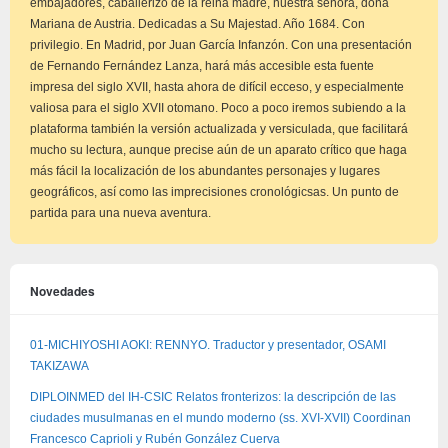
embajadores, caballerizo de la reina madre, nuestra señora, doña
Mariana de Austria. Dedicadas a Su Majestad. Año 1684. Con
privilegio. En Madrid, por Juan García Infanzón. Con una presentación
de Fernando Fernández Lanza, hará más accesible esta fuente
impresa del siglo XVII, hasta ahora de difícil ecceso, y especialmente
valiosa para el siglo XVII otomano. Poco a poco iremos subiendo a la
plataforma también la versión actualizada y versiculada, que facilitará
mucho su lectura, aunque precise aún de un aparato crítico que haga
más fácil la localización de los abundantes personajes y lugares
geográficos, así como las imprecisiones cronológicsas. Un punto de
partida para una nueva aventura.
Novedades
01-MICHIYOSHI AOKI: RENNYO. Traductor y presentador, OSAMI
TAKIZAWA
DIPLOINMED del IH-CSIC Relatos fronterizos: la descripción de las
ciudades musulmanas en el mundo moderno (ss. XVI-XVII) Coordinan
Francesco Caprioli y Rubén González Cuerva