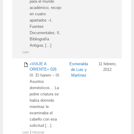
para el mundo
académico, recojo
en cuatro
apartados –I,
Fuentes
Documentales; II,
Bibliografía
Antigua; […]
Leer
«VIAJE A
Esmeralda
11 febrero,
ORIENTE» 026
de Luis y
2012
III. El harem – III.
Martínez
Asuntos
domésticos… La
pobre criatura se
había dormido
mientras le
examinaba el
cabello con esa
solicitud […]
|
Leer
Historial