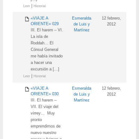
|
Leer
Historial
«VIAJE A
Esmeralda
12 febrero,
ORIENTE» 029
de Luis y
2012
III. El harem – VI.
Martínez
La isla de
Roddah… El
Cónsul General
me había invitado
a hacer una
excursión a […]
|
Leer
Historial
«VIAJE A
Esmeralda
12 febrero,
ORIENTE» 030
de Luis y
2012
III. El harem –
Martínez
VII. El viaje del
virrey… Muy
pronto
emprendimos de
nuevo nuestro