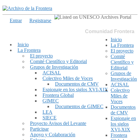
Entrar
Registrarse
Comunidad Frontera
Inicio
Inicio
La Frontera
La Frontera
El proyecto
El proyecto
Comité
Comité Científico y Editorial
Científico y
Grupos de Investigación
Editorial
ACISAL
Grupos de
Colectivo Miles de Voces
Investigación
Documentos de CMV
ACISAL
Espionaje en los siglos XVI-XIX
Colectivo
Frontera Global
Miles de
GIMEC
Voces
Documentos de GIMEC
Documentos
LEA
de CMV
SIECE
Espionaje en
Proyecto Avisos del Levante
los siglos
Participar
XVI-XIX
Apoyo y Colaboración
Frontera