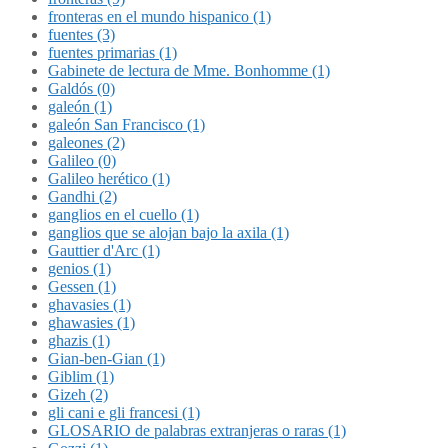
fronteras en el mundo hispanico (1)
fuentes (3)
fuentes primarias (1)
Gabinete de lectura de Mme. Bonhomme (1)
Galdós (0)
galeón (1)
galeón San Francisco (1)
galeones (2)
Galileo (0)
Galileo herético (1)
Gandhi (2)
ganglios en el cuello (1)
ganglios que se alojan bajo la axila (1)
Gauttier d'Arc (1)
genios (1)
Gessen (1)
ghavasies (1)
ghawasies (1)
ghazis (1)
Gian-ben-Gian (1)
Giblim (1)
Gizeh (2)
gli cani e gli francesi (1)
GLOSARIO de palabras extranjeras o raras (1)