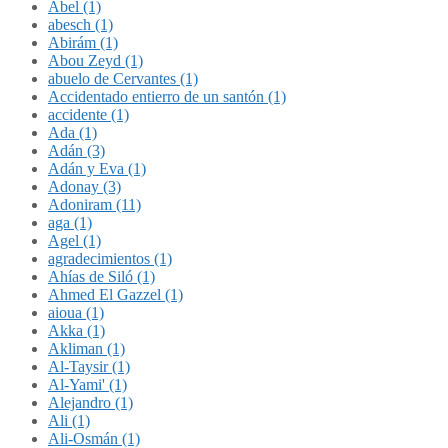
Abel (1)
abesch (1)
Abirám (1)
Abou Zeyd (1)
abuelo de Cervantes (1)
Accidentado entierro de un santón (1)
accidente (1)
Ada (1)
Adán (3)
Adán y Eva (1)
Adonay (3)
Adoniram (11)
aga (1)
Agel (1)
agradecimientos (1)
Ahías de Siló (1)
Ahmed El Gazzel (1)
aioua (1)
Akka (1)
Akliman (1)
Al-Taysir (1)
Al-Yami' (1)
Alejandro (1)
Ali (1)
Ali-Osmán (1)