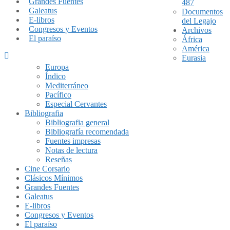
Grandes Fuentes
487
Galeatus
Documentos
E-libros
del Legajo
Congresos y Eventos
Archivos
El paraíso
África
América
Eurasia
Europa
Índico
Mediterráneo
Pacífico
Especial Cervantes
Bibliografia
Bibliografia general
Bibliografía recomendada
Fuentes impresas
Notas de lectura
Reseñas
Cine Corsario
Clásicos Mínimos
Grandes Fuentes
Galeatus
E-libros
Congresos y Eventos
El paraíso