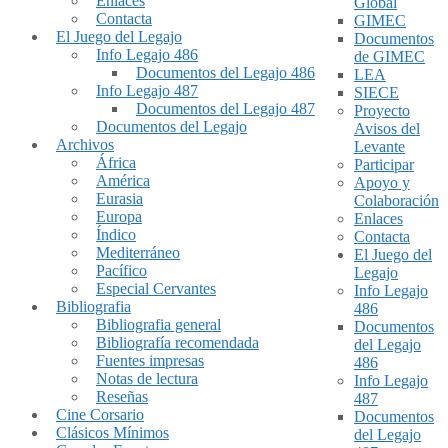
Enlaces
Global
Contacta
GIMEC
El Juego del Legajo
Documentos
Info Legajo 486
de GIMEC
Documentos del Legajo 486
LEA
Info Legajo 487
SIECE
Documentos del Legajo 487
Proyecto
Documentos del Legajo
Avisos del
Archivos
Levante
África
Participar
América
Apoyo y
Eurasia
Colaboración
Europa
Enlaces
Índico
Contacta
Mediterráneo
El Juego del
Pacífico
Legajo
Especial Cervantes
Info Legajo
Bibliografia
486
Bibliografia general
Documentos
Bibliografía recomendada
del Legajo
Fuentes impresas
486
Notas de lectura
Info Legajo
Reseñas
487
Cine Corsario
Documentos
Clásicos Mínimos
del Legajo