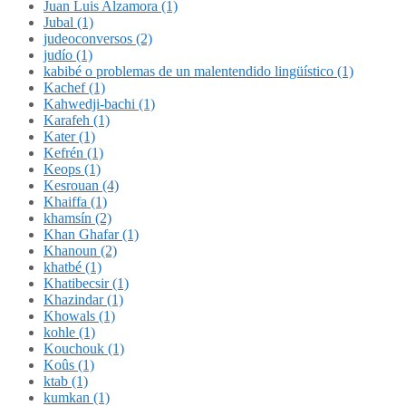
Juan Luis Alzamora (1)
Jubal (1)
judeoconversos (2)
judío (1)
kabibé o problemas de un malentendido lingüístico (1)
Kachef (1)
Kahwedji-bachi (1)
Karafeh (1)
Kater (1)
Kefrén (1)
Keops (1)
Kesrouan (4)
Khaiffa (1)
khamsín (2)
Khan Ghafar (1)
Khanoun (2)
khatbé (1)
Khatibecsir (1)
Khazindar (1)
Khowals (1)
kohle (1)
Kouchouk (1)
Koûs (1)
ktab (1)
kumkan (1)