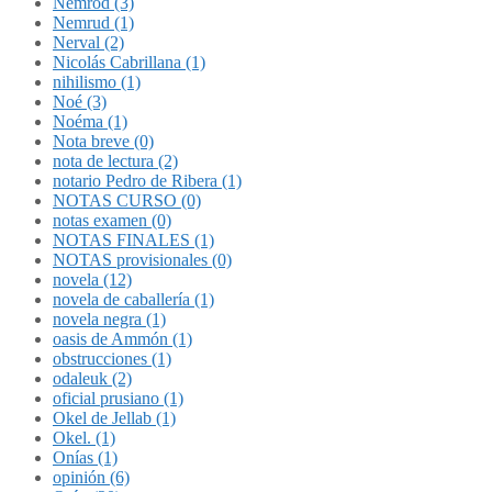
Nemrod (3)
Nemrud (1)
Nerval (2)
Nicolás Cabrillana (1)
nihilismo (1)
Noé (3)
Noéma (1)
Nota breve (0)
nota de lectura (2)
notario Pedro de Ribera (1)
NOTAS CURSO (0)
notas examen (0)
NOTAS FINALES (1)
NOTAS provisionales (0)
novela (12)
novela de caballería (1)
novela negra (1)
oasis de Ammón (1)
obstrucciones (1)
odaleuk (2)
oficial prusiano (1)
Okel de Jellab (1)
Okel. (1)
Onías (1)
opinión (6)