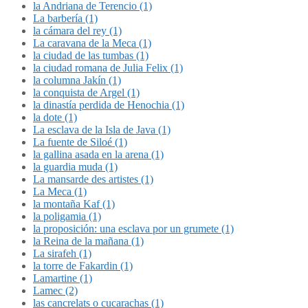
la Andriana de Terencio (1)
La barbería (1)
la cámara del rey (1)
La caravana de la Meca (1)
la ciudad de las tumbas (1)
la ciudad romana de Julia Felix (1)
la columna Jakín (1)
la conquista de Argel (1)
la dinastía perdida de Henochia (1)
la dote (1)
La esclava de la Isla de Java (1)
La fuente de Siloé (1)
la gallina asada en la arena (1)
la guardia muda (1)
La mansarde des artistes (1)
La Meca (1)
la montaña Kaf (1)
la poligamia (1)
la proposición: una esclava por un grumete (1)
la Reina de la mañana (1)
La sirafeh (1)
la torre de Fakardin (1)
Lamartine (1)
Lamec (2)
las cancrelats o cucarachas (1)