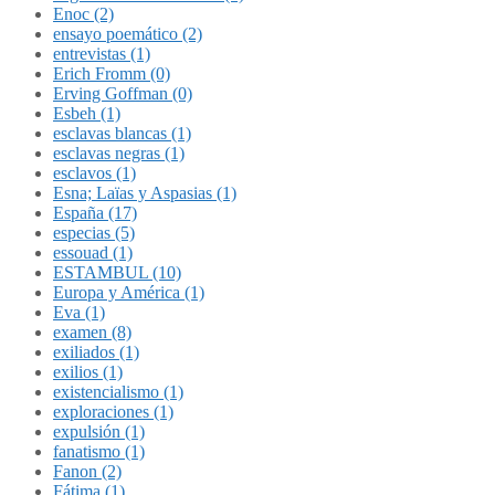
Enoc (2)
ensayo poemático (2)
entrevistas (1)
Erich Fromm (0)
Erving Goffman (0)
Esbeh (1)
esclavas blancas (1)
esclavas negras (1)
esclavos (1)
Esna; Laïas y Aspasias (1)
España (17)
especias (5)
essouad (1)
ESTAMBUL (10)
Europa y América (1)
Eva (1)
examen (8)
exiliados (1)
exilios (1)
existencialismo (1)
exploraciones (1)
expulsión (1)
fanatismo (1)
Fanon (2)
Fátima (1)