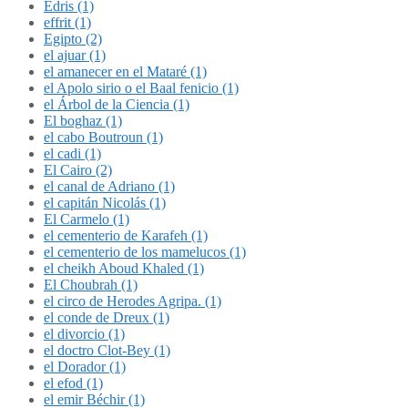
Édris (1)
effrit (1)
Egipto (2)
el ajuar (1)
el amanecer en el Mataré (1)
el Apolo sirio o el Baal fenicio (1)
el Árbol de la Ciencia (1)
El boghaz (1)
el cabo Boutroun (1)
el cadi (1)
El Cairo (2)
el canal de Adriano (1)
el capitán Nicolás (1)
El Carmelo (1)
el cementerio de Karafeh (1)
el cementerio de los mamelucos (1)
el cheikh Aboud Khaled (1)
El Choubrah (1)
el circo de Herodes Agripa. (1)
el conde de Dreux (1)
el divorcio (1)
el doctro Clot-Bey (1)
el Dorador (1)
el efod (1)
el emir Béchir (1)