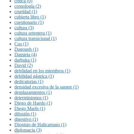
crítica (0)
cronología (2)
crueldad (1)
cubierta libro (1)
cuestionario (1)
cultura (3)
cultura setentera (1)
cultura transicional (1)
Cus (1)
Dagoueh (1)
Damieta (4)
darbuka (1)
David (2)
debilidad en los miembros (1)
debilidad gástrica (1)
dedicatorias (1)
densidad excesiva de la sangre (1)
desplazamientos (1)
determinismos (1)
Diego de Haedo (1)
Diego Marín (1)
difusión (1)
digestivo (1)
Dionisio de Halicarnaso (1)
diplomacia (3)