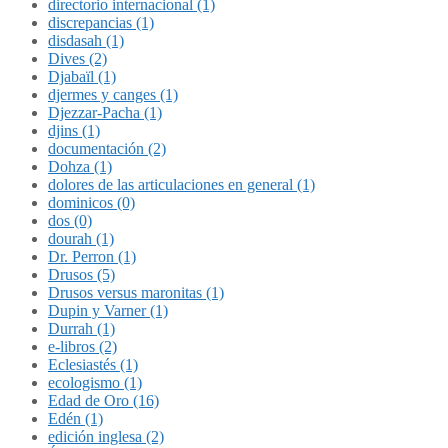
directorio internacional (1)
discrepancias (1)
disdasah (1)
Dives (2)
Djabaïl (1)
djermes y canges (1)
Djezzar-Pacha (1)
djins (1)
documentación (2)
Dohza (1)
dolores de las articulaciones en general (1)
dominicos (0)
dos (0)
dourah (1)
Dr. Perron (1)
Drusos (5)
Drusos versus maronitas (1)
Dupin y Varner (1)
Durrah (1)
e-libros (2)
Eclesiastés (1)
ecologismo (1)
Edad de Oro (16)
Edén (1)
edición inglesa (2)