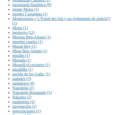
Monarquía Católica (1)
monarquía hispánica (9)
monte Moria (1)
montes Cassanitas (1)
Montesquieu y L'Esprit des lois (¿un reglamento de policía?)
(1)
Moria (1)
moriscos (12)
Moussa Ben-Amran (1)
muertes crueles (1)
Murad Bey (1)
Musa Ben-Amrán (1)
muslim (1)
Mustafa (1)
Mustafá el cocinero (1)
musthilla (1)
nación de los Galla. (1)
nadador (3)
nadadores (8)
Napoleón (2)
Napoleón Bonaparte (1)
Nápoles (2)
naufragios (2)
navegación (1)
negociaciones (1)