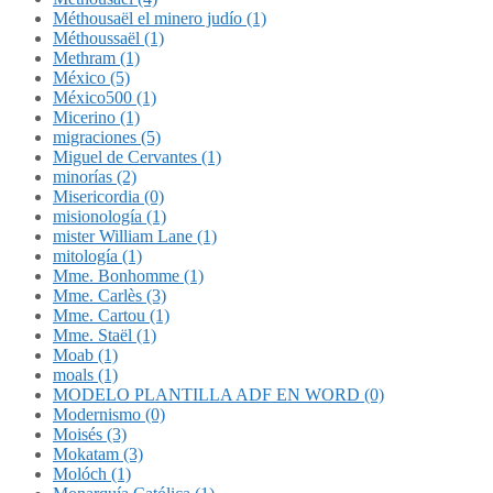
Méthousaël el minero judío (1)
Méthoussaël (1)
Methram (1)
México (5)
México500 (1)
Micerino (1)
migraciones (5)
Miguel de Cervantes (1)
minorías (2)
Misericordia (0)
misionología (1)
mister William Lane (1)
mitología (1)
Mme. Bonhomme (1)
Mme. Carlès (3)
Mme. Cartou (1)
Mme. Staël (1)
Moab (1)
moals (1)
MODELO PLANTILLA ADF EN WORD (0)
Modernismo (0)
Moisés (3)
Mokatam (3)
Molóch (1)