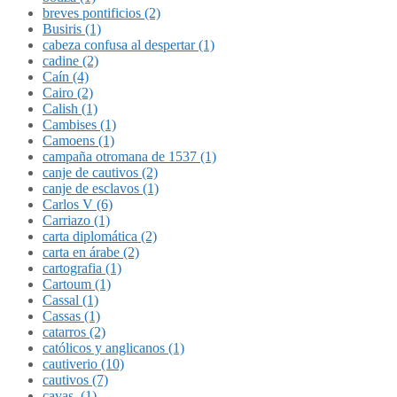
breves pontificios (2)
Busiris (1)
cabeza confusa al despertar (1)
cadine (2)
Caín (4)
Cairo (2)
Calish (1)
Cambises (1)
Camoens (1)
campaña otromana de 1537 (1)
canje de cautivos (2)
canje de esclavos (1)
Carlos V (6)
Carriazo (1)
carta diplomática (2)
carta en árabe (2)
cartografia (1)
Cartoum (1)
Cassal (1)
Cassas (1)
catarros (2)
católicos y anglicanos (1)
cautiverio (10)
cautivos (7)
cavas. (1)