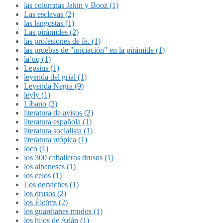
las columnas Jakin y Booz (1)
Las esclavas (2)
las langostas (1)
Las pirámides (2)
las profesiones de fe. (1)
las pruebas de "iniciación" en la pirámide (1)
laʿūq (1)
Lepsius (1)
leyenda del grial (1)
Leyenda Negra (9)
leyly (1)
Líbano (3)
literatura de avisos (2)
literatura española (1)
literatura socialista (1)
literatura utópica (1)
loco (1)
los 300 caballeros drusos (1)
los albaneses (1)
los celos (1)
Los derviches (1)
los drusos (2)
los Éloïms (2)
los guardianes mudos (1)
los hijos de Adán (1)