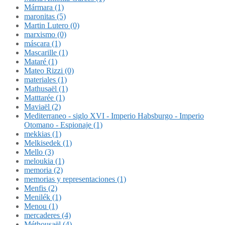
Mármara (1)
maronitas (5)
Martin Lutero (0)
marxismo (0)
máscara (1)
Mascarille (1)
Mataré (1)
Mateo Rizzi (0)
materiales (1)
Mathusaël (1)
Matttarée (1)
Maviaël (2)
Mediterraneo - siglo XVI - Imperio Habsburgo - Imperio
Otomano - Espionaje (1)
mekkias (1)
Melkisedek (1)
Mello (3)
meloukia (1)
memoria (2)
memorias y representaciones (1)
Menfis (2)
Menilék (1)
Menou (1)
mercaderes (4)
Méthousaël (4)