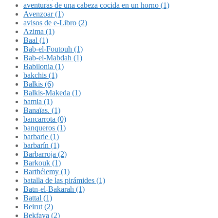
aventuras de una cabeza cocida en un horno (1)
Avenzoar (1)
avisos de e-Libro (2)
Azima (1)
Baal (1)
Bab-el-Foutouh (1)
Bab-el-Mabdah (1)
Babilonia (1)
bakchis (1)
Balkis (6)
Balkis-Makeda (1)
bamia (1)
Banaïas. (1)
bancarrota (0)
banqueros (1)
barbarie (1)
barbarín (1)
Barbarroja (2)
Barkouk (1)
Barthélemy (1)
batalla de las pirámides (1)
Batn-el-Bakarah (1)
Battal (1)
Beirut (2)
Bekfaya (2)