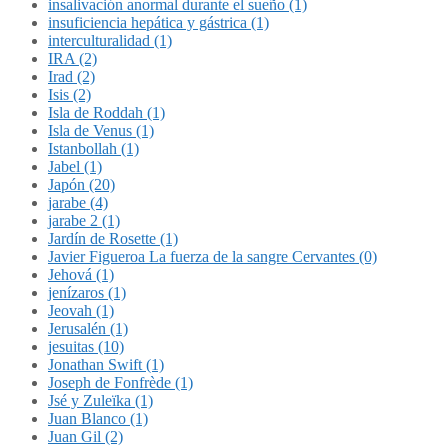
insalivación anormal durante el sueño (1)
insuficiencia hepática y gástrica (1)
interculturalidad (1)
IRA (2)
Irad (2)
Isis (2)
Isla de Roddah (1)
Isla de Venus (1)
Istanbollah (1)
Jabel (1)
Japón (20)
jarabe (4)
jarabe 2 (1)
Jardín de Rosette (1)
Javier Figueroa La fuerza de la sangre Cervantes (0)
Jehová (1)
jenízaros (1)
Jeovah (1)
Jerusalén (1)
jesuitas (10)
Jonathan Swift (1)
Joseph de Fonfrède (1)
Jsé y Zuleïka (1)
Juan Blanco (1)
Juan Gil (2)