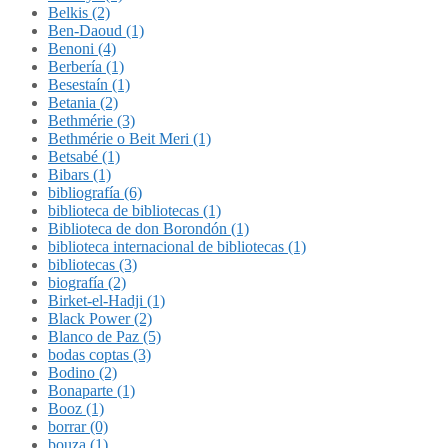
Belkis (2)
Ben-Daoud (1)
Benoni (4)
Berbería (1)
Besestaín (1)
Betania (2)
Bethmérie (3)
Bethmérie o Beit Meri (1)
Betsabé (1)
Bibars (1)
bibliografía (6)
biblioteca de bibliotecas (1)
Biblioteca de don Borondón (1)
biblioteca internacional de bibliotecas (1)
bibliotecas (3)
biografía (2)
Birket-el-Hadji (1)
Black Power (2)
Blanco de Paz (5)
bodas coptas (3)
Bodino (2)
Bonaparte (1)
Booz (1)
borrar (0)
bouza (1)