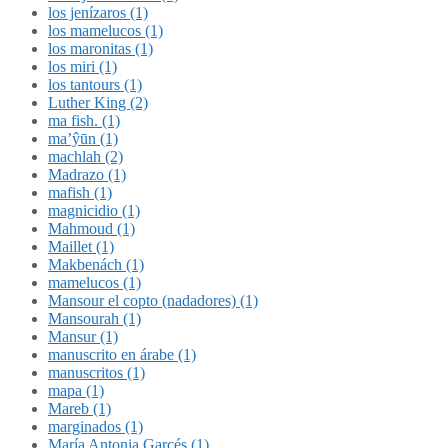
los jenízaros (1)
los mamelucos (1)
los maronitas (1)
los miri (1)
los tantours (1)
Luther King (2)
ma fish. (1)
ma’ŷūn (1)
machlah (2)
Madrazo (1)
mafish (1)
magnicidio (1)
Mahmoud (1)
Maillet (1)
Makbenách (1)
mamelucos (1)
Mansour el copto (nadadores) (1)
Mansourah (1)
Mansur (1)
manuscrito en árabe (1)
manuscritos (1)
mapa (1)
Mareb (1)
marginados (1)
María Antonia Garcés (1)