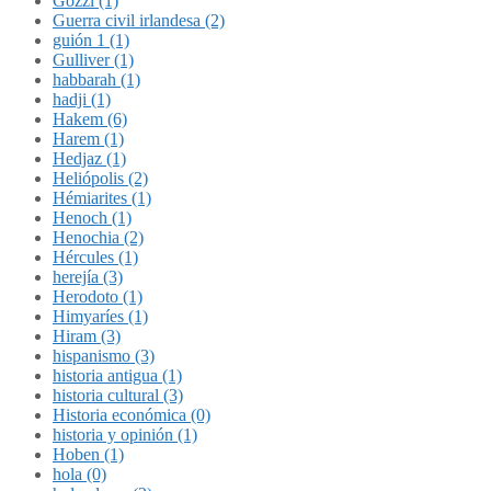
Gozzi (1)
Guerra civil irlandesa (2)
guión 1 (1)
Gulliver (1)
habbarah (1)
hadji (1)
Hakem (6)
Harem (1)
Hedjaz (1)
Heliópolis (2)
Hémiarites (1)
Henoch (1)
Henochia (2)
Hércules (1)
herejía (3)
Herodoto (1)
Himyaríes (1)
Hiram (3)
hispanismo (3)
historia antigua (1)
historia cultural (3)
Historia económica (0)
historia y opinión (1)
Hoben (1)
hola (0)