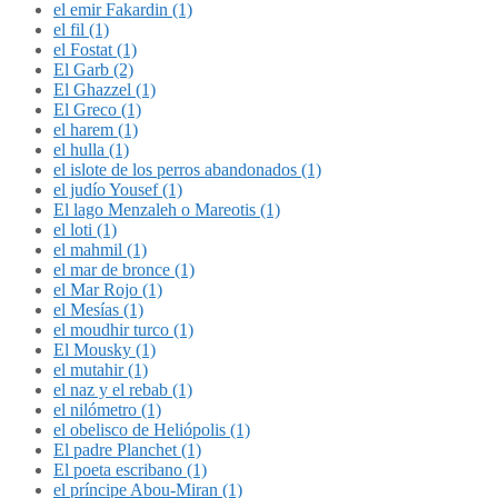
el emir Fakardin (1)
el fil (1)
el Fostat (1)
El Garb (2)
El Ghazzel (1)
El Greco (1)
el harem (1)
el hulla (1)
el islote de los perros abandonados (1)
el judío Yousef (1)
El lago Menzaleh o Mareotis (1)
el loti (1)
el mahmil (1)
el mar de bronce (1)
el Mar Rojo (1)
el Mesías (1)
el moudhir turco (1)
El Mousky (1)
el mutahir (1)
el naz y el rebab (1)
el nilómetro (1)
el obelisco de Heliópolis (1)
El padre Planchet (1)
El poeta escribano (1)
el príncipe Abou-Miran (1)