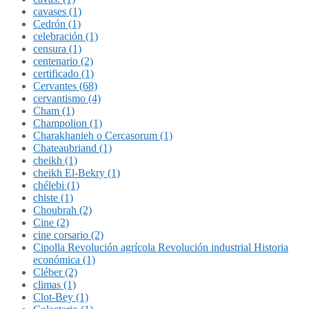
cavases (1)
Cedrón (1)
celebración (1)
censura (1)
centenario (2)
certificado (1)
Cervantes (68)
cervantismo (4)
Cham (1)
Champolion (1)
Charakhanieh o Cercasorum (1)
Chateaubriand (1)
cheikh (1)
cheikh El-Bekry (1)
chélebi (1)
chiste (1)
Choubrah (2)
Cine (2)
cine corsario (2)
Cipolla Revolución agrícola Revolución industrial Historia
económica (1)
Cléber (2)
climas (1)
Clot-Bey (1)