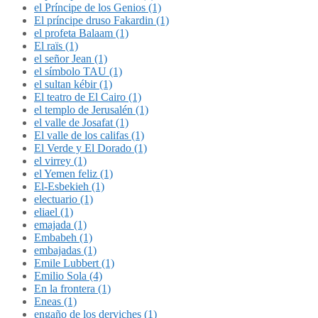
el Príncipe de los Genios (1)
El príncipe druso Fakardin (1)
el profeta Balaam (1)
El raïs (1)
el señor Jean (1)
el símbolo TAU (1)
el sultan kébir (1)
El teatro de El Cairo (1)
el templo de Jerusalén (1)
el valle de Josafat (1)
El valle de los califas (1)
El Verde y El Dorado (1)
el virrey (1)
el Yemen feliz (1)
El-Esbekieh (1)
electuario (1)
eliael (1)
emajada (1)
Embabeh (1)
embajadas (1)
Emile Lubbert (1)
Emilio Sola (4)
En la frontera (1)
Eneas (1)
engaño de los derviches (1)