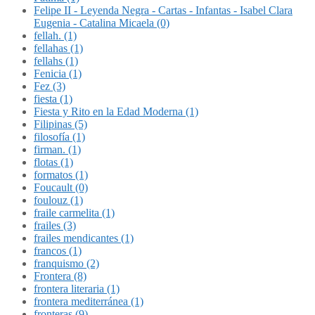
Felipe II - Leyenda Negra - Cartas - Infantas - Isabel Clara
Eugenia - Catalina Micaela (0)
fellah. (1)
fellahas (1)
fellahs (1)
Fenicia (1)
Fez (3)
fiesta (1)
Fiesta y Rito en la Edad Moderna (1)
Filipinas (5)
filosofía (1)
firman. (1)
flotas (1)
formatos (1)
Foucault (0)
foulouz (1)
fraile carmelita (1)
frailes (3)
frailes mendicantes (1)
francos (1)
franquismo (2)
Frontera (8)
frontera literaria (1)
frontera mediterránea (1)
fronteras (9)