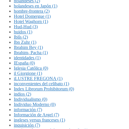
holandeses (2)
holandeses en Japón (1)
hombre-frontera (2)
Hotel Domergue (1)
Hotel Waghorn (1)
Hud-Hud (3)
huidos (1)
Iblís (2)
Ibn Zuhr (1)
Ibrahim Bey (1)
Ibrahim- Pacha (1)
identidades (1)
IEspaña (0)
Iglesia Católica (0)
il Giorgione (1)
iLUSTRE FREGONA (1)
inconvenientes del celibato (1)
Index Librorum Prohibitorum (0)
indios (2)
Individualismo (0)
Individuo Moderno (0)
información (7)
Información de Argel (7)
ingleses versus franceses (1)
inquisición (7)