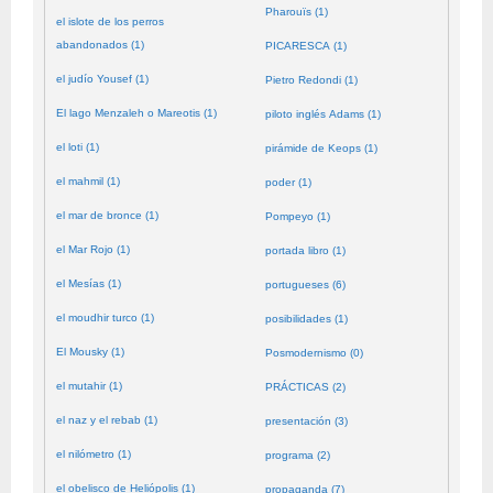
Pharouïs (1)
el islote de los perros
abandonados (1)
PICARESCA (1)
el judío Yousef (1)
Pietro Redondi (1)
El lago Menzaleh o Mareotis (1)
piloto inglés Adams (1)
el loti (1)
pirámide de Keops (1)
el mahmil (1)
poder (1)
el mar de bronce (1)
Pompeyo (1)
el Mar Rojo (1)
portada libro (1)
el Mesías (1)
portugueses (6)
el moudhir turco (1)
posibilidades (1)
El Mousky (1)
Posmodernismo (0)
el mutahir (1)
PRÁCTICAS (2)
el naz y el rebab (1)
presentación (3)
el nilómetro (1)
programa (2)
el obelisco de Heliópolis (1)
propaganda (7)