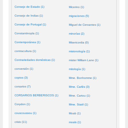
Consejo de Estado (1)
Micerino (1)
Consejo de Indias (1)
migraciones (5)
Consejo de Portugal (1)
Miguel de Cervantes (1)
Constantinopla (1)
minorías (2)
Contemporánea (1)
Misericordia (0)
contracultura (1)
misionología (1)
Contrariedades domésticas (1)
mister William Lane (1)
conversión (1)
mitología (1)
coptos (3)
Mme. Bonhomme (1)
corsarios (7)
Mme. Carlès (3)
CORSARIOS BERBERISCOS (1)
Mme. Cartou (1)
Corydon (1)
Mme. Staël (1)
couscoussou (1)
Moab (1)
crisis (11)
moals (1)