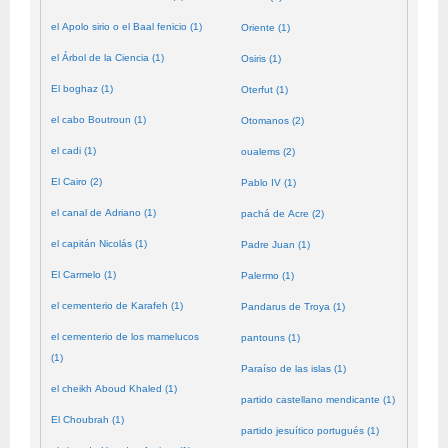
el Apolo sirio o el Baal fenicio (1)
Oriente (1)
el Árbol de la Ciencia (1)
Osiris (1)
El boghaz (1)
Oterfut (1)
el cabo Boutroun (1)
Otomanos (2)
el cadi (1)
oualems (2)
El Cairo (2)
Pablo IV (1)
el canal de Adriano (1)
pachá de Acre (2)
el capitán Nicolás (1)
Padre Juan (1)
El Carmelo (1)
Palermo (1)
el cementerio de Karafeh (1)
Pandarus de Troya (1)
el cementerio de los mamelucos
pantouns (1)
(1)
Paraíso de las islas (1)
el cheikh Aboud Khaled (1)
partido castellano mendicante (1)
El Choubrah (1)
partido jesuítico portugués (1)