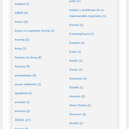
judío (1)
amistad (1)
kabibé o problemas de un
AMOR (3)
malentendido lingüístico (1)
Amrou (5)
Kachef (1)
Amrou el carpintero fenicio (1)
Kahwedji-bachi (1)
Anomia (2)
Karafeh (1)
Antar (1)
Kater (1)
Antonio de Sosa (6)
Kefrén (1)
Antoura (5)
Keops (1)
antropología (5)
Kesrouan (4)
aouss habbarah (1)
Khaiffa (1)
apartheid (2)
khamsín (2)
arcadas (1)
Khan Ghafar (1)
archivos (2)
Khanoun (2)
ARGEL (27)
khatbé (1)
Argelia (8)