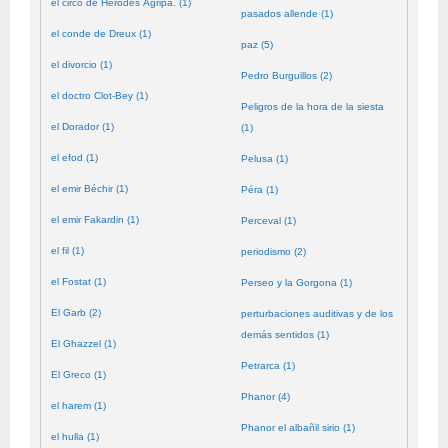
el circo de Herodes Agripa. (1)
pasados allende (1)
el conde de Dreux (1)
paz (5)
el divorcio (1)
Pedro Burguillos (2)
el doctro Clot-Bey (1)
Peligros de la hora de la siesta
el Dorador (1)
(1)
el efod (1)
Pelusa (1)
el emir Béchir (1)
Péra (1)
el emir Fakardin (1)
Perceval (1)
el fil (1)
periodismo (2)
el Fostat (1)
Perseo y la Gorgona (1)
El Garb (2)
perturbaciones auditivas y de los
demás sentidos (1)
El Ghazzel (1)
Petrarca (1)
El Greco (1)
Phanor (4)
el harem (1)
Phanor el albañil sirio (1)
el hulla (1)