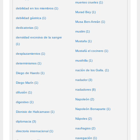
muertes crueles (1)
debilidad en los miembros (1)
Murad Bey (1)
debilidad gástrica (1)
Musa Ben-Amrán (1)
dedicatorias (1)
muslim (1)
densidad excesiva de la sangre
Mustafa (1)
(1)
Mustafá el cocinero (1)
desplazamientos (1)
musthilla (1)
determinismos (1)
nación de los Galla. (1)
Diego de Haedo (1)
nadador (3)
Diego Marín (1)
nadadores (8)
difusión (1)
Napoleón (2)
digestivo (1)
Napoleón Bonaparte (1)
Dionisio de Halicarnaso (1)
Nápoles (2)
diplomacia (3)
naufragios (2)
directorio internacional (1)
navegación (1)