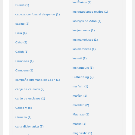
los Éloïms (2)
Busiris (1)
los guardianes mudos (1)
cabeza confusa al despertar (1)
los hijos de Adán (1)
cadine (2)
los jenízaros (1)
Caín (4)
los mamelucos (1)
Cairo (2)
los maronitas (1)
Calish (1)
los miri (1)
Cambises (1)
los tantours (1)
Camoens (1)
Luther King (2)
campaña otromana de 1537 (1)
ma fish. (1)
canje de cautivos (2)
ma’ŷūn (1)
canje de esclavos (1)
machlah (2)
Carlos V (6)
Madrazo (1)
Carriazo (1)
mafish (1)
carta diplomática (2)
magnicidio (1)