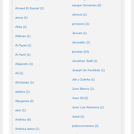
sangre Cervantes (0)
Ahmed El Gazzel (1)
Jehová (1)
aioua (1)
jenízaros (1)
Akka (1)
Jeovah (1)
Akliman (1)
Jerusalén (1)
Al-Taysir (1)
jesuitas (10)
Al-Yami' (1)
Jonathan Swift (1)
Alejandro (1)
Joseph de Fonfrède (1)
Ali (1)
Jsé y Zuleïka (1)
Ali-Osmán (1)
Juan Blanco (1)
almées (1)
Juan Gil (2)
Alpujarras (2)
Juan Luis Alzamora (1)
alun (1)
Jubal (1)
América (6)
judeoconversos (2)
América latina (1)