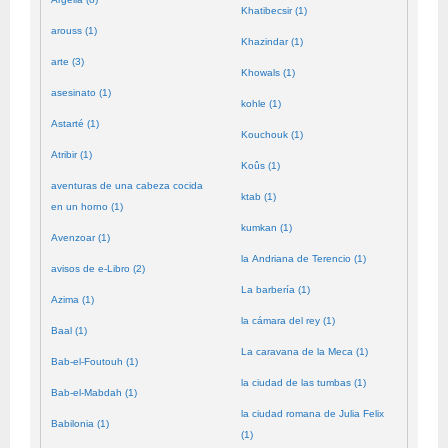
Khatibecsir (1)
arouss (1)
Khazindar (1)
arte (3)
Khowals (1)
asesinato (1)
kohle (1)
Astarté (1)
Kouchouk (1)
Atribir (1)
Koûs (1)
aventuras de una cabeza cocida
ktab (1)
en un horno (1)
kumkan (1)
Avenzoar (1)
la Andriana de Terencio (1)
avisos de e-Libro (2)
La barbería (1)
Azima (1)
la cámara del rey (1)
Baal (1)
La caravana de la Meca (1)
Bab-el-Foutouh (1)
la ciudad de las tumbas (1)
Bab-el-Mabdah (1)
la ciudad romana de Julia Felix
Babilonia (1)
(1)