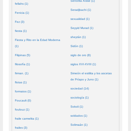
Señorita Aïssé (1)
fellahs (1)
Seradjbachi (1)
Fenicia (1)
sexualidad (1)
Fez (3)
Seyyid Murad (1)
fiesta (1)
sheytán (1)
Fiesta y Rito en la Edad Moderna
(1)
Sidón (1)
Filipinas (5)
siglo de oro (8)
filosofía (1)
siglos XVI-XVIII (1)
firman. (1)
Simeón el estilita y los ascetas
de Príapo y Juno (1)
flotas (1)
sociedad (14)
formatos (1)
sociología (1)
Foucault (0)
Sokoli (1)
foulouz (1)
soldados (1)
fraile carmelita (1)
Solimaán (1)
frailes (3)