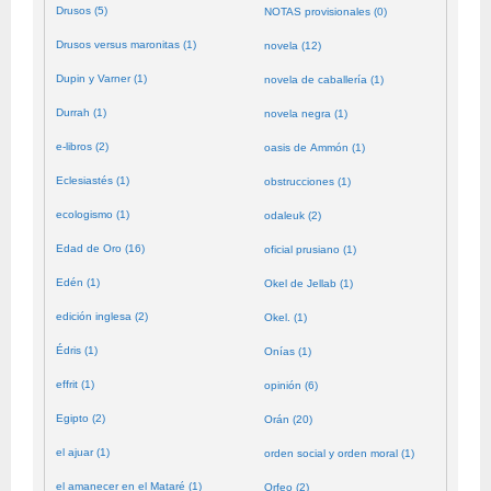
Drusos (5)
NOTAS provisionales (0)
Drusos versus maronitas (1)
novela (12)
Dupin y Varner (1)
novela de caballería (1)
Durrah (1)
novela negra (1)
e-libros (2)
oasis de Ammón (1)
Eclesiastés (1)
obstrucciones (1)
ecologismo (1)
odaleuk (2)
Edad de Oro (16)
oficial prusiano (1)
Edén (1)
Okel de Jellab (1)
edición inglesa (2)
Okel. (1)
Édris (1)
Onías (1)
effrit (1)
opinión (6)
Egipto (2)
Orán (20)
el ajuar (1)
orden social y orden moral (1)
el amanecer en el Mataré (1)
Orfeo (2)