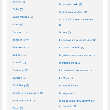
bakchis (1)
la columna Jakín (1)
Balkis (6)
la conquista de Argel (1)
Balkis-Makeda (1)
la dinastía perdida de Henochia
bamia (1)
(1)
Banaïas. (1)
la dote (1)
bancarrota (0)
La esclava de la Isla de Java (1)
banqueros (1)
La fuente de Siloé (1)
barbarie (1)
la gallina asada en la arena (1)
barbarín (1)
la guardia muda (1)
Barbarroja (2)
La mansarde des artistes (1)
Barkouk (1)
La Meca (1)
Barthélemy (1)
la montaña Kaf (1)
batalla de las pirámides (1)
la poligamia (1)
Batn-el-Bakarah (1)
la proposición: una esclava por
un grumete (1)
Battal (1)