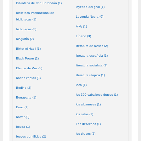
Biblioteca de don Borondón (1)
leyenda del grial (1)
biblioteca internacional de
Leyenda Negra (9)
bibliotecas (1)
leyly (1)
bibliotecas (3)
Líbano (3)
biografía (2)
literatura de avisos (2)
Birket-el-Hadji (1)
literatura española (1)
Black Power (2)
literatura socialista (1)
Blanco de Paz (5)
literatura utópica (1)
bodas coptas (3)
loco (1)
Bodino (2)
los 300 caballeros drusos (1)
Bonaparte (1)
los albaneses (1)
Booz (1)
los celos (1)
borrar (0)
Los derviches (1)
bouza (1)
los drusos (2)
breves pontificios (2)