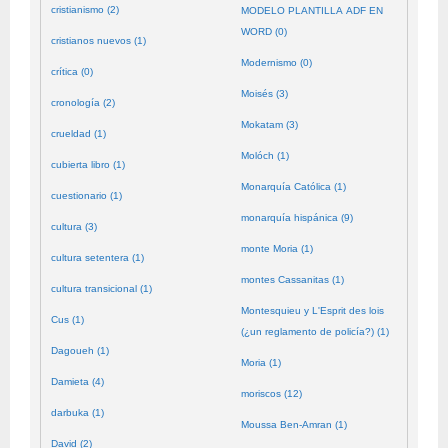
cristianismo (2)
MODELO PLANTILLA ADF EN
WORD (0)
cristianos nuevos (1)
Modernismo (0)
crítica (0)
Moisés (3)
cronología (2)
Mokatam (3)
crueldad (1)
Molóch (1)
cubierta libro (1)
Monarquía Católica (1)
cuestionario (1)
monarquía hispánica (9)
cultura (3)
monte Moria (1)
cultura setentera (1)
montes Cassanitas (1)
cultura transicional (1)
Montesquieu y L'Esprit des lois
Cus (1)
(¿un reglamento de policía?) (1)
Dagoueh (1)
Moria (1)
Damieta (4)
moriscos (12)
darbuka (1)
Moussa Ben-Amran (1)
David (2)