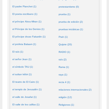
El padre Planchet (1)
protestantismo (0)
El poeta escribano (1)
prueba (1)
el príncipe Abou-Miran (1)
prueba de edición (2)
el Príncipe de los Genios (1)
pruebas iniciáticas (1)
El príncipe druso Fakardin (1)
Ptah (1)
el profeta Balaam (1)
Quijote (20)
El raïs (1)
RADIO (1)
el señor Jean (1)
raïs (2)
el símbolo TAU (1)
Rama (1)
el sultan kébir (1)
raya (1)
El teatro de El Cairo (1)
recta 4 (1)
el templo de Jerusalén (1)
relaciones internacionales (2)
el valle de Josafat (1)
religión (12)
El valle de los califas (1)
Religiones (1)