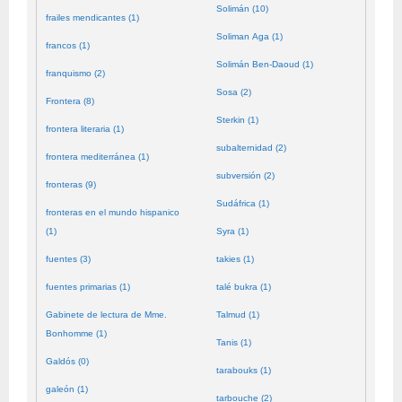
Solimán (10)
frailes mendicantes (1)
Soliman Aga (1)
francos (1)
Solimán Ben-Daoud (1)
franquismo (2)
Sosa (2)
Frontera (8)
Sterkin (1)
frontera literaria (1)
subalternidad (2)
frontera mediterránea (1)
subversión (2)
fronteras (9)
Sudáfrica (1)
fronteras en el mundo hispanico
(1)
Syra (1)
fuentes (3)
takies (1)
fuentes primarias (1)
talé bukra (1)
Gabinete de lectura de Mme.
Talmud (1)
Bonhomme (1)
Tanis (1)
Galdós (0)
tarabouks (1)
galeón (1)
tarbouche (2)