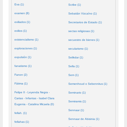
Eva (1)
Scribe (1)
examen (8)
Sebatián Vizcaíno (1)
exiliados (1)
Secretarios de Estado (1)
exilios (1)
sectas religiosas (1)
existencialismo (1)
secuestro de bienes (1)
exploraciones (1)
secularismo (1)
expulsión (1)
Selikdar (1)
fanatismo (1)
Sella (1)
Fanon (2)
Sem (1)
Fátima (1)
Semenhoud o Sebennitus (1)
Felipe II - Leyenda Negra -
Seminario (1)
Cartas - Infantas - Isabel Clara
Semiramis (1)
Eugenia - Catalina Micaela (0)
Sennaar (1)
fellah. (1)
Sennaar de Abisinia (1)
fellahas (1)