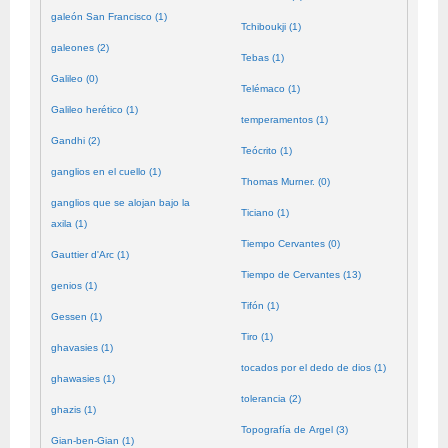
galeón San Francisco (1)
Tchiboukji (1)
galeones (2)
Tebas (1)
Galileo (0)
Telémaco (1)
Galileo herético (1)
temperamentos (1)
Gandhi (2)
Teócrito (1)
ganglios en el cuello (1)
Thomas Murner. (0)
ganglios que se alojan bajo la
Ticiano (1)
axila (1)
Tiempo Cervantes (0)
Gauttier d'Arc (1)
Tiempo de Cervantes (13)
genios (1)
Tifón (1)
Gessen (1)
Tiro (1)
ghavasies (1)
tocados por el dedo de dios (1)
ghawasies (1)
tolerancia (2)
ghazis (1)
Topografía de Argel (3)
Gian-ben-Gian (1)