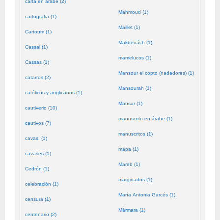
carta en árabe (2)
Mahmoud (1)
cartografia (1)
Maillet (1)
Cartoum (1)
Makbenách (1)
Cassal (1)
mamelucos (1)
Cassas (1)
Mansour el copto (nadadores) (1)
catarros (2)
Mansourah (1)
católicos y anglicanos (1)
Mansur (1)
cautiverio (10)
manuscrito en árabe (1)
cautivos (7)
manuscritos (1)
cavas. (1)
mapa (1)
cavases (1)
Mareb (1)
Cedrón (1)
marginados (1)
celebración (1)
María Antonia Garcés (1)
censura (1)
Mármara (1)
centenario (2)