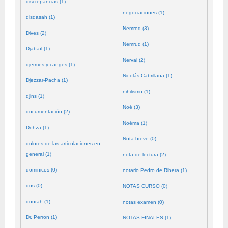
discrepancias (1)
negociaciones (1)
disdasah (1)
Nemrod (3)
Dives (2)
Nemrud (1)
Djabaïl (1)
Nerval (2)
djermes y canges (1)
Nicolás Cabrillana (1)
Djezzar-Pacha (1)
nihilismo (1)
djins (1)
Noé (3)
documentación (2)
Noéma (1)
Dohza (1)
Nota breve (0)
dolores de las articulaciones en
general (1)
nota de lectura (2)
dominicos (0)
notario Pedro de Ribera (1)
dos (0)
NOTAS CURSO (0)
dourah (1)
notas examen (0)
Dr. Perron (1)
NOTAS FINALES (1)