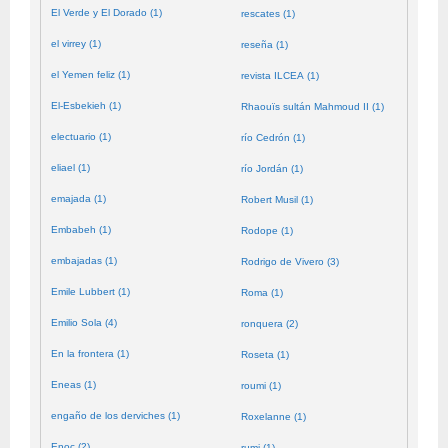
El Verde y El Dorado (1)
rescates (1)
el virrey (1)
reseña (1)
el Yemen feliz (1)
revista ILCEA (1)
El-Esbekieh (1)
Rhaouïs sultán Mahmoud II (1)
electuario (1)
río Cedrón (1)
eliael (1)
río Jordán (1)
emajada (1)
Robert Musil (1)
Embabeh (1)
Rodope (1)
embajadas (1)
Rodrigo de Vivero (3)
Emile Lubbert (1)
Roma (1)
Emilio Sola (4)
ronquera (2)
En la frontera (1)
Roseta (1)
Eneas (1)
roumi (1)
engaño de los derviches (1)
Roxelanne (1)
Enoc (2)
rumi (1)