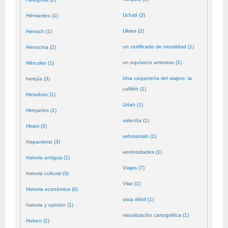
Uchalí (3)
Hémiarites (1)
Ulises (2)
Henoch (1)
un certificado de moralidad (1)
Henochia (2)
un equívoco amoroso (1)
Hércules (1)
Una coquetería del viajero: la
herejía (3)
caffiéh (1)
Herodoto (1)
Uríah (1)
Himyaríes (1)
valentía (1)
Hiram (3)
vehmaniah (1)
hispanismo (3)
ventosidades (1)
historia antigua (1)
Viajes (7)
historia cultural (3)
Vilar (1)
Historia económica (0)
vista débil (1)
historia y opinión (1)
visualización cartográfica (1)
Hoben (1)