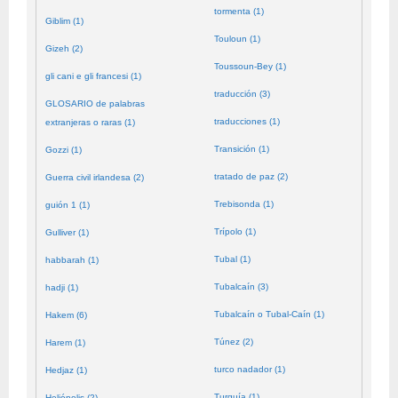
tormenta (1)
Giblim (1)
Touloun (1)
Gizeh (2)
Toussoun-Bey (1)
gli cani e gli francesi (1)
traducción (3)
GLOSARIO de palabras
traducciones (1)
extranjeras o raras (1)
Transición (1)
Gozzi (1)
tratado de paz (2)
Guerra civil irlandesa (2)
Trebisonda (1)
guión 1 (1)
Trípolo (1)
Gulliver (1)
Tubal (1)
habbarah (1)
Tubalcaín (3)
hadji (1)
Tubalcaín o Tubal-Caín (1)
Hakem (6)
Túnez (2)
Harem (1)
turco nadador (1)
Hedjaz (1)
Turquía (1)
Heliópolis (2)