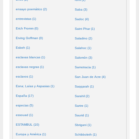
ensayo poemático (2)
Saba (3)
entrevistas (1)
Sadoc (4)
Erich Fromm (0)
Saint Phar (1)
Erving Goffman (0)
Saladino (2)
Esbeh (1)
Salahoc (1)
esclavas blancas (1)
Salomón (3)
esclavas negras (1)
Samotracia (1)
esclavos (1)
San Juan de Acre (4)
Esna; Laïas y Aspasias (1)
Saqqarah (1)
España (17)
Sarahil (2)
especias (5)
Sartre (1)
essouad (1)
Saurid (1)
ESTAMBUL (10)
Sbrigani (1)
Europa y América (1)
Schibboleth (1)