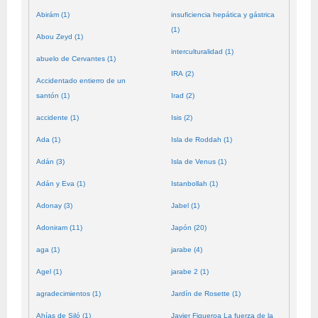
Abirám (1)
insuficiencia hepática y gástrica
(1)
Abou Zeyd (1)
interculturalidad (1)
abuelo de Cervantes (1)
IRA (2)
Accidentado entierro de un
santón (1)
Irad (2)
accidente (1)
Isis (2)
Ada (1)
Isla de Roddah (1)
Adán (3)
Isla de Venus (1)
Adán y Eva (1)
Istanbollah (1)
Adonay (3)
Jabel (1)
Adoniram (11)
Japón (20)
aga (1)
jarabe (4)
Agel (1)
jarabe 2 (1)
agradecimientos (1)
Jardín de Rosette (1)
Ahías de Siló (1)
Javier Figueroa La fuerza de la