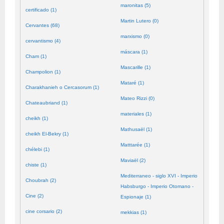
maronitas (5)
certificado (1)
Martin Lutero (0)
Cervantes (68)
marxismo (0)
cervantismo (4)
máscara (1)
Cham (1)
Mascarille (1)
Champolion (1)
Mataré (1)
Charakhanieh o Cercasorum (1)
Mateo Rizzi (0)
Chateaubriand (1)
materiales (1)
cheikh (1)
Mathusaël (1)
cheikh El-Bekry (1)
Matttarée (1)
chélebi (1)
Maviaël (2)
chiste (1)
Mediterraneo - siglo XVI - Imperio
Choubrah (2)
Habsburgo - Imperio Otomano -
Cine (2)
Espionaje (1)
cine corsario (2)
mekkias (1)