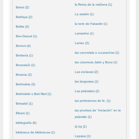
la Reina de la mañana (1)
Beirut (2)
La sirafeh (1)
Bekfaya (2)
la torre de Fakardin (1)
Belkis (2)
Lamartine (1)
Ben-Daoud (1)
Lamec (2)
Benoni (4)
las cancrelats o cucarachas (1)
Berbería (1)
las columnas Jakin y Booz (1)
Besestaín (1)
Las esclavas (2)
Betania (2)
las langostas (1)
Bethmérie (3)
Las pirámides (2)
Bethmérie o Beit Meri (1)
las profesiones de fe. (1)
Betsabé (1)
las pruebas de "iniciación" en la
Bibars (1)
pirámide (1)
bibliografía (6)
laʿūq (1)
biblioteca de bibliotecas (1)
Lepsius (1)