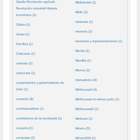
Cipolla Revolución agrícola
Melkisedek (1)
Revolución industrial Historia
Mello (3)
económica (1)
meloukia (1)
Cléber (2)
memoria (2)
climas (1)
memorias y representaciones (1)
Clot-Bey (1)
Menfis (2)
Colectario (1)
Menilék (1)
colonias (2)
Menou (1)
colonnate (1)
mercaderes (4)
comandantes y gobernadores de
Orán (1)
Méthousaël (4)
comercio (9)
Méthousaël el minero judío (1)
confesionalismo (1)
Méthoussaël (1)
confesiones de la bombarda (1)
Methram (1)
conjuros (1)
México (5)
conquista (2)
México500 (1)