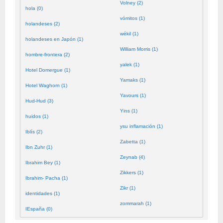
Volney (2)
hola (0)
vómitos (1)
holandeses (2)
wékil (1)
holandeses en Japón (1)
William Morris (1)
hombre-frontera (2)
yalek (1)
Hotel Domergue (1)
Yamaks (1)
Hotel Waghorn (1)
Yavours (1)
Hud-Hud (3)
Yins (1)
huidos (1)
ysu inflamación (1)
Iblís (2)
Zabetta (1)
Ibn Zuhr (1)
Zeynab (4)
Ibrahim Bey (1)
Zikkers (1)
Ibrahim- Pacha (1)
Zikr (1)
identidades (1)
zommarah (1)
IEspaña (0)