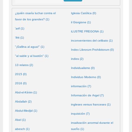
¿quién osaría luchar contra el
Iglesia Católica (0)
favor de los grandes? (1)
il Giorgione (1)
'arif (1)
iLUSTRE FREGONA (1)
'ifrit (1)
inconvenientes del celibato (1)
"¡Gallina al agua!" (1)
Index Librorum Prohibitorum (0)
"al sable y al bastón" (1)
indios (2)
13 relatos (2)
Individualismo (0)
2015 (0)
Individuo Moderno (0)
2016 (0)
información (7)
Abd-el-Kérim (1)
Información de Argel (7)
Abdallah (2)
ingleses versus franceses (1)
Abdul-Medjid (1)
inquisición (7)
Abel (1)
insalivación anormal durante el
abesch (1)
sueño (1)