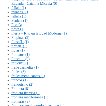
Eugenia - Catalina Micaela (0)
fellah. (1)
fellahas (1)
fellahs (1)
Fenicia (1)
Fez (3)
fiesta (1)
Fiesta y Rito en la Edad Moderna (1)
Filipinas (5)
filosofía (1)
firman. (1)
flotas (1)
formatos (1)
Foucault (0)
foulouz (1)
fraile carmelita (1)
frailes (3)
frailes mendicantes (1)
francos (1)
franquismo (2)
Frontera (8)
frontera literaria (1)
frontera mediterránea (1)
fronteras (9)
fronteras en el mundo hispanico (1)