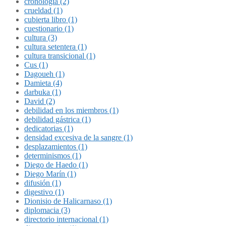
cronología (2)
crueldad (1)
cubierta libro (1)
cuestionario (1)
cultura (3)
cultura setentera (1)
cultura transicional (1)
Cus (1)
Dagoueh (1)
Damieta (4)
darbuka (1)
David (2)
debilidad en los miembros (1)
debilidad gástrica (1)
dedicatorias (1)
densidad excesiva de la sangre (1)
desplazamientos (1)
determinismos (1)
Diego de Haedo (1)
Diego Marín (1)
difusión (1)
digestivo (1)
Dionisio de Halicarnaso (1)
diplomacia (3)
directorio internacional (1)