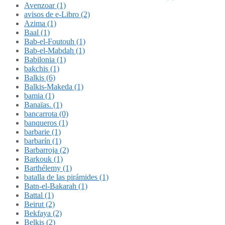
Avenzoar (1)
avisos de e-Libro (2)
Azima (1)
Baal (1)
Bab-el-Foutouh (1)
Bab-el-Mabdah (1)
Babilonia (1)
bakchis (1)
Balkis (6)
Balkis-Makeda (1)
bamia (1)
Banaïas. (1)
bancarrota (0)
banqueros (1)
barbarie (1)
barbarín (1)
Barbarroja (2)
Barkouk (1)
Barthélemy (1)
batalla de las pirámides (1)
Batn-el-Bakarah (1)
Battal (1)
Beirut (2)
Bekfaya (2)
Belkis (2)