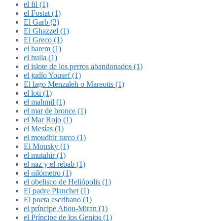
el fil (1)
el Fostat (1)
El Garb (2)
El Ghazzel (1)
El Greco (1)
el harem (1)
el hulla (1)
el islote de los perros abandonados (1)
el judío Yousef (1)
El lago Menzaleh o Mareotis (1)
el loti (1)
el mahmil (1)
el mar de bronce (1)
el Mar Rojo (1)
el Mesías (1)
el moudhir turco (1)
El Mousky (1)
el mutahir (1)
el naz y el rebab (1)
el nilómetro (1)
el obelisco de Heliópolis (1)
El padre Planchet (1)
El poeta escribano (1)
el príncipe Abou-Miran (1)
el Príncipe de los Genios (1)