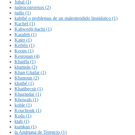
Jubal (1)
judeoconversos (2)
judío (1)
kabibé o problemas de un malentendido lingüístico (1)
Kachef (1)
Kahwedji-bachi (1)
Karafeh (1)
Kater (1)
Kefrén (1)
Keops (1)
Kesrouan (4)
Khaiffa (1)
khamsín (2)
Khan Ghafar (1)
Khanoun (2)
khatbé (1)
Khatibecsir (1)
Khazindar (1)
Khowals (1)
kohle (1)
Kouchouk (1)
Koûs (1)
ktab (1)
kumkan (1)
la Andriana de Terencio (1)