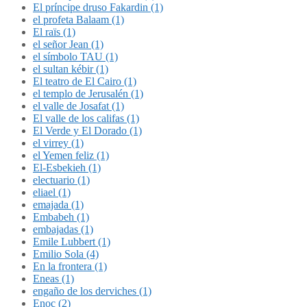
El príncipe druso Fakardin (1)
el profeta Balaam (1)
El raïs (1)
el señor Jean (1)
el símbolo TAU (1)
el sultan kébir (1)
El teatro de El Cairo (1)
el templo de Jerusalén (1)
el valle de Josafat (1)
El valle de los califas (1)
El Verde y El Dorado (1)
el virrey (1)
el Yemen feliz (1)
El-Esbekieh (1)
electuario (1)
eliael (1)
emajada (1)
Embabeh (1)
embajadas (1)
Emile Lubbert (1)
Emilio Sola (4)
En la frontera (1)
Eneas (1)
engaño de los derviches (1)
Enoc (2)