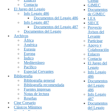
Enlaces
Global
Contacta
GIMEC
El Juego del Legajo
Documentos
Info Legajo 486
de GIMEC
Documentos del Legajo 486
LEA
Info Legajo 487
SIECE
Documentos del Legajo 487
Proyecto
Documentos del Legajo
Avisos del
Archivos
Levante
África
Participar
América
Apoyo y
Eurasia
Colaboración
Europa
Enlaces
Índico
Contacta
Mediterráneo
El Juego del
Pacífico
Legajo
Especial Cervantes
Info Legajo
Bibliografia
486
Bibliografia general
Documentos
Bibliografía recomendada
del Legajo
Fuentes impresas
486
Notas de lectura
Info Legajo
Reseñas
487
Cine Corsario
Documentos
Clásicos Mínimos
del Legajo