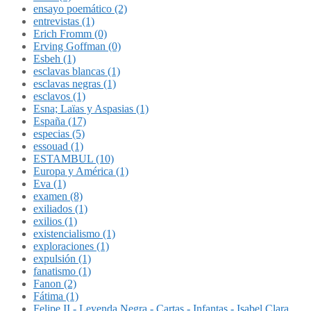
ensayo poemático (2)
entrevistas (1)
Erich Fromm (0)
Erving Goffman (0)
Esbeh (1)
esclavas blancas (1)
esclavas negras (1)
esclavos (1)
Esna; Laïas y Aspasias (1)
España (17)
especias (5)
essouad (1)
ESTAMBUL (10)
Europa y América (1)
Eva (1)
examen (8)
exiliados (1)
exilios (1)
existencialismo (1)
exploraciones (1)
expulsión (1)
fanatismo (1)
Fanon (2)
Fátima (1)
Felipe II - Leyenda Negra - Cartas - Infantas - Isabel Clara