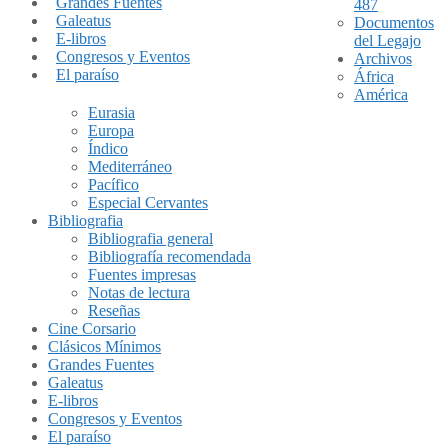
Grandes Fuentes
487
Galeatus
Documentos
E-libros
del Legajo
Congresos y Eventos
Archivos
El paraíso
África
América
Eurasia
Europa
Índico
Mediterráneo
Pacífico
Especial Cervantes
Bibliografia
Bibliografia general
Bibliografía recomendada
Fuentes impresas
Notas de lectura
Reseñas
Cine Corsario
Clásicos Mínimos
Grandes Fuentes
Galeatus
E-libros
Congresos y Eventos
El paraíso