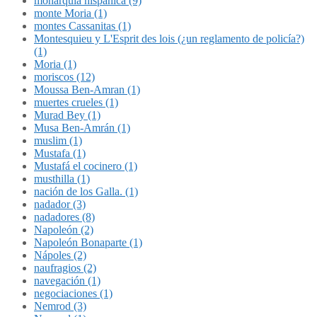
monarquía hispánica (9)
monte Moria (1)
montes Cassanitas (1)
Montesquieu y L'Esprit des lois (¿un reglamento de policía?)
(1)
Moria (1)
moriscos (12)
Moussa Ben-Amran (1)
muertes crueles (1)
Murad Bey (1)
Musa Ben-Amrán (1)
muslim (1)
Mustafa (1)
Mustafá el cocinero (1)
musthilla (1)
nación de los Galla. (1)
nadador (3)
nadadores (8)
Napoleón (2)
Napoleón Bonaparte (1)
Nápoles (2)
naufragios (2)
navegación (1)
negociaciones (1)
Nemrod (3)