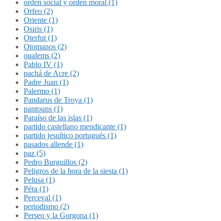
orden social y orden moral (1)
Orfeo (2)
Oriente (1)
Osiris (1)
Oterfut (1)
Otomanos (2)
oualems (2)
Pablo IV (1)
pachá de Acre (2)
Padre Juan (1)
Palermo (1)
Pandarus de Troya (1)
pantouns (1)
Paraíso de las islas (1)
partido castellano mendicante (1)
partido jesuítico portugués (1)
pasados allende (1)
paz (5)
Pedro Burguillos (2)
Peligros de la hora de la siesta (1)
Pelusa (1)
Péra (1)
Perceval (1)
periodismo (2)
Perseo y la Gorgona (1)