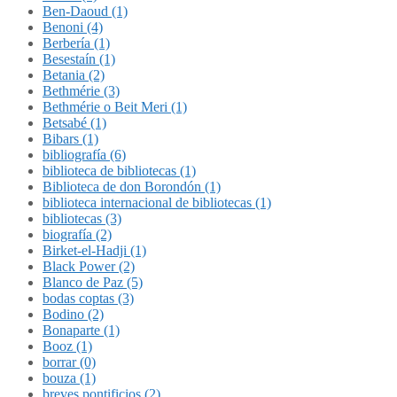
Ben-Daoud (1)
Benoni (4)
Berbería (1)
Besestaín (1)
Betania (2)
Bethmérie (3)
Bethmérie o Beit Meri (1)
Betsabé (1)
Bibars (1)
bibliografía (6)
biblioteca de bibliotecas (1)
Biblioteca de don Borondón (1)
biblioteca internacional de bibliotecas (1)
bibliotecas (3)
biografía (2)
Birket-el-Hadji (1)
Black Power (2)
Blanco de Paz (5)
bodas coptas (3)
Bodino (2)
Bonaparte (1)
Booz (1)
borrar (0)
bouza (1)
breves pontificios (2)