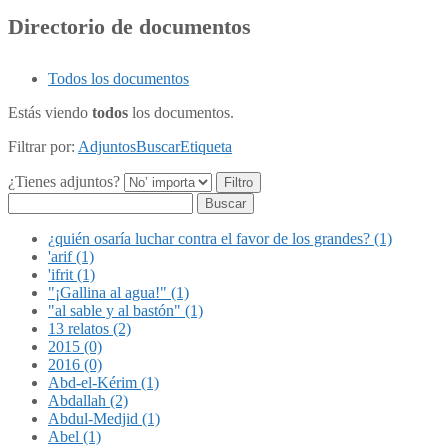
Directorio de documentos
Todos los documentos
Estás viendo
todos
los documentos.
Filtrar por:
Adjuntos
Buscar
Etiqueta
¿Tienes adjuntos?
Buscar
¿quién osaría luchar contra el favor de los grandes? (1)
'arif (1)
'ifrit (1)
"¡Gallina al agua!" (1)
"al sable y al bastón" (1)
13 relatos (2)
2015 (0)
2016 (0)
Abd-el-Kérim (1)
Abdallah (2)
Abdul-Medjid (1)
Abel (1)