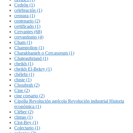
Cedrón (1)
celebración (1)
censura (1)
centenario (2)
certificado (1)
Cervantes (68)
cervantismo (4)
Cham (1)
Champolion (1)
Charakhanieh o Cercasorum (1)
Chateaubriand (1)
cheikh (1)
cheikh El-Bekry (1)
chélebi (1)
chiste (1)
Choubrah (2)
Cine (2)
cine corsario (2)
Cipolla Revolución agrícola Revolución industrial Historia
económica (1)
Cléber (2)
climas (1)
Clot-Bey (1)
Colectario (1)