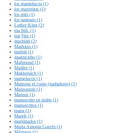
los mamelucos (1)
los maronitas (1)
los miri (1)
los tantours (1)
Luther King (2)
ma fish. (1)
ma’ŷūn (1)
machlah (2)
Madrazo (1)
mafish (1)
magnicidio (1)
Mahmoud (1)
Maillet (1)
Makbenách (1)
mamelucos (1)
Mansour el copto (nadadores) (1)
Mansourah (1)
Mansur (1)
manuscrito en árabe (1)
manuscritos (1)
mapa (1)
Mareb (1)
marginados (1)
María Antonia Garcés (1)
Mármara (1)