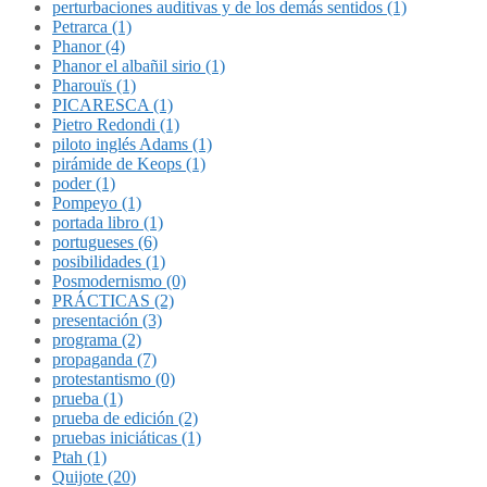
perturbaciones auditivas y de los demás sentidos (1)
Petrarca (1)
Phanor (4)
Phanor el albañil sirio (1)
Pharouïs (1)
PICARESCA (1)
Pietro Redondi (1)
piloto inglés Adams (1)
pirámide de Keops (1)
poder (1)
Pompeyo (1)
portada libro (1)
portugueses (6)
posibilidades (1)
Posmodernismo (0)
PRÁCTICAS (2)
presentación (3)
programa (2)
propaganda (7)
protestantismo (0)
prueba (1)
prueba de edición (2)
pruebas iniciáticas (1)
Ptah (1)
Quijote (20)