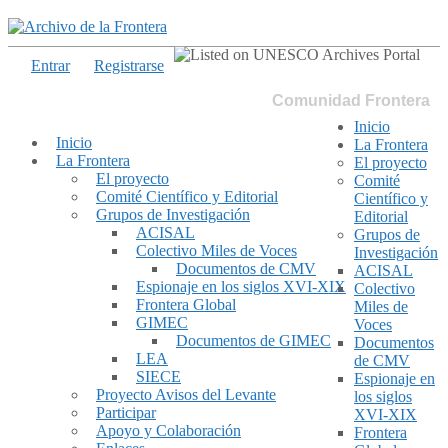
Entrar
Registrarse
Comunidad Frontera
Inicio
Inicio
La Frontera
La Frontera
El proyecto
El proyecto
Comité
Comité Científico y Editorial
Científico y
Grupos de Investigación
Editorial
ACISAL
Grupos de
Colectivo Miles de Voces
Investigación
Documentos de CMV
ACISAL
Espionaje en los siglos XVI-XIX
Colectivo
Frontera Global
Miles de
GIMEC
Voces
Documentos de GIMEC
Documentos
LEA
de CMV
SIECE
Espionaje en
Proyecto Avisos del Levante
los siglos
Participar
XVI-XIX
Apoyo y Colaboración
Frontera