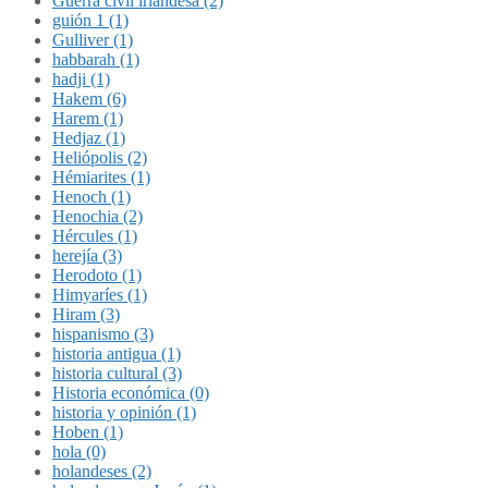
Guerra civil irlandesa (2)
guión 1 (1)
Gulliver (1)
habbarah (1)
hadji (1)
Hakem (6)
Harem (1)
Hedjaz (1)
Heliópolis (2)
Hémiarites (1)
Henoch (1)
Henochia (2)
Hércules (1)
herejía (3)
Herodoto (1)
Himyaríes (1)
Hiram (3)
hispanismo (3)
historia antigua (1)
historia cultural (3)
Historia económica (0)
historia y opinión (1)
Hoben (1)
hola (0)
holandeses (2)