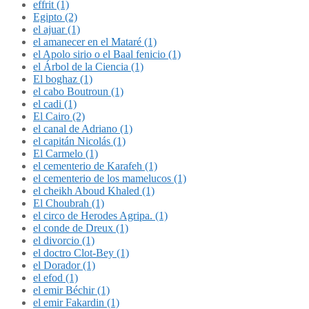
effrit (1)
Egipto (2)
el ajuar (1)
el amanecer en el Mataré (1)
el Apolo sirio o el Baal fenicio (1)
el Árbol de la Ciencia (1)
El boghaz (1)
el cabo Boutroun (1)
el cadi (1)
El Cairo (2)
el canal de Adriano (1)
el capitán Nicolás (1)
El Carmelo (1)
el cementerio de Karafeh (1)
el cementerio de los mamelucos (1)
el cheikh Aboud Khaled (1)
El Choubrah (1)
el circo de Herodes Agripa. (1)
el conde de Dreux (1)
el divorcio (1)
el doctro Clot-Bey (1)
el Dorador (1)
el efod (1)
el emir Béchir (1)
el emir Fakardin (1)