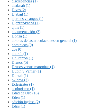
discrepancias (1)
disdasah (1)
Dives (2)
Djabaïl (1)
djermes y canges (1)
Djezzar-Pacha (1)
djins (1)
documentación (2)
Dohza (1)
dolores de las articulaciones en general (1)
dominicos (0)
dos (0)
dourah (1)
Dr. Perron (1)
Drusos (5)
Drusos versus maronitas (1)
Dupin y Varner (1)
Durrah (1)
e-libros (2)
Eclesiastés (1)
ecologismo (1)
Edad de Oro (16)
Edén (1)
edición inglesa (2)
Édris (1)