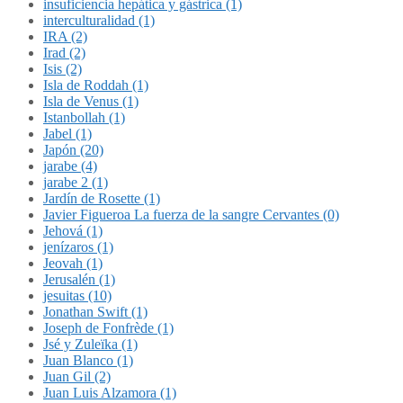
insuficiencia hepática y gástrica (1)
interculturalidad (1)
IRA (2)
Irad (2)
Isis (2)
Isla de Roddah (1)
Isla de Venus (1)
Istanbollah (1)
Jabel (1)
Japón (20)
jarabe (4)
jarabe 2 (1)
Jardín de Rosette (1)
Javier Figueroa La fuerza de la sangre Cervantes (0)
Jehová (1)
jenízaros (1)
Jeovah (1)
Jerusalén (1)
jesuitas (10)
Jonathan Swift (1)
Joseph de Fonfrède (1)
Jsé y Zuleïka (1)
Juan Blanco (1)
Juan Gil (2)
Juan Luis Alzamora (1)