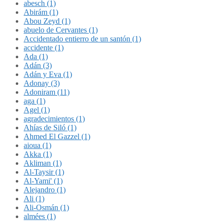
abesch (1)
Abirám (1)
Abou Zeyd (1)
abuelo de Cervantes (1)
Accidentado entierro de un santón (1)
accidente (1)
Ada (1)
Adán (3)
Adán y Eva (1)
Adonay (3)
Adoniram (11)
aga (1)
Agel (1)
agradecimientos (1)
Ahías de Siló (1)
Ahmed El Gazzel (1)
aioua (1)
Akka (1)
Akliman (1)
Al-Taysir (1)
Al-Yami' (1)
Alejandro (1)
Ali (1)
Ali-Osmán (1)
almées (1)