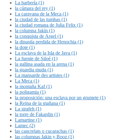
La barbería (1)
la cámara del rey (1)
La caravana de la Meca (1)
la ciudad de las tumbas (1)
la ciudad romana de Julia Felix (1)
la columna Jakín (1)
la conquista de Argel (1)
la dinastía perdida de Henochia (1)
la dote (1)
La esclava de la Isla de Java (1)
La fuente de Siloé (1)
la gallina asada en la arena (1)
la guardia muda (1)
La mansarde des artistes (1)
La Meca (1)
la montaña Kaf (1)
la poligamia (1)
la proposición: una esclava por un grumete (1)
la Reina de la mañana (1)
La sirafeh (1)
la torre de Fakardin (1)
Lamartine (1)
Lamec (2)
las cancrelats o cucarachas (1)
las columnas Jakin y Booz (1)