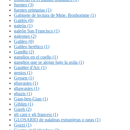
fuentes (3)
fuentes primarias (1)
Gabinete de lectura de Mme. Bonhomme (1)
Galdós (0)
galeón (1)
galeón San Francisco (1)
galeones (2)
Galileo (0)
Galileo herético (1)
Gandhi (2)
ganglios en el cuello (1)
ganglios que se alojan bajo la axila (1)
Gauttier d'Arc (1)
genios (1)
Gessen (1)
ghavasies (1)
ghawasies (1)
ghazis (1)
Gian-ben-Gian (1)
Giblim (1)
Gizeh (2)
gli cani e gli francesi (1)
GLOSARIO de palabras extranjeras o raras (1)
Gozzi (1)