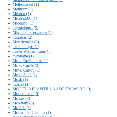
Méthoussaël (1)
Methram (1)
México (5)
México500 (1)
Micerino (1)
migraciones (5)
Miguel de Cervantes (1)
minorías (2)
Misericordia (0)
misionología (1)
mister William Lane (1)
mitología (1)
Mme. Bonhomme (1)
Mme. Carlès (3)
Mme. Cartou (1)
Mme. Staël (1)
Moab (1)
moals (1)
MODELO PLANTILLA ADF EN WORD (0)
Modernismo (0)
Moisés (3)
Mokatam (3)
Molóch (1)
Monarquía Católica (1)