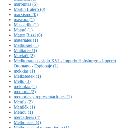
maronitas (5)
Martin Lutero (0)
marxismo (0)
máscara (1)
Mascarille (1)
Mataré (1)
Mateo Rizzi (0)
materiales (1)
Mathusaël (1)
Matttarée (1)
Maviaël (2)
Mediterraneo - siglo XVI - Imperio Habsburgo - Imperio
Otomano - Espionaje (1)
mekkias (1)
Melkisedek (1)
Mello (3)
meloukia (1)
memoria (2)
memorias y representaciones (1)
Menfis (2)
Menilék (1)
Menou (1)
mercaderes (4)
Méthousaël (4)
Méthousaël el minero judío (1)