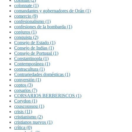
colonias (2)
colonnate (1)
comandantes y gobernadores de Orán (1)
comercio (9)
confesionalismo (1)
confesiones de la bombarda (1)
conjuros (1)
conquista (2)
Consejo de Estado (1)
Consejo de Indias (1)
Consejo de Portugal (1)
Constantinopla (1)
Contemporánea (1)
contracultura (1)
Contrariedades domésticas (1)
conversión (1)
coptos (3)
corsarios (7)
CORSARIOS BERBERISCOS (1)
Corydon (1)
couscoussou (1)
crisis (11)
cristianismo (2)
cristianos nuevos (1)
crítica (0)