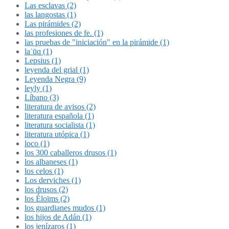
Las esclavas (2)
las langostas (1)
Las pirámides (2)
las profesiones de fe. (1)
las pruebas de "iniciación" en la pirámide (1)
laʿūq (1)
Lepsius (1)
leyenda del grial (1)
Leyenda Negra (9)
leyly (1)
Líbano (3)
literatura de avisos (2)
literatura española (1)
literatura socialista (1)
literatura utópica (1)
loco (1)
los 300 caballeros drusos (1)
los albaneses (1)
los celos (1)
Los derviches (1)
los drusos (2)
los Éloïms (2)
los guardianes mudos (1)
los hijos de Adán (1)
los jenízaros (1)