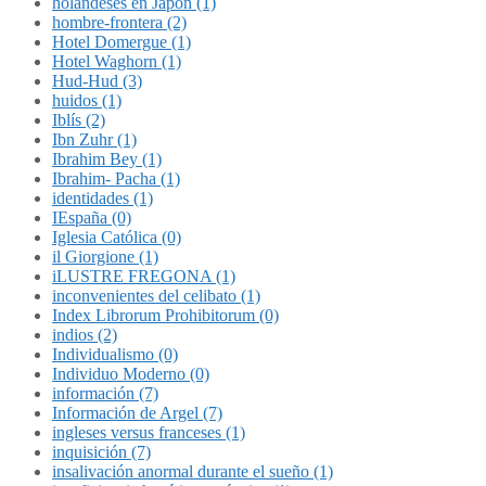
holandeses en Japón (1)
hombre-frontera (2)
Hotel Domergue (1)
Hotel Waghorn (1)
Hud-Hud (3)
huidos (1)
Iblís (2)
Ibn Zuhr (1)
Ibrahim Bey (1)
Ibrahim- Pacha (1)
identidades (1)
IEspaña (0)
Iglesia Católica (0)
il Giorgione (1)
iLUSTRE FREGONA (1)
inconvenientes del celibato (1)
Index Librorum Prohibitorum (0)
indios (2)
Individualismo (0)
Individuo Moderno (0)
información (7)
Información de Argel (7)
ingleses versus franceses (1)
inquisición (7)
insalivación anormal durante el sueño (1)