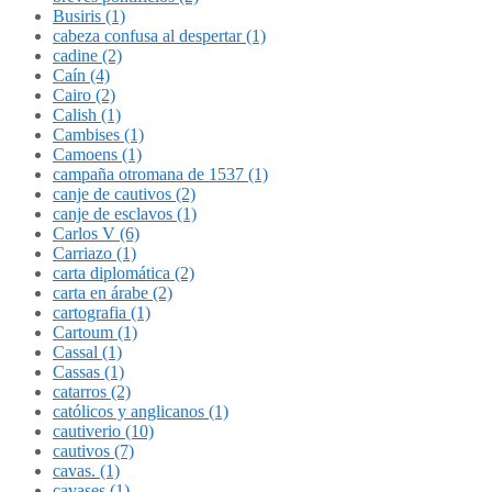
Busiris (1)
cabeza confusa al despertar (1)
cadine (2)
Caín (4)
Cairo (2)
Calish (1)
Cambises (1)
Camoens (1)
campaña otromana de 1537 (1)
canje de cautivos (2)
canje de esclavos (1)
Carlos V (6)
Carriazo (1)
carta diplomática (2)
carta en árabe (2)
cartografia (1)
Cartoum (1)
Cassal (1)
Cassas (1)
catarros (2)
católicos y anglicanos (1)
cautiverio (10)
cautivos (7)
cavas. (1)
cavases (1)