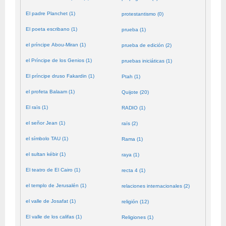
El padre Planchet (1)
protestantismo (0)
El poeta escribano (1)
prueba (1)
el príncipe Abou-Miran (1)
prueba de edición (2)
el Príncipe de los Genios (1)
pruebas iniciáticas (1)
El príncipe druso Fakardin (1)
Ptah (1)
el profeta Balaam (1)
Quijote (20)
El raïs (1)
RADIO (1)
el señor Jean (1)
raïs (2)
el símbolo TAU (1)
Rama (1)
el sultan kébir (1)
raya (1)
El teatro de El Cairo (1)
recta 4 (1)
el templo de Jerusalén (1)
relaciones internacionales (2)
el valle de Josafat (1)
religión (12)
El valle de los califas (1)
Religiones (1)