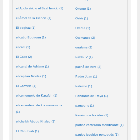
el Apolo sirio o el Baal fenicio (1)
Oriente (1)
el Árbol de la Ciencia (1)
Osiris (1)
El boghaz (1)
Oterfut (1)
el cabo Boutroun (1)
Otomanos (2)
el cadi (1)
oualems (2)
El Cairo (2)
Pablo IV (1)
el canal de Adriano (1)
pachá de Acre (2)
el capitán Nicolás (1)
Padre Juan (1)
El Carmelo (1)
Palermo (1)
el cementerio de Karafeh (1)
Pandarus de Troya (1)
el cementerio de los mamelucos
pantouns (1)
(1)
Paraíso de las islas (1)
el cheikh Aboud Khaled (1)
partido castellano mendicante (1)
El Choubrah (1)
partido jesuítico portugués (1)