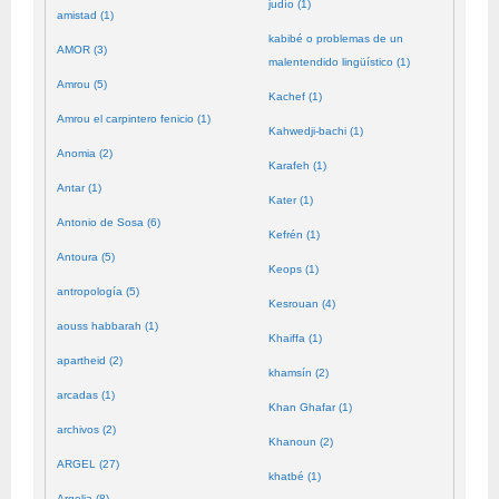
judío (1)
amistad (1)
kabibé o problemas de un
AMOR (3)
malentendido lingüístico (1)
Amrou (5)
Kachef (1)
Amrou el carpintero fenicio (1)
Kahwedji-bachi (1)
Anomia (2)
Karafeh (1)
Antar (1)
Kater (1)
Antonio de Sosa (6)
Kefrén (1)
Antoura (5)
Keops (1)
antropología (5)
Kesrouan (4)
aouss habbarah (1)
Khaiffa (1)
apartheid (2)
khamsín (2)
arcadas (1)
Khan Ghafar (1)
archivos (2)
Khanoun (2)
ARGEL (27)
khatbé (1)
Argelia (8)