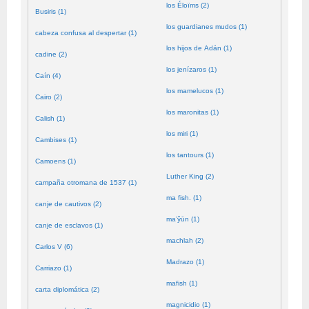
los Éloïms (2)
Busiris (1)
los guardianes mudos (1)
cabeza confusa al despertar (1)
los hijos de Adán (1)
cadine (2)
los jenízaros (1)
Caín (4)
los mamelucos (1)
Cairo (2)
los maronitas (1)
Calish (1)
los miri (1)
Cambises (1)
los tantours (1)
Camoens (1)
Luther King (2)
campaña otromana de 1537 (1)
ma fish. (1)
canje de cautivos (2)
ma’ŷūn (1)
canje de esclavos (1)
machlah (2)
Carlos V (6)
Madrazo (1)
Carriazo (1)
mafish (1)
carta diplomática (2)
magnicidio (1)