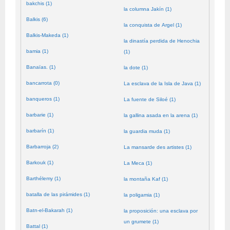
bakchis (1)
la columna Jakín (1)
Balkis (6)
la conquista de Argel (1)
Balkis-Makeda (1)
la dinastía perdida de Henochia
bamia (1)
(1)
Banaïas. (1)
la dote (1)
bancarrota (0)
La esclava de la Isla de Java (1)
banqueros (1)
La fuente de Siloé (1)
barbarie (1)
la gallina asada en la arena (1)
barbarín (1)
la guardia muda (1)
Barbarroja (2)
La mansarde des artistes (1)
Barkouk (1)
La Meca (1)
Barthélemy (1)
la montaña Kaf (1)
batalla de las pirámides (1)
la poligamia (1)
Batn-el-Bakarah (1)
la proposición: una esclava por
un grumete (1)
Battal (1)