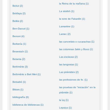
la Reina de la mañana (1)
Beirut (2)
La sirafeh (1)
Bekfaya (2)
la torre de Fakardin (1)
Belkis (2)
Lamartine (1)
Ben-Daoud (1)
Lamec (2)
Benoni (4)
las cancrelats o cucarachas (1)
Berbería (1)
las columnas Jakin y Booz (1)
Besestaín (1)
Las esclavas (2)
Betania (2)
las langostas (1)
Bethmérie (3)
Las pirámides (2)
Bethmérie o Beit Meri (1)
las profesiones de fe. (1)
Betsabé (1)
las pruebas de "iniciación" en la
Bibars (1)
pirámide (1)
bibliografía (6)
laʿūq (1)
biblioteca de bibliotecas (1)
Lepsius (1)