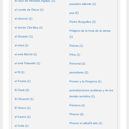
el circo de Herodes Agripa. (1)
pasados allende (1)
el conde de Dreux (1)
paz (5)
el divorcio (1)
Pedro Burguillos (2)
el doctro Clot-Bey (1)
Peligros de la hora de la siesta
el Dorador (1)
(1)
el efod (1)
Pelusa (1)
el emir Béchir (1)
Péra (1)
el emir Fakardin (1)
Perceval (1)
el fil (1)
periodismo (2)
el Fostat (1)
Perseo y la Gorgona (1)
El Garb (2)
perturbaciones auditivas y de los
demás sentidos (1)
El Ghazzel (1)
Petrarca (1)
El Greco (1)
Phanor (4)
el harem (1)
Phanor el albañil sirio (1)
el hulla (1)