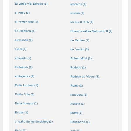
El Verde y El Dorado (1)
rescates (1)
el virrey (1)
reseña (1)
el Yemen feliz (1)
revista ILCEA (1)
El-Esbekieh (1)
Rhaouïs sultán Mahmoud II (1)
electuario (1)
río Cedrón (1)
eliael (1)
río Jordán (1)
emajada (1)
Robert Musil (1)
Embabeh (1)
Rodope (1)
embajadas (1)
Rodrigo de Vivero (3)
Emile Lubbert (1)
Roma (1)
Emilio Sola (4)
ronquera (2)
En la frontera (1)
Roseta (1)
Eneas (1)
roumi (1)
engaño de los derviches (1)
Roxelanne (1)
Enoc (2)
rumi (1)