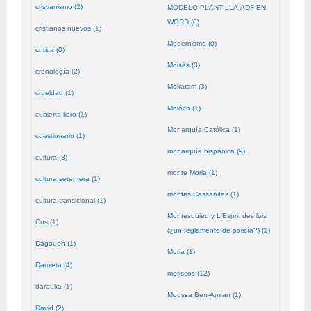
cristianismo (2)
MODELO PLANTILLA ADF EN
WORD (0)
cristianos nuevos (1)
Modernismo (0)
crítica (0)
Moisés (3)
cronología (2)
Mokatam (3)
crueldad (1)
Molóch (1)
cubierta libro (1)
Monarquía Católica (1)
cuestionario (1)
monarquía hispánica (9)
cultura (3)
monte Moria (1)
cultura setentera (1)
montes Cassanitas (1)
cultura transicional (1)
Montesquieu y L'Esprit des lois
Cus (1)
(¿un reglamento de policía?) (1)
Dagoueh (1)
Moria (1)
Damieta (4)
moriscos (12)
darbuka (1)
Moussa Ben-Amran (1)
David (2)