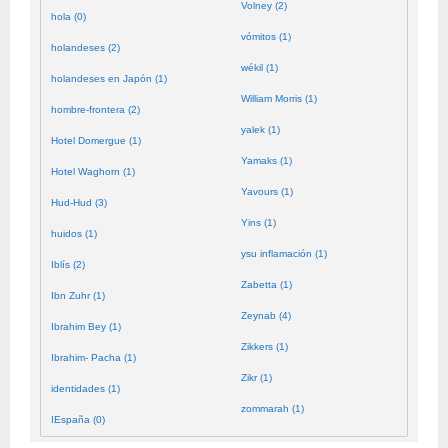
Volney (2)
hola (0)
vómitos (1)
holandeses (2)
wékil (1)
holandeses en Japón (1)
William Morris (1)
hombre-frontera (2)
yalek (1)
Hotel Domergue (1)
Yamaks (1)
Hotel Waghorn (1)
Yavours (1)
Hud-Hud (3)
Yins (1)
huidos (1)
ysu inflamación (1)
Iblís (2)
Zabetta (1)
Ibn Zuhr (1)
Zeynab (4)
Ibrahim Bey (1)
Zikkers (1)
Ibrahim- Pacha (1)
Zikr (1)
identidades (1)
zommarah (1)
IEspaña (0)