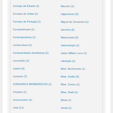
Consejo de Estado (1)
Micerino (1)
Consejo de Indias (1)
migraciones (5)
Consejo de Portugal (1)
Miguel de Cervantes (1)
Constantinopla (1)
minorías (2)
Contemporánea (1)
Misericordia (0)
contracultura (1)
misionología (1)
Contrariedades domésticas (1)
mister William Lane (1)
conversión (1)
mitología (1)
coptos (3)
Mme. Bonhomme (1)
corsarios (7)
Mme. Carlès (3)
CORSARIOS BERBERISCOS (1)
Mme. Cartou (1)
Corydon (1)
Mme. Staël (1)
couscoussou (1)
Moab (1)
crisis (11)
moals (1)