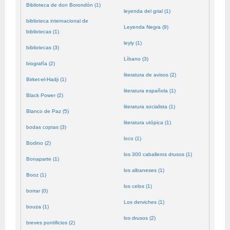
Biblioteca de don Borondón (1)
leyenda del grial (1)
biblioteca internacional de
Leyenda Negra (9)
bibliotecas (1)
leyly (1)
bibliotecas (3)
Líbano (3)
biografía (2)
literatura de avisos (2)
Birket-el-Hadji (1)
literatura española (1)
Black Power (2)
literatura socialista (1)
Blanco de Paz (5)
literatura utópica (1)
bodas coptas (3)
loco (1)
Bodino (2)
los 300 caballeros drusos (1)
Bonaparte (1)
los albaneses (1)
Booz (1)
los celos (1)
borrar (0)
Los derviches (1)
bouza (1)
los drusos (2)
breves pontificios (2)