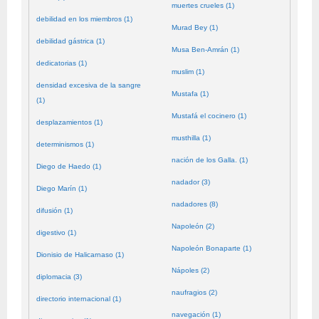
muertes crueles (1)
debilidad en los miembros (1)
Murad Bey (1)
debilidad gástrica (1)
Musa Ben-Amrán (1)
dedicatorias (1)
muslim (1)
densidad excesiva de la sangre
Mustafa (1)
(1)
Mustafá el cocinero (1)
desplazamientos (1)
musthilla (1)
determinismos (1)
nación de los Galla. (1)
Diego de Haedo (1)
nadador (3)
Diego Marín (1)
nadadores (8)
difusión (1)
Napoleón (2)
digestivo (1)
Napoleón Bonaparte (1)
Dionisio de Halicarnaso (1)
Nápoles (2)
diplomacia (3)
naufragios (2)
directorio internacional (1)
navegación (1)