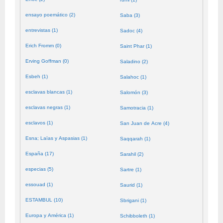
ensayo poemático (2)
Saba (3)
entrevistas (1)
Sadoc (4)
Erich Fromm (0)
Saint Phar (1)
Erving Goffman (0)
Saladino (2)
Esbeh (1)
Salahoc (1)
esclavas blancas (1)
Salomón (3)
esclavas negras (1)
Samotracia (1)
esclavos (1)
San Juan de Acre (4)
Esna; Laïas y Aspasias (1)
Saqqarah (1)
España (17)
Sarahil (2)
especias (5)
Sartre (1)
essouad (1)
Saurid (1)
ESTAMBUL (10)
Sbrigani (1)
Europa y América (1)
Schibboleth (1)