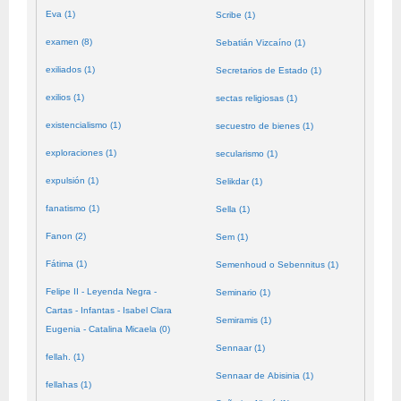
Eva (1)
Scribe (1)
examen (8)
Sebatián Vizcaíno (1)
exiliados (1)
Secretarios de Estado (1)
exilios (1)
sectas religiosas (1)
existencialismo (1)
secuestro de bienes (1)
exploraciones (1)
secularismo (1)
expulsión (1)
Selikdar (1)
fanatismo (1)
Sella (1)
Fanon (2)
Sem (1)
Fátima (1)
Semenhoud o Sebennitus (1)
Felipe II - Leyenda Negra -
Seminario (1)
Cartas - Infantas - Isabel Clara
Semiramis (1)
Eugenia - Catalina Micaela (0)
Sennaar (1)
fellah. (1)
Sennaar de Abisinia (1)
fellahas (1)