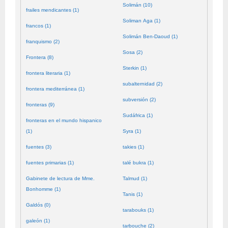
Solimán (10)
frailes mendicantes (1)
Soliman Aga (1)
francos (1)
Solimán Ben-Daoud (1)
franquismo (2)
Sosa (2)
Frontera (8)
Sterkin (1)
frontera literaria (1)
subalternidad (2)
frontera mediterránea (1)
subversión (2)
fronteras (9)
Sudáfrica (1)
fronteras en el mundo hispanico
(1)
Syra (1)
fuentes (3)
takies (1)
fuentes primarias (1)
talé bukra (1)
Gabinete de lectura de Mme.
Talmud (1)
Bonhomme (1)
Tanis (1)
Galdós (0)
tarabouks (1)
galeón (1)
tarbouche (2)