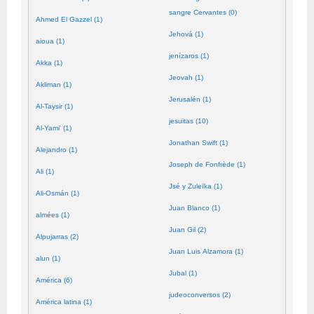
sangre Cervantes (0)
Ahmed El Gazzel (1)
Jehová (1)
aioua (1)
jenízaros (1)
Akka (1)
Jeovah (1)
Akliman (1)
Jerusalén (1)
Al-Taysir (1)
jesuitas (10)
Al-Yami' (1)
Jonathan Swift (1)
Alejandro (1)
Joseph de Fonfrède (1)
Ali (1)
Jsé y Zuleïka (1)
Ali-Osmán (1)
Juan Blanco (1)
almées (1)
Juan Gil (2)
Alpujarras (2)
Juan Luis Alzamora (1)
alun (1)
Jubal (1)
América (6)
judeoconversos (2)
América latina (1)