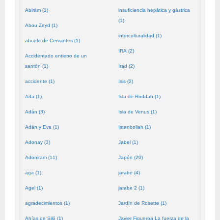
Abirám (1)
insuficiencia hepática y gástrica
(1)
Abou Zeyd (1)
interculturalidad (1)
abuelo de Cervantes (1)
IRA (2)
Accidentado entierro de un
santón (1)
Irad (2)
accidente (1)
Isis (2)
Ada (1)
Isla de Roddah (1)
Adán (3)
Isla de Venus (1)
Adán y Eva (1)
Istanbollah (1)
Adonay (3)
Jabel (1)
Adoniram (11)
Japón (20)
aga (1)
jarabe (4)
Agel (1)
jarabe 2 (1)
agradecimientos (1)
Jardín de Rosette (1)
Ahías de Siló (1)
Javier Figueroa La fuerza de la