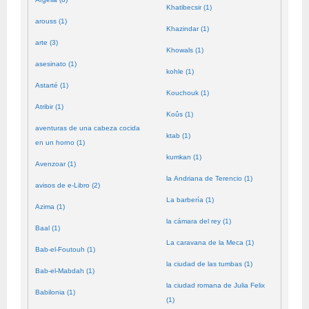
Khatibecsir (1)
arouss (1)
Khazindar (1)
arte (3)
Khowals (1)
asesinato (1)
kohle (1)
Astarté (1)
Kouchouk (1)
Atribir (1)
Koûs (1)
aventuras de una cabeza cocida
ktab (1)
en un horno (1)
kumkan (1)
Avenzoar (1)
la Andriana de Terencio (1)
avisos de e-Libro (2)
La barbería (1)
Azima (1)
la cámara del rey (1)
Baal (1)
La caravana de la Meca (1)
Bab-el-Foutouh (1)
la ciudad de las tumbas (1)
Bab-el-Mabdah (1)
la ciudad romana de Julia Felix
Babilonia (1)
(1)