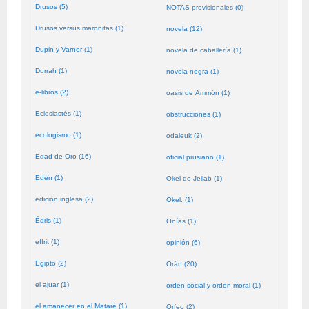
Drusos (5)
NOTAS provisionales (0)
Drusos versus maronitas (1)
novela (12)
Dupin y Varner (1)
novela de caballería (1)
Durrah (1)
novela negra (1)
e-libros (2)
oasis de Ammón (1)
Eclesiastés (1)
obstrucciones (1)
ecologismo (1)
odaleuk (2)
Edad de Oro (16)
oficial prusiano (1)
Edén (1)
Okel de Jellab (1)
edición inglesa (2)
Okel. (1)
Édris (1)
Onías (1)
effrit (1)
opinión (6)
Egipto (2)
Orán (20)
el ajuar (1)
orden social y orden moral (1)
el amanecer en el Mataré (1)
Orfeo (2)