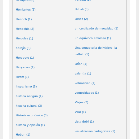
Uchalí (3)
Hémiarites (1)
Ulises (2)
Henoch (1)
un certificado de moralidad (1)
Henochia (2)
un equívoco amoroso (1)
Hércules (1)
Una coquetería del viajero: la
herejía (3)
caffiéh (1)
Herodoto (1)
Uríah (1)
Himyaríes (1)
valentía (1)
Hiram (3)
vehmaniah (1)
hispanismo (3)
ventosidades (1)
historia antigua (1)
Viajes (7)
historia cultural (3)
Vilar (1)
Historia económica (0)
vista débil (1)
historia y opinión (1)
visualización cartográfica (1)
Hoben (1)