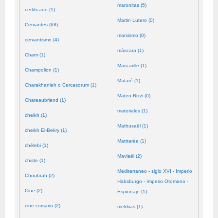
maronitas (5)
certificado (1)
Martin Lutero (0)
Cervantes (68)
marxismo (0)
cervantismo (4)
máscara (1)
Cham (1)
Mascarille (1)
Champolion (1)
Mataré (1)
Charakhanieh o Cercasorum (1)
Mateo Rizzi (0)
Chateaubriand (1)
materiales (1)
cheikh (1)
Mathusaël (1)
cheikh El-Bekry (1)
Matttarée (1)
chélebi (1)
Maviaël (2)
chiste (1)
Mediterraneo - siglo XVI - Imperio
Choubrah (2)
Habsburgo - Imperio Otomano -
Cine (2)
Espionaje (1)
cine corsario (2)
mekkias (1)