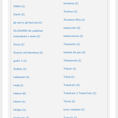
tormenta (1)
Giblim (1)
Touloun (1)
Gizeh (2)
Toussoun-Bey (1)
gli cani e gli francesi (1)
traducción (3)
GLOSARIO de palabras
traducciones (1)
extranjeras o raras (1)
Transición (1)
Gozzi (1)
tratado de paz (2)
Guerra civil irlandesa (2)
Trebisonda (1)
guión 1 (1)
Trípolo (1)
Gulliver (1)
Tubal (1)
habbarah (1)
Tubalcaín (3)
hadji (1)
Tubalcaín o Tubal-Caín (1)
Hakem (6)
Túnez (2)
Harem (1)
turco nadador (1)
Hedjaz (1)
Turquía (1)
Heliópolis (2)