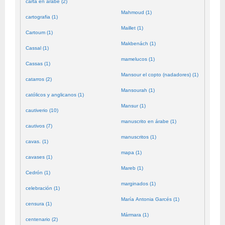
carta en árabe (2)
Mahmoud (1)
cartografia (1)
Maillet (1)
Cartoum (1)
Makbenách (1)
Cassal (1)
mamelucos (1)
Cassas (1)
Mansour el copto (nadadores) (1)
catarros (2)
Mansourah (1)
católicos y anglicanos (1)
Mansur (1)
cautiverio (10)
manuscrito en árabe (1)
cautivos (7)
manuscritos (1)
cavas. (1)
mapa (1)
cavases (1)
Mareb (1)
Cedrón (1)
marginados (1)
celebración (1)
María Antonia Garcés (1)
censura (1)
Mármara (1)
centenario (2)