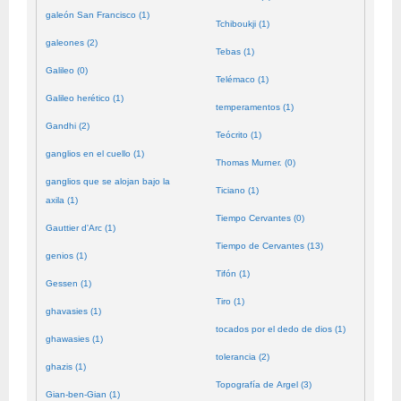
galeón San Francisco (1)
Tchiboukji (1)
galeones (2)
Tebas (1)
Galileo (0)
Telémaco (1)
Galileo herético (1)
temperamentos (1)
Gandhi (2)
Teócrito (1)
ganglios en el cuello (1)
Thomas Murner. (0)
ganglios que se alojan bajo la
Ticiano (1)
axila (1)
Tiempo Cervantes (0)
Gauttier d'Arc (1)
Tiempo de Cervantes (13)
genios (1)
Tifón (1)
Gessen (1)
Tiro (1)
ghavasies (1)
tocados por el dedo de dios (1)
ghawasies (1)
tolerancia (2)
ghazis (1)
Topografía de Argel (3)
Gian-ben-Gian (1)