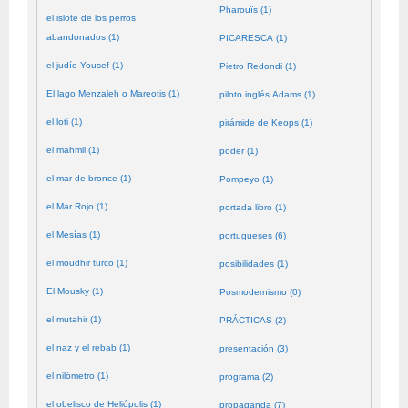
Pharouïs (1)
el islote de los perros
abandonados (1)
PICARESCA (1)
el judío Yousef (1)
Pietro Redondi (1)
El lago Menzaleh o Mareotis (1)
piloto inglés Adams (1)
el loti (1)
pirámide de Keops (1)
el mahmil (1)
poder (1)
el mar de bronce (1)
Pompeyo (1)
el Mar Rojo (1)
portada libro (1)
el Mesías (1)
portugueses (6)
el moudhir turco (1)
posibilidades (1)
El Mousky (1)
Posmodernismo (0)
el mutahir (1)
PRÁCTICAS (2)
el naz y el rebab (1)
presentación (3)
el nilómetro (1)
programa (2)
el obelisco de Heliópolis (1)
propaganda (7)