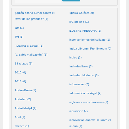
¿quién osaría luchar contra el
Iglesia Católica (0)
favor de los grandes? (1)
il Giorgione (1)
'arif (1)
iLUSTRE FREGONA (1)
'ifrit (1)
inconvenientes del celibato (1)
"¡Gallina al agua!" (1)
Index Librorum Prohibitorum (0)
"al sable y al bastón" (1)
indios (2)
13 relatos (2)
Individualismo (0)
2015 (0)
Individuo Moderno (0)
2016 (0)
información (7)
Abd-el-Kérim (1)
Información de Argel (7)
Abdallah (2)
ingleses versus franceses (1)
Abdul-Medjid (1)
inquisición (7)
Abel (1)
insalivación anormal durante el
abesch (1)
sueño (1)