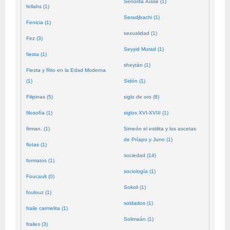
Señorita Aïssé (1)
fellahs (1)
Seradjbachi (1)
Fenicia (1)
sexualidad (1)
Fez (3)
Seyyid Murad (1)
fiesta (1)
sheytán (1)
Fiesta y Rito en la Edad Moderna
(1)
Sidón (1)
Filipinas (5)
siglo de oro (8)
filosofía (1)
siglos XVI-XVIII (1)
firman. (1)
Simeón el estilita y los ascetas
de Príapo y Juno (1)
flotas (1)
sociedad (14)
formatos (1)
sociología (1)
Foucault (0)
Sokoli (1)
foulouz (1)
soldados (1)
fraile carmelita (1)
Solimaán (1)
frailes (3)