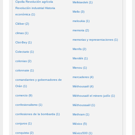
Cipolla Revolución agrícola
Melkisedek (1)
Revolución industrial Historia
Mello (3)
económica (1)
meloukia (1)
Cléber (2)
memoria (2)
climas (1)
memorias y representaciones (1)
Clot-Bey (1)
Menfis (2)
Colectario (1)
Menilék (1)
colonias (2)
Menou (1)
colonnate (1)
mercaderes (4)
comandantes y gobernadores de
Orán (1)
Méthousaël (4)
comercio (9)
Méthousaël el minero judío (1)
confesionalismo (1)
Méthoussaël (1)
confesiones de la bombarda (1)
Methram (1)
conjuros (1)
México (5)
conquista (2)
México500 (1)