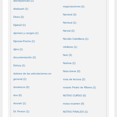
discrepancias (1)
negociaciones (1)
disdasah (1)
Nemrod (3)
Dives (2)
Nemrud (1)
Djabaïl (1)
Nerval (2)
djermes y canges (1)
Nicolás Cabrillana (1)
Djezzar-Pacha (1)
nihilismo (1)
djins (1)
Noé (3)
documentación (2)
Noéma (1)
Dohza (1)
Nota breve (0)
dolores de las articulaciones en
general (1)
nota de lectura (2)
dominicos (0)
notario Pedro de Ribera (1)
dos (0)
NOTAS CURSO (0)
dourah (1)
notas examen (0)
Dr. Perron (1)
NOTAS FINALES (1)