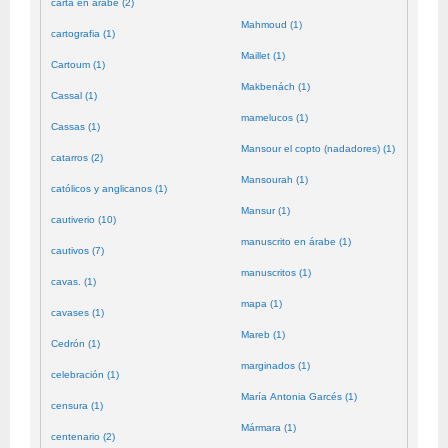
carta en árabe (2)
Mahmoud (1)
cartografia (1)
Maillet (1)
Cartoum (1)
Makbenách (1)
Cassal (1)
mamelucos (1)
Cassas (1)
Mansour el copto (nadadores) (1)
catarros (2)
Mansourah (1)
católicos y anglicanos (1)
Mansur (1)
cautiverio (10)
manuscrito en árabe (1)
cautivos (7)
manuscritos (1)
cavas. (1)
mapa (1)
cavases (1)
Mareb (1)
Cedrón (1)
marginados (1)
celebración (1)
María Antonia Garcés (1)
censura (1)
Mármara (1)
centenario (2)