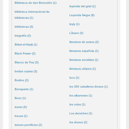
Biblioteca de don Borondón (1)
leyenda del grial (1)
biblioteca internacional de
Leyenda Negra (9)
bibliotecas (1)
leyly (1)
bibliotecas (3)
Líbano (3)
biografía (2)
literatura de avisos (2)
Birket-el-Hadji (1)
literatura española (1)
Black Power (2)
literatura socialista (1)
Blanco de Paz (5)
literatura utópica (1)
bodas coptas (3)
loco (1)
Bodino (2)
los 300 caballeros drusos (1)
Bonaparte (1)
los albaneses (1)
Booz (1)
los celos (1)
borrar (0)
Los derviches (1)
bouza (1)
los drusos (2)
breves pontificios (2)