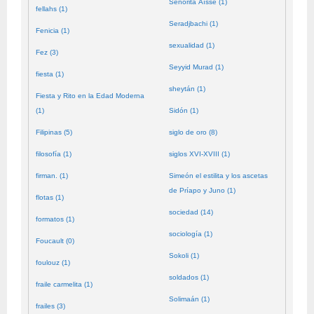
Señorita Aïssé (1)
fellahs (1)
Seradjbachi (1)
Fenicia (1)
sexualidad (1)
Fez (3)
Seyyid Murad (1)
fiesta (1)
sheytán (1)
Fiesta y Rito en la Edad Moderna
(1)
Sidón (1)
Filipinas (5)
siglo de oro (8)
filosofía (1)
siglos XVI-XVIII (1)
firman. (1)
Simeón el estilita y los ascetas
de Príapo y Juno (1)
flotas (1)
sociedad (14)
formatos (1)
sociología (1)
Foucault (0)
Sokoli (1)
foulouz (1)
soldados (1)
fraile carmelita (1)
Solimaán (1)
frailes (3)