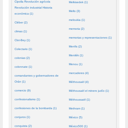
Cipolla Revolución agrícola
Melkisedek (1)
Revolución industrial Historia
Mello (3)
económica (1)
meloukia (1)
Cléber (2)
memoria (2)
climas (1)
memorias y representaciones (1)
Clot-Bey (1)
Menfis (2)
Colectario (1)
Menilék (1)
colonias (2)
Menou (1)
colonnate (1)
mercaderes (4)
comandantes y gobernadores de
Orán (1)
Méthousaël (4)
comercio (9)
Méthousaël el minero judío (1)
confesionalismo (1)
Méthoussaël (1)
confesiones de la bombarda (1)
Methram (1)
conjuros (1)
México (5)
conquista (2)
México500 (1)