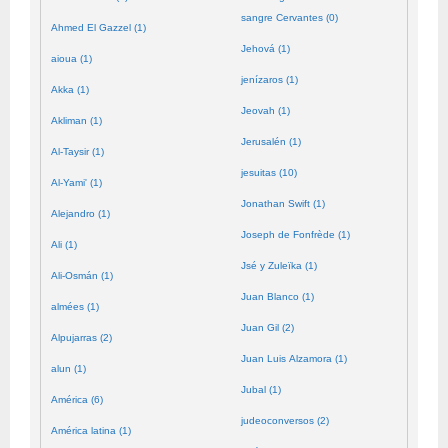
sangre Cervantes (0)
Ahmed El Gazzel (1)
Jehová (1)
aioua (1)
jenízaros (1)
Akka (1)
Jeovah (1)
Akliman (1)
Jerusalén (1)
Al-Taysir (1)
jesuitas (10)
Al-Yami' (1)
Jonathan Swift (1)
Alejandro (1)
Joseph de Fonfrède (1)
Ali (1)
Jsé y Zuleïka (1)
Ali-Osmán (1)
Juan Blanco (1)
almées (1)
Juan Gil (2)
Alpujarras (2)
Juan Luis Alzamora (1)
alun (1)
Jubal (1)
América (6)
judeoconversos (2)
América latina (1)