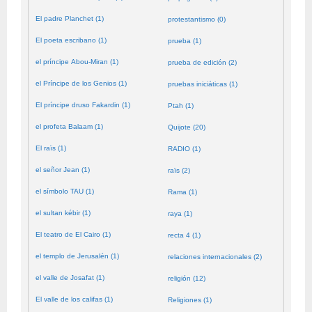
El padre Planchet (1)
protestantismo (0)
El poeta escribano (1)
prueba (1)
el príncipe Abou-Miran (1)
prueba de edición (2)
el Príncipe de los Genios (1)
pruebas iniciáticas (1)
El príncipe druso Fakardin (1)
Ptah (1)
el profeta Balaam (1)
Quijote (20)
El raïs (1)
RADIO (1)
el señor Jean (1)
raïs (2)
el símbolo TAU (1)
Rama (1)
el sultan kébir (1)
raya (1)
El teatro de El Cairo (1)
recta 4 (1)
el templo de Jerusalén (1)
relaciones internacionales (2)
el valle de Josafat (1)
religión (12)
El valle de los califas (1)
Religiones (1)