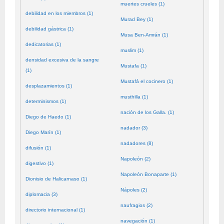
muertes crueles (1)
debilidad en los miembros (1)
Murad Bey (1)
debilidad gástrica (1)
Musa Ben-Amrán (1)
dedicatorias (1)
muslim (1)
densidad excesiva de la sangre
Mustafa (1)
(1)
Mustafá el cocinero (1)
desplazamientos (1)
musthilla (1)
determinismos (1)
nación de los Galla. (1)
Diego de Haedo (1)
nadador (3)
Diego Marín (1)
nadadores (8)
difusión (1)
Napoleón (2)
digestivo (1)
Napoleón Bonaparte (1)
Dionisio de Halicarnaso (1)
Nápoles (2)
diplomacia (3)
naufragios (2)
directorio internacional (1)
navegación (1)