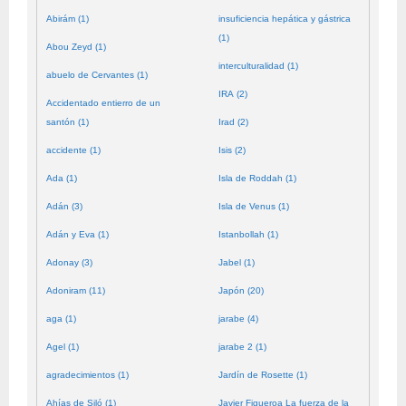
Abirám (1)
insuficiencia hepática y gástrica
(1)
Abou Zeyd (1)
interculturalidad (1)
abuelo de Cervantes (1)
IRA (2)
Accidentado entierro de un
santón (1)
Irad (2)
accidente (1)
Isis (2)
Ada (1)
Isla de Roddah (1)
Adán (3)
Isla de Venus (1)
Adán y Eva (1)
Istanbollah (1)
Adonay (3)
Jabel (1)
Adoniram (11)
Japón (20)
aga (1)
jarabe (4)
Agel (1)
jarabe 2 (1)
agradecimientos (1)
Jardín de Rosette (1)
Ahías de Siló (1)
Javier Figueroa La fuerza de la