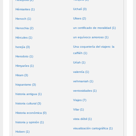
Uchalí (3)
Hémiarites (1)
Ulises (2)
Henoch (1)
un certificado de moralidad (1)
Henochia (2)
un equívoco amoroso (1)
Hércules (1)
Una coquetería del viajero: la
herejía (3)
caffiéh (1)
Herodoto (1)
Uríah (1)
Himyaríes (1)
valentía (1)
Hiram (3)
vehmaniah (1)
hispanismo (3)
ventosidades (1)
historia antigua (1)
Viajes (7)
historia cultural (3)
Vilar (1)
Historia económica (0)
vista débil (1)
historia y opinión (1)
visualización cartográfica (1)
Hoben (1)