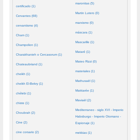
maronitas (5)
certificado (1)
Martin Lutero (0)
Cervantes (68)
marxismo (0)
cervantismo (4)
máscara (1)
Cham (1)
Mascarille (1)
Champolion (1)
Mataré (1)
Charakhanieh o Cercasorum (1)
Mateo Rizzi (0)
Chateaubriand (1)
materiales (1)
cheikh (1)
Mathusaël (1)
cheikh El-Bekry (1)
Matttarée (1)
chélebi (1)
Maviaël (2)
chiste (1)
Mediterraneo - siglo XVI - Imperio
Choubrah (2)
Habsburgo - Imperio Otomano -
Cine (2)
Espionaje (1)
cine corsario (2)
mekkias (1)