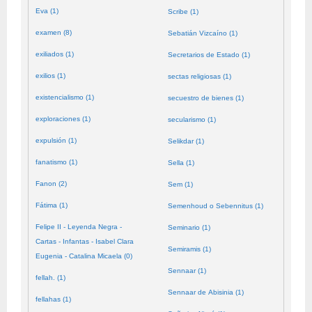
Eva (1)
Scribe (1)
examen (8)
Sebatián Vizcaíno (1)
exiliados (1)
Secretarios de Estado (1)
exilios (1)
sectas religiosas (1)
existencialismo (1)
secuestro de bienes (1)
exploraciones (1)
secularismo (1)
expulsión (1)
Selikdar (1)
fanatismo (1)
Sella (1)
Fanon (2)
Sem (1)
Fátima (1)
Semenhoud o Sebennitus (1)
Felipe II - Leyenda Negra -
Seminario (1)
Cartas - Infantas - Isabel Clara
Semiramis (1)
Eugenia - Catalina Micaela (0)
Sennaar (1)
fellah. (1)
Sennaar de Abisinia (1)
fellahas (1)