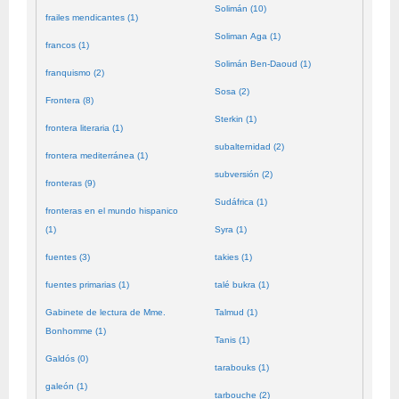
Solimán (10)
frailes mendicantes (1)
Soliman Aga (1)
francos (1)
Solimán Ben-Daoud (1)
franquismo (2)
Sosa (2)
Frontera (8)
Sterkin (1)
frontera literaria (1)
subalternidad (2)
frontera mediterránea (1)
subversión (2)
fronteras (9)
Sudáfrica (1)
fronteras en el mundo hispanico
(1)
Syra (1)
fuentes (3)
takies (1)
fuentes primarias (1)
talé bukra (1)
Gabinete de lectura de Mme.
Talmud (1)
Bonhomme (1)
Tanis (1)
Galdós (0)
tarabouks (1)
galeón (1)
tarbouche (2)