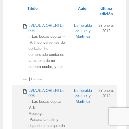
Tienes
Título
Autor
Última
adjunto
edición
«VIAJE A ORIENTE»
Esmeralda
27 enero,
005
de Luis y
2012
I. Las bodas coptas –
Martínez
IV. Inconvenientes del
celibato He
comenzado contando
la historia de mi
primera noche, y se
[…]
|
Leer
Historial
«VIAJE A ORIENTE»
Esmeralda
27 enero,
006
de Luis y
2012
I. Las bodas coptas –
Martínez
V. El
Mousky…
Pasada la calle y
dejando a la izquierda