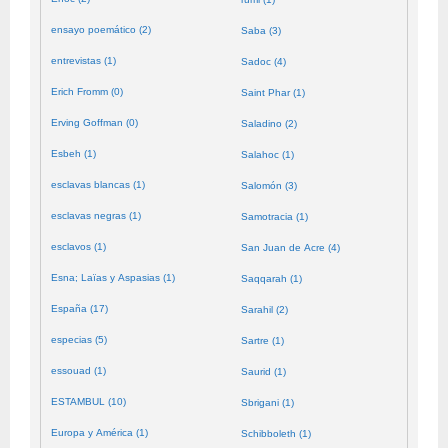
ensayo poemático (2)
Saba (3)
entrevistas (1)
Sadoc (4)
Erich Fromm (0)
Saint Phar (1)
Erving Goffman (0)
Saladino (2)
Esbeh (1)
Salahoc (1)
esclavas blancas (1)
Salomón (3)
esclavas negras (1)
Samotracia (1)
esclavos (1)
San Juan de Acre (4)
Esna; Laïas y Aspasias (1)
Saqqarah (1)
España (17)
Sarahil (2)
especias (5)
Sartre (1)
essouad (1)
Saurid (1)
ESTAMBUL (10)
Sbrigani (1)
Europa y América (1)
Schibboleth (1)