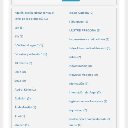
¿quién osaría luchar contra el
Iglesia Católica (0)
favor de los grandes? (1)
il Giorgione (1)
'arif (1)
iLUSTRE FREGONA (1)
'ifrit (1)
inconvenientes del celibato (1)
"¡Gallina al agua!" (1)
Index Librorum Prohibitorum (0)
"al sable y al bastón" (1)
indios (2)
13 relatos (2)
Individualismo (0)
2015 (0)
Individuo Moderno (0)
2016 (0)
información (7)
Abd-el-Kérim (1)
Información de Argel (7)
Abdallah (2)
ingleses versus franceses (1)
Abdul-Medjid (1)
inquisición (7)
Abel (1)
insalivación anormal durante el
abesch (1)
sueño (1)