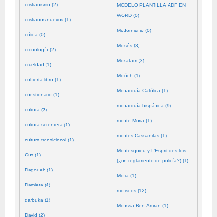
cristianismo (2)
MODELO PLANTILLA ADF EN
WORD (0)
cristianos nuevos (1)
Modernismo (0)
crítica (0)
Moisés (3)
cronología (2)
Mokatam (3)
crueldad (1)
Molóch (1)
cubierta libro (1)
Monarquía Católica (1)
cuestionario (1)
monarquía hispánica (9)
cultura (3)
monte Moria (1)
cultura setentera (1)
montes Cassanitas (1)
cultura transicional (1)
Montesquieu y L'Esprit des lois
Cus (1)
(¿un reglamento de policía?) (1)
Dagoueh (1)
Moria (1)
Damieta (4)
moriscos (12)
darbuka (1)
Moussa Ben-Amran (1)
David (2)