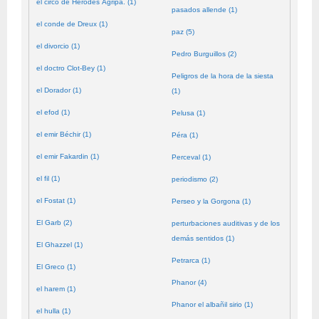
el circo de Herodes Agripa. (1)
pasados allende (1)
el conde de Dreux (1)
paz (5)
el divorcio (1)
Pedro Burguillos (2)
el doctro Clot-Bey (1)
Peligros de la hora de la siesta
el Dorador (1)
(1)
el efod (1)
Pelusa (1)
el emir Béchir (1)
Péra (1)
el emir Fakardin (1)
Perceval (1)
el fil (1)
periodismo (2)
el Fostat (1)
Perseo y la Gorgona (1)
El Garb (2)
perturbaciones auditivas y de los
demás sentidos (1)
El Ghazzel (1)
Petrarca (1)
El Greco (1)
Phanor (4)
el harem (1)
Phanor el albañil sirio (1)
el hulla (1)