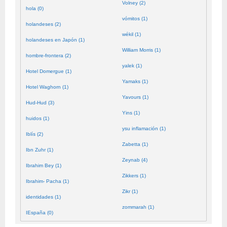
Volney (2)
hola (0)
vómitos (1)
holandeses (2)
wékil (1)
holandeses en Japón (1)
William Morris (1)
hombre-frontera (2)
yalek (1)
Hotel Domergue (1)
Yamaks (1)
Hotel Waghorn (1)
Yavours (1)
Hud-Hud (3)
Yins (1)
huidos (1)
ysu inflamación (1)
Iblís (2)
Zabetta (1)
Ibn Zuhr (1)
Zeynab (4)
Ibrahim Bey (1)
Zikkers (1)
Ibrahim- Pacha (1)
Zikr (1)
identidades (1)
zommarah (1)
IEspaña (0)