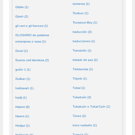
tormenta (1)
Giblim (1)
Touloun (1)
Gizeh (2)
Toussoun-Bey (1)
gli cani e gli francesi (1)
traducción (3)
GLOSARIO de palabras
traducciones (1)
extranjeras o raras (1)
Transición (1)
Gozzi (1)
tratado de paz (2)
Guerra civil irlandesa (2)
Trebisonda (1)
guión 1 (1)
Trípolo (1)
Gulliver (1)
Tubal (1)
habbarah (1)
Tubalcaín (3)
hadji (1)
Tubalcaín o Tubal-Caín (1)
Hakem (6)
Túnez (2)
Harem (1)
turco nadador (1)
Hedjaz (1)
Turquía (1)
Heliópolis (2)