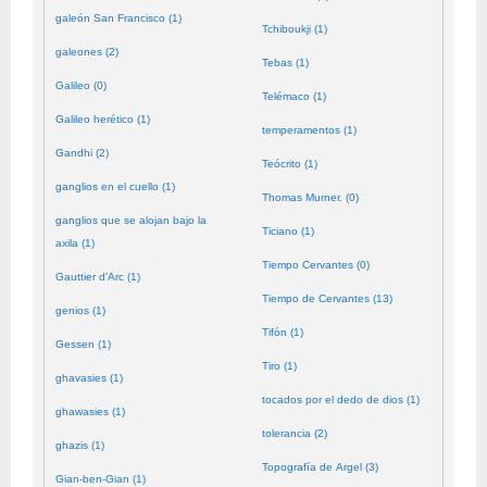
galeón San Francisco (1)
Tchiboukji (1)
galeones (2)
Tebas (1)
Galileo (0)
Telémaco (1)
Galileo herético (1)
temperamentos (1)
Gandhi (2)
Teócrito (1)
ganglios en el cuello (1)
Thomas Murner. (0)
ganglios que se alojan bajo la
Ticiano (1)
axila (1)
Tiempo Cervantes (0)
Gauttier d'Arc (1)
Tiempo de Cervantes (13)
genios (1)
Tifón (1)
Gessen (1)
Tiro (1)
ghavasies (1)
tocados por el dedo de dios (1)
ghawasies (1)
tolerancia (2)
ghazis (1)
Topografía de Argel (3)
Gian-ben-Gian (1)