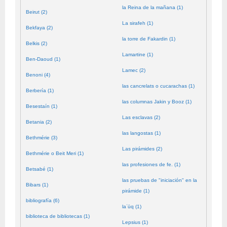
la Reina de la mañana (1)
Beirut (2)
La sirafeh (1)
Bekfaya (2)
la torre de Fakardin (1)
Belkis (2)
Lamartine (1)
Ben-Daoud (1)
Lamec (2)
Benoni (4)
las cancrelats o cucarachas (1)
Berbería (1)
las columnas Jakin y Booz (1)
Besestaín (1)
Las esclavas (2)
Betania (2)
las langostas (1)
Bethmérie (3)
Las pirámides (2)
Bethmérie o Beit Meri (1)
las profesiones de fe. (1)
Betsabé (1)
las pruebas de "iniciación" en la
Bibars (1)
pirámide (1)
bibliografía (6)
laʿūq (1)
biblioteca de bibliotecas (1)
Lepsius (1)