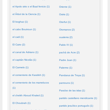
el Apolo sirio o el Baal fenicio (1)
Oriente (1)
el Árbol de la Ciencia (1)
Osiris (1)
El boghaz (1)
Oterfut (1)
el cabo Boutroun (1)
Otomanos (2)
el cadi (1)
oualems (2)
El Cairo (2)
Pablo IV (1)
el canal de Adriano (1)
pachá de Acre (2)
el capitán Nicolás (1)
Padre Juan (1)
El Carmelo (1)
Palermo (1)
el cementerio de Karafeh (1)
Pandarus de Troya (1)
el cementerio de los mamelucos
pantouns (1)
(1)
Paraíso de las islas (1)
el cheikh Aboud Khaled (1)
partido castellano mendicante (1)
El Choubrah (1)
partido jesuítico portugués (1)