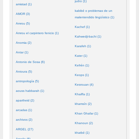
judío (1)
amistad (1)
kabibé o problemas de un
AMOR (3)
malentendido lingüístico (1)
Amrou (5)
Kachef (1)
Amrou el carpintero fenicio (1)
Kahwedji-bachi (1)
Anomia (2)
Karafeh (1)
Antar (1)
Kater (1)
Antonio de Sosa (6)
Kefrén (1)
Antoura (5)
Keops (1)
antropología (5)
Kesrouan (4)
aouss habbarah (1)
Khaiffa (1)
apartheid (2)
khamsín (2)
arcadas (1)
Khan Ghafar (1)
archivos (2)
Khanoun (2)
ARGEL (27)
khatbé (1)
Argelia (8)