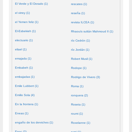
El Verde y El Dorado (1)
rescates (1)
el virrey (1)
reseña (1)
el Yemen feliz (1)
revista ILCEA (1)
El-Esbekieh (1)
Rhaouïs sultán Mahmoud II (1)
electuario (1)
río Cedrón (1)
eliael (1)
río Jordán (1)
emajada (1)
Robert Musil (1)
Embabeh (1)
Rodope (1)
embajadas (1)
Rodrigo de Vivero (3)
Emile Lubbert (1)
Roma (1)
Emilio Sola (4)
ronquera (2)
En la frontera (1)
Roseta (1)
Eneas (1)
roumi (1)
engaño de los derviches (1)
Roxelanne (1)
Enoc (2)
rumi (1)