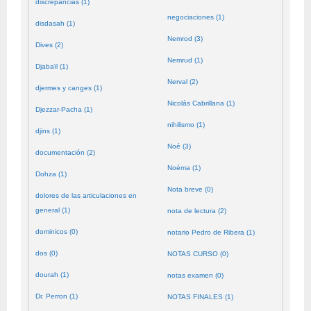
discrepancias (1)
negociaciones (1)
disdasah (1)
Nemrod (3)
Dives (2)
Nemrud (1)
Djabaïl (1)
Nerval (2)
djermes y canges (1)
Nicolás Cabrillana (1)
Djezzar-Pacha (1)
nihilismo (1)
djins (1)
Noé (3)
documentación (2)
Noéma (1)
Dohza (1)
Nota breve (0)
dolores de las articulaciones en
general (1)
nota de lectura (2)
dominicos (0)
notario Pedro de Ribera (1)
dos (0)
NOTAS CURSO (0)
dourah (1)
notas examen (0)
Dr. Perron (1)
NOTAS FINALES (1)