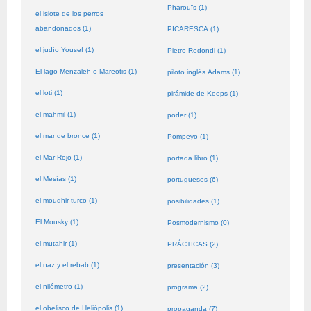
Pharouïs (1)
el islote de los perros
abandonados (1)
PICARESCA (1)
el judío Yousef (1)
Pietro Redondi (1)
El lago Menzaleh o Mareotis (1)
piloto inglés Adams (1)
el loti (1)
pirámide de Keops (1)
el mahmil (1)
poder (1)
el mar de bronce (1)
Pompeyo (1)
el Mar Rojo (1)
portada libro (1)
el Mesías (1)
portugueses (6)
el moudhir turco (1)
posibilidades (1)
El Mousky (1)
Posmodernismo (0)
el mutahir (1)
PRÁCTICAS (2)
el naz y el rebab (1)
presentación (3)
el nilómetro (1)
programa (2)
el obelisco de Heliópolis (1)
propaganda (7)