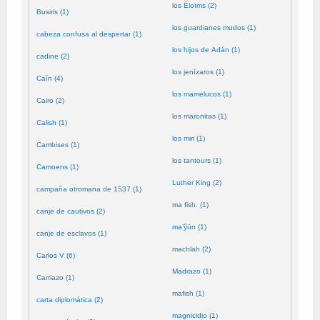
los Éloïms (2)
Busiris (1)
los guardianes mudos (1)
cabeza confusa al despertar (1)
los hijos de Adán (1)
cadine (2)
los jenízaros (1)
Caín (4)
los mamelucos (1)
Cairo (2)
los maronitas (1)
Calish (1)
los miri (1)
Cambises (1)
los tantours (1)
Camoens (1)
Luther King (2)
campaña otromana de 1537 (1)
ma fish. (1)
canje de cautivos (2)
ma’ŷūn (1)
canje de esclavos (1)
machlah (2)
Carlos V (6)
Madrazo (1)
Carriazo (1)
mafish (1)
carta diplomática (2)
magnicidio (1)