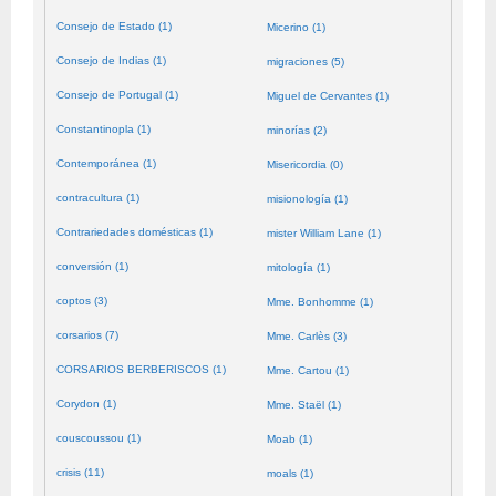
Consejo de Estado (1)
Micerino (1)
Consejo de Indias (1)
migraciones (5)
Consejo de Portugal (1)
Miguel de Cervantes (1)
Constantinopla (1)
minorías (2)
Contemporánea (1)
Misericordia (0)
contracultura (1)
misionología (1)
Contrariedades domésticas (1)
mister William Lane (1)
conversión (1)
mitología (1)
coptos (3)
Mme. Bonhomme (1)
corsarios (7)
Mme. Carlès (3)
CORSARIOS BERBERISCOS (1)
Mme. Cartou (1)
Corydon (1)
Mme. Staël (1)
couscoussou (1)
Moab (1)
crisis (11)
moals (1)