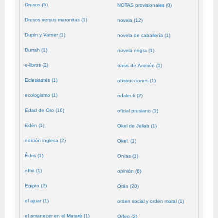
Drusos (5)
NOTAS provisionales (0)
Drusos versus maronitas (1)
novela (12)
Dupin y Varner (1)
novela de caballería (1)
Durrah (1)
novela negra (1)
e-libros (2)
oasis de Ammón (1)
Eclesiastés (1)
obstrucciones (1)
ecologismo (1)
odaleuk (2)
Edad de Oro (16)
oficial prusiano (1)
Edén (1)
Okel de Jellab (1)
edición inglesa (2)
Okel. (1)
Édris (1)
Onías (1)
effrit (1)
opinión (6)
Egipto (2)
Orán (20)
el ajuar (1)
orden social y orden moral (1)
el amanecer en el Mataré (1)
Orfeo (2)