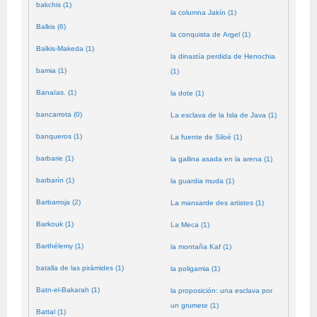
bakchis (1)
la columna Jakín (1)
Balkis (6)
la conquista de Argel (1)
Balkis-Makeda (1)
la dinastía perdida de Henochia
bamia (1)
(1)
Banaïas. (1)
la dote (1)
bancarrota (0)
La esclava de la Isla de Java (1)
banqueros (1)
La fuente de Siloé (1)
barbarie (1)
la gallina asada en la arena (1)
barbarín (1)
la guardia muda (1)
Barbarroja (2)
La mansarde des artistes (1)
Barkouk (1)
La Meca (1)
Barthélemy (1)
la montaña Kaf (1)
batalla de las pirámides (1)
la poligamia (1)
Batn-el-Bakarah (1)
la proposición: una esclava por
un grumete (1)
Battal (1)