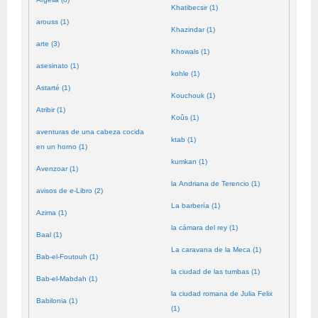
Khatibecsir (1)
arouss (1)
Khazindar (1)
arte (3)
Khowals (1)
asesinato (1)
kohle (1)
Astarté (1)
Kouchouk (1)
Atribir (1)
Koûs (1)
aventuras de una cabeza cocida
ktab (1)
en un horno (1)
kumkan (1)
Avenzoar (1)
la Andriana de Terencio (1)
avisos de e-Libro (2)
La barbería (1)
Azima (1)
la cámara del rey (1)
Baal (1)
La caravana de la Meca (1)
Bab-el-Foutouh (1)
la ciudad de las tumbas (1)
Bab-el-Mabdah (1)
la ciudad romana de Julia Felix
Babilonia (1)
(1)