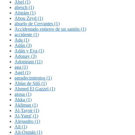
Abel (1)
abesch (1)
Abirám (1)
Abou Zeyd (1)
abuelo de Cervantes (1)
Accidentado entierro de un santón (1)
accidente (1)
Ada (1)
Adán (3)
Adán y Eva (1)
Adonay (3)
Adoniram (11)
aga (1)
Agel (1)
agradecimientos (1)
Ahías de Siló (1)
Ahmed El Gazzel (1)
aioua (1)
Akka (1)
Akliman (1)
Al-Taysir (1)
Al-Yami' (1)
Alejandro (1)
Ali (1)
Ali-Osmán (1)