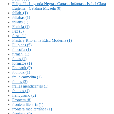
Felipe II - Leyenda Negra - Cartas - Infantas - Isabel Clara
Eugenia - Catalina Micaela (0)
fellah. (1)
fellahas (1)
fellahs (1)
Fenicia (1)
Fez (3)
fiesta (1)
Fiesta y Rito en la Edad Moderna (1)
Filipinas (5)
filosofía (1)
firman. (1)
flotas (1)
formatos (1)
Foucault (0)
foulouz (1)
fraile carmelita (1)
frailes (3)
frailes mendicantes (1)
francos (1)
franquismo (2)
Frontera (8)
frontera literaria (1)
frontera mediterránea (1)
fronteras (9)