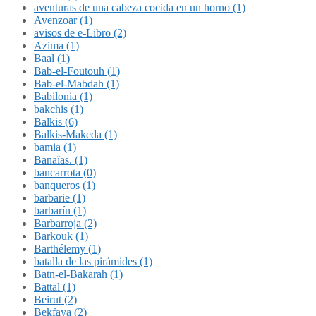
aventuras de una cabeza cocida en un horno (1)
Avenzoar (1)
avisos de e-Libro (2)
Azima (1)
Baal (1)
Bab-el-Foutouh (1)
Bab-el-Mabdah (1)
Babilonia (1)
bakchis (1)
Balkis (6)
Balkis-Makeda (1)
bamia (1)
Banaïas. (1)
bancarrota (0)
banqueros (1)
barbarie (1)
barbarín (1)
Barbarroja (2)
Barkouk (1)
Barthélemy (1)
batalla de las pirámides (1)
Batn-el-Bakarah (1)
Battal (1)
Beirut (2)
Bekfaya (2)