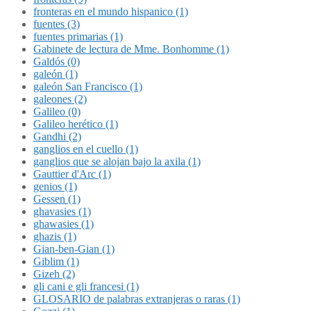
fronteras en el mundo hispanico (1)
fuentes (3)
fuentes primarias (1)
Gabinete de lectura de Mme. Bonhomme (1)
Galdós (0)
galeón (1)
galeón San Francisco (1)
galeones (2)
Galileo (0)
Galileo herético (1)
Gandhi (2)
ganglios en el cuello (1)
ganglios que se alojan bajo la axila (1)
Gauttier d'Arc (1)
genios (1)
Gessen (1)
ghavasies (1)
ghawasies (1)
ghazis (1)
Gian-ben-Gian (1)
Giblim (1)
Gizeh (2)
gli cani e gli francesi (1)
GLOSARIO de palabras extranjeras o raras (1)