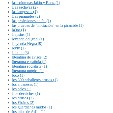
las columnas Jakin y Booz (1)
Las esclavas (2)
las langostas (1)
Las pirámides (2)
las profesiones de fe. (1)
las pruebas de "iniciación" en la pirámide (1)
laʿūq (1)
Lepsius (1)
leyenda del grial (1)
Leyenda Negra (9)
leyly (1)
Líbano (3)
literatura de avisos (2)
literatura española (1)
literatura socialista (1)
literatura utópica (1)
loco (1)
los 300 caballeros drusos (1)
los albaneses (1)
los celos (1)
Los derviches (1)
los drusos (2)
los Éloïms (2)
los guardianes mudos (1)
los hijos de Adán (1)