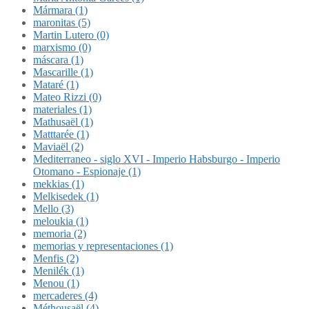
Mármara (1)
maronitas (5)
Martin Lutero (0)
marxismo (0)
máscara (1)
Mascarille (1)
Mataré (1)
Mateo Rizzi (0)
materiales (1)
Mathusaël (1)
Matttarée (1)
Maviaël (2)
Mediterraneo - siglo XVI - Imperio Habsburgo - Imperio
Otomano - Espionaje (1)
mekkias (1)
Melkisedek (1)
Mello (3)
meloukia (1)
memoria (2)
memorias y representaciones (1)
Menfis (2)
Menilék (1)
Menou (1)
mercaderes (4)
Méthousaël (4)