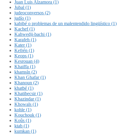
Juan Luis Alzamora (1)
Jubal (1)
judeoconversos (2)
judío (1)
kabibé o problemas de un malentendido lingüístico (1)
Kachef (1)
Kahwedji-bachi (1)
Karafeh (1)
Kater (1)
Kefrén (1)
Keops (1)
Kesrouan (4)
Khaiffa (1)
khamsín (2)
Khan Ghafar (1)
Khanoun (2)
khatbé (1)
Khatibecsir (1)
Khazindar (1)
Khowals (1)
kohle (1)
Kouchouk (1)
Koûs (1)
ktab (1)
kumkan (1)