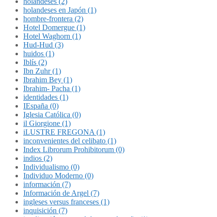
holandeses (2)
holandeses en Japón (1)
hombre-frontera (2)
Hotel Domergue (1)
Hotel Waghorn (1)
Hud-Hud (3)
huidos (1)
Iblís (2)
Ibn Zuhr (1)
Ibrahim Bey (1)
Ibrahim- Pacha (1)
identidades (1)
IEspaña (0)
Iglesia Católica (0)
il Giorgione (1)
iLUSTRE FREGONA (1)
inconvenientes del celibato (1)
Index Librorum Prohibitorum (0)
indios (2)
Individualismo (0)
Individuo Moderno (0)
información (7)
Información de Argel (7)
ingleses versus franceses (1)
inquisición (7)