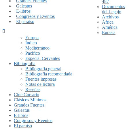
Grandes Fuentes
487
Galeatus
Documentos
E-libros
del Legajo
Congresos y Eventos
Archivos
El paraíso
África
América
Eurasia
Europa
Índico
Mediterráneo
Pacífico
Especial Cervantes
Bibliografia
Bibliografia general
Bibliografía recomendada
Fuentes impresas
Notas de lectura
Reseñas
Cine Corsario
Clásicos Mínimos
Grandes Fuentes
Galeatus
E-libros
Congresos y Eventos
El paraíso