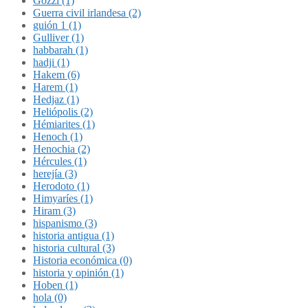
Gozzi (1)
Guerra civil irlandesa (2)
guión 1 (1)
Gulliver (1)
habbarah (1)
hadji (1)
Hakem (6)
Harem (1)
Hedjaz (1)
Heliópolis (2)
Hémiarites (1)
Henoch (1)
Henochia (2)
Hércules (1)
herejía (3)
Herodoto (1)
Himyaríes (1)
Hiram (3)
hispanismo (3)
historia antigua (1)
historia cultural (3)
Historia económica (0)
historia y opinión (1)
Hoben (1)
hola (0)