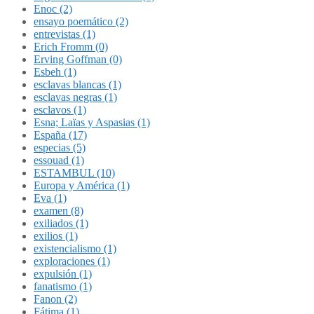
Enoc (2)
ensayo poemático (2)
entrevistas (1)
Erich Fromm (0)
Erving Goffman (0)
Esbeh (1)
esclavas blancas (1)
esclavas negras (1)
esclavos (1)
Esna; Laïas y Aspasias (1)
España (17)
especias (5)
essouad (1)
ESTAMBUL (10)
Europa y América (1)
Eva (1)
examen (8)
exiliados (1)
exilios (1)
existencialismo (1)
exploraciones (1)
expulsión (1)
fanatismo (1)
Fanon (2)
Fátima (1)