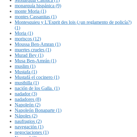
Monarquía Católica (1)
monarquía hispánica (9)
monte Moria (1)
montes Cassanitas (1)
Montesquieu y L'Esprit des lois (¿un reglamento de policía?)
(1)
Moria (1)
moriscos (12)
Moussa Ben-Amran (1)
muertes crueles (1)
Murad Bey (1)
Musa Ben-Amrán (1)
muslim (1)
Mustafa (1)
Mustafá el cocinero (1)
musthilla (1)
nación de los Galla. (1)
nadador (3)
nadadores (8)
Napoleón (2)
Napoleón Bonaparte (1)
Nápoles (2)
naufragios (2)
navegación (1)
negociaciones (1)