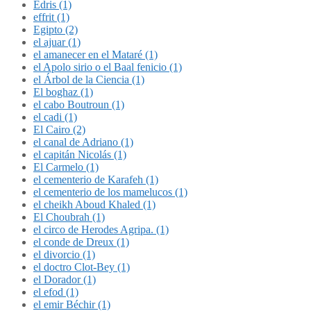
Édris (1)
effrit (1)
Egipto (2)
el ajuar (1)
el amanecer en el Mataré (1)
el Apolo sirio o el Baal fenicio (1)
el Árbol de la Ciencia (1)
El boghaz (1)
el cabo Boutroun (1)
el cadi (1)
El Cairo (2)
el canal de Adriano (1)
el capitán Nicolás (1)
El Carmelo (1)
el cementerio de Karafeh (1)
el cementerio de los mamelucos (1)
el cheikh Aboud Khaled (1)
El Choubrah (1)
el circo de Herodes Agripa. (1)
el conde de Dreux (1)
el divorcio (1)
el doctro Clot-Bey (1)
el Dorador (1)
el efod (1)
el emir Béchir (1)