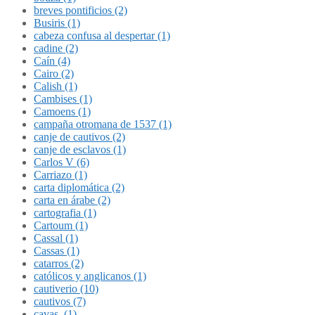
breves pontificios (2)
Busiris (1)
cabeza confusa al despertar (1)
cadine (2)
Caín (4)
Cairo (2)
Calish (1)
Cambises (1)
Camoens (1)
campaña otromana de 1537 (1)
canje de cautivos (2)
canje de esclavos (1)
Carlos V (6)
Carriazo (1)
carta diplomática (2)
carta en árabe (2)
cartografia (1)
Cartoum (1)
Cassal (1)
Cassas (1)
catarros (2)
católicos y anglicanos (1)
cautiverio (10)
cautivos (7)
cavas. (1)