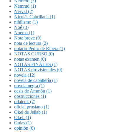
Nemrod (3)
Nemrud (1)
Nerval (2)
Nicolás Cabrillana (1)
nihilismo (1)
Noé (3)
Noéma (1)
Nota breve (0)
nota de lectura (2)
notario Pedro de Ribera (1)
NOTAS CURSO (0)
notas examen (0)
NOTAS FINALES (1)
NOTAS provisionales (0)
novela (12)
novela de caballería (1)
novela negra (1)
oasis de Ammón (1)
obstrucciones (1)
odaleuk (2)
oficial prusiano (1)
Okel de Jellab (1)
Okel. (1)
Onías (1)
opinión (6)