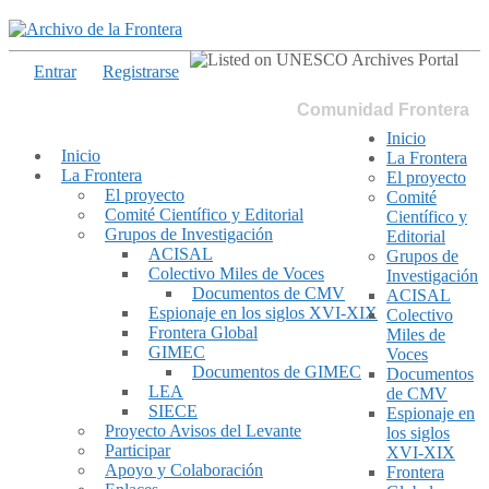
Entrar
Registrarse
Comunidad Frontera
Inicio
Inicio
La Frontera
La Frontera
El proyecto
El proyecto
Comité
Comité Científico y Editorial
Científico y
Grupos de Investigación
Editorial
ACISAL
Grupos de
Colectivo Miles de Voces
Investigación
Documentos de CMV
ACISAL
Espionaje en los siglos XVI-XIX
Colectivo
Frontera Global
Miles de
GIMEC
Voces
Documentos de GIMEC
Documentos
LEA
de CMV
SIECE
Espionaje en
Proyecto Avisos del Levante
los siglos
Participar
XVI-XIX
Apoyo y Colaboración
Frontera