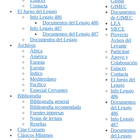
Enlaces
Global
Contacta
GIMEC
El Juego del Legajo
Documentos
Info Legajo 486
de GIMEC
Documentos del Legajo 486
LEA
Info Legajo 487
SIECE
Documentos del Legajo 487
Proyecto
Documentos del Legajo
Avisos del
Archivos
Levante
África
Participar
América
Apoyo y
Eurasia
Colaboración
Europa
Enlaces
Índico
Contacta
Mediterráneo
El Juego del
Pacífico
Legajo
Especial Cervantes
Info Legajo
Bibliografia
486
Bibliografia general
Documentos
Bibliografía recomendada
del Legajo
Fuentes impresas
486
Notas de lectura
Info Legajo
Reseñas
487
Cine Corsario
Documentos
Clásicos Mínimos
del Legajo