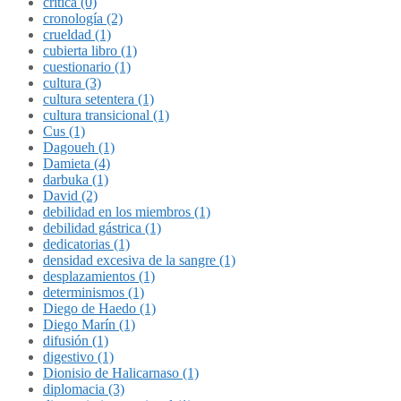
crítica (0)
cronología (2)
crueldad (1)
cubierta libro (1)
cuestionario (1)
cultura (3)
cultura setentera (1)
cultura transicional (1)
Cus (1)
Dagoueh (1)
Damieta (4)
darbuka (1)
David (2)
debilidad en los miembros (1)
debilidad gástrica (1)
dedicatorias (1)
densidad excesiva de la sangre (1)
desplazamientos (1)
determinismos (1)
Diego de Haedo (1)
Diego Marín (1)
difusión (1)
digestivo (1)
Dionisio de Halicarnaso (1)
diplomacia (3)