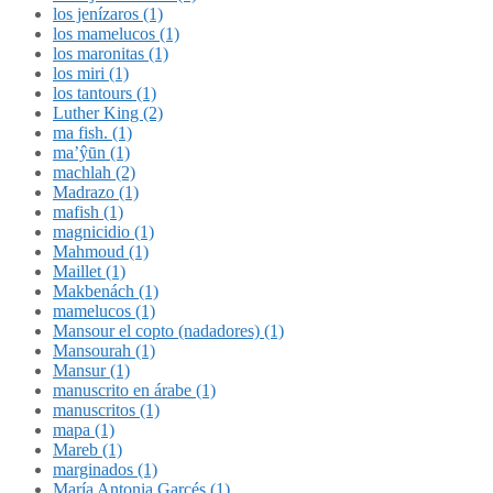
los jenízaros (1)
los mamelucos (1)
los maronitas (1)
los miri (1)
los tantours (1)
Luther King (2)
ma fish. (1)
ma’ŷūn (1)
machlah (2)
Madrazo (1)
mafish (1)
magnicidio (1)
Mahmoud (1)
Maillet (1)
Makbenách (1)
mamelucos (1)
Mansour el copto (nadadores) (1)
Mansourah (1)
Mansur (1)
manuscrito en árabe (1)
manuscritos (1)
mapa (1)
Mareb (1)
marginados (1)
María Antonia Garcés (1)