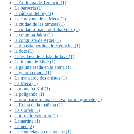
la Andriana de Terencio (1)
La barbería (1)
la cámara del rey (1)
La caravana de la Meca (1)
la ciudad de las tumbas (1)
la ciudad romana de Julia Felix (1)
la columna Jakín (1)
la conquista de Argel (1)
la dinastía perdida de Henochia (1)
la dote (1)
La esclava de la Isla de Java (1)
La fuente de Siloé (1)
la gallina asada en la arena (1)
la guardia muda (1)
La mansarde des artistes (1)
La Meca (1)
la montaña Kaf (1)
la poligamia (1)
la proposición: una esclava por un grumete (1)
la Reina de la mañana (1)
La sirafeh (1)
la torre de Fakardin (1)
Lamartine (1)
Lamec (2)
las cancrelats o cucarachas (1)