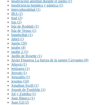
insalivación anormal durante el sueño (1)
insuficiencia hepática y gástrica (1)
interculturalidad (1)
IRA (2)
Irad (2)
Isis (2)
Isla de Roddah (1)
Isla de Venus (1)
Istanbollah (1)
Jabel (1)
Japón (20)
jarabe (4)
jarabe 2 (1)
Jardín de Rosette (1)
Javier Figueroa La fuerza de la sangre Cervantes (0)
Jehová (1)
jenízaros (1)
Jeovah (1)
Jerusalén (1)
jesuitas (10)
Jonathan Swift (1)
Joseph de Fonfrède (1)
Jsé y Zuleïka (1)
Juan Blanco (1)
Juan Gil (2)