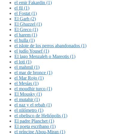
el emir Fakardin (1)
el fil (1)
el Fostat (1)
El Garb (2)
El Ghazzel (1)
El Greco (1)
el harem (1)
el hulla (1)
el islote de los perros abandonados (1)
el judío Yousef (1)
El lago Menzaleh o Mareotis (1)
el loti (1)
el mahmil (1)
el mar de bronce (1)
el Mar Rojo (1)
el Mesías (1)
el moudhir turco (1)
El Mousky (1)
el mutahir (1)
el naz y el rebab (1)
el nilómetro (1)
el obelisco de Heliópolis (1)
El padre Planchet (1)
El poeta escribano (1)
el príncipe Abou-Miran (1)