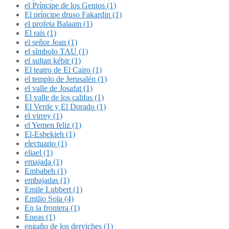
el Príncipe de los Genios (1)
El príncipe druso Fakardin (1)
el profeta Balaam (1)
El raïs (1)
el señor Jean (1)
el símbolo TAU (1)
el sultan kébir (1)
El teatro de El Cairo (1)
el templo de Jerusalén (1)
el valle de Josafat (1)
El valle de los califas (1)
El Verde y El Dorado (1)
el virrey (1)
el Yemen feliz (1)
El-Esbekieh (1)
electuario (1)
eliael (1)
emajada (1)
Embabeh (1)
embajadas (1)
Emile Lubbert (1)
Emilio Sola (4)
En la frontera (1)
Eneas (1)
engaño de los derviches (1)