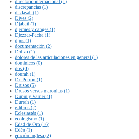
directorio internacional (1)
discrepancias (1)
disdasah (1)
Dives (2)
Djabaïl (1)
djermes y canges (1)
Djezzar-Pacha (1)
djins (1)
documentación (2)
Dohza (1)
dolores de las articulaciones en general (1)
dominicos (0)
dos (0)
dourah (1)
Dr. Perron (1)
Drusos (5)
Drusos versus maronitas (1)
Dupin y Varner (1)
Durrah (1)
e-libros (2)
Eclesiastés (1)
ecologismo (1)
Edad de Oro (16)
Edén (1)
edición inglesa (2)