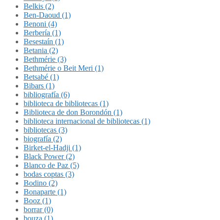
Belkis (2)
Ben-Daoud (1)
Benoni (4)
Berbería (1)
Besestaín (1)
Betania (2)
Bethmérie (3)
Bethmérie o Beit Meri (1)
Betsabé (1)
Bibars (1)
bibliografía (6)
biblioteca de bibliotecas (1)
Biblioteca de don Borondón (1)
biblioteca internacional de bibliotecas (1)
bibliotecas (3)
biografía (2)
Birket-el-Hadji (1)
Black Power (2)
Blanco de Paz (5)
bodas coptas (3)
Bodino (2)
Bonaparte (1)
Booz (1)
borrar (0)
bouza (1)