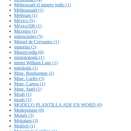
Méthousaël el minero judío (1)
Méthoussaël (1)
Methram (1)
México (5)
México500 (1)
Micerino (1)
migraciones (5)
Miguel de Cervantes (1)
minorías (2)
Misericordia (0)
misionología (1)
mister William Lane (1)
mitología (1)
Mme. Bonhomme (1)
Mme. Carlès (3)
Mme. Cartou (1)
Mme. Staël (1)
Moab (1)
moals (1)
MODELO PLANTILLA ADF EN WORD (0)
Modernismo (0)
Moisés (3)
Mokatam (3)
Molóch (1)