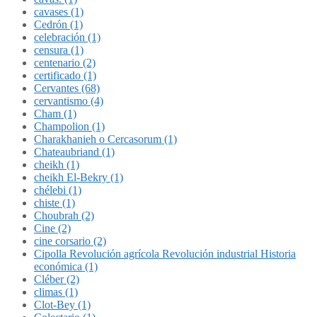
cavases (1)
Cedrón (1)
celebración (1)
censura (1)
centenario (2)
certificado (1)
Cervantes (68)
cervantismo (4)
Cham (1)
Champolion (1)
Charakhanieh o Cercasorum (1)
Chateaubriand (1)
cheikh (1)
cheikh El-Bekry (1)
chélebi (1)
chiste (1)
Choubrah (2)
Cine (2)
cine corsario (2)
Cipolla Revolución agrícola Revolución industrial Historia
económica (1)
Cléber (2)
climas (1)
Clot-Bey (1)