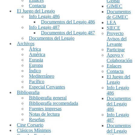
Enlaces
Global
Contacta
GIMEC
El Juego del Legajo
Documentos
Info Legajo 486
de GIMEC
Documentos del Legajo 486
LEA
Info Legajo 487
SIECE
Documentos del Legajo 487
Proyecto
Documentos del Legajo
Avisos del
Archivos
Levante
África
Participar
América
Apoyo y
Eurasia
Colaboración
Europa
Enlaces
Índico
Contacta
Mediterráneo
El Juego del
Pacífico
Legajo
Especial Cervantes
Info Legajo
Bibliografia
486
Bibliografia general
Documentos
Bibliografía recomendada
del Legajo
Fuentes impresas
486
Notas de lectura
Info Legajo
Reseñas
487
Cine Corsario
Documentos
Clásicos Mínimos
del Legajo