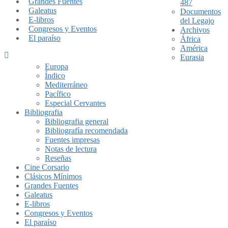
Grandes Fuentes
487
Galeatus
Documentos
E-libros
del Legajo
Congresos y Eventos
Archivos
El paraíso
África
América
Eurasia
Europa
Índico
Mediterráneo
Pacífico
Especial Cervantes
Bibliografia
Bibliografia general
Bibliografía recomendada
Fuentes impresas
Notas de lectura
Reseñas
Cine Corsario
Clásicos Mínimos
Grandes Fuentes
Galeatus
E-libros
Congresos y Eventos
El paraíso