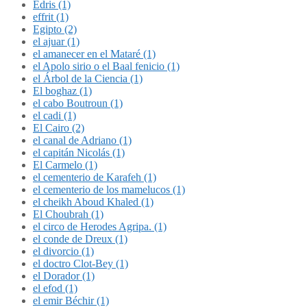
Édris (1)
effrit (1)
Egipto (2)
el ajuar (1)
el amanecer en el Mataré (1)
el Apolo sirio o el Baal fenicio (1)
el Árbol de la Ciencia (1)
El boghaz (1)
el cabo Boutroun (1)
el cadi (1)
El Cairo (2)
el canal de Adriano (1)
el capitán Nicolás (1)
El Carmelo (1)
el cementerio de Karafeh (1)
el cementerio de los mamelucos (1)
el cheikh Aboud Khaled (1)
El Choubrah (1)
el circo de Herodes Agripa. (1)
el conde de Dreux (1)
el divorcio (1)
el doctro Clot-Bey (1)
el Dorador (1)
el efod (1)
el emir Béchir (1)