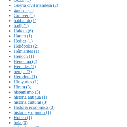
Gozzi (1)
Guerra civil irlandesa (2)
guión 1 (1)
Gulliver (1)
habbarah (1)
hadji (1)
Hakem (6)
Harem (1)
Hedjaz (1)
Heliópolis (2)
Hémiarites (1)
Henoch (1)
Henochia (2)
Hércules (1)
herejía (3)
Herodoto (1)
Himyaríes (1)
Hiram (3)
hispanismo (3)
historia antigua (1)
historia cultural (3)
Historia económica (0)
historia y opinión (1)
Hoben (1)
hola (0)