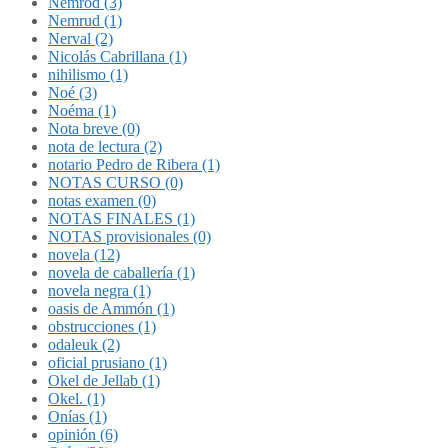
Nemrod (3)
Nemrud (1)
Nerval (2)
Nicolás Cabrillana (1)
nihilismo (1)
Noé (3)
Noéma (1)
Nota breve (0)
nota de lectura (2)
notario Pedro de Ribera (1)
NOTAS CURSO (0)
notas examen (0)
NOTAS FINALES (1)
NOTAS provisionales (0)
novela (12)
novela de caballería (1)
novela negra (1)
oasis de Ammón (1)
obstrucciones (1)
odaleuk (2)
oficial prusiano (1)
Okel de Jellab (1)
Okel. (1)
Onías (1)
opinión (6)