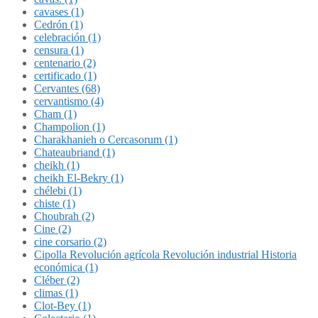
cavases (1)
Cedrón (1)
celebración (1)
censura (1)
centenario (2)
certificado (1)
Cervantes (68)
cervantismo (4)
Cham (1)
Champolion (1)
Charakhanieh o Cercasorum (1)
Chateaubriand (1)
cheikh (1)
cheikh El-Bekry (1)
chélebi (1)
chiste (1)
Choubrah (2)
Cine (2)
cine corsario (2)
Cipolla Revolución agrícola Revolución industrial Historia
económica (1)
Cléber (2)
climas (1)
Clot-Bey (1)