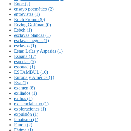
Enoc (2)
ensayo poemático (2)
entrevistas (1)
Erich Fromm (0)
Erving Goffman (0)
Esbeh (1)
esclavas blancas (1)
esclavas negras (1)
esclavos (1)
Esna; Laïas y Aspasias (1)
España (17)
especias (5)
essouad (1)
ESTAMBUL (10)
Europa y América (1)
Eva (1)
examen (8)
exiliados (1)
exilios (1)
existencialismo (1)
exploraciones (1)
expulsión (1)
fanatismo (1)
Fanon (2)
Fátima (1)