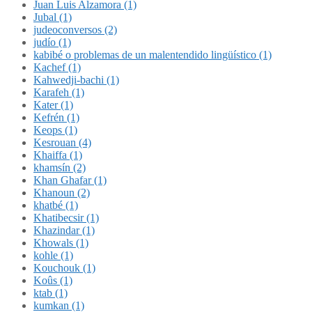
Juan Luis Alzamora (1)
Jubal (1)
judeoconversos (2)
judío (1)
kabibé o problemas de un malentendido lingüístico (1)
Kachef (1)
Kahwedji-bachi (1)
Karafeh (1)
Kater (1)
Kefrén (1)
Keops (1)
Kesrouan (4)
Khaiffa (1)
khamsín (2)
Khan Ghafar (1)
Khanoun (2)
khatbé (1)
Khatibecsir (1)
Khazindar (1)
Khowals (1)
kohle (1)
Kouchouk (1)
Koûs (1)
ktab (1)
kumkan (1)