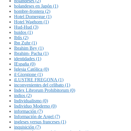
holandeses (2)
holandeses en Japón (1)
hombre-frontera (2)
Hotel Domergue (1)
Hotel Waghorn (1)
Hud-Hud (3)
huidos (1)
Iblís (2)
Ibn Zuhr (1)
Ibrahim Bey (1)
Ibrahim- Pacha (1)
identidades (1)
IEspaña (0)
Iglesia Católica (0)
il Giorgione (1)
iLUSTRE FREGONA (1)
inconvenientes del celibato (1)
Index Librorum Prohibitorum (0)
indios (2)
Individualismo (0)
Individuo Moderno (0)
información (7)
Información de Argel (7)
ingleses versus franceses (1)
inquisición (7)