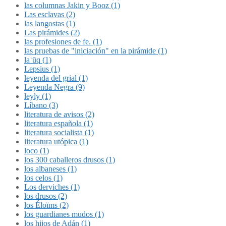
las columnas Jakin y Booz (1)
Las esclavas (2)
las langostas (1)
Las pirámides (2)
las profesiones de fe. (1)
las pruebas de "iniciación" en la pirámide (1)
laʿūq (1)
Lepsius (1)
leyenda del grial (1)
Leyenda Negra (9)
leyly (1)
Líbano (3)
literatura de avisos (2)
literatura española (1)
literatura socialista (1)
literatura utópica (1)
loco (1)
los 300 caballeros drusos (1)
los albaneses (1)
los celos (1)
Los derviches (1)
los drusos (2)
los Éloïms (2)
los guardianes mudos (1)
los hijos de Adán (1)