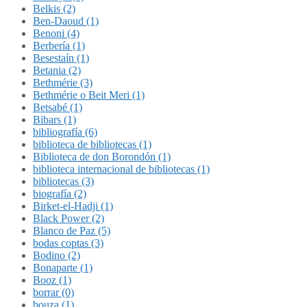
Belkis (2)
Ben-Daoud (1)
Benoni (4)
Berbería (1)
Besestaín (1)
Betania (2)
Bethmérie (3)
Bethmérie o Beit Meri (1)
Betsabé (1)
Bibars (1)
bibliografía (6)
biblioteca de bibliotecas (1)
Biblioteca de don Borondón (1)
biblioteca internacional de bibliotecas (1)
bibliotecas (3)
biografía (2)
Birket-el-Hadji (1)
Black Power (2)
Blanco de Paz (5)
bodas coptas (3)
Bodino (2)
Bonaparte (1)
Booz (1)
borrar (0)
bouza (1)