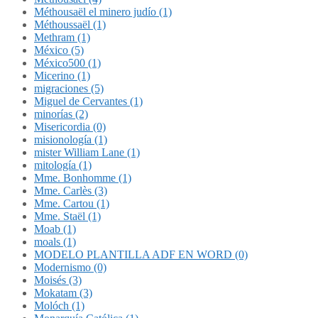
Méthousaël el minero judío (1)
Méthoussaël (1)
Methram (1)
México (5)
México500 (1)
Micerino (1)
migraciones (5)
Miguel de Cervantes (1)
minorías (2)
Misericordia (0)
misionología (1)
mister William Lane (1)
mitología (1)
Mme. Bonhomme (1)
Mme. Carlès (3)
Mme. Cartou (1)
Mme. Staël (1)
Moab (1)
moals (1)
MODELO PLANTILLA ADF EN WORD (0)
Modernismo (0)
Moisés (3)
Mokatam (3)
Molóch (1)