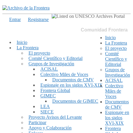
Entrar
Registrarse
Comunidad Frontera
Inicio
Inicio
La Frontera
La Frontera
El proyecto
El proyecto
Comité
Comité Científico y Editorial
Científico y
Grupos de Investigación
Editorial
ACISAL
Grupos de
Colectivo Miles de Voces
Investigación
Documentos de CMV
ACISAL
Espionaje en los siglos XVI-XIX
Colectivo
Frontera Global
Miles de
GIMEC
Voces
Documentos de GIMEC
Documentos
LEA
de CMV
SIECE
Espionaje en
Proyecto Avisos del Levante
los siglos
Participar
XVI-XIX
Apoyo y Colaboración
Frontera