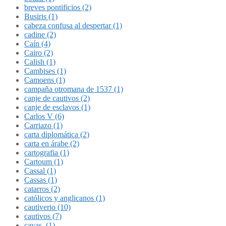
breves pontificios (2)
Busiris (1)
cabeza confusa al despertar (1)
cadine (2)
Caín (4)
Cairo (2)
Calish (1)
Cambises (1)
Camoens (1)
campaña otromana de 1537 (1)
canje de cautivos (2)
canje de esclavos (1)
Carlos V (6)
Carriazo (1)
carta diplomática (2)
carta en árabe (2)
cartografia (1)
Cartoum (1)
Cassal (1)
Cassas (1)
catarros (2)
católicos y anglicanos (1)
cautiverio (10)
cautivos (7)
cavas. (1)