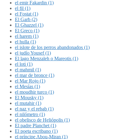
el emir Fakardin (1)
el fil (1)
el Fostat (1)
El Garb (2)
El Ghazzel (1)
El Greco (1)
el harem (1)
el hulla (1)
el islote de los perros abandonados (1)
el judío Yousef (1)
El lago Menzaleh o Mareotis (1)
el loti (1)
el mahmil (1)
el mar de bronce (1)
el Mar Rojo (1)
el Mesías (1)
el moudhir turco (1)
El Mousky (1)
el mutahir (1)
el naz y el rebab (1)
el nilómetro (1)
el obelisco de Heliópolis (1)
El padre Planchet (1)
El poeta escribano (1)
el príncipe Abou-Miran (1)