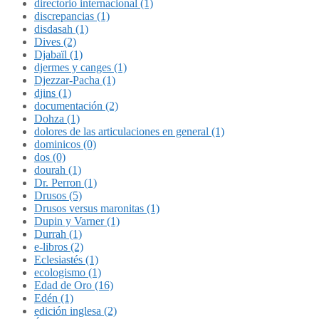
directorio internacional (1)
discrepancias (1)
disdasah (1)
Dives (2)
Djabaïl (1)
djermes y canges (1)
Djezzar-Pacha (1)
djins (1)
documentación (2)
Dohza (1)
dolores de las articulaciones en general (1)
dominicos (0)
dos (0)
dourah (1)
Dr. Perron (1)
Drusos (5)
Drusos versus maronitas (1)
Dupin y Varner (1)
Durrah (1)
e-libros (2)
Eclesiastés (1)
ecologismo (1)
Edad de Oro (16)
Edén (1)
edición inglesa (2)