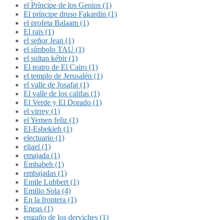
el Príncipe de los Genios (1)
El príncipe druso Fakardin (1)
el profeta Balaam (1)
El raïs (1)
el señor Jean (1)
el símbolo TAU (1)
el sultan kébir (1)
El teatro de El Cairo (1)
el templo de Jerusalén (1)
el valle de Josafat (1)
El valle de los califas (1)
El Verde y El Dorado (1)
el virrey (1)
el Yemen feliz (1)
El-Esbekieh (1)
electuario (1)
eliael (1)
emajada (1)
Embabeh (1)
embajadas (1)
Emile Lubbert (1)
Emilio Sola (4)
En la frontera (1)
Eneas (1)
engaño de los derviches (1)