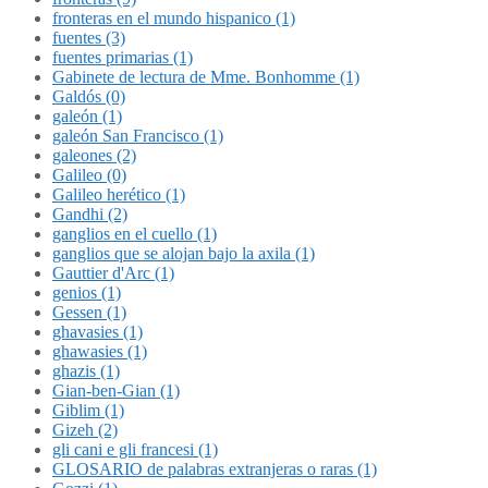
fronteras en el mundo hispanico (1)
fuentes (3)
fuentes primarias (1)
Gabinete de lectura de Mme. Bonhomme (1)
Galdós (0)
galeón (1)
galeón San Francisco (1)
galeones (2)
Galileo (0)
Galileo herético (1)
Gandhi (2)
ganglios en el cuello (1)
ganglios que se alojan bajo la axila (1)
Gauttier d'Arc (1)
genios (1)
Gessen (1)
ghavasies (1)
ghawasies (1)
ghazis (1)
Gian-ben-Gian (1)
Giblim (1)
Gizeh (2)
gli cani e gli francesi (1)
GLOSARIO de palabras extranjeras o raras (1)