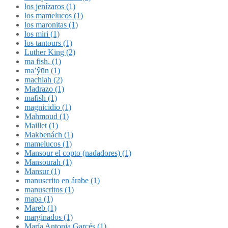
los jenízaros (1)
los mamelucos (1)
los maronitas (1)
los miri (1)
los tantours (1)
Luther King (2)
ma fish. (1)
ma’ŷūn (1)
machlah (2)
Madrazo (1)
mafish (1)
magnicidio (1)
Mahmoud (1)
Maillet (1)
Makbenách (1)
mamelucos (1)
Mansour el copto (nadadores) (1)
Mansourah (1)
Mansur (1)
manuscrito en árabe (1)
manuscritos (1)
mapa (1)
Mareb (1)
marginados (1)
María Antonia Garcés (1)