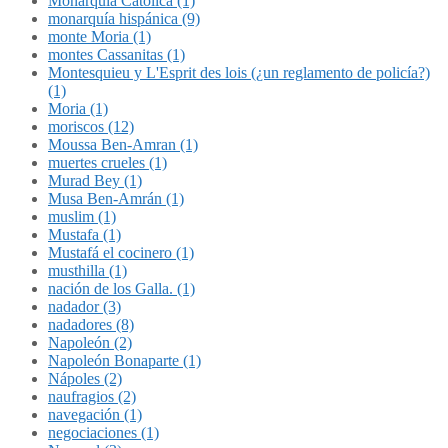
Monarquía Católica (1)
monarquía hispánica (9)
monte Moria (1)
montes Cassanitas (1)
Montesquieu y L'Esprit des lois (¿un reglamento de policía?)
(1)
Moria (1)
moriscos (12)
Moussa Ben-Amran (1)
muertes crueles (1)
Murad Bey (1)
Musa Ben-Amrán (1)
muslim (1)
Mustafa (1)
Mustafá el cocinero (1)
musthilla (1)
nación de los Galla. (1)
nadador (3)
nadadores (8)
Napoleón (2)
Napoleón Bonaparte (1)
Nápoles (2)
naufragios (2)
navegación (1)
negociaciones (1)