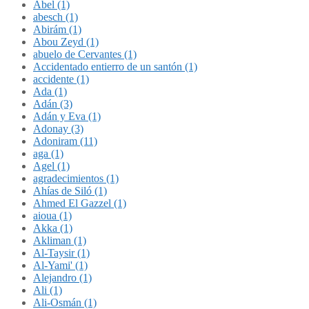
Abel (1)
abesch (1)
Abirám (1)
Abou Zeyd (1)
abuelo de Cervantes (1)
Accidentado entierro de un santón (1)
accidente (1)
Ada (1)
Adán (3)
Adán y Eva (1)
Adonay (3)
Adoniram (11)
aga (1)
Agel (1)
agradecimientos (1)
Ahías de Siló (1)
Ahmed El Gazzel (1)
aioua (1)
Akka (1)
Akliman (1)
Al-Taysir (1)
Al-Yami' (1)
Alejandro (1)
Ali (1)
Ali-Osmán (1)