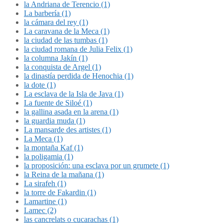
la Andriana de Terencio (1)
La barbería (1)
la cámara del rey (1)
La caravana de la Meca (1)
la ciudad de las tumbas (1)
la ciudad romana de Julia Felix (1)
la columna Jakín (1)
la conquista de Argel (1)
la dinastía perdida de Henochia (1)
la dote (1)
La esclava de la Isla de Java (1)
La fuente de Siloé (1)
la gallina asada en la arena (1)
la guardia muda (1)
La mansarde des artistes (1)
La Meca (1)
la montaña Kaf (1)
la poligamia (1)
la proposición: una esclava por un grumete (1)
la Reina de la mañana (1)
La sirafeh (1)
la torre de Fakardin (1)
Lamartine (1)
Lamec (2)
las cancrelats o cucarachas (1)