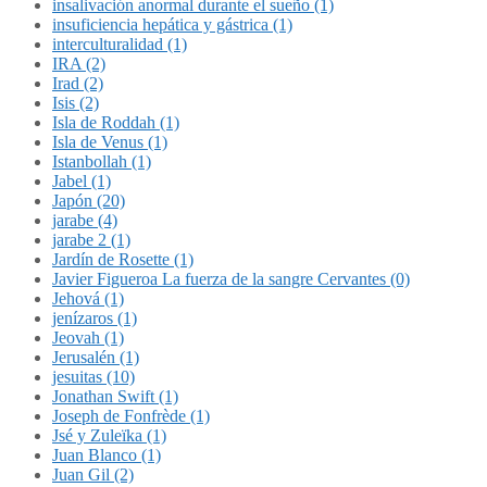
insalivación anormal durante el sueño (1)
insuficiencia hepática y gástrica (1)
interculturalidad (1)
IRA (2)
Irad (2)
Isis (2)
Isla de Roddah (1)
Isla de Venus (1)
Istanbollah (1)
Jabel (1)
Japón (20)
jarabe (4)
jarabe 2 (1)
Jardín de Rosette (1)
Javier Figueroa La fuerza de la sangre Cervantes (0)
Jehová (1)
jenízaros (1)
Jeovah (1)
Jerusalén (1)
jesuitas (10)
Jonathan Swift (1)
Joseph de Fonfrède (1)
Jsé y Zuleïka (1)
Juan Blanco (1)
Juan Gil (2)