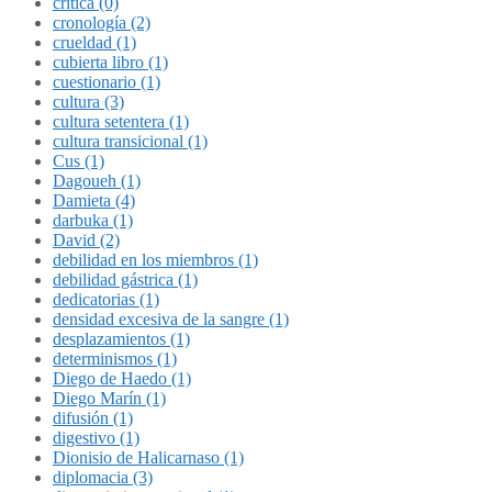
crítica (0)
cronología (2)
crueldad (1)
cubierta libro (1)
cuestionario (1)
cultura (3)
cultura setentera (1)
cultura transicional (1)
Cus (1)
Dagoueh (1)
Damieta (4)
darbuka (1)
David (2)
debilidad en los miembros (1)
debilidad gástrica (1)
dedicatorias (1)
densidad excesiva de la sangre (1)
desplazamientos (1)
determinismos (1)
Diego de Haedo (1)
Diego Marín (1)
difusión (1)
digestivo (1)
Dionisio de Halicarnaso (1)
diplomacia (3)