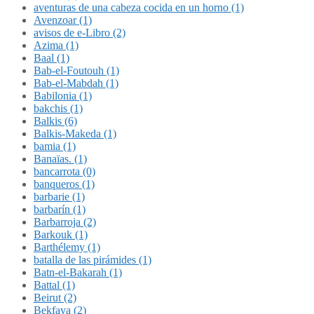
aventuras de una cabeza cocida en un horno (1)
Avenzoar (1)
avisos de e-Libro (2)
Azima (1)
Baal (1)
Bab-el-Foutouh (1)
Bab-el-Mabdah (1)
Babilonia (1)
bakchis (1)
Balkis (6)
Balkis-Makeda (1)
bamia (1)
Banaïas. (1)
bancarrota (0)
banqueros (1)
barbarie (1)
barbarín (1)
Barbarroja (2)
Barkouk (1)
Barthélemy (1)
batalla de las pirámides (1)
Batn-el-Bakarah (1)
Battal (1)
Beirut (2)
Bekfaya (2)