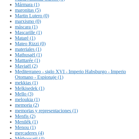
Mármara (1)
maronitas (5)
Martin Lutero (0)
marxismo (0)
máscara (1)
Mascarille (1)
Mataré (1)
Mateo Rizzi (0)
materiales (1)
Mathusaël (1)
Matttarée (1)
Maviaël (2)
Mediterraneo - siglo XVI - Imperio Habsburgo - Imperio
Otomano - Espionaje (1)
mekkias (1)
Melkisedek (1)
Mello (3)
meloukia (1)
memoria (2)
memorias y representaciones (1)
Menfis (2)
Menilék (1)
Menou (1)
mercaderes (4)
Méthousaël (4)