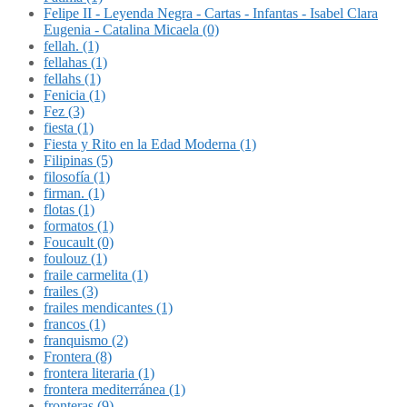
Felipe II - Leyenda Negra - Cartas - Infantas - Isabel Clara
Eugenia - Catalina Micaela (0)
fellah. (1)
fellahas (1)
fellahs (1)
Fenicia (1)
Fez (3)
fiesta (1)
Fiesta y Rito en la Edad Moderna (1)
Filipinas (5)
filosofía (1)
firman. (1)
flotas (1)
formatos (1)
Foucault (0)
foulouz (1)
fraile carmelita (1)
frailes (3)
frailes mendicantes (1)
francos (1)
franquismo (2)
Frontera (8)
frontera literaria (1)
frontera mediterránea (1)
fronteras (9)