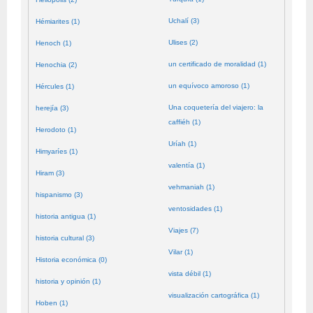
Uchalí (3)
Hémiarites (1)
Ulises (2)
Henoch (1)
un certificado de moralidad (1)
Henochia (2)
un equívoco amoroso (1)
Hércules (1)
Una coquetería del viajero: la
herejía (3)
caffiéh (1)
Herodoto (1)
Uríah (1)
Himyaríes (1)
valentía (1)
Hiram (3)
vehmaniah (1)
hispanismo (3)
ventosidades (1)
historia antigua (1)
Viajes (7)
historia cultural (3)
Vilar (1)
Historia económica (0)
vista débil (1)
historia y opinión (1)
visualización cartográfica (1)
Hoben (1)