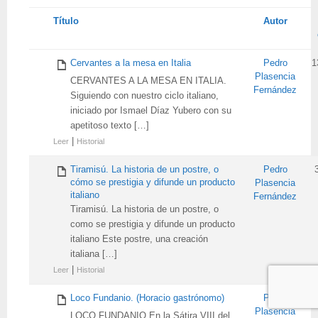
Tienes
Título
Autor
adjunto
Cervantes a la mesa en Italia
Pedro
1
Plasencia
CERVANTES A LA MESA EN ITALIA.
Fernández
Siguiendo con nuestro ciclo italiano,
iniciado por Ismael Díaz Yubero con su
apetitoso texto […]
|
Leer
Historial
Tiramisú. La historia de un postre, o
Pedro
3
cómo se prestigia y difunde un producto
Plasencia
italiano
Fernández
Tiramisú. La historia de un postre, o
como se prestigia y difunde un producto
italiano Este postre, una creación
italiana […]
|
Leer
Historial
Loco Fundanio. (Horacio gastrónomo)
Pedro
Plasencia
LOCO FUNDANIO En la Sátira VIII del