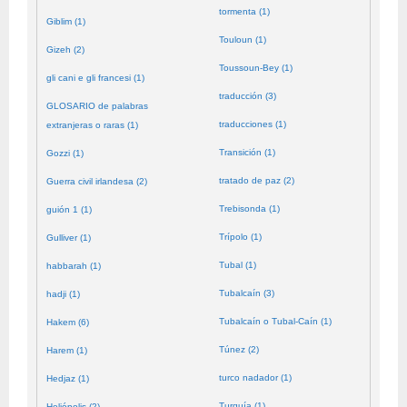
tormenta (1)
Giblim (1)
Touloun (1)
Gizeh (2)
Toussoun-Bey (1)
gli cani e gli francesi (1)
traducción (3)
GLOSARIO de palabras
traducciones (1)
extranjeras o raras (1)
Transición (1)
Gozzi (1)
tratado de paz (2)
Guerra civil irlandesa (2)
Trebisonda (1)
guión 1 (1)
Trípolo (1)
Gulliver (1)
Tubal (1)
habbarah (1)
Tubalcaín (3)
hadji (1)
Tubalcaín o Tubal-Caín (1)
Hakem (6)
Túnez (2)
Harem (1)
turco nadador (1)
Hedjaz (1)
Turquía (1)
Heliópolis (2)