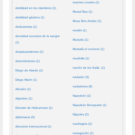
muertes crueles (1)
debilidad en los miembros (1)
Murad Bey (1)
debilidad gástrica (1)
Musa Ben-Amrán (1)
dedicatorias (1)
muslim (1)
densidad excesiva de la sangre
Mustafa (1)
(1)
Mustafá el cocinero (1)
desplazamientos (1)
musthilla (1)
determinismos (1)
nación de los Galla. (1)
Diego de Haedo (1)
nadador (3)
Diego Marín (1)
nadadores (8)
difusión (1)
Napoleón (2)
digestivo (1)
Napoleón Bonaparte (1)
Dionisio de Halicarnaso (1)
Nápoles (2)
diplomacia (3)
naufragios (2)
directorio internacional (1)
navegación (1)