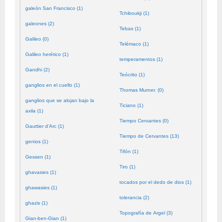
galeón San Francisco (1)
Tchiboukji (1)
galeones (2)
Tebas (1)
Galileo (0)
Telémaco (1)
Galileo herético (1)
temperamentos (1)
Gandhi (2)
Teócrito (1)
ganglios en el cuello (1)
Thomas Murner. (0)
ganglios que se alojan bajo la
Ticiano (1)
axila (1)
Tiempo Cervantes (0)
Gauttier d'Arc (1)
Tiempo de Cervantes (13)
genios (1)
Tifón (1)
Gessen (1)
Tiro (1)
ghavasies (1)
tocados por el dedo de dios (1)
ghawasies (1)
tolerancia (2)
ghazis (1)
Topografía de Argel (3)
Gian-ben-Gian (1)