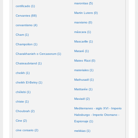
maronitas (5)
certificado (1)
Martin Lutero (0)
Cervantes (68)
marxismo (0)
cervantismo (4)
máscara (1)
Cham (1)
Mascarille (1)
Champolion (1)
Mataré (1)
Charakhanieh o Cercasorum (1)
Mateo Rizzi (0)
Chateaubriand (1)
materiales (1)
cheikh (1)
Mathusaël (1)
cheikh El-Bekry (1)
Matttarée (1)
chélebi (1)
Maviaël (2)
chiste (1)
Mediterraneo - siglo XVI - Imperio
Choubrah (2)
Habsburgo - Imperio Otomano -
Cine (2)
Espionaje (1)
cine corsario (2)
mekkias (1)