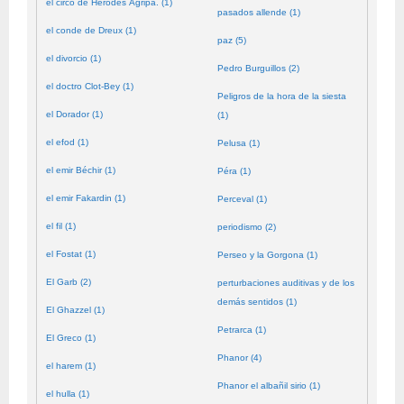
el circo de Herodes Agripa. (1)
pasados allende (1)
el conde de Dreux (1)
paz (5)
el divorcio (1)
Pedro Burguillos (2)
el doctro Clot-Bey (1)
Peligros de la hora de la siesta
el Dorador (1)
(1)
el efod (1)
Pelusa (1)
el emir Béchir (1)
Péra (1)
el emir Fakardin (1)
Perceval (1)
el fil (1)
periodismo (2)
el Fostat (1)
Perseo y la Gorgona (1)
El Garb (2)
perturbaciones auditivas y de los
demás sentidos (1)
El Ghazzel (1)
Petrarca (1)
El Greco (1)
Phanor (4)
el harem (1)
Phanor el albañil sirio (1)
el hulla (1)