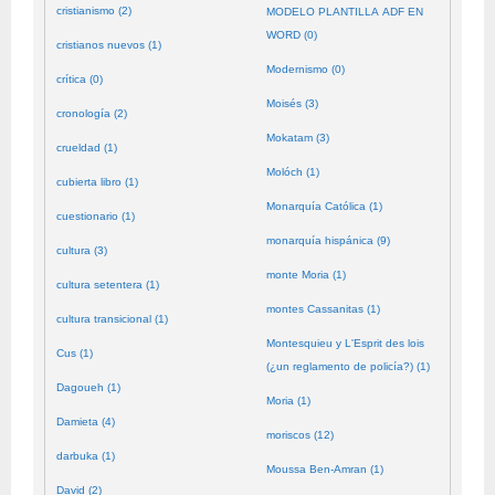
cristianismo (2)
MODELO PLANTILLA ADF EN
WORD (0)
cristianos nuevos (1)
Modernismo (0)
crítica (0)
Moisés (3)
cronología (2)
Mokatam (3)
crueldad (1)
Molóch (1)
cubierta libro (1)
Monarquía Católica (1)
cuestionario (1)
monarquía hispánica (9)
cultura (3)
monte Moria (1)
cultura setentera (1)
montes Cassanitas (1)
cultura transicional (1)
Montesquieu y L'Esprit des lois
Cus (1)
(¿un reglamento de policía?) (1)
Dagoueh (1)
Moria (1)
Damieta (4)
moriscos (12)
darbuka (1)
Moussa Ben-Amran (1)
David (2)