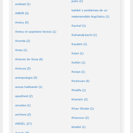
judío (1)
amistad (1)
kabibé o problemas de un
AMOR (3)
malentendido lingüístico (1)
Amrou (5)
Kachef (1)
Amrou el carpintero fenicio (1)
Kahwedji-bachi (1)
Anomia (2)
Karafeh (1)
Antar (1)
Kater (1)
Antonio de Sosa (6)
Kefrén (1)
Antoura (5)
Keops (1)
antropología (5)
Kesrouan (4)
aouss habbarah (1)
Khaiffa (1)
apartheid (2)
khamsín (2)
arcadas (1)
Khan Ghafar (1)
archivos (2)
Khanoun (2)
ARGEL (27)
khatbé (1)
Argelia (8)