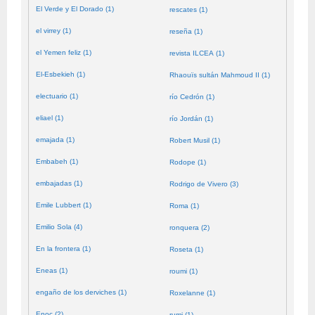
El Verde y El Dorado (1)
rescates (1)
el virrey (1)
reseña (1)
el Yemen feliz (1)
revista ILCEA (1)
El-Esbekieh (1)
Rhaouïs sultán Mahmoud II (1)
electuario (1)
río Cedrón (1)
eliael (1)
río Jordán (1)
emajada (1)
Robert Musil (1)
Embabeh (1)
Rodope (1)
embajadas (1)
Rodrigo de Vivero (3)
Emile Lubbert (1)
Roma (1)
Emilio Sola (4)
ronquera (2)
En la frontera (1)
Roseta (1)
Eneas (1)
roumi (1)
engaño de los derviches (1)
Roxelanne (1)
Enoc (2)
rumi (1)