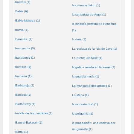
bakchis (1)
la columna Jakín (1)
Balkis (6)
la conquista de Argel (1)
Balkis-Makeda (1)
la dinastía perdida de Henochia
bamia (1)
(1)
Banaïas. (1)
la dote (1)
bancarrota (0)
La esclava de la Isla de Java (1)
banqueros (1)
La fuente de Siloé (1)
barbarie (1)
la gallina asada en la arena (1)
barbarín (1)
la guardia muda (1)
Barbarroja (2)
La mansarde des artistes (1)
Barkouk (1)
La Meca (1)
Barthélemy (1)
la montaña Kaf (1)
batalla de las pirámides (1)
la poligamia (1)
Batn-el-Bakarah (1)
la proposición: una esclava por
un grumete (1)
Battal (1)