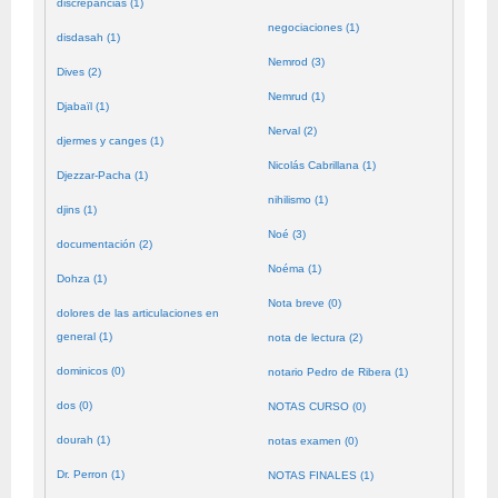
discrepancias (1)
negociaciones (1)
disdasah (1)
Nemrod (3)
Dives (2)
Nemrud (1)
Djabaïl (1)
Nerval (2)
djermes y canges (1)
Nicolás Cabrillana (1)
Djezzar-Pacha (1)
nihilismo (1)
djins (1)
Noé (3)
documentación (2)
Noéma (1)
Dohza (1)
Nota breve (0)
dolores de las articulaciones en
general (1)
nota de lectura (2)
dominicos (0)
notario Pedro de Ribera (1)
dos (0)
NOTAS CURSO (0)
dourah (1)
notas examen (0)
Dr. Perron (1)
NOTAS FINALES (1)