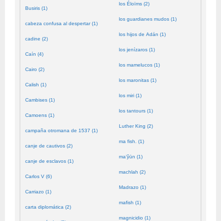
los Éloïms (2)
Busiris (1)
los guardianes mudos (1)
cabeza confusa al despertar (1)
los hijos de Adán (1)
cadine (2)
los jenízaros (1)
Caín (4)
los mamelucos (1)
Cairo (2)
los maronitas (1)
Calish (1)
los miri (1)
Cambises (1)
los tantours (1)
Camoens (1)
Luther King (2)
campaña otromana de 1537 (1)
ma fish. (1)
canje de cautivos (2)
ma’ŷūn (1)
canje de esclavos (1)
machlah (2)
Carlos V (6)
Madrazo (1)
Carriazo (1)
mafish (1)
carta diplomática (2)
magnicidio (1)