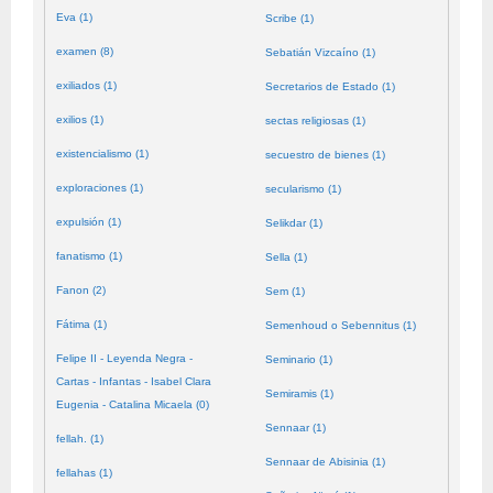
Eva (1)
Scribe (1)
examen (8)
Sebatián Vizcaíno (1)
exiliados (1)
Secretarios de Estado (1)
exilios (1)
sectas religiosas (1)
existencialismo (1)
secuestro de bienes (1)
exploraciones (1)
secularismo (1)
expulsión (1)
Selikdar (1)
fanatismo (1)
Sella (1)
Fanon (2)
Sem (1)
Fátima (1)
Semenhoud o Sebennitus (1)
Felipe II - Leyenda Negra -
Seminario (1)
Cartas - Infantas - Isabel Clara
Semiramis (1)
Eugenia - Catalina Micaela (0)
Sennaar (1)
fellah. (1)
Sennaar de Abisinia (1)
fellahas (1)