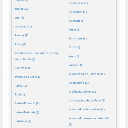
Khatibecsir (1)
arouss (1)
Khazindar (1)
arte (3)
Khowals (1)
asesinato (1)
kohle (1)
Astarté (1)
Kouchouk (1)
Atribir (1)
Koûs (1)
aventuras de una cabeza cocida
ktab (1)
en un horno (1)
kumkan (1)
Avenzoar (1)
la Andriana de Terencio (1)
avisos de e-Libro (2)
La barbería (1)
Azima (1)
la cámara del rey (1)
Baal (1)
La caravana de la Meca (1)
Bab-el-Foutouh (1)
la ciudad de las tumbas (1)
Bab-el-Mabdah (1)
la ciudad romana de Julia Felix
Babilonia (1)
(1)