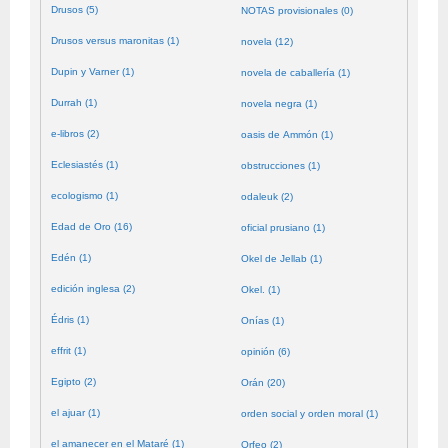
Drusos (5)
NOTAS provisionales (0)
Drusos versus maronitas (1)
novela (12)
Dupin y Varner (1)
novela de caballería (1)
Durrah (1)
novela negra (1)
e-libros (2)
oasis de Ammón (1)
Eclesiastés (1)
obstrucciones (1)
ecologismo (1)
odaleuk (2)
Edad de Oro (16)
oficial prusiano (1)
Edén (1)
Okel de Jellab (1)
edición inglesa (2)
Okel. (1)
Édris (1)
Onías (1)
effrit (1)
opinión (6)
Egipto (2)
Orán (20)
el ajuar (1)
orden social y orden moral (1)
el amanecer en el Mataré (1)
Orfeo (2)