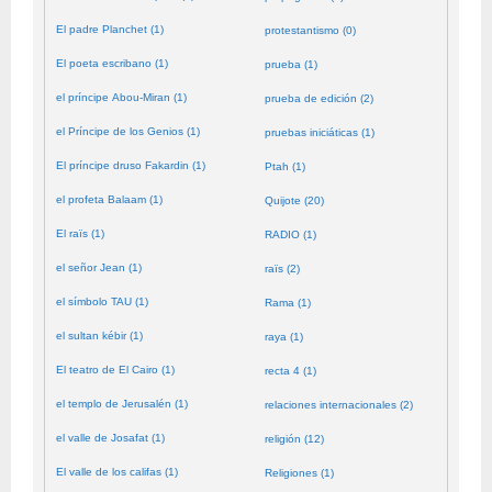
El padre Planchet (1)
protestantismo (0)
El poeta escribano (1)
prueba (1)
el príncipe Abou-Miran (1)
prueba de edición (2)
el Príncipe de los Genios (1)
pruebas iniciáticas (1)
El príncipe druso Fakardin (1)
Ptah (1)
el profeta Balaam (1)
Quijote (20)
El raïs (1)
RADIO (1)
el señor Jean (1)
raïs (2)
el símbolo TAU (1)
Rama (1)
el sultan kébir (1)
raya (1)
El teatro de El Cairo (1)
recta 4 (1)
el templo de Jerusalén (1)
relaciones internacionales (2)
el valle de Josafat (1)
religión (12)
El valle de los califas (1)
Religiones (1)