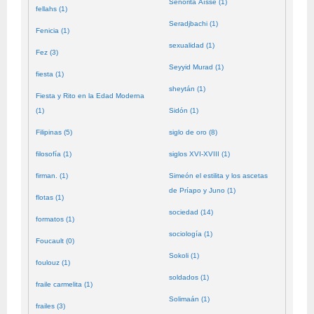
Señorita Aïssé (1)
fellahs (1)
Seradjbachi (1)
Fenicia (1)
sexualidad (1)
Fez (3)
Seyyid Murad (1)
fiesta (1)
sheytán (1)
Fiesta y Rito en la Edad Moderna
(1)
Sidón (1)
Filipinas (5)
siglo de oro (8)
filosofía (1)
siglos XVI-XVIII (1)
firman. (1)
Simeón el estilita y los ascetas
de Príapo y Juno (1)
flotas (1)
sociedad (14)
formatos (1)
sociología (1)
Foucault (0)
Sokoli (1)
foulouz (1)
soldados (1)
fraile carmelita (1)
Solimaán (1)
frailes (3)