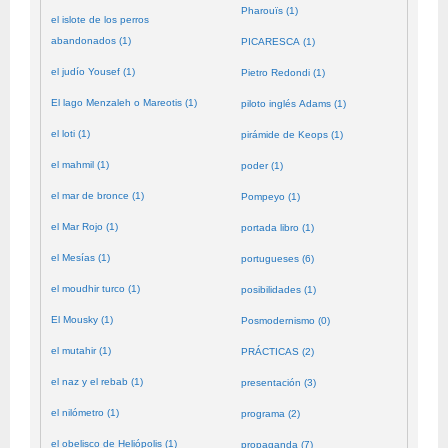
Pharouïs (1)
el islote de los perros
abandonados (1)
PICARESCA (1)
el judío Yousef (1)
Pietro Redondi (1)
El lago Menzaleh o Mareotis (1)
piloto inglés Adams (1)
el loti (1)
pirámide de Keops (1)
el mahmil (1)
poder (1)
el mar de bronce (1)
Pompeyo (1)
el Mar Rojo (1)
portada libro (1)
el Mesías (1)
portugueses (6)
el moudhir turco (1)
posibilidades (1)
El Mousky (1)
Posmodernismo (0)
el mutahir (1)
PRÁCTICAS (2)
el naz y el rebab (1)
presentación (3)
el nilómetro (1)
programa (2)
el obelisco de Heliópolis (1)
propaganda (7)