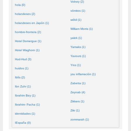
Volney (2)
hola (0)
vómitos (1)
holandeses (2)
wékil (1)
holandeses en Japón (1)
William Morris (1)
hombre-frontera (2)
yalek (1)
Hotel Domergue (1)
Yamaks (1)
Hotel Waghorn (1)
Yavours (1)
Hud-Hud (3)
Yins (1)
huidos (1)
ysu inflamación (1)
Iblís (2)
Zabetta (1)
Ibn Zuhr (1)
Zeynab (4)
Ibrahim Bey (1)
Zikkers (1)
Ibrahim- Pacha (1)
Zikr (1)
identidades (1)
zommarah (1)
IEspaña (0)