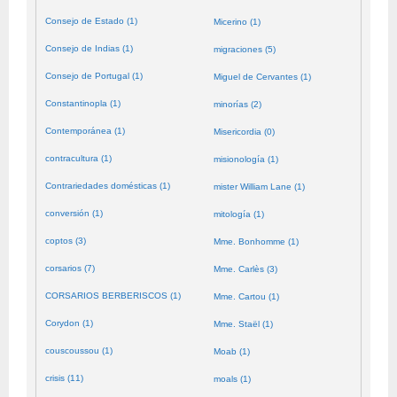
Consejo de Estado (1)
Micerino (1)
Consejo de Indias (1)
migraciones (5)
Consejo de Portugal (1)
Miguel de Cervantes (1)
Constantinopla (1)
minorías (2)
Contemporánea (1)
Misericordia (0)
contracultura (1)
misionología (1)
Contrariedades domésticas (1)
mister William Lane (1)
conversión (1)
mitología (1)
coptos (3)
Mme. Bonhomme (1)
corsarios (7)
Mme. Carlès (3)
CORSARIOS BERBERISCOS (1)
Mme. Cartou (1)
Corydon (1)
Mme. Staël (1)
couscoussou (1)
Moab (1)
crisis (11)
moals (1)