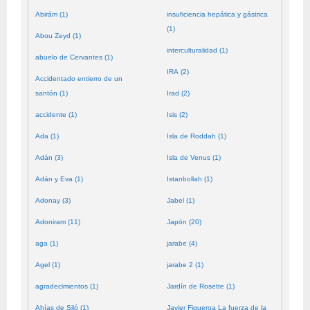
Abirám (1)
insuficiencia hepática y gástrica
(1)
Abou Zeyd (1)
interculturalidad (1)
abuelo de Cervantes (1)
IRA (2)
Accidentado entierro de un
santón (1)
Irad (2)
accidente (1)
Isis (2)
Ada (1)
Isla de Roddah (1)
Adán (3)
Isla de Venus (1)
Adán y Eva (1)
Istanbollah (1)
Adonay (3)
Jabel (1)
Adoniram (11)
Japón (20)
aga (1)
jarabe (4)
Agel (1)
jarabe 2 (1)
agradecimientos (1)
Jardín de Rosette (1)
Ahías de Siló (1)
Javier Figueroa La fuerza de la