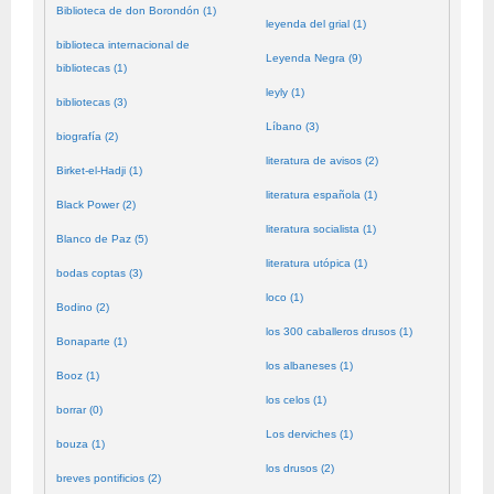
Biblioteca de don Borondón (1)
leyenda del grial (1)
biblioteca internacional de
Leyenda Negra (9)
bibliotecas (1)
leyly (1)
bibliotecas (3)
Líbano (3)
biografía (2)
literatura de avisos (2)
Birket-el-Hadji (1)
literatura española (1)
Black Power (2)
literatura socialista (1)
Blanco de Paz (5)
literatura utópica (1)
bodas coptas (3)
loco (1)
Bodino (2)
los 300 caballeros drusos (1)
Bonaparte (1)
los albaneses (1)
Booz (1)
los celos (1)
borrar (0)
Los derviches (1)
bouza (1)
los drusos (2)
breves pontificios (2)