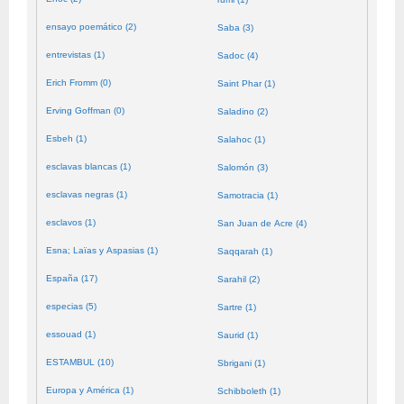
ensayo poemático (2)
Saba (3)
entrevistas (1)
Sadoc (4)
Erich Fromm (0)
Saint Phar (1)
Erving Goffman (0)
Saladino (2)
Esbeh (1)
Salahoc (1)
esclavas blancas (1)
Salomón (3)
esclavas negras (1)
Samotracia (1)
esclavos (1)
San Juan de Acre (4)
Esna; Laïas y Aspasias (1)
Saqqarah (1)
España (17)
Sarahil (2)
especias (5)
Sartre (1)
essouad (1)
Saurid (1)
ESTAMBUL (10)
Sbrigani (1)
Europa y América (1)
Schibboleth (1)