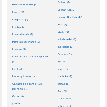
Solimán (10)
frailes mendicantes (1)
Soliman Aga (1)
francos (1)
Solimán Ben-Daoud (1)
franquismo (2)
Sosa (2)
Frontera (8)
Sterkin (1)
frontera literaria (1)
subalternidad (2)
frontera mediterránea (1)
subversión (2)
fronteras (9)
Sudáfrica (1)
fronteras en el mundo hispanico
(1)
Syra (1)
fuentes (3)
takies (1)
fuentes primarias (1)
talé bukra (1)
Gabinete de lectura de Mme.
Talmud (1)
Bonhomme (1)
Tanis (1)
Galdós (0)
tarabouks (1)
galeón (1)
tarbouche (2)