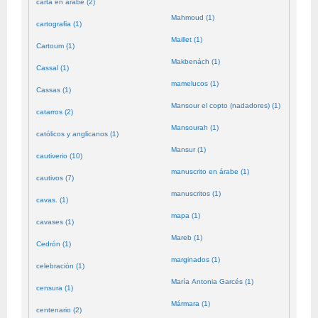
carta en árabe (2)
Mahmoud (1)
cartografia (1)
Maillet (1)
Cartoum (1)
Makbenách (1)
Cassal (1)
mamelucos (1)
Cassas (1)
Mansour el copto (nadadores) (1)
catarros (2)
Mansourah (1)
católicos y anglicanos (1)
Mansur (1)
cautiverio (10)
manuscrito en árabe (1)
cautivos (7)
manuscritos (1)
cavas. (1)
mapa (1)
cavases (1)
Mareb (1)
Cedrón (1)
marginados (1)
celebración (1)
María Antonia Garcés (1)
censura (1)
Mármara (1)
centenario (2)