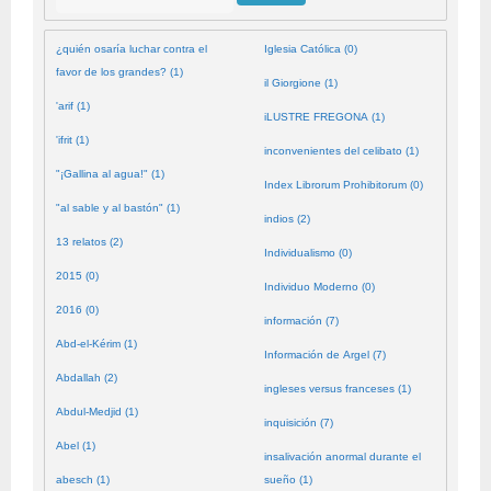
¿quién osaría luchar contra el
Iglesia Católica (0)
favor de los grandes? (1)
il Giorgione (1)
'arif (1)
iLUSTRE FREGONA (1)
'ifrit (1)
inconvenientes del celibato (1)
"¡Gallina al agua!" (1)
Index Librorum Prohibitorum (0)
"al sable y al bastón" (1)
indios (2)
13 relatos (2)
Individualismo (0)
2015 (0)
Individuo Moderno (0)
2016 (0)
información (7)
Abd-el-Kérim (1)
Información de Argel (7)
Abdallah (2)
ingleses versus franceses (1)
Abdul-Medjid (1)
inquisición (7)
Abel (1)
insalivación anormal durante el
abesch (1)
sueño (1)