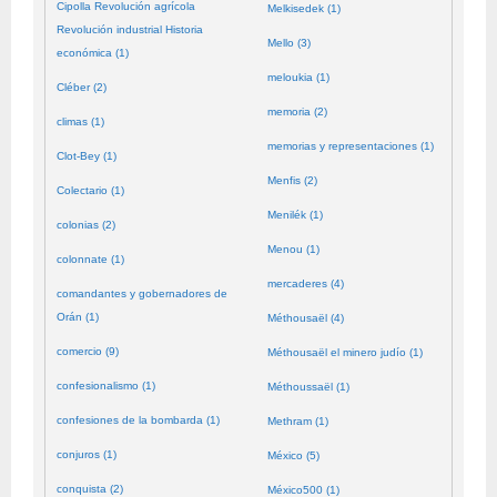
Cipolla Revolución agrícola
Melkisedek (1)
Revolución industrial Historia
Mello (3)
económica (1)
meloukia (1)
Cléber (2)
memoria (2)
climas (1)
memorias y representaciones (1)
Clot-Bey (1)
Menfis (2)
Colectario (1)
Menilék (1)
colonias (2)
Menou (1)
colonnate (1)
mercaderes (4)
comandantes y gobernadores de
Orán (1)
Méthousaël (4)
comercio (9)
Méthousaël el minero judío (1)
confesionalismo (1)
Méthoussaël (1)
confesiones de la bombarda (1)
Methram (1)
conjuros (1)
México (5)
conquista (2)
México500 (1)