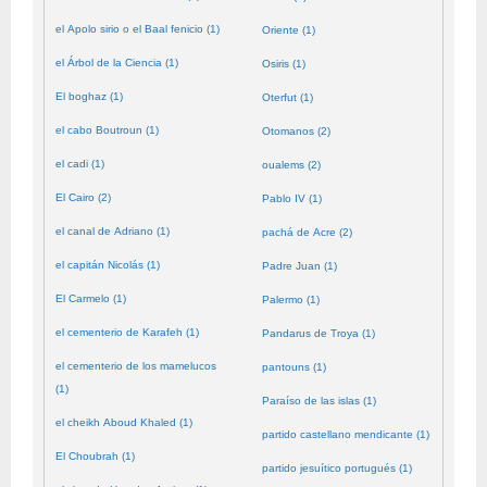
el Apolo sirio o el Baal fenicio (1)
Oriente (1)
el Árbol de la Ciencia (1)
Osiris (1)
El boghaz (1)
Oterfut (1)
el cabo Boutroun (1)
Otomanos (2)
el cadi (1)
oualems (2)
El Cairo (2)
Pablo IV (1)
el canal de Adriano (1)
pachá de Acre (2)
el capitán Nicolás (1)
Padre Juan (1)
El Carmelo (1)
Palermo (1)
el cementerio de Karafeh (1)
Pandarus de Troya (1)
el cementerio de los mamelucos
pantouns (1)
(1)
Paraíso de las islas (1)
el cheikh Aboud Khaled (1)
partido castellano mendicante (1)
El Choubrah (1)
partido jesuítico portugués (1)