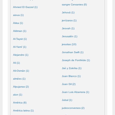
sangre Cervantes (0)
Ahmed El Gazzel (1)
Jehová (1)
aioua (1)
jenízaros (1)
Akka (1)
Jeovah (1)
Akliman (1)
Jerusalén (1)
Al-Taysir (1)
jesuitas (10)
Al-Yami' (1)
Jonathan Swift (1)
Alejandro (1)
Joseph de Fonfrède (1)
Ali (1)
Jsé y Zuleïka (1)
Ali-Osmán (1)
Juan Blanco (1)
almées (1)
Juan Gil (2)
Alpujarras (2)
Juan Luis Alzamora (1)
alun (1)
Jubal (1)
América (6)
judeoconversos (2)
América latina (1)