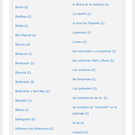
la Reina de la mañana (1)
Beirut (2)
La sirafeh (1)
Bekfaya (2)
la torre de Fakardin (1)
Belkis (2)
Lamartine (1)
Ben-Daoud (1)
Lamec (2)
Benoni (4)
las cancrelats o cucarachas (1)
Berbería (1)
las columnas Jakin y Booz (1)
Besestaín (1)
Las esclavas (2)
Betania (2)
las langostas (1)
Bethmérie (3)
Las pirámides (2)
Bethmérie o Beit Meri (1)
las profesiones de fe. (1)
Betsabé (1)
las pruebas de "iniciación" en la
Bibars (1)
pirámide (1)
bibliografía (6)
laʿūq (1)
biblioteca de bibliotecas (1)
Lepsius (1)