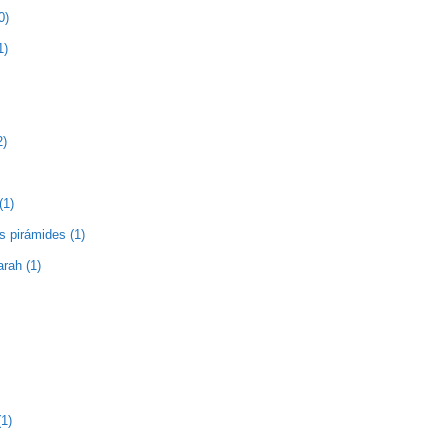
0)
1)
2)
(1)
as pirámides (1)
rah (1)
1)