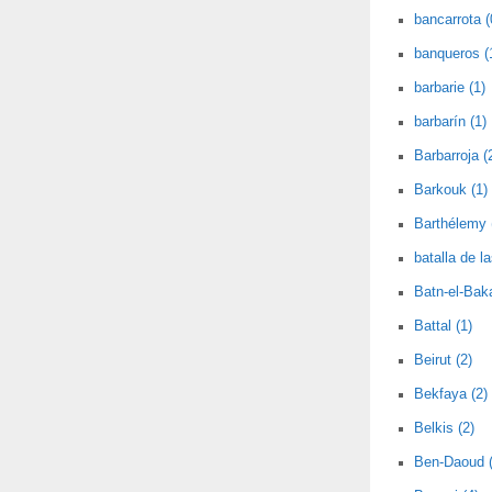
bancarrota (
banqueros (
barbarie (1)
barbarín (1)
Barbarroja (
Barkouk (1)
Barthélemy 
batalla de l
Batn-el-Baka
Battal (1)
Beirut (2)
Bekfaya (2)
Belkis (2)
Ben-Daoud (