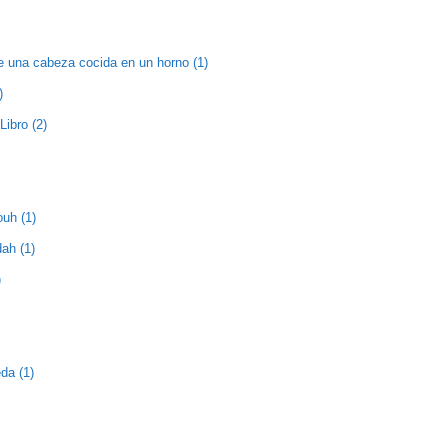
e una cabeza cocida en un horno (1)
)
Libro (2)
ouh (1)
ah (1)
)
da (1)