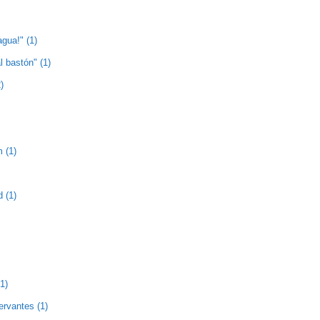
agua!" (1)
l bastón" (1)
)
 (1)
 (1)
1)
ervantes (1)