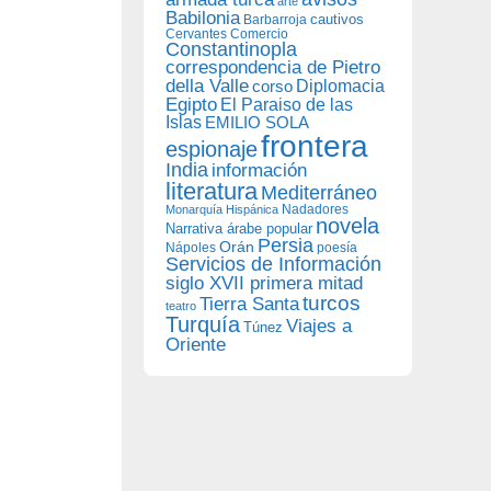
arte
Babilonia
Barbarroja
cautivos
Cervantes
Comercio
Constantinopla
correspondencia de Pietro
della Valle
Diplomacia
corso
Egipto
El Paraiso de las
Islas
EMILIO SOLA
frontera
espionaje
India
información
literatura
Mediterráneo
Nadadores
Monarquía Hispánica
novela
Narrativa árabe popular
Persia
Orán
Nápoles
poesía
Servicios de Información
siglo XVII primera mitad
turcos
Tierra Santa
teatro
Turquía
Viajes a
Túnez
Oriente