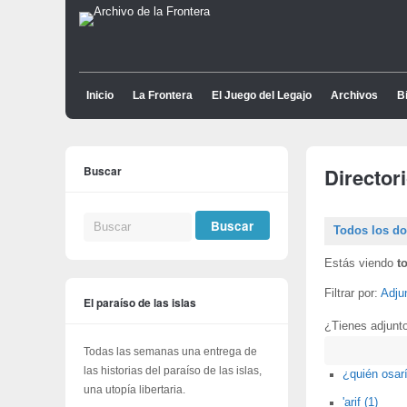
Inicio
La Frontera
El Juego del Legajo
Archivos
Bi
Buscar
Director
Todos los d
Estás viendo
t
Filtrar por:
Adju
El paraíso de las islas
¿Tienes adjunt
Buscar
Todas las semanas una entrega de
las historias del paraíso de las islas,
¿quién osarí
una utopía libertaria.
'arif (1)