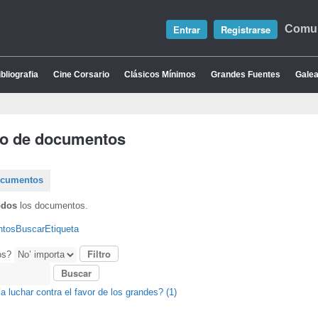
Entrar
Registrarse
Comun
bliografia
Cine Corsario
Clásicos Mínimos
Grandes Fuentes
Galea
io de documentos
ocumentos
odos
los documentos.
ntos
Buscar
Etiqueta
os?
a luchar contra el favor de los grandes? (1)