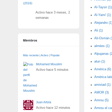
Al-Taysir (1)
Activo hace 3 meses, 2
Al-Yami' (1)
semanas
Alejandro (1
Ali (1)
Ali-Osmán (
Miembros
almées (1)
Alpujarras (
Más reciente
|
Activo
|
Popular
alun (1)
Mohamed Mouslim
América (6)
Activo hace 5 minutos
América lati
amistad (1)
AMOR (3)
Amrou (5)
Juan Artola
Activo hace 12 minutos
Amrou el car