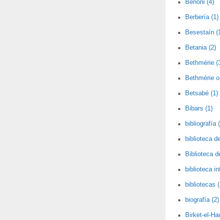
Benoni (4)
Berbería (1)
Besestaín (
Betania (2)
Bethmérie (
Bethmérie o 
Betsabé (1)
Bibars (1)
bibliografía 
biblioteca de
Biblioteca 
biblioteca i
bibliotecas (
biografía (2)
Birket-el-Had