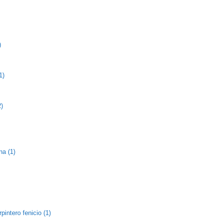
)
1)
2)
na (1)
pintero fenicio (1)