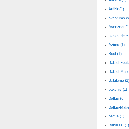
Astarté (1)
Atribir (1)
aventuras d
Avenzoar (1
avisos de e-
Azima (1)
Baal (1)
Bab-el-Fout
Bab-el-Mabd
Babilonia (1
bakchis (1)
Balkis (6)
Balkis-Make
bamia (1)
Banaïas. (1)