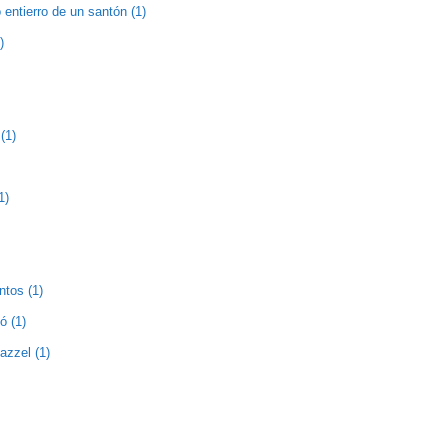
entierro de un santón (1)
)
(1)
1)
ntos (1)
ó (1)
zzel (1)