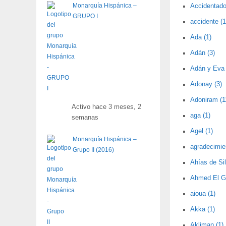
Monarquía Hispánica –
Accidentado 
GRUPO I
accidente (1
Ada (1)
Adán (3)
Adán y Eva 
Adonay (3)
Adoniram (1
Activo hace 3 meses, 2
aga (1)
semanas
Agel (1)
Monarquía Hispánica –
agradecimie
Grupo II (2016)
Ahías de Sil
Ahmed El Ga
aioua (1)
Akka (1)
Akliman (1)