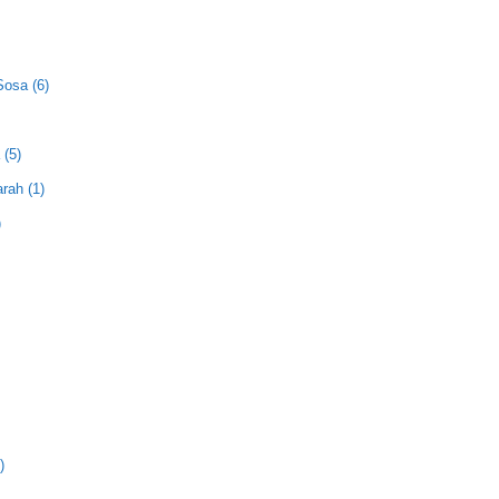
Sosa (6)
 (5)
rah (1)
)
)