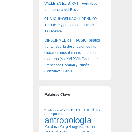
VALLE EN EL S. XVII – Ferhabad –
«La cacería del Rey»
01-MICHIYOSHI AOKI: RENNYO.
Traductor y presentador, OSAMI
TAKIZAWA
DIPLOINMED del IH-CSIC Relatos
fronterizos: la descripción de las
ciudades musulmanas en el mundo
moderno (ss. XVI-XVII) Coordinan
Francesco Caprioli y Rubén
González Cuerva
Palabras Clave
abastecimientos
"mohaddisin"
anarquismo
antropología
Arabia
Argel
armada
Argelia
avisos
armada turca