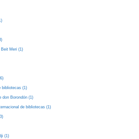
1)
3)
Beit Meri (1)
(6)
 bibliotecas (1)
de don Borondón (1)
nternacional de bibliotecas (1)
3)
ji (1)