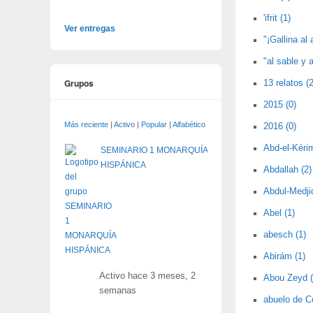
'ifrit (1)
Ver entregas
"¡Gallina al 
"al sable y a
Grupos
13 relatos (2
2015 (0)
Más reciente
|
Activo
|
Popular
|
Alfabético
2016 (0)
Abd-el-Kérim
SEMINARIO 1 MONARQUÍA
HISPÁNICA
Abdallah (2)
Abdul-Medjid
Abel (1)
abesch (1)
Abirám (1)
Activo hace 3 meses, 2
Abou Zeyd (
semanas
abuelo de C