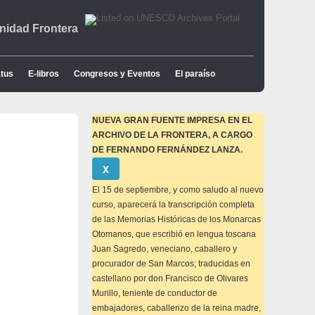
idad Frontera
tus
E-libros
Congresos y Eventos
El paraíso
NUEVA GRAN FUENTE IMPRESA EN EL
ARCHIVO DE LA FRONTERA, A CARGO
DE FERNANDO FERNÁNDEZ LANZA.
Descartar
Χ
este
aviso
El 15 de septiembre, y como saludo al nuevo
curso, aparecerá la transcripción completa
de las Memorias Históricas de los Monarcas
Otomanos, que escribió en lengua toscana
Juan Sagredo, veneciano, caballero y
procurador de San Marcos; traducidas en
castellano por don Francisco de Olivares
Murillo, teniente de conductor de
embajadores, caballerizo de la reina madre,