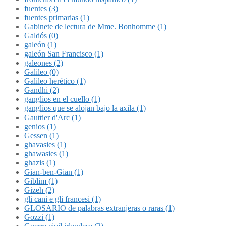
fuentes (3)
fuentes primarias (1)
Gabinete de lectura de Mme. Bonhomme (1)
Galdós (0)
galeón (1)
galeón San Francisco (1)
galeones (2)
Galileo (0)
Galileo herético (1)
Gandhi (2)
ganglios en el cuello (1)
ganglios que se alojan bajo la axila (1)
Gauttier d'Arc (1)
genios (1)
Gessen (1)
ghavasies (1)
ghawasies (1)
ghazis (1)
Gian-ben-Gian (1)
Giblim (1)
Gizeh (2)
gli cani e gli francesi (1)
GLOSARIO de palabras extranjeras o raras (1)
Gozzi (1)