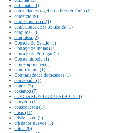
colonias (2)
colonnate (1)
comandantes y gobernadores de Orán (1)
comercio (9)
confesionalismo (1)
confesiones de la bombarda (1)
conjuros (1)
conquista (2)
Consejo de Estado (1)
Consejo de Indias (1)
Consejo de Portugal (1)
Constantinopla (1)
Contemporánea (1)
contracultura (1)
Contrariedades domésticas (1)
conversión (1)
coptos (3)
corsarios (7)
CORSARIOS BERBERISCOS (1)
Corydon (1)
couscoussou (1)
crisis (11)
cristianismo (2)
cristianos nuevos (1)
crítica (0)