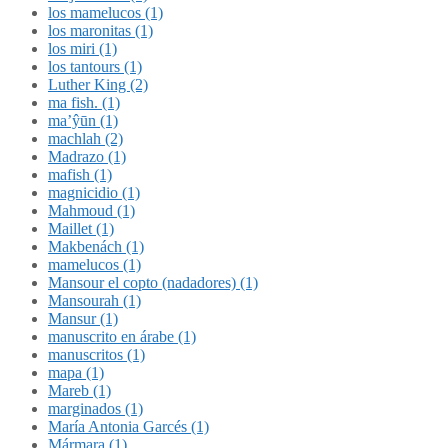
los mamelucos (1)
los maronitas (1)
los miri (1)
los tantours (1)
Luther King (2)
ma fish. (1)
ma’ŷūn (1)
machlah (2)
Madrazo (1)
mafish (1)
magnicidio (1)
Mahmoud (1)
Maillet (1)
Makbenách (1)
mamelucos (1)
Mansour el copto (nadadores) (1)
Mansourah (1)
Mansur (1)
manuscrito en árabe (1)
manuscritos (1)
mapa (1)
Mareb (1)
marginados (1)
María Antonia Garcés (1)
Mármara (1)