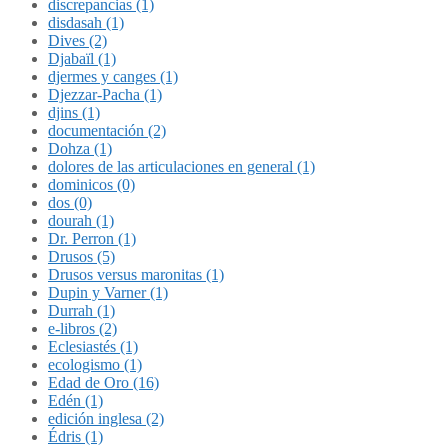
discrepancias (1)
disdasah (1)
Dives (2)
Djabaïl (1)
djermes y canges (1)
Djezzar-Pacha (1)
djins (1)
documentación (2)
Dohza (1)
dolores de las articulaciones en general (1)
dominicos (0)
dos (0)
dourah (1)
Dr. Perron (1)
Drusos (5)
Drusos versus maronitas (1)
Dupin y Varner (1)
Durrah (1)
e-libros (2)
Eclesiastés (1)
ecologismo (1)
Edad de Oro (16)
Edén (1)
edición inglesa (2)
Édris (1)