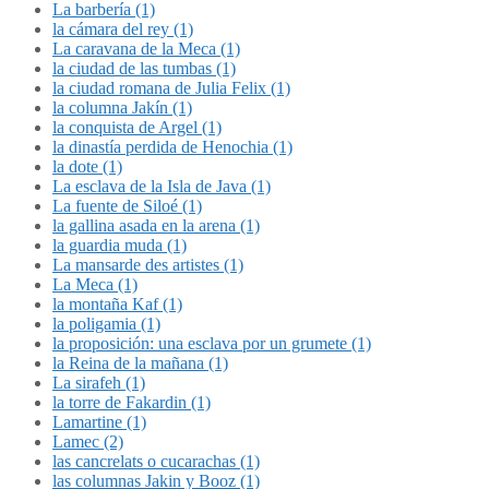
La barbería (1)
la cámara del rey (1)
La caravana de la Meca (1)
la ciudad de las tumbas (1)
la ciudad romana de Julia Felix (1)
la columna Jakín (1)
la conquista de Argel (1)
la dinastía perdida de Henochia (1)
la dote (1)
La esclava de la Isla de Java (1)
La fuente de Siloé (1)
la gallina asada en la arena (1)
la guardia muda (1)
La mansarde des artistes (1)
La Meca (1)
la montaña Kaf (1)
la poligamia (1)
la proposición: una esclava por un grumete (1)
la Reina de la mañana (1)
La sirafeh (1)
la torre de Fakardin (1)
Lamartine (1)
Lamec (2)
las cancrelats o cucarachas (1)
las columnas Jakin y Booz (1)