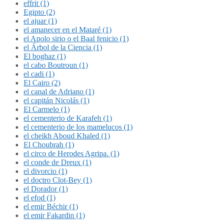
effrit (1)
Egipto (2)
el ajuar (1)
el amanecer en el Mataré (1)
el Apolo sirio o el Baal fenicio (1)
el Árbol de la Ciencia (1)
El boghaz (1)
el cabo Boutroun (1)
el cadi (1)
El Cairo (2)
el canal de Adriano (1)
el capitán Nicolás (1)
El Carmelo (1)
el cementerio de Karafeh (1)
el cementerio de los mamelucos (1)
el cheikh Aboud Khaled (1)
El Choubrah (1)
el circo de Herodes Agripa. (1)
el conde de Dreux (1)
el divorcio (1)
el doctro Clot-Bey (1)
el Dorador (1)
el efod (1)
el emir Béchir (1)
el emir Fakardin (1)