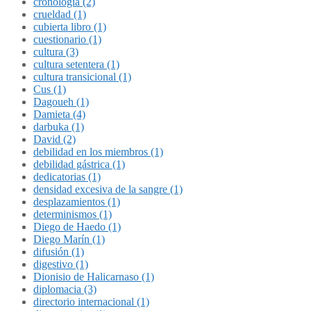
cronología (2)
crueldad (1)
cubierta libro (1)
cuestionario (1)
cultura (3)
cultura setentera (1)
cultura transicional (1)
Cus (1)
Dagoueh (1)
Damieta (4)
darbuka (1)
David (2)
debilidad en los miembros (1)
debilidad gástrica (1)
dedicatorias (1)
densidad excesiva de la sangre (1)
desplazamientos (1)
determinismos (1)
Diego de Haedo (1)
Diego Marín (1)
difusión (1)
digestivo (1)
Dionisio de Halicarnaso (1)
diplomacia (3)
directorio internacional (1)