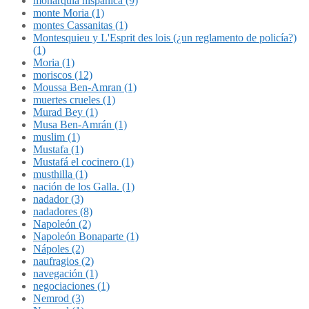
monarquía hispánica (9)
monte Moria (1)
montes Cassanitas (1)
Montesquieu y L'Esprit des lois (¿un reglamento de policía?)
(1)
Moria (1)
moriscos (12)
Moussa Ben-Amran (1)
muertes crueles (1)
Murad Bey (1)
Musa Ben-Amrán (1)
muslim (1)
Mustafa (1)
Mustafá el cocinero (1)
musthilla (1)
nación de los Galla. (1)
nadador (3)
nadadores (8)
Napoleón (2)
Napoleón Bonaparte (1)
Nápoles (2)
naufragios (2)
navegación (1)
negociaciones (1)
Nemrod (3)