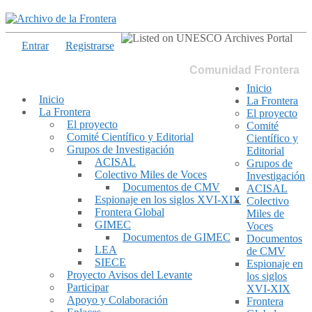
Entrar
Registrarse
Comunidad Frontera
Inicio
Inicio
La Frontera
La Frontera
El proyecto
El proyecto
Comité
Comité Científico y Editorial
Científico y
Grupos de Investigación
Editorial
ACISAL
Grupos de
Colectivo Miles de Voces
Investigación
Documentos de CMV
ACISAL
Espionaje en los siglos XVI-XIX
Colectivo
Frontera Global
Miles de
GIMEC
Voces
Documentos de GIMEC
Documentos
LEA
de CMV
SIECE
Espionaje en
Proyecto Avisos del Levante
los siglos
Participar
XVI-XIX
Apoyo y Colaboración
Frontera