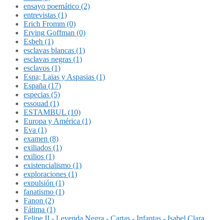
ensayo poemático (2)
entrevistas (1)
Erich Fromm (0)
Erving Goffman (0)
Esbeh (1)
esclavas blancas (1)
esclavas negras (1)
esclavos (1)
Esna; Laïas y Aspasias (1)
España (17)
especias (5)
essouad (1)
ESTAMBUL (10)
Europa y América (1)
Eva (1)
examen (8)
exiliados (1)
exilios (1)
existencialismo (1)
exploraciones (1)
expulsión (1)
fanatismo (1)
Fanon (2)
Fátima (1)
Felipe II - Leyenda Negra - Cartas - Infantas - Isabel Clara