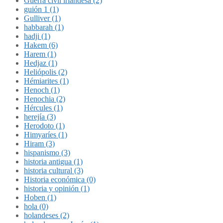
Guerra civil irlandesa (2)
guión 1 (1)
Gulliver (1)
habbarah (1)
hadji (1)
Hakem (6)
Harem (1)
Hedjaz (1)
Heliópolis (2)
Hémiarites (1)
Henoch (1)
Henochia (2)
Hércules (1)
herejía (3)
Herodoto (1)
Himyaríes (1)
Hiram (3)
hispanismo (3)
historia antigua (1)
historia cultural (3)
Historia económica (0)
historia y opinión (1)
Hoben (1)
hola (0)
holandeses (2)