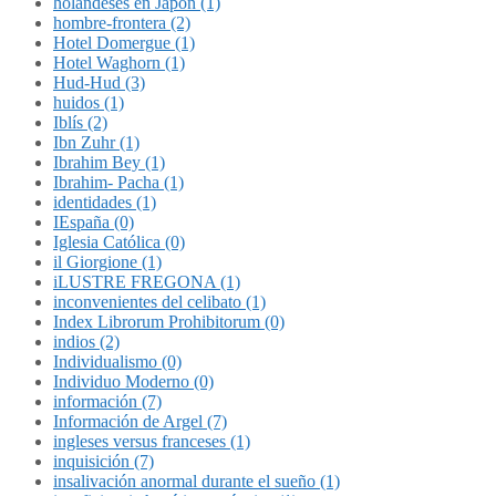
holandeses en Japón (1)
hombre-frontera (2)
Hotel Domergue (1)
Hotel Waghorn (1)
Hud-Hud (3)
huidos (1)
Iblís (2)
Ibn Zuhr (1)
Ibrahim Bey (1)
Ibrahim- Pacha (1)
identidades (1)
IEspaña (0)
Iglesia Católica (0)
il Giorgione (1)
iLUSTRE FREGONA (1)
inconvenientes del celibato (1)
Index Librorum Prohibitorum (0)
indios (2)
Individualismo (0)
Individuo Moderno (0)
información (7)
Información de Argel (7)
ingleses versus franceses (1)
inquisición (7)
insalivación anormal durante el sueño (1)