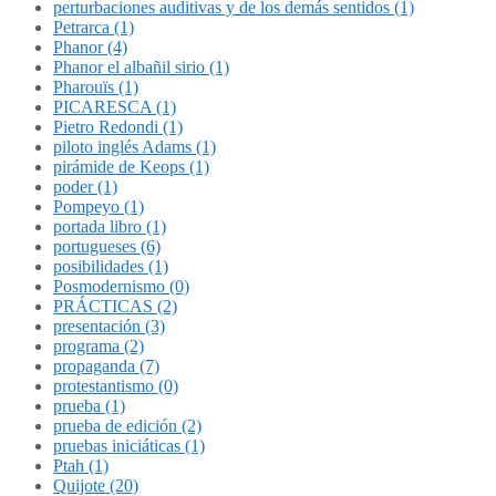
perturbaciones auditivas y de los demás sentidos (1)
Petrarca (1)
Phanor (4)
Phanor el albañil sirio (1)
Pharouïs (1)
PICARESCA (1)
Pietro Redondi (1)
piloto inglés Adams (1)
pirámide de Keops (1)
poder (1)
Pompeyo (1)
portada libro (1)
portugueses (6)
posibilidades (1)
Posmodernismo (0)
PRÁCTICAS (2)
presentación (3)
programa (2)
propaganda (7)
protestantismo (0)
prueba (1)
prueba de edición (2)
pruebas iniciáticas (1)
Ptah (1)
Quijote (20)