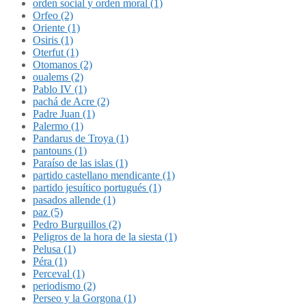
orden social y orden moral (1)
Orfeo (2)
Oriente (1)
Osiris (1)
Oterfut (1)
Otomanos (2)
oualems (2)
Pablo IV (1)
pachá de Acre (2)
Padre Juan (1)
Palermo (1)
Pandarus de Troya (1)
pantouns (1)
Paraíso de las islas (1)
partido castellano mendicante (1)
partido jesuítico portugués (1)
pasados allende (1)
paz (5)
Pedro Burguillos (2)
Peligros de la hora de la siesta (1)
Pelusa (1)
Péra (1)
Perceval (1)
periodismo (2)
Perseo y la Gorgona (1)