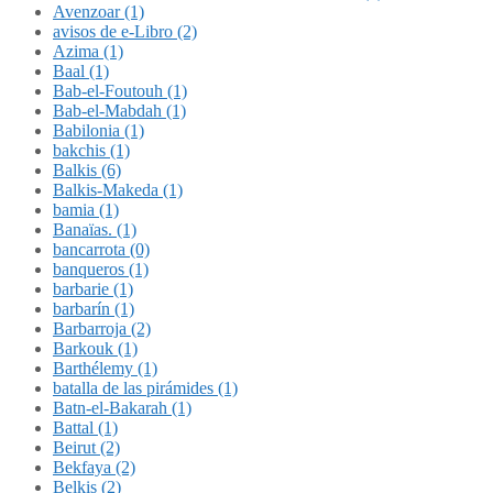
Avenzoar (1)
avisos de e-Libro (2)
Azima (1)
Baal (1)
Bab-el-Foutouh (1)
Bab-el-Mabdah (1)
Babilonia (1)
bakchis (1)
Balkis (6)
Balkis-Makeda (1)
bamia (1)
Banaïas. (1)
bancarrota (0)
banqueros (1)
barbarie (1)
barbarín (1)
Barbarroja (2)
Barkouk (1)
Barthélemy (1)
batalla de las pirámides (1)
Batn-el-Bakarah (1)
Battal (1)
Beirut (2)
Bekfaya (2)
Belkis (2)