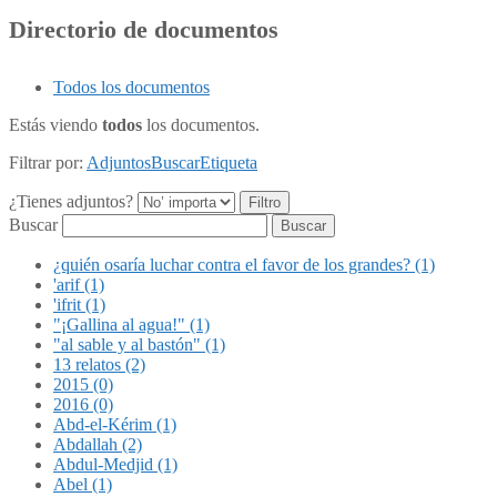
Directorio de documentos
Todos los documentos
Estás viendo
todos
los documentos.
Filtrar por:
Adjuntos
Buscar
Etiqueta
¿Tienes adjuntos?
Buscar
¿quién osaría luchar contra el favor de los grandes? (1)
'arif (1)
'ifrit (1)
"¡Gallina al agua!" (1)
"al sable y al bastón" (1)
13 relatos (2)
2015 (0)
2016 (0)
Abd-el-Kérim (1)
Abdallah (2)
Abdul-Medjid (1)
Abel (1)