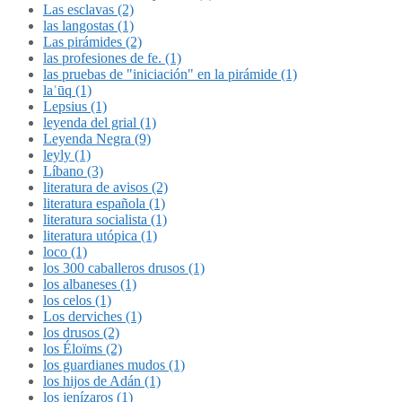
Las esclavas (2)
las langostas (1)
Las pirámides (2)
las profesiones de fe. (1)
las pruebas de "iniciación" en la pirámide (1)
laʿūq (1)
Lepsius (1)
leyenda del grial (1)
Leyenda Negra (9)
leyly (1)
Líbano (3)
literatura de avisos (2)
literatura española (1)
literatura socialista (1)
literatura utópica (1)
loco (1)
los 300 caballeros drusos (1)
los albaneses (1)
los celos (1)
Los derviches (1)
los drusos (2)
los Éloïms (2)
los guardianes mudos (1)
los hijos de Adán (1)
los jenízaros (1)