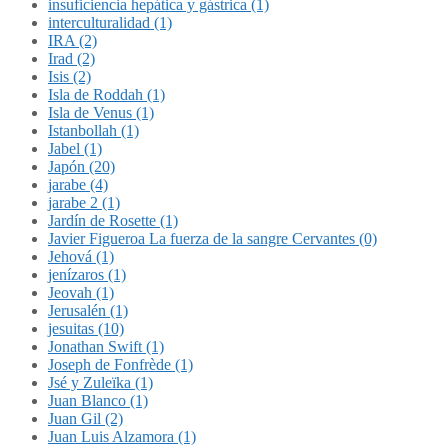
insuficiencia hepática y gástrica (1)
interculturalidad (1)
IRA (2)
Irad (2)
Isis (2)
Isla de Roddah (1)
Isla de Venus (1)
Istanbollah (1)
Jabel (1)
Japón (20)
jarabe (4)
jarabe 2 (1)
Jardín de Rosette (1)
Javier Figueroa La fuerza de la sangre Cervantes (0)
Jehová (1)
jenízaros (1)
Jeovah (1)
Jerusalén (1)
jesuitas (10)
Jonathan Swift (1)
Joseph de Fonfrède (1)
Jsé y Zuleïka (1)
Juan Blanco (1)
Juan Gil (2)
Juan Luis Alzamora (1)