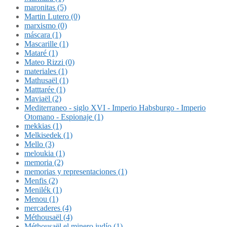
maronitas (5)
Martin Lutero (0)
marxismo (0)
máscara (1)
Mascarille (1)
Mataré (1)
Mateo Rizzi (0)
materiales (1)
Mathusaël (1)
Matttarée (1)
Maviaël (2)
Mediterraneo - siglo XVI - Imperio Habsburgo - Imperio
Otomano - Espionaje (1)
mekkias (1)
Melkisedek (1)
Mello (3)
meloukia (1)
memoria (2)
memorias y representaciones (1)
Menfis (2)
Menilék (1)
Menou (1)
mercaderes (4)
Méthousaël (4)
Méthousaël el minero judío (1)