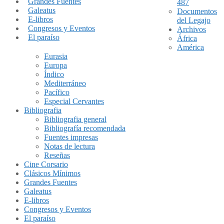
Grandes Fuentes
487
Galeatus
Documentos
E-libros
del Legajo
Congresos y Eventos
Archivos
El paraíso
África
América
Eurasia
Europa
Índico
Mediterráneo
Pacífico
Especial Cervantes
Bibliografia
Bibliografia general
Bibliografía recomendada
Fuentes impresas
Notas de lectura
Reseñas
Cine Corsario
Clásicos Mínimos
Grandes Fuentes
Galeatus
E-libros
Congresos y Eventos
El paraíso