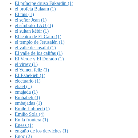
El príncipe druso Fakardin (1)
el profeta Balaam (1)
El raïs (1)
el señor Jean (1)
el símbolo TAU (1)
el sultan kébir (1)
El teatro de El Cairo (1)
el templo de Jerusalén (1)
el valle de Josafat (1)
El valle de los califas (1)
El Verde y El Dorado (1)
el virrey (1)
el Yemen feliz (1)
El-Esbekieh (1)
electuario (1)
eliael (1)
emajada (1)
Embabeh (1)
embajadas (1)
Emile Lubbert (1)
Emilio Sola (4)
En la frontera (1)
Eneas (1)
engaño de los derviches (1)
Enoc (2)