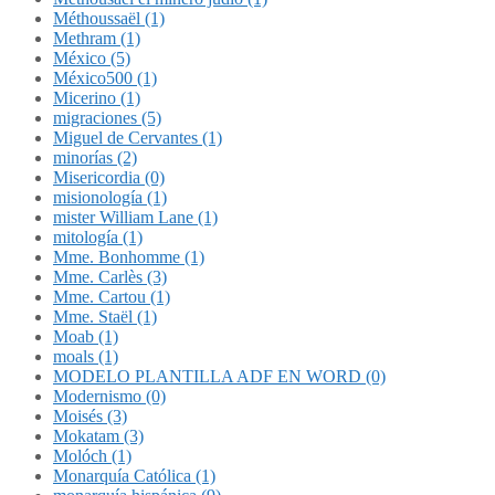
Méthoussaël (1)
Methram (1)
México (5)
México500 (1)
Micerino (1)
migraciones (5)
Miguel de Cervantes (1)
minorías (2)
Misericordia (0)
misionología (1)
mister William Lane (1)
mitología (1)
Mme. Bonhomme (1)
Mme. Carlès (3)
Mme. Cartou (1)
Mme. Staël (1)
Moab (1)
moals (1)
MODELO PLANTILLA ADF EN WORD (0)
Modernismo (0)
Moisés (3)
Mokatam (3)
Molóch (1)
Monarquía Católica (1)