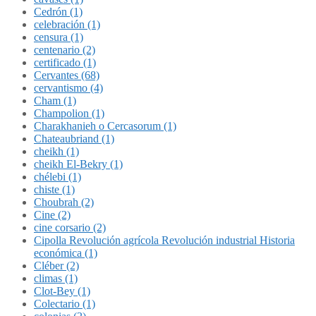
Cedrón (1)
celebración (1)
censura (1)
centenario (2)
certificado (1)
Cervantes (68)
cervantismo (4)
Cham (1)
Champolion (1)
Charakhanieh o Cercasorum (1)
Chateaubriand (1)
cheikh (1)
cheikh El-Bekry (1)
chélebi (1)
chiste (1)
Choubrah (2)
Cine (2)
cine corsario (2)
Cipolla Revolución agrícola Revolución industrial Historia
económica (1)
Cléber (2)
climas (1)
Clot-Bey (1)
Colectario (1)