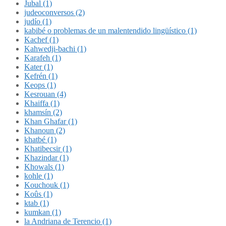
Jubal (1)
judeoconversos (2)
judío (1)
kabibé o problemas de un malentendido lingüístico (1)
Kachef (1)
Kahwedji-bachi (1)
Karafeh (1)
Kater (1)
Kefrén (1)
Keops (1)
Kesrouan (4)
Khaiffa (1)
khamsín (2)
Khan Ghafar (1)
Khanoun (2)
khatbé (1)
Khatibecsir (1)
Khazindar (1)
Khowals (1)
kohle (1)
Kouchouk (1)
Koûs (1)
ktab (1)
kumkan (1)
la Andriana de Terencio (1)