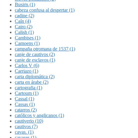
Busiris (1)
cabeza confusa al despertar (1)
cadine (2)
Caín (4)
Cairo (2)
Calish (1)
Cambises (1)
Camoens (1)
campaña otromana de 1537 (1)
canje de cautivos (2)
canje de esclavos (1)
Carlos V (6)
Carriazo (1)
carta diplomática (2)
carta en árabe (2)
cartografia (1)
Cartoum (1)
Cassal (1)
Cassas (1)
catarros (2)
católicos y anglicanos (1)
cautiverio (10)
cautivos (7)
cavas. (1)
cavases (1)