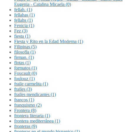
Eugenia - Catalina Micaela (0)
fellah. (1)
fellahas (1)
fellahs (1)
Fenicia (1)
Fez (3)
fiesta (1)
Fiesta y Rito en la Edad Moderna (1)
Filipinas (5)
filosofía (1)
firman. (1)
flotas (1)
formatos (1)
Foucault (0)
foulouz (1)
fraile carmelita (1)
frailes (3)
frailes mendicantes (1)
francos (1)
franquismo (2)
Frontera (8)
frontera literaria (1)
frontera mediterránea (1)
fronteras (9)
fronteras en el mundo hispanico (1)