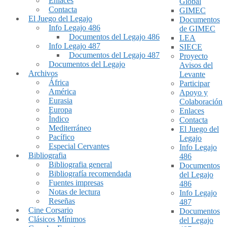
Enlaces
Global
Contacta
GIMEC
El Juego del Legajo
Documentos
Info Legajo 486
de GIMEC
Documentos del Legajo 486
LEA
Info Legajo 487
SIECE
Documentos del Legajo 487
Proyecto
Documentos del Legajo
Avisos del
Archivos
Levante
África
Participar
América
Apoyo y
Eurasia
Colaboración
Europa
Enlaces
Índico
Contacta
Mediterráneo
El Juego del
Pacífico
Legajo
Especial Cervantes
Info Legajo
Bibliografia
486
Bibliografia general
Documentos
Bibliografía recomendada
del Legajo
Fuentes impresas
486
Notas de lectura
Info Legajo
Reseñas
487
Cine Corsario
Documentos
Clásicos Mínimos
del Legajo