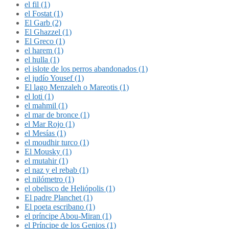
el fil (1)
el Fostat (1)
El Garb (2)
El Ghazzel (1)
El Greco (1)
el harem (1)
el hulla (1)
el islote de los perros abandonados (1)
el judío Yousef (1)
El lago Menzaleh o Mareotis (1)
el loti (1)
el mahmil (1)
el mar de bronce (1)
el Mar Rojo (1)
el Mesías (1)
el moudhir turco (1)
El Mousky (1)
el mutahir (1)
el naz y el rebab (1)
el nilómetro (1)
el obelisco de Heliópolis (1)
El padre Planchet (1)
El poeta escribano (1)
el príncipe Abou-Miran (1)
el Príncipe de los Genios (1)