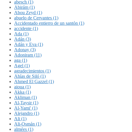
abesch (1)
Abirám (1)
Abou Zeyd (1)
abuelo de Cervantes (1)
Accidentado entierro de un santón (1)
accidente (1)
Ada (1)
Adán (3)
Adán y Eva (1)
Adonay (3)
Adoniram (11)
aga (1)
Agel (1)
agradecimientos (1)
Ahías de Siló (1)
Ahmed El Gazzel (1)
aioua (1)
Akka (1)
Akliman (1)
Al-Taysir (1)
Al-Yami' (1)
Alejandro (1)
Ali (1)
Ali-Osmán (1)
almées (1)