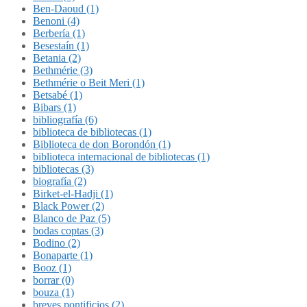
Ben-Daoud (1)
Benoni (4)
Berbería (1)
Besestaín (1)
Betania (2)
Bethmérie (3)
Bethmérie o Beit Meri (1)
Betsabé (1)
Bibars (1)
bibliografía (6)
biblioteca de bibliotecas (1)
Biblioteca de don Borondón (1)
biblioteca internacional de bibliotecas (1)
bibliotecas (3)
biografía (2)
Birket-el-Hadji (1)
Black Power (2)
Blanco de Paz (5)
bodas coptas (3)
Bodino (2)
Bonaparte (1)
Booz (1)
borrar (0)
bouza (1)
breves pontificios (2)