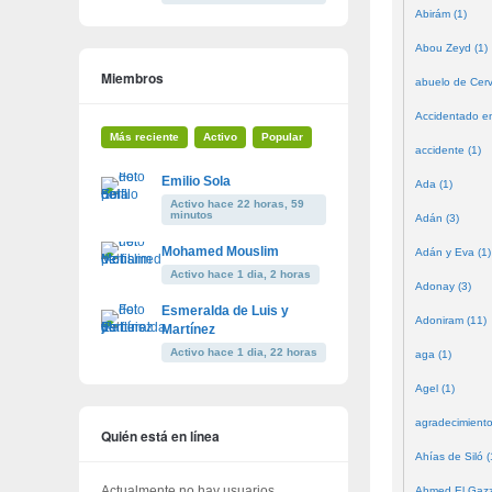
Abirám (1)
Abou Zeyd (1)
Miembros
abuelo de Cerv
Accidentado en
Más reciente
Activo
Popular
accidente (1)
Emilio Sola
Ada (1)
Activo hace 22 horas, 59
minutos
Adán (3)
Mohamed Mouslim
Adán y Eva (1)
Activo hace 1 dia, 2 horas
Adonay (3)
Esmeralda de Luis y
Adoniram (11)
Martínez
Activo hace 1 dia, 22 horas
aga (1)
Agel (1)
agradecimiento
Quién está en línea
Ahías de Siló (
Actualmente no hay usuarios
Ahmed El Gazze