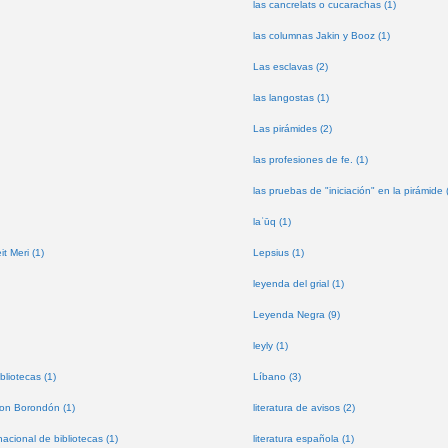
las cancrelats o cucarachas (1)
las columnas Jakin y Booz (1)
Las esclavas (2)
las langostas (1)
Las pirámides (2)
las profesiones de fe. (1)
las pruebas de "iniciación" en la pirámide 
laʿūq (1)
t Meri (1)
Lepsius (1)
leyenda del grial (1)
Leyenda Negra (9)
leyly (1)
bliotecas (1)
Líbano (3)
don Borondón (1)
literatura de avisos (2)
nacional de bibliotecas (1)
literatura española (1)