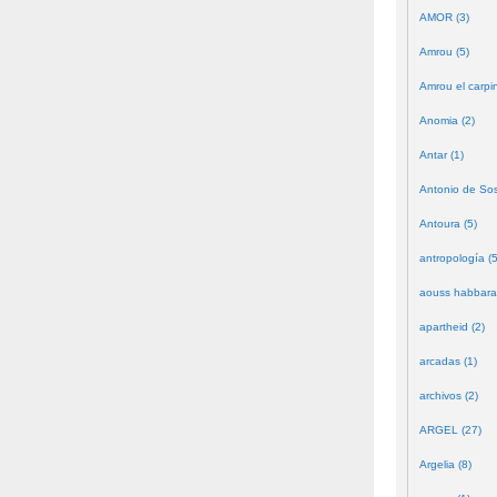
AMOR (3)
Amrou (5)
Amrou el carpin
Anomia (2)
Antar (1)
Antonio de Sos
Antoura (5)
antropología (5
aouss habbara
apartheid (2)
arcadas (1)
archivos (2)
ARGEL (27)
Argelia (8)