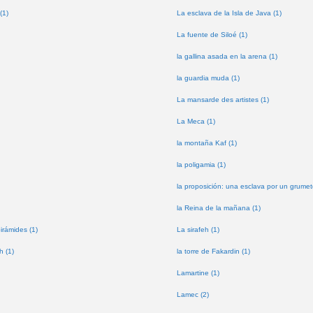
(1)
La esclava de la Isla de Java (1)
La fuente de Siloé (1)
la gallina asada en la arena (1)
la guardia muda (1)
La mansarde des artistes (1)
La Meca (1)
la montaña Kaf (1)
la poligamia (1)
la proposición: una esclava por un grumet
la Reina de la mañana (1)
pirámides (1)
La sirafeh (1)
h (1)
la torre de Fakardin (1)
Lamartine (1)
Lamec (2)