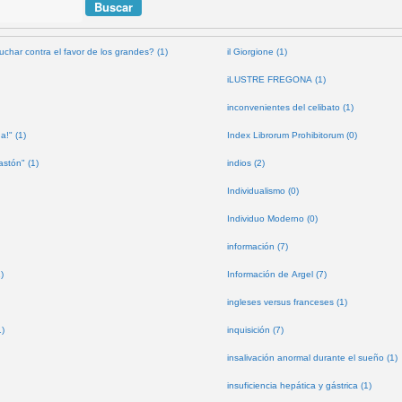
uchar contra el favor de los grandes? (1)
il Giorgione (1)
iLUSTRE FREGONA (1)
inconvenientes del celibato (1)
a!" (1)
Index Librorum Prohibitorum (0)
astón" (1)
indios (2)
Individualismo (0)
Individuo Moderno (0)
información (7)
)
Información de Argel (7)
ingleses versus franceses (1)
1)
inquisición (7)
insalivación anormal durante el sueño (1)
insuficiencia hepática y gástrica (1)