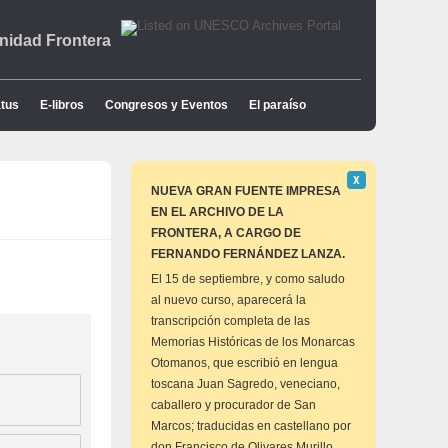
idad Frontera
tus
E-libros
Congresos y Eventos
El paraíso
Descartar
Χ
este
NUEVA GRAN FUENTE IMPRESA
aviso
EN EL ARCHIVO DE LA
FRONTERA, A CARGO DE
FERNANDO FERNÁNDEZ LANZA.
El 15 de septiembre, y como saludo
al nuevo curso, aparecerá la
transcripción completa de las
Memorias Históricas de los Monarcas
Otomanos, que escribió en lengua
toscana Juan Sagredo, veneciano,
caballero y procurador de San
Marcos; traducidas en castellano por
don Francisco de Olivares Murillo,