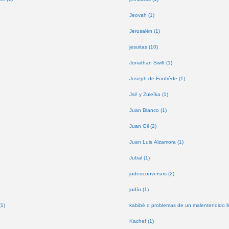
Jeovah (1)
Jerusalén (1)
jesuitas (10)
Jonathan Swift (1)
Joseph de Fonfrède (1)
Jsé y Zuleïka (1)
Juan Blanco (1)
Juan Gil (2)
Juan Luis Alzamora (1)
Jubal (1)
judeoconversos (2)
judío (1)
(1)
kabibé o problemas de un malentendido lin
Kachef (1)