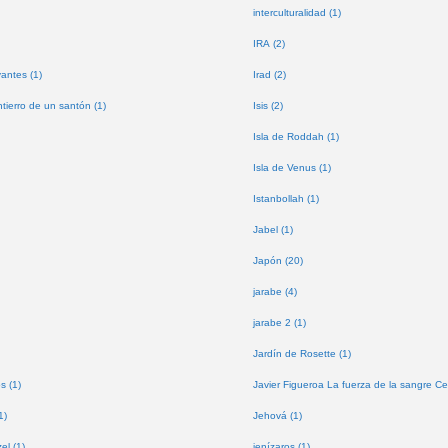
interculturalidad (1)
IRA (2)
antes (1)
Irad (2)
tierro de un santón (1)
Isis (2)
Isla de Roddah (1)
Isla de Venus (1)
Istanbollah (1)
Jabel (1)
Japón (20)
jarabe (4)
jarabe 2 (1)
Jardín de Rosette (1)
s (1)
Javier Figueroa La fuerza de la sangre Ce
1)
Jehová (1)
l (1)
jenízaros (1)