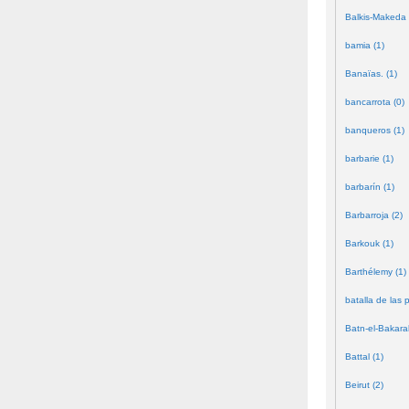
Balkis-Makeda 
bamia (1)
Banaïas. (1)
bancarrota (0)
banqueros (1)
barbarie (1)
barbarín (1)
Barbarroja (2)
Barkouk (1)
Barthélemy (1)
batalla de las 
Batn-el-Bakara
Battal (1)
Beirut (2)