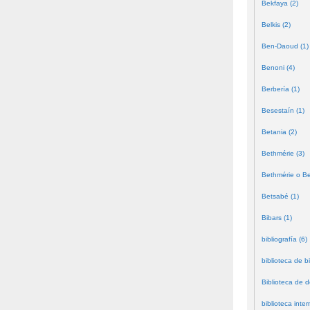
Bekfaya (2)
Belkis (2)
Ben-Daoud (1)
Benoni (4)
Berbería (1)
Besestaín (1)
Betania (2)
Bethmérie (3)
Bethmérie o Bei
Betsabé (1)
Bibars (1)
bibliografía (6)
biblioteca de bi
Biblioteca de 
biblioteca inter