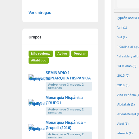
Ver entregas
¿quién osaría l
'arif (1)
Grupos
'ifrit (1)
"¡Gallina al agu
Más reciente
Activo
Popular
"al sable y al b
Alfabético
13 relatos (2)
SEMINARIO 1
2015 (0)
MONARQUÍA HISPÁNICA
Activo hace 3 meses, 2
2016 (0)
semanas
Abd-el-Kérim (1
Monarquía Hispánica –
GRUPO I
Abdallah (2)
Activo hace 3 meses, 2
semanas
Abdul-Medjid (
Monarquía Hispánica –
Abel (1)
Grupo II (2016)
abesch (1)
Activo hace 3 meses, 2
semanas