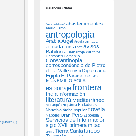
Palabras Clave
abastecimientos
"mohaddisin"
anarquismo
antropología
Arabia
Argel
armada
Argelia
avisos
armada turca
arte
Babilonia
Barbarroja
cautivos
Cervantes
Comercio
Constantinopla
correspondencia de Pietro
della Valle
Diplomacia
corso
Egipto
El Paraiso de las
Islas
EMILIO SOLA
frontera
espionaje
India
información
literatura
Mediterráneo
Nadadores
Monarquía Hispánica
novela
Narrativa árabe popular
Persia
Orán
Nápoles
poesía
Servicios de Información
güístico (1)
siglo XVII primera mitad
turcos
Tierra Santa
teatro