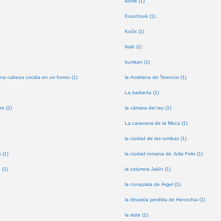
kohle (1)
Kouchouk (1)
Koûs (1)
ktab (1)
kumkan (1)
na cabeza cocida en un horno (1)
la Andriana de Terencio (1)
La barbería (1)
ro (2)
la cámara del rey (1)
La caravana de la Meca (1)
la ciudad de las tumbas (1)
 (1)
la ciudad romana de Julia Felix (1)
 (1)
la columna Jakín (1)
la conquista de Argel (1)
la dinastía perdida de Henochia (1)
la dote (1)