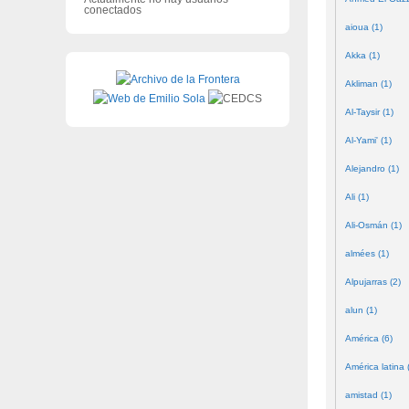
conectados
aioua (1)
Akka (1)
Akliman (1)
Al-Taysir (1)
Al-Yami' (1)
Alejandro (1)
Ali (1)
Ali-Osmán (1)
almées (1)
Alpujarras (2)
alun (1)
América (6)
América latina 
amistad (1)