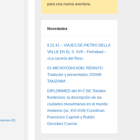
para una nueva aventura.
Novedades
II.22.41 – VIAJES DE PIETRO DELLA
VALLE EN EL S. XVII – Ferhabad –
«La cacería del Rey»
01-MICHIYOSHI AOKI: RENNYO.
Traductor y presentador, OSAMI
TAKIZAWA
DIPLOINMED del IH-CSIC Relatos
fronterizos: la descripción de las
ciudades musulmanas en el mundo
moderno (ss. XVI-XVII) Coordinan
Francesco Caprioli y Rubén
rvantes (0)
González Cuerva