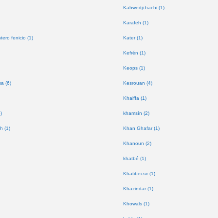
Kahwedji-bachi (1)
Karafeh (1)
tero fenicio (1)
Kater (1)
Kefrén (1)
Keops (1)
a (6)
Kesrouan (4)
Khaiffa (1)
)
khamsín (2)
h (1)
Khan Ghafar (1)
Khanoun (2)
khatbé (1)
Khatibecsir (1)
Khazindar (1)
Khowals (1)