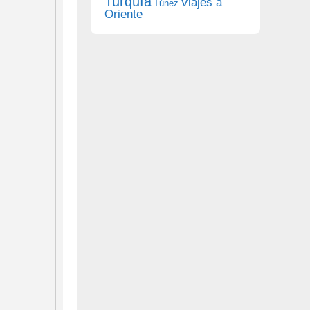
Turquía
Viajes a
Túnez
Oriente