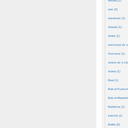
arouss (1)
arte (3)
asesinato (1)
Astarté (1)
Atribir (1)
aventuras de u
Avenzoar (1)
avisos de e-Lib
Azima (1)
Baal (1)
Bab-el-Foutouh
Bab-el-Mabdah
Babilonia (1)
bakchis (1)
Balkis (6)