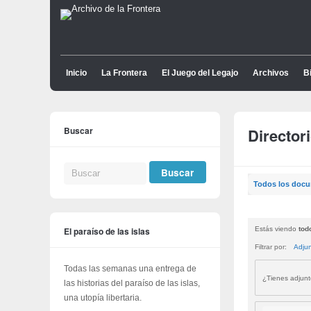
Inicio
La Frontera
El Juego del Legajo
Archivos
Bi
Buscar
Director
Todos los doc
El paraíso de las islas
Estás viendo
tod
Filtrar por:
Adju
Todas las semanas una entrega de
¿Tienes adjun
las historias del paraíso de las islas,
una utopía libertaria.
Buscar