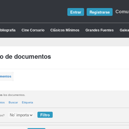
Entrar
Registrarse
Comun
bliografia
Cine Corsario
Clásicos Mínimos
Grandes Fuentes
Galea
io de documentos
umentos
os
los documentos.
ntos
Buscar
Etiqueta
tos?