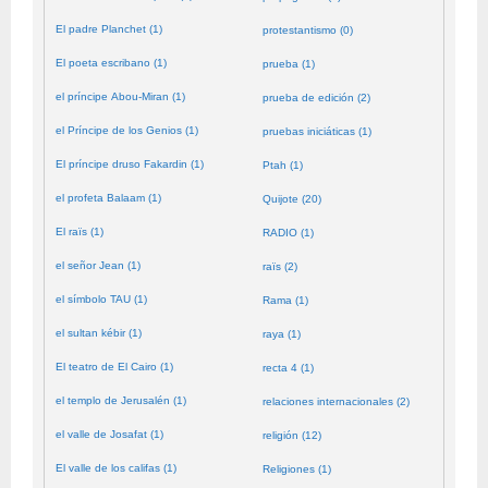
El padre Planchet (1)
protestantismo (0)
El poeta escribano (1)
prueba (1)
el príncipe Abou-Miran (1)
prueba de edición (2)
el Príncipe de los Genios (1)
pruebas iniciáticas (1)
El príncipe druso Fakardin (1)
Ptah (1)
el profeta Balaam (1)
Quijote (20)
El raïs (1)
RADIO (1)
el señor Jean (1)
raïs (2)
el símbolo TAU (1)
Rama (1)
el sultan kébir (1)
raya (1)
El teatro de El Cairo (1)
recta 4 (1)
el templo de Jerusalén (1)
relaciones internacionales (2)
el valle de Josafat (1)
religión (12)
El valle de los califas (1)
Religiones (1)