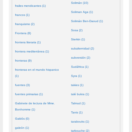
Solimán (10)
frailes mendicantes (1)
Soliman Aga (1)
francos (1)
Solimán Ben-Daoud (1)
franquismo (2)
Sosa (2)
Frontera (8)
Sterkin (1)
frontera literaria (1)
subalternidad (2)
frontera mediterránea (1)
subversión (2)
fronteras (9)
Sudáfrica (1)
fronteras en el mundo hispanico
(1)
Syra (1)
fuentes (3)
takies (1)
fuentes primarias (1)
talé bukra (1)
Gabinete de lectura de Mme.
Talmud (1)
Bonhomme (1)
Tanis (1)
Galdós (0)
tarabouks (1)
galeón (1)
tarbouche (2)