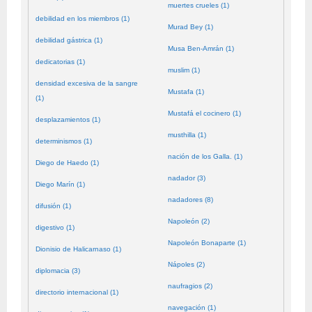
muertes crueles (1)
debilidad en los miembros (1)
Murad Bey (1)
debilidad gástrica (1)
Musa Ben-Amrán (1)
dedicatorias (1)
muslim (1)
densidad excesiva de la sangre
Mustafa (1)
(1)
Mustafá el cocinero (1)
desplazamientos (1)
musthilla (1)
determinismos (1)
nación de los Galla. (1)
Diego de Haedo (1)
nadador (3)
Diego Marín (1)
nadadores (8)
difusión (1)
Napoleón (2)
digestivo (1)
Napoleón Bonaparte (1)
Dionisio de Halicarnaso (1)
Nápoles (2)
diplomacia (3)
naufragios (2)
directorio internacional (1)
navegación (1)