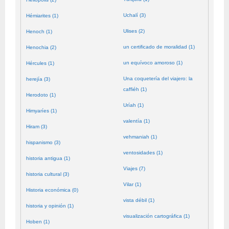
Uchalí (3)
Hémiarites (1)
Ulises (2)
Henoch (1)
un certificado de moralidad (1)
Henochia (2)
un equívoco amoroso (1)
Hércules (1)
Una coquetería del viajero: la
herejía (3)
caffiéh (1)
Herodoto (1)
Uríah (1)
Himyaríes (1)
valentía (1)
Hiram (3)
vehmaniah (1)
hispanismo (3)
ventosidades (1)
historia antigua (1)
Viajes (7)
historia cultural (3)
Vilar (1)
Historia económica (0)
vista débil (1)
historia y opinión (1)
visualización cartográfica (1)
Hoben (1)