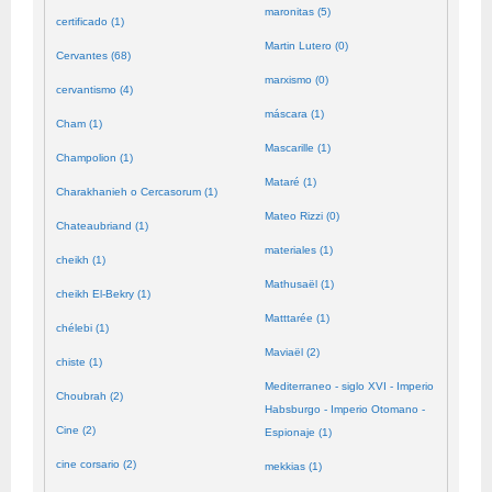
maronitas (5)
certificado (1)
Martin Lutero (0)
Cervantes (68)
marxismo (0)
cervantismo (4)
máscara (1)
Cham (1)
Mascarille (1)
Champolion (1)
Mataré (1)
Charakhanieh o Cercasorum (1)
Mateo Rizzi (0)
Chateaubriand (1)
materiales (1)
cheikh (1)
Mathusaël (1)
cheikh El-Bekry (1)
Matttarée (1)
chélebi (1)
Maviaël (2)
chiste (1)
Mediterraneo - siglo XVI - Imperio
Choubrah (2)
Habsburgo - Imperio Otomano -
Cine (2)
Espionaje (1)
cine corsario (2)
mekkias (1)