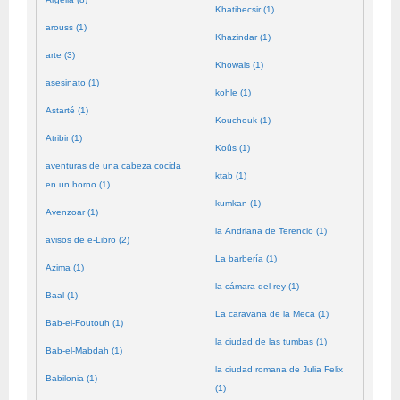
Khatibecsir (1)
arouss (1)
Khazindar (1)
arte (3)
Khowals (1)
asesinato (1)
kohle (1)
Astarté (1)
Kouchouk (1)
Atribir (1)
Koûs (1)
aventuras de una cabeza cocida
ktab (1)
en un horno (1)
kumkan (1)
Avenzoar (1)
la Andriana de Terencio (1)
avisos de e-Libro (2)
La barbería (1)
Azima (1)
la cámara del rey (1)
Baal (1)
La caravana de la Meca (1)
Bab-el-Foutouh (1)
la ciudad de las tumbas (1)
Bab-el-Mabdah (1)
la ciudad romana de Julia Felix
Babilonia (1)
(1)