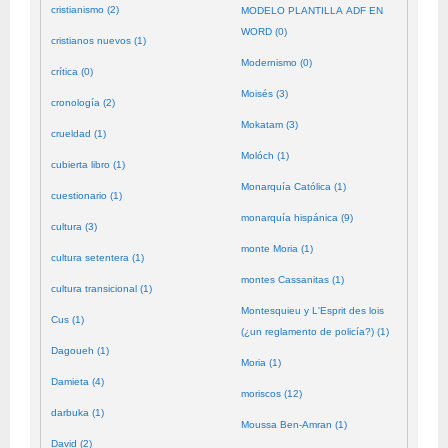
cristianismo (2)
MODELO PLANTILLA ADF EN
WORD (0)
cristianos nuevos (1)
Modernismo (0)
crítica (0)
Moisés (3)
cronología (2)
Mokatam (3)
crueldad (1)
Molóch (1)
cubierta libro (1)
Monarquía Católica (1)
cuestionario (1)
monarquía hispánica (9)
cultura (3)
monte Moria (1)
cultura setentera (1)
montes Cassanitas (1)
cultura transicional (1)
Montesquieu y L'Esprit des lois
Cus (1)
(¿un reglamento de policía?) (1)
Dagoueh (1)
Moria (1)
Damieta (4)
moriscos (12)
darbuka (1)
Moussa Ben-Amran (1)
David (2)