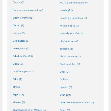
Drusos (5)
NOTAS provisionales (0)
Drusos versus maronitas (1)
novela (12)
Dupin y Varner (1)
novela de caballería (1)
Durrah (1)
novela negra (1)
e-libros (2)
oasis de Ammón (1)
Eclesiastés (1)
obstrucciones (1)
ecologismo (1)
odaleuk (2)
Edad de Oro (16)
oficial prusiano (1)
Edén (1)
Okel de Jellab (1)
edición inglesa (2)
Okel. (1)
Édris (1)
Onías (1)
effrit (1)
opinión (6)
Egipto (2)
Orán (20)
el ajuar (1)
orden social y orden moral (1)
el amanecer en el Mataré (1)
Orfeo (2)