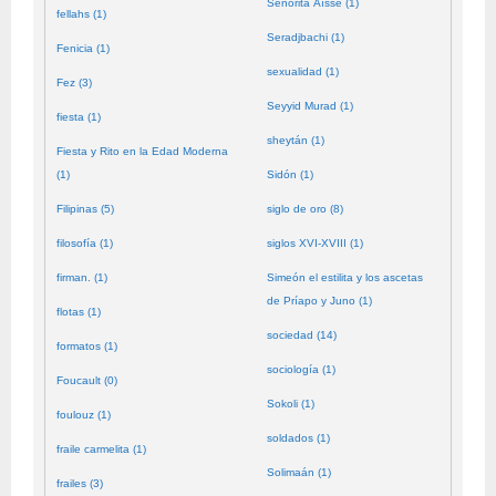
Señorita Aïssé (1)
fellahs (1)
Seradjbachi (1)
Fenicia (1)
sexualidad (1)
Fez (3)
Seyyid Murad (1)
fiesta (1)
sheytán (1)
Fiesta y Rito en la Edad Moderna
(1)
Sidón (1)
Filipinas (5)
siglo de oro (8)
filosofía (1)
siglos XVI-XVIII (1)
firman. (1)
Simeón el estilita y los ascetas
de Príapo y Juno (1)
flotas (1)
sociedad (14)
formatos (1)
sociología (1)
Foucault (0)
Sokoli (1)
foulouz (1)
soldados (1)
fraile carmelita (1)
Solimaán (1)
frailes (3)