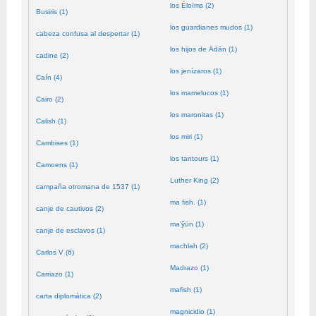
los Éloïms (2)
Busiris (1)
los guardianes mudos (1)
cabeza confusa al despertar (1)
los hijos de Adán (1)
cadine (2)
los jenízaros (1)
Caín (4)
los mamelucos (1)
Cairo (2)
los maronitas (1)
Calish (1)
los miri (1)
Cambises (1)
los tantours (1)
Camoens (1)
Luther King (2)
campaña otromana de 1537 (1)
ma fish. (1)
canje de cautivos (2)
ma’ŷūn (1)
canje de esclavos (1)
machlah (2)
Carlos V (6)
Madrazo (1)
Carriazo (1)
mafish (1)
carta diplomática (2)
magnicidio (1)