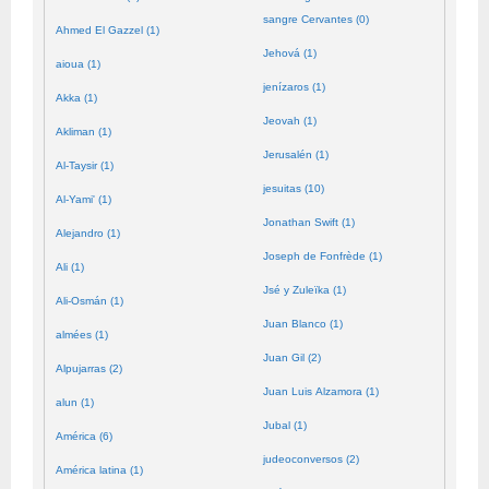
sangre Cervantes (0)
Ahmed El Gazzel (1)
Jehová (1)
aioua (1)
jenízaros (1)
Akka (1)
Jeovah (1)
Akliman (1)
Jerusalén (1)
Al-Taysir (1)
jesuitas (10)
Al-Yami' (1)
Jonathan Swift (1)
Alejandro (1)
Joseph de Fonfrède (1)
Ali (1)
Jsé y Zuleïka (1)
Ali-Osmán (1)
Juan Blanco (1)
almées (1)
Juan Gil (2)
Alpujarras (2)
Juan Luis Alzamora (1)
alun (1)
Jubal (1)
América (6)
judeoconversos (2)
América latina (1)