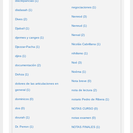
discrepancias (1)
negociaciones (1)
disdasah (1)
Nemrod (3)
Dives (2)
Nemrud (1)
Djabaïl (1)
Nerval (2)
djermes y canges (1)
Nicolás Cabrillana (1)
Djezzar-Pacha (1)
nihilismo (1)
djins (1)
Noé (3)
documentación (2)
Noéma (1)
Dohza (1)
Nota breve (0)
dolores de las articulaciones en
general (1)
nota de lectura (2)
dominicos (0)
notario Pedro de Ribera (1)
dos (0)
NOTAS CURSO (0)
dourah (1)
notas examen (0)
Dr. Perron (1)
NOTAS FINALES (1)