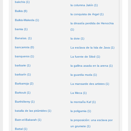
bakchis (1)
la columna Jakín (1)
Balkis (6)
la conquista de Argel (1)
Balkis-Makeda (1)
la dinastía perdida de Henochia
bamia (1)
(1)
Banaïas. (1)
la dote (1)
bancarrota (0)
La esclava de la Isla de Java (1)
banqueros (1)
La fuente de Siloé (1)
barbarie (1)
la gallina asada en la arena (1)
barbarín (1)
la guardia muda (1)
Barbarroja (2)
La mansarde des artistes (1)
Barkouk (1)
La Meca (1)
Barthélemy (1)
la montaña Kaf (1)
batalla de las pirámides (1)
la poligamia (1)
Batn-el-Bakarah (1)
la proposición: una esclava por
un grumete (1)
Battal (1)