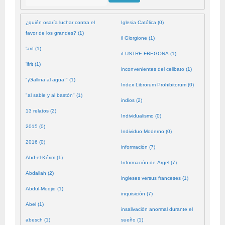
¿quién osaría luchar contra el
Iglesia Católica (0)
favor de los grandes? (1)
il Giorgione (1)
'arif (1)
iLUSTRE FREGONA (1)
'ifrit (1)
inconvenientes del celibato (1)
"¡Gallina al agua!" (1)
Index Librorum Prohibitorum (0)
"al sable y al bastón" (1)
indios (2)
13 relatos (2)
Individualismo (0)
2015 (0)
Individuo Moderno (0)
2016 (0)
información (7)
Abd-el-Kérim (1)
Información de Argel (7)
Abdallah (2)
ingleses versus franceses (1)
Abdul-Medjid (1)
inquisición (7)
Abel (1)
insalivación anormal durante el
abesch (1)
sueño (1)