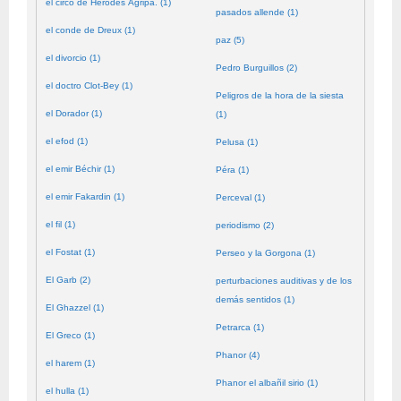
el circo de Herodes Agripa. (1)
pasados allende (1)
el conde de Dreux (1)
paz (5)
el divorcio (1)
Pedro Burguillos (2)
el doctro Clot-Bey (1)
Peligros de la hora de la siesta
el Dorador (1)
(1)
el efod (1)
Pelusa (1)
el emir Béchir (1)
Péra (1)
el emir Fakardin (1)
Perceval (1)
el fil (1)
periodismo (2)
el Fostat (1)
Perseo y la Gorgona (1)
El Garb (2)
perturbaciones auditivas y de los
demás sentidos (1)
El Ghazzel (1)
Petrarca (1)
El Greco (1)
Phanor (4)
el harem (1)
Phanor el albañil sirio (1)
el hulla (1)