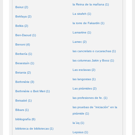
la Reina de la mañana (1)
Beirut (2)
La sirafeh (1)
Bekfaya (2)
la torre de Fakardin (1)
Belkis (2)
Lamartine (1)
Ben-Daoud (1)
Lamec (2)
Benoni (4)
las cancrelats o cucarachas (1)
Berbería (1)
las columnas Jakin y Booz (1)
Besestaín (1)
Las esclavas (2)
Betania (2)
las langostas (1)
Bethmérie (3)
Las pirámides (2)
Bethmérie o Beit Meri (1)
las profesiones de fe. (1)
Betsabé (1)
las pruebas de "iniciación" en la
Bibars (1)
pirámide (1)
bibliografía (6)
laʿūq (1)
biblioteca de bibliotecas (1)
Lepsius (1)