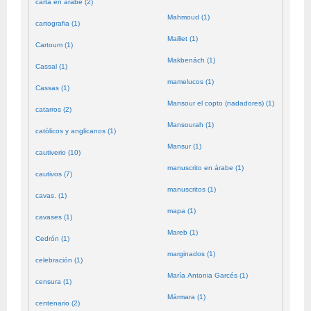
carta en árabe (2)
Mahmoud (1)
cartografia (1)
Maillet (1)
Cartoum (1)
Makbenách (1)
Cassal (1)
mamelucos (1)
Cassas (1)
Mansour el copto (nadadores) (1)
catarros (2)
Mansourah (1)
católicos y anglicanos (1)
Mansur (1)
cautiverio (10)
manuscrito en árabe (1)
cautivos (7)
manuscritos (1)
cavas. (1)
mapa (1)
cavases (1)
Mareb (1)
Cedrón (1)
marginados (1)
celebración (1)
María Antonia Garcés (1)
censura (1)
Mármara (1)
centenario (2)