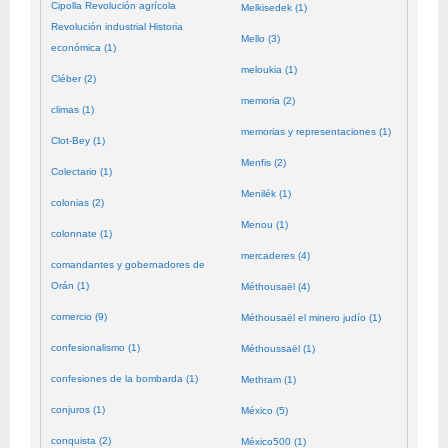
Cipolla Revolución agrícola
Melkisedek (1)
Revolución industrial Historia
Mello (3)
económica (1)
meloukia (1)
Cléber (2)
memoria (2)
climas (1)
memorias y representaciones (1)
Clot-Bey (1)
Menfis (2)
Colectario (1)
Menilék (1)
colonias (2)
Menou (1)
colonnate (1)
mercaderes (4)
comandantes y gobernadores de
Orán (1)
Méthousaël (4)
comercio (9)
Méthousaël el minero judío (1)
confesionalismo (1)
Méthoussaël (1)
confesiones de la bombarda (1)
Methram (1)
conjuros (1)
México (5)
conquista (2)
México500 (1)