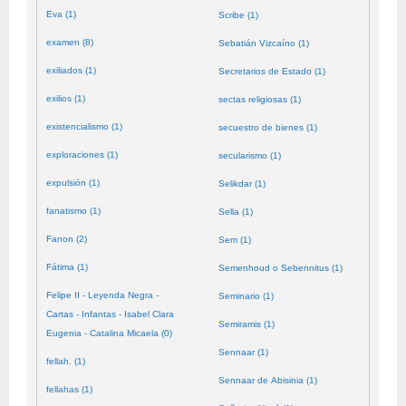
Eva (1)
Scribe (1)
examen (8)
Sebatián Vizcaíno (1)
exiliados (1)
Secretarios de Estado (1)
exilios (1)
sectas religiosas (1)
existencialismo (1)
secuestro de bienes (1)
exploraciones (1)
secularismo (1)
expulsión (1)
Selikdar (1)
fanatismo (1)
Sella (1)
Fanon (2)
Sem (1)
Fátima (1)
Semenhoud o Sebennitus (1)
Felipe II - Leyenda Negra -
Seminario (1)
Cartas - Infantas - Isabel Clara
Semiramis (1)
Eugenia - Catalina Micaela (0)
Sennaar (1)
fellah. (1)
Sennaar de Abisinia (1)
fellahas (1)