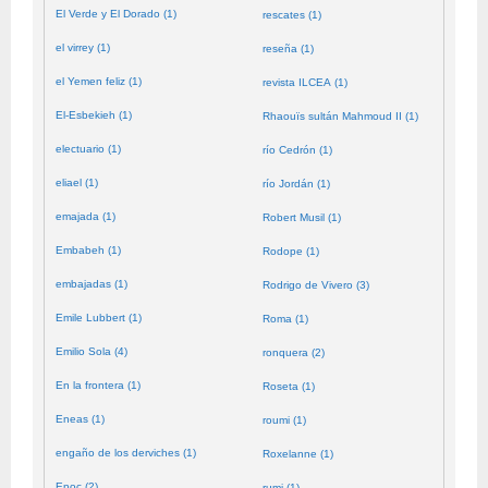
El Verde y El Dorado (1)
rescates (1)
el virrey (1)
reseña (1)
el Yemen feliz (1)
revista ILCEA (1)
El-Esbekieh (1)
Rhaouïs sultán Mahmoud II (1)
electuario (1)
río Cedrón (1)
eliael (1)
río Jordán (1)
emajada (1)
Robert Musil (1)
Embabeh (1)
Rodope (1)
embajadas (1)
Rodrigo de Vivero (3)
Emile Lubbert (1)
Roma (1)
Emilio Sola (4)
ronquera (2)
En la frontera (1)
Roseta (1)
Eneas (1)
roumi (1)
engaño de los derviches (1)
Roxelanne (1)
Enoc (2)
rumi (1)