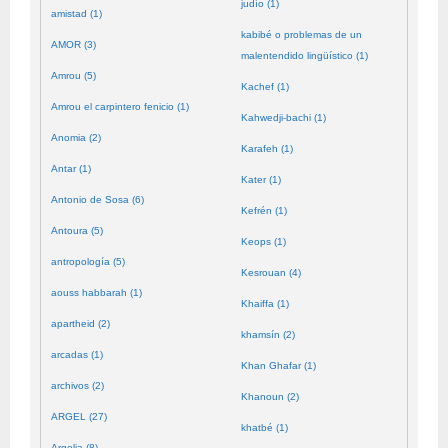
judío (1)
amistad (1)
kabibé o problemas de un
AMOR (3)
malentendido lingüístico (1)
Amrou (5)
Kachef (1)
Amrou el carpintero fenicio (1)
Kahwedji-bachi (1)
Anomia (2)
Karafeh (1)
Antar (1)
Kater (1)
Antonio de Sosa (6)
Kefrén (1)
Antoura (5)
Keops (1)
antropología (5)
Kesrouan (4)
aouss habbarah (1)
Khaiffa (1)
apartheid (2)
khamsín (2)
arcadas (1)
Khan Ghafar (1)
archivos (2)
Khanoun (2)
ARGEL (27)
khatbé (1)
Argelia (8)