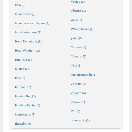
Volney (2)
hola (0)
vómitos (1)
holandeses (2)
wékil (1)
holandeses en Japón (1)
William Morris (1)
hombre-frontera (2)
yalek (1)
Hotel Domergue (1)
Yamaks (1)
Hotel Waghorn (1)
Yavours (1)
Hud-Hud (3)
Yins (1)
huidos (1)
ysu inflamación (1)
Iblís (2)
Zabetta (1)
Ibn Zuhr (1)
Zeynab (4)
Ibrahim Bey (1)
Zikkers (1)
Ibrahim- Pacha (1)
Zikr (1)
identidades (1)
zommarah (1)
IEspaña (0)