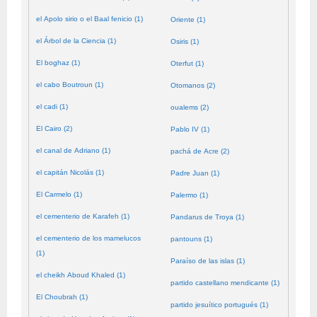
el Apolo sirio o el Baal fenicio (1)
Oriente (1)
el Árbol de la Ciencia (1)
Osiris (1)
El boghaz (1)
Oterfut (1)
el cabo Boutroun (1)
Otomanos (2)
el cadi (1)
oualems (2)
El Cairo (2)
Pablo IV (1)
el canal de Adriano (1)
pachá de Acre (2)
el capitán Nicolás (1)
Padre Juan (1)
El Carmelo (1)
Palermo (1)
el cementerio de Karafeh (1)
Pandarus de Troya (1)
el cementerio de los mamelucos
pantouns (1)
(1)
Paraíso de las islas (1)
el cheikh Aboud Khaled (1)
partido castellano mendicante (1)
El Choubrah (1)
partido jesuítico portugués (1)