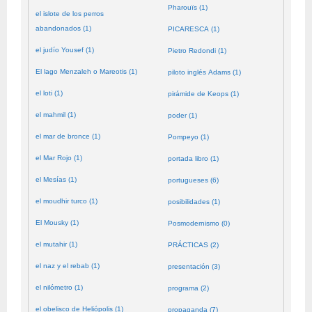
Pharouïs (1)
el islote de los perros
abandonados (1)
PICARESCA (1)
el judío Yousef (1)
Pietro Redondi (1)
El lago Menzaleh o Mareotis (1)
piloto inglés Adams (1)
el loti (1)
pirámide de Keops (1)
el mahmil (1)
poder (1)
el mar de bronce (1)
Pompeyo (1)
el Mar Rojo (1)
portada libro (1)
el Mesías (1)
portugueses (6)
el moudhir turco (1)
posibilidades (1)
El Mousky (1)
Posmodernismo (0)
el mutahir (1)
PRÁCTICAS (2)
el naz y el rebab (1)
presentación (3)
el nilómetro (1)
programa (2)
el obelisco de Heliópolis (1)
propaganda (7)