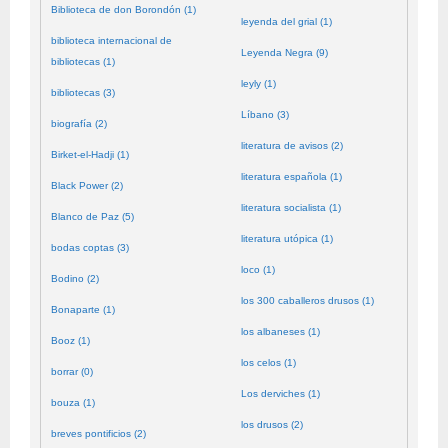
Biblioteca de don Borondón (1)
leyenda del grial (1)
biblioteca internacional de
Leyenda Negra (9)
bibliotecas (1)
leyly (1)
bibliotecas (3)
Líbano (3)
biografía (2)
literatura de avisos (2)
Birket-el-Hadji (1)
literatura española (1)
Black Power (2)
literatura socialista (1)
Blanco de Paz (5)
literatura utópica (1)
bodas coptas (3)
loco (1)
Bodino (2)
los 300 caballeros drusos (1)
Bonaparte (1)
los albaneses (1)
Booz (1)
los celos (1)
borrar (0)
Los derviches (1)
bouza (1)
los drusos (2)
breves pontificios (2)