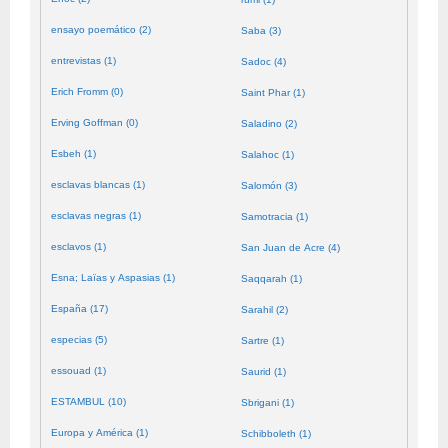
ensayo poemático (2)
Saba (3)
entrevistas (1)
Sadoc (4)
Erich Fromm (0)
Saint Phar (1)
Erving Goffman (0)
Saladino (2)
Esbeh (1)
Salahoc (1)
esclavas blancas (1)
Salomón (3)
esclavas negras (1)
Samotracia (1)
esclavos (1)
San Juan de Acre (4)
Esna; Laïas y Aspasias (1)
Saqqarah (1)
España (17)
Sarahil (2)
especias (5)
Sartre (1)
essouad (1)
Saurid (1)
ESTAMBUL (10)
Sbrigani (1)
Europa y América (1)
Schibboleth (1)