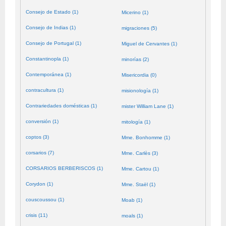
Consejo de Estado (1)
Micerino (1)
Consejo de Indias (1)
migraciones (5)
Consejo de Portugal (1)
Miguel de Cervantes (1)
Constantinopla (1)
minorías (2)
Contemporánea (1)
Misericordia (0)
contracultura (1)
misionología (1)
Contrariedades domésticas (1)
mister William Lane (1)
conversión (1)
mitología (1)
coptos (3)
Mme. Bonhomme (1)
corsarios (7)
Mme. Carlès (3)
CORSARIOS BERBERISCOS (1)
Mme. Cartou (1)
Corydon (1)
Mme. Staël (1)
couscoussou (1)
Moab (1)
crisis (11)
moals (1)