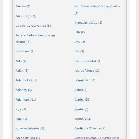
Abirám (1)
insuficiencia hepática y gástrica
(1)
Abou Zeyd (1)
interculturalidad (1)
abuelo de Cervantes (1)
IRA (2)
Accidentado entierro de un
santón (1)
Irad (2)
accidente (1)
Isis (2)
Ada (1)
Isla de Roddah (1)
Adán (3)
Isla de Venus (1)
Adán y Eva (1)
Istanbollah (1)
Adonay (3)
Jabel (1)
Adoniram (11)
Japón (20)
aga (1)
jarabe (4)
Agel (1)
jarabe 2 (1)
agradecimientos (1)
Jardín de Rosette (1)
Ahías de Siló (1)
Javier Figueroa La fuerza de la