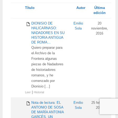
Tienes
Título
Autor
Última
adjunto
edición
DIONISIO DE
Emilio
20
HALICARNASO:
Sola
noviembre,
NADADORES EN SU
2016
HISTORIA ANTIGUA
DE ROMA…
Quiero preparar para
el Archivo de la
Frontera algunas
piezas de Nadadores
de historiadores
romanos, y he
comenzado por
Dionisio […]
|
Leer
Historial
Nota de lectura: EL
Emilio
25 febrero,
ANTONIO DE SOSA
Sola
2012
DE MARÍA ANTONIA
GARCÉS, UN