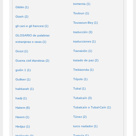
tormenta (1)
Giblim (1)
Touloun (1)
Gizeh (2)
Toussoun-Bey (1)
gli cani e gli francesi (1)
traducción (3)
GLOSARIO de palabras
traducciones (1)
extranjeras o raras (1)
Transición (1)
Gozzi (1)
tratado de paz (2)
Guerra civil irlandesa (2)
Trebisonda (1)
guión 1 (1)
Trípolo (1)
Gulliver (1)
Tubal (1)
habbarah (1)
Tubalcaín (3)
hadji (1)
Tubalcaín o Tubal-Caín (1)
Hakem (6)
Túnez (2)
Harem (1)
turco nadador (1)
Hedjaz (1)
Turquía (1)
Heliópolis (2)