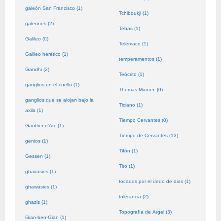
galeón San Francisco (1)
Tchiboukji (1)
galeones (2)
Tebas (1)
Galileo (0)
Telémaco (1)
Galileo herético (1)
temperamentos (1)
Gandhi (2)
Teócrito (1)
ganglios en el cuello (1)
Thomas Murner. (0)
ganglios que se alojan bajo la
Ticiano (1)
axila (1)
Tiempo Cervantes (0)
Gauttier d'Arc (1)
Tiempo de Cervantes (13)
genios (1)
Tifón (1)
Gessen (1)
Tiro (1)
ghavasies (1)
tocados por el dedo de dios (1)
ghawasies (1)
tolerancia (2)
ghazis (1)
Topografía de Argel (3)
Gian-ben-Gian (1)