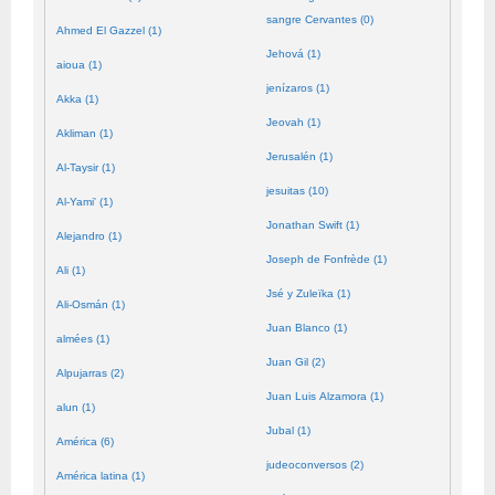
sangre Cervantes (0)
Ahmed El Gazzel (1)
Jehová (1)
aioua (1)
jenízaros (1)
Akka (1)
Jeovah (1)
Akliman (1)
Jerusalén (1)
Al-Taysir (1)
jesuitas (10)
Al-Yami' (1)
Jonathan Swift (1)
Alejandro (1)
Joseph de Fonfrède (1)
Ali (1)
Jsé y Zuleïka (1)
Ali-Osmán (1)
Juan Blanco (1)
almées (1)
Juan Gil (2)
Alpujarras (2)
Juan Luis Alzamora (1)
alun (1)
Jubal (1)
América (6)
judeoconversos (2)
América latina (1)