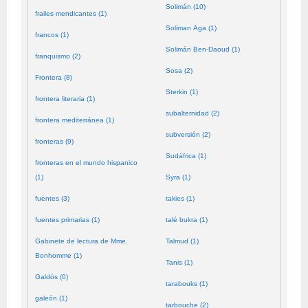
Solimán (10)
frailes mendicantes (1)
Soliman Aga (1)
francos (1)
Solimán Ben-Daoud (1)
franquismo (2)
Sosa (2)
Frontera (8)
Sterkin (1)
frontera literaria (1)
subalternidad (2)
frontera mediterránea (1)
subversión (2)
fronteras (9)
Sudáfrica (1)
fronteras en el mundo hispanico
(1)
Syra (1)
fuentes (3)
takies (1)
fuentes primarias (1)
talé bukra (1)
Gabinete de lectura de Mme.
Talmud (1)
Bonhomme (1)
Tanis (1)
Galdós (0)
tarabouks (1)
galeón (1)
tarbouche (2)