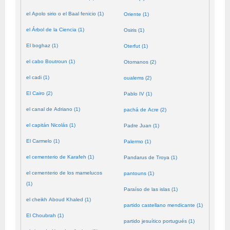
el Apolo sirio o el Baal fenicio (1)
Oriente (1)
el Árbol de la Ciencia (1)
Osiris (1)
El boghaz (1)
Oterfut (1)
el cabo Boutroun (1)
Otomanos (2)
el cadi (1)
oualems (2)
El Cairo (2)
Pablo IV (1)
el canal de Adriano (1)
pachá de Acre (2)
el capitán Nicolás (1)
Padre Juan (1)
El Carmelo (1)
Palermo (1)
el cementerio de Karafeh (1)
Pandarus de Troya (1)
el cementerio de los mamelucos
pantouns (1)
(1)
Paraíso de las islas (1)
el cheikh Aboud Khaled (1)
partido castellano mendicante (1)
El Choubrah (1)
partido jesuítico portugués (1)