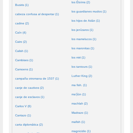
los Éloïms (2)
Busiris (1)
los guardianes mudos (1)
cabeza confusa al despertar (1)
los hijos de Adán (1)
cadine (2)
los jenízaros (1)
Caín (4)
los mamelucos (1)
Cairo (2)
los maronitas (1)
Calish (1)
los miri (1)
Cambises (1)
los tantours (1)
Camoens (1)
Luther King (2)
campaña otromana de 1537 (1)
ma fish. (1)
canje de cautivos (2)
ma’ŷūn (1)
canje de esclavos (1)
machlah (2)
Carlos V (6)
Madrazo (1)
Carriazo (1)
mafish (1)
carta diplomática (2)
magnicidio (1)