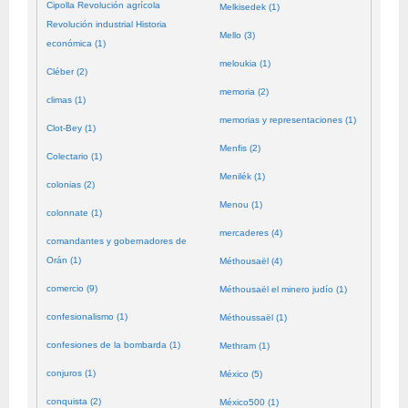
Cipolla Revolución agrícola
Melkisedek (1)
Revolución industrial Historia
Mello (3)
económica (1)
meloukia (1)
Cléber (2)
memoria (2)
climas (1)
memorias y representaciones (1)
Clot-Bey (1)
Menfis (2)
Colectario (1)
Menilék (1)
colonias (2)
Menou (1)
colonnate (1)
mercaderes (4)
comandantes y gobernadores de
Orán (1)
Méthousaël (4)
comercio (9)
Méthousaël el minero judío (1)
confesionalismo (1)
Méthoussaël (1)
confesiones de la bombarda (1)
Methram (1)
conjuros (1)
México (5)
conquista (2)
México500 (1)