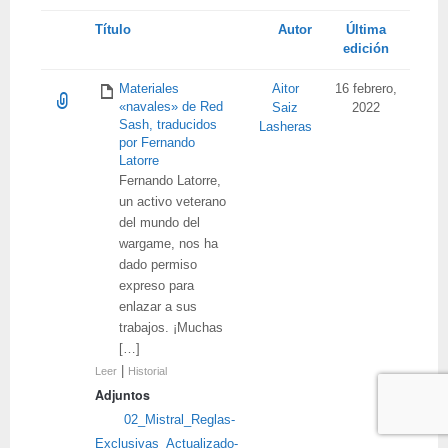
Tienes
Título
Autor
Última
adjunto
edición
Materiales
Aitor
16 febrero,
«navales» de Red
Saiz
2022
Sash, traducidos
Lasheras
por Fernando
Latorre
Fernando Latorre,
un activo veterano
del mundo del
wargame, nos ha
dado permiso
expreso para
enlazar a sus
trabajos. ¡Muchas
[…]
|
Leer
Historial
Adjuntos
02_Mistral_Reglas-
Exclusivas_Actualizado-