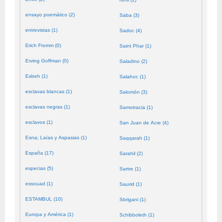
ensayo poemático (2)
Saba (3)
entrevistas (1)
Sadoc (4)
Erich Fromm (0)
Saint Phar (1)
Erving Goffman (0)
Saladino (2)
Esbeh (1)
Salahoc (1)
esclavas blancas (1)
Salomón (3)
esclavas negras (1)
Samotracia (1)
esclavos (1)
San Juan de Acre (4)
Esna; Laïas y Aspasias (1)
Saqqarah (1)
España (17)
Sarahil (2)
especias (5)
Sartre (1)
essouad (1)
Saurid (1)
ESTAMBUL (10)
Sbrigani (1)
Europa y América (1)
Schibboleth (1)