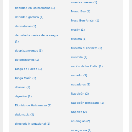
muertes crueles (1)
debilidad en los miembros (1)
Murad Bey (1)
debilidad gástrica (1)
Musa Ben-Amrán (1)
dedicatorias (1)
muslim (1)
densidad excesiva de la sangre
Mustafa (1)
(1)
Mustafá el cocinero (1)
desplazamientos (1)
musthilla (1)
determinismos (1)
nación de los Galla. (1)
Diego de Haedo (1)
nadador (3)
Diego Marín (1)
nadadores (8)
difusión (1)
Napoleón (2)
digestivo (1)
Napoleón Bonaparte (1)
Dionisio de Halicarnaso (1)
Nápoles (2)
diplomacia (3)
naufragios (2)
directorio internacional (1)
navegación (1)