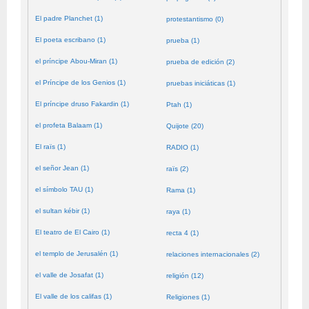
El padre Planchet (1)
protestantismo (0)
El poeta escribano (1)
prueba (1)
el príncipe Abou-Miran (1)
prueba de edición (2)
el Príncipe de los Genios (1)
pruebas iniciáticas (1)
El príncipe druso Fakardin (1)
Ptah (1)
el profeta Balaam (1)
Quijote (20)
El raïs (1)
RADIO (1)
el señor Jean (1)
raïs (2)
el símbolo TAU (1)
Rama (1)
el sultan kébir (1)
raya (1)
El teatro de El Cairo (1)
recta 4 (1)
el templo de Jerusalén (1)
relaciones internacionales (2)
el valle de Josafat (1)
religión (12)
El valle de los califas (1)
Religiones (1)