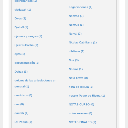
discrepancias (1)
negociaciones (1)
disdasah (1)
Nemrod (3)
Dives (2)
Nemrud (1)
Djabaïl (1)
Nerval (2)
djermes y canges (1)
Nicolás Cabrillana (1)
Djezzar-Pacha (1)
nihilismo (1)
djins (1)
Noé (3)
documentación (2)
Noéma (1)
Dohza (1)
Nota breve (0)
dolores de las articulaciones en
general (1)
nota de lectura (2)
dominicos (0)
notario Pedro de Ribera (1)
dos (0)
NOTAS CURSO (0)
dourah (1)
notas examen (0)
Dr. Perron (1)
NOTAS FINALES (1)