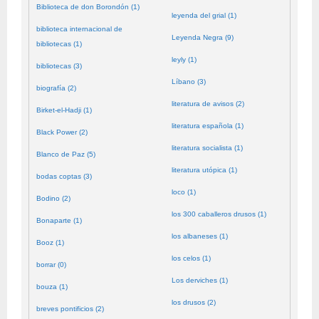
Biblioteca de don Borondón (1)
leyenda del grial (1)
biblioteca internacional de
Leyenda Negra (9)
bibliotecas (1)
leyly (1)
bibliotecas (3)
Líbano (3)
biografía (2)
literatura de avisos (2)
Birket-el-Hadji (1)
literatura española (1)
Black Power (2)
literatura socialista (1)
Blanco de Paz (5)
literatura utópica (1)
bodas coptas (3)
loco (1)
Bodino (2)
los 300 caballeros drusos (1)
Bonaparte (1)
los albaneses (1)
Booz (1)
los celos (1)
borrar (0)
Los derviches (1)
bouza (1)
los drusos (2)
breves pontificios (2)