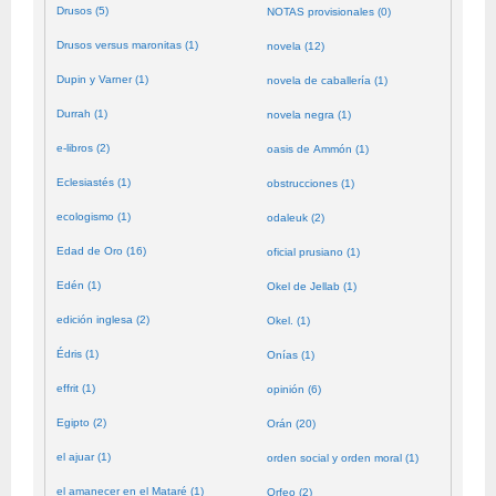
Drusos (5)
NOTAS provisionales (0)
Drusos versus maronitas (1)
novela (12)
Dupin y Varner (1)
novela de caballería (1)
Durrah (1)
novela negra (1)
e-libros (2)
oasis de Ammón (1)
Eclesiastés (1)
obstrucciones (1)
ecologismo (1)
odaleuk (2)
Edad de Oro (16)
oficial prusiano (1)
Edén (1)
Okel de Jellab (1)
edición inglesa (2)
Okel. (1)
Édris (1)
Onías (1)
effrit (1)
opinión (6)
Egipto (2)
Orán (20)
el ajuar (1)
orden social y orden moral (1)
el amanecer en el Mataré (1)
Orfeo (2)