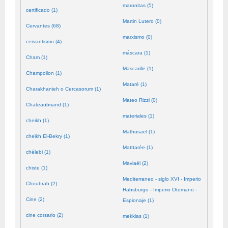
maronitas (5)
certificado (1)
Martin Lutero (0)
Cervantes (68)
marxismo (0)
cervantismo (4)
máscara (1)
Cham (1)
Mascarille (1)
Champolion (1)
Mataré (1)
Charakhanieh o Cercasorum (1)
Mateo Rizzi (0)
Chateaubriand (1)
materiales (1)
cheikh (1)
Mathusaël (1)
cheikh El-Bekry (1)
Matttarée (1)
chélebi (1)
Maviaël (2)
chiste (1)
Mediterraneo - siglo XVI - Imperio
Choubrah (2)
Habsburgo - Imperio Otomano -
Cine (2)
Espionaje (1)
cine corsario (2)
mekkias (1)