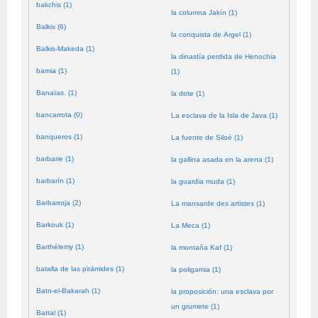
bakchis (1)
la columna Jakín (1)
Balkis (6)
la conquista de Argel (1)
Balkis-Makeda (1)
la dinastía perdida de Henochia
bamia (1)
(1)
Banaïas. (1)
la dote (1)
bancarrota (0)
La esclava de la Isla de Java (1)
banqueros (1)
La fuente de Siloé (1)
barbarie (1)
la gallina asada en la arena (1)
barbarín (1)
la guardia muda (1)
Barbarroja (2)
La mansarde des artistes (1)
Barkouk (1)
La Meca (1)
Barthélemy (1)
la montaña Kaf (1)
batalla de las pirámides (1)
la poligamia (1)
Batn-el-Bakarah (1)
la proposición: una esclava por
un grumete (1)
Battal (1)