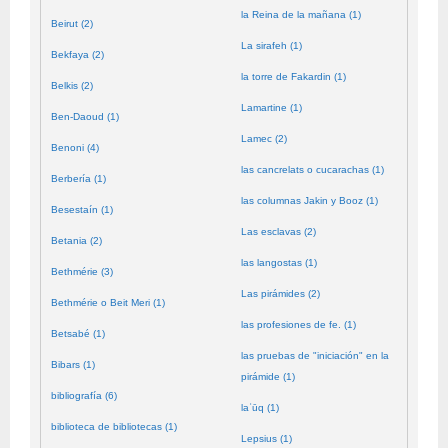
la Reina de la mañana (1)
Beirut (2)
La sirafeh (1)
Bekfaya (2)
la torre de Fakardin (1)
Belkis (2)
Lamartine (1)
Ben-Daoud (1)
Lamec (2)
Benoni (4)
las cancrelats o cucarachas (1)
Berbería (1)
las columnas Jakin y Booz (1)
Besestaín (1)
Las esclavas (2)
Betania (2)
las langostas (1)
Bethmérie (3)
Las pirámides (2)
Bethmérie o Beit Meri (1)
las profesiones de fe. (1)
Betsabé (1)
las pruebas de "iniciación" en la
Bibars (1)
pirámide (1)
bibliografía (6)
laʿūq (1)
biblioteca de bibliotecas (1)
Lepsius (1)