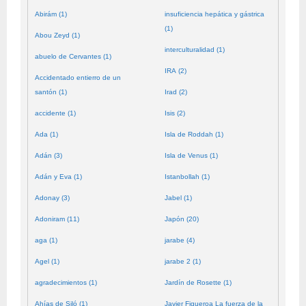
Abirám (1)
insuficiencia hepática y gástrica
(1)
Abou Zeyd (1)
interculturalidad (1)
abuelo de Cervantes (1)
IRA (2)
Accidentado entierro de un
santón (1)
Irad (2)
accidente (1)
Isis (2)
Ada (1)
Isla de Roddah (1)
Adán (3)
Isla de Venus (1)
Adán y Eva (1)
Istanbollah (1)
Adonay (3)
Jabel (1)
Adoniram (11)
Japón (20)
aga (1)
jarabe (4)
Agel (1)
jarabe 2 (1)
agradecimientos (1)
Jardín de Rosette (1)
Ahías de Siló (1)
Javier Figueroa La fuerza de la