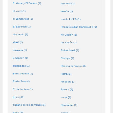
El Verde y El Dorado (1)
rescates (1)
el virrey (1)
reseña (1)
el Yemen feliz (1)
revista ILCEA (1)
El-Esbekieh (1)
Rhaouïs sultán Mahmoud II (1)
electuario (1)
río Cedrón (1)
eliael (1)
río Jordán (1)
emajada (1)
Robert Musil (1)
Embabeh (1)
Rodope (1)
embajadas (1)
Rodrigo de Vivero (3)
Emile Lubbert (1)
Roma (1)
Emilio Sola (4)
ronquera (2)
En la frontera (1)
Roseta (1)
Eneas (1)
roumi (1)
engaño de los derviches (1)
Roxelanne (1)
Enoc (2)
rumi (1)