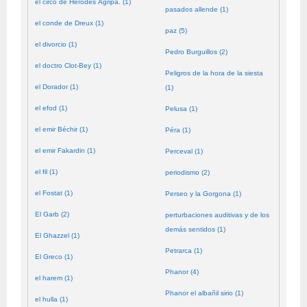
el circo de Herodes Agripa. (1)
pasados allende (1)
el conde de Dreux (1)
paz (5)
el divorcio (1)
Pedro Burguillos (2)
el doctro Clot-Bey (1)
Peligros de la hora de la siesta
el Dorador (1)
(1)
el efod (1)
Pelusa (1)
el emir Béchir (1)
Péra (1)
el emir Fakardin (1)
Perceval (1)
el fil (1)
periodismo (2)
el Fostat (1)
Perseo y la Gorgona (1)
El Garb (2)
perturbaciones auditivas y de los
demás sentidos (1)
El Ghazzel (1)
Petrarca (1)
El Greco (1)
Phanor (4)
el harem (1)
Phanor el albañil sirio (1)
el hulla (1)