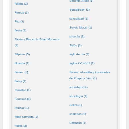
Señorita Aïssé (1)
fellahs (1)
Seradjbachi (1)
Fenicia (1)
sexualidad (1)
Fez (3)
Seyyid Murad (1)
fiesta (1)
sheytán (1)
Fiesta y Rito en la Edad Moderna
(1)
Sidón (1)
Filipinas (5)
siglo de oro (8)
filosofía (1)
siglos XVI-XVIII (1)
firman. (1)
Simeón el estilita y los ascetas
de Príapo y Juno (1)
flotas (1)
sociedad (14)
formatos (1)
sociología (1)
Foucault (0)
Sokoli (1)
foulouz (1)
soldados (1)
fraile carmelita (1)
Solimaán (1)
frailes (3)