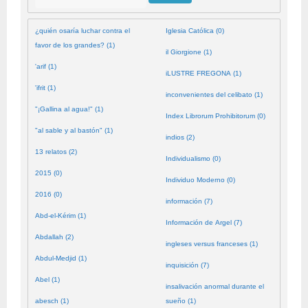
¿quién osaría luchar contra el
Iglesia Católica (0)
favor de los grandes? (1)
il Giorgione (1)
'arif (1)
iLUSTRE FREGONA (1)
'ifrit (1)
inconvenientes del celibato (1)
"¡Gallina al agua!" (1)
Index Librorum Prohibitorum (0)
"al sable y al bastón" (1)
indios (2)
13 relatos (2)
Individualismo (0)
2015 (0)
Individuo Moderno (0)
2016 (0)
información (7)
Abd-el-Kérim (1)
Información de Argel (7)
Abdallah (2)
ingleses versus franceses (1)
Abdul-Medjid (1)
inquisición (7)
Abel (1)
insalivación anormal durante el
abesch (1)
sueño (1)