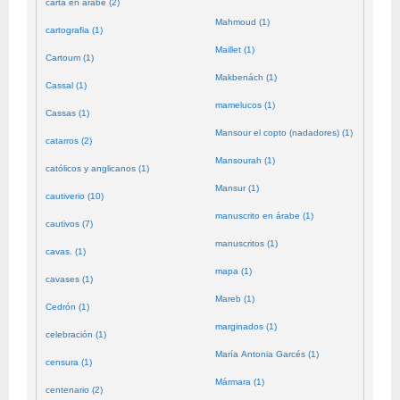
carta en árabe (2)
Mahmoud (1)
cartografia (1)
Maillet (1)
Cartoum (1)
Makbenách (1)
Cassal (1)
mamelucos (1)
Cassas (1)
Mansour el copto (nadadores) (1)
catarros (2)
Mansourah (1)
católicos y anglicanos (1)
Mansur (1)
cautiverio (10)
manuscrito en árabe (1)
cautivos (7)
manuscritos (1)
cavas. (1)
mapa (1)
cavases (1)
Mareb (1)
Cedrón (1)
marginados (1)
celebración (1)
María Antonia Garcés (1)
censura (1)
Mármara (1)
centenario (2)