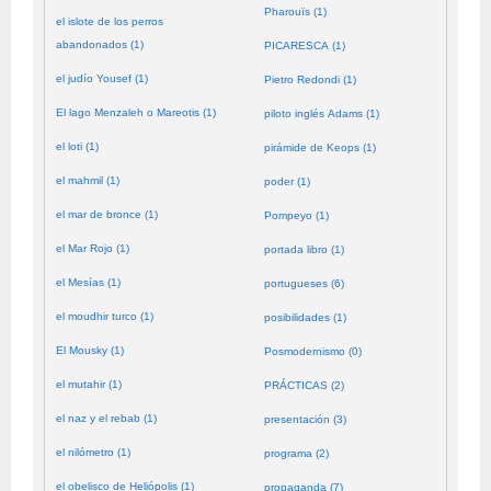
Pharouïs (1)
el islote de los perros
abandonados (1)
PICARESCA (1)
el judío Yousef (1)
Pietro Redondi (1)
El lago Menzaleh o Mareotis (1)
piloto inglés Adams (1)
el loti (1)
pirámide de Keops (1)
el mahmil (1)
poder (1)
el mar de bronce (1)
Pompeyo (1)
el Mar Rojo (1)
portada libro (1)
el Mesías (1)
portugueses (6)
el moudhir turco (1)
posibilidades (1)
El Mousky (1)
Posmodernismo (0)
el mutahir (1)
PRÁCTICAS (2)
el naz y el rebab (1)
presentación (3)
el nilómetro (1)
programa (2)
el obelisco de Heliópolis (1)
propaganda (7)