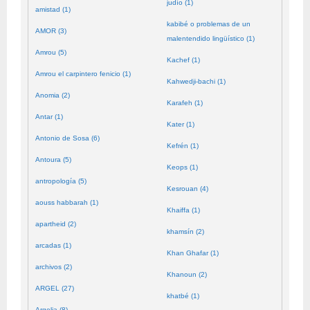
judío (1)
amistad (1)
kabibé o problemas de un
AMOR (3)
malentendido lingüístico (1)
Amrou (5)
Kachef (1)
Amrou el carpintero fenicio (1)
Kahwedji-bachi (1)
Anomia (2)
Karafeh (1)
Antar (1)
Kater (1)
Antonio de Sosa (6)
Kefrén (1)
Antoura (5)
Keops (1)
antropología (5)
Kesrouan (4)
aouss habbarah (1)
Khaiffa (1)
apartheid (2)
khamsín (2)
arcadas (1)
Khan Ghafar (1)
archivos (2)
Khanoun (2)
ARGEL (27)
khatbé (1)
Argelia (8)