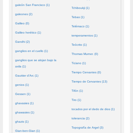
galeón San Francisco (1)
Tchiboukji (1)
galeones (2)
Tebas (1)
Galileo (0)
Telémaco (1)
Galileo herético (1)
temperamentos (1)
Gandhi (2)
Teócrito (1)
ganglios en el cuello (1)
Thomas Murner. (0)
ganglios que se alojan bajo la
Ticiano (1)
axila (1)
Tiempo Cervantes (0)
Gauttier d'Arc (1)
Tiempo de Cervantes (13)
genios (1)
Tifón (1)
Gessen (1)
Tiro (1)
ghavasies (1)
tocados por el dedo de dios (1)
ghawasies (1)
tolerancia (2)
ghazis (1)
Topografía de Argel (3)
Gian-ben-Gian (1)