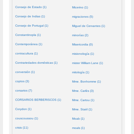
Consejo de Estado (1)
Micerino (1)
Consejo de Indias (1)
migraciones (5)
Consejo de Portugal (1)
Miguel de Cervantes (1)
Constantinopla (1)
minorías (2)
Contemporánea (1)
Misericordia (0)
contracultura (1)
misionología (1)
Contrariedades domésticas (1)
mister William Lane (1)
conversión (1)
mitología (1)
coptos (3)
Mme. Bonhomme (1)
corsarios (7)
Mme. Carlès (3)
CORSARIOS BERBERISCOS (1)
Mme. Cartou (1)
Corydon (1)
Mme. Staël (1)
couscoussou (1)
Moab (1)
crisis (11)
moals (1)