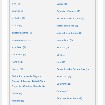
Eva (1)
Scribe (1)
examen (8)
Sebatián Vizcaíno (1)
exiliados (1)
Secretarios de Estado (1)
exilios (1)
sectas religiosas (1)
existencialismo (1)
secuestro de bienes (1)
exploraciones (1)
secularismo (1)
expulsión (1)
Selikdar (1)
fanatismo (1)
Sella (1)
Fanon (2)
Sem (1)
Fátima (1)
Semenhoud o Sebennitus (1)
Felipe II - Leyenda Negra -
Seminario (1)
Cartas - Infantas - Isabel Clara
Semiramis (1)
Eugenia - Catalina Micaela (0)
Sennaar (1)
fellah. (1)
Sennaar de Abisinia (1)
fellahas (1)