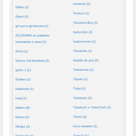
tormenta (1)
Giblim (1)
Touloun (1)
Gizeh (2)
Toussoun-Bey (1)
gli cani e gli francesi (1)
traducción (3)
GLOSARIO de palabras
traducciones (1)
extranjeras o raras (1)
Transición (1)
Gozzi (1)
tratado de paz (2)
Guerra civil irlandesa (2)
Trebisonda (1)
guión 1 (1)
Trípolo (1)
Gulliver (1)
Tubal (1)
habbarah (1)
Tubalcaín (3)
hadji (1)
Tubalcaín o Tubal-Caín (1)
Hakem (6)
Túnez (2)
Harem (1)
turco nadador (1)
Hedjaz (1)
Turquía (1)
Heliópolis (2)