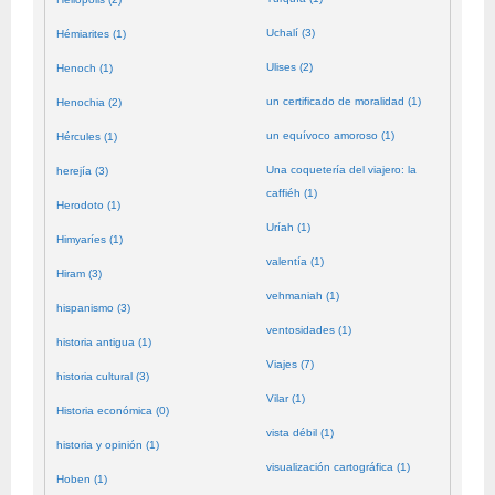
Uchalí (3)
Hémiarites (1)
Ulises (2)
Henoch (1)
un certificado de moralidad (1)
Henochia (2)
un equívoco amoroso (1)
Hércules (1)
Una coquetería del viajero: la
herejía (3)
caffiéh (1)
Herodoto (1)
Uríah (1)
Himyaríes (1)
valentía (1)
Hiram (3)
vehmaniah (1)
hispanismo (3)
ventosidades (1)
historia antigua (1)
Viajes (7)
historia cultural (3)
Vilar (1)
Historia económica (0)
vista débil (1)
historia y opinión (1)
visualización cartográfica (1)
Hoben (1)