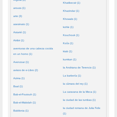
Khatibecsir (1)
arouss (1)
Khazindar (1)
arte (3)
Khowals (1)
asesinato (1)
kohle (1)
Astarté (1)
Kouchouk (1)
Atribir (1)
Koûs (1)
aventuras de una cabeza cocida
ktab (1)
en un horno (1)
kumkan (1)
Avenzoar (1)
la Andriana de Terencio (1)
avisos de e-Libro (2)
La barbería (1)
Azima (1)
la cámara del rey (1)
Baal (1)
La caravana de la Meca (1)
Bab-el-Foutouh (1)
la ciudad de las tumbas (1)
Bab-el-Mabdah (1)
la ciudad romana de Julia Felix
Babilonia (1)
(1)