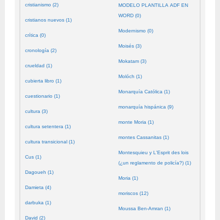
cristianismo (2)
MODELO PLANTILLA ADF EN
WORD (0)
cristianos nuevos (1)
Modernismo (0)
crítica (0)
Moisés (3)
cronología (2)
Mokatam (3)
crueldad (1)
Molóch (1)
cubierta libro (1)
Monarquía Católica (1)
cuestionario (1)
monarquía hispánica (9)
cultura (3)
monte Moria (1)
cultura setentera (1)
montes Cassanitas (1)
cultura transicional (1)
Montesquieu y L'Esprit des lois
Cus (1)
(¿un reglamento de policía?) (1)
Dagoueh (1)
Moria (1)
Damieta (4)
moriscos (12)
darbuka (1)
Moussa Ben-Amran (1)
David (2)