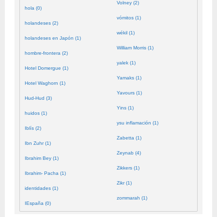
Volney (2)
hola (0)
vómitos (1)
holandeses (2)
wékil (1)
holandeses en Japón (1)
William Morris (1)
hombre-frontera (2)
yalek (1)
Hotel Domergue (1)
Yamaks (1)
Hotel Waghorn (1)
Yavours (1)
Hud-Hud (3)
Yins (1)
huidos (1)
ysu inflamación (1)
Iblís (2)
Zabetta (1)
Ibn Zuhr (1)
Zeynab (4)
Ibrahim Bey (1)
Zikkers (1)
Ibrahim- Pacha (1)
Zikr (1)
identidades (1)
zommarah (1)
IEspaña (0)