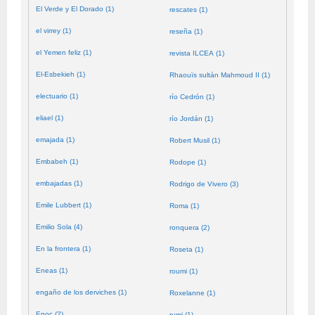
El Verde y El Dorado (1)
rescates (1)
el virrey (1)
reseña (1)
el Yemen feliz (1)
revista ILCEA (1)
El-Esbekieh (1)
Rhaouïs sultán Mahmoud II (1)
electuario (1)
río Cedrón (1)
eliael (1)
río Jordán (1)
emajada (1)
Robert Musil (1)
Embabeh (1)
Rodope (1)
embajadas (1)
Rodrigo de Vivero (3)
Emile Lubbert (1)
Roma (1)
Emilio Sola (4)
ronquera (2)
En la frontera (1)
Roseta (1)
Eneas (1)
roumi (1)
engaño de los derviches (1)
Roxelanne (1)
Enoc (2)
rumi (1)