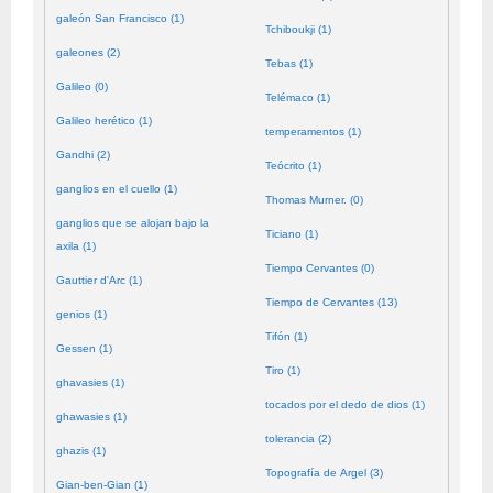
galeón San Francisco (1)
Tchiboukji (1)
galeones (2)
Tebas (1)
Galileo (0)
Telémaco (1)
Galileo herético (1)
temperamentos (1)
Gandhi (2)
Teócrito (1)
ganglios en el cuello (1)
Thomas Murner. (0)
ganglios que se alojan bajo la
Ticiano (1)
axila (1)
Tiempo Cervantes (0)
Gauttier d'Arc (1)
Tiempo de Cervantes (13)
genios (1)
Tifón (1)
Gessen (1)
Tiro (1)
ghavasies (1)
tocados por el dedo de dios (1)
ghawasies (1)
tolerancia (2)
ghazis (1)
Topografía de Argel (3)
Gian-ben-Gian (1)