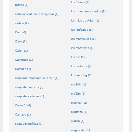
los Éloïms (2)
Busiris (1)
los guardianes mudos (1)
cabeza confusa al despertar (1)
los hijos de Adán (1)
cadine (2)
los jenízaros (1)
Caín (4)
los mamelucos (1)
Cairo (2)
los maronitas (1)
Calish (1)
los miri (1)
Cambises (1)
los tantours (1)
Camoens (1)
Luther King (2)
campaña otromana de 1537 (1)
ma fish. (1)
canje de cautivos (2)
ma’ŷūn (1)
canje de esclavos (1)
machlah (2)
Carlos V (6)
Madrazo (1)
Carriazo (1)
mafish (1)
carta diplomática (2)
magnicidio (1)