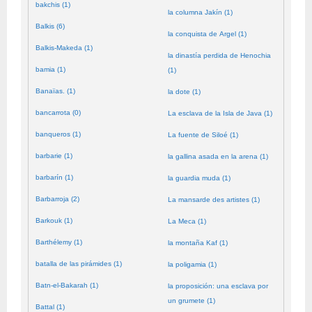
bakchis (1)
la columna Jakín (1)
Balkis (6)
la conquista de Argel (1)
Balkis-Makeda (1)
la dinastía perdida de Henochia
bamia (1)
(1)
Banaïas. (1)
la dote (1)
bancarrota (0)
La esclava de la Isla de Java (1)
banqueros (1)
La fuente de Siloé (1)
barbarie (1)
la gallina asada en la arena (1)
barbarín (1)
la guardia muda (1)
Barbarroja (2)
La mansarde des artistes (1)
Barkouk (1)
La Meca (1)
Barthélemy (1)
la montaña Kaf (1)
batalla de las pirámides (1)
la poligamia (1)
Batn-el-Bakarah (1)
la proposición: una esclava por
un grumete (1)
Battal (1)