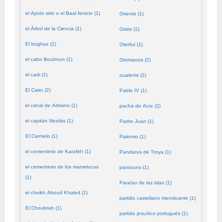
el Apolo sirio o el Baal fenicio (1)
Oriente (1)
el Árbol de la Ciencia (1)
Osiris (1)
El boghaz (1)
Oterfut (1)
el cabo Boutroun (1)
Otomanos (2)
el cadi (1)
oualems (2)
El Cairo (2)
Pablo IV (1)
el canal de Adriano (1)
pachá de Acre (2)
el capitán Nicolás (1)
Padre Juan (1)
El Carmelo (1)
Palermo (1)
el cementerio de Karafeh (1)
Pandarus de Troya (1)
el cementerio de los mamelucos
pantouns (1)
(1)
Paraíso de las islas (1)
el cheikh Aboud Khaled (1)
partido castellano mendicante (1)
El Choubrah (1)
partido jesuítico portugués (1)