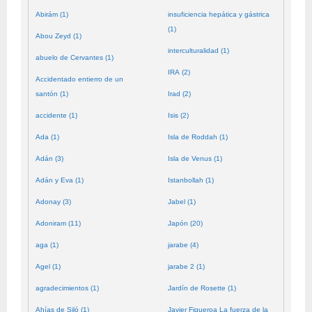
Abirám (1)
insuficiencia hepática y gástrica
(1)
Abou Zeyd (1)
interculturalidad (1)
abuelo de Cervantes (1)
IRA (2)
Accidentado entierro de un
santón (1)
Irad (2)
accidente (1)
Isis (2)
Ada (1)
Isla de Roddah (1)
Adán (3)
Isla de Venus (1)
Adán y Eva (1)
Istanbollah (1)
Adonay (3)
Jabel (1)
Adoniram (11)
Japón (20)
aga (1)
jarabe (4)
Agel (1)
jarabe 2 (1)
agradecimientos (1)
Jardín de Rosette (1)
Ahías de Siló (1)
Javier Figueroa La fuerza de la