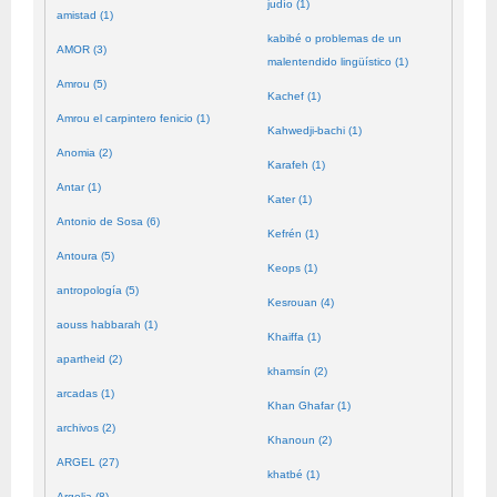
judío (1)
amistad (1)
kabibé o problemas de un
AMOR (3)
malentendido lingüístico (1)
Amrou (5)
Kachef (1)
Amrou el carpintero fenicio (1)
Kahwedji-bachi (1)
Anomia (2)
Karafeh (1)
Antar (1)
Kater (1)
Antonio de Sosa (6)
Kefrén (1)
Antoura (5)
Keops (1)
antropología (5)
Kesrouan (4)
aouss habbarah (1)
Khaiffa (1)
apartheid (2)
khamsín (2)
arcadas (1)
Khan Ghafar (1)
archivos (2)
Khanoun (2)
ARGEL (27)
khatbé (1)
Argelia (8)