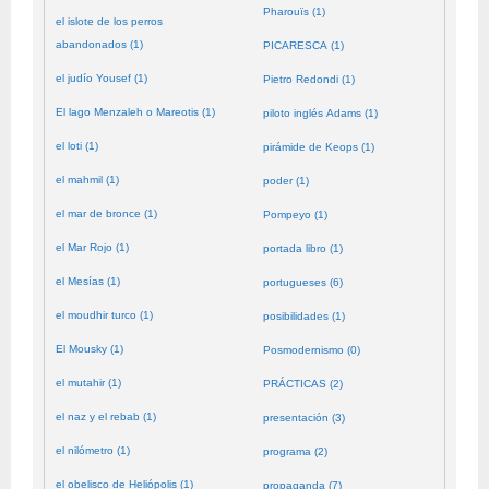
Pharouïs (1)
el islote de los perros
abandonados (1)
PICARESCA (1)
el judío Yousef (1)
Pietro Redondi (1)
El lago Menzaleh o Mareotis (1)
piloto inglés Adams (1)
el loti (1)
pirámide de Keops (1)
el mahmil (1)
poder (1)
el mar de bronce (1)
Pompeyo (1)
el Mar Rojo (1)
portada libro (1)
el Mesías (1)
portugueses (6)
el moudhir turco (1)
posibilidades (1)
El Mousky (1)
Posmodernismo (0)
el mutahir (1)
PRÁCTICAS (2)
el naz y el rebab (1)
presentación (3)
el nilómetro (1)
programa (2)
el obelisco de Heliópolis (1)
propaganda (7)