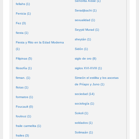
Señorita Aïssé (1)
fellahs (1)
Seradjbachi (1)
Fenicia (1)
sexualidad (1)
Fez (3)
Seyyid Murad (1)
fiesta (1)
sheytán (1)
Fiesta y Rito en la Edad Moderna
(1)
Sidón (1)
Filipinas (5)
siglo de oro (8)
filosofía (1)
siglos XVI-XVIII (1)
firman. (1)
Simeón el estilita y los ascetas
de Príapo y Juno (1)
flotas (1)
sociedad (14)
formatos (1)
sociología (1)
Foucault (0)
Sokoli (1)
foulouz (1)
soldados (1)
fraile carmelita (1)
Solimaán (1)
frailes (3)