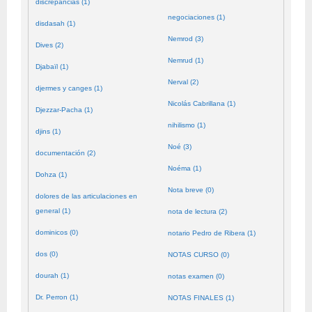
discrepancias (1)
negociaciones (1)
disdasah (1)
Nemrod (3)
Dives (2)
Nemrud (1)
Djabaïl (1)
Nerval (2)
djermes y canges (1)
Nicolás Cabrillana (1)
Djezzar-Pacha (1)
nihilismo (1)
djins (1)
Noé (3)
documentación (2)
Noéma (1)
Dohza (1)
Nota breve (0)
dolores de las articulaciones en
general (1)
nota de lectura (2)
dominicos (0)
notario Pedro de Ribera (1)
dos (0)
NOTAS CURSO (0)
dourah (1)
notas examen (0)
Dr. Perron (1)
NOTAS FINALES (1)