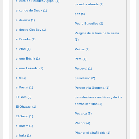
el circo de Herodes Agripa. (1)
pasados allende (1)
el conde de Dreux (1)
paz (5)
el divorcio (1)
Pedro Burguillos (2)
el doctro Clot-Bey (1)
Peligros de la hora de la siesta
el Dorador (1)
(1)
el efod (1)
Pelusa (1)
el emir Béchir (1)
Péra (1)
el emir Fakardin (1)
Perceval (1)
el fil (1)
periodismo (2)
el Fostat (1)
Perseo y la Gorgona (1)
El Garb (2)
perturbaciones auditivas y de los
demás sentidos (1)
El Ghazzel (1)
Petrarca (1)
El Greco (1)
Phanor (4)
el harem (1)
Phanor el albañil sirio (1)
el hulla (1)