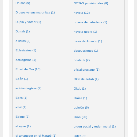
Drusos (5)
NOTAS provisionales (0)
Drusos versus maronitas (1)
novela (12)
Dupin y Varner (1)
novela de caballería (1)
Durrah (1)
novela negra (1)
e-libros (2)
oasis de Ammón (1)
Eclesiastés (1)
obstrucciones (1)
ecologismo (1)
odaleuk (2)
Edad de Oro (16)
oficial prusiano (1)
Edén (1)
Okel de Jellab (1)
edición inglesa (2)
Okel. (1)
Édris (1)
Onías (1)
effrit (1)
opinión (6)
Egipto (2)
Orán (20)
el ajuar (1)
orden social y orden moral (1)
el amanecer en el Mataré (1)
Orfeo (2)