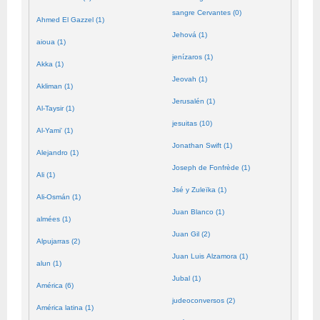
sangre Cervantes (0)
Ahmed El Gazzel (1)
Jehová (1)
aioua (1)
jenízaros (1)
Akka (1)
Jeovah (1)
Akliman (1)
Jerusalén (1)
Al-Taysir (1)
jesuitas (10)
Al-Yami' (1)
Jonathan Swift (1)
Alejandro (1)
Joseph de Fonfrède (1)
Ali (1)
Jsé y Zuleïka (1)
Ali-Osmán (1)
Juan Blanco (1)
almées (1)
Juan Gil (2)
Alpujarras (2)
Juan Luis Alzamora (1)
alun (1)
Jubal (1)
América (6)
judeoconversos (2)
América latina (1)