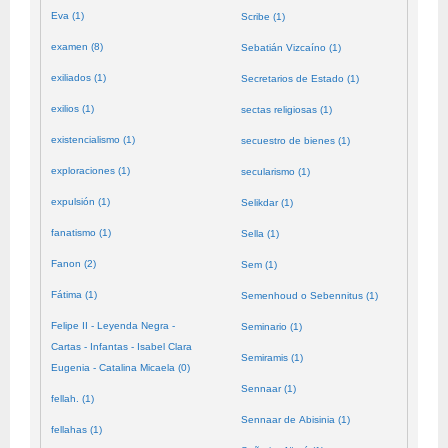
Eva (1)
Scribe (1)
examen (8)
Sebatián Vizcaíno (1)
exiliados (1)
Secretarios de Estado (1)
exilios (1)
sectas religiosas (1)
existencialismo (1)
secuestro de bienes (1)
exploraciones (1)
secularismo (1)
expulsión (1)
Selikdar (1)
fanatismo (1)
Sella (1)
Fanon (2)
Sem (1)
Fátima (1)
Semenhoud o Sebennitus (1)
Felipe II - Leyenda Negra -
Seminario (1)
Cartas - Infantas - Isabel Clara
Semiramis (1)
Eugenia - Catalina Micaela (0)
Sennaar (1)
fellah. (1)
Sennaar de Abisinia (1)
fellahas (1)