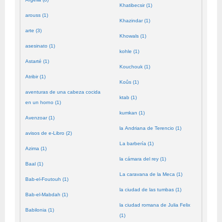
Khatibecsir (1)
arouss (1)
Khazindar (1)
arte (3)
Khowals (1)
asesinato (1)
kohle (1)
Astarté (1)
Kouchouk (1)
Atribir (1)
Koûs (1)
aventuras de una cabeza cocida
ktab (1)
en un horno (1)
kumkan (1)
Avenzoar (1)
la Andriana de Terencio (1)
avisos de e-Libro (2)
La barbería (1)
Azima (1)
la cámara del rey (1)
Baal (1)
La caravana de la Meca (1)
Bab-el-Foutouh (1)
la ciudad de las tumbas (1)
Bab-el-Mabdah (1)
la ciudad romana de Julia Felix
Babilonia (1)
(1)