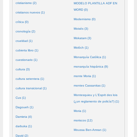
cristianismo (2)
MODELO PLANTILLA ADF EN
WORD (0)
cristianos nuevos (1)
Modernismo (0)
crítica (0)
Moisés (3)
cronología (2)
Mokatam (3)
crueldad (1)
Molóch (1)
cubierta libro (1)
Monarquía Católica (1)
cuestionario (1)
monarquía hispánica (9)
cultura (3)
monte Moria (1)
cultura setentera (1)
montes Cassanitas (1)
cultura transicional (1)
Montesquieu y L'Esprit des lois
Cus (1)
(¿un reglamento de policía?) (1)
Dagoueh (1)
Moria (1)
Damieta (4)
moriscos (12)
darbuka (1)
Moussa Ben-Amran (1)
David (2)