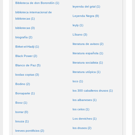
Biblioteca de don Borondón (1)
leyenda del grial (1)
biblioteca internacional de
Leyenda Negra (9)
bibliotecas (1)
leyly (1)
bibliotecas (3)
Líbano (3)
biografía (2)
literatura de avisos (2)
Birket-el-Hadji (1)
literatura española (1)
Black Power (2)
literatura socialista (1)
Blanco de Paz (5)
literatura utópica (1)
bodas coptas (3)
loco (1)
Bodino (2)
los 300 caballeros drusos (1)
Bonaparte (1)
los albaneses (1)
Booz (1)
los celos (1)
borrar (0)
Los derviches (1)
bouza (1)
los drusos (2)
breves pontificios (2)