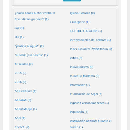
¿quién osaría luchar contra el
Iglesia Católica (0)
favor de los grandes? (1)
il Giorgione (1)
'arif (1)
iLUSTRE FREGONA (1)
'ifrit (1)
inconvenientes del celibato (1)
"¡Gallina al agua!" (1)
Index Librorum Prohibitorum (0)
"al sable y al bastón" (1)
indios (2)
13 relatos (2)
Individualismo (0)
2015 (0)
Individuo Moderno (0)
2016 (0)
información (7)
Abd-el-Kérim (1)
Información de Argel (7)
Abdallah (2)
ingleses versus franceses (1)
Abdul-Medjid (1)
inquisición (7)
Abel (1)
insalivación anormal durante el
abesch (1)
sueño (1)