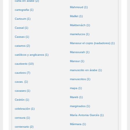
carta en árabe (2)
Mahmoud (1)
cartografia (1)
Maillet (1)
Cartoum (1)
Makbenách (1)
Cassal (1)
mamelucos (1)
Cassas (1)
Mansour el copto (nadadores) (1)
catarros (2)
Mansourah (1)
católicos y anglicanos (1)
Mansur (1)
cautiverio (10)
manuscrito en árabe (1)
cautivos (7)
manuscritos (1)
cavas. (1)
mapa (1)
cavases (1)
Mareb (1)
Cedrón (1)
marginados (1)
celebración (1)
María Antonia Garcés (1)
censura (1)
Mármara (1)
centenario (2)