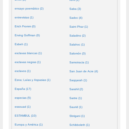
ensayo poemático (2)
Saba (3)
entrevistas (1)
Sadoc (4)
Erich Fromm (0)
Saint Phar (1)
Erving Goffman (0)
Saladino (2)
Esbeh (1)
Salahoc (1)
esclavas blancas (1)
Salomón (3)
esclavas negras (1)
Samotracia (1)
esclavos (1)
San Juan de Acre (4)
Esna; Laïas y Aspasias (1)
Saqqarah (1)
España (17)
Sarahil (2)
especias (5)
Sartre (1)
essouad (1)
Saurid (1)
ESTAMBUL (10)
Sbrigani (1)
Europa y América (1)
Schibboleth (1)