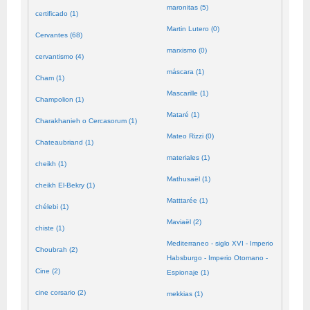
maronitas (5)
certificado (1)
Martin Lutero (0)
Cervantes (68)
marxismo (0)
cervantismo (4)
máscara (1)
Cham (1)
Mascarille (1)
Champolion (1)
Mataré (1)
Charakhanieh o Cercasorum (1)
Mateo Rizzi (0)
Chateaubriand (1)
materiales (1)
cheikh (1)
Mathusaël (1)
cheikh El-Bekry (1)
Matttarée (1)
chélebi (1)
Maviaël (2)
chiste (1)
Mediterraneo - siglo XVI - Imperio
Choubrah (2)
Habsburgo - Imperio Otomano -
Cine (2)
Espionaje (1)
cine corsario (2)
mekkias (1)