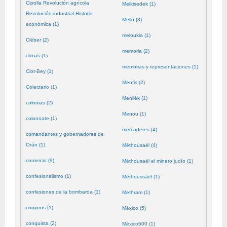
Cipolla Revolución agrícola
Melkisedek (1)
Revolución industrial Historia
Mello (3)
económica (1)
meloukia (1)
Cléber (2)
memoria (2)
climas (1)
memorias y representaciones (1)
Clot-Bey (1)
Menfis (2)
Colectario (1)
Menilék (1)
colonias (2)
Menou (1)
colonnate (1)
mercaderes (4)
comandantes y gobernadores de
Orán (1)
Méthousaël (4)
comercio (9)
Méthousaël el minero judío (1)
confesionalismo (1)
Méthoussaël (1)
confesiones de la bombarda (1)
Methram (1)
conjuros (1)
México (5)
conquista (2)
México500 (1)