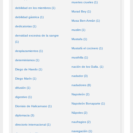
muertes crueles (1)
debilidad en los miembros (1)
Murad Bey (1)
debilidad gástrica (1)
Musa Ben-Amrán (1)
dedicatorias (1)
muslim (1)
densidad excesiva de la sangre
Mustafa (1)
(1)
Mustafá el cocinero (1)
desplazamientos (1)
musthilla (1)
determinismos (1)
nación de los Galla. (1)
Diego de Haedo (1)
nadador (3)
Diego Marín (1)
nadadores (8)
difusión (1)
Napoleón (2)
digestivo (1)
Napoleón Bonaparte (1)
Dionisio de Halicarnaso (1)
Nápoles (2)
diplomacia (3)
naufragios (2)
directorio internacional (1)
navegación (1)