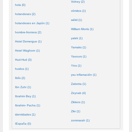
Volney (2)
hola (0)
vómitos (1)
holandeses (2)
wékil (1)
holandeses en Japón (1)
William Morris (1)
hombre-frontera (2)
yalek (1)
Hotel Domergue (1)
Yamaks (1)
Hotel Waghorn (1)
Yavours (1)
Hud-Hud (3)
Yins (1)
huidos (1)
ysu inflamación (1)
Iblís (2)
Zabetta (1)
Ibn Zuhr (1)
Zeynab (4)
Ibrahim Bey (1)
Zikkers (1)
Ibrahim- Pacha (1)
Zikr (1)
identidades (1)
zommarah (1)
IEspaña (0)