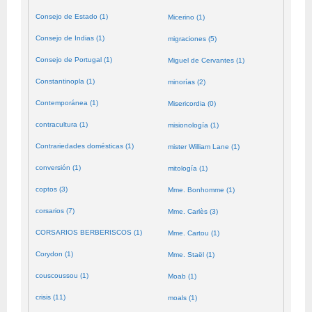
Consejo de Estado (1)
Micerino (1)
Consejo de Indias (1)
migraciones (5)
Consejo de Portugal (1)
Miguel de Cervantes (1)
Constantinopla (1)
minorías (2)
Contemporánea (1)
Misericordia (0)
contracultura (1)
misionología (1)
Contrariedades domésticas (1)
mister William Lane (1)
conversión (1)
mitología (1)
coptos (3)
Mme. Bonhomme (1)
corsarios (7)
Mme. Carlès (3)
CORSARIOS BERBERISCOS (1)
Mme. Cartou (1)
Corydon (1)
Mme. Staël (1)
couscoussou (1)
Moab (1)
crisis (11)
moals (1)