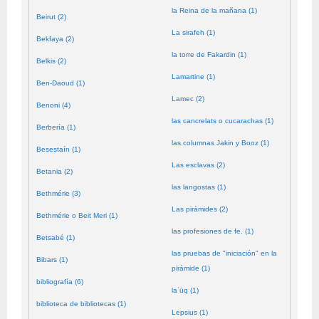
la Reina de la mañana (1)
Beirut (2)
La sirafeh (1)
Bekfaya (2)
la torre de Fakardin (1)
Belkis (2)
Lamartine (1)
Ben-Daoud (1)
Lamec (2)
Benoni (4)
las cancrelats o cucarachas (1)
Berbería (1)
las columnas Jakin y Booz (1)
Besestaín (1)
Las esclavas (2)
Betania (2)
las langostas (1)
Bethmérie (3)
Las pirámides (2)
Bethmérie o Beit Meri (1)
las profesiones de fe. (1)
Betsabé (1)
las pruebas de "iniciación" en la
Bibars (1)
pirámide (1)
bibliografía (6)
laʿūq (1)
biblioteca de bibliotecas (1)
Lepsius (1)