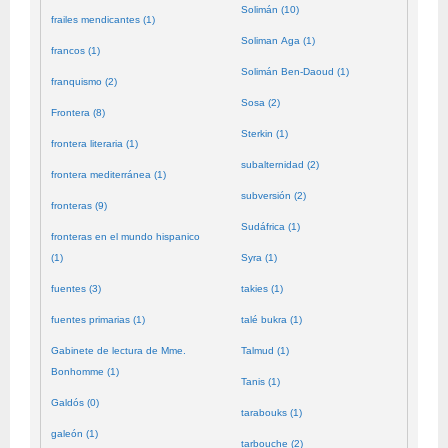
Solimán (10)
frailes mendicantes (1)
Soliman Aga (1)
francos (1)
Solimán Ben-Daoud (1)
franquismo (2)
Sosa (2)
Frontera (8)
Sterkin (1)
frontera literaria (1)
subalternidad (2)
frontera mediterránea (1)
subversión (2)
fronteras (9)
Sudáfrica (1)
fronteras en el mundo hispanico
(1)
Syra (1)
fuentes (3)
takies (1)
fuentes primarias (1)
talé bukra (1)
Gabinete de lectura de Mme.
Talmud (1)
Bonhomme (1)
Tanis (1)
Galdós (0)
tarabouks (1)
galeón (1)
tarbouche (2)