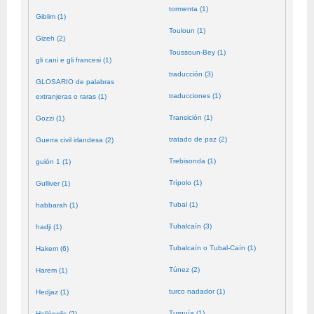
tormenta (1)
Giblim (1)
Touloun (1)
Gizeh (2)
Toussoun-Bey (1)
gli cani e gli francesi (1)
traducción (3)
GLOSARIO de palabras
traducciones (1)
extranjeras o raras (1)
Transición (1)
Gozzi (1)
tratado de paz (2)
Guerra civil irlandesa (2)
Trebisonda (1)
guión 1 (1)
Trípolo (1)
Gulliver (1)
Tubal (1)
habbarah (1)
Tubalcaín (3)
hadji (1)
Tubalcaín o Tubal-Caín (1)
Hakem (6)
Túnez (2)
Harem (1)
turco nadador (1)
Hedjaz (1)
Turquía (1)
Heliópolis (2)