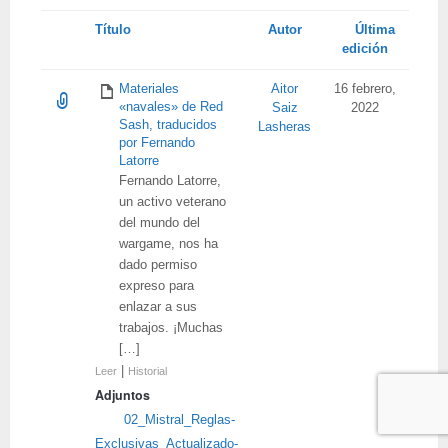
Tienes
Título
Autor
Última
adjunto
edición
Materiales
Aitor
16 febrero,
«navales» de Red
Saiz
2022
Sash, traducidos
Lasheras
por Fernando
Latorre
Fernando Latorre,
un activo veterano
del mundo del
wargame, nos ha
dado permiso
expreso para
enlazar a sus
trabajos. ¡Muchas
[…]
|
Leer
Historial
Adjuntos
02_Mistral_Reglas-
Exclusivas_Actualizado-