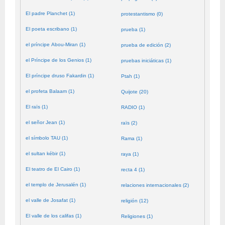
El padre Planchet (1)
protestantismo (0)
El poeta escribano (1)
prueba (1)
el príncipe Abou-Miran (1)
prueba de edición (2)
el Príncipe de los Genios (1)
pruebas iniciáticas (1)
El príncipe druso Fakardin (1)
Ptah (1)
el profeta Balaam (1)
Quijote (20)
El raïs (1)
RADIO (1)
el señor Jean (1)
raïs (2)
el símbolo TAU (1)
Rama (1)
el sultan kébir (1)
raya (1)
El teatro de El Cairo (1)
recta 4 (1)
el templo de Jerusalén (1)
relaciones internacionales (2)
el valle de Josafat (1)
religión (12)
El valle de los califas (1)
Religiones (1)