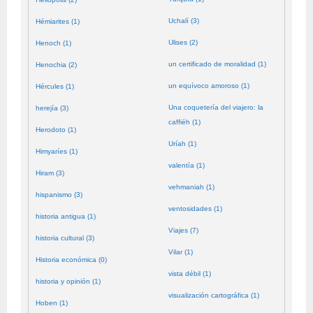
Uchalí (3)
Hémiarites (1)
Ulises (2)
Henoch (1)
un certificado de moralidad (1)
Henochia (2)
un equívoco amoroso (1)
Hércules (1)
Una coquetería del viajero: la
herejía (3)
caffiéh (1)
Herodoto (1)
Uríah (1)
Himyaríes (1)
valentía (1)
Hiram (3)
vehmaniah (1)
hispanismo (3)
ventosidades (1)
historia antigua (1)
Viajes (7)
historia cultural (3)
Vilar (1)
Historia económica (0)
vista débil (1)
historia y opinión (1)
visualización cartográfica (1)
Hoben (1)