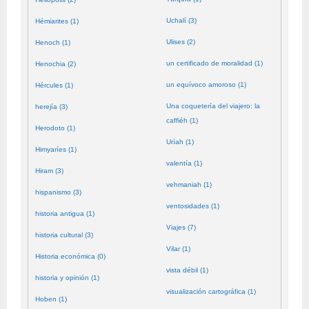
Uchalí (3)
Hémiarites (1)
Ulises (2)
Henoch (1)
un certificado de moralidad (1)
Henochia (2)
un equívoco amoroso (1)
Hércules (1)
Una coquetería del viajero: la
herejía (3)
caffiéh (1)
Herodoto (1)
Uríah (1)
Himyaríes (1)
valentía (1)
Hiram (3)
vehmaniah (1)
hispanismo (3)
ventosidades (1)
historia antigua (1)
Viajes (7)
historia cultural (3)
Vilar (1)
Historia económica (0)
vista débil (1)
historia y opinión (1)
visualización cartográfica (1)
Hoben (1)