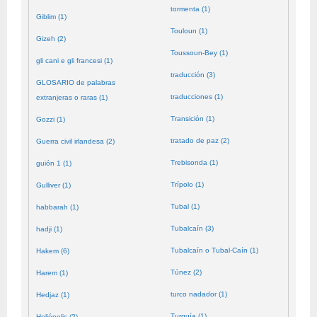
tormenta (1)
Giblim (1)
Touloun (1)
Gizeh (2)
Toussoun-Bey (1)
gli cani e gli francesi (1)
traducción (3)
GLOSARIO de palabras
traducciones (1)
extranjeras o raras (1)
Transición (1)
Gozzi (1)
tratado de paz (2)
Guerra civil irlandesa (2)
Trebisonda (1)
guión 1 (1)
Trípolo (1)
Gulliver (1)
Tubal (1)
habbarah (1)
Tubalcaín (3)
hadji (1)
Tubalcaín o Tubal-Caín (1)
Hakem (6)
Túnez (2)
Harem (1)
turco nadador (1)
Hedjaz (1)
Turquía (1)
Heliópolis (2)