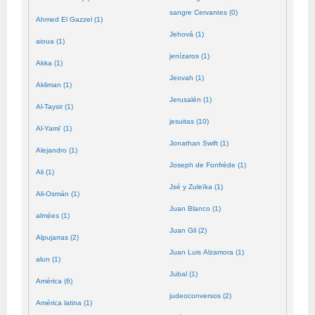
sangre Cervantes (0)
Ahmed El Gazzel (1)
Jehová (1)
aioua (1)
jenízaros (1)
Akka (1)
Jeovah (1)
Akliman (1)
Jerusalén (1)
Al-Taysir (1)
jesuitas (10)
Al-Yami' (1)
Jonathan Swift (1)
Alejandro (1)
Joseph de Fonfrède (1)
Ali (1)
Jsé y Zuleïka (1)
Ali-Osmán (1)
Juan Blanco (1)
almées (1)
Juan Gil (2)
Alpujarras (2)
Juan Luis Alzamora (1)
alun (1)
Jubal (1)
América (6)
judeoconversos (2)
América latina (1)