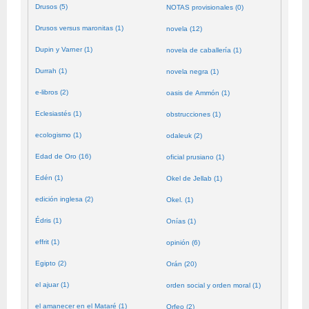
Drusos (5)
NOTAS provisionales (0)
Drusos versus maronitas (1)
novela (12)
Dupin y Varner (1)
novela de caballería (1)
Durrah (1)
novela negra (1)
e-libros (2)
oasis de Ammón (1)
Eclesiastés (1)
obstrucciones (1)
ecologismo (1)
odaleuk (2)
Edad de Oro (16)
oficial prusiano (1)
Edén (1)
Okel de Jellab (1)
edición inglesa (2)
Okel. (1)
Édris (1)
Onías (1)
effrit (1)
opinión (6)
Egipto (2)
Orán (20)
el ajuar (1)
orden social y orden moral (1)
el amanecer en el Mataré (1)
Orfeo (2)