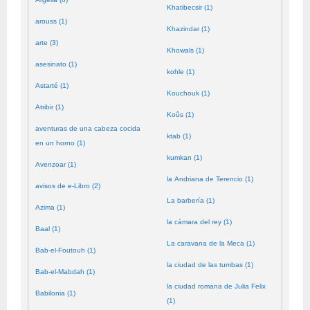
Khatibecsir (1)
arouss (1)
Khazindar (1)
arte (3)
Khowals (1)
asesinato (1)
kohle (1)
Astarté (1)
Kouchouk (1)
Atribir (1)
Koûs (1)
aventuras de una cabeza cocida
ktab (1)
en un horno (1)
kumkan (1)
Avenzoar (1)
la Andriana de Terencio (1)
avisos de e-Libro (2)
La barbería (1)
Azima (1)
la cámara del rey (1)
Baal (1)
La caravana de la Meca (1)
Bab-el-Foutouh (1)
la ciudad de las tumbas (1)
Bab-el-Mabdah (1)
la ciudad romana de Julia Felix
Babilonia (1)
(1)