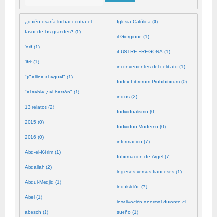
¿quién osaría luchar contra el
Iglesia Católica (0)
favor de los grandes? (1)
il Giorgione (1)
'arif (1)
iLUSTRE FREGONA (1)
'ifrit (1)
inconvenientes del celibato (1)
"¡Gallina al agua!" (1)
Index Librorum Prohibitorum (0)
"al sable y al bastón" (1)
indios (2)
13 relatos (2)
Individualismo (0)
2015 (0)
Individuo Moderno (0)
2016 (0)
información (7)
Abd-el-Kérim (1)
Información de Argel (7)
Abdallah (2)
ingleses versus franceses (1)
Abdul-Medjid (1)
inquisición (7)
Abel (1)
insalivación anormal durante el
abesch (1)
sueño (1)