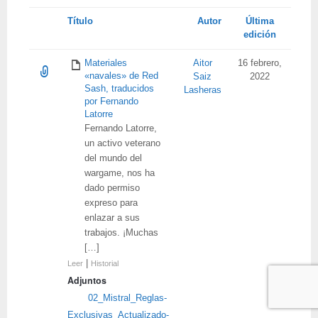
Tienes
Título
Autor
Última
adjunto
edición
Materiales
Aitor
16 febrero,
«navales» de Red
Saiz
2022
Sash, traducidos
Lasheras
por Fernando
Latorre
Fernando Latorre,
un activo veterano
del mundo del
wargame, nos ha
dado permiso
expreso para
enlazar a sus
trabajos. ¡Muchas
[…]
|
Leer
Historial
Adjuntos
02_Mistral_Reglas-
Exclusivas_Actualizado-