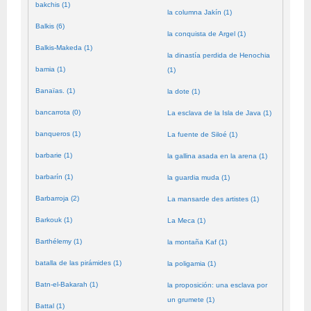
bakchis (1)
la columna Jakín (1)
Balkis (6)
la conquista de Argel (1)
Balkis-Makeda (1)
la dinastía perdida de Henochia
bamia (1)
(1)
Banaïas. (1)
la dote (1)
bancarrota (0)
La esclava de la Isla de Java (1)
banqueros (1)
La fuente de Siloé (1)
barbarie (1)
la gallina asada en la arena (1)
barbarín (1)
la guardia muda (1)
Barbarroja (2)
La mansarde des artistes (1)
Barkouk (1)
La Meca (1)
Barthélemy (1)
la montaña Kaf (1)
batalla de las pirámides (1)
la poligamia (1)
Batn-el-Bakarah (1)
la proposición: una esclava por
un grumete (1)
Battal (1)