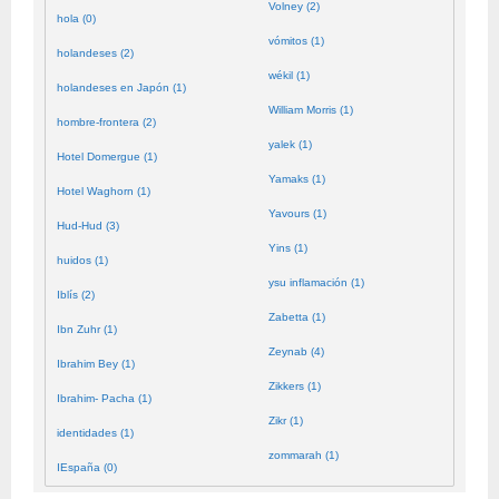
Volney (2)
hola (0)
vómitos (1)
holandeses (2)
wékil (1)
holandeses en Japón (1)
William Morris (1)
hombre-frontera (2)
yalek (1)
Hotel Domergue (1)
Yamaks (1)
Hotel Waghorn (1)
Yavours (1)
Hud-Hud (3)
Yins (1)
huidos (1)
ysu inflamación (1)
Iblís (2)
Zabetta (1)
Ibn Zuhr (1)
Zeynab (4)
Ibrahim Bey (1)
Zikkers (1)
Ibrahim- Pacha (1)
Zikr (1)
identidades (1)
zommarah (1)
IEspaña (0)