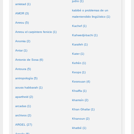
judío (1)
amistad (1)
kabibé o problemas de un
AMOR (3)
malentendido lingüístico (1)
Amrou (5)
Kachef (1)
Amrou el carpintero fenicio (1)
Kahwedji-bachi (1)
Anomia (2)
Karafeh (1)
Antar (1)
Kater (1)
Antonio de Sosa (6)
Kefrén (1)
Antoura (5)
Keops (1)
antropología (5)
Kesrouan (4)
aouss habbarah (1)
Khaiffa (1)
apartheid (2)
khamsín (2)
arcadas (1)
Khan Ghafar (1)
archivos (2)
Khanoun (2)
ARGEL (27)
khatbé (1)
Argelia (8)