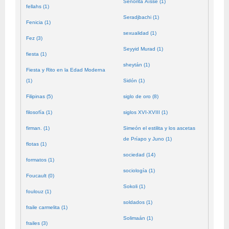
Señorita Aïssé (1)
fellahs (1)
Seradjbachi (1)
Fenicia (1)
sexualidad (1)
Fez (3)
Seyyid Murad (1)
fiesta (1)
sheytán (1)
Fiesta y Rito en la Edad Moderna
(1)
Sidón (1)
Filipinas (5)
siglo de oro (8)
filosofía (1)
siglos XVI-XVIII (1)
firman. (1)
Simeón el estilita y los ascetas
de Príapo y Juno (1)
flotas (1)
sociedad (14)
formatos (1)
sociología (1)
Foucault (0)
Sokoli (1)
foulouz (1)
soldados (1)
fraile carmelita (1)
Solimaán (1)
frailes (3)