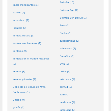
Solimán (10)
frailes mendicantes (1)
Soliman Aga (1)
francos (1)
Solimán Ben-Daoud (1)
franquismo (2)
Sosa (2)
Frontera (8)
Sterkin (1)
frontera literaria (1)
subalternidad (2)
frontera mediterránea (1)
subversión (2)
fronteras (9)
Sudáfrica (1)
fronteras en el mundo hispanico
(1)
Syra (1)
fuentes (3)
takies (1)
fuentes primarias (1)
talé bukra (1)
Gabinete de lectura de Mme.
Talmud (1)
Bonhomme (1)
Tanis (1)
Galdós (0)
tarabouks (1)
galeón (1)
tarbouche (2)