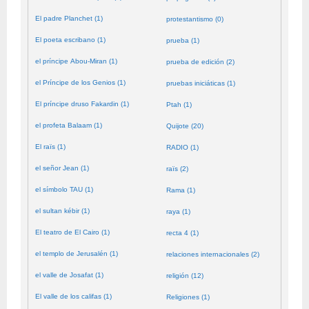
El padre Planchet (1)
protestantismo (0)
El poeta escribano (1)
prueba (1)
el príncipe Abou-Miran (1)
prueba de edición (2)
el Príncipe de los Genios (1)
pruebas iniciáticas (1)
El príncipe druso Fakardin (1)
Ptah (1)
el profeta Balaam (1)
Quijote (20)
El raïs (1)
RADIO (1)
el señor Jean (1)
raïs (2)
el símbolo TAU (1)
Rama (1)
el sultan kébir (1)
raya (1)
El teatro de El Cairo (1)
recta 4 (1)
el templo de Jerusalén (1)
relaciones internacionales (2)
el valle de Josafat (1)
religión (12)
El valle de los califas (1)
Religiones (1)