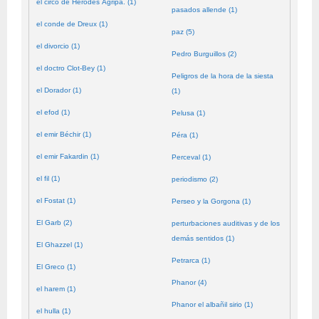
el circo de Herodes Agripa. (1)
pasados allende (1)
el conde de Dreux (1)
paz (5)
el divorcio (1)
Pedro Burguillos (2)
el doctro Clot-Bey (1)
Peligros de la hora de la siesta
el Dorador (1)
(1)
el efod (1)
Pelusa (1)
el emir Béchir (1)
Péra (1)
el emir Fakardin (1)
Perceval (1)
el fil (1)
periodismo (2)
el Fostat (1)
Perseo y la Gorgona (1)
El Garb (2)
perturbaciones auditivas y de los
demás sentidos (1)
El Ghazzel (1)
Petrarca (1)
El Greco (1)
Phanor (4)
el harem (1)
Phanor el albañil sirio (1)
el hulla (1)