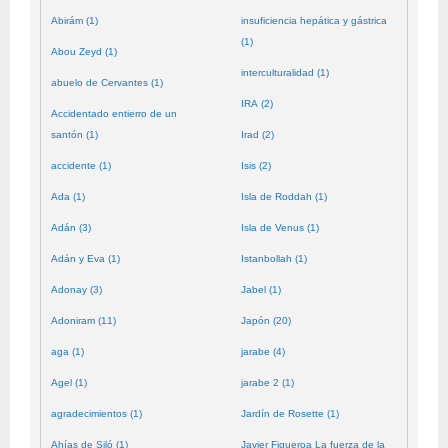
Abirám (1)
insuficiencia hepática y gástrica
(1)
Abou Zeyd (1)
interculturalidad (1)
abuelo de Cervantes (1)
IRA (2)
Accidentado entierro de un
santón (1)
Irad (2)
accidente (1)
Isis (2)
Ada (1)
Isla de Roddah (1)
Adán (3)
Isla de Venus (1)
Adán y Eva (1)
Istanbollah (1)
Adonay (3)
Jabel (1)
Adoniram (11)
Japón (20)
aga (1)
jarabe (4)
Agel (1)
jarabe 2 (1)
agradecimientos (1)
Jardín de Rosette (1)
Ahías de Siló (1)
Javier Figueroa La fuerza de la