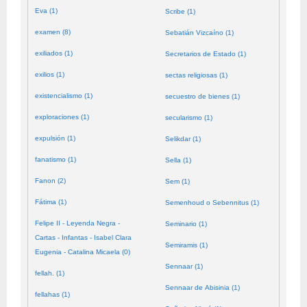
Eva (1)
Scribe (1)
examen (8)
Sebatián Vizcaíno (1)
exiliados (1)
Secretarios de Estado (1)
exilios (1)
sectas religiosas (1)
existencialismo (1)
secuestro de bienes (1)
exploraciones (1)
secularismo (1)
expulsión (1)
Selikdar (1)
fanatismo (1)
Sella (1)
Fanon (2)
Sem (1)
Fátima (1)
Semenhoud o Sebennitus (1)
Felipe II - Leyenda Negra -
Seminario (1)
Cartas - Infantas - Isabel Clara
Semiramis (1)
Eugenia - Catalina Micaela (0)
Sennaar (1)
fellah. (1)
Sennaar de Abisinia (1)
fellahas (1)