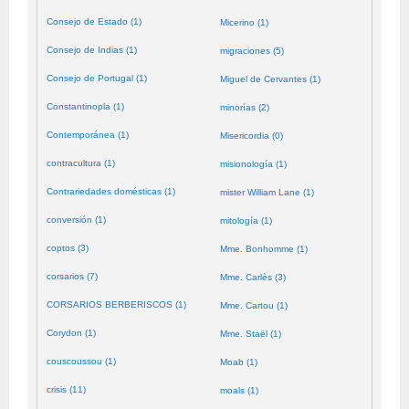
Consejo de Estado (1)
Micerino (1)
Consejo de Indias (1)
migraciones (5)
Consejo de Portugal (1)
Miguel de Cervantes (1)
Constantinopla (1)
minorías (2)
Contemporánea (1)
Misericordia (0)
contracultura (1)
misionología (1)
Contrariedades domésticas (1)
mister William Lane (1)
conversión (1)
mitología (1)
coptos (3)
Mme. Bonhomme (1)
corsarios (7)
Mme. Carlès (3)
CORSARIOS BERBERISCOS (1)
Mme. Cartou (1)
Corydon (1)
Mme. Staël (1)
couscoussou (1)
Moab (1)
crisis (11)
moals (1)