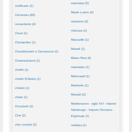
maronitas (5)
certificado (1)
Martin Lutero (0)
Cervantes (68)
marxismo (0)
cervantismo (4)
máscara (1)
Cham (1)
Mascarille (1)
Champolion (1)
Mataré (1)
Charakhanieh o Cercasorum (1)
Mateo Rizzi (0)
Chateaubriand (1)
materiales (1)
cheikh (1)
Mathusaël (1)
cheikh El-Bekry (1)
Matttarée (1)
chélebi (1)
Maviaël (2)
chiste (1)
Mediterraneo - siglo XVI - Imperio
Choubrah (2)
Habsburgo - Imperio Otomano -
Cine (2)
Espionaje (1)
cine corsario (2)
mekkias (1)