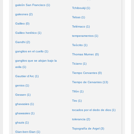
galeón San Francisco (1)
Tchiboukji (1)
galeones (2)
Tebas (1)
Galileo (0)
Telémaco (1)
Galileo herético (1)
temperamentos (1)
Gandhi (2)
Teócrito (1)
ganglios en el cuello (1)
Thomas Murner. (0)
ganglios que se alojan bajo la
Ticiano (1)
axila (1)
Tiempo Cervantes (0)
Gauttier d'Arc (1)
Tiempo de Cervantes (13)
genios (1)
Tifón (1)
Gessen (1)
Tiro (1)
ghavasies (1)
tocados por el dedo de dios (1)
ghawasies (1)
tolerancia (2)
ghazis (1)
Topografía de Argel (3)
Gian-ben-Gian (1)