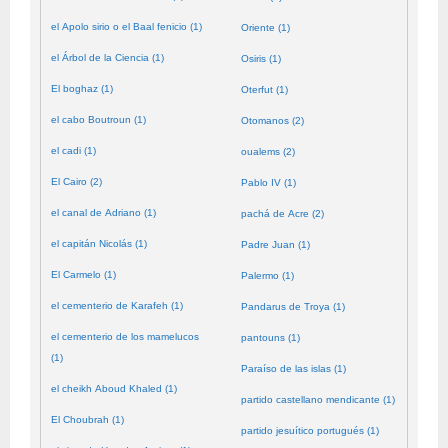
el Apolo sirio o el Baal fenicio (1)
Oriente (1)
el Árbol de la Ciencia (1)
Osiris (1)
El boghaz (1)
Oterfut (1)
el cabo Boutroun (1)
Otomanos (2)
el cadi (1)
oualems (2)
El Cairo (2)
Pablo IV (1)
el canal de Adriano (1)
pachá de Acre (2)
el capitán Nicolás (1)
Padre Juan (1)
El Carmelo (1)
Palermo (1)
el cementerio de Karafeh (1)
Pandarus de Troya (1)
el cementerio de los mamelucos
pantouns (1)
(1)
Paraíso de las islas (1)
el cheikh Aboud Khaled (1)
partido castellano mendicante (1)
El Choubrah (1)
partido jesuítico portugués (1)