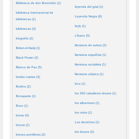
Biblioteca de don Borondón (1)
leyenda del grial (1)
biblioteca internacional de
Leyenda Negra (9)
bibliotecas (1)
leyly (1)
bibliotecas (3)
Líbano (3)
biografía (2)
literatura de avisos (2)
Birket-el-Hadji (1)
literatura española (1)
Black Power (2)
literatura socialista (1)
Blanco de Paz (5)
literatura utópica (1)
bodas coptas (3)
loco (1)
Bodino (2)
los 300 caballeros drusos (1)
Bonaparte (1)
los albaneses (1)
Booz (1)
los celos (1)
borrar (0)
Los derviches (1)
bouza (1)
los drusos (2)
breves pontificios (2)