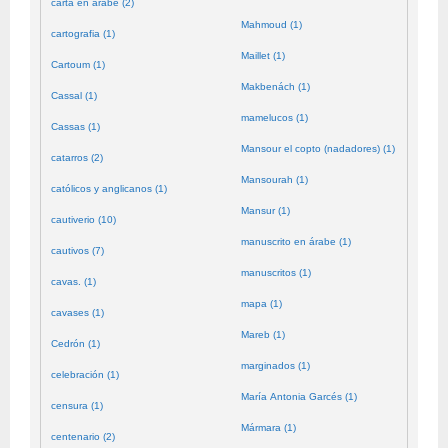
carta en árabe (2)
Mahmoud (1)
cartografia (1)
Maillet (1)
Cartoum (1)
Makbenách (1)
Cassal (1)
mamelucos (1)
Cassas (1)
Mansour el copto (nadadores) (1)
catarros (2)
Mansourah (1)
católicos y anglicanos (1)
Mansur (1)
cautiverio (10)
manuscrito en árabe (1)
cautivos (7)
manuscritos (1)
cavas. (1)
mapa (1)
cavases (1)
Mareb (1)
Cedrón (1)
marginados (1)
celebración (1)
María Antonia Garcés (1)
censura (1)
Mármara (1)
centenario (2)