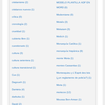
cristianismo (2)
MODELO PLANTILLA ADF EN
WORD (0)
cristianos nuevos (1)
Modernismo (0)
crítica (0)
Moisés (3)
cronología (2)
Mokatam (3)
crueldad (1)
Molóch (1)
cubierta libro (1)
Monarquía Católica (1)
cuestionario (1)
monarquía hispánica (9)
cultura (3)
monte Moria (1)
cultura setentera (1)
montes Cassanitas (1)
cultura transicional (1)
Montesquieu y L'Esprit des lois
Cus (1)
(¿un reglamento de policía?) (1)
Dagoueh (1)
Moria (1)
Damieta (4)
moriscos (12)
darbuka (1)
Moussa Ben-Amran (1)
David (2)