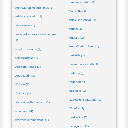
muertes crueles (1)
debilidad en los miembros (1)
Murad Bey (1)
debilidad gástrica (1)
Musa Ben-Amrán (1)
dedicatorias (1)
muslim (1)
densidad excesiva de la sangre
Mustafa (1)
(1)
Mustafá el cocinero (1)
desplazamientos (1)
musthilla (1)
determinismos (1)
nación de los Galla. (1)
Diego de Haedo (1)
nadador (3)
Diego Marín (1)
nadadores (8)
difusión (1)
Napoleón (2)
digestivo (1)
Napoleón Bonaparte (1)
Dionisio de Halicarnaso (1)
Nápoles (2)
diplomacia (3)
naufragios (2)
directorio internacional (1)
navegación (1)