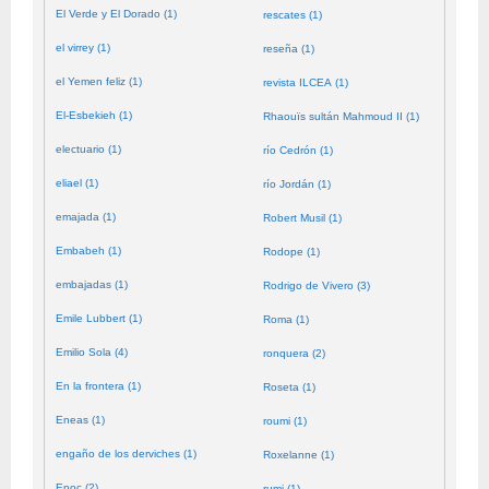
El Verde y El Dorado (1)
rescates (1)
el virrey (1)
reseña (1)
el Yemen feliz (1)
revista ILCEA (1)
El-Esbekieh (1)
Rhaouïs sultán Mahmoud II (1)
electuario (1)
río Cedrón (1)
eliael (1)
río Jordán (1)
emajada (1)
Robert Musil (1)
Embabeh (1)
Rodope (1)
embajadas (1)
Rodrigo de Vivero (3)
Emile Lubbert (1)
Roma (1)
Emilio Sola (4)
ronquera (2)
En la frontera (1)
Roseta (1)
Eneas (1)
roumi (1)
engaño de los derviches (1)
Roxelanne (1)
Enoc (2)
rumi (1)