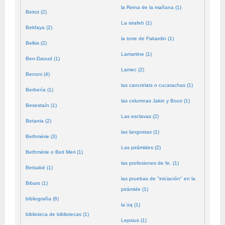
la Reina de la mañana (1)
Beirut (2)
La sirafeh (1)
Bekfaya (2)
la torre de Fakardin (1)
Belkis (2)
Lamartine (1)
Ben-Daoud (1)
Lamec (2)
Benoni (4)
las cancrelats o cucarachas (1)
Berbería (1)
las columnas Jakin y Booz (1)
Besestaín (1)
Las esclavas (2)
Betania (2)
las langostas (1)
Bethmérie (3)
Las pirámides (2)
Bethmérie o Beit Meri (1)
las profesiones de fe. (1)
Betsabé (1)
las pruebas de "iniciación" en la
Bibars (1)
pirámide (1)
bibliografía (6)
laʿūq (1)
biblioteca de bibliotecas (1)
Lepsius (1)