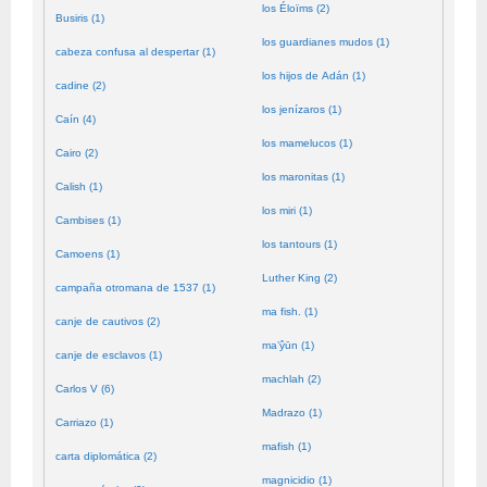
los Éloïms (2)
Busiris (1)
los guardianes mudos (1)
cabeza confusa al despertar (1)
los hijos de Adán (1)
cadine (2)
los jenízaros (1)
Caín (4)
los mamelucos (1)
Cairo (2)
los maronitas (1)
Calish (1)
los miri (1)
Cambises (1)
los tantours (1)
Camoens (1)
Luther King (2)
campaña otromana de 1537 (1)
ma fish. (1)
canje de cautivos (2)
ma’ŷūn (1)
canje de esclavos (1)
machlah (2)
Carlos V (6)
Madrazo (1)
Carriazo (1)
mafish (1)
carta diplomática (2)
magnicidio (1)