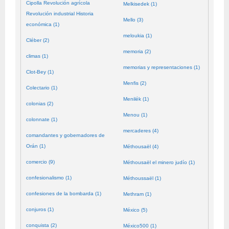
Cipolla Revolución agrícola
Melkisedek (1)
Revolución industrial Historia
Mello (3)
económica (1)
meloukia (1)
Cléber (2)
memoria (2)
climas (1)
memorias y representaciones (1)
Clot-Bey (1)
Menfis (2)
Colectario (1)
Menilék (1)
colonias (2)
Menou (1)
colonnate (1)
mercaderes (4)
comandantes y gobernadores de
Orán (1)
Méthousaël (4)
comercio (9)
Méthousaël el minero judío (1)
confesionalismo (1)
Méthoussaël (1)
confesiones de la bombarda (1)
Methram (1)
conjuros (1)
México (5)
conquista (2)
México500 (1)