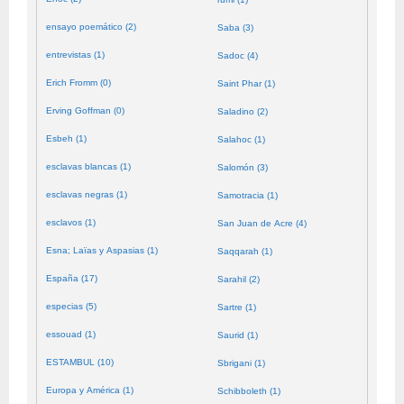
ensayo poemático (2)
Saba (3)
entrevistas (1)
Sadoc (4)
Erich Fromm (0)
Saint Phar (1)
Erving Goffman (0)
Saladino (2)
Esbeh (1)
Salahoc (1)
esclavas blancas (1)
Salomón (3)
esclavas negras (1)
Samotracia (1)
esclavos (1)
San Juan de Acre (4)
Esna; Laïas y Aspasias (1)
Saqqarah (1)
España (17)
Sarahil (2)
especias (5)
Sartre (1)
essouad (1)
Saurid (1)
ESTAMBUL (10)
Sbrigani (1)
Europa y América (1)
Schibboleth (1)