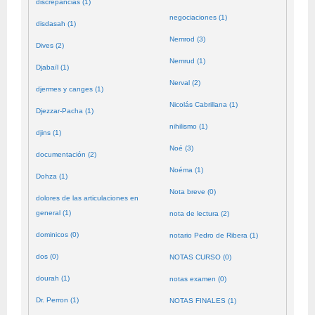
discrepancias (1)
negociaciones (1)
disdasah (1)
Nemrod (3)
Dives (2)
Nemrud (1)
Djabaïl (1)
Nerval (2)
djermes y canges (1)
Nicolás Cabrillana (1)
Djezzar-Pacha (1)
nihilismo (1)
djins (1)
Noé (3)
documentación (2)
Noéma (1)
Dohza (1)
Nota breve (0)
dolores de las articulaciones en
general (1)
nota de lectura (2)
dominicos (0)
notario Pedro de Ribera (1)
dos (0)
NOTAS CURSO (0)
dourah (1)
notas examen (0)
Dr. Perron (1)
NOTAS FINALES (1)