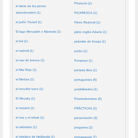
Pharouïs (1)
el islote de los perros
abandonados (1)
PICARESCA (1)
el judío Yousef (1)
Pietro Redondi (1)
El lago Menzaleh o Mareotis (1)
piloto inglés Adams (1)
el loti (1)
pirámide de Keops (1)
el mahmil (1)
poder (1)
el mar de bronce (1)
Pompeyo (1)
el Mar Rojo (1)
portada libro (1)
el Mesías (1)
portugueses (6)
el moudhir turco (1)
posibilidades (1)
El Mousky (1)
Posmodernismo (0)
el mutahir (1)
PRÁCTICAS (2)
el naz y el rebab (1)
presentación (3)
el nilómetro (1)
programa (2)
el obelisco de Heliópolis (1)
propaganda (7)