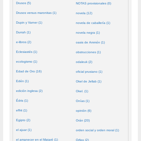
Drusos (5)
NOTAS provisionales (0)
Drusos versus maronitas (1)
novela (12)
Dupin y Varner (1)
novela de caballería (1)
Durrah (1)
novela negra (1)
e-libros (2)
oasis de Ammón (1)
Eclesiastés (1)
obstrucciones (1)
ecologismo (1)
odaleuk (2)
Edad de Oro (16)
oficial prusiano (1)
Edén (1)
Okel de Jellab (1)
edición inglesa (2)
Okel. (1)
Édris (1)
Onías (1)
effrit (1)
opinión (6)
Egipto (2)
Orán (20)
el ajuar (1)
orden social y orden moral (1)
el amanecer en el Mataré (1)
Orfeo (2)