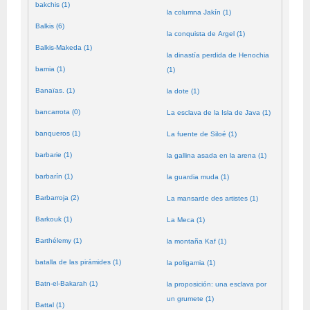
bakchis (1)
la columna Jakín (1)
Balkis (6)
la conquista de Argel (1)
Balkis-Makeda (1)
la dinastía perdida de Henochia
bamia (1)
(1)
Banaïas. (1)
la dote (1)
bancarrota (0)
La esclava de la Isla de Java (1)
banqueros (1)
La fuente de Siloé (1)
barbarie (1)
la gallina asada en la arena (1)
barbarín (1)
la guardia muda (1)
Barbarroja (2)
La mansarde des artistes (1)
Barkouk (1)
La Meca (1)
Barthélemy (1)
la montaña Kaf (1)
batalla de las pirámides (1)
la poligamia (1)
Batn-el-Bakarah (1)
la proposición: una esclava por
un grumete (1)
Battal (1)