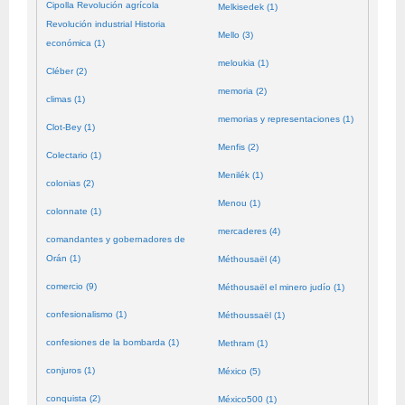
Cipolla Revolución agrícola
Melkisedek (1)
Revolución industrial Historia
Mello (3)
económica (1)
meloukia (1)
Cléber (2)
memoria (2)
climas (1)
memorias y representaciones (1)
Clot-Bey (1)
Menfis (2)
Colectario (1)
Menilék (1)
colonias (2)
Menou (1)
colonnate (1)
mercaderes (4)
comandantes y gobernadores de
Orán (1)
Méthousaël (4)
comercio (9)
Méthousaël el minero judío (1)
confesionalismo (1)
Méthoussaël (1)
confesiones de la bombarda (1)
Methram (1)
conjuros (1)
México (5)
conquista (2)
México500 (1)