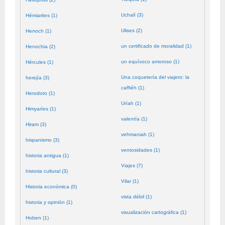
Uchalí (3)
Hémiarites (1)
Ulises (2)
Henoch (1)
un certificado de moralidad (1)
Henochia (2)
un equívoco amoroso (1)
Hércules (1)
Una coquetería del viajero: la
herejía (3)
caffiéh (1)
Herodoto (1)
Uríah (1)
Himyaríes (1)
valentía (1)
Hiram (3)
vehmaniah (1)
hispanismo (3)
ventosidades (1)
historia antigua (1)
Viajes (7)
historia cultural (3)
Vilar (1)
Historia económica (0)
vista débil (1)
historia y opinión (1)
visualización cartográfica (1)
Hoben (1)