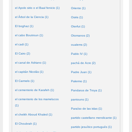
el Apolo sirio o el Baal fenicio (1)
Oriente (1)
el Árbol de la Ciencia (1)
Osiris (1)
El boghaz (1)
Oterfut (1)
el cabo Boutroun (1)
Otomanos (2)
el cadi (1)
oualems (2)
El Cairo (2)
Pablo IV (1)
el canal de Adriano (1)
pachá de Acre (2)
el capitán Nicolás (1)
Padre Juan (1)
El Carmelo (1)
Palermo (1)
el cementerio de Karafeh (1)
Pandarus de Troya (1)
el cementerio de los mamelucos
pantouns (1)
(1)
Paraíso de las islas (1)
el cheikh Aboud Khaled (1)
partido castellano mendicante (1)
El Choubrah (1)
partido jesuítico portugués (1)