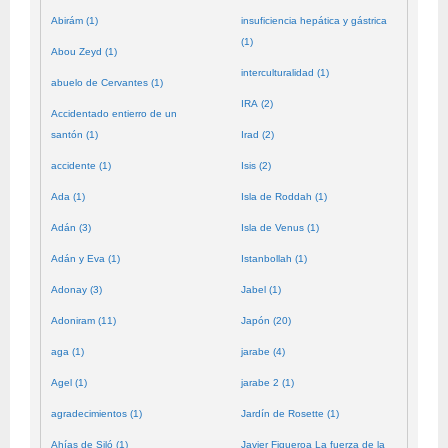
Abirám (1)
insuficiencia hepática y gástrica
(1)
Abou Zeyd (1)
interculturalidad (1)
abuelo de Cervantes (1)
IRA (2)
Accidentado entierro de un
santón (1)
Irad (2)
accidente (1)
Isis (2)
Ada (1)
Isla de Roddah (1)
Adán (3)
Isla de Venus (1)
Adán y Eva (1)
Istanbollah (1)
Adonay (3)
Jabel (1)
Adoniram (11)
Japón (20)
aga (1)
jarabe (4)
Agel (1)
jarabe 2 (1)
agradecimientos (1)
Jardín de Rosette (1)
Ahías de Siló (1)
Javier Figueroa La fuerza de la