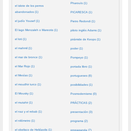
Pharouïs (1)
el islote de los perros
abandonados (1)
PICARESCA (1)
el judío Yousef (1)
Pietro Redondi (1)
El lago Menzaleh o Mareotis (1)
piloto inglés Adams (1)
el loti (1)
pirámide de Keops (1)
el mahmil (1)
poder (1)
el mar de bronce (1)
Pompeyo (1)
el Mar Rojo (1)
portada libro (1)
el Mesías (1)
portugueses (6)
el moudhir turco (1)
posibilidades (1)
El Mousky (1)
Posmodernismo (0)
el mutahir (1)
PRÁCTICAS (2)
el naz y el rebab (1)
presentación (3)
el nilómetro (1)
programa (2)
el obelisco de Heliópolis (1)
propaganda (7)