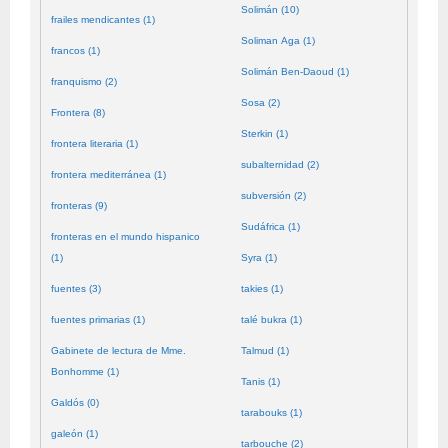
Solimán (10)
frailes mendicantes (1)
Soliman Aga (1)
francos (1)
Solimán Ben-Daoud (1)
franquismo (2)
Sosa (2)
Frontera (8)
Sterkin (1)
frontera literaria (1)
subalternidad (2)
frontera mediterránea (1)
subversión (2)
fronteras (9)
Sudáfrica (1)
fronteras en el mundo hispanico
(1)
Syra (1)
fuentes (3)
takies (1)
fuentes primarias (1)
talé bukra (1)
Gabinete de lectura de Mme.
Talmud (1)
Bonhomme (1)
Tanis (1)
Galdós (0)
tarabouks (1)
galeón (1)
tarbouche (2)