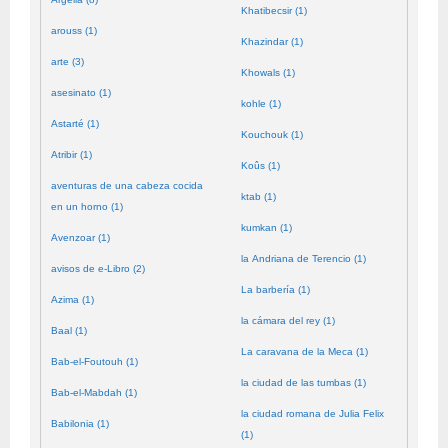
Khatibecsir (1)
arouss (1)
Khazindar (1)
arte (3)
Khowals (1)
asesinato (1)
kohle (1)
Astarté (1)
Kouchouk (1)
Atribir (1)
Koûs (1)
aventuras de una cabeza cocida
ktab (1)
en un horno (1)
kumkan (1)
Avenzoar (1)
la Andriana de Terencio (1)
avisos de e-Libro (2)
La barbería (1)
Azima (1)
la cámara del rey (1)
Baal (1)
La caravana de la Meca (1)
Bab-el-Foutouh (1)
la ciudad de las tumbas (1)
Bab-el-Mabdah (1)
la ciudad romana de Julia Felix
Babilonia (1)
(1)