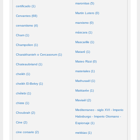
maronitas (5)
certificado (1)
Martin Lutero (0)
Cervantes (68)
marxismo (0)
cervantismo (4)
máscara (1)
Cham (1)
Mascarille (1)
Champolion (1)
Mataré (1)
Charakhanieh o Cercasorum (1)
Mateo Rizzi (0)
Chateaubriand (1)
materiales (1)
cheikh (1)
Mathusaël (1)
cheikh El-Bekry (1)
Matttarée (1)
chélebi (1)
Maviaël (2)
chiste (1)
Mediterraneo - siglo XVI - Imperio
Choubrah (2)
Habsburgo - Imperio Otomano -
Cine (2)
Espionaje (1)
cine corsario (2)
mekkias (1)