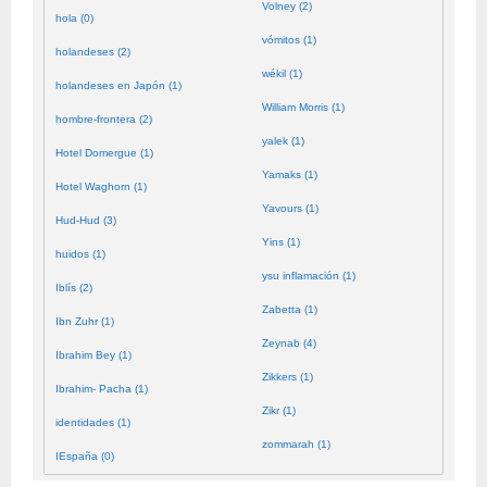
Volney (2)
hola (0)
vómitos (1)
holandeses (2)
wékil (1)
holandeses en Japón (1)
William Morris (1)
hombre-frontera (2)
yalek (1)
Hotel Domergue (1)
Yamaks (1)
Hotel Waghorn (1)
Yavours (1)
Hud-Hud (3)
Yins (1)
huidos (1)
ysu inflamación (1)
Iblís (2)
Zabetta (1)
Ibn Zuhr (1)
Zeynab (4)
Ibrahim Bey (1)
Zikkers (1)
Ibrahim- Pacha (1)
Zikr (1)
identidades (1)
zommarah (1)
IEspaña (0)