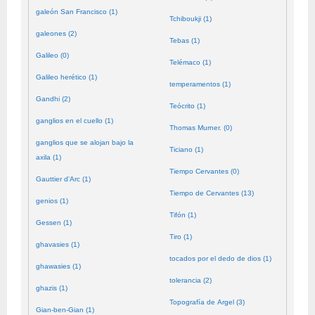
galeón San Francisco (1)
Tchiboukji (1)
galeones (2)
Tebas (1)
Galileo (0)
Telémaco (1)
Galileo herético (1)
temperamentos (1)
Gandhi (2)
Teócrito (1)
ganglios en el cuello (1)
Thomas Murner. (0)
ganglios que se alojan bajo la
Ticiano (1)
axila (1)
Tiempo Cervantes (0)
Gauttier d'Arc (1)
Tiempo de Cervantes (13)
genios (1)
Tifón (1)
Gessen (1)
Tiro (1)
ghavasies (1)
tocados por el dedo de dios (1)
ghawasies (1)
tolerancia (2)
ghazis (1)
Topografía de Argel (3)
Gian-ben-Gian (1)