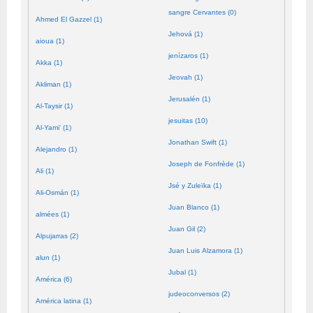
sangre Cervantes (0)
Ahmed El Gazzel (1)
Jehová (1)
aioua (1)
jenízaros (1)
Akka (1)
Jeovah (1)
Akliman (1)
Jerusalén (1)
Al-Taysir (1)
jesuitas (10)
Al-Yami' (1)
Jonathan Swift (1)
Alejandro (1)
Joseph de Fonfrède (1)
Ali (1)
Jsé y Zuleïka (1)
Ali-Osmán (1)
Juan Blanco (1)
almées (1)
Juan Gil (2)
Alpujarras (2)
Juan Luis Alzamora (1)
alun (1)
Jubal (1)
América (6)
judeoconversos (2)
América latina (1)