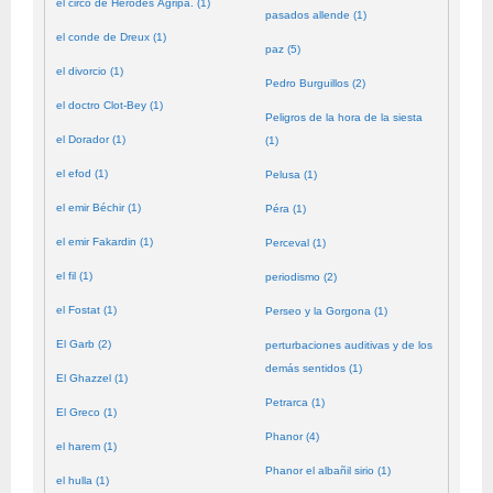
el circo de Herodes Agripa. (1)
pasados allende (1)
el conde de Dreux (1)
paz (5)
el divorcio (1)
Pedro Burguillos (2)
el doctro Clot-Bey (1)
Peligros de la hora de la siesta
el Dorador (1)
(1)
el efod (1)
Pelusa (1)
el emir Béchir (1)
Péra (1)
el emir Fakardin (1)
Perceval (1)
el fil (1)
periodismo (2)
el Fostat (1)
Perseo y la Gorgona (1)
El Garb (2)
perturbaciones auditivas y de los
demás sentidos (1)
El Ghazzel (1)
Petrarca (1)
El Greco (1)
Phanor (4)
el harem (1)
Phanor el albañil sirio (1)
el hulla (1)