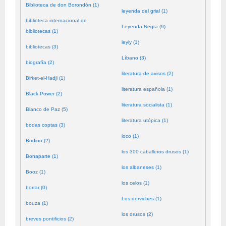
Biblioteca de don Borondón (1)
leyenda del grial (1)
biblioteca internacional de
Leyenda Negra (9)
bibliotecas (1)
leyly (1)
bibliotecas (3)
Líbano (3)
biografía (2)
literatura de avisos (2)
Birket-el-Hadji (1)
literatura española (1)
Black Power (2)
literatura socialista (1)
Blanco de Paz (5)
literatura utópica (1)
bodas coptas (3)
loco (1)
Bodino (2)
los 300 caballeros drusos (1)
Bonaparte (1)
los albaneses (1)
Booz (1)
los celos (1)
borrar (0)
Los derviches (1)
bouza (1)
los drusos (2)
breves pontificios (2)