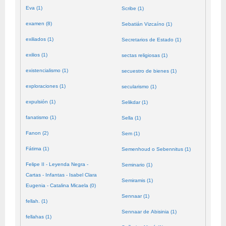
Eva (1)
Scribe (1)
examen (8)
Sebatián Vizcaíno (1)
exiliados (1)
Secretarios de Estado (1)
exilios (1)
sectas religiosas (1)
existencialismo (1)
secuestro de bienes (1)
exploraciones (1)
secularismo (1)
expulsión (1)
Selikdar (1)
fanatismo (1)
Sella (1)
Fanon (2)
Sem (1)
Fátima (1)
Semenhoud o Sebennitus (1)
Felipe II - Leyenda Negra -
Seminario (1)
Cartas - Infantas - Isabel Clara
Semiramis (1)
Eugenia - Catalina Micaela (0)
Sennaar (1)
fellah. (1)
Sennaar de Abisinia (1)
fellahas (1)