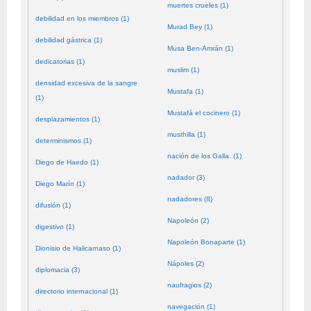
muertes crueles (1)
debilidad en los miembros (1)
Murad Bey (1)
debilidad gástrica (1)
Musa Ben-Amrán (1)
dedicatorias (1)
muslim (1)
densidad excesiva de la sangre
Mustafa (1)
(1)
Mustafá el cocinero (1)
desplazamientos (1)
musthilla (1)
determinismos (1)
nación de los Galla. (1)
Diego de Haedo (1)
nadador (3)
Diego Marín (1)
nadadores (8)
difusión (1)
Napoleón (2)
digestivo (1)
Napoleón Bonaparte (1)
Dionisio de Halicarnaso (1)
Nápoles (2)
diplomacia (3)
naufragios (2)
directorio internacional (1)
navegación (1)