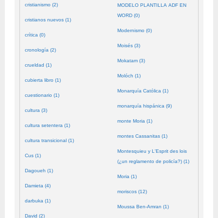
cristianismo (2)
MODELO PLANTILLA ADF EN
WORD (0)
cristianos nuevos (1)
Modernismo (0)
crítica (0)
Moisés (3)
cronología (2)
Mokatam (3)
crueldad (1)
Molóch (1)
cubierta libro (1)
Monarquía Católica (1)
cuestionario (1)
monarquía hispánica (9)
cultura (3)
monte Moria (1)
cultura setentera (1)
montes Cassanitas (1)
cultura transicional (1)
Montesquieu y L'Esprit des lois
Cus (1)
(¿un reglamento de policía?) (1)
Dagoueh (1)
Moria (1)
Damieta (4)
moriscos (12)
darbuka (1)
Moussa Ben-Amran (1)
David (2)