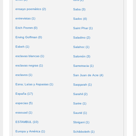
ensayo poemático (2)
Saba (3)
entrevistas (1)
Sadoc (4)
Erich Fromm (0)
Saint Phar (1)
Erving Goffman (0)
Saladino (2)
Esbeh (1)
Salahoc (1)
esclavas blancas (1)
Salomón (3)
esclavas negras (1)
Samotracia (1)
esclavos (1)
San Juan de Acre (4)
Esna; Laïas y Aspasias (1)
Saqqarah (1)
España (17)
Sarahil (2)
especias (5)
Sartre (1)
essouad (1)
Saurid (1)
ESTAMBUL (10)
Sbrigani (1)
Europa y América (1)
Schibboleth (1)