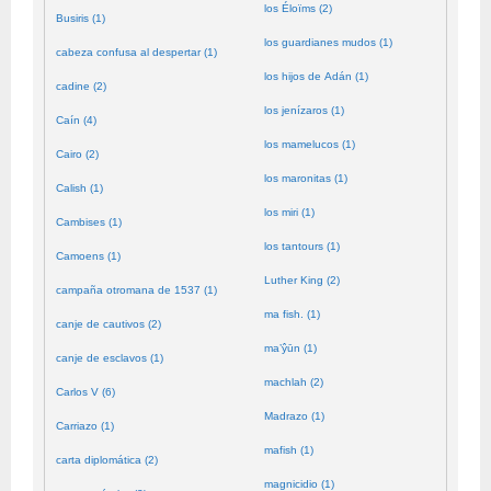
los Éloïms (2)
Busiris (1)
los guardianes mudos (1)
cabeza confusa al despertar (1)
los hijos de Adán (1)
cadine (2)
los jenízaros (1)
Caín (4)
los mamelucos (1)
Cairo (2)
los maronitas (1)
Calish (1)
los miri (1)
Cambises (1)
los tantours (1)
Camoens (1)
Luther King (2)
campaña otromana de 1537 (1)
ma fish. (1)
canje de cautivos (2)
ma’ŷūn (1)
canje de esclavos (1)
machlah (2)
Carlos V (6)
Madrazo (1)
Carriazo (1)
mafish (1)
carta diplomática (2)
magnicidio (1)