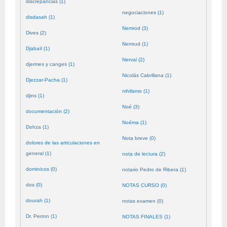
discrepancias (1)
negociaciones (1)
disdasah (1)
Nemrod (3)
Dives (2)
Nemrud (1)
Djabaïl (1)
Nerval (2)
djermes y canges (1)
Nicolás Cabrillana (1)
Djezzar-Pacha (1)
nihilismo (1)
djins (1)
Noé (3)
documentación (2)
Noéma (1)
Dohza (1)
Nota breve (0)
dolores de las articulaciones en
general (1)
nota de lectura (2)
dominicos (0)
notario Pedro de Ribera (1)
dos (0)
NOTAS CURSO (0)
dourah (1)
notas examen (0)
Dr. Perron (1)
NOTAS FINALES (1)