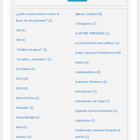
¿quién osaría luchar contra el
Iglesia Católica (0)
favor de los grandes? (1)
il Giorgione (1)
'arif (1)
iLUSTRE FREGONA (1)
'ifrit (1)
inconvenientes del celibato (1)
"¡Gallina al agua!" (1)
Index Librorum Prohibitorum (0)
"al sable y al bastón" (1)
indios (2)
13 relatos (2)
Individualismo (0)
2015 (0)
Individuo Moderno (0)
2016 (0)
información (7)
Abd-el-Kérim (1)
Información de Argel (7)
Abdallah (2)
ingleses versus franceses (1)
Abdul-Medjid (1)
inquisición (7)
Abel (1)
insalivación anormal durante el
abesch (1)
sueño (1)