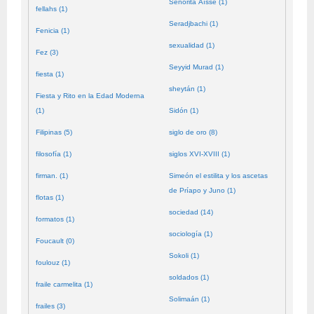
Señorita Aïssé (1)
fellahs (1)
Seradjbachi (1)
Fenicia (1)
sexualidad (1)
Fez (3)
Seyyid Murad (1)
fiesta (1)
sheytán (1)
Fiesta y Rito en la Edad Moderna
(1)
Sidón (1)
Filipinas (5)
siglo de oro (8)
filosofía (1)
siglos XVI-XVIII (1)
firman. (1)
Simeón el estilita y los ascetas
de Príapo y Juno (1)
flotas (1)
sociedad (14)
formatos (1)
sociología (1)
Foucault (0)
Sokoli (1)
foulouz (1)
soldados (1)
fraile carmelita (1)
Solimaán (1)
frailes (3)