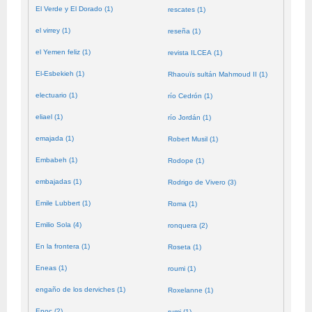
El Verde y El Dorado (1)
rescates (1)
el virrey (1)
reseña (1)
el Yemen feliz (1)
revista ILCEA (1)
El-Esbekieh (1)
Rhaouïs sultán Mahmoud II (1)
electuario (1)
río Cedrón (1)
eliael (1)
río Jordán (1)
emajada (1)
Robert Musil (1)
Embabeh (1)
Rodope (1)
embajadas (1)
Rodrigo de Vivero (3)
Emile Lubbert (1)
Roma (1)
Emilio Sola (4)
ronquera (2)
En la frontera (1)
Roseta (1)
Eneas (1)
roumi (1)
engaño de los derviches (1)
Roxelanne (1)
Enoc (2)
rumi (1)