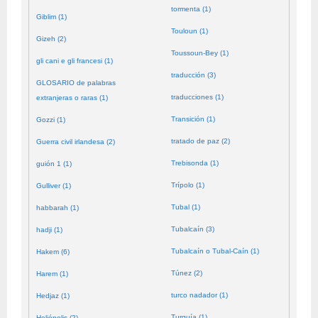
tormenta (1)
Giblim (1)
Touloun (1)
Gizeh (2)
Toussoun-Bey (1)
gli cani e gli francesi (1)
traducción (3)
GLOSARIO de palabras
traducciones (1)
extranjeras o raras (1)
Transición (1)
Gozzi (1)
tratado de paz (2)
Guerra civil irlandesa (2)
Trebisonda (1)
guión 1 (1)
Trípolo (1)
Gulliver (1)
Tubal (1)
habbarah (1)
Tubalcaín (3)
hadji (1)
Tubalcaín o Tubal-Caín (1)
Hakem (6)
Túnez (2)
Harem (1)
turco nadador (1)
Hedjaz (1)
Turquía (1)
Heliópolis (2)