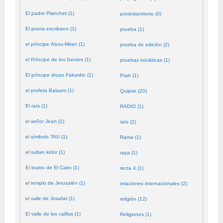
El padre Planchet (1)
protestantismo (0)
El poeta escribano (1)
prueba (1)
el príncipe Abou-Miran (1)
prueba de edición (2)
el Príncipe de los Genios (1)
pruebas iniciáticas (1)
El príncipe druso Fakardin (1)
Ptah (1)
el profeta Balaam (1)
Quijote (20)
El raïs (1)
RADIO (1)
el señor Jean (1)
raïs (2)
el símbolo TAU (1)
Rama (1)
el sultan kébir (1)
raya (1)
El teatro de El Cairo (1)
recta 4 (1)
el templo de Jerusalén (1)
relaciones internacionales (2)
el valle de Josafat (1)
religión (12)
El valle de los califas (1)
Religiones (1)