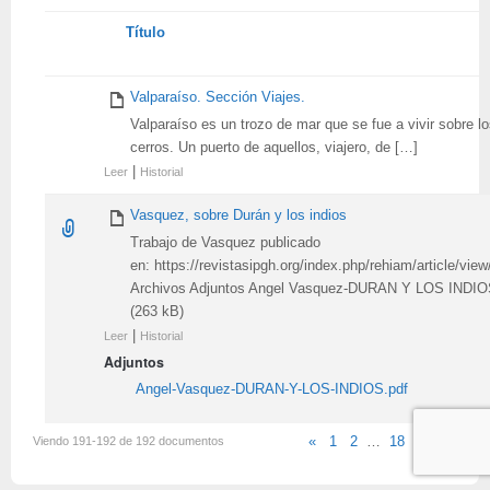
Tienes
Título
adjunto
Valparaíso. Sección Viajes.
Valparaíso es un trozo de mar que se fue a vivir sobre l
cerros. Un puerto de aquellos, viajero, de […]
|
Leer
Historial
Vasquez, sobre Durán y los indios
Trabajo de Vasquez publicado
en: https://revistasipgh.org/index.php/rehiam/article/vie
Archivos Adjuntos Angel Vasquez-DURAN Y LOS INDI
(263 kB)
|
Leer
Historial
Adjuntos
Angel-Vasquez-DURAN-Y-LOS-INDIOS.pdf
Viendo 191-192 de 192 documentos
«
1
2
…
18
19
20