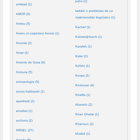
judío (1)
amistad (1)
kabibé o problemas de un
AMOR (3)
malentendido lingüístico (1)
Amrou (5)
Kachef (1)
Amrou el carpintero fenicio (1)
Kahwedji-bachi (1)
Anomia (2)
Karafeh (1)
Antar (1)
Kater (1)
Antonio de Sosa (6)
Kefrén (1)
Antoura (5)
Keops (1)
antropología (5)
Kesrouan (4)
aouss habbarah (1)
Khaiffa (1)
apartheid (2)
khamsín (2)
arcadas (1)
Khan Ghafar (1)
archivos (2)
Khanoun (2)
ARGEL (27)
khatbé (1)
Argelia (8)