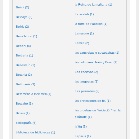
la Reina de la mañana (1)
Beirut (2)
La sirafeh (1)
Bekfaya (2)
la torre de Fakardin (1)
Belkis (2)
Lamartine (1)
Ben-Daoud (1)
Lamec (2)
Benoni (4)
las cancrelats o cucarachas (1)
Berbería (1)
las columnas Jakin y Booz (1)
Besestaín (1)
Las esclavas (2)
Betania (2)
las langostas (1)
Bethmérie (3)
Las pirámides (2)
Bethmérie o Beit Meri (1)
las profesiones de fe. (1)
Betsabé (1)
las pruebas de "iniciación" en la
Bibars (1)
pirámide (1)
bibliografía (6)
laʿūq (1)
biblioteca de bibliotecas (1)
Lepsius (1)