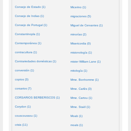
Consejo de Estado (1)
Micerino (1)
Consejo de Indias (1)
migraciones (5)
Consejo de Portugal (1)
Miguel de Cervantes (1)
Constantinopla (1)
minorías (2)
Contemporánea (1)
Misericordia (0)
contracultura (1)
misionología (1)
Contrariedades domésticas (1)
mister William Lane (1)
conversión (1)
mitología (1)
coptos (3)
Mme. Bonhomme (1)
corsarios (7)
Mme. Carlès (3)
CORSARIOS BERBERISCOS (1)
Mme. Cartou (1)
Corydon (1)
Mme. Staël (1)
couscoussou (1)
Moab (1)
crisis (11)
moals (1)