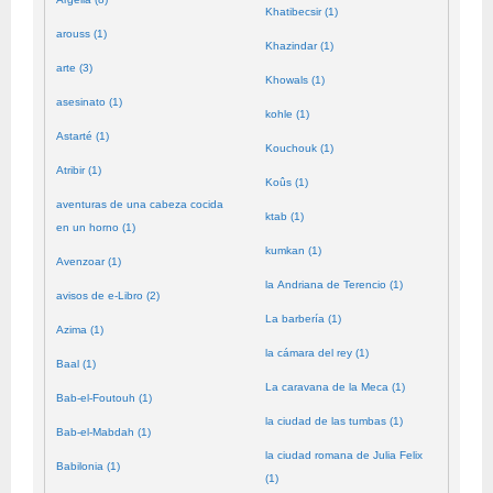
Khatibecsir (1)
arouss (1)
Khazindar (1)
arte (3)
Khowals (1)
asesinato (1)
kohle (1)
Astarté (1)
Kouchouk (1)
Atribir (1)
Koûs (1)
aventuras de una cabeza cocida
ktab (1)
en un horno (1)
kumkan (1)
Avenzoar (1)
la Andriana de Terencio (1)
avisos de e-Libro (2)
La barbería (1)
Azima (1)
la cámara del rey (1)
Baal (1)
La caravana de la Meca (1)
Bab-el-Foutouh (1)
la ciudad de las tumbas (1)
Bab-el-Mabdah (1)
la ciudad romana de Julia Felix
Babilonia (1)
(1)