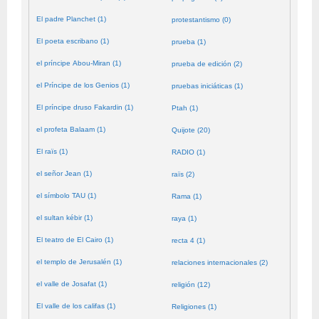
El padre Planchet (1)
protestantismo (0)
El poeta escribano (1)
prueba (1)
el príncipe Abou-Miran (1)
prueba de edición (2)
el Príncipe de los Genios (1)
pruebas iniciáticas (1)
El príncipe druso Fakardin (1)
Ptah (1)
el profeta Balaam (1)
Quijote (20)
El raïs (1)
RADIO (1)
el señor Jean (1)
raïs (2)
el símbolo TAU (1)
Rama (1)
el sultan kébir (1)
raya (1)
El teatro de El Cairo (1)
recta 4 (1)
el templo de Jerusalén (1)
relaciones internacionales (2)
el valle de Josafat (1)
religión (12)
El valle de los califas (1)
Religiones (1)