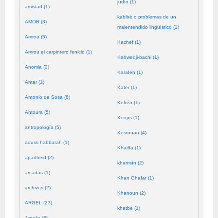
judío (1)
amistad (1)
kabibé o problemas de un
AMOR (3)
malentendido lingüístico (1)
Amrou (5)
Kachef (1)
Amrou el carpintero fenicio (1)
Kahwedji-bachi (1)
Anomia (2)
Karafeh (1)
Antar (1)
Kater (1)
Antonio de Sosa (6)
Kefrén (1)
Antoura (5)
Keops (1)
antropología (5)
Kesrouan (4)
aouss habbarah (1)
Khaiffa (1)
apartheid (2)
khamsín (2)
arcadas (1)
Khan Ghafar (1)
archivos (2)
Khanoun (2)
ARGEL (27)
khatbé (1)
Argelia (8)