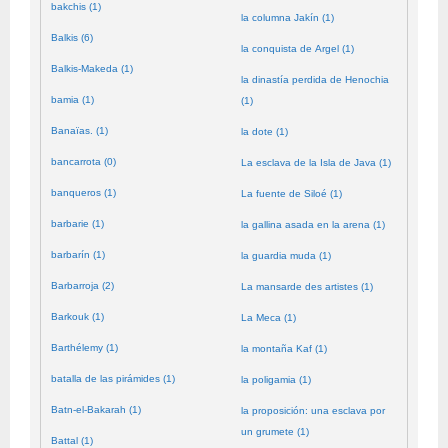
bakchis (1)
la columna Jakín (1)
Balkis (6)
la conquista de Argel (1)
Balkis-Makeda (1)
la dinastía perdida de Henochia
bamia (1)
(1)
Banaïas. (1)
la dote (1)
bancarrota (0)
La esclava de la Isla de Java (1)
banqueros (1)
La fuente de Siloé (1)
barbarie (1)
la gallina asada en la arena (1)
barbarín (1)
la guardia muda (1)
Barbarroja (2)
La mansarde des artistes (1)
Barkouk (1)
La Meca (1)
Barthélemy (1)
la montaña Kaf (1)
batalla de las pirámides (1)
la poligamia (1)
Batn-el-Bakarah (1)
la proposición: una esclava por
un grumete (1)
Battal (1)