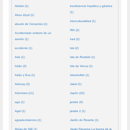
Abirám (1)
insuficiencia hepática y gástrica
(1)
Abou Zeyd (1)
interculturalidad (1)
abuelo de Cervantes (1)
IRA (2)
Accidentado entierro de un
santón (1)
Irad (2)
accidente (1)
Isis (2)
Ada (1)
Isla de Roddah (1)
Adán (3)
Isla de Venus (1)
Adán y Eva (1)
Istanbollah (1)
Adonay (3)
Jabel (1)
Adoniram (11)
Japón (20)
aga (1)
jarabe (4)
Agel (1)
jarabe 2 (1)
agradecimientos (1)
Jardín de Rosette (1)
Ahías de Siló (1)
Javier Figueroa La fuerza de la