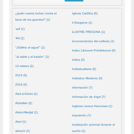
¿quién osaría luchar contra el
Iglesia Católica (0)
favor de los grandes? (1)
il Giorgione (1)
'arif (1)
iLUSTRE FREGONA (1)
'ifrit (1)
inconvenientes del celibato (1)
"¡Gallina al agua!" (1)
Index Librorum Prohibitorum (0)
"al sable y al bastón" (1)
indios (2)
13 relatos (2)
Individualismo (0)
2015 (0)
Individuo Moderno (0)
2016 (0)
información (7)
Abd-el-Kérim (1)
Información de Argel (7)
Abdallah (2)
ingleses versus franceses (1)
Abdul-Medjid (1)
inquisición (7)
Abel (1)
insalivación anormal durante el
abesch (1)
sueño (1)