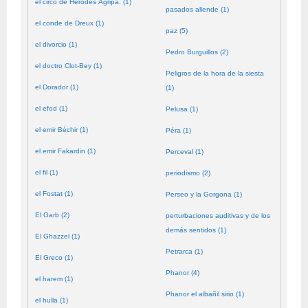
el circo de Herodes Agripa. (1)
pasados allende (1)
el conde de Dreux (1)
paz (5)
el divorcio (1)
Pedro Burguillos (2)
el doctro Clot-Bey (1)
Peligros de la hora de la siesta
el Dorador (1)
(1)
el efod (1)
Pelusa (1)
el emir Béchir (1)
Péra (1)
el emir Fakardin (1)
Perceval (1)
el fil (1)
periodismo (2)
el Fostat (1)
Perseo y la Gorgona (1)
El Garb (2)
perturbaciones auditivas y de los
demás sentidos (1)
El Ghazzel (1)
Petrarca (1)
El Greco (1)
Phanor (4)
el harem (1)
Phanor el albañil sirio (1)
el hulla (1)