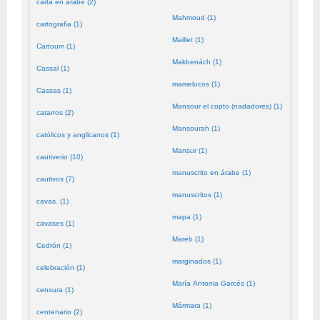
carta en árabe (2)
Mahmoud (1)
cartografia (1)
Maillet (1)
Cartoum (1)
Makbenách (1)
Cassal (1)
mamelucos (1)
Cassas (1)
Mansour el copto (nadadores) (1)
catarros (2)
Mansourah (1)
católicos y anglicanos (1)
Mansur (1)
cautiverio (10)
manuscrito en árabe (1)
cautivos (7)
manuscritos (1)
cavas. (1)
mapa (1)
cavases (1)
Mareb (1)
Cedrón (1)
marginados (1)
celebración (1)
María Antonia Garcés (1)
censura (1)
Mármara (1)
centenario (2)