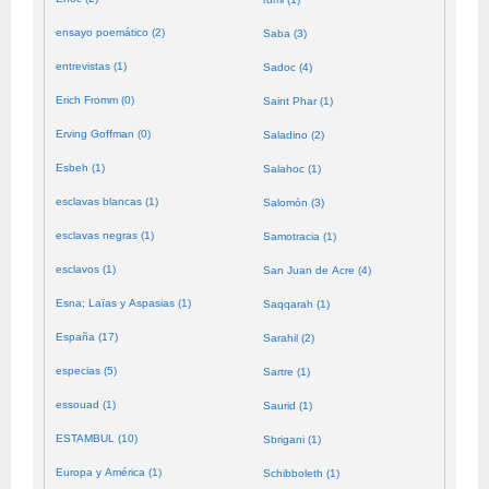
ensayo poemático (2)
Saba (3)
entrevistas (1)
Sadoc (4)
Erich Fromm (0)
Saint Phar (1)
Erving Goffman (0)
Saladino (2)
Esbeh (1)
Salahoc (1)
esclavas blancas (1)
Salomón (3)
esclavas negras (1)
Samotracia (1)
esclavos (1)
San Juan de Acre (4)
Esna; Laïas y Aspasias (1)
Saqqarah (1)
España (17)
Sarahil (2)
especias (5)
Sartre (1)
essouad (1)
Saurid (1)
ESTAMBUL (10)
Sbrigani (1)
Europa y América (1)
Schibboleth (1)