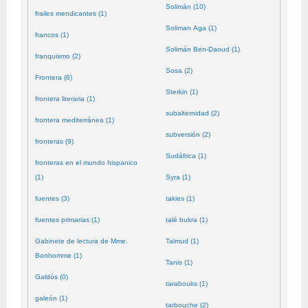
Solimán (10)
frailes mendicantes (1)
Soliman Aga (1)
francos (1)
Solimán Ben-Daoud (1)
franquismo (2)
Sosa (2)
Frontera (8)
Sterkin (1)
frontera literaria (1)
subalternidad (2)
frontera mediterránea (1)
subversión (2)
fronteras (9)
Sudáfrica (1)
fronteras en el mundo hispanico
(1)
Syra (1)
fuentes (3)
takies (1)
fuentes primarias (1)
talé bukra (1)
Gabinete de lectura de Mme.
Talmud (1)
Bonhomme (1)
Tanis (1)
Galdós (0)
tarabouks (1)
galeón (1)
tarbouche (2)