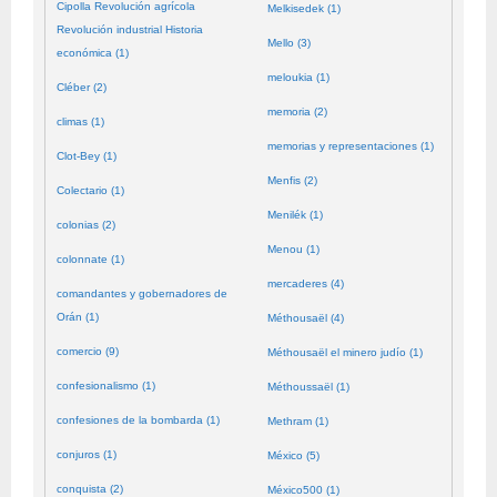
Cipolla Revolución agrícola
Melkisedek (1)
Revolución industrial Historia
Mello (3)
económica (1)
meloukia (1)
Cléber (2)
memoria (2)
climas (1)
memorias y representaciones (1)
Clot-Bey (1)
Menfis (2)
Colectario (1)
Menilék (1)
colonias (2)
Menou (1)
colonnate (1)
mercaderes (4)
comandantes y gobernadores de
Orán (1)
Méthousaël (4)
comercio (9)
Méthousaël el minero judío (1)
confesionalismo (1)
Méthoussaël (1)
confesiones de la bombarda (1)
Methram (1)
conjuros (1)
México (5)
conquista (2)
México500 (1)