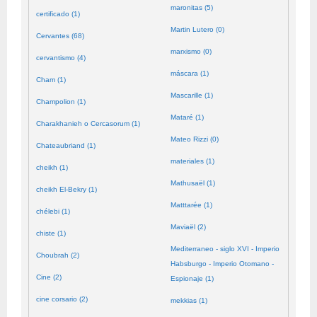
maronitas (5)
certificado (1)
Martin Lutero (0)
Cervantes (68)
marxismo (0)
cervantismo (4)
máscara (1)
Cham (1)
Mascarille (1)
Champolion (1)
Mataré (1)
Charakhanieh o Cercasorum (1)
Mateo Rizzi (0)
Chateaubriand (1)
materiales (1)
cheikh (1)
Mathusaël (1)
cheikh El-Bekry (1)
Matttarée (1)
chélebi (1)
Maviaël (2)
chiste (1)
Mediterraneo - siglo XVI - Imperio
Choubrah (2)
Habsburgo - Imperio Otomano -
Cine (2)
Espionaje (1)
cine corsario (2)
mekkias (1)