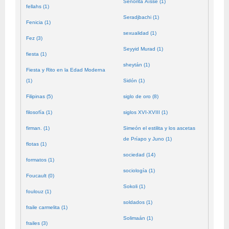
Señorita Aïssé (1)
fellahs (1)
Seradjbachi (1)
Fenicia (1)
sexualidad (1)
Fez (3)
Seyyid Murad (1)
fiesta (1)
sheytán (1)
Fiesta y Rito en la Edad Moderna
(1)
Sidón (1)
Filipinas (5)
siglo de oro (8)
filosofía (1)
siglos XVI-XVIII (1)
firman. (1)
Simeón el estilita y los ascetas
de Príapo y Juno (1)
flotas (1)
sociedad (14)
formatos (1)
sociología (1)
Foucault (0)
Sokoli (1)
foulouz (1)
soldados (1)
fraile carmelita (1)
Solimaán (1)
frailes (3)