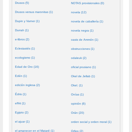
Drusos (5)
NOTAS provisionales (0)
Drusos versus maronitas (1)
novela (12)
Dupin y Varner (1)
novela de caballería (1)
Durrah (1)
novela negra (1)
e-libros (2)
oasis de Ammón (1)
Eclesiastés (1)
obstrucciones (1)
ecologismo (1)
odaleuk (2)
Edad de Oro (16)
oficial prusiano (1)
Edén (1)
Okel de Jellab (1)
edición inglesa (2)
Okel. (1)
Édris (1)
Onías (1)
effrit (1)
opinión (6)
Egipto (2)
Orán (20)
el ajuar (1)
orden social y orden moral (1)
el amanecer en el Mataré (1)
Orfeo (2)