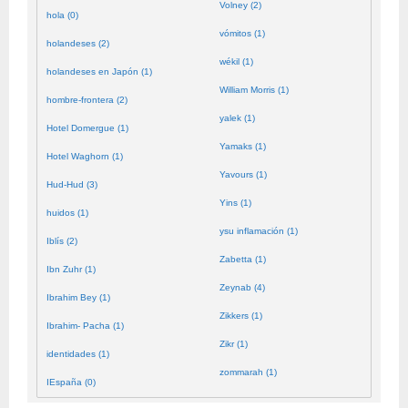
Volney (2)
hola (0)
vómitos (1)
holandeses (2)
wékil (1)
holandeses en Japón (1)
William Morris (1)
hombre-frontera (2)
yalek (1)
Hotel Domergue (1)
Yamaks (1)
Hotel Waghorn (1)
Yavours (1)
Hud-Hud (3)
Yins (1)
huidos (1)
ysu inflamación (1)
Iblís (2)
Zabetta (1)
Ibn Zuhr (1)
Zeynab (4)
Ibrahim Bey (1)
Zikkers (1)
Ibrahim- Pacha (1)
Zikr (1)
identidades (1)
zommarah (1)
IEspaña (0)