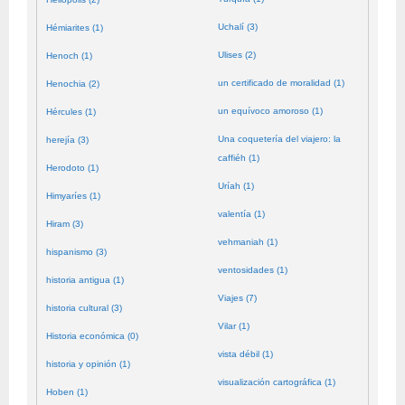
Uchalí (3)
Hémiarites (1)
Ulises (2)
Henoch (1)
un certificado de moralidad (1)
Henochia (2)
un equívoco amoroso (1)
Hércules (1)
Una coquetería del viajero: la
herejía (3)
caffiéh (1)
Herodoto (1)
Uríah (1)
Himyaríes (1)
valentía (1)
Hiram (3)
vehmaniah (1)
hispanismo (3)
ventosidades (1)
historia antigua (1)
Viajes (7)
historia cultural (3)
Vilar (1)
Historia económica (0)
vista débil (1)
historia y opinión (1)
visualización cartográfica (1)
Hoben (1)