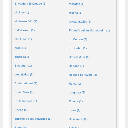
El Verde y El Dorado (1)
rescates (1)
el virrey (1)
reseña (1)
el Yemen feliz (1)
revista ILCEA (1)
El-Esbekieh (1)
Rhaouïs sultán Mahmoud II (1)
electuario (1)
río Cedrón (1)
eliael (1)
río Jordán (1)
emajada (1)
Robert Musil (1)
Embabeh (1)
Rodope (1)
embajadas (1)
Rodrigo de Vivero (3)
Emile Lubbert (1)
Roma (1)
Emilio Sola (4)
ronquera (2)
En la frontera (1)
Roseta (1)
Eneas (1)
roumi (1)
engaño de los derviches (1)
Roxelanne (1)
Enoc (2)
rumi (1)