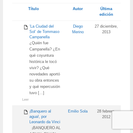
Tienes
Título
Autor
Última
adjunto
edición
‘La Ciudad del
Diego
27 diciembre,
Sol’ de Tommaso
Merino
2013
Campanella
¿Quién fue
Campanella? ¿En
qué coyuntura
histórica le tocó
vivir? ¿Qué
novedades aportó
su obra entonces
y qué repercusión
tuvo […]
Leer
¡Banquero al
Emilio Sola
28 febrero,
agua!, por
2012
Leonardo da Vinci
¡BANQUERO AL