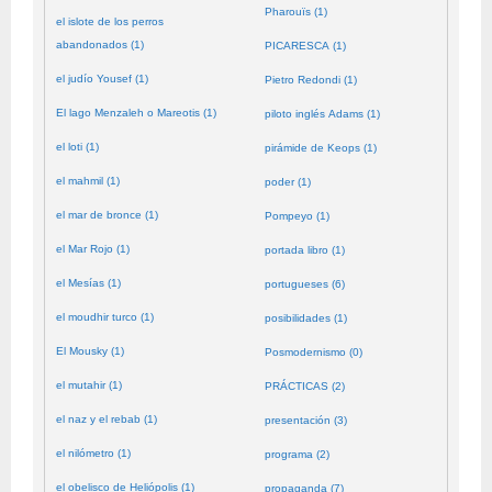
Pharouïs (1)
el islote de los perros
abandonados (1)
PICARESCA (1)
el judío Yousef (1)
Pietro Redondi (1)
El lago Menzaleh o Mareotis (1)
piloto inglés Adams (1)
el loti (1)
pirámide de Keops (1)
el mahmil (1)
poder (1)
el mar de bronce (1)
Pompeyo (1)
el Mar Rojo (1)
portada libro (1)
el Mesías (1)
portugueses (6)
el moudhir turco (1)
posibilidades (1)
El Mousky (1)
Posmodernismo (0)
el mutahir (1)
PRÁCTICAS (2)
el naz y el rebab (1)
presentación (3)
el nilómetro (1)
programa (2)
el obelisco de Heliópolis (1)
propaganda (7)