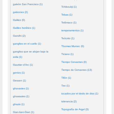
galeón San Francisco (1)
Tchiboukji (1)
galeones (2)
Tebas (1)
Galileo (0)
Telémaco (1)
Galileo herético (1)
temperamentos (1)
Gandhi (2)
Teócrito (1)
ganglios en el cuello (1)
Thomas Murner. (0)
ganglios que se alojan bajo la
Ticiano (1)
axila (1)
Tiempo Cervantes (0)
Gauttier d'Arc (1)
Tiempo de Cervantes (13)
genios (1)
Tifón (1)
Gessen (1)
Tiro (1)
ghavasies (1)
tocados por el dedo de dios (1)
ghawasies (1)
tolerancia (2)
ghazis (1)
Topografía de Argel (3)
Gian-ben-Gian (1)