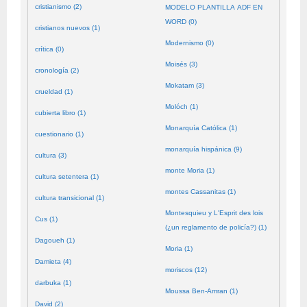
cristianismo (2)
MODELO PLANTILLA ADF EN
WORD (0)
cristianos nuevos (1)
Modernismo (0)
crítica (0)
Moisés (3)
cronología (2)
Mokatam (3)
crueldad (1)
Molóch (1)
cubierta libro (1)
Monarquía Católica (1)
cuestionario (1)
monarquía hispánica (9)
cultura (3)
monte Moria (1)
cultura setentera (1)
montes Cassanitas (1)
cultura transicional (1)
Montesquieu y L'Esprit des lois
Cus (1)
(¿un reglamento de policía?) (1)
Dagoueh (1)
Moria (1)
Damieta (4)
moriscos (12)
darbuka (1)
Moussa Ben-Amran (1)
David (2)