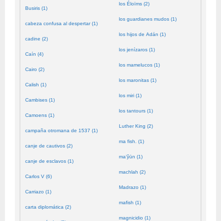
los Éloïms (2)
Busiris (1)
los guardianes mudos (1)
cabeza confusa al despertar (1)
los hijos de Adán (1)
cadine (2)
los jenízaros (1)
Caín (4)
los mamelucos (1)
Cairo (2)
los maronitas (1)
Calish (1)
los miri (1)
Cambises (1)
los tantours (1)
Camoens (1)
Luther King (2)
campaña otromana de 1537 (1)
ma fish. (1)
canje de cautivos (2)
ma’ŷūn (1)
canje de esclavos (1)
machlah (2)
Carlos V (6)
Madrazo (1)
Carriazo (1)
mafish (1)
carta diplomática (2)
magnicidio (1)