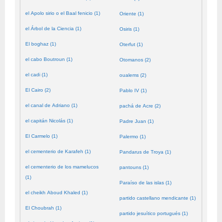
el Apolo sirio o el Baal fenicio (1)
Oriente (1)
el Árbol de la Ciencia (1)
Osiris (1)
El boghaz (1)
Oterfut (1)
el cabo Boutroun (1)
Otomanos (2)
el cadi (1)
oualems (2)
El Cairo (2)
Pablo IV (1)
el canal de Adriano (1)
pachá de Acre (2)
el capitán Nicolás (1)
Padre Juan (1)
El Carmelo (1)
Palermo (1)
el cementerio de Karafeh (1)
Pandarus de Troya (1)
el cementerio de los mamelucos
pantouns (1)
(1)
Paraíso de las islas (1)
el cheikh Aboud Khaled (1)
partido castellano mendicante (1)
El Choubrah (1)
partido jesuítico portugués (1)