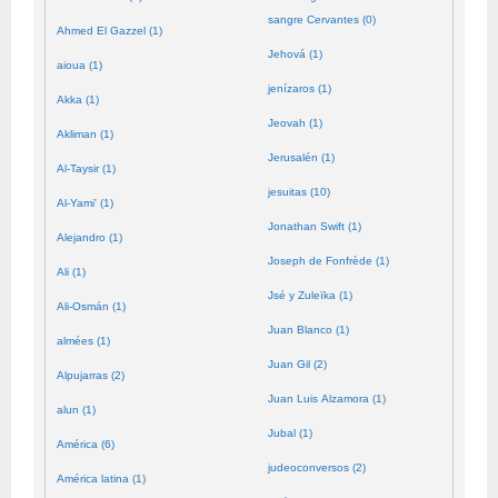
sangre Cervantes (0)
Ahmed El Gazzel (1)
Jehová (1)
aioua (1)
jenízaros (1)
Akka (1)
Jeovah (1)
Akliman (1)
Jerusalén (1)
Al-Taysir (1)
jesuitas (10)
Al-Yami' (1)
Jonathan Swift (1)
Alejandro (1)
Joseph de Fonfrède (1)
Ali (1)
Jsé y Zuleïka (1)
Ali-Osmán (1)
Juan Blanco (1)
almées (1)
Juan Gil (2)
Alpujarras (2)
Juan Luis Alzamora (1)
alun (1)
Jubal (1)
América (6)
judeoconversos (2)
América latina (1)