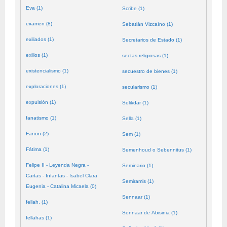
Eva (1)
Scribe (1)
examen (8)
Sebatián Vizcaíno (1)
exiliados (1)
Secretarios de Estado (1)
exilios (1)
sectas religiosas (1)
existencialismo (1)
secuestro de bienes (1)
exploraciones (1)
secularismo (1)
expulsión (1)
Selikdar (1)
fanatismo (1)
Sella (1)
Fanon (2)
Sem (1)
Fátima (1)
Semenhoud o Sebennitus (1)
Felipe II - Leyenda Negra -
Seminario (1)
Cartas - Infantas - Isabel Clara
Semiramis (1)
Eugenia - Catalina Micaela (0)
Sennaar (1)
fellah. (1)
Sennaar de Abisinia (1)
fellahas (1)