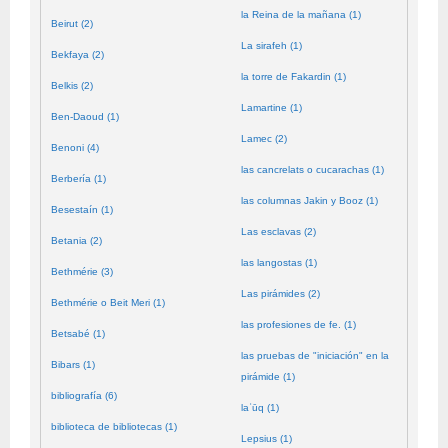
la Reina de la mañana (1)
Beirut (2)
La sirafeh (1)
Bekfaya (2)
la torre de Fakardin (1)
Belkis (2)
Lamartine (1)
Ben-Daoud (1)
Lamec (2)
Benoni (4)
las cancrelats o cucarachas (1)
Berbería (1)
las columnas Jakin y Booz (1)
Besestaín (1)
Las esclavas (2)
Betania (2)
las langostas (1)
Bethmérie (3)
Las pirámides (2)
Bethmérie o Beit Meri (1)
las profesiones de fe. (1)
Betsabé (1)
las pruebas de "iniciación" en la
Bibars (1)
pirámide (1)
bibliografía (6)
laʿūq (1)
biblioteca de bibliotecas (1)
Lepsius (1)