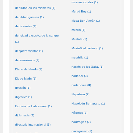
muertes crueles (1)
debilidad en los miembros (1)
Murad Bey (1)
debilidad gástrica (1)
Musa Ben-Amrán (1)
dedicatorias (1)
muslim (1)
densidad excesiva de la sangre
Mustafa (1)
(1)
Mustafá el cocinero (1)
desplazamientos (1)
musthilla (1)
determinismos (1)
nación de los Galla. (1)
Diego de Haedo (1)
nadador (3)
Diego Marín (1)
nadadores (8)
difusión (1)
Napoleón (2)
digestivo (1)
Napoleón Bonaparte (1)
Dionisio de Halicarnaso (1)
Nápoles (2)
diplomacia (3)
naufragios (2)
directorio internacional (1)
navegación (1)