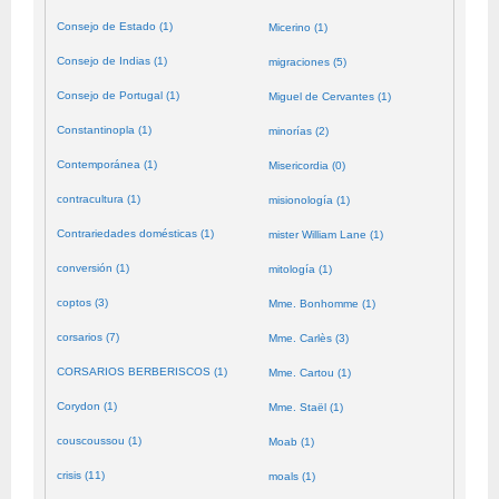
Consejo de Estado (1)
Micerino (1)
Consejo de Indias (1)
migraciones (5)
Consejo de Portugal (1)
Miguel de Cervantes (1)
Constantinopla (1)
minorías (2)
Contemporánea (1)
Misericordia (0)
contracultura (1)
misionología (1)
Contrariedades domésticas (1)
mister William Lane (1)
conversión (1)
mitología (1)
coptos (3)
Mme. Bonhomme (1)
corsarios (7)
Mme. Carlès (3)
CORSARIOS BERBERISCOS (1)
Mme. Cartou (1)
Corydon (1)
Mme. Staël (1)
couscoussou (1)
Moab (1)
crisis (11)
moals (1)