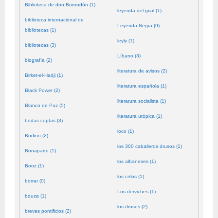
Biblioteca de don Borondón (1)
leyenda del grial (1)
biblioteca internacional de
Leyenda Negra (9)
bibliotecas (1)
leyly (1)
bibliotecas (3)
Líbano (3)
biografía (2)
literatura de avisos (2)
Birket-el-Hadji (1)
literatura española (1)
Black Power (2)
literatura socialista (1)
Blanco de Paz (5)
literatura utópica (1)
bodas coptas (3)
loco (1)
Bodino (2)
los 300 caballeros drusos (1)
Bonaparte (1)
los albaneses (1)
Booz (1)
los celos (1)
borrar (0)
Los derviches (1)
bouza (1)
los drusos (2)
breves pontificios (2)