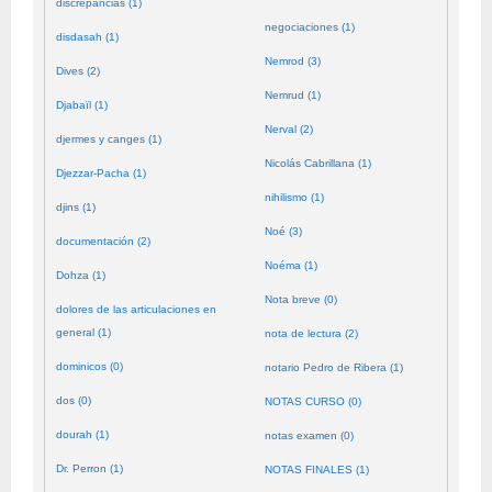
discrepancias (1)
negociaciones (1)
disdasah (1)
Nemrod (3)
Dives (2)
Nemrud (1)
Djabaïl (1)
Nerval (2)
djermes y canges (1)
Nicolás Cabrillana (1)
Djezzar-Pacha (1)
nihilismo (1)
djins (1)
Noé (3)
documentación (2)
Noéma (1)
Dohza (1)
Nota breve (0)
dolores de las articulaciones en
general (1)
nota de lectura (2)
dominicos (0)
notario Pedro de Ribera (1)
dos (0)
NOTAS CURSO (0)
dourah (1)
notas examen (0)
Dr. Perron (1)
NOTAS FINALES (1)