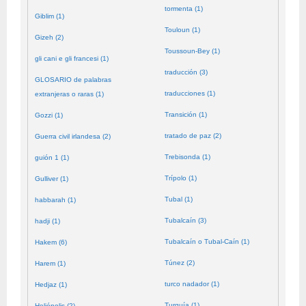
tormenta (1)
Giblim (1)
Touloun (1)
Gizeh (2)
Toussoun-Bey (1)
gli cani e gli francesi (1)
traducción (3)
GLOSARIO de palabras
traducciones (1)
extranjeras o raras (1)
Transición (1)
Gozzi (1)
tratado de paz (2)
Guerra civil irlandesa (2)
Trebisonda (1)
guión 1 (1)
Trípolo (1)
Gulliver (1)
Tubal (1)
habbarah (1)
Tubalcaín (3)
hadji (1)
Tubalcaín o Tubal-Caín (1)
Hakem (6)
Túnez (2)
Harem (1)
turco nadador (1)
Hedjaz (1)
Turquía (1)
Heliópolis (2)