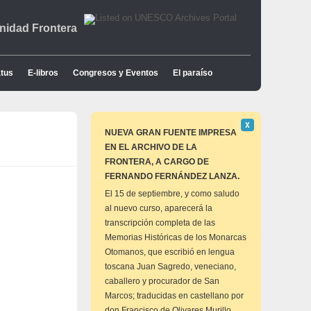
idad Frontera
tus
E-libros
Congresos y Eventos
El paraíso
Descartar
Χ
este
NUEVA GRAN FUENTE IMPRESA
aviso
EN EL ARCHIVO DE LA
FRONTERA, A CARGO DE
FERNANDO FERNÁNDEZ LANZA.
El 15 de septiembre, y como saludo
al nuevo curso, aparecerá la
transcripción completa de las
Memorias Históricas de los Monarcas
Otomanos, que escribió en lengua
toscana Juan Sagredo, veneciano,
caballero y procurador de San
Marcos; traducidas en castellano por
don Francisco de Olivares Murillo,