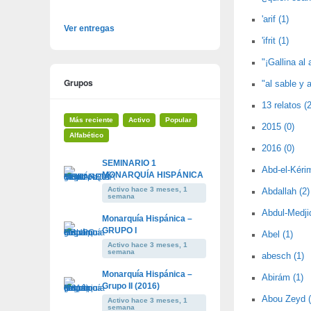
'arif (1)
Ver entregas
'ifrit (1)
"¡Gallina al 
Grupos
"al sable y a
13 relatos (2
Más reciente
Activo
Popular
2015 (0)
Alfabético
2016 (0)
SEMINARIO 1
Abd-el-Kérim
MONARQUÍA HISPÁNICA
Activo hace 3 meses, 1
Abdallah (2)
semana
Abdul-Medjid
Monarquía Hispánica –
GRUPO I
Abel (1)
Activo hace 3 meses, 1
semana
abesch (1)
Monarquía Hispánica –
Abirám (1)
Grupo II (2016)
Abou Zeyd (
Activo hace 3 meses, 1
semana