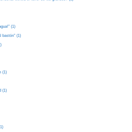
agua!" (1)
l bastón" (1)
)
 (1)
 (1)
1)