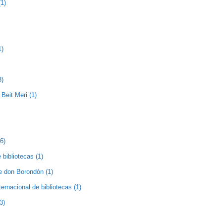
1)
1)
3)
Beit Meri (1)
(6)
 bibliotecas (1)
de don Borondón (1)
nternacional de bibliotecas (1)
3)