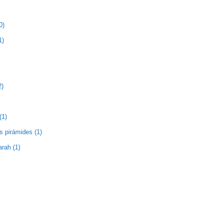
0)
1)
2)
(1)
as pirámides (1)
rah (1)