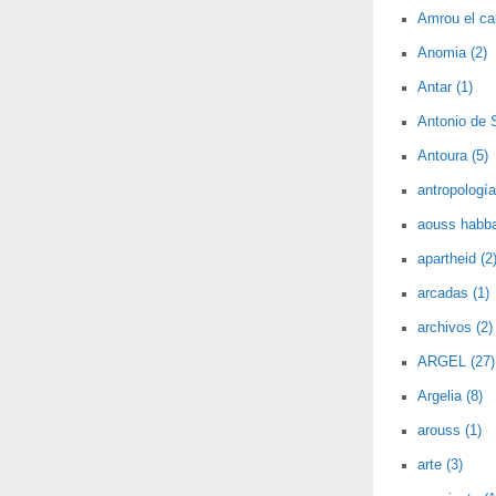
Amrou el car
Anomia (2)
Antar (1)
Antonio de 
Antoura (5)
antropología
aouss habba
apartheid (2
arcadas (1)
archivos (2)
ARGEL (27)
Argelia (8)
arouss (1)
arte (3)