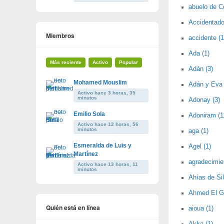
abuelo de C
Accidentado 
Miembros
accidente (1
Ada (1)
Más reciente
Activo
Popular
Adán (3)
Mohamed Mouslim
Adán y Eva 
Activo hace 3 horas, 35
minutos
Adonay (3)
Emilio Sola
Adoniram (1
Activo hace 12 horas, 56
minutos
aga (1)
Esmeralda de Luis y
Agel (1)
Martínez
agradecimie
Activo hace 13 horas, 11
minutos
Ahías de Sil
Ahmed El Ga
Quién está en línea
aioua (1)