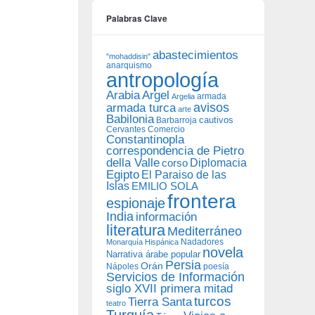
Palabras Clave
abastecimientos
"mohaddisin"
anarquismo
antropología
Arabia
Argel
armada
Argelia
avisos
armada turca
arte
Babilonia
Barbarroja
cautivos
Cervantes
Comercio
Constantinopla
correspondencia de Pietro
della Valle
Diplomacia
corso
Egipto
El Paraiso de las
Islas
EMILIO SOLA
frontera
espionaje
India
información
literatura
Mediterráneo
Nadadores
Monarquía Hispánica
novela
Narrativa árabe popular
Persia
Orán
Nápoles
poesía
Servicios de Información
siglo XVII primera mitad
turcos
Tierra Santa
teatro
Turquía