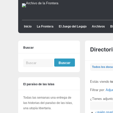
Inicio
La Frontera
El Juego del Legajo
Archivos
Bi
Buscar
Director
Todos los doc
Estás viendo
t
El paraíso de las islas
Filtrar por:
Adju
Todas las semanas una entrega de
¿Tienes adjunt
las historias del paraíso de las islas,
Buscar
una utopía libertaria.
¿quién osarí