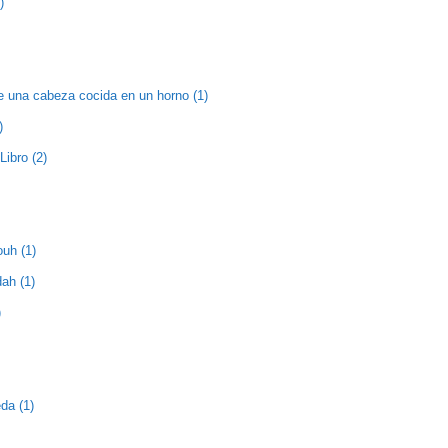
)
e una cabeza cocida en un horno (1)
)
Libro (2)
ouh (1)
ah (1)
)
da (1)