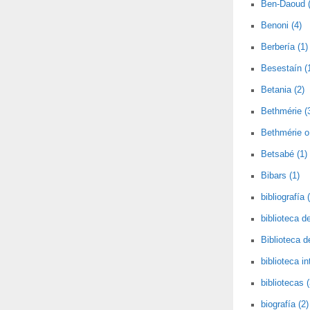
Ben-Daoud (
Benoni (4)
Berbería (1)
Besestaín (
Betania (2)
Bethmérie (
Bethmérie o 
Betsabé (1)
Bibars (1)
bibliografía 
biblioteca de
Biblioteca 
biblioteca i
bibliotecas (
biografía (2)