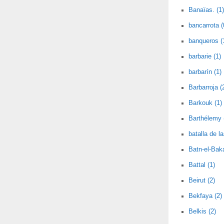
Banaïas. (1)
bancarrota (
banqueros (
barbarie (1)
barbarín (1)
Barbarroja (
Barkouk (1)
Barthélemy 
batalla de l
Batn-el-Baka
Battal (1)
Beirut (2)
Bekfaya (2)
Belkis (2)