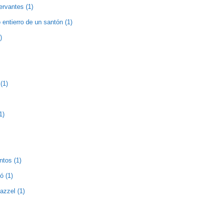
ervantes (1)
entierro de un santón (1)
)
(1)
1)
ntos (1)
ó (1)
zzel (1)