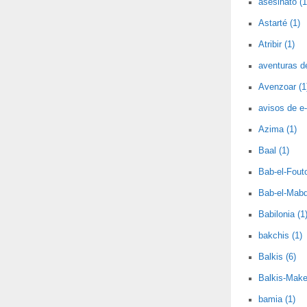
asesinato (1
Astarté (1)
Atribir (1)
aventuras d
Avenzoar (1
avisos de e-
Azima (1)
Baal (1)
Bab-el-Fout
Bab-el-Mabd
Babilonia (1
bakchis (1)
Balkis (6)
Balkis-Make
bamia (1)