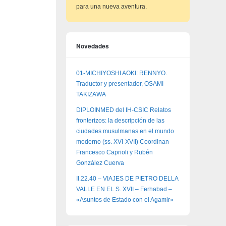
para una nueva aventura.
Novedades
01-MICHIYOSHI AOKI: RENNYO.
Traductor y presentador, OSAMI
TAKIZAWA
DIPLOINMED del IH-CSIC Relatos
fronterizos: la descripción de las
ciudades musulmanas en el mundo
moderno (ss. XVI-XVII) Coordinan
Francesco Caprioli y Rubén
González Cuerva
II.22.40 – VIAJES DE PIETRO DELLA
VALLE EN EL S. XVII – Ferhabad –
«Asuntos de Estado con el Agamir»