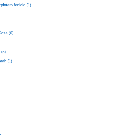
pintero fenicio (1)
Sosa (6)
 (5)
rah (1)
)