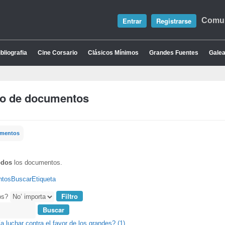
Entrar
Registrarse
Comun
bliografia
Cine Corsario
Clásicos Mínimos
Grandes Fuentes
Galea
io de documentos
umentos
odos
los documentos.
ntos
Buscar
Etiqueta
os?
a luchar contra el favor de los grandes? (1)