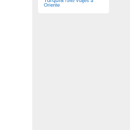
Viajes a
Túnez
Oriente