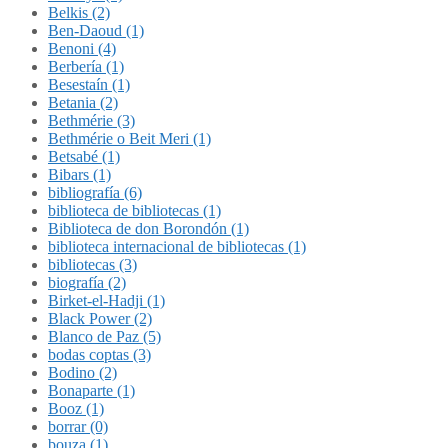
Belkis (2)
Ben-Daoud (1)
Benoni (4)
Berbería (1)
Besestaín (1)
Betania (2)
Bethmérie (3)
Bethmérie o Beit Meri (1)
Betsabé (1)
Bibars (1)
bibliografía (6)
biblioteca de bibliotecas (1)
Biblioteca de don Borondón (1)
biblioteca internacional de bibliotecas (1)
bibliotecas (3)
biografía (2)
Birket-el-Hadji (1)
Black Power (2)
Blanco de Paz (5)
bodas coptas (3)
Bodino (2)
Bonaparte (1)
Booz (1)
borrar (0)
bouza (1)