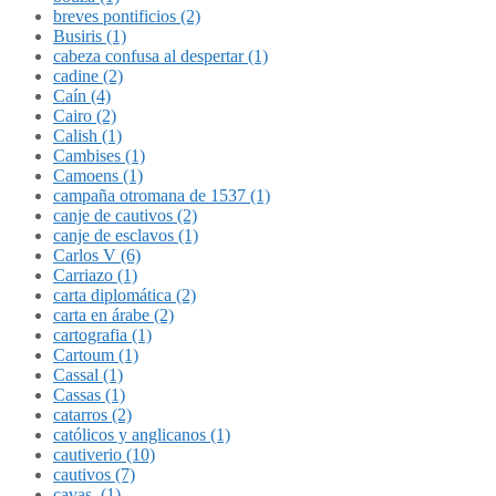
breves pontificios (2)
Busiris (1)
cabeza confusa al despertar (1)
cadine (2)
Caín (4)
Cairo (2)
Calish (1)
Cambises (1)
Camoens (1)
campaña otromana de 1537 (1)
canje de cautivos (2)
canje de esclavos (1)
Carlos V (6)
Carriazo (1)
carta diplomática (2)
carta en árabe (2)
cartografia (1)
Cartoum (1)
Cassal (1)
Cassas (1)
catarros (2)
católicos y anglicanos (1)
cautiverio (10)
cautivos (7)
cavas. (1)