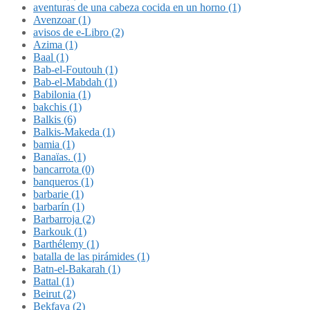
aventuras de una cabeza cocida en un horno (1)
Avenzoar (1)
avisos de e-Libro (2)
Azima (1)
Baal (1)
Bab-el-Foutouh (1)
Bab-el-Mabdah (1)
Babilonia (1)
bakchis (1)
Balkis (6)
Balkis-Makeda (1)
bamia (1)
Banaïas. (1)
bancarrota (0)
banqueros (1)
barbarie (1)
barbarín (1)
Barbarroja (2)
Barkouk (1)
Barthélemy (1)
batalla de las pirámides (1)
Batn-el-Bakarah (1)
Battal (1)
Beirut (2)
Bekfaya (2)