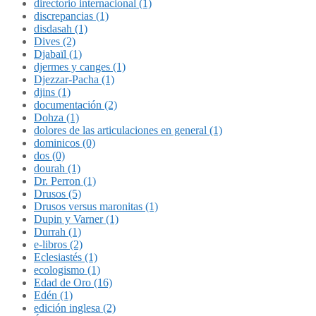
directorio internacional (1)
discrepancias (1)
disdasah (1)
Dives (2)
Djabaïl (1)
djermes y canges (1)
Djezzar-Pacha (1)
djins (1)
documentación (2)
Dohza (1)
dolores de las articulaciones en general (1)
dominicos (0)
dos (0)
dourah (1)
Dr. Perron (1)
Drusos (5)
Drusos versus maronitas (1)
Dupin y Varner (1)
Durrah (1)
e-libros (2)
Eclesiastés (1)
ecologismo (1)
Edad de Oro (16)
Edén (1)
edición inglesa (2)