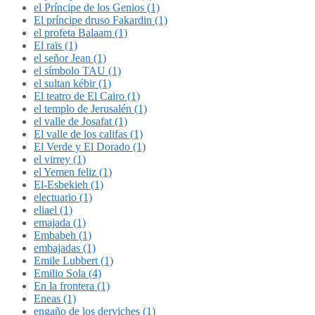
el Príncipe de los Genios (1)
El príncipe druso Fakardin (1)
el profeta Balaam (1)
El raïs (1)
el señor Jean (1)
el símbolo TAU (1)
el sultan kébir (1)
El teatro de El Cairo (1)
el templo de Jerusalén (1)
el valle de Josafat (1)
El valle de los califas (1)
El Verde y El Dorado (1)
el virrey (1)
el Yemen feliz (1)
El-Esbekieh (1)
electuario (1)
eliael (1)
emajada (1)
Embabeh (1)
embajadas (1)
Emile Lubbert (1)
Emilio Sola (4)
En la frontera (1)
Eneas (1)
engaño de los derviches (1)