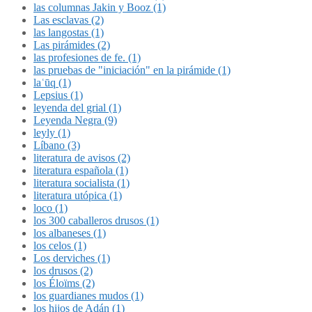
las columnas Jakin y Booz (1)
Las esclavas (2)
las langostas (1)
Las pirámides (2)
las profesiones de fe. (1)
las pruebas de "iniciación" en la pirámide (1)
laʿūq (1)
Lepsius (1)
leyenda del grial (1)
Leyenda Negra (9)
leyly (1)
Líbano (3)
literatura de avisos (2)
literatura española (1)
literatura socialista (1)
literatura utópica (1)
loco (1)
los 300 caballeros drusos (1)
los albaneses (1)
los celos (1)
Los derviches (1)
los drusos (2)
los Éloïms (2)
los guardianes mudos (1)
los hijos de Adán (1)