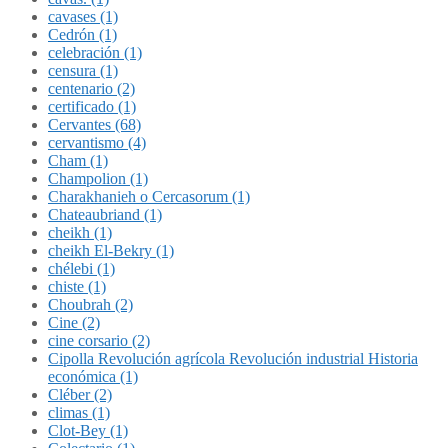
cavases (1)
Cedrón (1)
celebración (1)
censura (1)
centenario (2)
certificado (1)
Cervantes (68)
cervantismo (4)
Cham (1)
Champolion (1)
Charakhanieh o Cercasorum (1)
Chateaubriand (1)
cheikh (1)
cheikh El-Bekry (1)
chélebi (1)
chiste (1)
Choubrah (2)
Cine (2)
cine corsario (2)
Cipolla Revolución agrícola Revolución industrial Historia
económica (1)
Cléber (2)
climas (1)
Clot-Bey (1)