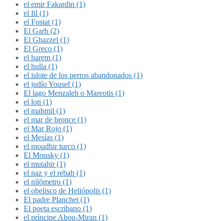
el emir Fakardin (1)
el fil (1)
el Fostat (1)
El Garb (2)
El Ghazzel (1)
El Greco (1)
el harem (1)
el hulla (1)
el islote de los perros abandonados (1)
el judío Yousef (1)
El lago Menzaleh o Mareotis (1)
el loti (1)
el mahmil (1)
el mar de bronce (1)
el Mar Rojo (1)
el Mesías (1)
el moudhir turco (1)
El Mousky (1)
el mutahir (1)
el naz y el rebab (1)
el nilómetro (1)
el obelisco de Heliópolis (1)
El padre Planchet (1)
El poeta escribano (1)
el príncipe Abou-Miran (1)