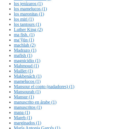
los jenízaros (1)
los mamelucos (1)
los maronitas (1)
los miri (1)
los tantours (1)
Luther King (2)
ma fish. (1)
ma’ŷūn (1)
machlah (2)
Madrazo (1)
mafish (1)
magnicidio (1)
Mahmoud (1)
Maillet (1)
Makbenách (1)
mamelucos (1)
Mansour el copto (nadadores) (1)
Mansourah (1)
Mansur (1)
manuscrito en árabe (1)
manuscritos (1)
mapa (1)
Mareb (1)
marginados (1)
María Antonia Garcés (1)