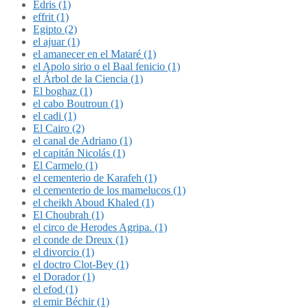
Édris (1)
effrit (1)
Egipto (2)
el ajuar (1)
el amanecer en el Mataré (1)
el Apolo sirio o el Baal fenicio (1)
el Árbol de la Ciencia (1)
El boghaz (1)
el cabo Boutroun (1)
el cadi (1)
El Cairo (2)
el canal de Adriano (1)
el capitán Nicolás (1)
El Carmelo (1)
el cementerio de Karafeh (1)
el cementerio de los mamelucos (1)
el cheikh Aboud Khaled (1)
El Choubrah (1)
el circo de Herodes Agripa. (1)
el conde de Dreux (1)
el divorcio (1)
el doctro Clot-Bey (1)
el Dorador (1)
el efod (1)
el emir Béchir (1)