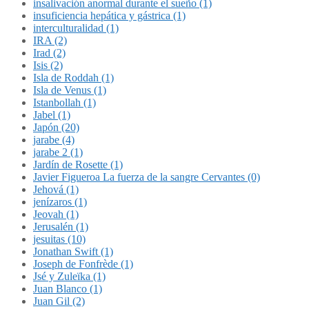
insalivación anormal durante el sueño (1)
insuficiencia hepática y gástrica (1)
interculturalidad (1)
IRA (2)
Irad (2)
Isis (2)
Isla de Roddah (1)
Isla de Venus (1)
Istanbollah (1)
Jabel (1)
Japón (20)
jarabe (4)
jarabe 2 (1)
Jardín de Rosette (1)
Javier Figueroa La fuerza de la sangre Cervantes (0)
Jehová (1)
jenízaros (1)
Jeovah (1)
Jerusalén (1)
jesuitas (10)
Jonathan Swift (1)
Joseph de Fonfrède (1)
Jsé y Zuleïka (1)
Juan Blanco (1)
Juan Gil (2)