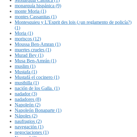
Monarquía Católica (1)
monarquía hispánica (9)
monte Moria (1)
montes Cassanitas (1)
Montesquieu y L'Esprit des lois (¿un reglamento de policía?)
(1)
Moria (1)
moriscos (12)
Moussa Ben-Amran (1)
muertes crueles (1)
Murad Bey (1)
Musa Ben-Amrán (1)
muslim (1)
Mustafa (1)
Mustafá el cocinero (1)
musthilla (1)
nación de los Galla. (1)
nadador (3)
nadadores (8)
Napoleón (2)
Napoleón Bonaparte (1)
Nápoles (2)
naufragios (2)
navegación (1)
negociaciones (1)