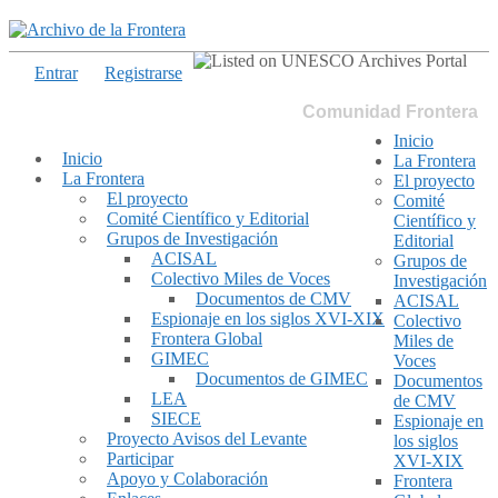
Entrar
Registrarse
Comunidad Frontera
Inicio
Inicio
La Frontera
La Frontera
El proyecto
El proyecto
Comité
Comité Científico y Editorial
Científico y
Grupos de Investigación
Editorial
ACISAL
Grupos de
Colectivo Miles de Voces
Investigación
Documentos de CMV
ACISAL
Espionaje en los siglos XVI-XIX
Colectivo
Frontera Global
Miles de
GIMEC
Voces
Documentos de GIMEC
Documentos
LEA
de CMV
SIECE
Espionaje en
Proyecto Avisos del Levante
los siglos
Participar
XVI-XIX
Apoyo y Colaboración
Frontera