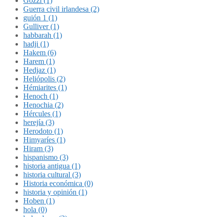
Gozzi (1)
Guerra civil irlandesa (2)
guión 1 (1)
Gulliver (1)
habbarah (1)
hadji (1)
Hakem (6)
Harem (1)
Hedjaz (1)
Heliópolis (2)
Hémiarites (1)
Henoch (1)
Henochia (2)
Hércules (1)
herejía (3)
Herodoto (1)
Himyaríes (1)
Hiram (3)
hispanismo (3)
historia antigua (1)
historia cultural (3)
Historia económica (0)
historia y opinión (1)
Hoben (1)
hola (0)