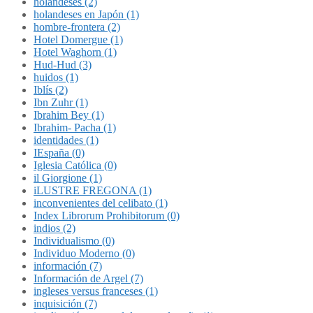
holandeses (2)
holandeses en Japón (1)
hombre-frontera (2)
Hotel Domergue (1)
Hotel Waghorn (1)
Hud-Hud (3)
huidos (1)
Iblís (2)
Ibn Zuhr (1)
Ibrahim Bey (1)
Ibrahim- Pacha (1)
identidades (1)
IEspaña (0)
Iglesia Católica (0)
il Giorgione (1)
iLUSTRE FREGONA (1)
inconvenientes del celibato (1)
Index Librorum Prohibitorum (0)
indios (2)
Individualismo (0)
Individuo Moderno (0)
información (7)
Información de Argel (7)
ingleses versus franceses (1)
inquisición (7)