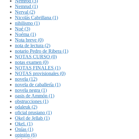
Nemrod (3)
Nemrud (1)
Nerval (2)
Nicolás Cabrillana (1)
nihilismo (1)
Noé (3)
Noéma (1)
Nota breve (0)
nota de lectura (2)
notario Pedro de Ribera (1)
NOTAS CURSO (0)
notas examen (0)
NOTAS FINALES (1)
NOTAS provisionales (0)
novela (12)
novela de caballería (1)
novela negra (1)
oasis de Ammón (1)
obstrucciones (1)
odaleuk (2)
oficial prusiano (1)
Okel de Jellab (1)
Okel. (1)
Onías (1)
opinión (6)