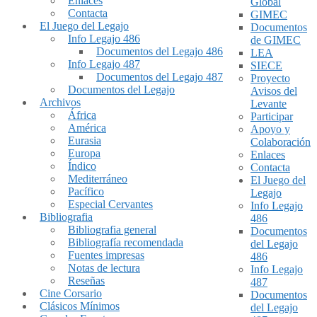
Enlaces
Global
Contacta
GIMEC
El Juego del Legajo
Documentos
Info Legajo 486
de GIMEC
Documentos del Legajo 486
LEA
Info Legajo 487
SIECE
Documentos del Legajo 487
Proyecto
Documentos del Legajo
Avisos del
Archivos
Levante
África
Participar
América
Apoyo y
Eurasia
Colaboración
Europa
Enlaces
Índico
Contacta
Mediterráneo
El Juego del
Pacífico
Legajo
Especial Cervantes
Info Legajo
Bibliografia
486
Bibliografia general
Documentos
Bibliografía recomendada
del Legajo
Fuentes impresas
486
Notas de lectura
Info Legajo
Reseñas
487
Cine Corsario
Documentos
Clásicos Mínimos
del Legajo