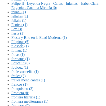
Felipe II - Leyenda Negra - Cartas - Infantas - Isabel Clara
Eugenia - Catalina Micaela (0)
fellah. (1)
fellahas (1)
fellahs (1)
Fenicia (1)
Fez (3)
fiesta (1)
Fiesta y Rito en la Edad Moderna (1)
Filipinas (5)
filosofía (1)
firman. (1)
flotas (1)
formatos (1)
Foucault (0)
foulouz (1)
fraile carmelita (1)
frailes (3)
frailes mendicantes (1)
francos (1)
franquismo (2)
Frontera (8)
frontera literaria (1)
frontera mediterránea (1)
fronteras (9)