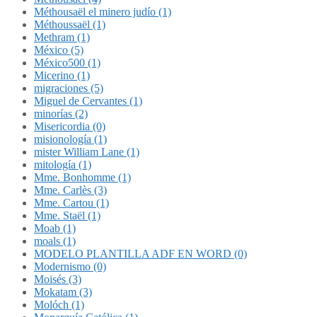
Méthousaël el minero judío (1)
Méthoussaël (1)
Methram (1)
México (5)
México500 (1)
Micerino (1)
migraciones (5)
Miguel de Cervantes (1)
minorías (2)
Misericordia (0)
misionología (1)
mister William Lane (1)
mitología (1)
Mme. Bonhomme (1)
Mme. Carlès (3)
Mme. Cartou (1)
Mme. Staël (1)
Moab (1)
moals (1)
MODELO PLANTILLA ADF EN WORD (0)
Modernismo (0)
Moisés (3)
Mokatam (3)
Molóch (1)