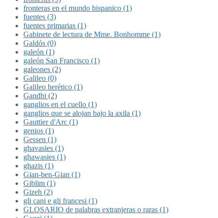
fronteras en el mundo hispanico (1)
fuentes (3)
fuentes primarias (1)
Gabinete de lectura de Mme. Bonhomme (1)
Galdós (0)
galeón (1)
galeón San Francisco (1)
galeones (2)
Galileo (0)
Galileo herético (1)
Gandhi (2)
ganglios en el cuello (1)
ganglios que se alojan bajo la axila (1)
Gauttier d'Arc (1)
genios (1)
Gessen (1)
ghavasies (1)
ghawasies (1)
ghazis (1)
Gian-ben-Gian (1)
Giblim (1)
Gizeh (2)
gli cani e gli francesi (1)
GLOSARIO de palabras extranjeras o raras (1)