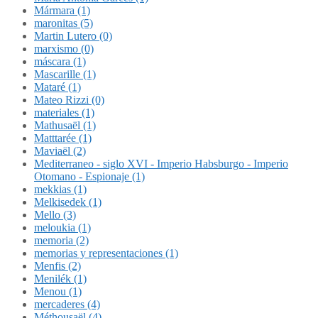
Mármara (1)
maronitas (5)
Martin Lutero (0)
marxismo (0)
máscara (1)
Mascarille (1)
Mataré (1)
Mateo Rizzi (0)
materiales (1)
Mathusaël (1)
Matttarée (1)
Maviaël (2)
Mediterraneo - siglo XVI - Imperio Habsburgo - Imperio
Otomano - Espionaje (1)
mekkias (1)
Melkisedek (1)
Mello (3)
meloukia (1)
memoria (2)
memorias y representaciones (1)
Menfis (2)
Menilék (1)
Menou (1)
mercaderes (4)
Méthousaël (4)