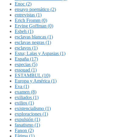
Enoc (2)
ensayo poemático (2)
entrevistas (1)
Erich Fromm (0)
Erving Goffman (0)
Esbeh (1)
esclavas blancas (1)
esclavas negras (1)
esclavos (1)
Esna; Laïas y Aspasias (1)
España (17)
especias (5)
essouad (1)
ESTAMBUL (10)
Europa y América (1)
Eva (1)
examen (8)
exiliados (1)
exilios (1)
existencialismo (1)
exploraciones (1)
expulsión (1)
fanatismo (1)
Fanon (2)
Fátima (1)