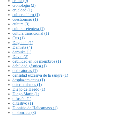
crítica (0)
cronología (2)
crueldad (1)
cubierta libro (1)
cuestionario (1)
cultura (3)
cultura setentera (1)
cultura transicional (1)
Cus (1)
Dagoueh (1)
Damieta (4)
darbuka (1)
David (2)
debilidad en los miembros (1)
debilidad gástrica (1)
dedicatorias (1)
densidad excesiva de la sangre (1)
desplazamientos (1)
determinismos (1)
Diego de Haedo (1)
Diego Marín (1)
difusión (1)
digestivo (1)
Dionisio de Halicarnaso (1)
diplomacia (3)