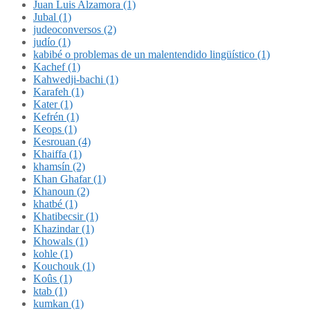
Juan Luis Alzamora (1)
Jubal (1)
judeoconversos (2)
judío (1)
kabibé o problemas de un malentendido lingüístico (1)
Kachef (1)
Kahwedji-bachi (1)
Karafeh (1)
Kater (1)
Kefrén (1)
Keops (1)
Kesrouan (4)
Khaiffa (1)
khamsín (2)
Khan Ghafar (1)
Khanoun (2)
khatbé (1)
Khatibecsir (1)
Khazindar (1)
Khowals (1)
kohle (1)
Kouchouk (1)
Koûs (1)
ktab (1)
kumkan (1)