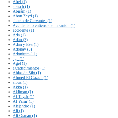
Abel (1)
abesch (1)
Abirám (1)
Abou Zeyd (1)
abuelo de Cervantes (1)
Accidentado entierro de un santón (1)
accidente (1)
Ada (1)
Adán (3)
Adán y Eva (1)
Adonay (3)
Adoniram (11)
aga (1)
Agel (1)
agradecimientos (1)
Ahías de Siló (1)
Ahmed El Gazzel (1)
aioua (1)
Akka (1)
Akliman (1)
Al-Taysir (1)
Al-Yami' (1)
Alejandro (1)
Ali (1)
Ali-Osmán (1)