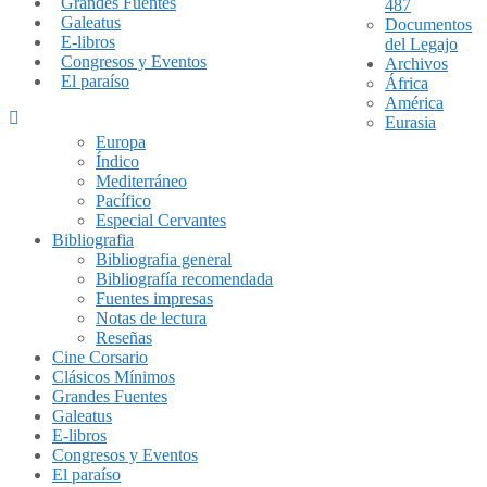
Grandes Fuentes
487
Galeatus
Documentos
E-libros
del Legajo
Congresos y Eventos
Archivos
El paraíso
África
América
Eurasia
Europa
Índico
Mediterráneo
Pacífico
Especial Cervantes
Bibliografia
Bibliografia general
Bibliografía recomendada
Fuentes impresas
Notas de lectura
Reseñas
Cine Corsario
Clásicos Mínimos
Grandes Fuentes
Galeatus
E-libros
Congresos y Eventos
El paraíso