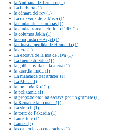
la Andriana de Terencio (1)
La barbería (1)
la cámara del rey (1)
La caravana de la Meca (1)
la ciudad de las tumbas (1)
la ciudad romana de Julia Felix (1)
la columna Jakín (1)
la conquista de Argel (1)
la dinastía perdida de Henochia (1)
la dote (1)
La esclava de la Isla de Java (1)
La fuente de Siloé (1)
la gallina asada en la arena (1)
la guardia muda (1)
La mansarde des artistes (1)
La Meca (1)
la montaña Kaf (1)
la poligamia (1)
la proposición: una esclava por un grumete (1)
la Reina de la mañana (1)
La sirafeh (1)
la torre de Fakardin (1)
Lamartine (1)
Lamec (2)
las cancrelats o cucarachas (1)