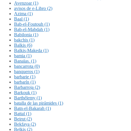
Avenzoar (1)
avisos de e-Libro (2)
Azima (1)
Baal (1)
Bab-el-Foutouh (1)
Bab-el-Mabdah (1)
Babilonia (1)
bakchis (1)
Balkis (6)
Balkis-Makeda (1)
bamia (1)
Banaïas. (1)
bancarrota (0)
banqueros (1)
barbarie (1)
barbarín (1)
Barbarroja (2)
Barkouk (1)
Barthélemy (1)
batalla de las pirámides (1)
Batn-el-Bakarah (1)
Battal (1)
Beirut (2)
Bekfaya (2)
Belkis (2)