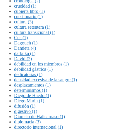
cronología (2)
crueldad (1)
cubierta libro (1)
cuestionario (1)
cultura (3)
cultura setentera (1)
cultura transicional (1)
Cus (1)
Dagoueh (1)
Damieta (4)
darbuka (1)
David (2)
debilidad en los miembros (1)
debilidad gástrica (1)
dedicatorias (1)
densidad excesiva de la sangre (1)
desplazamientos (1)
determinismos (1)
Diego de Haedo (1)
Diego Marín (1)
difusión (1)
digestivo (1)
Dionisio de Halicarnaso (1)
diplomacia (3)
directorio internacional (1)