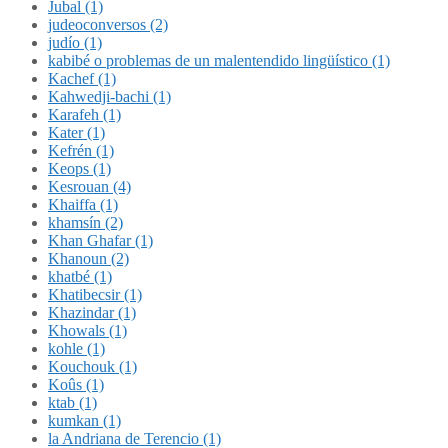
Jubal (1)
judeoconversos (2)
judío (1)
kabibé o problemas de un malentendido lingüístico (1)
Kachef (1)
Kahwedji-bachi (1)
Karafeh (1)
Kater (1)
Kefrén (1)
Keops (1)
Kesrouan (4)
Khaiffa (1)
khamsín (2)
Khan Ghafar (1)
Khanoun (2)
khatbé (1)
Khatibecsir (1)
Khazindar (1)
Khowals (1)
kohle (1)
Kouchouk (1)
Koûs (1)
ktab (1)
kumkan (1)
la Andriana de Terencio (1)