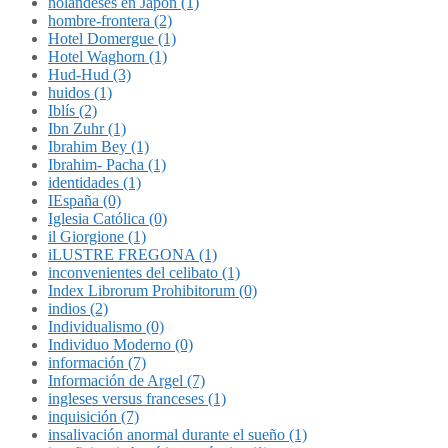
holandeses en Japón (1)
hombre-frontera (2)
Hotel Domergue (1)
Hotel Waghorn (1)
Hud-Hud (3)
huidos (1)
Iblís (2)
Ibn Zuhr (1)
Ibrahim Bey (1)
Ibrahim- Pacha (1)
identidades (1)
IEspaña (0)
Iglesia Católica (0)
il Giorgione (1)
iLUSTRE FREGONA (1)
inconvenientes del celibato (1)
Index Librorum Prohibitorum (0)
indios (2)
Individualismo (0)
Individuo Moderno (0)
información (7)
Información de Argel (7)
ingleses versus franceses (1)
inquisición (7)
insalivación anormal durante el sueño (1)