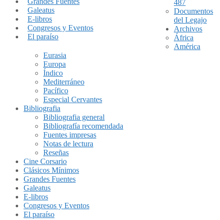
Grandes Fuentes
487
Galeatus
Documentos
E-libros
del Legajo
Congresos y Eventos
Archivos
El paraíso
África
América
Eurasia
Europa
Índico
Mediterráneo
Pacífico
Especial Cervantes
Bibliografia
Bibliografia general
Bibliografía recomendada
Fuentes impresas
Notas de lectura
Reseñas
Cine Corsario
Clásicos Mínimos
Grandes Fuentes
Galeatus
E-libros
Congresos y Eventos
El paraíso