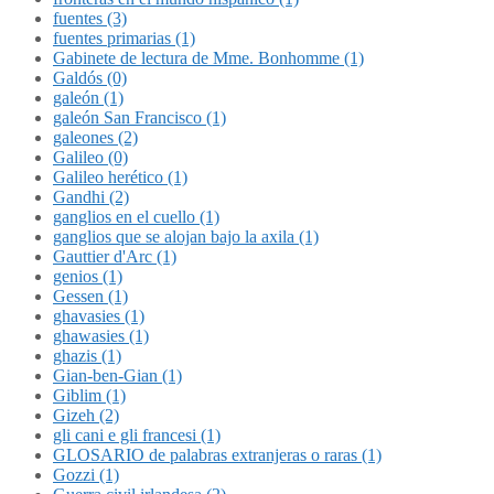
fuentes (3)
fuentes primarias (1)
Gabinete de lectura de Mme. Bonhomme (1)
Galdós (0)
galeón (1)
galeón San Francisco (1)
galeones (2)
Galileo (0)
Galileo herético (1)
Gandhi (2)
ganglios en el cuello (1)
ganglios que se alojan bajo la axila (1)
Gauttier d'Arc (1)
genios (1)
Gessen (1)
ghavasies (1)
ghawasies (1)
ghazis (1)
Gian-ben-Gian (1)
Giblim (1)
Gizeh (2)
gli cani e gli francesi (1)
GLOSARIO de palabras extranjeras o raras (1)
Gozzi (1)