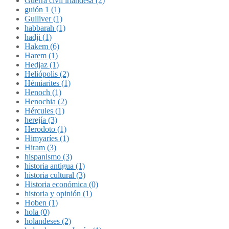
Guerra civil irlandesa (2)
guión 1 (1)
Gulliver (1)
habbarah (1)
hadji (1)
Hakem (6)
Harem (1)
Hedjaz (1)
Heliópolis (2)
Hémiarites (1)
Henoch (1)
Henochia (2)
Hércules (1)
herejía (3)
Herodoto (1)
Himyaríes (1)
Hiram (3)
hispanismo (3)
historia antigua (1)
historia cultural (3)
Historia económica (0)
historia y opinión (1)
Hoben (1)
hola (0)
holandeses (2)