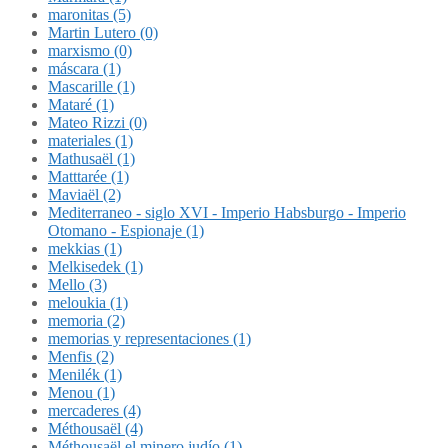
maronitas (5)
Martin Lutero (0)
marxismo (0)
máscara (1)
Mascarille (1)
Mataré (1)
Mateo Rizzi (0)
materiales (1)
Mathusaël (1)
Matttarée (1)
Maviaël (2)
Mediterraneo - siglo XVI - Imperio Habsburgo - Imperio
Otomano - Espionaje (1)
mekkias (1)
Melkisedek (1)
Mello (3)
meloukia (1)
memoria (2)
memorias y representaciones (1)
Menfis (2)
Menilék (1)
Menou (1)
mercaderes (4)
Méthousaël (4)
Méthousaël el minero judío (1)