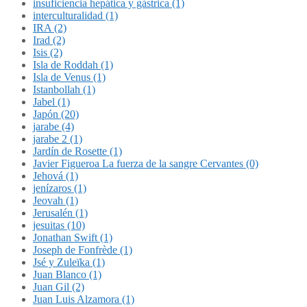
insuficiencia hepática y gástrica (1)
interculturalidad (1)
IRA (2)
Irad (2)
Isis (2)
Isla de Roddah (1)
Isla de Venus (1)
Istanbollah (1)
Jabel (1)
Japón (20)
jarabe (4)
jarabe 2 (1)
Jardín de Rosette (1)
Javier Figueroa La fuerza de la sangre Cervantes (0)
Jehová (1)
jenízaros (1)
Jeovah (1)
Jerusalén (1)
jesuitas (10)
Jonathan Swift (1)
Joseph de Fonfrède (1)
Jsé y Zuleïka (1)
Juan Blanco (1)
Juan Gil (2)
Juan Luis Alzamora (1)