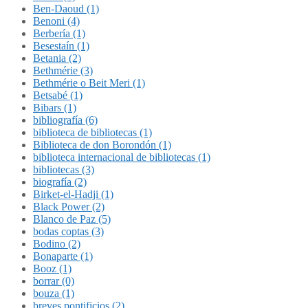
Ben-Daoud (1)
Benoni (4)
Berbería (1)
Besestaín (1)
Betania (2)
Bethmérie (3)
Bethmérie o Beit Meri (1)
Betsabé (1)
Bibars (1)
bibliografía (6)
biblioteca de bibliotecas (1)
Biblioteca de don Borondón (1)
biblioteca internacional de bibliotecas (1)
bibliotecas (3)
biografía (2)
Birket-el-Hadji (1)
Black Power (2)
Blanco de Paz (5)
bodas coptas (3)
Bodino (2)
Bonaparte (1)
Booz (1)
borrar (0)
bouza (1)
breves pontificios (2)