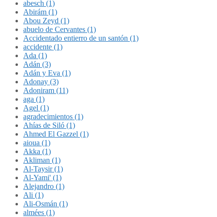
abesch (1)
Abirám (1)
Abou Zeyd (1)
abuelo de Cervantes (1)
Accidentado entierro de un santón (1)
accidente (1)
Ada (1)
Adán (3)
Adán y Eva (1)
Adonay (3)
Adoniram (11)
aga (1)
Agel (1)
agradecimientos (1)
Ahías de Siló (1)
Ahmed El Gazzel (1)
aioua (1)
Akka (1)
Akliman (1)
Al-Taysir (1)
Al-Yami' (1)
Alejandro (1)
Ali (1)
Ali-Osmán (1)
almées (1)