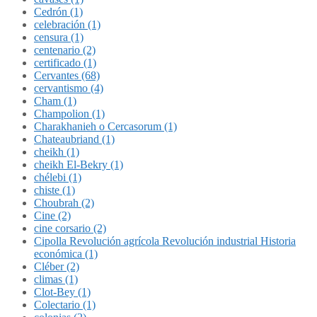
Cedrón (1)
celebración (1)
censura (1)
centenario (2)
certificado (1)
Cervantes (68)
cervantismo (4)
Cham (1)
Champolion (1)
Charakhanieh o Cercasorum (1)
Chateaubriand (1)
cheikh (1)
cheikh El-Bekry (1)
chélebi (1)
chiste (1)
Choubrah (2)
Cine (2)
cine corsario (2)
Cipolla Revolución agrícola Revolución industrial Historia
económica (1)
Cléber (2)
climas (1)
Clot-Bey (1)
Colectario (1)