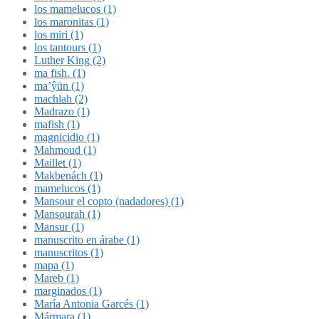
los mamelucos (1)
los maronitas (1)
los miri (1)
los tantours (1)
Luther King (2)
ma fish. (1)
ma’ŷūn (1)
machlah (2)
Madrazo (1)
mafish (1)
magnicidio (1)
Mahmoud (1)
Maillet (1)
Makbenách (1)
mamelucos (1)
Mansour el copto (nadadores) (1)
Mansourah (1)
Mansur (1)
manuscrito en árabe (1)
manuscritos (1)
mapa (1)
Mareb (1)
marginados (1)
María Antonia Garcés (1)
Mármara (1)