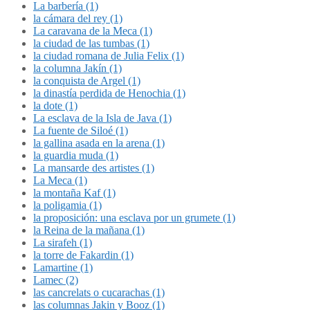
La barbería (1)
la cámara del rey (1)
La caravana de la Meca (1)
la ciudad de las tumbas (1)
la ciudad romana de Julia Felix (1)
la columna Jakín (1)
la conquista de Argel (1)
la dinastía perdida de Henochia (1)
la dote (1)
La esclava de la Isla de Java (1)
La fuente de Siloé (1)
la gallina asada en la arena (1)
la guardia muda (1)
La mansarde des artistes (1)
La Meca (1)
la montaña Kaf (1)
la poligamia (1)
la proposición: una esclava por un grumete (1)
la Reina de la mañana (1)
La sirafeh (1)
la torre de Fakardin (1)
Lamartine (1)
Lamec (2)
las cancrelats o cucarachas (1)
las columnas Jakin y Booz (1)