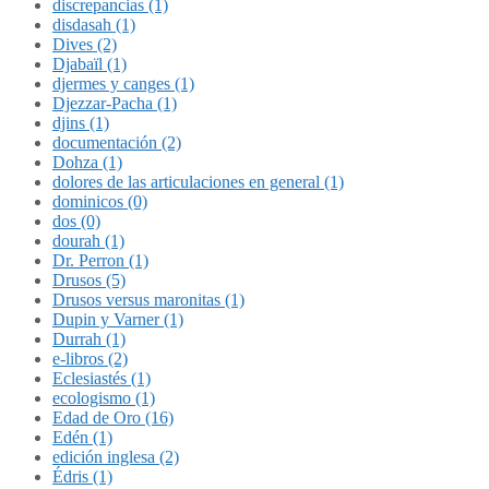
discrepancias (1)
disdasah (1)
Dives (2)
Djabaïl (1)
djermes y canges (1)
Djezzar-Pacha (1)
djins (1)
documentación (2)
Dohza (1)
dolores de las articulaciones en general (1)
dominicos (0)
dos (0)
dourah (1)
Dr. Perron (1)
Drusos (5)
Drusos versus maronitas (1)
Dupin y Varner (1)
Durrah (1)
e-libros (2)
Eclesiastés (1)
ecologismo (1)
Edad de Oro (16)
Edén (1)
edición inglesa (2)
Édris (1)