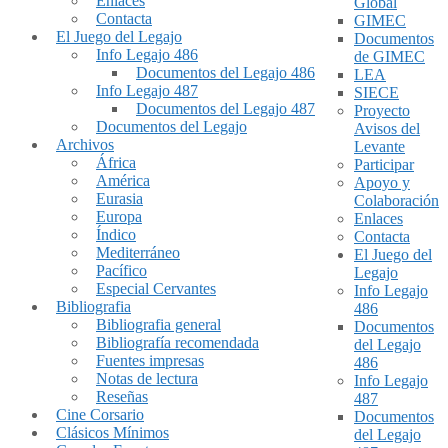
Enlaces
Global
Contacta
GIMEC
El Juego del Legajo
Documentos
Info Legajo 486
de GIMEC
Documentos del Legajo 486
LEA
Info Legajo 487
SIECE
Documentos del Legajo 487
Proyecto
Documentos del Legajo
Avisos del
Archivos
Levante
África
Participar
América
Apoyo y
Eurasia
Colaboración
Europa
Enlaces
Índico
Contacta
Mediterráneo
El Juego del
Pacífico
Legajo
Especial Cervantes
Info Legajo
Bibliografia
486
Bibliografia general
Documentos
Bibliografía recomendada
del Legajo
Fuentes impresas
486
Notas de lectura
Info Legajo
Reseñas
487
Cine Corsario
Documentos
Clásicos Mínimos
del Legajo