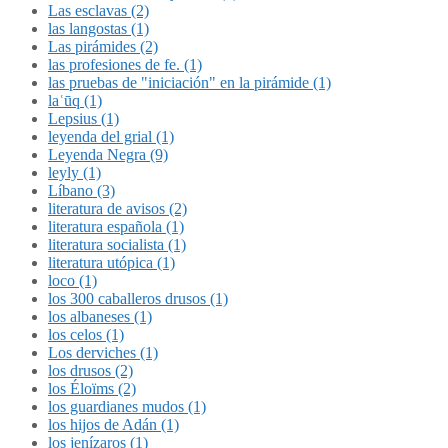
Las esclavas (2)
las langostas (1)
Las pirámides (2)
las profesiones de fe. (1)
las pruebas de "iniciación" en la pirámide (1)
laʿūq (1)
Lepsius (1)
leyenda del grial (1)
Leyenda Negra (9)
leyly (1)
Líbano (3)
literatura de avisos (2)
literatura española (1)
literatura socialista (1)
literatura utópica (1)
loco (1)
los 300 caballeros drusos (1)
los albaneses (1)
los celos (1)
Los derviches (1)
los drusos (2)
los Éloïms (2)
los guardianes mudos (1)
los hijos de Adán (1)
los jenízaros (1)