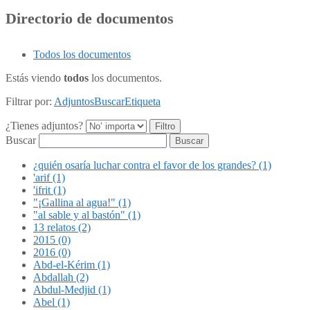
Directorio de documentos
Todos los documentos
Estás viendo
todos
los documentos.
Filtrar por:
Adjuntos
Buscar
Etiqueta
¿Tienes adjuntos?
Buscar
¿quién osaría luchar contra el favor de los grandes? (1)
'arif (1)
'ifrit (1)
"¡Gallina al agua!" (1)
"al sable y al bastón" (1)
13 relatos (2)
2015 (0)
2016 (0)
Abd-el-Kérim (1)
Abdallah (2)
Abdul-Medjid (1)
Abel (1)