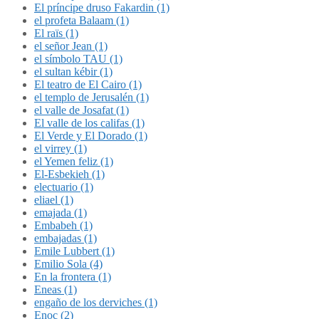
El príncipe druso Fakardin (1)
el profeta Balaam (1)
El raïs (1)
el señor Jean (1)
el símbolo TAU (1)
el sultan kébir (1)
El teatro de El Cairo (1)
el templo de Jerusalén (1)
el valle de Josafat (1)
El valle de los califas (1)
El Verde y El Dorado (1)
el virrey (1)
el Yemen feliz (1)
El-Esbekieh (1)
electuario (1)
eliael (1)
emajada (1)
Embabeh (1)
embajadas (1)
Emile Lubbert (1)
Emilio Sola (4)
En la frontera (1)
Eneas (1)
engaño de los derviches (1)
Enoc (2)