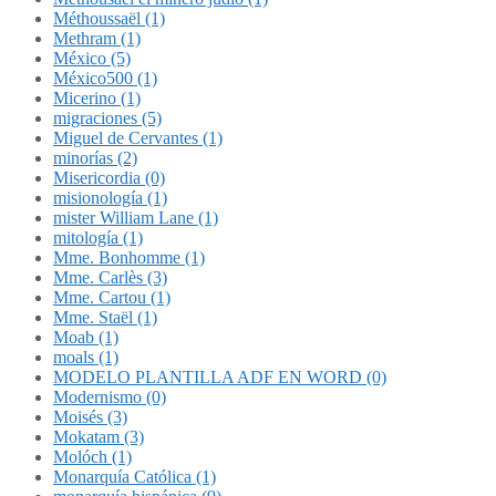
Méthoussaël (1)
Methram (1)
México (5)
México500 (1)
Micerino (1)
migraciones (5)
Miguel de Cervantes (1)
minorías (2)
Misericordia (0)
misionología (1)
mister William Lane (1)
mitología (1)
Mme. Bonhomme (1)
Mme. Carlès (3)
Mme. Cartou (1)
Mme. Staël (1)
Moab (1)
moals (1)
MODELO PLANTILLA ADF EN WORD (0)
Modernismo (0)
Moisés (3)
Mokatam (3)
Molóch (1)
Monarquía Católica (1)