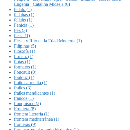
Eugenia - Catalina Micaela (0)
fellah. (1)
fellahas (1)
fellahs (1)
Fenicia (1)
Fez (3)
fiesta (1)
Fiesta y Rito en la Edad Moderna (1)
Filipinas (5)
filosofía (1)
firman. (1)
flotas (1)
formatos (1)
Foucault (0)
foulouz (1)
fraile carmelita (1)
frailes (3)
frailes mendicantes (1)
francos (1)
franquismo (2)
Frontera (8)
frontera literaria (1)
frontera mediterránea (1)
fronteras (9)
fronteras en el mundo hispanico (1)