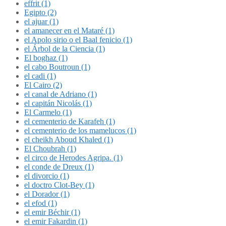
effrit (1)
Egipto (2)
el ajuar (1)
el amanecer en el Mataré (1)
el Apolo sirio o el Baal fenicio (1)
el Árbol de la Ciencia (1)
El boghaz (1)
el cabo Boutroun (1)
el cadi (1)
El Cairo (2)
el canal de Adriano (1)
el capitán Nicolás (1)
El Carmelo (1)
el cementerio de Karafeh (1)
el cementerio de los mamelucos (1)
el cheikh Aboud Khaled (1)
El Choubrah (1)
el circo de Herodes Agripa. (1)
el conde de Dreux (1)
el divorcio (1)
el doctro Clot-Bey (1)
el Dorador (1)
el efod (1)
el emir Béchir (1)
el emir Fakardin (1)