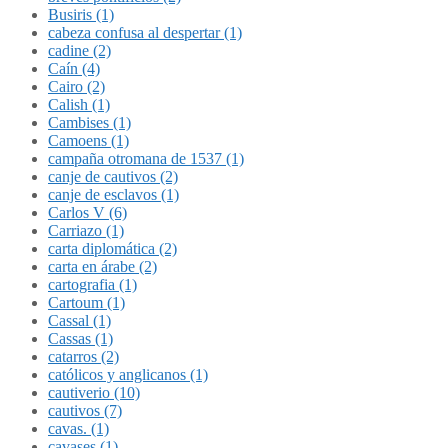
Busiris (1)
cabeza confusa al despertar (1)
cadine (2)
Caín (4)
Cairo (2)
Calish (1)
Cambises (1)
Camoens (1)
campaña otromana de 1537 (1)
canje de cautivos (2)
canje de esclavos (1)
Carlos V (6)
Carriazo (1)
carta diplomática (2)
carta en árabe (2)
cartografia (1)
Cartoum (1)
Cassal (1)
Cassas (1)
catarros (2)
católicos y anglicanos (1)
cautiverio (10)
cautivos (7)
cavas. (1)
cavases (1)