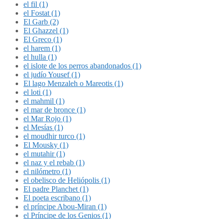
el fil (1)
el Fostat (1)
El Garb (2)
El Ghazzel (1)
El Greco (1)
el harem (1)
el hulla (1)
el islote de los perros abandonados (1)
el judío Yousef (1)
El lago Menzaleh o Mareotis (1)
el loti (1)
el mahmil (1)
el mar de bronce (1)
el Mar Rojo (1)
el Mesías (1)
el moudhir turco (1)
El Mousky (1)
el mutahir (1)
el naz y el rebab (1)
el nilómetro (1)
el obelisco de Heliópolis (1)
El padre Planchet (1)
El poeta escribano (1)
el príncipe Abou-Miran (1)
el Príncipe de los Genios (1)