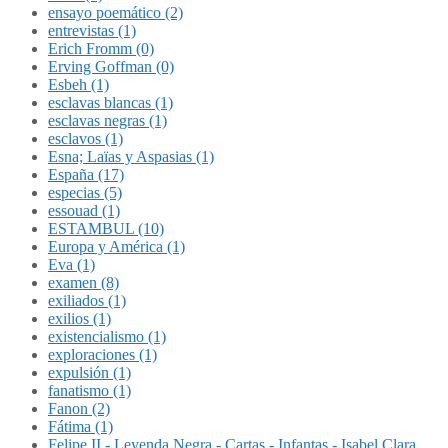
ensayo poemático (2)
entrevistas (1)
Erich Fromm (0)
Erving Goffman (0)
Esbeh (1)
esclavas blancas (1)
esclavas negras (1)
esclavos (1)
Esna; Laïas y Aspasias (1)
España (17)
especias (5)
essouad (1)
ESTAMBUL (10)
Europa y América (1)
Eva (1)
examen (8)
exiliados (1)
exilios (1)
existencialismo (1)
exploraciones (1)
expulsión (1)
fanatismo (1)
Fanon (2)
Fátima (1)
Felipe II - Leyenda Negra - Cartas - Infantas - Isabel Clara