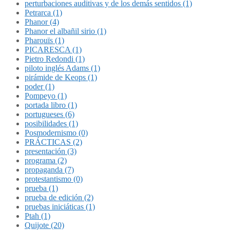
perturbaciones auditivas y de los demás sentidos (1)
Petrarca (1)
Phanor (4)
Phanor el albañil sirio (1)
Pharouïs (1)
PICARESCA (1)
Pietro Redondi (1)
piloto inglés Adams (1)
pirámide de Keops (1)
poder (1)
Pompeyo (1)
portada libro (1)
portugueses (6)
posibilidades (1)
Posmodernismo (0)
PRÁCTICAS (2)
presentación (3)
programa (2)
propaganda (7)
protestantismo (0)
prueba (1)
prueba de edición (2)
pruebas iniciáticas (1)
Ptah (1)
Quijote (20)