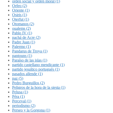
orden social y orden moral (1)
Orfeo (2)
Oriente (1)
Osiris (1)
Oterfut (1)
Otomanos (2)
oualems (2)
Pablo IV (1)
pachá de Acre (2)
Padre Juan (1)
Palermo (1)
Pandarus de Troya (1)
pantouns (1)
Paraíso de las islas (1)
partido castellano mendicante (1)
partido jesuítico portugués (1)
pasados allende (1)
paz (5)
Pedro Burguillos (2)
Peligros de la hora de la siesta (1)
Pelusa (1)
Péra (1)
Perceval (1)
periodismo (2)
Perseo y la Gorgona (1)