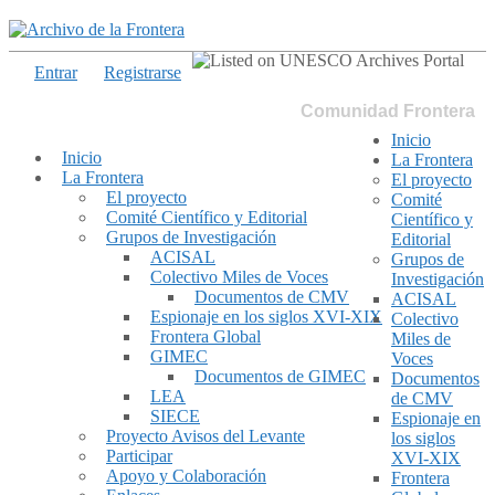
Entrar
Registrarse
Comunidad Frontera
Inicio
Inicio
La Frontera
La Frontera
El proyecto
El proyecto
Comité
Comité Científico y Editorial
Científico y
Grupos de Investigación
Editorial
ACISAL
Grupos de
Colectivo Miles de Voces
Investigación
Documentos de CMV
ACISAL
Espionaje en los siglos XVI-XIX
Colectivo
Frontera Global
Miles de
GIMEC
Voces
Documentos de GIMEC
Documentos
LEA
de CMV
SIECE
Espionaje en
Proyecto Avisos del Levante
los siglos
Participar
XVI-XIX
Apoyo y Colaboración
Frontera