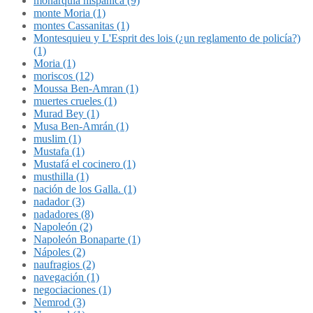
monarquía hispánica (9)
monte Moria (1)
montes Cassanitas (1)
Montesquieu y L'Esprit des lois (¿un reglamento de policía?)
(1)
Moria (1)
moriscos (12)
Moussa Ben-Amran (1)
muertes crueles (1)
Murad Bey (1)
Musa Ben-Amrán (1)
muslim (1)
Mustafa (1)
Mustafá el cocinero (1)
musthilla (1)
nación de los Galla. (1)
nadador (3)
nadadores (8)
Napoleón (2)
Napoleón Bonaparte (1)
Nápoles (2)
naufragios (2)
navegación (1)
negociaciones (1)
Nemrod (3)