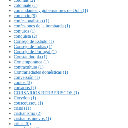
colonias (2)
colonnate (1)
comandantes y gobernadores de Orán (1)
comercio (9)
confesionalismo (1)
confesiones de la bombarda (1)
conjuros (1)
conquista (2)
Consejo de Estado (1)
Consejo de Indias (1)
Consejo de Portugal (1)
Constantinopla (1)
Contemporánea (1)
contracultura (1)
Contrariedades domésticas (1)
conversión (1)
coptos (3)
corsarios (7)
CORSARIOS BERBERISCOS (1)
Corydon (1)
couscoussou (1)
crisis (11)
cristianismo (2)
cristianos nuevos (1)
crítica (0)