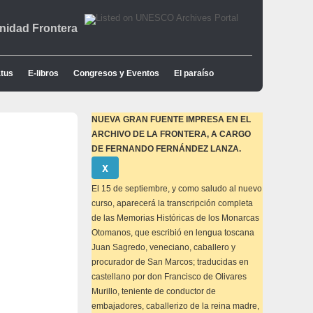
idad Frontera
tus
E-libros
Congresos y Eventos
El paraíso
NUEVA GRAN FUENTE IMPRESA EN EL
ARCHIVO DE LA FRONTERA, A CARGO
DE FERNANDO FERNÁNDEZ LANZA.
Descartar
Χ
este
aviso
El 15 de septiembre, y como saludo al nuevo
curso, aparecerá la transcripción completa
de las Memorias Históricas de los Monarcas
Otomanos, que escribió en lengua toscana
Juan Sagredo, veneciano, caballero y
procurador de San Marcos; traducidas en
castellano por don Francisco de Olivares
Murillo, teniente de conductor de
embajadores, caballerizo de la reina madre,