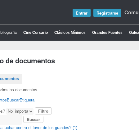
Entrar
Registrarse
Comun
bliografia
Cine Corsario
Clásicos Mínimos
Grandes Fuentes
Galea
io de documentos
ocumentos
odos
los documentos.
ntos
Buscar
Etiqueta
os?
a luchar contra el favor de los grandes? (1)