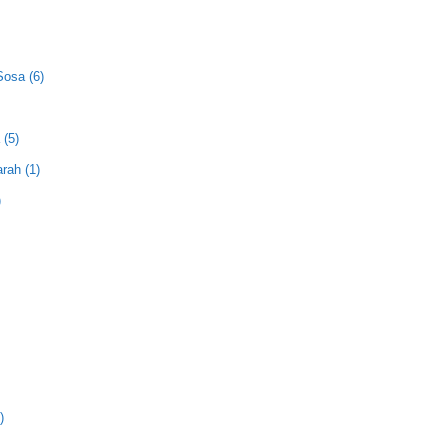
Sosa (6)
 (5)
rah (1)
)
)