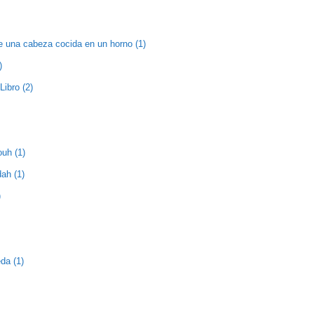
e una cabeza cocida en un horno (1)
)
Libro (2)
ouh (1)
ah (1)
)
da (1)