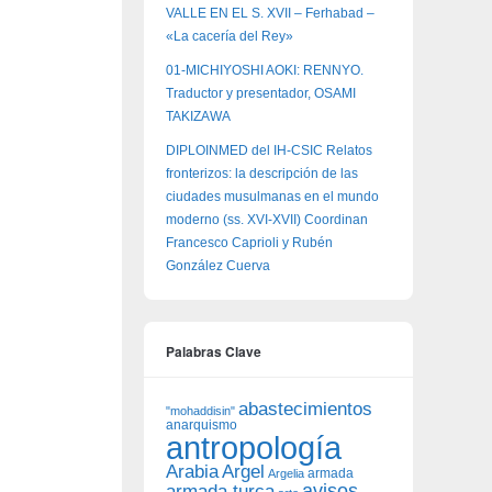
VALLE EN EL S. XVII – Ferhabad –
«La cacería del Rey»
01-MICHIYOSHI AOKI: RENNYO.
Traductor y presentador, OSAMI
TAKIZAWA
DIPLOINMED del IH-CSIC Relatos
fronterizos: la descripción de las
ciudades musulmanas en el mundo
moderno (ss. XVI-XVII) Coordinan
Francesco Caprioli y Rubén
González Cuerva
Palabras Clave
abastecimientos
"mohaddisin"
anarquismo
antropología
Arabia
Argel
armada
Argelia
avisos
armada turca