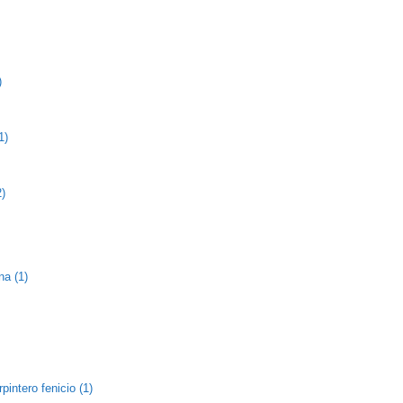
)
1)
2)
na (1)
pintero fenicio (1)