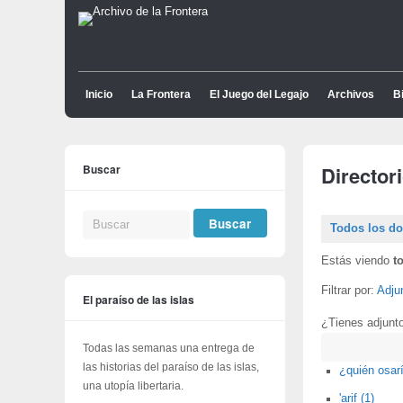
Inicio
La Frontera
El Juego del Legajo
Archivos
Bi
Buscar
Director
Todos los d
Estás viendo
t
Filtrar por:
Adju
El paraíso de las islas
¿Tienes adjunt
Buscar
Todas las semanas una entrega de
las historias del paraíso de las islas,
¿quién osarí
una utopía libertaria.
'arif (1)