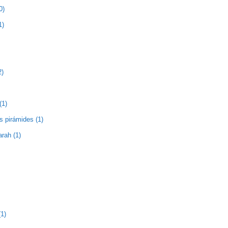
0)
1)
2)
(1)
as pirámides (1)
rah (1)
1)