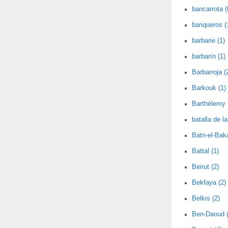
bancarrota (
banqueros (
barbarie (1)
barbarín (1)
Barbarroja (
Barkouk (1)
Barthélemy 
batalla de l
Batn-el-Baka
Battal (1)
Beirut (2)
Bekfaya (2)
Belkis (2)
Ben-Daoud (