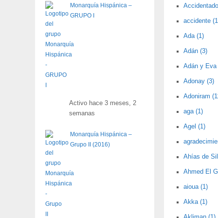
Monarquía Hispánica –
Accidentado 
GRUPO I
accidente (1
Ada (1)
Adán (3)
Adán y Eva 
Adonay (3)
Adoniram (1
Activo hace 3 meses, 2
aga (1)
semanas
Agel (1)
Monarquía Hispánica –
agradecimie
Grupo II (2016)
Ahías de Sil
Ahmed El Ga
aioua (1)
Akka (1)
Akliman (1)