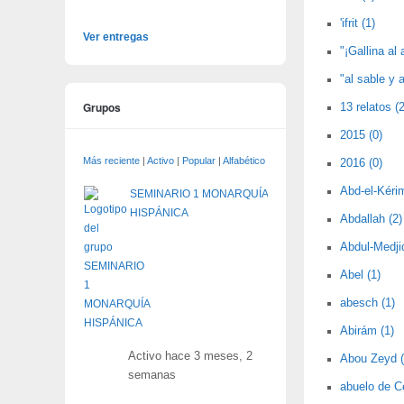
'ifrit (1)
Ver entregas
"¡Gallina al 
"al sable y a
Grupos
13 relatos (2
2015 (0)
Más reciente
|
Activo
|
Popular
|
Alfabético
2016 (0)
Abd-el-Kérim
SEMINARIO 1 MONARQUÍA
HISPÁNICA
Abdallah (2)
Abdul-Medjid
Abel (1)
abesch (1)
Abirám (1)
Activo hace 3 meses, 2
Abou Zeyd (
semanas
abuelo de C