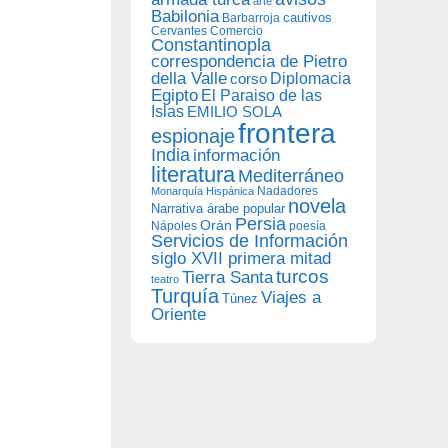
arte
Babilonia
Barbarroja
cautivos
Cervantes
Comercio
Constantinopla
correspondencia de Pietro
della Valle
Diplomacia
corso
Egipto
El Paraiso de las
Islas
EMILIO SOLA
frontera
espionaje
India
información
literatura
Mediterráneo
Nadadores
Monarquía Hispánica
novela
Narrativa árabe popular
Persia
Orán
Nápoles
poesía
Servicios de Información
siglo XVII primera mitad
turcos
Tierra Santa
teatro
Turquía
Viajes a
Túnez
Oriente