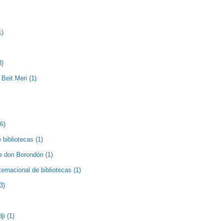
1)
3)
Beit Meri (1)
(6)
 bibliotecas (1)
de don Borondón (1)
nternacional de bibliotecas (1)
3)
ji (1)