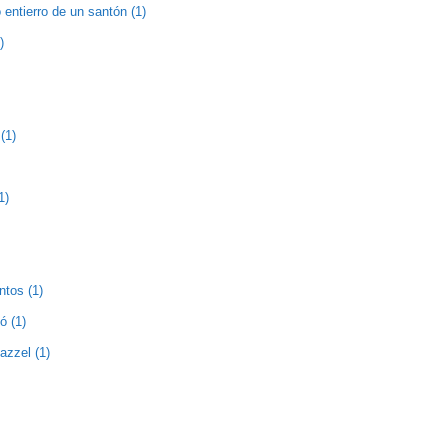
entierro de un santón (1)
)
(1)
1)
ntos (1)
ó (1)
zzel (1)