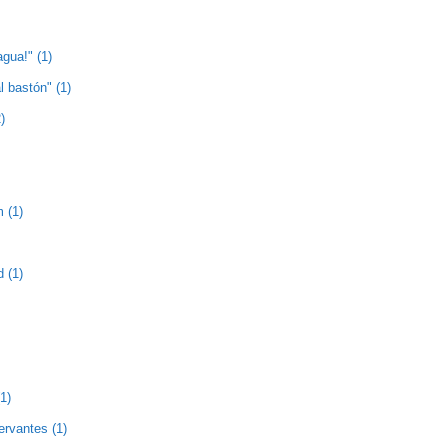
agua!" (1)
l bastón" (1)
)
 (1)
 (1)
1)
ervantes (1)