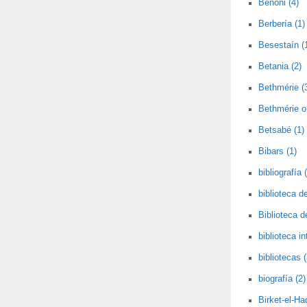
Benoni (4)
Berbería (1)
Besestaín (
Betania (2)
Bethmérie (
Bethmérie o 
Betsabé (1)
Bibars (1)
bibliografía 
biblioteca de
Biblioteca 
biblioteca i
bibliotecas (
biografía (2)
Birket-el-Had