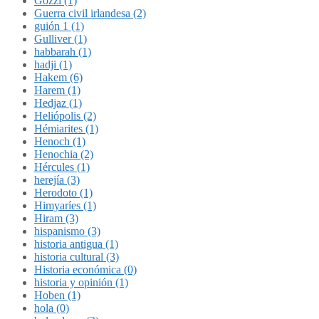
Gozzi (1)
Guerra civil irlandesa (2)
guión 1 (1)
Gulliver (1)
habbarah (1)
hadji (1)
Hakem (6)
Harem (1)
Hedjaz (1)
Heliópolis (2)
Hémiarites (1)
Henoch (1)
Henochia (2)
Hércules (1)
herejía (3)
Herodoto (1)
Himyaríes (1)
Hiram (3)
hispanismo (3)
historia antigua (1)
historia cultural (3)
Historia económica (0)
historia y opinión (1)
Hoben (1)
hola (0)