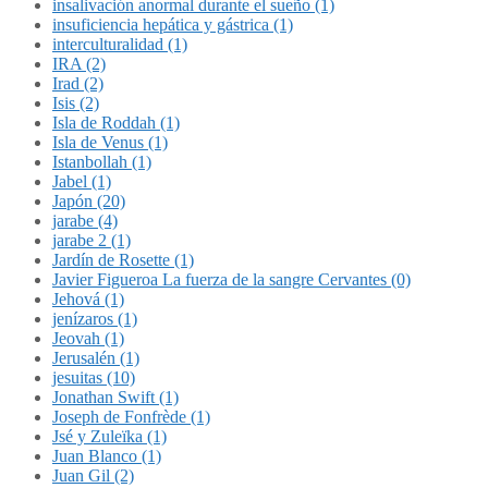
insalivación anormal durante el sueño (1)
insuficiencia hepática y gástrica (1)
interculturalidad (1)
IRA (2)
Irad (2)
Isis (2)
Isla de Roddah (1)
Isla de Venus (1)
Istanbollah (1)
Jabel (1)
Japón (20)
jarabe (4)
jarabe 2 (1)
Jardín de Rosette (1)
Javier Figueroa La fuerza de la sangre Cervantes (0)
Jehová (1)
jenízaros (1)
Jeovah (1)
Jerusalén (1)
jesuitas (10)
Jonathan Swift (1)
Joseph de Fonfrède (1)
Jsé y Zuleïka (1)
Juan Blanco (1)
Juan Gil (2)