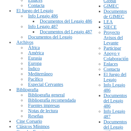
Enlaces
Global
Contacta
GIMEC
El Juego del Legajo
Documentos
Info Legajo 486
de GIMEC
Documentos del Legajo 486
LEA
Info Legajo 487
SIECE
Documentos del Legajo 487
Proyecto
Documentos del Legajo
Avisos del
Archivos
Levante
África
Participar
América
Apoyo y
Eurasia
Colaboración
Europa
Enlaces
Índico
Contacta
Mediterráneo
El Juego del
Pacífico
Legajo
Especial Cervantes
Info Legajo
Bibliografia
486
Bibliografia general
Documentos
Bibliografía recomendada
del Legajo
Fuentes impresas
486
Notas de lectura
Info Legajo
Reseñas
487
Cine Corsario
Documentos
Clásicos Mínimos
del Legajo