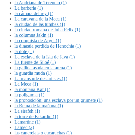
la Andriana de Terencio (1)
La barbería (1)
la cámara del rey (1)
La caravana de la Meca (1)
la ciudad de las tumbas (1)
la ciudad romana de Julia Felix (1)
la columna Jakín (1)
la conquista de Argel (1)
la dinastía perdida de Henochia (1)
la dote (1)
La esclava de la Isla de Java (1)
La fuente de Siloé (1)
la gallina asada en la arena (1)
la guardia muda (1)
La mansarde des artistes (1)
La Meca (1)
la montaña Kaf (1)
la poligamia (1)
la proposición: una esclava por un grumete (1)
la Reina de la mañana (1)
La sirafeh (1)
la torre de Fakardin (1)
Lamartine (1)
Lamec (2)
las cancrelats o cucarachas (1)