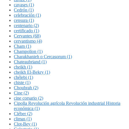
cavases (1)
Cedrón (1)
celebración (1)
censura (1)
centenario (2)
certificado (1)
Cervantes (68)
cervantismo (4)
Cham (1)
Champolion (1)
Charakhanieh o Cercasorum (1)
Chateaubriand (1)
cheikh (1)
cheikh El-Bekry (1)
chélebi (1)
chiste (1)
Choubrah (2)
Cine (2)
cine corsario (2)
Cipolla Revolución agrícola Revolución industrial Historia
económica (1)
Cléber (2)
climas (1)
Clot-Bey (1)