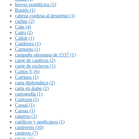
breves pontificios (2)
Busiris (1)
cabeza confusa al despertar (1)
cadine (2)
Caín (4)
Cairo (2)
Calish (1)
Cambises (1)
Camoens (1)
campaña otromana de 1537 (1)
canje de cautivos (2)
canje de esclavos (1)
Carlos V (6)
Carriazo (1)
carta diplomática (2)
carta en árabe (2)
cartografia (1)
Cartoum (1)
Cassal (1)
Cassas (1)
catarros (2)
católicos y anglicanos (1)
cautiverio (10)
cautivos (7)
cavas. (1)