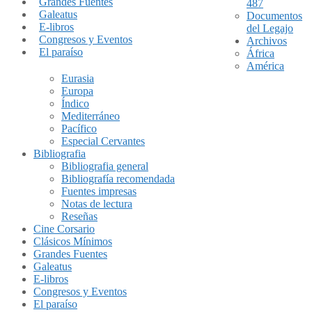
Grandes Fuentes
487
Galeatus
Documentos
E-libros
del Legajo
Congresos y Eventos
Archivos
El paraíso
África
América
Eurasia
Europa
Índico
Mediterráneo
Pacífico
Especial Cervantes
Bibliografia
Bibliografia general
Bibliografía recomendada
Fuentes impresas
Notas de lectura
Reseñas
Cine Corsario
Clásicos Mínimos
Grandes Fuentes
Galeatus
E-libros
Congresos y Eventos
El paraíso