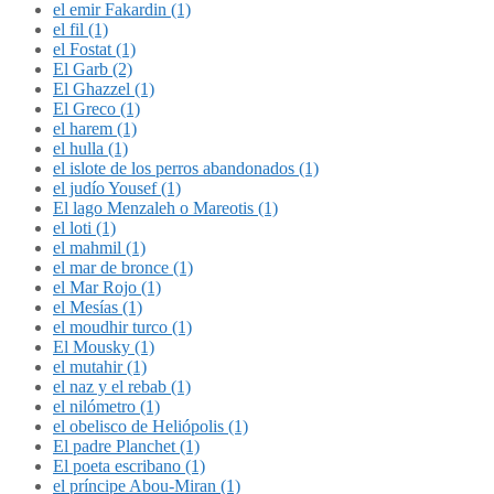
el emir Fakardin (1)
el fil (1)
el Fostat (1)
El Garb (2)
El Ghazzel (1)
El Greco (1)
el harem (1)
el hulla (1)
el islote de los perros abandonados (1)
el judío Yousef (1)
El lago Menzaleh o Mareotis (1)
el loti (1)
el mahmil (1)
el mar de bronce (1)
el Mar Rojo (1)
el Mesías (1)
el moudhir turco (1)
El Mousky (1)
el mutahir (1)
el naz y el rebab (1)
el nilómetro (1)
el obelisco de Heliópolis (1)
El padre Planchet (1)
El poeta escribano (1)
el príncipe Abou-Miran (1)