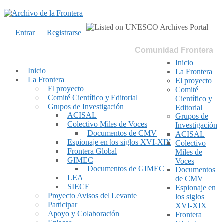
Entrar
Registrarse
Comunidad Frontera
Inicio
Inicio
La Frontera
La Frontera
El proyecto
El proyecto
Comité
Comité Científico y Editorial
Científico y
Grupos de Investigación
Editorial
ACISAL
Grupos de
Colectivo Miles de Voces
Investigación
Documentos de CMV
ACISAL
Espionaje en los siglos XVI-XIX
Colectivo
Frontera Global
Miles de
GIMEC
Voces
Documentos de GIMEC
Documentos
LEA
de CMV
SIECE
Espionaje en
Proyecto Avisos del Levante
los siglos
Participar
XVI-XIX
Apoyo y Colaboración
Frontera