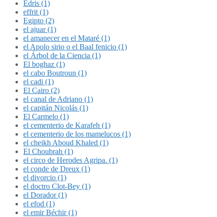
Édris (1)
effrit (1)
Egipto (2)
el ajuar (1)
el amanecer en el Mataré (1)
el Apolo sirio o el Baal fenicio (1)
el Árbol de la Ciencia (1)
El boghaz (1)
el cabo Boutroun (1)
el cadi (1)
El Cairo (2)
el canal de Adriano (1)
el capitán Nicolás (1)
El Carmelo (1)
el cementerio de Karafeh (1)
el cementerio de los mamelucos (1)
el cheikh Aboud Khaled (1)
El Choubrah (1)
el circo de Herodes Agripa. (1)
el conde de Dreux (1)
el divorcio (1)
el doctro Clot-Bey (1)
el Dorador (1)
el efod (1)
el emir Béchir (1)