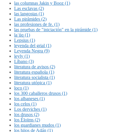
las columnas Jakin y Booz (1)
Las esclavas (2)
las langostas (1)
Las pirámides (2)
las profesiones de fe. (1)
las pruebas de "iniciación" en la pirámide (1)
laʿūq (1)
Lepsius (1)
leyenda del grial (1)
Leyenda Negra (9)
leyly (1)
Líbano (3)
literatura de avisos (2)
literatura española (1)
literatura socialista (1)
literatura utópica (1)
loco (1)
los 300 caballeros drusos (1)
los albaneses (1)
los celos (1)
Los derviches (1)
los drusos (2)
los Éloïms (2)
los guardianes mudos (1)
los hijos de Adán (1)