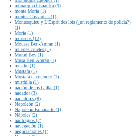
Monarquía Católica (1)
monarquía hispánica (9)
monte Moria (1)
montes Cassanitas (1)
Montesquieu y L'Esprit des lois (¿un reglamento de policía?)
(1)
Moria (1)
moriscos (12)
Moussa Ben-Amran (1)
muertes crueles (1)
Murad Bey (1)
Musa Ben-Amrán (1)
muslim (1)
Mustafa (1)
Mustafá el cocinero (1)
musthilla (1)
nación de los Galla. (1)
nadador (3)
nadadores (8)
Napoleón (2)
Napoleón Bonaparte (1)
Nápoles (2)
naufragios (2)
navegación (1)
negociaciones (1)