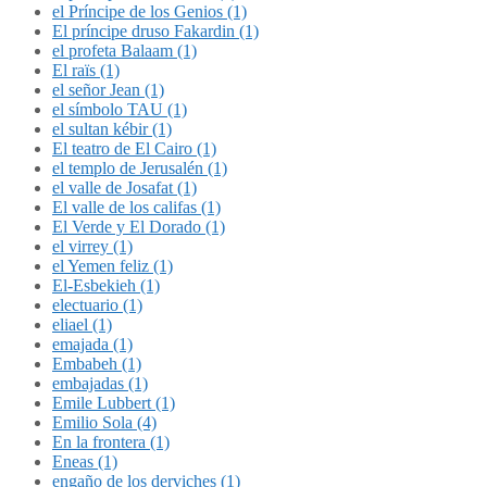
el Príncipe de los Genios (1)
El príncipe druso Fakardin (1)
el profeta Balaam (1)
El raïs (1)
el señor Jean (1)
el símbolo TAU (1)
el sultan kébir (1)
El teatro de El Cairo (1)
el templo de Jerusalén (1)
el valle de Josafat (1)
El valle de los califas (1)
El Verde y El Dorado (1)
el virrey (1)
el Yemen feliz (1)
El-Esbekieh (1)
electuario (1)
eliael (1)
emajada (1)
Embabeh (1)
embajadas (1)
Emile Lubbert (1)
Emilio Sola (4)
En la frontera (1)
Eneas (1)
engaño de los derviches (1)