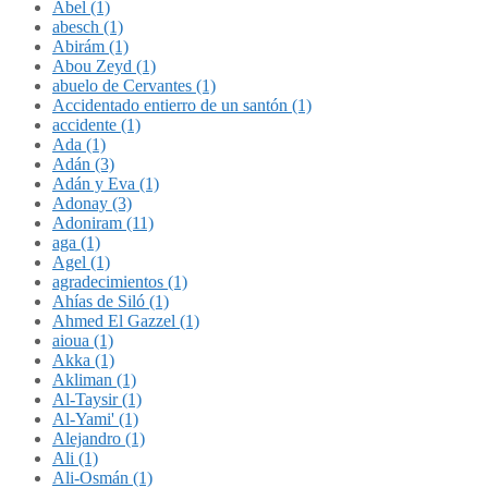
Abel (1)
abesch (1)
Abirám (1)
Abou Zeyd (1)
abuelo de Cervantes (1)
Accidentado entierro de un santón (1)
accidente (1)
Ada (1)
Adán (3)
Adán y Eva (1)
Adonay (3)
Adoniram (11)
aga (1)
Agel (1)
agradecimientos (1)
Ahías de Siló (1)
Ahmed El Gazzel (1)
aioua (1)
Akka (1)
Akliman (1)
Al-Taysir (1)
Al-Yami' (1)
Alejandro (1)
Ali (1)
Ali-Osmán (1)