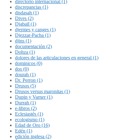
directorio internacional (1)
discrepancias (1)
disdasah (1)
Dives (2)
Djabaïl (1)
djermes y canges (1)
Djezzar-Pacha (1)
djins (1)
documentación (2)
Dohza (1)
dolores de las articulaciones en general (1)
dominicos (0)
dos (0)
dourah (1)
Dr. Perron (1)
Drusos (5)
Drusos versus maronitas (1)
Dupin y Varner (1)
Durrah (1)
e-libros (2)
Eclesiastés (1)
ecologismo (1)
Edad de Oro (16)
Edén (1)
edición inglesa (2)