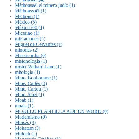
Méthousaël el minero judío (1)
Méthoussaël (1)
Methram (1)
México (5)
México500 (1)
Micerino (1)
migraciones (5)
Miguel de Cervantes (1)
minorías (2)
Misericordia (0)
misionología (1)
mister William Lane (1)
mitología (1)
Mme. Bonhomme (1)
Mme. Carlès (3)
Mme. Cartou (1)
Mme. Staël (1)
Moab (1)
moals (1)
MODELO PLANTILLA ADF EN WORD (0)
Modernismo (0)
Moisés (3)
Mokatam (3)
Molóch (1)