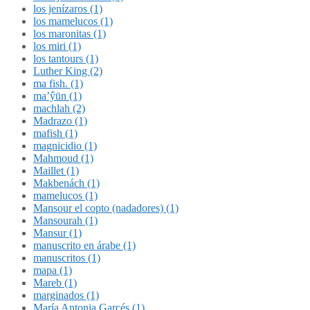
los jenízaros (1)
los mamelucos (1)
los maronitas (1)
los miri (1)
los tantours (1)
Luther King (2)
ma fish. (1)
ma’ŷūn (1)
machlah (2)
Madrazo (1)
mafish (1)
magnicidio (1)
Mahmoud (1)
Maillet (1)
Makbenách (1)
mamelucos (1)
Mansour el copto (nadadores) (1)
Mansourah (1)
Mansur (1)
manuscrito en árabe (1)
manuscritos (1)
mapa (1)
Mareb (1)
marginados (1)
María Antonia Garcés (1)