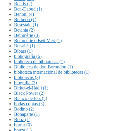
Belkis (2)
Ben-Daoud (1)
Benoni (4)
Berbería (1)
Besestaín (1)
Betania (2)
Bethmérie (3)
Bethmérie o Beit Meri (1)
Betsabé (1)
Bibars (1)
bibliografía (6)
biblioteca de bibliotecas (1)
Biblioteca de don Borondón (1)
biblioteca internacional de bibliotecas (1)
bibliotecas (3)
biografía (2)
Birket-el-Hadji (1)
Black Power (2)
Blanco de Paz (5)
bodas coptas (3)
Bodino (2)
Bonaparte (1)
Booz (1)
borrar (0)
bouza (1)