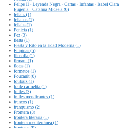
Felipe II - Leyenda Negra - Cartas - Infantas - Isabel Clara
Eugenia - Catalina Micaela (0)
fellah. (1)
fellahas (1)
fellahs (1)
Fenicia (1)
Fez (3)
fiesta (1)
Fiesta y Rito en la Edad Moderna (1)
Filipinas (5)
filosofía (1)
firman. (1)
flotas (1)
formatos (1)
Foucault (0)
foulouz (1)
fraile carmelita (1)
frailes (3)
frailes mendicantes (1)
francos (1)
franquismo (2)
Frontera (8)
frontera literaria (1)
frontera mediterránea (1)
fronteras (9)