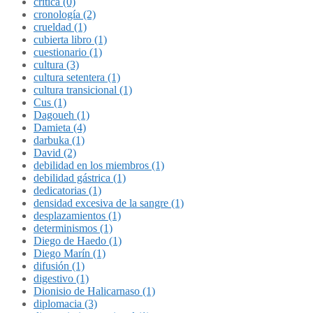
crítica (0)
cronología (2)
crueldad (1)
cubierta libro (1)
cuestionario (1)
cultura (3)
cultura setentera (1)
cultura transicional (1)
Cus (1)
Dagoueh (1)
Damieta (4)
darbuka (1)
David (2)
debilidad en los miembros (1)
debilidad gástrica (1)
dedicatorias (1)
densidad excesiva de la sangre (1)
desplazamientos (1)
determinismos (1)
Diego de Haedo (1)
Diego Marín (1)
difusión (1)
digestivo (1)
Dionisio de Halicarnaso (1)
diplomacia (3)