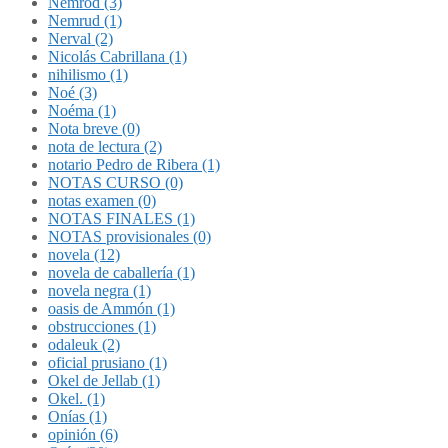
Nemrod (3)
Nemrud (1)
Nerval (2)
Nicolás Cabrillana (1)
nihilismo (1)
Noé (3)
Noéma (1)
Nota breve (0)
nota de lectura (2)
notario Pedro de Ribera (1)
NOTAS CURSO (0)
notas examen (0)
NOTAS FINALES (1)
NOTAS provisionales (0)
novela (12)
novela de caballería (1)
novela negra (1)
oasis de Ammón (1)
obstrucciones (1)
odaleuk (2)
oficial prusiano (1)
Okel de Jellab (1)
Okel. (1)
Onías (1)
opinión (6)