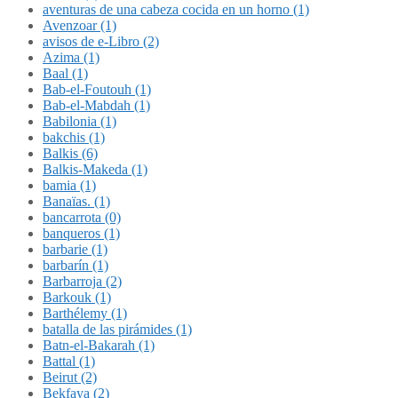
aventuras de una cabeza cocida en un horno (1)
Avenzoar (1)
avisos de e-Libro (2)
Azima (1)
Baal (1)
Bab-el-Foutouh (1)
Bab-el-Mabdah (1)
Babilonia (1)
bakchis (1)
Balkis (6)
Balkis-Makeda (1)
bamia (1)
Banaïas. (1)
bancarrota (0)
banqueros (1)
barbarie (1)
barbarín (1)
Barbarroja (2)
Barkouk (1)
Barthélemy (1)
batalla de las pirámides (1)
Batn-el-Bakarah (1)
Battal (1)
Beirut (2)
Bekfaya (2)