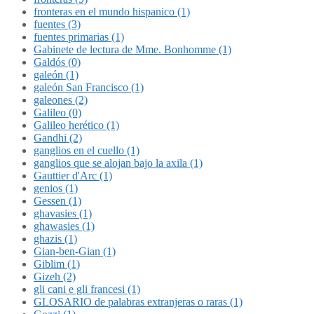
fronteras en el mundo hispanico (1)
fuentes (3)
fuentes primarias (1)
Gabinete de lectura de Mme. Bonhomme (1)
Galdós (0)
galeón (1)
galeón San Francisco (1)
galeones (2)
Galileo (0)
Galileo herético (1)
Gandhi (2)
ganglios en el cuello (1)
ganglios que se alojan bajo la axila (1)
Gauttier d'Arc (1)
genios (1)
Gessen (1)
ghavasies (1)
ghawasies (1)
ghazis (1)
Gian-ben-Gian (1)
Giblim (1)
Gizeh (2)
gli cani e gli francesi (1)
GLOSARIO de palabras extranjeras o raras (1)