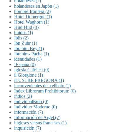
holandeses (2)
holandeses en Japón (1)
hombre-frontera (2)
Hotel Domergue (1)
Hotel Waghorn (1)
Hud-Hud (3)
huidos (1)
Iblís (2)
Ibn Zuhr (1)
Ibrahim Bey (1)
Ibrahim- Pacha (1)
identidades (1)
IEspaña (0)
Iglesia Católica (0)
il Giorgione (1)
iLUSTRE FREGONA (1)
inconvenientes del celibato (1)
Index Librorum Prohibitorum (0)
indios (2)
Individualismo (0)
Individuo Moderno (0)
información (7)
Información de Argel (7)
ingleses versus franceses (1)
inquisición (7)