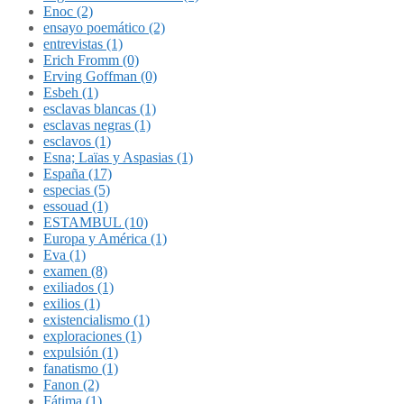
Enoc (2)
ensayo poemático (2)
entrevistas (1)
Erich Fromm (0)
Erving Goffman (0)
Esbeh (1)
esclavas blancas (1)
esclavas negras (1)
esclavos (1)
Esna; Laïas y Aspasias (1)
España (17)
especias (5)
essouad (1)
ESTAMBUL (10)
Europa y América (1)
Eva (1)
examen (8)
exiliados (1)
exilios (1)
existencialismo (1)
exploraciones (1)
expulsión (1)
fanatismo (1)
Fanon (2)
Fátima (1)