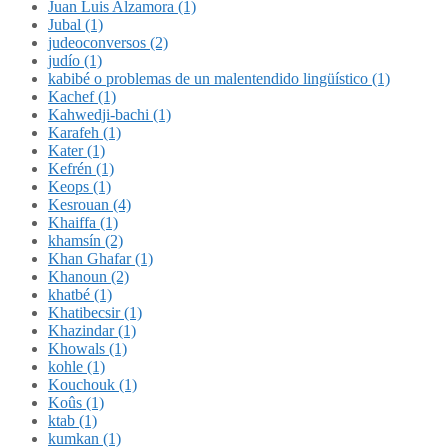
Juan Luis Alzamora (1)
Jubal (1)
judeoconversos (2)
judío (1)
kabibé o problemas de un malentendido lingüístico (1)
Kachef (1)
Kahwedji-bachi (1)
Karafeh (1)
Kater (1)
Kefrén (1)
Keops (1)
Kesrouan (4)
Khaiffa (1)
khamsín (2)
Khan Ghafar (1)
Khanoun (2)
khatbé (1)
Khatibecsir (1)
Khazindar (1)
Khowals (1)
kohle (1)
Kouchouk (1)
Koûs (1)
ktab (1)
kumkan (1)