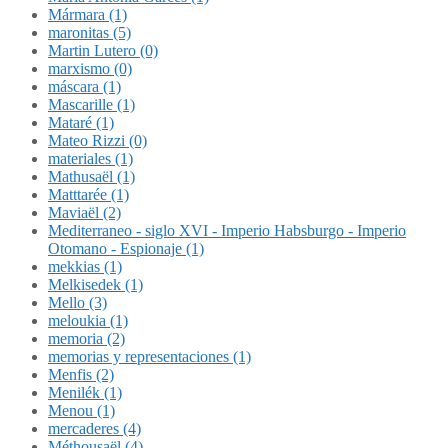
Mármara (1)
maronitas (5)
Martin Lutero (0)
marxismo (0)
máscara (1)
Mascarille (1)
Mataré (1)
Mateo Rizzi (0)
materiales (1)
Mathusaël (1)
Matttarée (1)
Maviaël (2)
Mediterraneo - siglo XVI - Imperio Habsburgo - Imperio
Otomano - Espionaje (1)
mekkias (1)
Melkisedek (1)
Mello (3)
meloukia (1)
memoria (2)
memorias y representaciones (1)
Menfis (2)
Menilék (1)
Menou (1)
mercaderes (4)
Méthousaël (4)