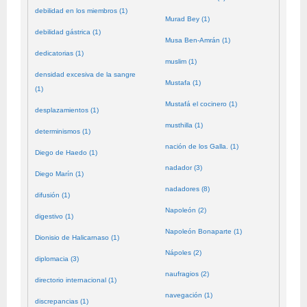
debilidad en los miembros (1)
Murad Bey (1)
debilidad gástrica (1)
Musa Ben-Amrán (1)
dedicatorias (1)
muslim (1)
densidad excesiva de la sangre
Mustafa (1)
(1)
Mustafá el cocinero (1)
desplazamientos (1)
musthilla (1)
determinismos (1)
nación de los Galla. (1)
Diego de Haedo (1)
nadador (3)
Diego Marín (1)
nadadores (8)
difusión (1)
Napoleón (2)
digestivo (1)
Napoleón Bonaparte (1)
Dionisio de Halicarnaso (1)
Nápoles (2)
diplomacia (3)
naufragios (2)
directorio internacional (1)
navegación (1)
discrepancias (1)