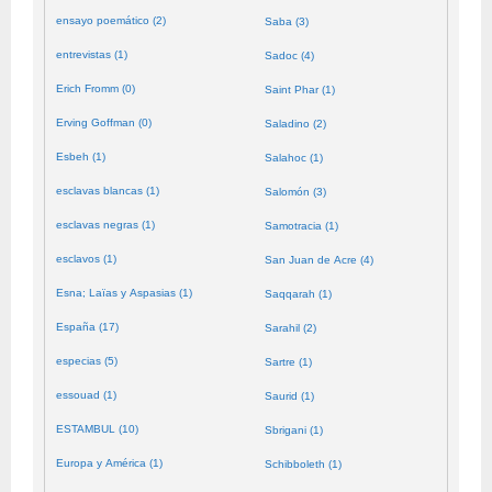
ensayo poemático (2)
Saba (3)
entrevistas (1)
Sadoc (4)
Erich Fromm (0)
Saint Phar (1)
Erving Goffman (0)
Saladino (2)
Esbeh (1)
Salahoc (1)
esclavas blancas (1)
Salomón (3)
esclavas negras (1)
Samotracia (1)
esclavos (1)
San Juan de Acre (4)
Esna; Laïas y Aspasias (1)
Saqqarah (1)
España (17)
Sarahil (2)
especias (5)
Sartre (1)
essouad (1)
Saurid (1)
ESTAMBUL (10)
Sbrigani (1)
Europa y América (1)
Schibboleth (1)