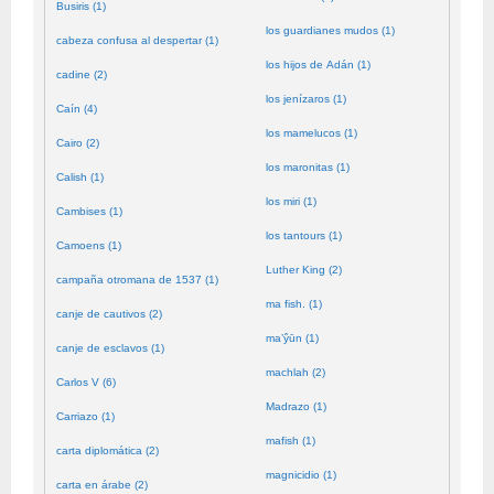
Busiris (1)
los guardianes mudos (1)
cabeza confusa al despertar (1)
los hijos de Adán (1)
cadine (2)
los jenízaros (1)
Caín (4)
los mamelucos (1)
Cairo (2)
los maronitas (1)
Calish (1)
los miri (1)
Cambises (1)
los tantours (1)
Camoens (1)
Luther King (2)
campaña otromana de 1537 (1)
ma fish. (1)
canje de cautivos (2)
ma’ŷūn (1)
canje de esclavos (1)
machlah (2)
Carlos V (6)
Madrazo (1)
Carriazo (1)
mafish (1)
carta diplomática (2)
magnicidio (1)
carta en árabe (2)