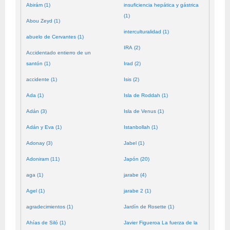
Abirám (1)
insuficiencia hepática y gástrica
(1)
Abou Zeyd (1)
interculturalidad (1)
abuelo de Cervantes (1)
IRA (2)
Accidentado entierro de un
santón (1)
Irad (2)
accidente (1)
Isis (2)
Ada (1)
Isla de Roddah (1)
Adán (3)
Isla de Venus (1)
Adán y Eva (1)
Istanbollah (1)
Adonay (3)
Jabel (1)
Adoniram (11)
Japón (20)
aga (1)
jarabe (4)
Agel (1)
jarabe 2 (1)
agradecimientos (1)
Jardín de Rosette (1)
Ahías de Siló (1)
Javier Figueroa La fuerza de la