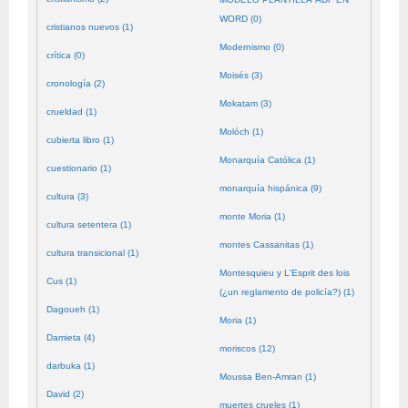
WORD (0)
cristianos nuevos (1)
Modernismo (0)
crítica (0)
Moisés (3)
cronología (2)
Mokatam (3)
crueldad (1)
Molóch (1)
cubierta libro (1)
Monarquía Católica (1)
cuestionario (1)
monarquía hispánica (9)
cultura (3)
monte Moria (1)
cultura setentera (1)
montes Cassanitas (1)
cultura transicional (1)
Montesquieu y L'Esprit des lois
Cus (1)
(¿un reglamento de policía?) (1)
Dagoueh (1)
Moria (1)
Damieta (4)
moriscos (12)
darbuka (1)
Moussa Ben-Amran (1)
David (2)
muertes crueles (1)