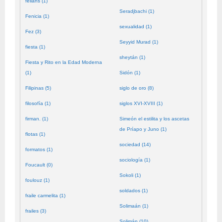
fellahs (1)
Seradjbachi (1)
Fenicia (1)
sexualidad (1)
Fez (3)
Seyyid Murad (1)
fiesta (1)
sheytán (1)
Fiesta y Rito en la Edad Moderna
(1)
Sidón (1)
Filipinas (5)
siglo de oro (8)
filosofía (1)
siglos XVI-XVIII (1)
firman. (1)
Simeón el estilita y los ascetas
de Príapo y Juno (1)
flotas (1)
sociedad (14)
formatos (1)
sociología (1)
Foucault (0)
Sokoli (1)
foulouz (1)
soldados (1)
fraile carmelita (1)
Solimaán (1)
frailes (3)
Solimán (10)