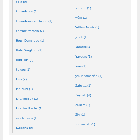
hola (0)
vómitos (1)
holandeses (2)
wékil (1)
holandeses en Japón (1)
William Morris (1)
hombre-frontera (2)
yalek (1)
Hotel Domergue (1)
Yamaks (1)
Hotel Waghorn (1)
Yavours (1)
Hud-Hud (3)
Yins (1)
huidos (1)
ysu inflamación (1)
Iblís (2)
Zabetta (1)
Ibn Zuhr (1)
Zeynab (4)
Ibrahim Bey (1)
Zikkers (1)
Ibrahim- Pacha (1)
Zikr (1)
identidades (1)
zommarah (1)
IEspaña (0)