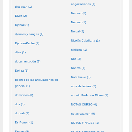
negociaciones (1)
disdasah (1)
Nemrod (3)
Dives (2)
Nemrud (1)
Djabaïl (1)
Nerval (2)
djermes y canges (1)
Nicolás Cabrillana (1)
Djezzar-Pacha (1)
nihilismo (1)
djins (1)
Noé (3)
documentación (2)
Noéma (1)
Dohza (1)
Nota breve (0)
dolores de las articulaciones en
general (1)
nota de lectura (2)
dominicos (0)
notario Pedro de Ribera (1)
dos (0)
NOTAS CURSO (0)
dourah (1)
notas examen (0)
Dr. Perron (1)
NOTAS FINALES (1)
Drusos (5)
NOTAS provisionales (0)