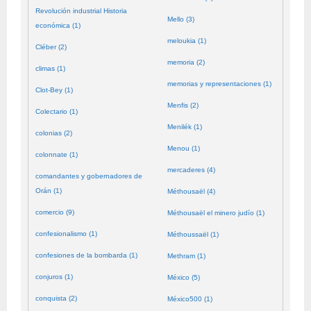
Revolución industrial Historia
Mello (3)
económica (1)
meloukia (1)
Cléber (2)
memoria (2)
climas (1)
memorias y representaciones (1)
Clot-Bey (1)
Menfis (2)
Colectario (1)
Menilék (1)
colonias (2)
Menou (1)
colonnate (1)
mercaderes (4)
comandantes y gobernadores de
Orán (1)
Méthousaël (4)
comercio (9)
Méthousaël el minero judío (1)
confesionalismo (1)
Méthoussaël (1)
confesiones de la bombarda (1)
Methram (1)
conjuros (1)
México (5)
conquista (2)
México500 (1)