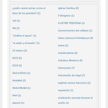
¿quién osaría luchar contra el
Iglesia Católica (0)
favor de los grandes? (1)
il Giorgione (1)
'arif (1)
iLUSTRE FREGONA (1)
'ifrit (1)
inconvenientes del celibato (1)
"¡Gallina al agua!" (1)
Index Librorum Prohibitorum (0)
"al sable y al bastón" (1)
indios (2)
13 relatos (2)
Individualismo (0)
2015 (0)
Individuo Moderno (0)
2016 (0)
información (7)
Abd-el-Kérim (1)
Información de Argel (7)
Abdallah (2)
ingleses versus franceses (1)
Abdul-Medjid (1)
inquisición (7)
Abel (1)
insalivación anormal durante el
abesch (1)
sueño (1)