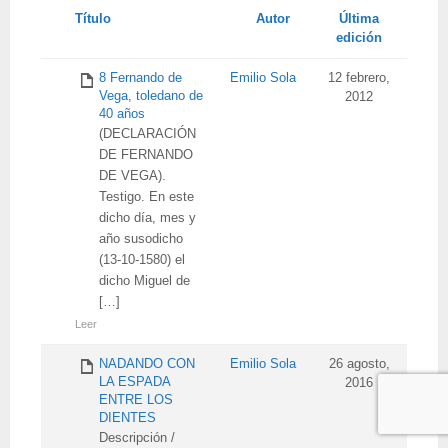
Tienes
Título
Autor
Última
adjunto
edición
8 Fernando de
Emilio Sola
12 febrero,
Vega, toledano de
2012
40 años
(DECLARACIÓN
DE FERNANDO
DE VEGA).
Testigo. En este
dicho día, mes y
año susodicho
(13-10-1580) el
dicho Miguel de
[…]
Leer
NADANDO CON
Emilio Sola
26 agosto,
LA ESPADA
2016
ENTRE LOS
DIENTES
Descripción /