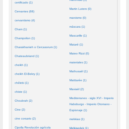
certificado (1)
Martin Lutero (0)
Cervantes (68)
marxismo (0)
cervantismo (4)
máscara (1)
Cham (1)
Mascarille (1)
Champolion (1)
Mataré (1)
Charakhanieh o Cercasorum (1)
Mateo Rizzi (0)
Chateaubriand (1)
materiales (1)
cheikh (1)
Mathusaël (1)
cheikh El-Bekry (1)
Matttarée (1)
chélebi (1)
Maviaël (2)
chiste (1)
Mediterraneo - siglo XVI - Imperio
Choubrah (2)
Habsburgo - Imperio Otomano -
Cine (2)
Espionaje (1)
cine corsario (2)
mekkias (1)
Cipolla Revolución agrícola
Melkisedek (1)