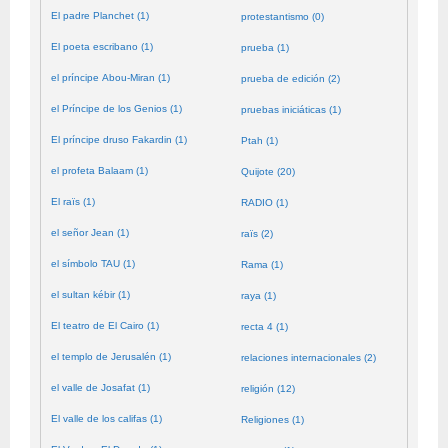
El padre Planchet (1)
protestantismo (0)
El poeta escribano (1)
prueba (1)
el príncipe Abou-Miran (1)
prueba de edición (2)
el Príncipe de los Genios (1)
pruebas iniciáticas (1)
El príncipe druso Fakardin (1)
Ptah (1)
el profeta Balaam (1)
Quijote (20)
El raïs (1)
RADIO (1)
el señor Jean (1)
raïs (2)
el símbolo TAU (1)
Rama (1)
el sultan kébir (1)
raya (1)
El teatro de El Cairo (1)
recta 4 (1)
el templo de Jerusalén (1)
relaciones internacionales (2)
el valle de Josafat (1)
religión (12)
El valle de los califas (1)
Religiones (1)