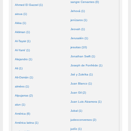
sangre Cervantes (0)
Ahmed El Gazzel (1)
Jehová (1)
aioua (1)
jenízaros (1)
Akka (1)
Jeovah (1)
Akliman (1)
Jerusalén (1)
Al-Taysir (1)
jesuitas (10)
Al-Yami' (1)
Jonathan Swift (1)
Alejandro (1)
Joseph de Fonfrède (1)
Ali (1)
Jsé y Zuleïka (1)
Ali-Osmán (1)
Juan Blanco (1)
almées (1)
Juan Gil (2)
Alpujarras (2)
Juan Luis Alzamora (1)
alun (1)
Jubal (1)
América (6)
judeoconversos (2)
América latina (1)
judío (1)