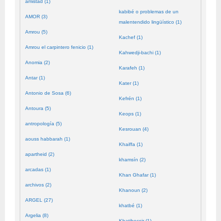
amistad (1)
kabibé o problemas de un
AMOR (3)
malentendido lingüístico (1)
Amrou (5)
Kachef (1)
Amrou el carpintero fenicio (1)
Kahwedji-bachi (1)
Anomia (2)
Karafeh (1)
Antar (1)
Kater (1)
Antonio de Sosa (6)
Kefrén (1)
Antoura (5)
Keops (1)
antropología (5)
Kesrouan (4)
aouss habbarah (1)
Khaiffa (1)
apartheid (2)
khamsín (2)
arcadas (1)
Khan Ghafar (1)
archivos (2)
Khanoun (2)
ARGEL (27)
khatbé (1)
Argelia (8)
Khatibecsir (1)