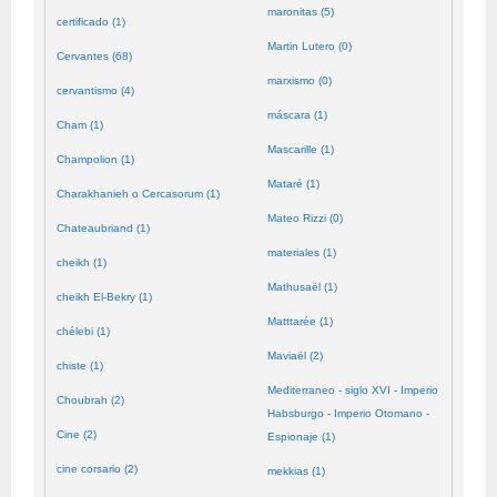
maronitas (5)
certificado (1)
Martin Lutero (0)
Cervantes (68)
marxismo (0)
cervantismo (4)
máscara (1)
Cham (1)
Mascarille (1)
Champolion (1)
Mataré (1)
Charakhanieh o Cercasorum (1)
Mateo Rizzi (0)
Chateaubriand (1)
materiales (1)
cheikh (1)
Mathusaël (1)
cheikh El-Bekry (1)
Matttarée (1)
chélebi (1)
Maviaël (2)
chiste (1)
Mediterraneo - siglo XVI - Imperio
Choubrah (2)
Habsburgo - Imperio Otomano -
Cine (2)
Espionaje (1)
cine corsario (2)
mekkias (1)