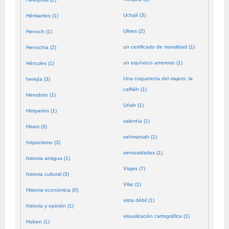
Uchalí (3)
Hémiarites (1)
Ulises (2)
Henoch (1)
un certificado de moralidad (1)
Henochia (2)
un equívoco amoroso (1)
Hércules (1)
Una coquetería del viajero: la
herejía (3)
caffiéh (1)
Herodoto (1)
Uríah (1)
Himyaríes (1)
valentía (1)
Hiram (3)
vehmaniah (1)
hispanismo (3)
ventosidades (1)
historia antigua (1)
Viajes (7)
historia cultural (3)
Vilar (1)
Historia económica (0)
vista débil (1)
historia y opinión (1)
visualización cartográfica (1)
Hoben (1)