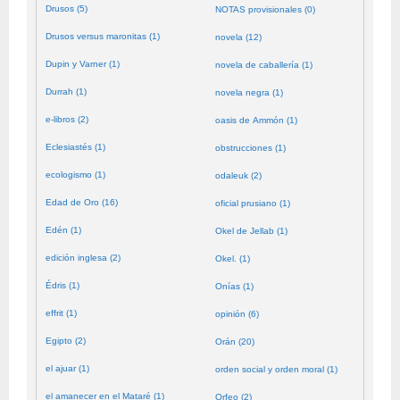
Drusos (5)
NOTAS provisionales (0)
Drusos versus maronitas (1)
novela (12)
Dupin y Varner (1)
novela de caballería (1)
Durrah (1)
novela negra (1)
e-libros (2)
oasis de Ammón (1)
Eclesiastés (1)
obstrucciones (1)
ecologismo (1)
odaleuk (2)
Edad de Oro (16)
oficial prusiano (1)
Edén (1)
Okel de Jellab (1)
edición inglesa (2)
Okel. (1)
Édris (1)
Onías (1)
effrit (1)
opinión (6)
Egipto (2)
Orán (20)
el ajuar (1)
orden social y orden moral (1)
el amanecer en el Mataré (1)
Orfeo (2)