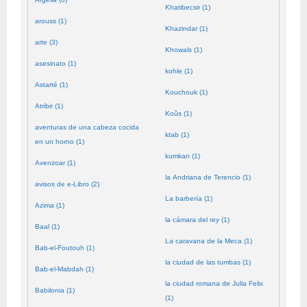
Khatibecsir (1)
arouss (1)
Khazindar (1)
arte (3)
Khowals (1)
asesinato (1)
kohle (1)
Astarté (1)
Kouchouk (1)
Atribir (1)
Koûs (1)
aventuras de una cabeza cocida
ktab (1)
en un horno (1)
kumkan (1)
Avenzoar (1)
la Andriana de Terencio (1)
avisos de e-Libro (2)
La barbería (1)
Azima (1)
la cámara del rey (1)
Baal (1)
La caravana de la Meca (1)
Bab-el-Foutouh (1)
la ciudad de las tumbas (1)
Bab-el-Mabdah (1)
la ciudad romana de Julia Felix
Babilonia (1)
(1)