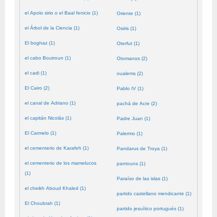
el Apolo sirio o el Baal fenicio (1)
Oriente (1)
el Árbol de la Ciencia (1)
Osiris (1)
El boghaz (1)
Oterfut (1)
el cabo Boutroun (1)
Otomanos (2)
el cadi (1)
oualems (2)
El Cairo (2)
Pablo IV (1)
el canal de Adriano (1)
pachá de Acre (2)
el capitán Nicolás (1)
Padre Juan (1)
El Carmelo (1)
Palermo (1)
el cementerio de Karafeh (1)
Pandarus de Troya (1)
el cementerio de los mamelucos
pantouns (1)
(1)
Paraíso de las islas (1)
el cheikh Aboud Khaled (1)
partido castellano mendicante (1)
El Choubrah (1)
partido jesuítico portugués (1)