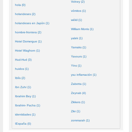
Volney (2)
hola (0)
vómitos (1)
holandeses (2)
wékil (1)
holandeses en Japón (1)
William Morris (1)
hombre-frontera (2)
yalek (1)
Hotel Domergue (1)
Yamaks (1)
Hotel Waghorn (1)
Yavours (1)
Hud-Hud (3)
Yins (1)
huidos (1)
ysu inflamación (1)
Iblís (2)
Zabetta (1)
Ibn Zuhr (1)
Zeynab (4)
Ibrahim Bey (1)
Zikkers (1)
Ibrahim- Pacha (1)
Zikr (1)
identidades (1)
zommarah (1)
IEspaña (0)