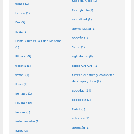
Señorita Aïssé (1)
fellahs (1)
Seradjbachi (1)
Fenicia (1)
sexualidad (1)
Fez (3)
Seyyid Murad (1)
fiesta (1)
sheytán (1)
Fiesta y Rito en la Edad Moderna
(1)
Sidón (1)
Filipinas (5)
siglo de oro (8)
filosofía (1)
siglos XVI-XVIII (1)
firman. (1)
Simeón el estilita y los ascetas
de Príapo y Juno (1)
flotas (1)
sociedad (14)
formatos (1)
sociología (1)
Foucault (0)
Sokoli (1)
foulouz (1)
soldados (1)
fraile carmelita (1)
Solimaán (1)
frailes (3)