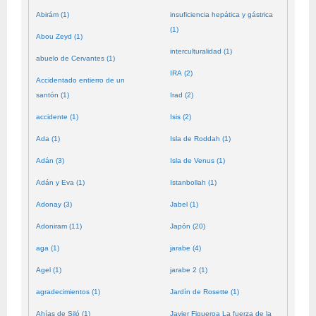
Abirám (1)
insuficiencia hepática y gástrica
(1)
Abou Zeyd (1)
interculturalidad (1)
abuelo de Cervantes (1)
IRA (2)
Accidentado entierro de un
santón (1)
Irad (2)
accidente (1)
Isis (2)
Ada (1)
Isla de Roddah (1)
Adán (3)
Isla de Venus (1)
Adán y Eva (1)
Istanbollah (1)
Adonay (3)
Jabel (1)
Adoniram (11)
Japón (20)
aga (1)
jarabe (4)
Agel (1)
jarabe 2 (1)
agradecimientos (1)
Jardín de Rosette (1)
Ahías de Siló (1)
Javier Figueroa La fuerza de la