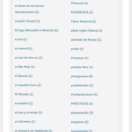
Pharouïs (1)
el islote de los perros
abandonados (1)
PICARESCA (1)
el judío Yousef (1)
Pietro Redondi (1)
El lago Menzaleh o Mareotis (1)
piloto inglés Adams (1)
el loti (1)
pirámide de Keops (1)
el mahmil (1)
poder (1)
el mar de bronce (1)
Pompeyo (1)
el Mar Rojo (1)
portada libro (1)
el Mesías (1)
portugueses (6)
el moudhir turco (1)
posibilidades (1)
El Mousky (1)
Posmodernismo (0)
el mutahir (1)
PRÁCTICAS (2)
el naz y el rebab (1)
presentación (3)
el nilómetro (1)
programa (2)
el obelisco de Heliópolis (1)
propaganda (7)