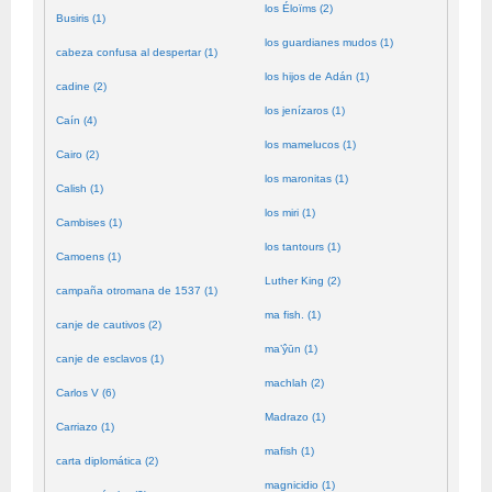
los Éloïms (2)
Busiris (1)
los guardianes mudos (1)
cabeza confusa al despertar (1)
los hijos de Adán (1)
cadine (2)
los jenízaros (1)
Caín (4)
los mamelucos (1)
Cairo (2)
los maronitas (1)
Calish (1)
los miri (1)
Cambises (1)
los tantours (1)
Camoens (1)
Luther King (2)
campaña otromana de 1537 (1)
ma fish. (1)
canje de cautivos (2)
ma’ŷūn (1)
canje de esclavos (1)
machlah (2)
Carlos V (6)
Madrazo (1)
Carriazo (1)
mafish (1)
carta diplomática (2)
magnicidio (1)