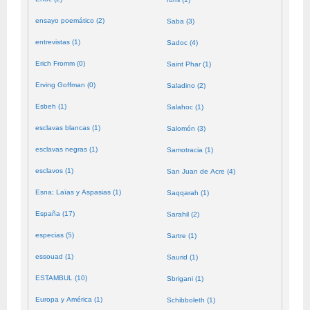
ensayo poemático (2)
Saba (3)
entrevistas (1)
Sadoc (4)
Erich Fromm (0)
Saint Phar (1)
Erving Goffman (0)
Saladino (2)
Esbeh (1)
Salahoc (1)
esclavas blancas (1)
Salomón (3)
esclavas negras (1)
Samotracia (1)
esclavos (1)
San Juan de Acre (4)
Esna; Laïas y Aspasias (1)
Saqqarah (1)
España (17)
Sarahil (2)
especias (5)
Sartre (1)
essouad (1)
Saurid (1)
ESTAMBUL (10)
Sbrigani (1)
Europa y América (1)
Schibboleth (1)