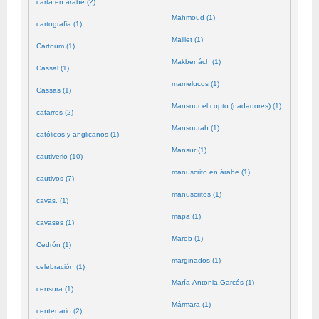
carta en árabe (2)
Mahmoud (1)
cartografia (1)
Maillet (1)
Cartoum (1)
Makbenách (1)
Cassal (1)
mamelucos (1)
Cassas (1)
Mansour el copto (nadadores) (1)
catarros (2)
Mansourah (1)
católicos y anglicanos (1)
Mansur (1)
cautiverio (10)
manuscrito en árabe (1)
cautivos (7)
manuscritos (1)
cavas. (1)
mapa (1)
cavases (1)
Mareb (1)
Cedrón (1)
marginados (1)
celebración (1)
María Antonia Garcés (1)
censura (1)
Mármara (1)
centenario (2)