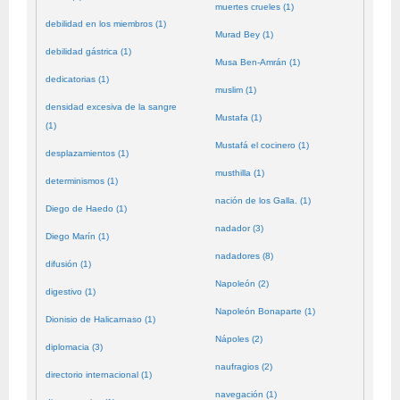
muertes crueles (1)
debilidad en los miembros (1)
Murad Bey (1)
debilidad gástrica (1)
Musa Ben-Amrán (1)
dedicatorias (1)
muslim (1)
densidad excesiva de la sangre
Mustafa (1)
(1)
Mustafá el cocinero (1)
desplazamientos (1)
musthilla (1)
determinismos (1)
nación de los Galla. (1)
Diego de Haedo (1)
nadador (3)
Diego Marín (1)
nadadores (8)
difusión (1)
Napoleón (2)
digestivo (1)
Napoleón Bonaparte (1)
Dionisio de Halicarnaso (1)
Nápoles (2)
diplomacia (3)
naufragios (2)
directorio internacional (1)
navegación (1)