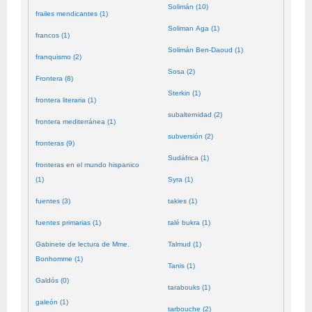
Solimán (10)
frailes mendicantes (1)
Soliman Aga (1)
francos (1)
Solimán Ben-Daoud (1)
franquismo (2)
Sosa (2)
Frontera (8)
Sterkin (1)
frontera literaria (1)
subalternidad (2)
frontera mediterránea (1)
subversión (2)
fronteras (9)
Sudáfrica (1)
fronteras en el mundo hispanico
(1)
Syra (1)
fuentes (3)
takies (1)
fuentes primarias (1)
talé bukra (1)
Gabinete de lectura de Mme.
Talmud (1)
Bonhomme (1)
Tanis (1)
Galdós (0)
tarabouks (1)
galeón (1)
tarbouche (2)