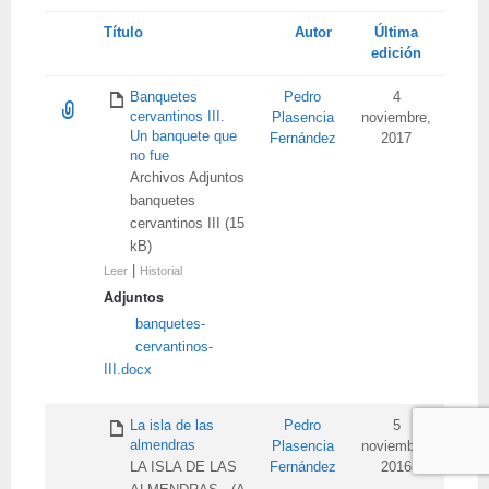
Tienes
Título
Autor
Última
adjunto
edición
Banquetes
Pedro
4
cervantinos III.
Plasencia
noviembre,
Un banquete que
Fernández
2017
no fue
Archivos Adjuntos
banquetes
cervantinos III (15
kB)
|
Leer
Historial
Adjuntos
banquetes-
cervantinos-
III.docx
La isla de las
Pedro
5
almendras
Plasencia
noviembre,
LA ISLA DE LAS
Fernández
2016