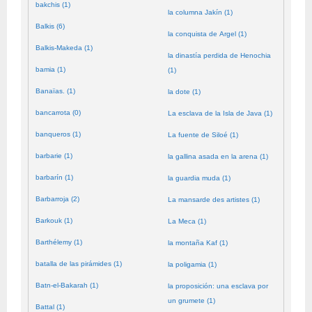
bakchis (1)
la columna Jakín (1)
Balkis (6)
la conquista de Argel (1)
Balkis-Makeda (1)
la dinastía perdida de Henochia
bamia (1)
(1)
Banaïas. (1)
la dote (1)
bancarrota (0)
La esclava de la Isla de Java (1)
banqueros (1)
La fuente de Siloé (1)
barbarie (1)
la gallina asada en la arena (1)
barbarín (1)
la guardia muda (1)
Barbarroja (2)
La mansarde des artistes (1)
Barkouk (1)
La Meca (1)
Barthélemy (1)
la montaña Kaf (1)
batalla de las pirámides (1)
la poligamia (1)
Batn-el-Bakarah (1)
la proposición: una esclava por
un grumete (1)
Battal (1)