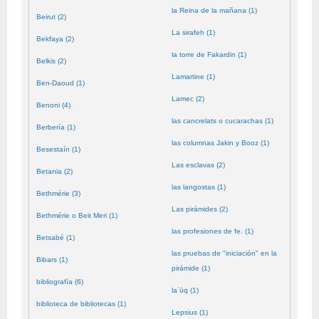
la Reina de la mañana (1)
Beirut (2)
La sirafeh (1)
Bekfaya (2)
la torre de Fakardin (1)
Belkis (2)
Lamartine (1)
Ben-Daoud (1)
Lamec (2)
Benoni (4)
las cancrelats o cucarachas (1)
Berbería (1)
las columnas Jakin y Booz (1)
Besestaín (1)
Las esclavas (2)
Betania (2)
las langostas (1)
Bethmérie (3)
Las pirámides (2)
Bethmérie o Beit Meri (1)
las profesiones de fe. (1)
Betsabé (1)
las pruebas de "iniciación" en la
Bibars (1)
pirámide (1)
bibliografía (6)
laʿūq (1)
biblioteca de bibliotecas (1)
Lepsius (1)