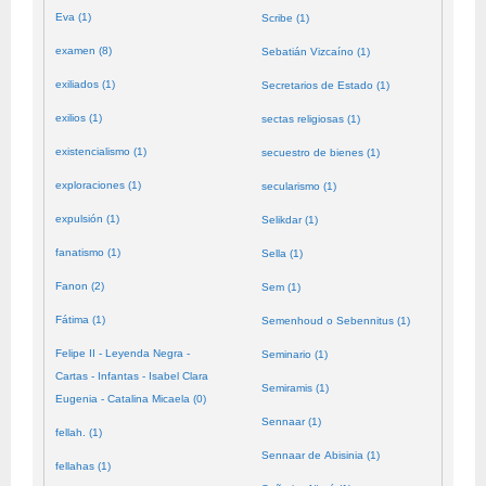
Eva (1)
Scribe (1)
examen (8)
Sebatián Vizcaíno (1)
exiliados (1)
Secretarios de Estado (1)
exilios (1)
sectas religiosas (1)
existencialismo (1)
secuestro de bienes (1)
exploraciones (1)
secularismo (1)
expulsión (1)
Selikdar (1)
fanatismo (1)
Sella (1)
Fanon (2)
Sem (1)
Fátima (1)
Semenhoud o Sebennitus (1)
Felipe II - Leyenda Negra -
Seminario (1)
Cartas - Infantas - Isabel Clara
Semiramis (1)
Eugenia - Catalina Micaela (0)
Sennaar (1)
fellah. (1)
Sennaar de Abisinia (1)
fellahas (1)