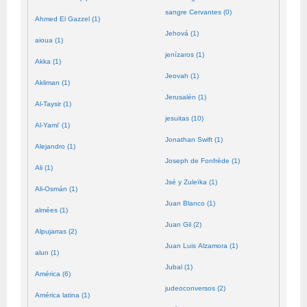
sangre Cervantes (0)
Ahmed El Gazzel (1)
Jehová (1)
aioua (1)
jenízaros (1)
Akka (1)
Jeovah (1)
Akliman (1)
Jerusalén (1)
Al-Taysir (1)
jesuitas (10)
Al-Yami' (1)
Jonathan Swift (1)
Alejandro (1)
Joseph de Fonfrède (1)
Ali (1)
Jsé y Zuleïka (1)
Ali-Osmán (1)
Juan Blanco (1)
almées (1)
Juan Gil (2)
Alpujarras (2)
Juan Luis Alzamora (1)
alun (1)
Jubal (1)
América (6)
judeoconversos (2)
América latina (1)