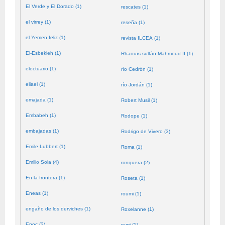
El Verde y El Dorado (1)
rescates (1)
el virrey (1)
reseña (1)
el Yemen feliz (1)
revista ILCEA (1)
El-Esbekieh (1)
Rhaouïs sultán Mahmoud II (1)
electuario (1)
río Cedrón (1)
eliael (1)
río Jordán (1)
emajada (1)
Robert Musil (1)
Embabeh (1)
Rodope (1)
embajadas (1)
Rodrigo de Vivero (3)
Emile Lubbert (1)
Roma (1)
Emilio Sola (4)
ronquera (2)
En la frontera (1)
Roseta (1)
Eneas (1)
roumi (1)
engaño de los derviches (1)
Roxelanne (1)
Enoc (2)
rumi (1)