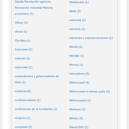
Cipolla Revolución agrícola
Melkisedek (1)
Revolución industrial Historia
Mello (3)
económica (1)
meloukia (1)
Cléber (2)
memoria (2)
climas (1)
memorias y representaciones (1)
Clot-Bey (1)
Menfis (2)
Colectario (1)
Menilék (1)
colonias (2)
Menou (1)
colonnate (1)
mercaderes (4)
comandantes y gobernadores de
Orán (1)
Méthousaël (4)
comercio (9)
Méthousaël el minero judío (1)
confesionalismo (1)
Méthoussaël (1)
confesiones de la bombarda (1)
Methram (1)
conjuros (1)
México (5)
conquista (2)
México500 (1)