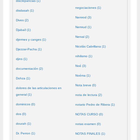
discrepancias (1)
negociaciones (1)
disdasah (1)
Nemrod (3)
Dives (2)
Nemrud (1)
Djabaïl (1)
Nerval (2)
djermes y canges (1)
Nicolás Cabrillana (1)
Djezzar-Pacha (1)
nihilismo (1)
djins (1)
Noé (3)
documentación (2)
Noéma (1)
Dohza (1)
Nota breve (0)
dolores de las articulaciones en
general (1)
nota de lectura (2)
dominicos (0)
notario Pedro de Ribera (1)
dos (0)
NOTAS CURSO (0)
dourah (1)
notas examen (0)
Dr. Perron (1)
NOTAS FINALES (1)