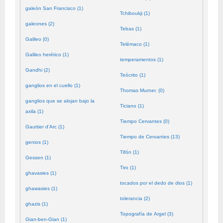
galeón San Francisco (1)
Tchiboukji (1)
galeones (2)
Tebas (1)
Galileo (0)
Telémaco (1)
Galileo herético (1)
temperamentos (1)
Gandhi (2)
Teócrito (1)
ganglios en el cuello (1)
Thomas Murner. (0)
ganglios que se alojan bajo la
Ticiano (1)
axila (1)
Tiempo Cervantes (0)
Gauttier d'Arc (1)
Tiempo de Cervantes (13)
genios (1)
Tifón (1)
Gessen (1)
Tiro (1)
ghavasies (1)
tocados por el dedo de dios (1)
ghawasies (1)
tolerancia (2)
ghazis (1)
Topografía de Argel (3)
Gian-ben-Gian (1)