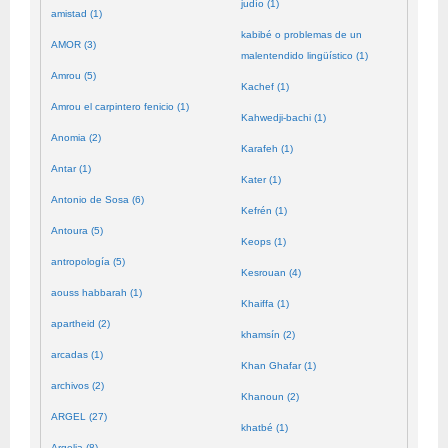
judío (1)
amistad (1)
kabibé o problemas de un
AMOR (3)
malentendido lingüístico (1)
Amrou (5)
Kachef (1)
Amrou el carpintero fenicio (1)
Kahwedji-bachi (1)
Anomia (2)
Karafeh (1)
Antar (1)
Kater (1)
Antonio de Sosa (6)
Kefrén (1)
Antoura (5)
Keops (1)
antropología (5)
Kesrouan (4)
aouss habbarah (1)
Khaiffa (1)
apartheid (2)
khamsín (2)
arcadas (1)
Khan Ghafar (1)
archivos (2)
Khanoun (2)
ARGEL (27)
khatbé (1)
Argelia (8)