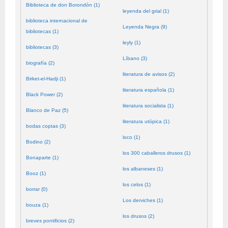
Biblioteca de don Borondón (1)
leyenda del grial (1)
biblioteca internacional de
Leyenda Negra (9)
bibliotecas (1)
leyly (1)
bibliotecas (3)
Líbano (3)
biografía (2)
literatura de avisos (2)
Birket-el-Hadji (1)
literatura española (1)
Black Power (2)
literatura socialista (1)
Blanco de Paz (5)
literatura utópica (1)
bodas coptas (3)
loco (1)
Bodino (2)
los 300 caballeros drusos (1)
Bonaparte (1)
los albaneses (1)
Booz (1)
los celos (1)
borrar (0)
Los derviches (1)
bouza (1)
los drusos (2)
breves pontificios (2)