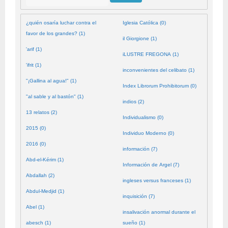
¿quién osaría luchar contra el
Iglesia Católica (0)
favor de los grandes? (1)
il Giorgione (1)
'arif (1)
iLUSTRE FREGONA (1)
'ifrit (1)
inconvenientes del celibato (1)
"¡Gallina al agua!" (1)
Index Librorum Prohibitorum (0)
"al sable y al bastón" (1)
indios (2)
13 relatos (2)
Individualismo (0)
2015 (0)
Individuo Moderno (0)
2016 (0)
información (7)
Abd-el-Kérim (1)
Información de Argel (7)
Abdallah (2)
ingleses versus franceses (1)
Abdul-Medjid (1)
inquisición (7)
Abel (1)
insalivación anormal durante el
abesch (1)
sueño (1)