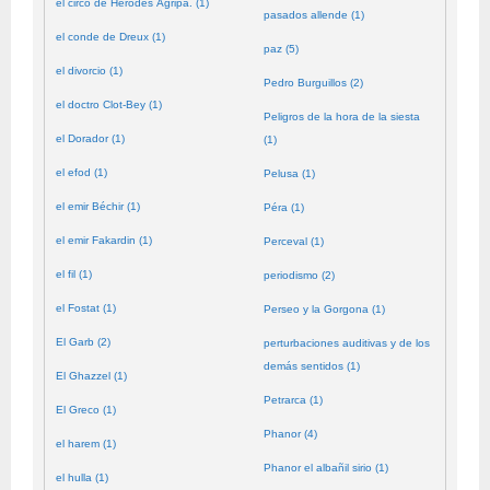
el circo de Herodes Agripa. (1)
pasados allende (1)
el conde de Dreux (1)
paz (5)
el divorcio (1)
Pedro Burguillos (2)
el doctro Clot-Bey (1)
Peligros de la hora de la siesta
el Dorador (1)
(1)
el efod (1)
Pelusa (1)
el emir Béchir (1)
Péra (1)
el emir Fakardin (1)
Perceval (1)
el fil (1)
periodismo (2)
el Fostat (1)
Perseo y la Gorgona (1)
El Garb (2)
perturbaciones auditivas y de los
demás sentidos (1)
El Ghazzel (1)
Petrarca (1)
El Greco (1)
Phanor (4)
el harem (1)
Phanor el albañil sirio (1)
el hulla (1)