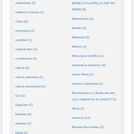
cristianismo (2)
MODELO PLANTILLA ADF EN
WORD (0)
cristianos nuevos (1)
Modernismo (0)
crítica (0)
Moisés (3)
cronología (2)
Mokatam (3)
crueldad (1)
Molóch (1)
cubierta libro (1)
Monarquía Católica (1)
cuestionario (1)
monarquía hispánica (9)
cultura (3)
monte Moria (1)
cultura setentera (1)
montes Cassanitas (1)
cultura transicional (1)
Montesquieu y L'Esprit des lois
Cus (1)
(¿un reglamento de policía?) (1)
Dagoueh (1)
Moria (1)
Damieta (4)
moriscos (12)
darbuka (1)
Moussa Ben-Amran (1)
David (2)