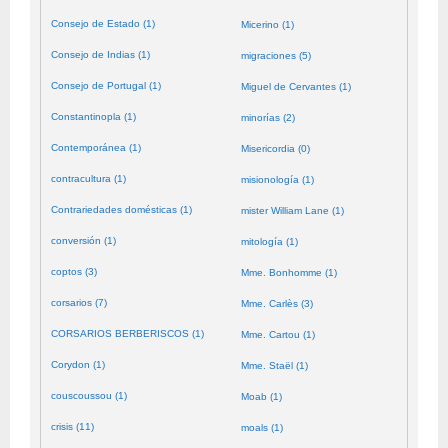
Consejo de Estado (1)
Micerino (1)
Consejo de Indias (1)
migraciones (5)
Consejo de Portugal (1)
Miguel de Cervantes (1)
Constantinopla (1)
minorías (2)
Contemporánea (1)
Misericordia (0)
contracultura (1)
misionología (1)
Contrariedades domésticas (1)
mister William Lane (1)
conversión (1)
mitología (1)
coptos (3)
Mme. Bonhomme (1)
corsarios (7)
Mme. Carlès (3)
CORSARIOS BERBERISCOS (1)
Mme. Cartou (1)
Corydon (1)
Mme. Staël (1)
couscoussou (1)
Moab (1)
crisis (11)
moals (1)