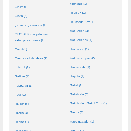
tormenta (1)
Giblim (1)
Touloun (1)
Gizeh (2)
Toussoun-Bey (1)
gli cani e gli francesi (1)
traducción (3)
GLOSARIO de palabras
traducciones (1)
extranjeras o raras (1)
Transición (1)
Gozzi (1)
tratado de paz (2)
Guerra civil irlandesa (2)
Trebisonda (1)
guión 1 (1)
Trípolo (1)
Gulliver (1)
Tubal (1)
habbarah (1)
Tubalcaín (3)
hadji (1)
Tubalcaín o Tubal-Caín (1)
Hakem (6)
Túnez (2)
Harem (1)
turco nadador (1)
Hedjaz (1)
Turquía (1)
Heliópolis (2)