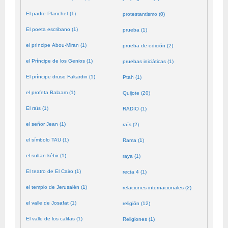
El padre Planchet (1)
protestantismo (0)
El poeta escribano (1)
prueba (1)
el príncipe Abou-Miran (1)
prueba de edición (2)
el Príncipe de los Genios (1)
pruebas iniciáticas (1)
El príncipe druso Fakardin (1)
Ptah (1)
el profeta Balaam (1)
Quijote (20)
El raïs (1)
RADIO (1)
el señor Jean (1)
raïs (2)
el símbolo TAU (1)
Rama (1)
el sultan kébir (1)
raya (1)
El teatro de El Cairo (1)
recta 4 (1)
el templo de Jerusalén (1)
relaciones internacionales (2)
el valle de Josafat (1)
religión (12)
El valle de los califas (1)
Religiones (1)