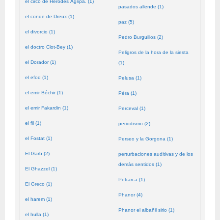
el circo de Herodes Agripa. (1)
pasados allende (1)
el conde de Dreux (1)
paz (5)
el divorcio (1)
Pedro Burguillos (2)
el doctro Clot-Bey (1)
Peligros de la hora de la siesta
el Dorador (1)
(1)
el efod (1)
Pelusa (1)
el emir Béchir (1)
Péra (1)
el emir Fakardin (1)
Perceval (1)
el fil (1)
periodismo (2)
el Fostat (1)
Perseo y la Gorgona (1)
El Garb (2)
perturbaciones auditivas y de los
demás sentidos (1)
El Ghazzel (1)
Petrarca (1)
El Greco (1)
Phanor (4)
el harem (1)
Phanor el albañil sirio (1)
el hulla (1)