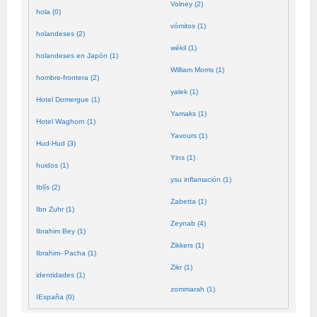
Volney (2)
hola (0)
vómitos (1)
holandeses (2)
wékil (1)
holandeses en Japón (1)
William Morris (1)
hombre-frontera (2)
yalek (1)
Hotel Domergue (1)
Yamaks (1)
Hotel Waghorn (1)
Yavours (1)
Hud-Hud (3)
Yins (1)
huidos (1)
ysu inflamación (1)
Iblís (2)
Zabetta (1)
Ibn Zuhr (1)
Zeynab (4)
Ibrahim Bey (1)
Zikkers (1)
Ibrahim- Pacha (1)
Zikr (1)
identidades (1)
zommarah (1)
IEspaña (0)