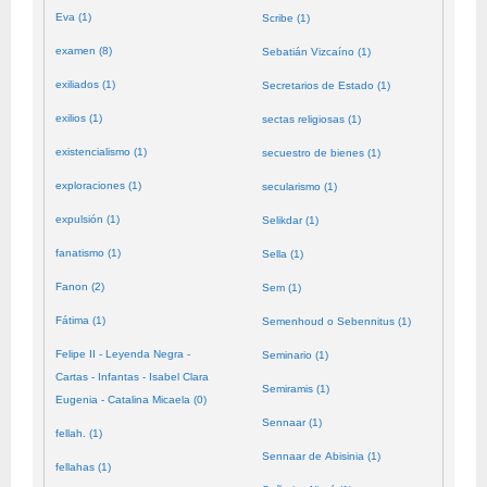
Eva (1)
Scribe (1)
examen (8)
Sebatián Vizcaíno (1)
exiliados (1)
Secretarios de Estado (1)
exilios (1)
sectas religiosas (1)
existencialismo (1)
secuestro de bienes (1)
exploraciones (1)
secularismo (1)
expulsión (1)
Selikdar (1)
fanatismo (1)
Sella (1)
Fanon (2)
Sem (1)
Fátima (1)
Semenhoud o Sebennitus (1)
Felipe II - Leyenda Negra -
Seminario (1)
Cartas - Infantas - Isabel Clara
Semiramis (1)
Eugenia - Catalina Micaela (0)
Sennaar (1)
fellah. (1)
Sennaar de Abisinia (1)
fellahas (1)