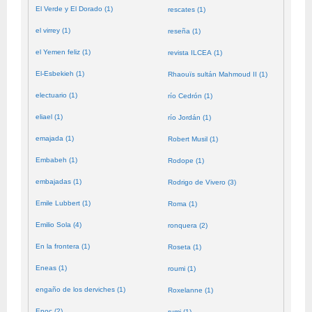
El Verde y El Dorado (1)
rescates (1)
el virrey (1)
reseña (1)
el Yemen feliz (1)
revista ILCEA (1)
El-Esbekieh (1)
Rhaouïs sultán Mahmoud II (1)
electuario (1)
río Cedrón (1)
eliael (1)
río Jordán (1)
emajada (1)
Robert Musil (1)
Embabeh (1)
Rodope (1)
embajadas (1)
Rodrigo de Vivero (3)
Emile Lubbert (1)
Roma (1)
Emilio Sola (4)
ronquera (2)
En la frontera (1)
Roseta (1)
Eneas (1)
roumi (1)
engaño de los derviches (1)
Roxelanne (1)
Enoc (2)
rumi (1)