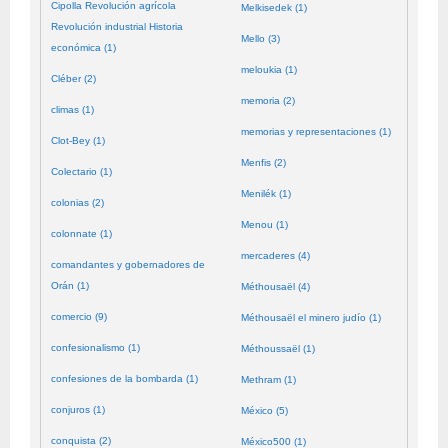
Cipolla Revolución agrícola
Melkisedek (1)
Revolución industrial Historia
Mello (3)
económica (1)
meloukia (1)
Cléber (2)
memoria (2)
climas (1)
memorias y representaciones (1)
Clot-Bey (1)
Menfis (2)
Colectario (1)
Menilék (1)
colonias (2)
Menou (1)
colonnate (1)
mercaderes (4)
comandantes y gobernadores de
Orán (1)
Méthousaël (4)
comercio (9)
Méthousaël el minero judío (1)
confesionalismo (1)
Méthoussaël (1)
confesiones de la bombarda (1)
Methram (1)
conjuros (1)
México (5)
conquista (2)
México500 (1)