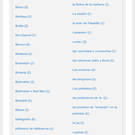
la Reina de la mañana (1)
Beirut (2)
La sirafeh (1)
Bekfaya (2)
la torre de Fakardin (1)
Belkis (2)
Lamartine (1)
Ben-Daoud (1)
Lamec (2)
Benoni (4)
las cancrelats o cucarachas (1)
Berbería (1)
las columnas Jakin y Booz (1)
Besestaín (1)
Las esclavas (2)
Betania (2)
las langostas (1)
Bethmérie (3)
Las pirámides (2)
Bethmérie o Beit Meri (1)
las profesiones de fe. (1)
Betsabé (1)
las pruebas de "iniciación" en la
Bibars (1)
pirámide (1)
bibliografía (6)
laʿūq (1)
biblioteca de bibliotecas (1)
Lepsius (1)