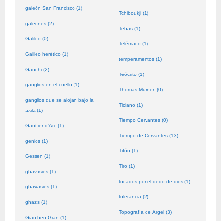
galeón San Francisco (1)
Tchiboukji (1)
galeones (2)
Tebas (1)
Galileo (0)
Telémaco (1)
Galileo herético (1)
temperamentos (1)
Gandhi (2)
Teócrito (1)
ganglios en el cuello (1)
Thomas Murner. (0)
ganglios que se alojan bajo la
Ticiano (1)
axila (1)
Tiempo Cervantes (0)
Gauttier d'Arc (1)
Tiempo de Cervantes (13)
genios (1)
Tifón (1)
Gessen (1)
Tiro (1)
ghavasies (1)
tocados por el dedo de dios (1)
ghawasies (1)
tolerancia (2)
ghazis (1)
Topografía de Argel (3)
Gian-ben-Gian (1)