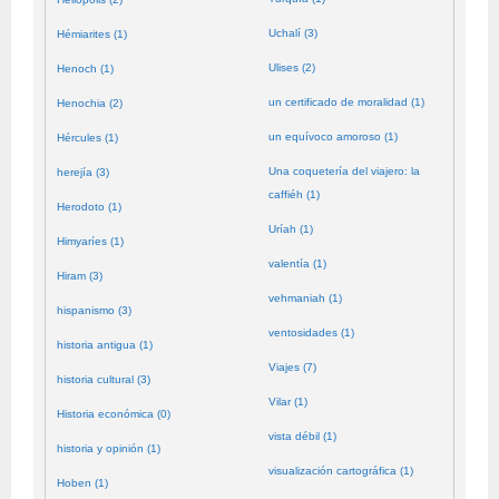
Uchalí (3)
Hémiarites (1)
Ulises (2)
Henoch (1)
un certificado de moralidad (1)
Henochia (2)
un equívoco amoroso (1)
Hércules (1)
Una coquetería del viajero: la
herejía (3)
caffiéh (1)
Herodoto (1)
Uríah (1)
Himyaríes (1)
valentía (1)
Hiram (3)
vehmaniah (1)
hispanismo (3)
ventosidades (1)
historia antigua (1)
Viajes (7)
historia cultural (3)
Vilar (1)
Historia económica (0)
vista débil (1)
historia y opinión (1)
visualización cartográfica (1)
Hoben (1)