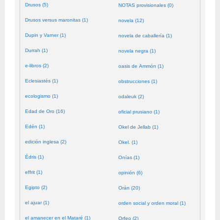
Drusos (5)
NOTAS provisionales (0)
Drusos versus maronitas (1)
novela (12)
Dupin y Varner (1)
novela de caballería (1)
Durrah (1)
novela negra (1)
e-libros (2)
oasis de Ammón (1)
Eclesiastés (1)
obstrucciones (1)
ecologismo (1)
odaleuk (2)
Edad de Oro (16)
oficial prusiano (1)
Edén (1)
Okel de Jellab (1)
edición inglesa (2)
Okel. (1)
Édris (1)
Onías (1)
effrit (1)
opinión (6)
Egipto (2)
Orán (20)
el ajuar (1)
orden social y orden moral (1)
el amanecer en el Mataré (1)
Orfeo (2)