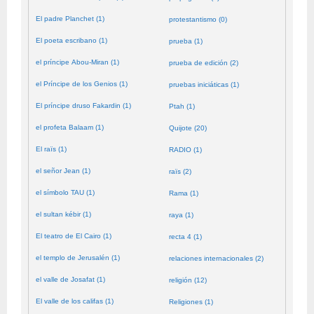
El padre Planchet (1)
protestantismo (0)
El poeta escribano (1)
prueba (1)
el príncipe Abou-Miran (1)
prueba de edición (2)
el Príncipe de los Genios (1)
pruebas iniciáticas (1)
El príncipe druso Fakardin (1)
Ptah (1)
el profeta Balaam (1)
Quijote (20)
El raïs (1)
RADIO (1)
el señor Jean (1)
raïs (2)
el símbolo TAU (1)
Rama (1)
el sultan kébir (1)
raya (1)
El teatro de El Cairo (1)
recta 4 (1)
el templo de Jerusalén (1)
relaciones internacionales (2)
el valle de Josafat (1)
religión (12)
El valle de los califas (1)
Religiones (1)