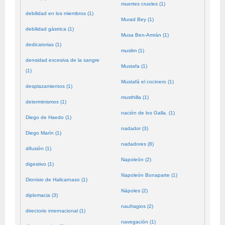
muertes crueles (1)
debilidad en los miembros (1)
Murad Bey (1)
debilidad gástrica (1)
Musa Ben-Amrán (1)
dedicatorias (1)
muslim (1)
densidad excesiva de la sangre
Mustafa (1)
(1)
Mustafá el cocinero (1)
desplazamientos (1)
musthilla (1)
determinismos (1)
nación de los Galla. (1)
Diego de Haedo (1)
nadador (3)
Diego Marín (1)
nadadores (8)
difusión (1)
Napoleón (2)
digestivo (1)
Napoleón Bonaparte (1)
Dionisio de Halicarnaso (1)
Nápoles (2)
diplomacia (3)
naufragios (2)
directorio internacional (1)
navegación (1)