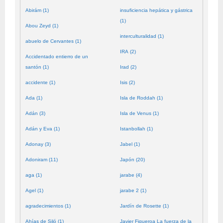
Abirám (1)
insuficiencia hepática y gástrica
(1)
Abou Zeyd (1)
interculturalidad (1)
abuelo de Cervantes (1)
IRA (2)
Accidentado entierro de un
santón (1)
Irad (2)
accidente (1)
Isis (2)
Ada (1)
Isla de Roddah (1)
Adán (3)
Isla de Venus (1)
Adán y Eva (1)
Istanbollah (1)
Adonay (3)
Jabel (1)
Adoniram (11)
Japón (20)
aga (1)
jarabe (4)
Agel (1)
jarabe 2 (1)
agradecimientos (1)
Jardín de Rosette (1)
Ahías de Siló (1)
Javier Figueroa La fuerza de la