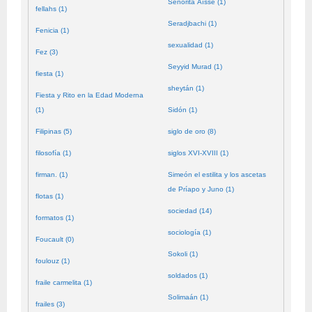
Señorita Aïssé (1)
fellahs (1)
Seradjbachi (1)
Fenicia (1)
sexualidad (1)
Fez (3)
Seyyid Murad (1)
fiesta (1)
sheytán (1)
Fiesta y Rito en la Edad Moderna
(1)
Sidón (1)
Filipinas (5)
siglo de oro (8)
filosofía (1)
siglos XVI-XVIII (1)
firman. (1)
Simeón el estilita y los ascetas
de Príapo y Juno (1)
flotas (1)
sociedad (14)
formatos (1)
sociología (1)
Foucault (0)
Sokoli (1)
foulouz (1)
soldados (1)
fraile carmelita (1)
Solimaán (1)
frailes (3)