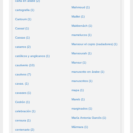
carta en árabe (2)
Mahmoud (1)
cartografia (1)
Maillet (1)
Cartoum (1)
Makbenách (1)
Cassal (1)
mamelucos (1)
Cassas (1)
Mansour el copto (nadadores) (1)
catarros (2)
Mansourah (1)
católicos y anglicanos (1)
Mansur (1)
cautiverio (10)
manuscrito en árabe (1)
cautivos (7)
manuscritos (1)
cavas. (1)
mapa (1)
cavases (1)
Mareb (1)
Cedrón (1)
marginados (1)
celebración (1)
María Antonia Garcés (1)
censura (1)
Mármara (1)
centenario (2)