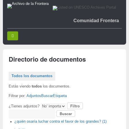
Comunidad Frontera
Directorio de documentos
Todos los documentos
Estás viendo
todos
los documentos.
Filtrar por:
Adjuntos
Buscar
Etiqueta
¿Tienes adjuntos?
Buscar
¿quién osaría luchar contra el favor de los grandes? (1)