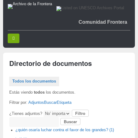
Comunidad Frontera
Directorio de documentos
Todos los documentos
Estás viendo
todos
los documentos.
Filtrar por:
Adjuntos
Buscar
Etiqueta
¿Tienes adjuntos?
Buscar
¿quién osaría luchar contra el favor de los grandes? (1)