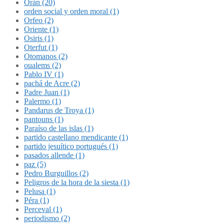
Orán (20)
orden social y orden moral (1)
Orfeo (2)
Oriente (1)
Osiris (1)
Oterfut (1)
Otomanos (2)
oualems (2)
Pablo IV (1)
pachá de Acre (2)
Padre Juan (1)
Palermo (1)
Pandarus de Troya (1)
pantouns (1)
Paraíso de las islas (1)
partido castellano mendicante (1)
partido jesuítico portugués (1)
pasados allende (1)
paz (5)
Pedro Burguillos (2)
Peligros de la hora de la siesta (1)
Pelusa (1)
Péra (1)
Perceval (1)
periodismo (2)