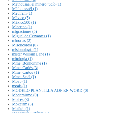
Méthousaël el minero judío (1)
Méthoussaël (1)
Methram (1)
México (5)
México500 (1)
Micerino (1)
migraciones (5)
Miguel de Cervantes (1)
minorías (2)
Misericordia (0)
misionología (1)
mister William Lane (1)
mitología (1)
Mme. Bonhomme (1)
Mme. Carlès (3)
Mme. Cartou (1)
Mme. Staël (1)
Moab (1)
moals (1)
MODELO PLANTILLA ADF EN WORD (0)
Modernismo (0)
Moisés (3)
Mokatam (3)
Molóch (1)