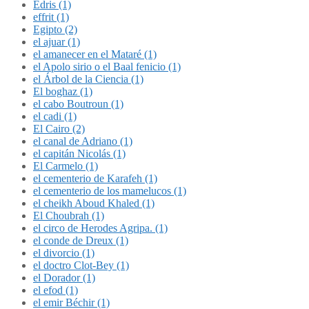
Édris (1)
effrit (1)
Egipto (2)
el ajuar (1)
el amanecer en el Mataré (1)
el Apolo sirio o el Baal fenicio (1)
el Árbol de la Ciencia (1)
El boghaz (1)
el cabo Boutroun (1)
el cadi (1)
El Cairo (2)
el canal de Adriano (1)
el capitán Nicolás (1)
El Carmelo (1)
el cementerio de Karafeh (1)
el cementerio de los mamelucos (1)
el cheikh Aboud Khaled (1)
El Choubrah (1)
el circo de Herodes Agripa. (1)
el conde de Dreux (1)
el divorcio (1)
el doctro Clot-Bey (1)
el Dorador (1)
el efod (1)
el emir Béchir (1)