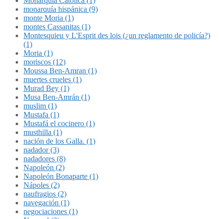
Monarquía Católica (1)
monarquía hispánica (9)
monte Moria (1)
montes Cassanitas (1)
Montesquieu y L'Esprit des lois (¿un reglamento de policía?)
(1)
Moria (1)
moriscos (12)
Moussa Ben-Amran (1)
muertes crueles (1)
Murad Bey (1)
Musa Ben-Amrán (1)
muslim (1)
Mustafa (1)
Mustafá el cocinero (1)
musthilla (1)
nación de los Galla. (1)
nadador (3)
nadadores (8)
Napoleón (2)
Napoleón Bonaparte (1)
Nápoles (2)
naufragios (2)
navegación (1)
negociaciones (1)