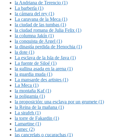
la Andriana de Terencio (1)
La barbería (1)
la cámara del rey (1)
La caravana de la Meca (1)
la ciudad de las tumbas (1)
la ciudad romana de Julia Felix (1)
la columna Jakín (1)
la conquista de Argel (1)
la dinastía perdida de Henochia (1)
la dote (1)
La esclava de la Isla de Java (1)
La fuente de Siloé (1)
la gallina asada en la arena (1)
la guardia muda (1)
La mansarde des artistes (1)
La Meca (1)
la montaña Kaf (1)
la poligamia (1)
la proposición: una esclava por un grumete (1)
la Reina de la mañana (1)
La sirafeh (1)
la torre de Fakardin (1)
Lamartine (1)
Lamec (2)
las cancrelats o cucarachas (1)