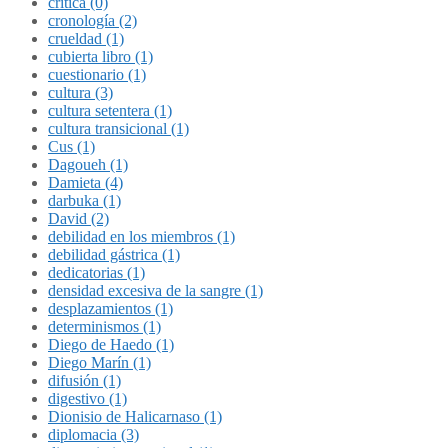
crítica (0)
cronología (2)
crueldad (1)
cubierta libro (1)
cuestionario (1)
cultura (3)
cultura setentera (1)
cultura transicional (1)
Cus (1)
Dagoueh (1)
Damieta (4)
darbuka (1)
David (2)
debilidad en los miembros (1)
debilidad gástrica (1)
dedicatorias (1)
densidad excesiva de la sangre (1)
desplazamientos (1)
determinismos (1)
Diego de Haedo (1)
Diego Marín (1)
difusión (1)
digestivo (1)
Dionisio de Halicarnaso (1)
diplomacia (3)