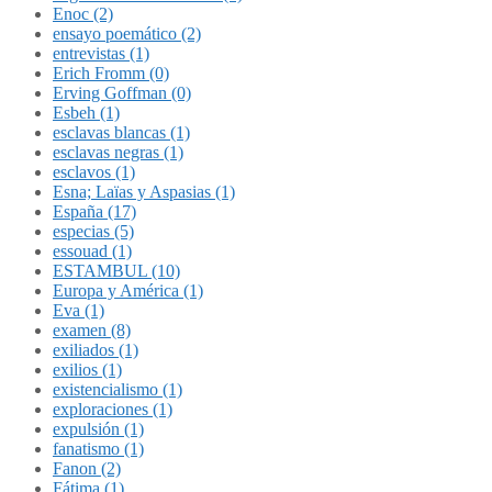
Enoc (2)
ensayo poemático (2)
entrevistas (1)
Erich Fromm (0)
Erving Goffman (0)
Esbeh (1)
esclavas blancas (1)
esclavas negras (1)
esclavos (1)
Esna; Laïas y Aspasias (1)
España (17)
especias (5)
essouad (1)
ESTAMBUL (10)
Europa y América (1)
Eva (1)
examen (8)
exiliados (1)
exilios (1)
existencialismo (1)
exploraciones (1)
expulsión (1)
fanatismo (1)
Fanon (2)
Fátima (1)