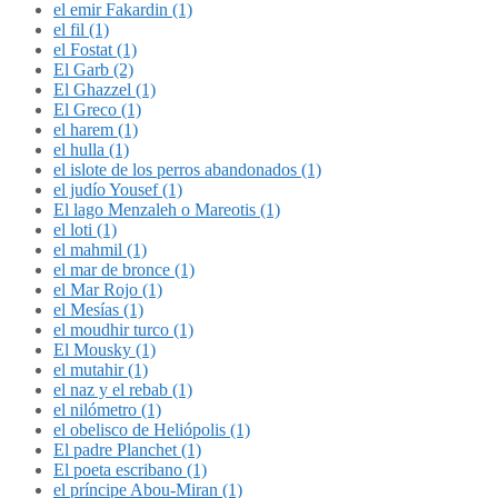
el emir Fakardin (1)
el fil (1)
el Fostat (1)
El Garb (2)
El Ghazzel (1)
El Greco (1)
el harem (1)
el hulla (1)
el islote de los perros abandonados (1)
el judío Yousef (1)
El lago Menzaleh o Mareotis (1)
el loti (1)
el mahmil (1)
el mar de bronce (1)
el Mar Rojo (1)
el Mesías (1)
el moudhir turco (1)
El Mousky (1)
el mutahir (1)
el naz y el rebab (1)
el nilómetro (1)
el obelisco de Heliópolis (1)
El padre Planchet (1)
El poeta escribano (1)
el príncipe Abou-Miran (1)