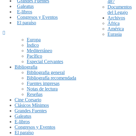
Grandes Fuentes
487
Galeatus
Documentos
E-libros
del Legajo
Congresos y Eventos
Archivos
El paraíso
África
América
Eurasia
Europa
Índico
Mediterráneo
Pacífico
Especial Cervantes
Bibliografia
Bibliografia general
Bibliografía recomendada
Fuentes impresas
Notas de lectura
Reseñas
Cine Corsario
Clásicos Mínimos
Grandes Fuentes
Galeatus
E-libros
Congresos y Eventos
El paraíso