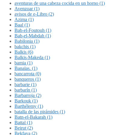
aventuras de una cabeza cocida en un horno (1)
Avenzoar (1)
avisos de e-Libro (2)
Azima (1)
Baal (1)
Bab-el-Foutouh (1)
Bab-el-Mabdah (1)
Babilonia (1)
bakchis (1)
Balkis (6)
Balkis-Makeda (1)
bamia (1)
Banaïas. (1)
bancarrota (0)
banqueros (1)
barbarie (1)
barbarín (1)
Barbarroja (2)
Barkouk (1)
Barthélemy (1)
batalla de las pirámides (1)
Batn-el-Bakarah (1)
Battal (1)
Beirut (2)
Bekfaya (2)