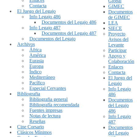
Enlaces
Global
Contacta
GIMEC
El Juego del Legajo
Documentos
Info Legajo 486
de GIMEC
Documentos del Legajo 486
LEA
Info Legajo 487
SIECE
Documentos del Legajo 487
Proyecto
Documentos del Legajo
Avisos del
Archivos
Levante
África
Participar
América
Apoyo y
Eurasia
Colaboración
Europa
Enlaces
Índico
Contacta
Mediterráneo
El Juego del
Pacífico
Legajo
Especial Cervantes
Info Legajo
Bibliografia
486
Bibliografia general
Documentos
Bibliografía recomendada
del Legajo
Fuentes impresas
486
Notas de lectura
Info Legajo
Reseñas
487
Cine Corsario
Documentos
Clásicos Mínimos
del Legajo