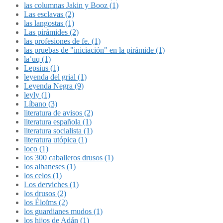
las columnas Jakin y Booz (1)
Las esclavas (2)
las langostas (1)
Las pirámides (2)
las profesiones de fe. (1)
las pruebas de "iniciación" en la pirámide (1)
laʿūq (1)
Lepsius (1)
leyenda del grial (1)
Leyenda Negra (9)
leyly (1)
Líbano (3)
literatura de avisos (2)
literatura española (1)
literatura socialista (1)
literatura utópica (1)
loco (1)
los 300 caballeros drusos (1)
los albaneses (1)
los celos (1)
Los derviches (1)
los drusos (2)
los Éloïms (2)
los guardianes mudos (1)
los hijos de Adán (1)