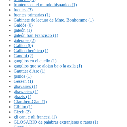
fronteras en el mundo hispanico (1)
fuentes (3)
fuentes primarias (1)
Gabinete de lectura de Mme. Bonhomme (1)
Galdós (0)
galeón (1)
galeón San Francisco (1)
galeones (2)
Galileo (0)
Galileo herético (1)
Gandhi (2)
ganglios en el cuello (1)
ganglios que se alojan bajo la axila (1)
Gauttier d'Arc (1)
genios (1)
Gessen (1)
ghavasies (1)
ghawasies (1)
ghazis (1)
Gian-ben-Gian (1)
Giblim (1)
Gizeh (2)
gli cani e gli francesi (1)
GLOSARIO de palabras extranjeras o raras (1)