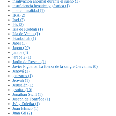
insalivación anormal durante el sueño (1)
insuficiencia hepática y gástrica (1)
interculturalidad (1)
IRA (2)
Irad (2)
Isis (2)
Isla de Roddah (1)
Isla de Venus (1)
Istanbollah (1)
Jabel (1)
Japón (20)
jarabe (4)
jarabe 2 (1)
Jardín de Rosette (1)
Javier Figueroa La fuerza de la sangre Cervantes (0)
Jehová (1)
jenízaros (1)
Jeovah (1)
Jerusalén (1)
jesuitas (10)
Jonathan Swift (1)
Joseph de Fonfrède (1)
Jsé y Zuleïka (1)
Juan Blanco (1)
Juan Gil (2)