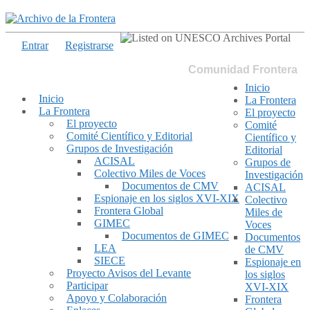
Entrar
Registrarse
Comunidad Frontera
Inicio
Inicio
La Frontera
La Frontera
El proyecto
El proyecto
Comité
Comité Científico y Editorial
Científico y
Grupos de Investigación
Editorial
ACISAL
Grupos de
Colectivo Miles de Voces
Investigación
Documentos de CMV
ACISAL
Espionaje en los siglos XVI-XIX
Colectivo
Frontera Global
Miles de
GIMEC
Voces
Documentos de GIMEC
Documentos
LEA
de CMV
SIECE
Espionaje en
Proyecto Avisos del Levante
los siglos
Participar
XVI-XIX
Apoyo y Colaboración
Frontera