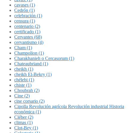
cavases (1)
Cedrón (1)
celebración (1)
censura (1)
centenario (2)
certificado (1)
Cervantes (68)
cervantismo (4)
Cham (1)
Champolion (1)
Charakhanieh o Cercasorum (1)
Chateaubriand (1)
cheikh (1)
cheikh El-Bekry (1)
chélebi (1)
chiste (1)
Choubrah (2)
Cine (2)
cine corsario (2)
Cipolla Revolución agrícola Revolución industrial Historia
económica (1)
Cléber (2)
climas (1)
Clot-Bey (1)