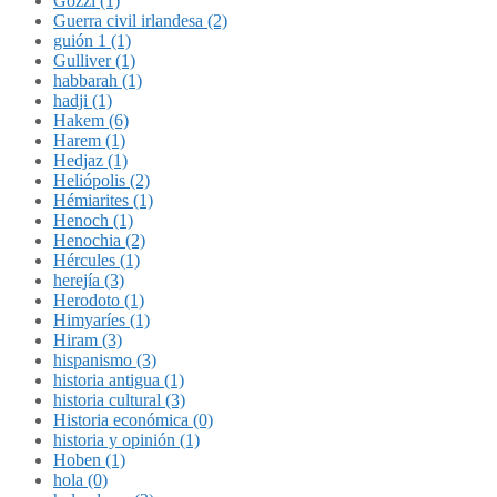
Gozzi (1)
Guerra civil irlandesa (2)
guión 1 (1)
Gulliver (1)
habbarah (1)
hadji (1)
Hakem (6)
Harem (1)
Hedjaz (1)
Heliópolis (2)
Hémiarites (1)
Henoch (1)
Henochia (2)
Hércules (1)
herejía (3)
Herodoto (1)
Himyaríes (1)
Hiram (3)
hispanismo (3)
historia antigua (1)
historia cultural (3)
Historia económica (0)
historia y opinión (1)
Hoben (1)
hola (0)