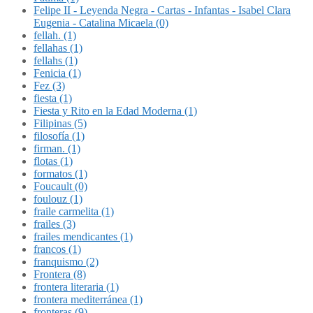
Felipe II - Leyenda Negra - Cartas - Infantas - Isabel Clara
Eugenia - Catalina Micaela (0)
fellah. (1)
fellahas (1)
fellahs (1)
Fenicia (1)
Fez (3)
fiesta (1)
Fiesta y Rito en la Edad Moderna (1)
Filipinas (5)
filosofía (1)
firman. (1)
flotas (1)
formatos (1)
Foucault (0)
foulouz (1)
fraile carmelita (1)
frailes (3)
frailes mendicantes (1)
francos (1)
franquismo (2)
Frontera (8)
frontera literaria (1)
frontera mediterránea (1)
fronteras (9)