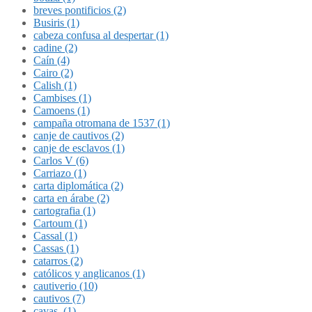
breves pontificios (2)
Busiris (1)
cabeza confusa al despertar (1)
cadine (2)
Caín (4)
Cairo (2)
Calish (1)
Cambises (1)
Camoens (1)
campaña otromana de 1537 (1)
canje de cautivos (2)
canje de esclavos (1)
Carlos V (6)
Carriazo (1)
carta diplomática (2)
carta en árabe (2)
cartografia (1)
Cartoum (1)
Cassal (1)
Cassas (1)
catarros (2)
católicos y anglicanos (1)
cautiverio (10)
cautivos (7)
cavas. (1)