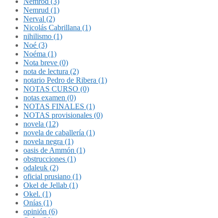
Nemrod (3)
Nemrud (1)
Nerval (2)
Nicolás Cabrillana (1)
nihilismo (1)
Noé (3)
Noéma (1)
Nota breve (0)
nota de lectura (2)
notario Pedro de Ribera (1)
NOTAS CURSO (0)
notas examen (0)
NOTAS FINALES (1)
NOTAS provisionales (0)
novela (12)
novela de caballería (1)
novela negra (1)
oasis de Ammón (1)
obstrucciones (1)
odaleuk (2)
oficial prusiano (1)
Okel de Jellab (1)
Okel. (1)
Onías (1)
opinión (6)