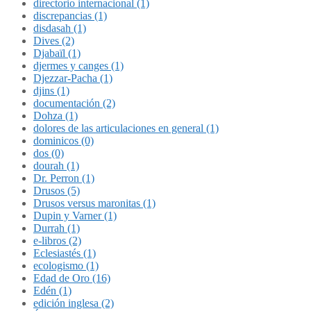
directorio internacional (1)
discrepancias (1)
disdasah (1)
Dives (2)
Djabaïl (1)
djermes y canges (1)
Djezzar-Pacha (1)
djins (1)
documentación (2)
Dohza (1)
dolores de las articulaciones en general (1)
dominicos (0)
dos (0)
dourah (1)
Dr. Perron (1)
Drusos (5)
Drusos versus maronitas (1)
Dupin y Varner (1)
Durrah (1)
e-libros (2)
Eclesiastés (1)
ecologismo (1)
Edad de Oro (16)
Edén (1)
edición inglesa (2)