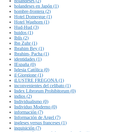
holandeses (2)
holandeses en Japón (1)
hombre-frontera (2)
Hotel Domergue (1)
Hotel Waghorn (1)
Hud-Hud (3)
huidos (1)
Iblís (2)
Ibn Zuhr (1)
Ibrahim Bey (1)
Ibrahim- Pacha (1)
identidades (1)
IEspaña (0)
Iglesia Católica (0)
il Giorgione (1)
iLUSTRE FREGONA (1)
inconvenientes del celibato (1)
Index Librorum Prohibitorum (0)
indios (2)
Individualismo (0)
Individuo Moderno (0)
información (7)
Información de Argel (7)
ingleses versus franceses (1)
inquisición (7)