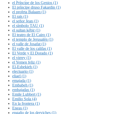
el Príncipe de los Genios (1)
El príncipe druso Fakardin (1)
el profeta Balaam (1)
El raïs (1)
el señor Jean (1)
el símbolo TAU (1)
el sultan kébir (1)
El teatro de El Cairo (1)
el templo de Jerusalén (1)
el valle de Josafat (1)
El valle de los califas (1)
El Verde y El Dorado (1)
el virrey (1)
el Yemen feliz (1)
El-Esbekieh (1)
electuario (1)
eliael (1)
emajada (1)
Embabeh (1)
embajadas (1)
Emile Lubbert (1)
Emilio Sola (4)
En la frontera (1)
Eneas (1)
engaño de los derviches (1)