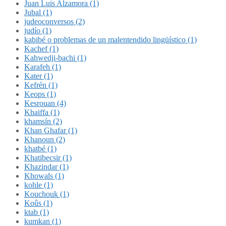
Juan Luis Alzamora (1)
Jubal (1)
judeoconversos (2)
judío (1)
kabibé o problemas de un malentendido lingüístico (1)
Kachef (1)
Kahwedji-bachi (1)
Karafeh (1)
Kater (1)
Kefrén (1)
Keops (1)
Kesrouan (4)
Khaiffa (1)
khamsín (2)
Khan Ghafar (1)
Khanoun (2)
khatbé (1)
Khatibecsir (1)
Khazindar (1)
Khowals (1)
kohle (1)
Kouchouk (1)
Koûs (1)
ktab (1)
kumkan (1)