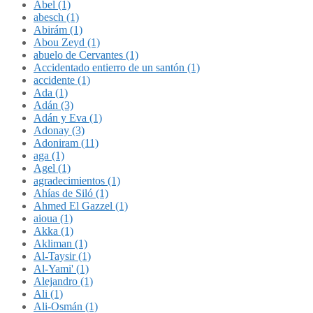
Abel (1)
abesch (1)
Abirám (1)
Abou Zeyd (1)
abuelo de Cervantes (1)
Accidentado entierro de un santón (1)
accidente (1)
Ada (1)
Adán (3)
Adán y Eva (1)
Adonay (3)
Adoniram (11)
aga (1)
Agel (1)
agradecimientos (1)
Ahías de Siló (1)
Ahmed El Gazzel (1)
aioua (1)
Akka (1)
Akliman (1)
Al-Taysir (1)
Al-Yami' (1)
Alejandro (1)
Ali (1)
Ali-Osmán (1)