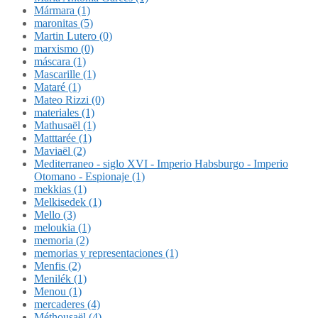
Mármara (1)
maronitas (5)
Martin Lutero (0)
marxismo (0)
máscara (1)
Mascarille (1)
Mataré (1)
Mateo Rizzi (0)
materiales (1)
Mathusaël (1)
Matttarée (1)
Maviaël (2)
Mediterraneo - siglo XVI - Imperio Habsburgo - Imperio
Otomano - Espionaje (1)
mekkias (1)
Melkisedek (1)
Mello (3)
meloukia (1)
memoria (2)
memorias y representaciones (1)
Menfis (2)
Menilék (1)
Menou (1)
mercaderes (4)
Méthousaël (4)