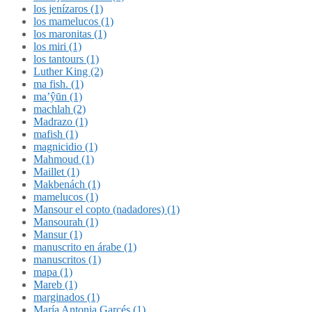
los jenízaros (1)
los mamelucos (1)
los maronitas (1)
los miri (1)
los tantours (1)
Luther King (2)
ma fish. (1)
ma’ŷūn (1)
machlah (2)
Madrazo (1)
mafish (1)
magnicidio (1)
Mahmoud (1)
Maillet (1)
Makbenách (1)
mamelucos (1)
Mansour el copto (nadadores) (1)
Mansourah (1)
Mansur (1)
manuscrito en árabe (1)
manuscritos (1)
mapa (1)
Mareb (1)
marginados (1)
María Antonia Garcés (1)