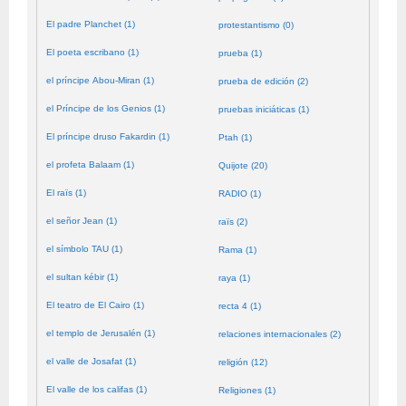
El padre Planchet (1)
protestantismo (0)
El poeta escribano (1)
prueba (1)
el príncipe Abou-Miran (1)
prueba de edición (2)
el Príncipe de los Genios (1)
pruebas iniciáticas (1)
El príncipe druso Fakardin (1)
Ptah (1)
el profeta Balaam (1)
Quijote (20)
El raïs (1)
RADIO (1)
el señor Jean (1)
raïs (2)
el símbolo TAU (1)
Rama (1)
el sultan kébir (1)
raya (1)
El teatro de El Cairo (1)
recta 4 (1)
el templo de Jerusalén (1)
relaciones internacionales (2)
el valle de Josafat (1)
religión (12)
El valle de los califas (1)
Religiones (1)