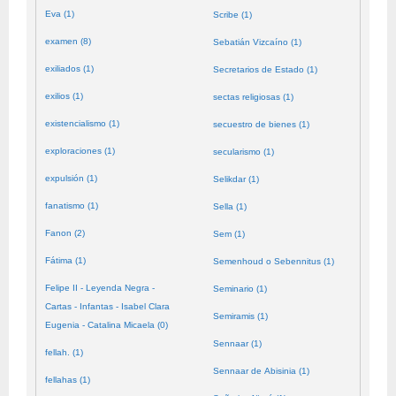
Eva (1)
Scribe (1)
examen (8)
Sebatián Vizcaíno (1)
exiliados (1)
Secretarios de Estado (1)
exilios (1)
sectas religiosas (1)
existencialismo (1)
secuestro de bienes (1)
exploraciones (1)
secularismo (1)
expulsión (1)
Selikdar (1)
fanatismo (1)
Sella (1)
Fanon (2)
Sem (1)
Fátima (1)
Semenhoud o Sebennitus (1)
Felipe II - Leyenda Negra -
Seminario (1)
Cartas - Infantas - Isabel Clara
Semiramis (1)
Eugenia - Catalina Micaela (0)
Sennaar (1)
fellah. (1)
Sennaar de Abisinia (1)
fellahas (1)