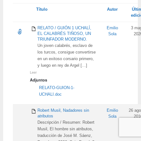
Tienes
Título
Autor
Últi
adjunto
edic
RELATO / GUIÓN 1 UCHALÍ,
Emilio
3 ma
EL CALABRÉS TIÑOSO, UN
Sola
202
TRIUNFADOR MODERNO.
Un joven calabrés, esclavo de
los turcos, consigue convertirse
en un exitoso corsario primero,
y luego en rey de Argel […]
Leer
Adjuntos
RELATO-GUION-1-
UCHALI.doc
Robert Musil, Nadadores sin
Emilio
26 ago
atributos
Sola
201
Descripción / Resumen: Robert
Musil, El hombre sin atributos,
traducción de José M. Sáenz,