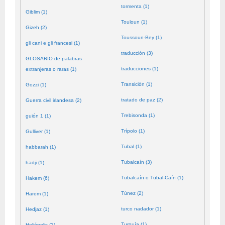
tormenta (1)
Giblim (1)
Touloun (1)
Gizeh (2)
Toussoun-Bey (1)
gli cani e gli francesi (1)
traducción (3)
GLOSARIO de palabras
traducciones (1)
extranjeras o raras (1)
Transición (1)
Gozzi (1)
tratado de paz (2)
Guerra civil irlandesa (2)
Trebisonda (1)
guión 1 (1)
Trípolo (1)
Gulliver (1)
Tubal (1)
habbarah (1)
Tubalcaín (3)
hadji (1)
Tubalcaín o Tubal-Caín (1)
Hakem (6)
Túnez (2)
Harem (1)
turco nadador (1)
Hedjaz (1)
Turquía (1)
Heliópolis (2)