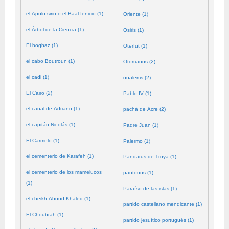
el Apolo sirio o el Baal fenicio (1)
Oriente (1)
el Árbol de la Ciencia (1)
Osiris (1)
El boghaz (1)
Oterfut (1)
el cabo Boutroun (1)
Otomanos (2)
el cadi (1)
oualems (2)
El Cairo (2)
Pablo IV (1)
el canal de Adriano (1)
pachá de Acre (2)
el capitán Nicolás (1)
Padre Juan (1)
El Carmelo (1)
Palermo (1)
el cementerio de Karafeh (1)
Pandarus de Troya (1)
el cementerio de los mamelucos
pantouns (1)
(1)
Paraíso de las islas (1)
el cheikh Aboud Khaled (1)
partido castellano mendicante (1)
El Choubrah (1)
partido jesuítico portugués (1)