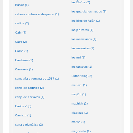
los Éloïms (2)
Busiris (1)
los guardianes mudos (1)
cabeza confusa al despertar (1)
los hijos de Adán (1)
cadine (2)
los jenízaros (1)
Caín (4)
los mamelucos (1)
Cairo (2)
los maronitas (1)
Calish (1)
los miri (1)
Cambises (1)
los tantours (1)
Camoens (1)
Luther King (2)
campaña otromana de 1537 (1)
ma fish. (1)
canje de cautivos (2)
ma’ŷūn (1)
canje de esclavos (1)
machlah (2)
Carlos V (6)
Madrazo (1)
Carriazo (1)
mafish (1)
carta diplomática (2)
magnicidio (1)