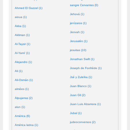
sangre Cervantes (0)
Ahmed El Gazzel (1)
Jehová (1)
aioua (1)
jenízaros (1)
Akka (1)
Jeovah (1)
Akliman (1)
Jerusalén (1)
Al-Taysir (1)
jesuitas (10)
Al-Yami' (1)
Jonathan Swift (1)
Alejandro (1)
Joseph de Fonfrède (1)
Ali (1)
Jsé y Zuleïka (1)
Ali-Osmán (1)
Juan Blanco (1)
almées (1)
Juan Gil (2)
Alpujarras (2)
Juan Luis Alzamora (1)
alun (1)
Jubal (1)
América (6)
judeoconversos (2)
América latina (1)