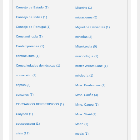
Consejo de Estado (1)
Micerino (1)
Consejo de Indias (1)
migraciones (5)
Consejo de Portugal (1)
Miguel de Cervantes (1)
Constantinopla (1)
minorías (2)
Contemporánea (1)
Misericordia (0)
contracultura (1)
misionología (1)
Contrariedades domésticas (1)
mister William Lane (1)
conversión (1)
mitología (1)
coptos (3)
Mme. Bonhomme (1)
corsarios (7)
Mme. Carlès (3)
CORSARIOS BERBERISCOS (1)
Mme. Cartou (1)
Corydon (1)
Mme. Staël (1)
couscoussou (1)
Moab (1)
crisis (11)
moals (1)