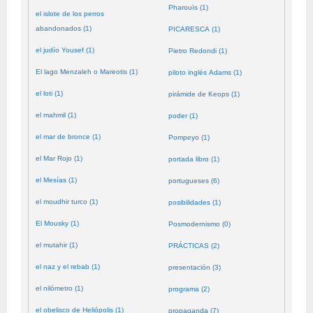
Pharouïs (1)
el islote de los perros
abandonados (1)
PICARESCA (1)
el judío Yousef (1)
Pietro Redondi (1)
El lago Menzaleh o Mareotis (1)
piloto inglés Adams (1)
el loti (1)
pirámide de Keops (1)
el mahmil (1)
poder (1)
el mar de bronce (1)
Pompeyo (1)
el Mar Rojo (1)
portada libro (1)
el Mesías (1)
portugueses (6)
el moudhir turco (1)
posibilidades (1)
El Mousky (1)
Posmodernismo (0)
el mutahir (1)
PRÁCTICAS (2)
el naz y el rebab (1)
presentación (3)
el nilómetro (1)
programa (2)
el obelisco de Heliópolis (1)
propaganda (7)