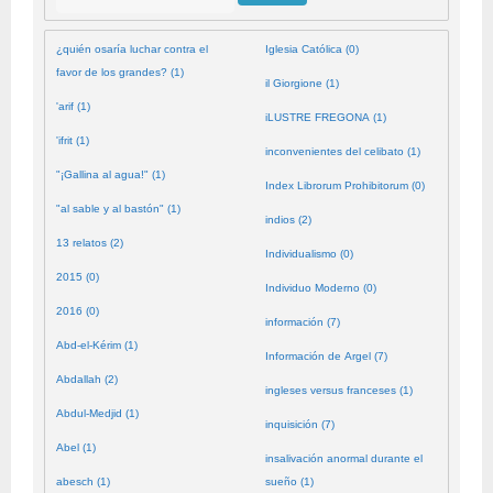
¿quién osaría luchar contra el
Iglesia Católica (0)
favor de los grandes? (1)
il Giorgione (1)
'arif (1)
iLUSTRE FREGONA (1)
'ifrit (1)
inconvenientes del celibato (1)
"¡Gallina al agua!" (1)
Index Librorum Prohibitorum (0)
"al sable y al bastón" (1)
indios (2)
13 relatos (2)
Individualismo (0)
2015 (0)
Individuo Moderno (0)
2016 (0)
información (7)
Abd-el-Kérim (1)
Información de Argel (7)
Abdallah (2)
ingleses versus franceses (1)
Abdul-Medjid (1)
inquisición (7)
Abel (1)
insalivación anormal durante el
abesch (1)
sueño (1)