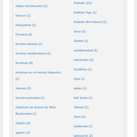
Solimán (10)
frailes mendicantes (1)
Soliman Aga (1)
francos (1)
Solimán Ben-Daoud (1)
franquismo (2)
Sosa (2)
Frontera (8)
Sterkin (1)
frontera literaria (1)
subalternidad (2)
frontera mediterránea (1)
subversión (2)
fronteras (9)
Sudáfrica (1)
fronteras en el mundo hispanico
(1)
Syra (1)
fuentes (3)
takies (1)
fuentes primarias (1)
talé bukra (1)
Gabinete de lectura de Mme.
Talmud (1)
Bonhomme (1)
Tanis (1)
Galdós (0)
tarabouks (1)
galeón (1)
tarbouche (2)