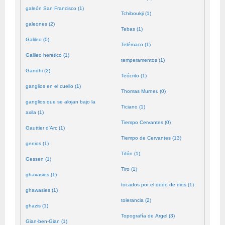
galeón San Francisco (1)
Tchiboukji (1)
galeones (2)
Tebas (1)
Galileo (0)
Telémaco (1)
Galileo herético (1)
temperamentos (1)
Gandhi (2)
Teócrito (1)
ganglios en el cuello (1)
Thomas Murner. (0)
ganglios que se alojan bajo la
Ticiano (1)
axila (1)
Tiempo Cervantes (0)
Gauttier d'Arc (1)
Tiempo de Cervantes (13)
genios (1)
Tifón (1)
Gessen (1)
Tiro (1)
ghavasies (1)
tocados por el dedo de dios (1)
ghawasies (1)
tolerancia (2)
ghazis (1)
Topografía de Argel (3)
Gian-ben-Gian (1)