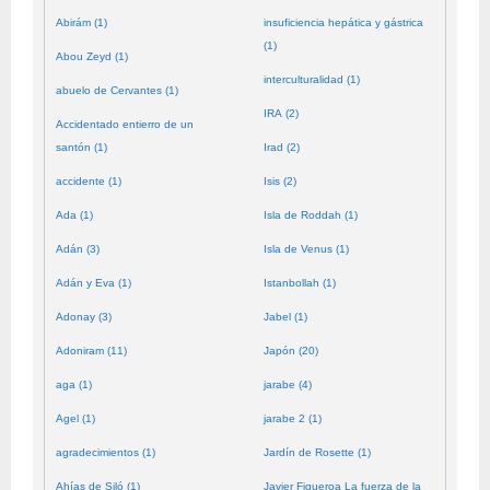
Abirám (1)
insuficiencia hepática y gástrica
(1)
Abou Zeyd (1)
interculturalidad (1)
abuelo de Cervantes (1)
IRA (2)
Accidentado entierro de un
santón (1)
Irad (2)
accidente (1)
Isis (2)
Ada (1)
Isla de Roddah (1)
Adán (3)
Isla de Venus (1)
Adán y Eva (1)
Istanbollah (1)
Adonay (3)
Jabel (1)
Adoniram (11)
Japón (20)
aga (1)
jarabe (4)
Agel (1)
jarabe 2 (1)
agradecimientos (1)
Jardín de Rosette (1)
Ahías de Siló (1)
Javier Figueroa La fuerza de la