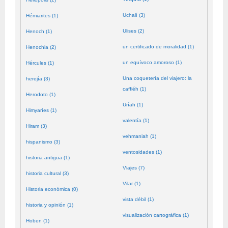
Uchalí (3)
Hémiarites (1)
Ulises (2)
Henoch (1)
un certificado de moralidad (1)
Henochia (2)
un equívoco amoroso (1)
Hércules (1)
Una coquetería del viajero: la
herejía (3)
caffiéh (1)
Herodoto (1)
Uríah (1)
Himyaríes (1)
valentía (1)
Hiram (3)
vehmaniah (1)
hispanismo (3)
ventosidades (1)
historia antigua (1)
Viajes (7)
historia cultural (3)
Vilar (1)
Historia económica (0)
vista débil (1)
historia y opinión (1)
visualización cartográfica (1)
Hoben (1)