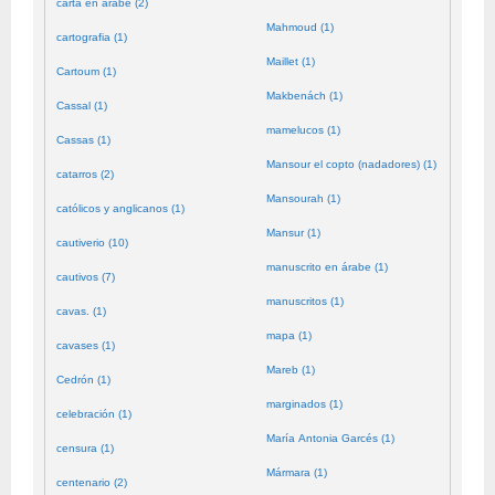
carta en árabe (2)
Mahmoud (1)
cartografia (1)
Maillet (1)
Cartoum (1)
Makbenách (1)
Cassal (1)
mamelucos (1)
Cassas (1)
Mansour el copto (nadadores) (1)
catarros (2)
Mansourah (1)
católicos y anglicanos (1)
Mansur (1)
cautiverio (10)
manuscrito en árabe (1)
cautivos (7)
manuscritos (1)
cavas. (1)
mapa (1)
cavases (1)
Mareb (1)
Cedrón (1)
marginados (1)
celebración (1)
María Antonia Garcés (1)
censura (1)
Mármara (1)
centenario (2)