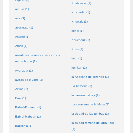
Khatibecsir (1)
arouss (1)
Khazindar (1)
arte (3)
Khowals (1)
asesinato (1)
kohle (1)
Astarté (1)
Kouchouk (1)
Atribir (1)
Koûs (1)
aventuras de una cabeza cocida
ktab (1)
en un horno (1)
kumkan (1)
Avenzoar (1)
la Andriana de Terencio (1)
avisos de e-Libro (2)
La barbería (1)
Azima (1)
la cámara del rey (1)
Baal (1)
La caravana de la Meca (1)
Bab-el-Foutouh (1)
la ciudad de las tumbas (1)
Bab-el-Mabdah (1)
la ciudad romana de Julia Felix
Babilonia (1)
(1)