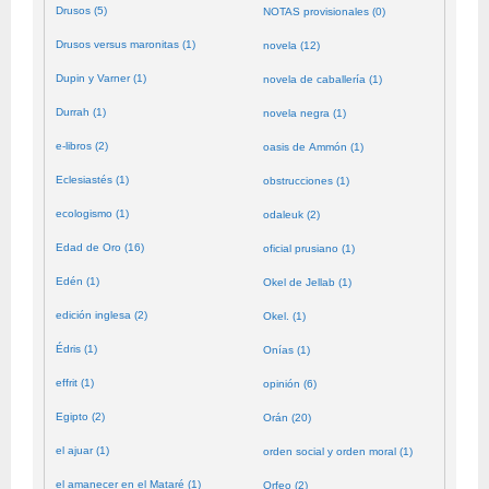
Drusos (5)
NOTAS provisionales (0)
Drusos versus maronitas (1)
novela (12)
Dupin y Varner (1)
novela de caballería (1)
Durrah (1)
novela negra (1)
e-libros (2)
oasis de Ammón (1)
Eclesiastés (1)
obstrucciones (1)
ecologismo (1)
odaleuk (2)
Edad de Oro (16)
oficial prusiano (1)
Edén (1)
Okel de Jellab (1)
edición inglesa (2)
Okel. (1)
Édris (1)
Onías (1)
effrit (1)
opinión (6)
Egipto (2)
Orán (20)
el ajuar (1)
orden social y orden moral (1)
el amanecer en el Mataré (1)
Orfeo (2)