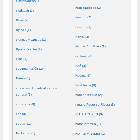
discrepancias (1)
negociaciones (1)
disdasah (1)
Nemrod (3)
Dives (2)
Nemrud (1)
Djabaïl (1)
Nerval (2)
djermes y canges (1)
Nicolás Cabrillana (1)
Djezzar-Pacha (1)
nihilismo (1)
djins (1)
Noé (3)
documentación (2)
Noéma (1)
Dohza (1)
Nota breve (0)
dolores de las articulaciones en
general (1)
nota de lectura (2)
dominicos (0)
notario Pedro de Ribera (1)
dos (0)
NOTAS CURSO (0)
dourah (1)
notas examen (0)
Dr. Perron (1)
NOTAS FINALES (1)