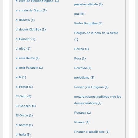
el circo de Herodes Agripa. (1)
pasados allende (1)
el conde de Dreux (1)
paz (5)
el divorcio (1)
Pedro Burguillos (2)
el doctro Clot-Bey (1)
Peligros de la hora de la siesta
el Dorador (1)
(1)
el efod (1)
Pelusa (1)
el emir Béchir (1)
Péra (1)
el emir Fakardin (1)
Perceval (1)
el fil (1)
periodismo (2)
el Fostat (1)
Perseo y la Gorgona (1)
El Garb (2)
perturbaciones auditivas y de los
demás sentidos (1)
El Ghazzel (1)
Petrarca (1)
El Greco (1)
Phanor (4)
el harem (1)
Phanor el albañil sirio (1)
el hulla (1)