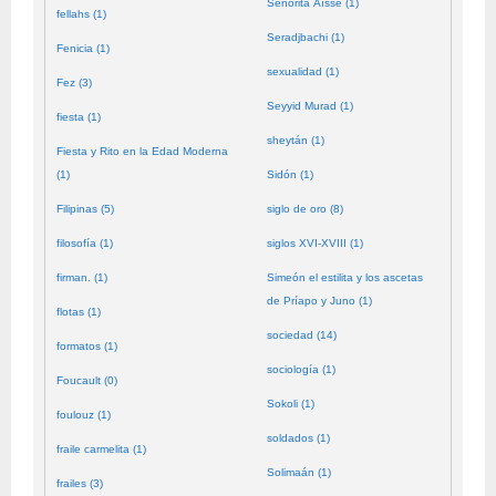
Señorita Aïssé (1)
fellahs (1)
Seradjbachi (1)
Fenicia (1)
sexualidad (1)
Fez (3)
Seyyid Murad (1)
fiesta (1)
sheytán (1)
Fiesta y Rito en la Edad Moderna
(1)
Sidón (1)
Filipinas (5)
siglo de oro (8)
filosofía (1)
siglos XVI-XVIII (1)
firman. (1)
Simeón el estilita y los ascetas
de Príapo y Juno (1)
flotas (1)
sociedad (14)
formatos (1)
sociología (1)
Foucault (0)
Sokoli (1)
foulouz (1)
soldados (1)
fraile carmelita (1)
Solimaán (1)
frailes (3)