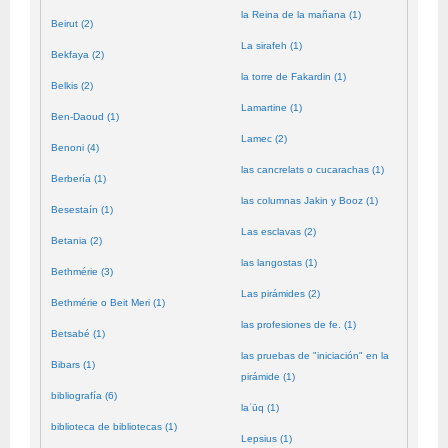
la Reina de la mañana (1)
Beirut (2)
La sirafeh (1)
Bekfaya (2)
la torre de Fakardin (1)
Belkis (2)
Lamartine (1)
Ben-Daoud (1)
Lamec (2)
Benoni (4)
las cancrelats o cucarachas (1)
Berbería (1)
las columnas Jakin y Booz (1)
Besestaín (1)
Las esclavas (2)
Betania (2)
las langostas (1)
Bethmérie (3)
Las pirámides (2)
Bethmérie o Beit Meri (1)
las profesiones de fe. (1)
Betsabé (1)
las pruebas de "iniciación" en la
Bibars (1)
pirámide (1)
bibliografía (6)
laʿūq (1)
biblioteca de bibliotecas (1)
Lepsius (1)