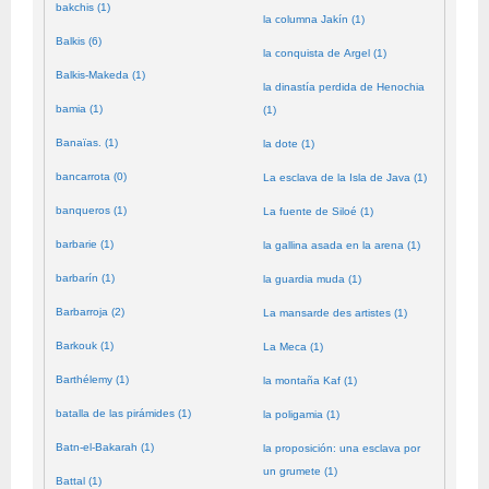
bakchis (1)
la columna Jakín (1)
Balkis (6)
la conquista de Argel (1)
Balkis-Makeda (1)
la dinastía perdida de Henochia
bamia (1)
(1)
Banaïas. (1)
la dote (1)
bancarrota (0)
La esclava de la Isla de Java (1)
banqueros (1)
La fuente de Siloé (1)
barbarie (1)
la gallina asada en la arena (1)
barbarín (1)
la guardia muda (1)
Barbarroja (2)
La mansarde des artistes (1)
Barkouk (1)
La Meca (1)
Barthélemy (1)
la montaña Kaf (1)
batalla de las pirámides (1)
la poligamia (1)
Batn-el-Bakarah (1)
la proposición: una esclava por
un grumete (1)
Battal (1)