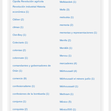
Cipolla Revolución agrícola
Melkisedek (1)
Revolución industrial Historia
Mello (3)
económica (1)
meloukia (1)
Cléber (2)
memoria (2)
climas (1)
memorias y representaciones (1)
Clot-Bey (1)
Menfis (2)
Colectario (1)
Menilék (1)
colonias (2)
Menou (1)
colonnate (1)
mercaderes (4)
comandantes y gobernadores de
Orán (1)
Méthousaël (4)
comercio (9)
Méthousaël el minero judío (1)
confesionalismo (1)
Méthoussaël (1)
confesiones de la bombarda (1)
Methram (1)
conjuros (1)
México (5)
conquista (2)
México500 (1)