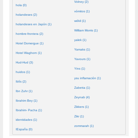
Volney (2)
hola (0)
vómitos (1)
holandeses (2)
wékil (1)
holandeses en Japón (1)
William Morris (1)
hombre-frontera (2)
yalek (1)
Hotel Domergue (1)
Yamaks (1)
Hotel Waghorn (1)
Yavours (1)
Hud-Hud (3)
Yins (1)
huidos (1)
ysu inflamación (1)
Iblís (2)
Zabetta (1)
Ibn Zuhr (1)
Zeynab (4)
Ibrahim Bey (1)
Zikkers (1)
Ibrahim- Pacha (1)
Zikr (1)
identidades (1)
zommarah (1)
IEspaña (0)