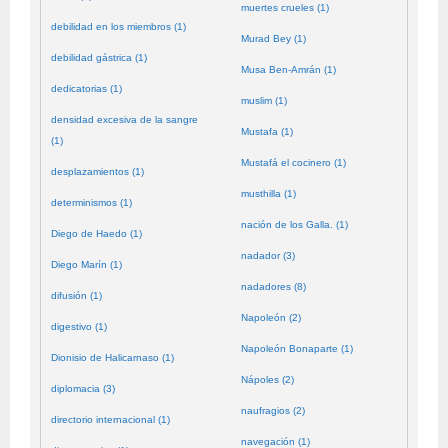
muertes crueles (1)
debilidad en los miembros (1)
Murad Bey (1)
debilidad gástrica (1)
Musa Ben-Amrán (1)
dedicatorias (1)
muslim (1)
densidad excesiva de la sangre
Mustafa (1)
(1)
Mustafá el cocinero (1)
desplazamientos (1)
musthilla (1)
determinismos (1)
nación de los Galla. (1)
Diego de Haedo (1)
nadador (3)
Diego Marín (1)
nadadores (8)
difusión (1)
Napoleón (2)
digestivo (1)
Napoleón Bonaparte (1)
Dionisio de Halicarnaso (1)
Nápoles (2)
diplomacia (3)
naufragios (2)
directorio internacional (1)
navegación (1)