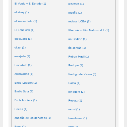
El Verde y El Dorado (1)
rescates (1)
el virrey (1)
reseña (1)
el Yemen feliz (1)
revista ILCEA (1)
El-Esbekieh (1)
Rhaouïs sultán Mahmoud II (1)
electuario (1)
río Cedrón (1)
eliael (1)
río Jordán (1)
emajada (1)
Robert Musil (1)
Embabeh (1)
Rodope (1)
embajadas (1)
Rodrigo de Vivero (3)
Emile Lubbert (1)
Roma (1)
Emilio Sola (4)
ronquera (2)
En la frontera (1)
Roseta (1)
Eneas (1)
roumi (1)
engaño de los derviches (1)
Roxelanne (1)
Enoc (2)
rumi (1)