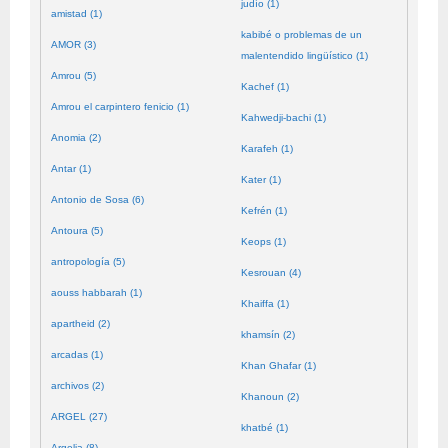
judío (1)
amistad (1)
kabibé o problemas de un
AMOR (3)
malentendido lingüístico (1)
Amrou (5)
Kachef (1)
Amrou el carpintero fenicio (1)
Kahwedji-bachi (1)
Anomia (2)
Karafeh (1)
Antar (1)
Kater (1)
Antonio de Sosa (6)
Kefrén (1)
Antoura (5)
Keops (1)
antropología (5)
Kesrouan (4)
aouss habbarah (1)
Khaiffa (1)
apartheid (2)
khamsín (2)
arcadas (1)
Khan Ghafar (1)
archivos (2)
Khanoun (2)
ARGEL (27)
khatbé (1)
Argelia (8)