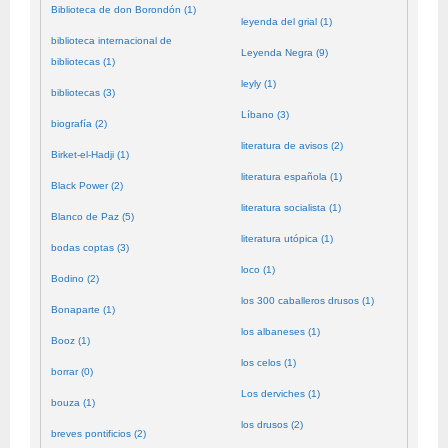
Biblioteca de don Borondón (1)
leyenda del grial (1)
biblioteca internacional de
Leyenda Negra (9)
bibliotecas (1)
leyly (1)
bibliotecas (3)
Líbano (3)
biografía (2)
literatura de avisos (2)
Birket-el-Hadji (1)
literatura española (1)
Black Power (2)
literatura socialista (1)
Blanco de Paz (5)
literatura utópica (1)
bodas coptas (3)
loco (1)
Bodino (2)
los 300 caballeros drusos (1)
Bonaparte (1)
los albaneses (1)
Booz (1)
los celos (1)
borrar (0)
Los derviches (1)
bouza (1)
los drusos (2)
breves pontificios (2)