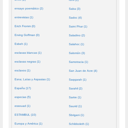
ensayo poemático (2)
Saba (3)
entrevistas (1)
Sadoc (4)
Erich Fromm (0)
Saint Phar (1)
Erving Goffman (0)
Saladino (2)
Esbeh (1)
Salahoc (1)
esclavas blancas (1)
Salomón (3)
esclavas negras (1)
Samotracia (1)
esclavos (1)
San Juan de Acre (4)
Esna; Laïas y Aspasias (1)
Saqqarah (1)
España (17)
Sarahil (2)
especias (5)
Sartre (1)
essouad (1)
Saurid (1)
ESTAMBUL (10)
Sbrigani (1)
Europa y América (1)
Schibboleth (1)