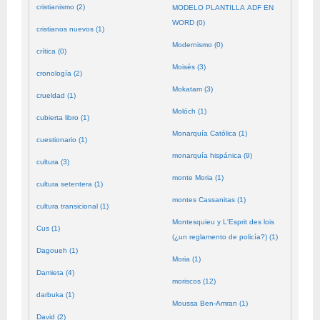
cristianismo (2)
MODELO PLANTILLA ADF EN
WORD (0)
cristianos nuevos (1)
Modernismo (0)
crítica (0)
Moisés (3)
cronología (2)
Mokatam (3)
crueldad (1)
Molóch (1)
cubierta libro (1)
Monarquía Católica (1)
cuestionario (1)
monarquía hispánica (9)
cultura (3)
monte Moria (1)
cultura setentera (1)
montes Cassanitas (1)
cultura transicional (1)
Montesquieu y L'Esprit des lois
Cus (1)
(¿un reglamento de policía?) (1)
Dagoueh (1)
Moria (1)
Damieta (4)
moriscos (12)
darbuka (1)
Moussa Ben-Amran (1)
David (2)