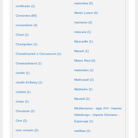
maronitas (5)
certificado (1)
Martin Lutero (0)
Cervantes (68)
marxismo (0)
cervantismo (4)
máscara (1)
Cham (1)
Mascarille (1)
Champolion (1)
Mataré (1)
Charakhanieh o Cercasorum (1)
Mateo Rizzi (0)
Chateaubriand (1)
materiales (1)
cheikh (1)
Mathusaël (1)
cheikh El-Bekry (1)
Matttarée (1)
chélebi (1)
Maviaël (2)
chiste (1)
Mediterraneo - siglo XVI - Imperio
Choubrah (2)
Habsburgo - Imperio Otomano -
Cine (2)
Espionaje (1)
cine corsario (2)
mekkias (1)