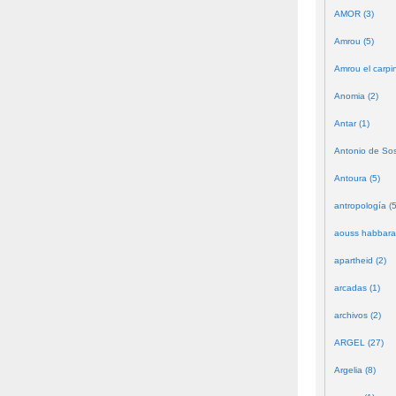
AMOR (3)
Amrou (5)
Amrou el carpin
Anomia (2)
Antar (1)
Antonio de Sos
Antoura (5)
antropología (5
aouss habbara
apartheid (2)
arcadas (1)
archivos (2)
ARGEL (27)
Argelia (8)