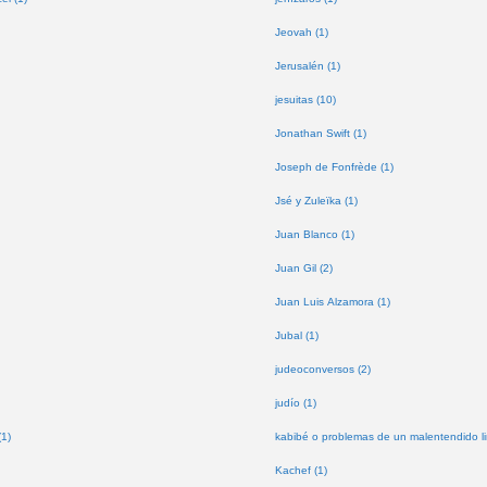
Jeovah (1)
Jerusalén (1)
jesuitas (10)
Jonathan Swift (1)
Joseph de Fonfrède (1)
Jsé y Zuleïka (1)
Juan Blanco (1)
Juan Gil (2)
Juan Luis Alzamora (1)
Jubal (1)
judeoconversos (2)
judío (1)
(1)
kabibé o problemas de un malentendido lin
Kachef (1)