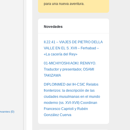
para una nueva aventura.
Novedades
II.22.41 – VIAJES DE PIETRO DELLA
VALLE EN EL S. XVII – Ferhabad –
«La cacería del Rey»
01-MICHIYOSHI AOKI: RENNYO.
Traductor y presentador, OSAMI
TAKIZAWA
DIPLOINMED del IH-CSIC Relatos
fronterizos: la descripción de las
ciudades musulmanas en el mundo
moderno (ss. XVI-XVII) Coordinan
Francesco Caprioli y Rubén
rvantes (0)
González Cuerva