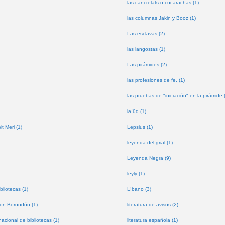
las cancrelats o cucarachas (1)
las columnas Jakin y Booz (1)
Las esclavas (2)
las langostas (1)
Las pirámides (2)
las profesiones de fe. (1)
las pruebas de "iniciación" en la pirámide 
laʿūq (1)
t Meri (1)
Lepsius (1)
leyenda del grial (1)
Leyenda Negra (9)
leyly (1)
bliotecas (1)
Líbano (3)
don Borondón (1)
literatura de avisos (2)
nacional de bibliotecas (1)
literatura española (1)