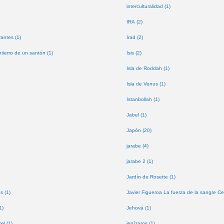
interculturalidad (1)
IRA (2)
antes (1)
Irad (2)
tierro de un santón (1)
Isis (2)
Isla de Roddah (1)
Isla de Venus (1)
Istanbollah (1)
Jabel (1)
Japón (20)
jarabe (4)
jarabe 2 (1)
Jardín de Rosette (1)
s (1)
Javier Figueroa La fuerza de la sangre Ce
1)
Jehová (1)
l (1)
jenízaros (1)