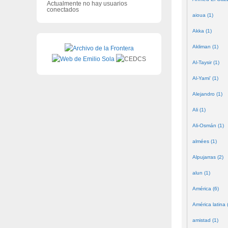
Actualmente no hay usuarios
conectados
aioua (1)
Akka (1)
Akliman (1)
Al-Taysir (1)
Al-Yami' (1)
Alejandro (1)
Ali (1)
Ali-Osmán (1)
almées (1)
Alpujarras (2)
alun (1)
América (6)
América latina 
amistad (1)