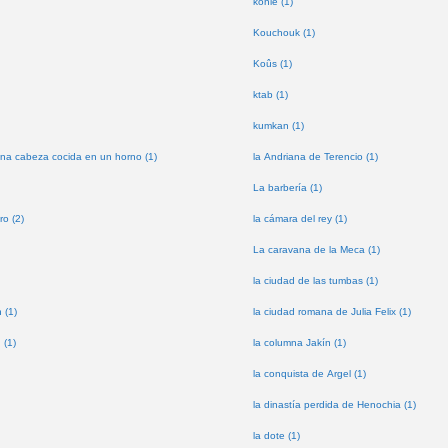
kohle (1)
Kouchouk (1)
Koûs (1)
ktab (1)
kumkan (1)
na cabeza cocida en un horno (1)
la Andriana de Terencio (1)
La barbería (1)
ro (2)
la cámara del rey (1)
La caravana de la Meca (1)
la ciudad de las tumbas (1)
 (1)
la ciudad romana de Julia Felix (1)
 (1)
la columna Jakín (1)
la conquista de Argel (1)
la dinastía perdida de Henochia (1)
la dote (1)