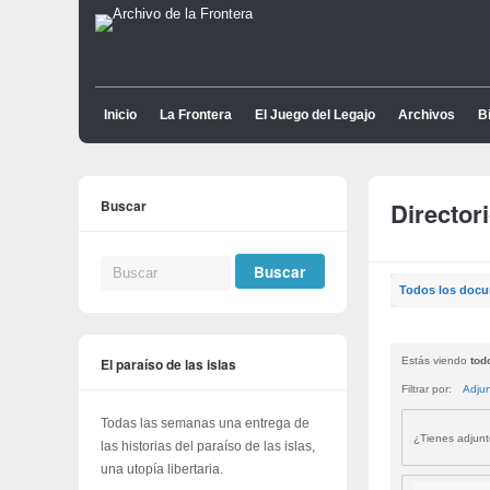
Inicio
La Frontera
El Juego del Legajo
Archivos
Bi
Buscar
Director
Todos los doc
El paraíso de las islas
Estás viendo
tod
Filtrar por:
Adju
Todas las semanas una entrega de
¿Tienes adjun
las historias del paraíso de las islas,
una utopía libertaria.
Buscar