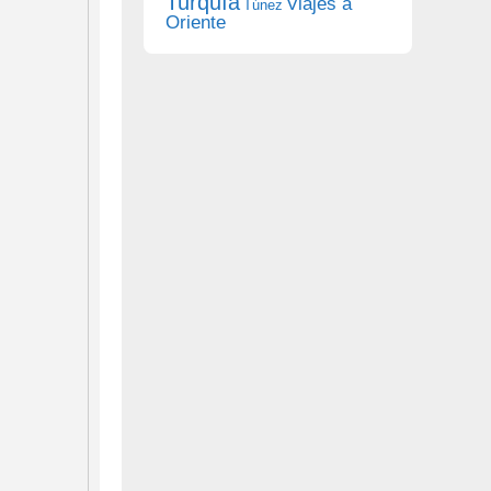
Turquía
Viajes a
Túnez
Oriente