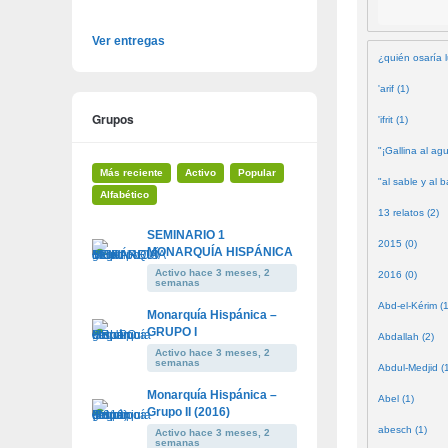
Ver entregas
¿quién osaría l
'arif (1)
Grupos
'ifrit (1)
"¡Gallina al agu
Más reciente
Activo
Popular
"al sable y al b
Alfabético
13 relatos (2)
SEMINARIO 1
2015 (0)
MONARQUÍA HISPÁNICA
Activo hace 3 meses, 2
2016 (0)
semanas
Abd-el-Kérim (1
Monarquía Hispánica –
GRUPO I
Abdallah (2)
Activo hace 3 meses, 2
semanas
Abdul-Medjid (
Monarquía Hispánica –
Abel (1)
Grupo II (2016)
abesch (1)
Activo hace 3 meses, 2
semanas