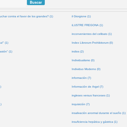
uchar contra el favor de los grandes? (1)
il Giorgione (1)
iLUSTRE FREGONA (1)
inconvenientes del celibato (1)
a!" (1)
Index Librorum Prohibitorum (0)
astón" (1)
indios (2)
Individualismo (0)
Individuo Moderno (0)
información (7)
)
Información de Argel (7)
ingleses versus franceses (1)
1)
inquisición (7)
insalivación anormal durante el sueño (1)
insuficiencia hepática y gástrica (1)