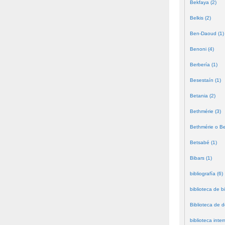
Bekfaya (2)
Belkis (2)
Ben-Daoud (1)
Benoni (4)
Berbería (1)
Besestaín (1)
Betania (2)
Bethmérie (3)
Bethmérie o Bei
Betsabé (1)
Bibars (1)
bibliografía (6)
biblioteca de bi
Biblioteca de 
biblioteca inter