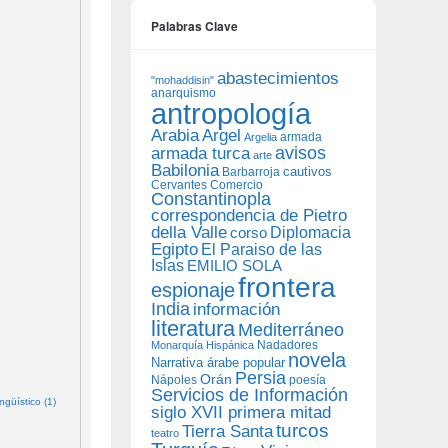
Palabras Clave
abastecimientos
"mohaddisin"
anarquismo
antropología
Arabia
Argel
armada
Argelia
avisos
armada turca
arte
Babilonia
Barbarroja
cautivos
Cervantes
Comercio
Constantinopla
correspondencia de Pietro
della Valle
Diplomacia
corso
Egipto
El Paraiso de las
Islas
EMILIO SOLA
frontera
espionaje
India
información
literatura
Mediterráneo
Nadadores
Monarquía Hispánica
novela
Narrativa árabe popular
Persia
Orán
Nápoles
poesía
Servicios de Información
güístico (1)
siglo XVII primera mitad
turcos
Tierra Santa
teatro