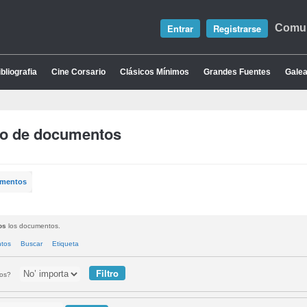
Entrar
Registrarse
Comun
bliografia
Cine Corsario
Clásicos Mínimos
Grandes Fuentes
Galea
io de documentos
umentos
os
los documentos.
ntos
Buscar
Etiqueta
tos?