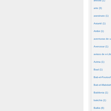
arouss (1)
arte (3)
asesinato (1)
Astarté (1)
Atribir (1)
aventuras de u
Avenzoar (1)
avisos de e-Lib
Azima (1)
Baal (1)
Bab-el-Foutouh
Bab-el-Mabdah
Babilonia (1)
bakchis (1)
Balkis (6)