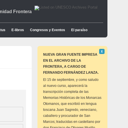
idad Frontera
tus
E-libros
Congresos y Eventos
El paraíso
Descartar
Χ
este
NUEVA GRAN FUENTE IMPRESA
aviso
EN EL ARCHIVO DE LA
FRONTERA, A CARGO DE
FERNANDO FERNÁNDEZ LANZA.
El 15 de septiembre, y como saludo
al nuevo curso, aparecerá la
transcripción completa de las
Memorias Históricas de los Monarcas
Otomanos, que escribió en lengua
toscana Juan Sagredo, veneciano,
caballero y procurador de San
Marcos; traducidas en castellano por
don Francisco de Olivares Murillo,