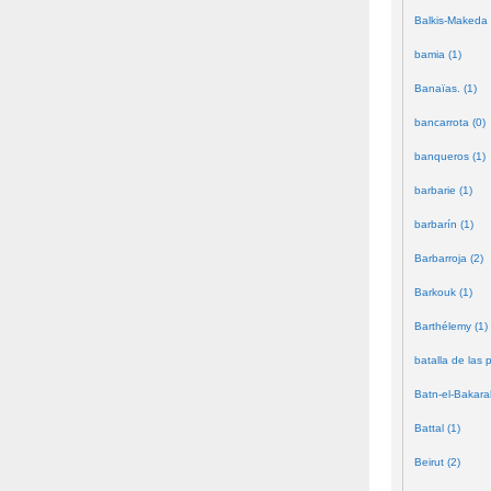
Balkis-Makeda 
bamia (1)
Banaïas. (1)
bancarrota (0)
banqueros (1)
barbarie (1)
barbarín (1)
Barbarroja (2)
Barkouk (1)
Barthélemy (1)
batalla de las 
Batn-el-Bakara
Battal (1)
Beirut (2)