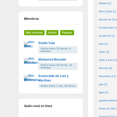
Abirám (1)
Abou Zeyd (1)
Miembros
abuelo de Cerv
Accidentado en
Más reciente
Activo
Popular
accidente (1)
Emilio Sola
Ada (1)
Activo hace 19 horas, 6
minutos
Adán (3)
Mohamed Mouslim
Adán y Eva (1)
Activo hace 22 horas, 41
minutos
Adonay (3)
Esmeralda de Luis y
Adoniram (11)
Martínez
aga (1)
Activo hace 1 dia, 18 horas
Agel (1)
agradecimiento
Quién está en línea
Ahías de Siló (
Ahmed El Gazze