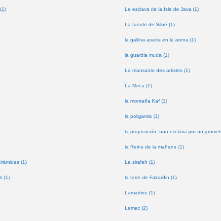
(1)
La esclava de la Isla de Java (1)
La fuente de Siloé (1)
la gallina asada en la arena (1)
la guardia muda (1)
La mansarde des artistes (1)
La Meca (1)
la montaña Kaf (1)
la poligamia (1)
la proposición: una esclava por un grumet
la Reina de la mañana (1)
pirámides (1)
La sirafeh (1)
h (1)
la torre de Fakardin (1)
Lamartine (1)
Lamec (2)