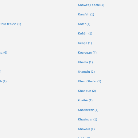
Kahwedji-bachi (1)
Karafeh (1)
tero fenicio (1)
Kater (1)
Kefrén (1)
Keops (1)
a (6)
Kesrouan (4)
Khaiffa (1)
)
khamsín (2)
h (1)
Khan Ghafar (1)
Khanoun (2)
khatbé (1)
Khatibecsir (1)
Khazindar (1)
Khowals (1)