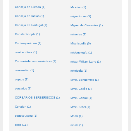
Consejo de Estado (1)
Micerino (1)
Consejo de Indias (1)
migraciones (5)
Consejo de Portugal (1)
Miguel de Cervantes (1)
Constantinopla (1)
minorías (2)
Contemporánea (1)
Misericordia (0)
contracultura (1)
misionología (1)
Contrariedades domésticas (1)
mister William Lane (1)
conversión (1)
mitología (1)
coptos (3)
Mme. Bonhomme (1)
corsarios (7)
Mme. Carlès (3)
CORSARIOS BERBERISCOS (1)
Mme. Cartou (1)
Corydon (1)
Mme. Staël (1)
couscoussou (1)
Moab (1)
crisis (11)
moals (1)