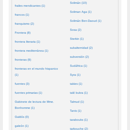
Solimán (10)
frailes mendicantes (1)
Soliman Aga (1)
francos (1)
Solimán Ben-Daoud (1)
franquismo (2)
Sosa (2)
Frontera (8)
Sterkin (1)
frontera literaria (1)
subalternidad (2)
frontera mediterránea (1)
subversión (2)
fronteras (9)
Sudáfrica (1)
fronteras en el mundo hispanico
(1)
Syra (1)
fuentes (3)
takies (1)
fuentes primarias (1)
talé bukra (1)
Gabinete de lectura de Mme.
Talmud (1)
Bonhomme (1)
Tanis (1)
Galdós (0)
tarabouks (1)
galeón (1)
tarbouche (2)