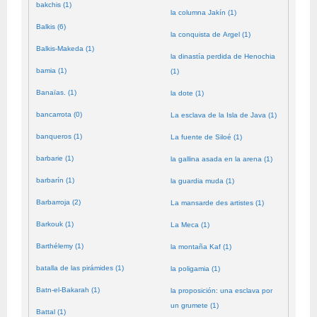
bakchis (1)
la columna Jakín (1)
Balkis (6)
la conquista de Argel (1)
Balkis-Makeda (1)
la dinastía perdida de Henochia
bamia (1)
(1)
Banaïas. (1)
la dote (1)
bancarrota (0)
La esclava de la Isla de Java (1)
banqueros (1)
La fuente de Siloé (1)
barbarie (1)
la gallina asada en la arena (1)
barbarín (1)
la guardia muda (1)
Barbarroja (2)
La mansarde des artistes (1)
Barkouk (1)
La Meca (1)
Barthélemy (1)
la montaña Kaf (1)
batalla de las pirámides (1)
la poligamia (1)
Batn-el-Bakarah (1)
la proposición: una esclava por
un grumete (1)
Battal (1)