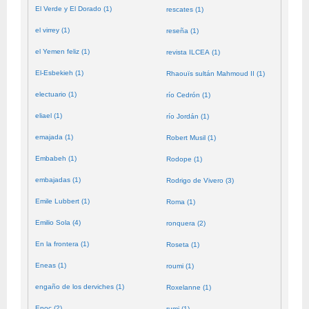
El Verde y El Dorado (1)
rescates (1)
el virrey (1)
reseña (1)
el Yemen feliz (1)
revista ILCEA (1)
El-Esbekieh (1)
Rhaouïs sultán Mahmoud II (1)
electuario (1)
río Cedrón (1)
eliael (1)
río Jordán (1)
emajada (1)
Robert Musil (1)
Embabeh (1)
Rodope (1)
embajadas (1)
Rodrigo de Vivero (3)
Emile Lubbert (1)
Roma (1)
Emilio Sola (4)
ronquera (2)
En la frontera (1)
Roseta (1)
Eneas (1)
roumi (1)
engaño de los derviches (1)
Roxelanne (1)
Enoc (2)
rumi (1)