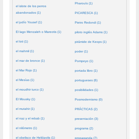
Pharouïs (1)
el islote de los perros
abandonados (1)
PICARESCA (1)
el judío Yousef (1)
Pietro Redondi (1)
El lago Menzaleh o Mareotis (1)
piloto inglés Adams (1)
el loti (1)
pirámide de Keops (1)
el mahmil (1)
poder (1)
el mar de bronce (1)
Pompeyo (1)
el Mar Rojo (1)
portada libro (1)
el Mesías (1)
portugueses (6)
el moudhir turco (1)
posibilidades (1)
El Mousky (1)
Posmodernismo (0)
el mutahir (1)
PRÁCTICAS (2)
el naz y el rebab (1)
presentación (3)
el nilómetro (1)
programa (2)
el obelisco de Heliópolis (1)
propaganda (7)