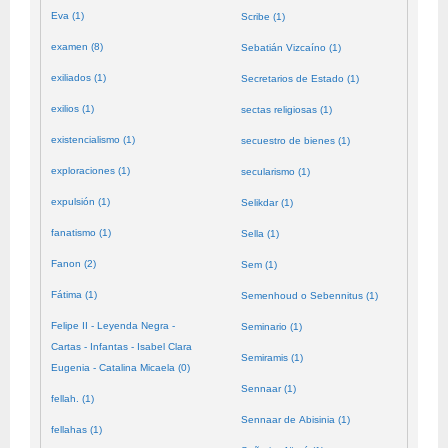
Eva (1)
Scribe (1)
examen (8)
Sebatián Vizcaíno (1)
exiliados (1)
Secretarios de Estado (1)
exilios (1)
sectas religiosas (1)
existencialismo (1)
secuestro de bienes (1)
exploraciones (1)
secularismo (1)
expulsión (1)
Selikdar (1)
fanatismo (1)
Sella (1)
Fanon (2)
Sem (1)
Fátima (1)
Semenhoud o Sebennitus (1)
Felipe II - Leyenda Negra -
Seminario (1)
Cartas - Infantas - Isabel Clara
Semiramis (1)
Eugenia - Catalina Micaela (0)
Sennaar (1)
fellah. (1)
Sennaar de Abisinia (1)
fellahas (1)