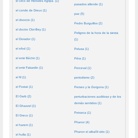
el circo de Herodes Agripa. (1)
pasados allende (1)
el conde de Dreux (1)
paz (5)
el divorcio (1)
Pedro Burguillos (2)
el doctro Clot-Bey (1)
Peligros de la hora de la siesta
el Dorador (1)
(1)
el efod (1)
Pelusa (1)
el emir Béchir (1)
Péra (1)
el emir Fakardin (1)
Perceval (1)
el fil (1)
periodismo (2)
el Fostat (1)
Perseo y la Gorgona (1)
El Garb (2)
perturbaciones auditivas y de los
demás sentidos (1)
El Ghazzel (1)
Petrarca (1)
El Greco (1)
Phanor (4)
el harem (1)
Phanor el albañil sirio (1)
el hulla (1)