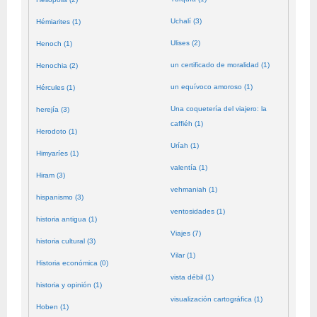
Uchalí (3)
Hémiarites (1)
Ulises (2)
Henoch (1)
un certificado de moralidad (1)
Henochia (2)
un equívoco amoroso (1)
Hércules (1)
Una coquetería del viajero: la
herejía (3)
caffiéh (1)
Herodoto (1)
Uríah (1)
Himyaríes (1)
valentía (1)
Hiram (3)
vehmaniah (1)
hispanismo (3)
ventosidades (1)
historia antigua (1)
Viajes (7)
historia cultural (3)
Vilar (1)
Historia económica (0)
vista débil (1)
historia y opinión (1)
visualización cartográfica (1)
Hoben (1)