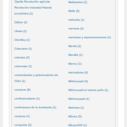
Cipolla Revolución agrícola
Melkisedek (1)
Revolución industrial Historia
Mello (3)
económica (1)
meloukia (1)
Cléber (2)
memoria (2)
climas (1)
memorias y representaciones (1)
Clot-Bey (1)
Menfis (2)
Colectario (1)
Menilék (1)
colonias (2)
Menou (1)
colonnate (1)
mercaderes (4)
comandantes y gobernadores de
Orán (1)
Méthousaël (4)
comercio (9)
Méthousaël el minero judío (1)
confesionalismo (1)
Méthoussaël (1)
confesiones de la bombarda (1)
Methram (1)
conjuros (1)
México (5)
conquista (2)
México500 (1)