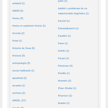
judío (1)
amistad (1)
kabibé o problemas de un
AMOR (3)
malentendido lingüístico (1)
Amrou (5)
Kachef (1)
Amrou el carpintero fenicio (1)
Kahwedji-bachi (1)
Anomia (2)
Karafeh (1)
Antar (1)
Kater (1)
Antonio de Sosa (6)
Kefrén (1)
Antoura (5)
Keops (1)
antropología (5)
Kesrouan (4)
aouss habbarah (1)
Khaiffa (1)
apartheid (2)
khamsín (2)
arcadas (1)
Khan Ghafar (1)
archivos (2)
Khanoun (2)
ARGEL (27)
khatbé (1)
Argelia (8)