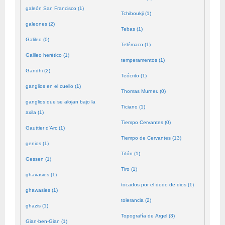
galeón San Francisco (1)
Tchiboukji (1)
galeones (2)
Tebas (1)
Galileo (0)
Telémaco (1)
Galileo herético (1)
temperamentos (1)
Gandhi (2)
Teócrito (1)
ganglios en el cuello (1)
Thomas Murner. (0)
ganglios que se alojan bajo la
Ticiano (1)
axila (1)
Tiempo Cervantes (0)
Gauttier d'Arc (1)
Tiempo de Cervantes (13)
genios (1)
Tifón (1)
Gessen (1)
Tiro (1)
ghavasies (1)
tocados por el dedo de dios (1)
ghawasies (1)
tolerancia (2)
ghazis (1)
Topografía de Argel (3)
Gian-ben-Gian (1)