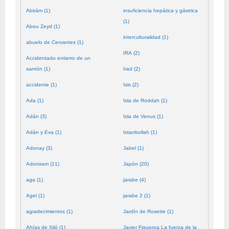
Abirám (1)
insuficiencia hepática y gástrica
(1)
Abou Zeyd (1)
interculturalidad (1)
abuelo de Cervantes (1)
IRA (2)
Accidentado entierro de un
santón (1)
Irad (2)
accidente (1)
Isis (2)
Ada (1)
Isla de Roddah (1)
Adán (3)
Isla de Venus (1)
Adán y Eva (1)
Istanbollah (1)
Adonay (3)
Jabel (1)
Adoniram (11)
Japón (20)
aga (1)
jarabe (4)
Agel (1)
jarabe 2 (1)
agradecimientos (1)
Jardín de Rosette (1)
Ahías de Siló (1)
Javier Figueroa La fuerza de la