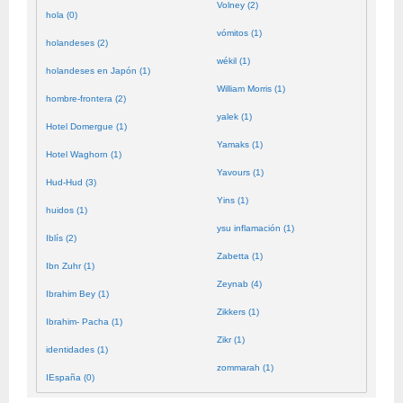
Volney (2)
hola (0)
vómitos (1)
holandeses (2)
wékil (1)
holandeses en Japón (1)
William Morris (1)
hombre-frontera (2)
yalek (1)
Hotel Domergue (1)
Yamaks (1)
Hotel Waghorn (1)
Yavours (1)
Hud-Hud (3)
Yins (1)
huidos (1)
ysu inflamación (1)
Iblís (2)
Zabetta (1)
Ibn Zuhr (1)
Zeynab (4)
Ibrahim Bey (1)
Zikkers (1)
Ibrahim- Pacha (1)
Zikr (1)
identidades (1)
zommarah (1)
IEspaña (0)