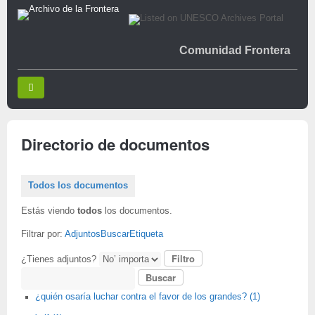
Comunidad Frontera
Directorio de documentos
Todos los documentos
Estás viendo
todos
los documentos.
Filtrar por:
Adjuntos
Buscar
Etiqueta
¿Tienes adjuntos?
Buscar
¿quién osaría luchar contra el favor de los grandes? (1)