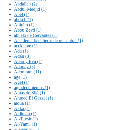
Abdallah (2)
Abdul-Medjid (1)
Abel (1)
abesch (1)
Abirám (1)
Abou Zeyd (1)
abuelo de Cervantes (1)
Accidentado entierro de un santón (1)
accidente (1)
Ada (1)
Adán (3)
Adán y Eva (1)
Adonay (3)
Adoniram (11)
aga (1)
Agel (1)
agradecimientos (1)
Ahías de Siló (1)
Ahmed El Gazzel (1)
aioua (1)
Akka (1)
Akliman (1)
Al-Taysir (1)
Al-Yami' (1)
Alejandro (1)