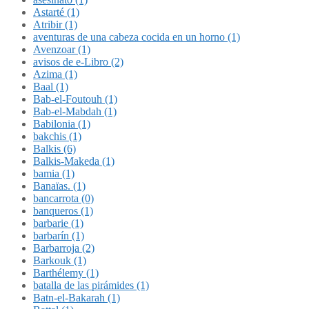
Astarté (1)
Atribir (1)
aventuras de una cabeza cocida en un horno (1)
Avenzoar (1)
avisos de e-Libro (2)
Azima (1)
Baal (1)
Bab-el-Foutouh (1)
Bab-el-Mabdah (1)
Babilonia (1)
bakchis (1)
Balkis (6)
Balkis-Makeda (1)
bamia (1)
Banaïas. (1)
bancarrota (0)
banqueros (1)
barbarie (1)
barbarín (1)
Barbarroja (2)
Barkouk (1)
Barthélemy (1)
batalla de las pirámides (1)
Batn-el-Bakarah (1)