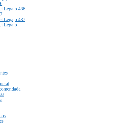
86
l Legajo 486
87
l Legajo 487
l Legajo
ntes
neral
recomendada
sas
ra
mos
es