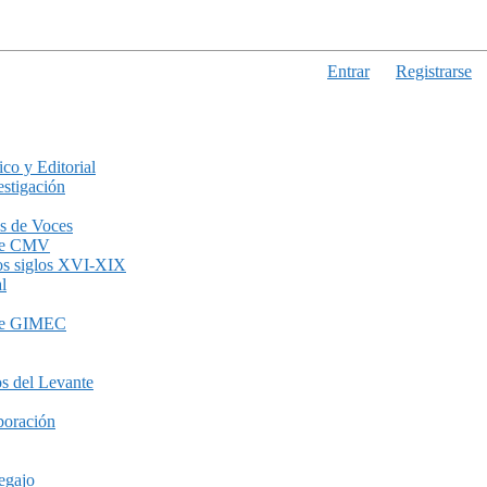
Entrar
Registrarse
ico y Editorial
stigación
s de Voces
de CMV
los siglos XVI-XIX
l
de GIMEC
s del Levante
boración
egajo