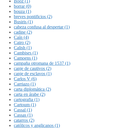
Booz (1)
borrar (0)
bouza (1)
breves pontificios (2)
Busiris (1)
cabeza confusa al despertar (1)
cadine (2)
Caín (4)
Cairo (2)
Calish (1)
Cambises (1)
Camoens (1)
campaña otromana de 1537 (1)
canje de cautivos (2)
canje de esclavos (1)
Carlos V (6)
Carriazo (1)
carta diplomática (2)
carta en árabe (2)
cartografia (1)
Cartoum (1)
Cassal (1)
Cassas (1)
catarros (2)
católicos y anglicanos (1)