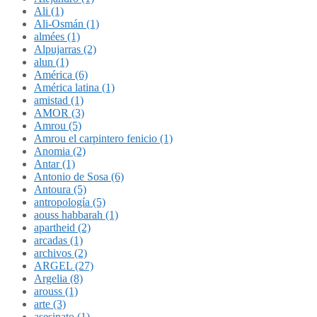
Ali (1)
Ali-Osmán (1)
almées (1)
Alpujarras (2)
alun (1)
América (6)
América latina (1)
amistad (1)
AMOR (3)
Amrou (5)
Amrou el carpintero fenicio (1)
Anomia (2)
Antar (1)
Antonio de Sosa (6)
Antoura (5)
antropología (5)
aouss habbarah (1)
apartheid (2)
arcadas (1)
archivos (2)
ARGEL (27)
Argelia (8)
arouss (1)
arte (3)
asesinato (1)