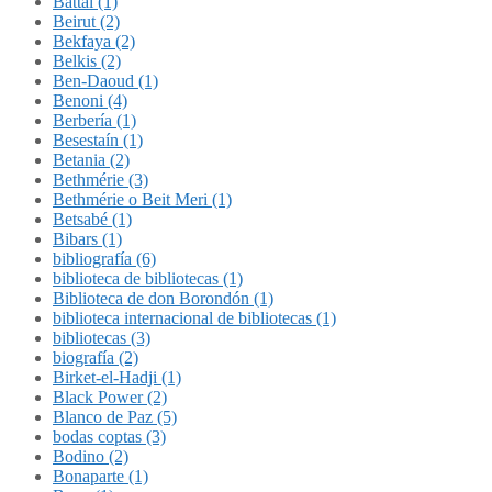
Battal (1)
Beirut (2)
Bekfaya (2)
Belkis (2)
Ben-Daoud (1)
Benoni (4)
Berbería (1)
Besestaín (1)
Betania (2)
Bethmérie (3)
Bethmérie o Beit Meri (1)
Betsabé (1)
Bibars (1)
bibliografía (6)
biblioteca de bibliotecas (1)
Biblioteca de don Borondón (1)
biblioteca internacional de bibliotecas (1)
bibliotecas (3)
biografía (2)
Birket-el-Hadji (1)
Black Power (2)
Blanco de Paz (5)
bodas coptas (3)
Bodino (2)
Bonaparte (1)