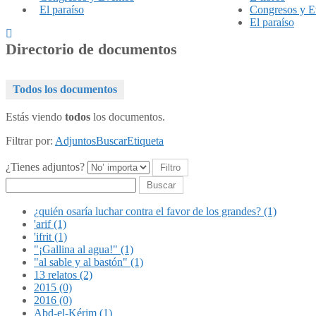
El paraíso
Congresos y E
El paraíso
Directorio de documentos
Todos los documentos
Estás viendo
todos
los documentos.
Filtrar por:
Adjuntos
Buscar
Etiqueta
¿Tienes adjuntos?
Buscar
¿quién osaría luchar contra el favor de los grandes? (1)
'arif (1)
'ifrit (1)
"¡Gallina al agua!" (1)
"al sable y al bastón" (1)
13 relatos (2)
2015 (0)
2016 (0)
Abd-el-Kérim (1)