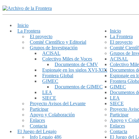
Inicio
La Frontera
Inicio
El proyecto
La Frontera
Comité Científico y Editorial
El proyecto
Grupos de Investigación
Comité Científ
ACISAL
Grupos de Inve
Colectivo Miles de Voces
ACISAL
Documentos de CMV
Colectivo Mile
Espionaje en los siglos XVI-XIX
Documentos 
Frontera Global
Espionaje en 
GIMEC
Frontera Globa
Documentos de GIMEC
GIMEC
LEA
Documentos 
SIECE
LEA
Proyecto Avisos del Levante
SIECE
Participar
Proyecto Aviso
Apoyo y Colaboración
Participar
Enlaces
Apoyo y Cola
Contacta
Enlaces
El Juego del Legajo
Contacta
Info Legajo 486
El Juego del L