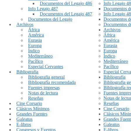
Documentos del Legajo 486
Info Legajo 4
Info Legajo 487
Documentos de
Documentos del Legajo 487
Info Legajo 4
Documentos del Legajo
Documentos de
Archivos
Documentos de
África
Archivos
América
África
Eurasia
América
Europa
Eurasia
Índico
Europa
Mediterráneo
Índico
Pacífico
Mediterráneo
Especial Cervantes
Pacífico
Bibliografia
Especial Cerva
Bibliografia general
Bibliografia
Bibliografía recomendada
Bibliografia ge
Fuentes impresas
Bibliografía 
Notas de lectura
Fuentes impre
Reseñas
Notas de lectu
Cine Corsario
Reseñas
Clásicos Mínimos
Cine Corsario
Grandes Fuentes
Clásicos Míni
Galeatus
Grandes Fuent
E-libros
Galeatus
Congresos y Eventos
E-libros