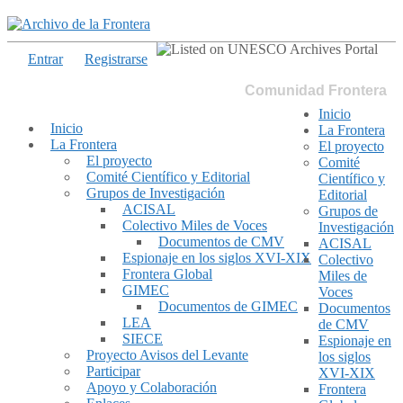
Entrar
Registrarse
Comunidad Frontera
Inicio
Inicio
La Frontera
La Frontera
El proyecto
El proyecto
Comité
Comité Científico y Editorial
Científico y
Grupos de Investigación
Editorial
ACISAL
Grupos de
Colectivo Miles de Voces
Investigación
Documentos de CMV
ACISAL
Espionaje en los siglos XVI-XIX
Colectivo
Frontera Global
Miles de
GIMEC
Voces
Documentos de GIMEC
Documentos
LEA
de CMV
SIECE
Espionaje en
Proyecto Avisos del Levante
los siglos
Participar
XVI-XIX
Apoyo y Colaboración
Frontera