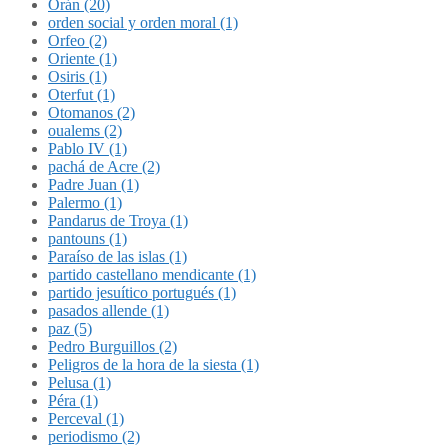
Orán (20)
orden social y orden moral (1)
Orfeo (2)
Oriente (1)
Osiris (1)
Oterfut (1)
Otomanos (2)
oualems (2)
Pablo IV (1)
pachá de Acre (2)
Padre Juan (1)
Palermo (1)
Pandarus de Troya (1)
pantouns (1)
Paraíso de las islas (1)
partido castellano mendicante (1)
partido jesuítico portugués (1)
pasados allende (1)
paz (5)
Pedro Burguillos (2)
Peligros de la hora de la siesta (1)
Pelusa (1)
Péra (1)
Perceval (1)
periodismo (2)