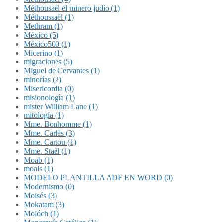
Méthousaël el minero judío (1)
Méthoussaël (1)
Methram (1)
México (5)
México500 (1)
Micerino (1)
migraciones (5)
Miguel de Cervantes (1)
minorías (2)
Misericordia (0)
misionología (1)
mister William Lane (1)
mitología (1)
Mme. Bonhomme (1)
Mme. Carlès (3)
Mme. Cartou (1)
Mme. Staël (1)
Moab (1)
moals (1)
MODELO PLANTILLA ADF EN WORD (0)
Modernismo (0)
Moisés (3)
Mokatam (3)
Molóch (1)