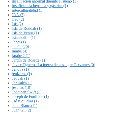
insalivación anormal durante el sueño (1)
insuficiencia hepática y gástrica (1)
interculturalidad (1)
IRA (2)
Irad (2)
Isis (2)
Isla de Roddah (1)
Isla de Venus (1)
Istanbollah (1)
Jabel (1)
Japón (20)
jarabe (4)
jarabe 2 (1)
Jardín de Rosette (1)
Javier Figueroa La fuerza de la sangre Cervantes (0)
Jehová (1)
jenízaros (1)
Jeovah (1)
Jerusalén (1)
jesuitas (10)
Jonathan Swift (1)
Joseph de Fonfrède (1)
Jsé y Zuleïka (1)
Juan Blanco (1)
Juan Gil (2)