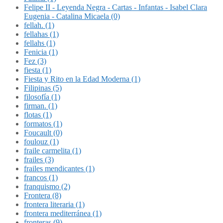
Felipe II - Leyenda Negra - Cartas - Infantas - Isabel Clara
Eugenia - Catalina Micaela (0)
fellah. (1)
fellahas (1)
fellahs (1)
Fenicia (1)
Fez (3)
fiesta (1)
Fiesta y Rito en la Edad Moderna (1)
Filipinas (5)
filosofía (1)
firman. (1)
flotas (1)
formatos (1)
Foucault (0)
foulouz (1)
fraile carmelita (1)
frailes (3)
frailes mendicantes (1)
francos (1)
franquismo (2)
Frontera (8)
frontera literaria (1)
frontera mediterránea (1)
fronteras (9)