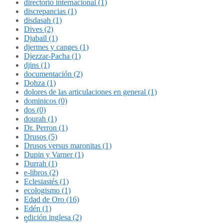
directorio internacional (1)
discrepancias (1)
disdasah (1)
Dives (2)
Djabaïl (1)
djermes y canges (1)
Djezzar-Pacha (1)
djins (1)
documentación (2)
Dohza (1)
dolores de las articulaciones en general (1)
dominicos (0)
dos (0)
dourah (1)
Dr. Perron (1)
Drusos (5)
Drusos versus maronitas (1)
Dupin y Varner (1)
Durrah (1)
e-libros (2)
Eclesiastés (1)
ecologismo (1)
Edad de Oro (16)
Edén (1)
edición inglesa (2)