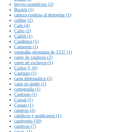
breves pontificios (2)
Busiris (1)
cabeza confusa al despertar (1)
cadine (2)
Caín (4)
Cairo (2)
Calish (1)
Cambises (1)
Camoens (1)
campaña otromana de 1537 (1)
canje de cautivos (2)
canje de esclavos (1)
Carlos V (6)
Carriazo (1)
carta diplomática (2)
carta en árabe (2)
cartografia (1)
Cartoum (1)
Cassal (1)
Cassas (1)
catarros (2)
católicos y anglicanos (1)
cautiverio (10)
cautivos (7)
cavas. (1)