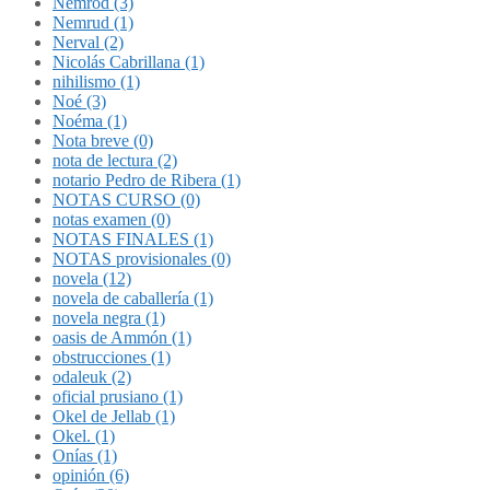
Nemrod (3)
Nemrud (1)
Nerval (2)
Nicolás Cabrillana (1)
nihilismo (1)
Noé (3)
Noéma (1)
Nota breve (0)
nota de lectura (2)
notario Pedro de Ribera (1)
NOTAS CURSO (0)
notas examen (0)
NOTAS FINALES (1)
NOTAS provisionales (0)
novela (12)
novela de caballería (1)
novela negra (1)
oasis de Ammón (1)
obstrucciones (1)
odaleuk (2)
oficial prusiano (1)
Okel de Jellab (1)
Okel. (1)
Onías (1)
opinión (6)