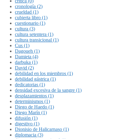
crítica (0)
cronología (2)
crueldad (1)
cubierta libro (1)
cuestionario (1)
cultura (3)
cultura setentera (1)
cultura transicional (1)
Cus (1)
Dagoueh (1)
Damieta (4)
darbuka (1)
David (2)
debilidad en los miembros (1)
debilidad gástrica (1)
dedicatorias (1)
densidad excesiva de la sangre (1)
desplazamientos (1)
determinismos (1)
Diego de Haedo (1)
Diego Marín (1)
difusión (1)
digestivo (1)
Dionisio de Halicarnaso (1)
diplomacia (3)