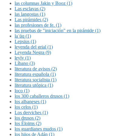
las columnas Jakin y Booz (1)
Las esclavas (2)
las langostas (1)
Las pirámides (2)
las profesiones de fe. (1)
las pruebas de "iniciación" en la pirámide (1)
laʿūq (1)
Lepsius (1)
leyenda del grial (1)
Leyenda Negra (9)
leyly (1)
Líbano (3)
literatura de avisos (2)
literatura española (1)
literatura socialista (1)
literatura utópica (1)
loco (1)
los 300 caballeros drusos (1)
los albaneses (1)
los celos (1)
Los derviches (1)
los drusos (2)
los Éloïms (2)
los guardianes mudos (1)
los hijos de Adán (1)