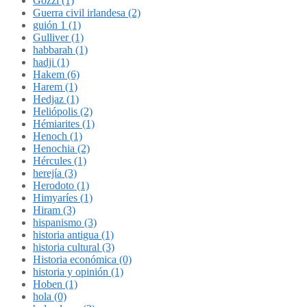
Gozzi (1)
Guerra civil irlandesa (2)
guión 1 (1)
Gulliver (1)
habbarah (1)
hadji (1)
Hakem (6)
Harem (1)
Hedjaz (1)
Heliópolis (2)
Hémiarites (1)
Henoch (1)
Henochia (2)
Hércules (1)
herejía (3)
Herodoto (1)
Himyaríes (1)
Hiram (3)
hispanismo (3)
historia antigua (1)
historia cultural (3)
Historia económica (0)
historia y opinión (1)
Hoben (1)
hola (0)