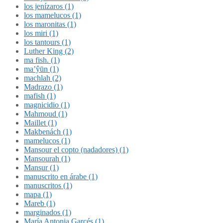
los jenízaros (1)
los mamelucos (1)
los maronitas (1)
los miri (1)
los tantours (1)
Luther King (2)
ma fish. (1)
ma’ŷūn (1)
machlah (2)
Madrazo (1)
mafish (1)
magnicidio (1)
Mahmoud (1)
Maillet (1)
Makbenách (1)
mamelucos (1)
Mansour el copto (nadadores) (1)
Mansourah (1)
Mansur (1)
manuscrito en árabe (1)
manuscritos (1)
mapa (1)
Mareb (1)
marginados (1)
María Antonia Garcés (1)