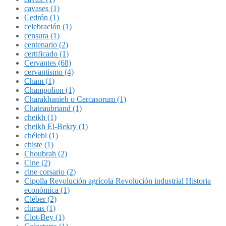
cavases (1)
Cedrón (1)
celebración (1)
censura (1)
centenario (2)
certificado (1)
Cervantes (68)
cervantismo (4)
Cham (1)
Champolion (1)
Charakhanieh o Cercasorum (1)
Chateaubriand (1)
cheikh (1)
cheikh El-Bekry (1)
chélebi (1)
chiste (1)
Choubrah (2)
Cine (2)
cine corsario (2)
Cipolla Revolución agrícola Revolución industrial Historia
económica (1)
Cléber (2)
climas (1)
Clot-Bey (1)