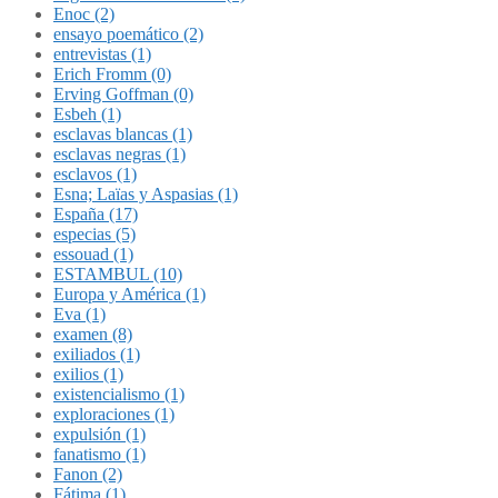
Enoc (2)
ensayo poemático (2)
entrevistas (1)
Erich Fromm (0)
Erving Goffman (0)
Esbeh (1)
esclavas blancas (1)
esclavas negras (1)
esclavos (1)
Esna; Laïas y Aspasias (1)
España (17)
especias (5)
essouad (1)
ESTAMBUL (10)
Europa y América (1)
Eva (1)
examen (8)
exiliados (1)
exilios (1)
existencialismo (1)
exploraciones (1)
expulsión (1)
fanatismo (1)
Fanon (2)
Fátima (1)