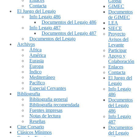
Enlaces
Global
Contacta
GIMEC
El Juego del Legajo
Documentos
Info Legajo 486
de GIMEC
Documentos del Legajo 486
LEA
Info Legajo 487
SIECE
Documentos del Legajo 487
Proyecto
Documentos del Legajo
Avisos del
Archivos
Levante
África
Participar
América
Apoyo y
Eurasia
Colaboración
Europa
Enlaces
Índico
Contacta
Mediterráneo
El Juego del
Pacífico
Legajo
Especial Cervantes
Info Legajo
Bibliografia
486
Bibliografia general
Documentos
Bibliografía recomendada
del Legajo
Fuentes impresas
486
Notas de lectura
Info Legajo
Reseñas
487
Cine Corsario
Documentos
Clásicos Mínimos
del Legajo