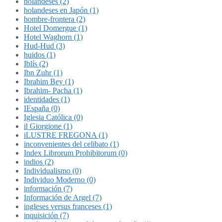
holandeses (2)
holandeses en Japón (1)
hombre-frontera (2)
Hotel Domergue (1)
Hotel Waghorn (1)
Hud-Hud (3)
huidos (1)
Iblís (2)
Ibn Zuhr (1)
Ibrahim Bey (1)
Ibrahim- Pacha (1)
identidades (1)
IEspaña (0)
Iglesia Católica (0)
il Giorgione (1)
iLUSTRE FREGONA (1)
inconvenientes del celibato (1)
Index Librorum Prohibitorum (0)
indios (2)
Individualismo (0)
Individuo Moderno (0)
información (7)
Información de Argel (7)
ingleses versus franceses (1)
inquisición (7)