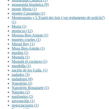
Monarquía Católica (1)
monarquía hispánica (9)
monte Moria (1)
montes Cassanitas (1)
Montesquieu y L'Esprit des lois (¿un reglamento de policía?)
(1)
Moria (1)
moriscos (12)
Moussa Ben-Amran (1)
muertes crueles (1)
Murad Bey (1)
Musa Ben-Amrán (1)
muslim (1)
Mustafa (1)
Mustafá el cocinero (1)
musthilla (1)
nación de los Galla. (1)
nadador (3)
nadadores (8)
Napoleón (2)
Napoleón Bonaparte (1)
Nápoles (2)
naufragios (2)
navegación (1)
negociaciones (1)