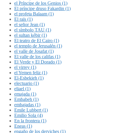
el Príncipe de los Genios (1)
El príncipe druso Fakardin (1)
el profeta Balaam (1)
El raïs (1)
el señor Jean (1)
el símbolo TAU (1)
el sultan kébir (1)
El teatro de El Cairo (1)
el templo de Jerusalén (1)
el valle de Josafat (1)
El valle de los califas (1)
El Verde y El Dorado (1)
el virrey (1)
el Yemen feliz (1)
El-Esbekieh (1)
electuario (1)
eliael (1)
emajada (1)
Embabeh (1)
embajadas (1)
Emile Lubbert (1)
Emilio Sola (4)
En la frontera (1)
Eneas (1)
engaño de los derviches (1)