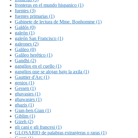
fronteras en el mundo hispanico (1)
fuentes (3)
fuentes primarias (1)
Gabinete de lectura de Mme. Bonhomme (1)
Galdós (0)
galeón (1)
galeón San Francisco (1)
galeones (2)
Galileo (0)
Galileo herético (1)
Gandhi (2)
ganglios en el cuello (1)
ganglios que se alojan bajo la axila (1)
Gauttier d'Arc (1)
genios (1)
Gessen (1)
ghavasies (1)
ghawasies (1)
ghazis (1)
Gian-ben-Gian (1)
Giblim (1)
Gizeh (2)
gli cani e gli francesi (1)
GLOSARIO de palabras extranjeras o raras (1)