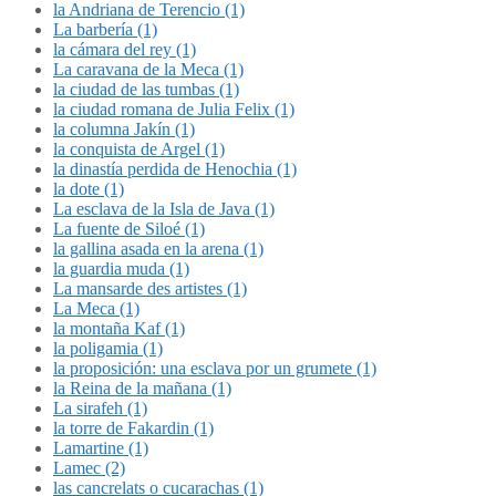
la Andriana de Terencio (1)
La barbería (1)
la cámara del rey (1)
La caravana de la Meca (1)
la ciudad de las tumbas (1)
la ciudad romana de Julia Felix (1)
la columna Jakín (1)
la conquista de Argel (1)
la dinastía perdida de Henochia (1)
la dote (1)
La esclava de la Isla de Java (1)
La fuente de Siloé (1)
la gallina asada en la arena (1)
la guardia muda (1)
La mansarde des artistes (1)
La Meca (1)
la montaña Kaf (1)
la poligamia (1)
la proposición: una esclava por un grumete (1)
la Reina de la mañana (1)
La sirafeh (1)
la torre de Fakardin (1)
Lamartine (1)
Lamec (2)
las cancrelats o cucarachas (1)