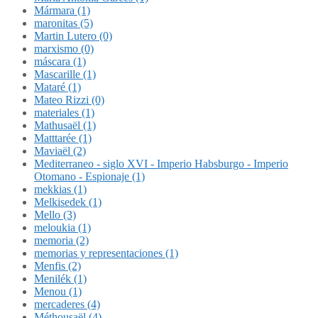
Mármara (1)
maronitas (5)
Martin Lutero (0)
marxismo (0)
máscara (1)
Mascarille (1)
Mataré (1)
Mateo Rizzi (0)
materiales (1)
Mathusaël (1)
Matttarée (1)
Maviaël (2)
Mediterraneo - siglo XVI - Imperio Habsburgo - Imperio
Otomano - Espionaje (1)
mekkias (1)
Melkisedek (1)
Mello (3)
meloukia (1)
memoria (2)
memorias y representaciones (1)
Menfis (2)
Menilék (1)
Menou (1)
mercaderes (4)
Méthousaël (4)