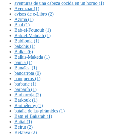
aventuras de una cabeza cocida en un horno (1)
Avenzoar (1)
avisos de e-Libro (2)
Azima (1)
Baal (1)
Bab-el-Foutouh (1)
Bab-el-Mabdah (1)
Babilonia (1)
bakchis (1)
Balkis (6)
Balkis-Makeda (1)
bamia (1)
Banaïas. (1)
bancarrota (0)
banqueros (1)
barbarie (1)
barbarín (1)
Barbarroja (2)
Barkouk (1)
Barthélemy (1)
batalla de las pirámides (1)
Batn-el-Bakarah (1)
Battal (1)
Beirut (2)
Bekfaya (2)