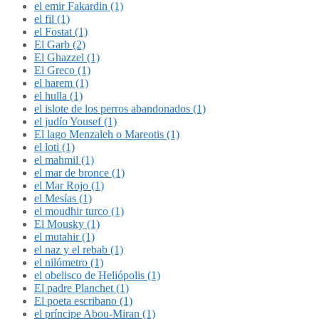
el emir Fakardin (1)
el fil (1)
el Fostat (1)
El Garb (2)
El Ghazzel (1)
El Greco (1)
el harem (1)
el hulla (1)
el islote de los perros abandonados (1)
el judío Yousef (1)
El lago Menzaleh o Mareotis (1)
el loti (1)
el mahmil (1)
el mar de bronce (1)
el Mar Rojo (1)
el Mesías (1)
el moudhir turco (1)
El Mousky (1)
el mutahir (1)
el naz y el rebab (1)
el nilómetro (1)
el obelisco de Heliópolis (1)
El padre Planchet (1)
El poeta escribano (1)
el príncipe Abou-Miran (1)