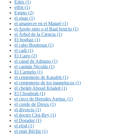
Édris (1)
effrit (1)
Egipto (2)
el ajuar (1)
el amanecer en el Mataré (1)
el Apolo sirio o el Baal fenicio (1)
el Árbol de la Ciencia (1)
El boghaz (1)
el cabo Boutroun (1)
el cadi (1)
El Cairo (2)
el canal de Adriano (1)
el capitán Nicolás (1)
El Carmelo (1)
el cementerio de Karafeh (1)
el cementerio de los mamelucos (1)
el cheikh Aboud Khaled (1)
El Choubrah (1)
el circo de Herodes Agripa. (1)
el conde de Dreux (1)
el divorcio (1)
el doctro Clot-Bey (1)
el Dorador (1)
el efod (1)
el emir Béchir (1)