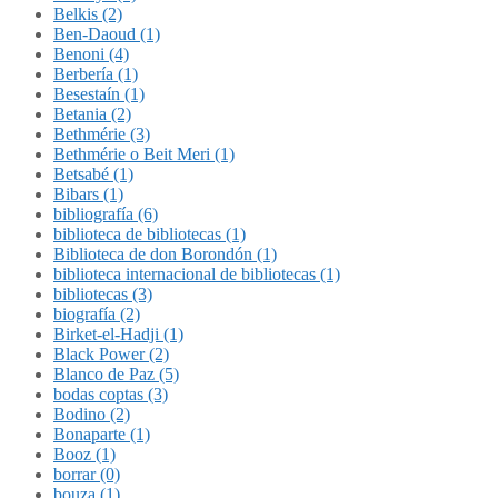
Belkis (2)
Ben-Daoud (1)
Benoni (4)
Berbería (1)
Besestaín (1)
Betania (2)
Bethmérie (3)
Bethmérie o Beit Meri (1)
Betsabé (1)
Bibars (1)
bibliografía (6)
biblioteca de bibliotecas (1)
Biblioteca de don Borondón (1)
biblioteca internacional de bibliotecas (1)
bibliotecas (3)
biografía (2)
Birket-el-Hadji (1)
Black Power (2)
Blanco de Paz (5)
bodas coptas (3)
Bodino (2)
Bonaparte (1)
Booz (1)
borrar (0)
bouza (1)