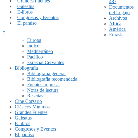
Grandes Fuentes
487
Galeatus
Documentos
E-libros
del Legajo
Congresos y Eventos
Archivos
El paraíso
África
América
Eurasia
Europa
Índico
Mediterráneo
Pacífico
Especial Cervantes
Bibliografia
Bibliografia general
Bibliografía recomendada
Fuentes impresas
Notas de lectura
Reseñas
Cine Corsario
Clásicos Mínimos
Grandes Fuentes
Galeatus
E-libros
Congresos y Eventos
El paraíso