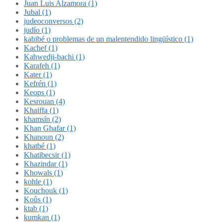
Juan Luis Alzamora (1)
Jubal (1)
judeoconversos (2)
judío (1)
kabibé o problemas de un malentendido lingüístico (1)
Kachef (1)
Kahwedji-bachi (1)
Karafeh (1)
Kater (1)
Kefrén (1)
Keops (1)
Kesrouan (4)
Khaiffa (1)
khamsín (2)
Khan Ghafar (1)
Khanoun (2)
khatbé (1)
Khatibecsir (1)
Khazindar (1)
Khowals (1)
kohle (1)
Kouchouk (1)
Koûs (1)
ktab (1)
kumkan (1)