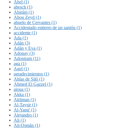
Abel (1)
abesch (1)
Abirám (1)
Abou Zeyd (1)
abuelo de Cervantes (1)
Accidentado entierro de un santón (1)
accidente (1)
Ada (1)
Adán (3)
Adán y Eva (1)
Adonay (3)
Adoniram (11)
aga (1)
Agel (1)
agradecimientos (1)
Ahías de Siló (1)
Ahmed El Gazzel (1)
aioua (1)
Akka (1)
Akliman (1)
Al-Taysir (1)
Al-Yami' (1)
Alejandro (1)
Ali (1)
Ali-Osmán (1)