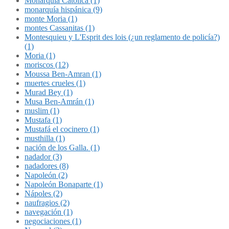
Monarquía Católica (1)
monarquía hispánica (9)
monte Moria (1)
montes Cassanitas (1)
Montesquieu y L'Esprit des lois (¿un reglamento de policía?)
(1)
Moria (1)
moriscos (12)
Moussa Ben-Amran (1)
muertes crueles (1)
Murad Bey (1)
Musa Ben-Amrán (1)
muslim (1)
Mustafa (1)
Mustafá el cocinero (1)
musthilla (1)
nación de los Galla. (1)
nadador (3)
nadadores (8)
Napoleón (2)
Napoleón Bonaparte (1)
Nápoles (2)
naufragios (2)
navegación (1)
negociaciones (1)