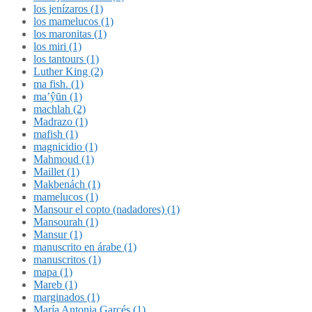
los jenízaros (1)
los mamelucos (1)
los maronitas (1)
los miri (1)
los tantours (1)
Luther King (2)
ma fish. (1)
ma’ŷūn (1)
machlah (2)
Madrazo (1)
mafish (1)
magnicidio (1)
Mahmoud (1)
Maillet (1)
Makbenách (1)
mamelucos (1)
Mansour el copto (nadadores) (1)
Mansourah (1)
Mansur (1)
manuscrito en árabe (1)
manuscritos (1)
mapa (1)
Mareb (1)
marginados (1)
María Antonia Garcés (1)