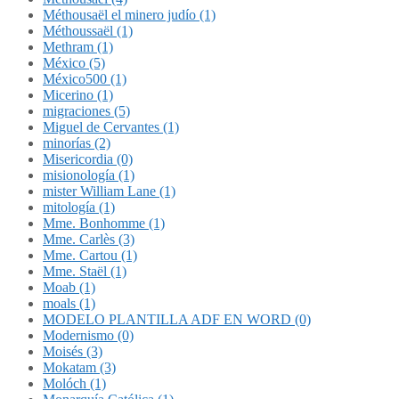
Méthousaël el minero judío (1)
Méthoussaël (1)
Methram (1)
México (5)
México500 (1)
Micerino (1)
migraciones (5)
Miguel de Cervantes (1)
minorías (2)
Misericordia (0)
misionología (1)
mister William Lane (1)
mitología (1)
Mme. Bonhomme (1)
Mme. Carlès (3)
Mme. Cartou (1)
Mme. Staël (1)
Moab (1)
moals (1)
MODELO PLANTILLA ADF EN WORD (0)
Modernismo (0)
Moisés (3)
Mokatam (3)
Molóch (1)