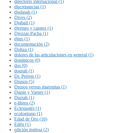
directorio internacional (1)
discrepancias (1)
disdasah (1)
Dives (2)
Djabaïl (1)
djermes y canges (1)
Djezzar-Pacha (1)
djins (1)
documentación (2)
Dohza (1)
dolores de las articulaciones en general (1)
dominicos (0)
dos (0)
dourah (1)
Dr. Perron (1)
Drusos (5)
Drusos versus maronitas (1)
Dupin y Varner (1)
Durrah (1)
e-libros (2)
Eclesiastés (1)
ecologismo (1)
Edad de Oro (16)
Edén (1)
edición inglesa (2)