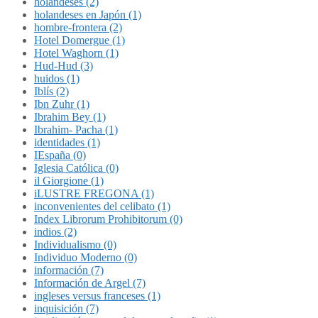
holandeses (2)
holandeses en Japón (1)
hombre-frontera (2)
Hotel Domergue (1)
Hotel Waghorn (1)
Hud-Hud (3)
huidos (1)
Iblís (2)
Ibn Zuhr (1)
Ibrahim Bey (1)
Ibrahim- Pacha (1)
identidades (1)
IEspaña (0)
Iglesia Católica (0)
il Giorgione (1)
iLUSTRE FREGONA (1)
inconvenientes del celibato (1)
Index Librorum Prohibitorum (0)
indios (2)
Individualismo (0)
Individuo Moderno (0)
información (7)
Información de Argel (7)
ingleses versus franceses (1)
inquisición (7)