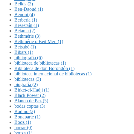
Belkis (2)
Ben-Daoud (1)
Benoni (4)
Berbería (1)
Besestaín (1)
Betania (2)
Bethmérie (3)
Bethmérie o Beit Meri (1)
Betsabé (1)
Bibars (1)
bibliografía (6)
biblioteca de bibliotecas (1)
Biblioteca de don Borondón (1)
biblioteca internacional de bibliotecas (1)
bibliotecas (3)
biografía (2)
Birket-el-Hadji (1)
Black Power (2)
Blanco de Paz (5)
bodas coptas (3)
Bodino (2)
Bonaparte (1)
Booz (1)
borrar (0)
bouza (1)