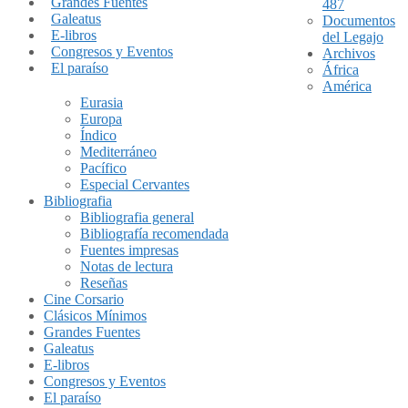
Grandes Fuentes
487
Galeatus
Documentos
E-libros
del Legajo
Congresos y Eventos
Archivos
El paraíso
África
América
Eurasia
Europa
Índico
Mediterráneo
Pacífico
Especial Cervantes
Bibliografia
Bibliografia general
Bibliografía recomendada
Fuentes impresas
Notas de lectura
Reseñas
Cine Corsario
Clásicos Mínimos
Grandes Fuentes
Galeatus
E-libros
Congresos y Eventos
El paraíso