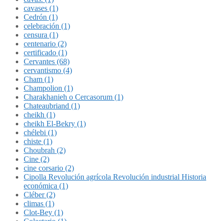
cavases (1)
Cedrón (1)
celebración (1)
censura (1)
centenario (2)
certificado (1)
Cervantes (68)
cervantismo (4)
Cham (1)
Champolion (1)
Charakhanieh o Cercasorum (1)
Chateaubriand (1)
cheikh (1)
cheikh El-Bekry (1)
chélebi (1)
chiste (1)
Choubrah (2)
Cine (2)
cine corsario (2)
Cipolla Revolución agrícola Revolución industrial Historia
económica (1)
Cléber (2)
climas (1)
Clot-Bey (1)