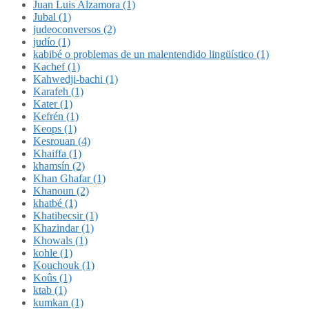
Juan Luis Alzamora (1)
Jubal (1)
judeoconversos (2)
judío (1)
kabibé o problemas de un malentendido lingüístico (1)
Kachef (1)
Kahwedji-bachi (1)
Karafeh (1)
Kater (1)
Kefrén (1)
Keops (1)
Kesrouan (4)
Khaiffa (1)
khamsín (2)
Khan Ghafar (1)
Khanoun (2)
khatbé (1)
Khatibecsir (1)
Khazindar (1)
Khowals (1)
kohle (1)
Kouchouk (1)
Koûs (1)
ktab (1)
kumkan (1)