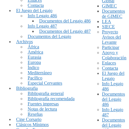
Enlaces
Global
Contacta
GIMEC
El Juego del Legajo
Documentos
Info Legajo 486
de GIMEC
Documentos del Legajo 486
LEA
Info Legajo 487
SIECE
Documentos del Legajo 487
Proyecto
Documentos del Legajo
Avisos del
Archivos
Levante
África
Participar
América
Apoyo y
Eurasia
Colaboración
Europa
Enlaces
Índico
Contacta
Mediterráneo
El Juego del
Pacífico
Legajo
Especial Cervantes
Info Legajo
Bibliografia
486
Bibliografia general
Documentos
Bibliografía recomendada
del Legajo
Fuentes impresas
486
Notas de lectura
Info Legajo
Reseñas
487
Cine Corsario
Documentos
Clásicos Mínimos
del Legajo