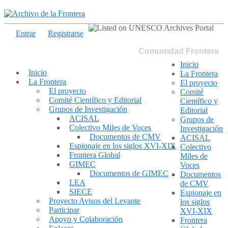
Entrar
Registrarse
Comunidad Frontera
Inicio
Inicio
La Frontera
La Frontera
El proyecto
El proyecto
Comité
Comité Científico y Editorial
Científico y
Grupos de Investigación
Editorial
ACISAL
Grupos de
Colectivo Miles de Voces
Investigación
Documentos de CMV
ACISAL
Espionaje en los siglos XVI-XIX
Colectivo
Frontera Global
Miles de
GIMEC
Voces
Documentos de GIMEC
Documentos
LEA
de CMV
SIECE
Espionaje en
Proyecto Avisos del Levante
los siglos
Participar
XVI-XIX
Apoyo y Colaboración
Frontera