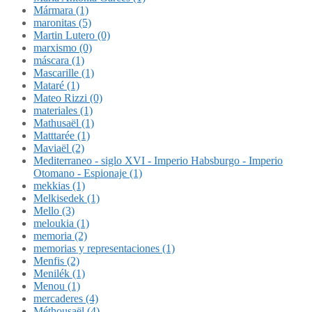
Mármara (1)
maronitas (5)
Martin Lutero (0)
marxismo (0)
máscara (1)
Mascarille (1)
Mataré (1)
Mateo Rizzi (0)
materiales (1)
Mathusaël (1)
Matttarée (1)
Maviaël (2)
Mediterraneo - siglo XVI - Imperio Habsburgo - Imperio
Otomano - Espionaje (1)
mekkias (1)
Melkisedek (1)
Mello (3)
meloukia (1)
memoria (2)
memorias y representaciones (1)
Menfis (2)
Menilék (1)
Menou (1)
mercaderes (4)
Méthousaël (4)