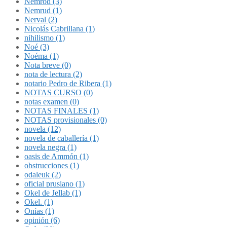
Nemrod (3)
Nemrud (1)
Nerval (2)
Nicolás Cabrillana (1)
nihilismo (1)
Noé (3)
Noéma (1)
Nota breve (0)
nota de lectura (2)
notario Pedro de Ribera (1)
NOTAS CURSO (0)
notas examen (0)
NOTAS FINALES (1)
NOTAS provisionales (0)
novela (12)
novela de caballería (1)
novela negra (1)
oasis de Ammón (1)
obstrucciones (1)
odaleuk (2)
oficial prusiano (1)
Okel de Jellab (1)
Okel. (1)
Onías (1)
opinión (6)