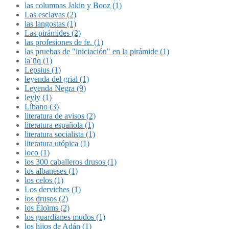
las columnas Jakin y Booz (1)
Las esclavas (2)
las langostas (1)
Las pirámides (2)
las profesiones de fe. (1)
las pruebas de "iniciación" en la pirámide (1)
laʿūq (1)
Lepsius (1)
leyenda del grial (1)
Leyenda Negra (9)
leyly (1)
Líbano (3)
literatura de avisos (2)
literatura española (1)
literatura socialista (1)
literatura utópica (1)
loco (1)
los 300 caballeros drusos (1)
los albaneses (1)
los celos (1)
Los derviches (1)
los drusos (2)
los Éloïms (2)
los guardianes mudos (1)
los hijos de Adán (1)