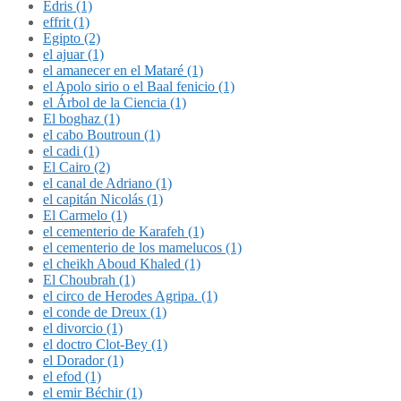
Édris (1)
effrit (1)
Egipto (2)
el ajuar (1)
el amanecer en el Mataré (1)
el Apolo sirio o el Baal fenicio (1)
el Árbol de la Ciencia (1)
El boghaz (1)
el cabo Boutroun (1)
el cadi (1)
El Cairo (2)
el canal de Adriano (1)
el capitán Nicolás (1)
El Carmelo (1)
el cementerio de Karafeh (1)
el cementerio de los mamelucos (1)
el cheikh Aboud Khaled (1)
El Choubrah (1)
el circo de Herodes Agripa. (1)
el conde de Dreux (1)
el divorcio (1)
el doctro Clot-Bey (1)
el Dorador (1)
el efod (1)
el emir Béchir (1)