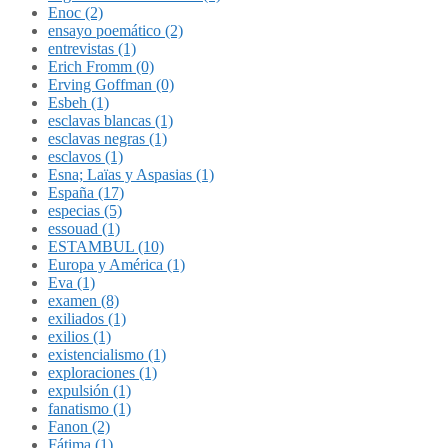
Enoc (2)
ensayo poemático (2)
entrevistas (1)
Erich Fromm (0)
Erving Goffman (0)
Esbeh (1)
esclavas blancas (1)
esclavas negras (1)
esclavos (1)
Esna; Laïas y Aspasias (1)
España (17)
especias (5)
essouad (1)
ESTAMBUL (10)
Europa y América (1)
Eva (1)
examen (8)
exiliados (1)
exilios (1)
existencialismo (1)
exploraciones (1)
expulsión (1)
fanatismo (1)
Fanon (2)
Fátima (1)