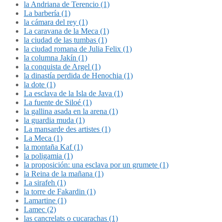
la Andriana de Terencio (1)
La barbería (1)
la cámara del rey (1)
La caravana de la Meca (1)
la ciudad de las tumbas (1)
la ciudad romana de Julia Felix (1)
la columna Jakín (1)
la conquista de Argel (1)
la dinastía perdida de Henochia (1)
la dote (1)
La esclava de la Isla de Java (1)
La fuente de Siloé (1)
la gallina asada en la arena (1)
la guardia muda (1)
La mansarde des artistes (1)
La Meca (1)
la montaña Kaf (1)
la poligamia (1)
la proposición: una esclava por un grumete (1)
la Reina de la mañana (1)
La sirafeh (1)
la torre de Fakardin (1)
Lamartine (1)
Lamec (2)
las cancrelats o cucarachas (1)