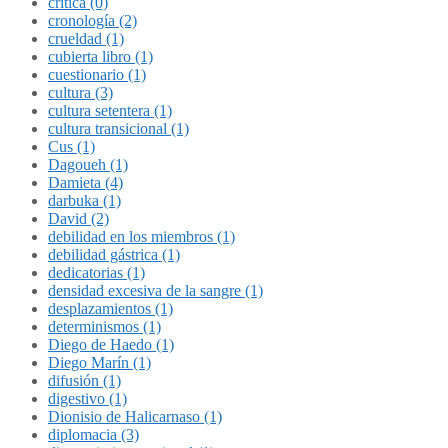
crítica (0)
cronología (2)
crueldad (1)
cubierta libro (1)
cuestionario (1)
cultura (3)
cultura setentera (1)
cultura transicional (1)
Cus (1)
Dagoueh (1)
Damieta (4)
darbuka (1)
David (2)
debilidad en los miembros (1)
debilidad gástrica (1)
dedicatorias (1)
densidad excesiva de la sangre (1)
desplazamientos (1)
determinismos (1)
Diego de Haedo (1)
Diego Marín (1)
difusión (1)
digestivo (1)
Dionisio de Halicarnaso (1)
diplomacia (3)