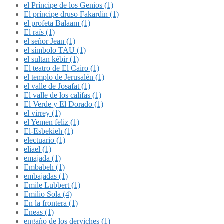
el Príncipe de los Genios (1)
El príncipe druso Fakardin (1)
el profeta Balaam (1)
El raïs (1)
el señor Jean (1)
el símbolo TAU (1)
el sultan kébir (1)
El teatro de El Cairo (1)
el templo de Jerusalén (1)
el valle de Josafat (1)
El valle de los califas (1)
El Verde y El Dorado (1)
el virrey (1)
el Yemen feliz (1)
El-Esbekieh (1)
electuario (1)
eliael (1)
emajada (1)
Embabeh (1)
embajadas (1)
Emile Lubbert (1)
Emilio Sola (4)
En la frontera (1)
Eneas (1)
engaño de los derviches (1)