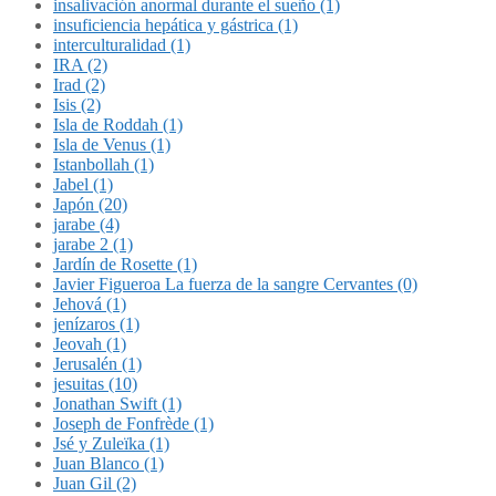
insalivación anormal durante el sueño (1)
insuficiencia hepática y gástrica (1)
interculturalidad (1)
IRA (2)
Irad (2)
Isis (2)
Isla de Roddah (1)
Isla de Venus (1)
Istanbollah (1)
Jabel (1)
Japón (20)
jarabe (4)
jarabe 2 (1)
Jardín de Rosette (1)
Javier Figueroa La fuerza de la sangre Cervantes (0)
Jehová (1)
jenízaros (1)
Jeovah (1)
Jerusalén (1)
jesuitas (10)
Jonathan Swift (1)
Joseph de Fonfrède (1)
Jsé y Zuleïka (1)
Juan Blanco (1)
Juan Gil (2)