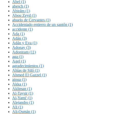
Abel (1)
abesch (1)
Abirám (1)
Abou Zeyd (1)
abuelo de Cervantes (1)
Accidentado entierro de un santón (1)
accidente (1)
Ada (1)
Adán (3)
Adán y Eva (1)
Adonay (3)
Adoniram (11)
aga (1)
Agel (1)
agradecimientos (1)
Ahías de Siló (1)
Ahmed El Gazzel (1)
aioua (1)
Akka (1)
Akliman (1)
Al-Taysir (1)
Al-Yami' (1)
Alejandro (1)
Ali (1)
Ali-Osmán (1)