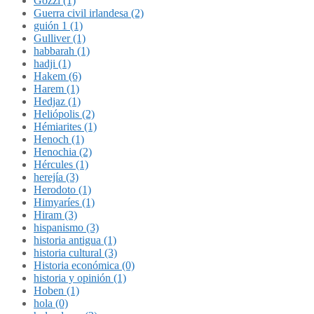
Gozzi (1)
Guerra civil irlandesa (2)
guión 1 (1)
Gulliver (1)
habbarah (1)
hadji (1)
Hakem (6)
Harem (1)
Hedjaz (1)
Heliópolis (2)
Hémiarites (1)
Henoch (1)
Henochia (2)
Hércules (1)
herejía (3)
Herodoto (1)
Himyaríes (1)
Hiram (3)
hispanismo (3)
historia antigua (1)
historia cultural (3)
Historia económica (0)
historia y opinión (1)
Hoben (1)
hola (0)