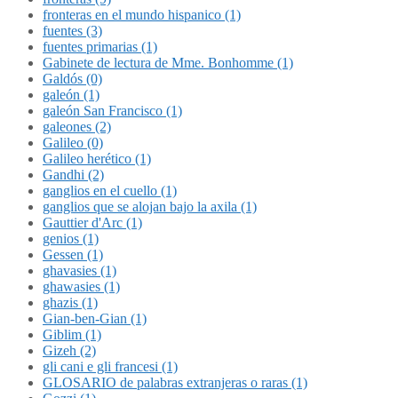
fronteras en el mundo hispanico (1)
fuentes (3)
fuentes primarias (1)
Gabinete de lectura de Mme. Bonhomme (1)
Galdós (0)
galeón (1)
galeón San Francisco (1)
galeones (2)
Galileo (0)
Galileo herético (1)
Gandhi (2)
ganglios en el cuello (1)
ganglios que se alojan bajo la axila (1)
Gauttier d'Arc (1)
genios (1)
Gessen (1)
ghavasies (1)
ghawasies (1)
ghazis (1)
Gian-ben-Gian (1)
Giblim (1)
Gizeh (2)
gli cani e gli francesi (1)
GLOSARIO de palabras extranjeras o raras (1)