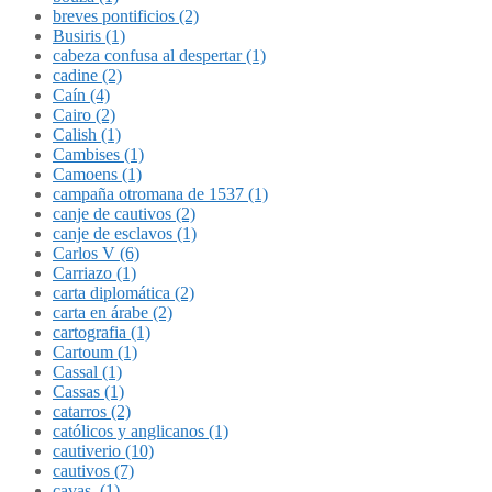
breves pontificios (2)
Busiris (1)
cabeza confusa al despertar (1)
cadine (2)
Caín (4)
Cairo (2)
Calish (1)
Cambises (1)
Camoens (1)
campaña otromana de 1537 (1)
canje de cautivos (2)
canje de esclavos (1)
Carlos V (6)
Carriazo (1)
carta diplomática (2)
carta en árabe (2)
cartografia (1)
Cartoum (1)
Cassal (1)
Cassas (1)
catarros (2)
católicos y anglicanos (1)
cautiverio (10)
cautivos (7)
cavas. (1)