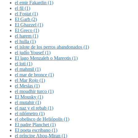
el emir Fakardin (1)
el fil (1)
el Fostat (1)
El Garb (2)
El Ghazzel (1)
El Greco (1)
el harem (1)
el hulla (1)
el islote de los perros abandonados (1)
el judío Yousef (1)
El lago Menzaleh o Mareotis (1)
el loti (1)
el mahmil (1)
el mar de bronce (1)
el Mar Rojo (1)
el Mesías (1)
el moudhir turco (1)
El Mousky (1)
el mutahir (1)
el naz y el rebab (1)
el nilómetro (1)
el obelisco de Heliópolis (1)
El padre Planchet (1)
El poeta escribano (1)
el príncipe Abou-Miran (1)