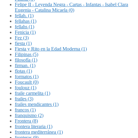
Felipe II - Leyenda Negra - Cartas - Infantas - Isabel Clara
Eugenia - Catalina Micaela (0)
fellah. (1)
fellahas (1)
fellahs (1)
Fenicia (1)
Fez (3)
fiesta (1)
Fiesta y Rito en la Edad Moderna (1)
Filipinas (5)
filosofía (1)
firman. (1)
flotas (1)
formatos (1)
Foucault (0)
foulouz (1)
fraile carmelita (1)
frailes (3)
frailes mendicantes (1)
francos (1)
franquismo (2)
Frontera (8)
frontera literaria (1)
frontera mediterránea (1)
fronteras (9)