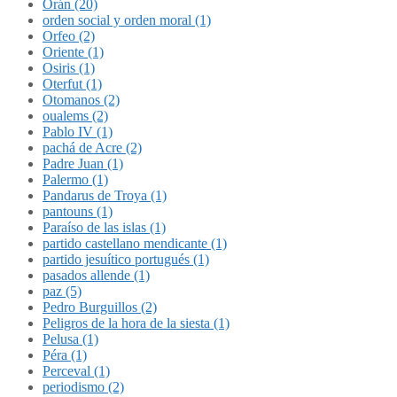
Orán (20)
orden social y orden moral (1)
Orfeo (2)
Oriente (1)
Osiris (1)
Oterfut (1)
Otomanos (2)
oualems (2)
Pablo IV (1)
pachá de Acre (2)
Padre Juan (1)
Palermo (1)
Pandarus de Troya (1)
pantouns (1)
Paraíso de las islas (1)
partido castellano mendicante (1)
partido jesuítico portugués (1)
pasados allende (1)
paz (5)
Pedro Burguillos (2)
Peligros de la hora de la siesta (1)
Pelusa (1)
Péra (1)
Perceval (1)
periodismo (2)