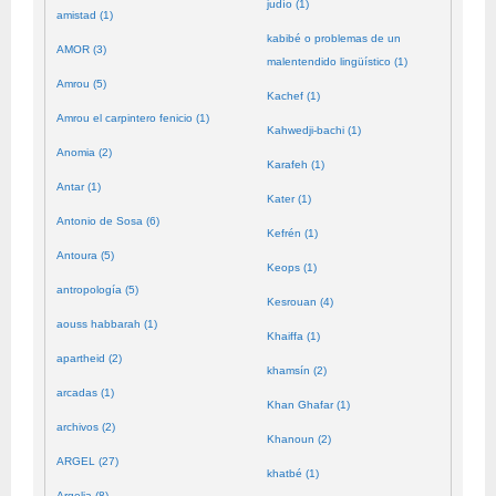
judío (1)
amistad (1)
kabibé o problemas de un
AMOR (3)
malentendido lingüístico (1)
Amrou (5)
Kachef (1)
Amrou el carpintero fenicio (1)
Kahwedji-bachi (1)
Anomia (2)
Karafeh (1)
Antar (1)
Kater (1)
Antonio de Sosa (6)
Kefrén (1)
Antoura (5)
Keops (1)
antropología (5)
Kesrouan (4)
aouss habbarah (1)
Khaiffa (1)
apartheid (2)
khamsín (2)
arcadas (1)
Khan Ghafar (1)
archivos (2)
Khanoun (2)
ARGEL (27)
khatbé (1)
Argelia (8)