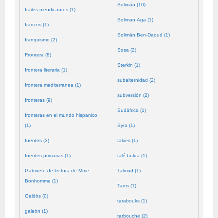
Solimán (10)
frailes mendicantes (1)
Soliman Aga (1)
francos (1)
Solimán Ben-Daoud (1)
franquismo (2)
Sosa (2)
Frontera (8)
Sterkin (1)
frontera literaria (1)
subalternidad (2)
frontera mediterránea (1)
subversión (2)
fronteras (9)
Sudáfrica (1)
fronteras en el mundo hispanico
(1)
Syra (1)
fuentes (3)
takies (1)
fuentes primarias (1)
talé bukra (1)
Gabinete de lectura de Mme.
Talmud (1)
Bonhomme (1)
Tanis (1)
Galdós (0)
tarabouks (1)
galeón (1)
tarbouche (2)