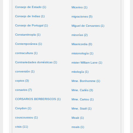
Consejo de Estado (1)
Micerino (1)
Consejo de Indias (1)
migraciones (5)
Consejo de Portugal (1)
Miguel de Cervantes (1)
Constantinopla (1)
minorías (2)
Contemporánea (1)
Misericordia (0)
contracultura (1)
misionología (1)
Contrariedades domésticas (1)
mister William Lane (1)
conversión (1)
mitología (1)
coptos (3)
Mme. Bonhomme (1)
corsarios (7)
Mme. Carlès (3)
CORSARIOS BERBERISCOS (1)
Mme. Cartou (1)
Corydon (1)
Mme. Staël (1)
couscoussou (1)
Moab (1)
crisis (11)
moals (1)