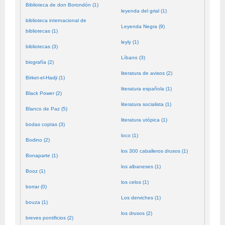
Biblioteca de don Borondón (1)
leyenda del grial (1)
biblioteca internacional de
Leyenda Negra (9)
bibliotecas (1)
leyly (1)
bibliotecas (3)
Líbano (3)
biografía (2)
literatura de avisos (2)
Birket-el-Hadji (1)
literatura española (1)
Black Power (2)
literatura socialista (1)
Blanco de Paz (5)
literatura utópica (1)
bodas coptas (3)
loco (1)
Bodino (2)
los 300 caballeros drusos (1)
Bonaparte (1)
los albaneses (1)
Booz (1)
los celos (1)
borrar (0)
Los derviches (1)
bouza (1)
los drusos (2)
breves pontificios (2)