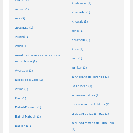
Khatibecsir (1)
arouss (1)
Khazindar (1)
arte (3)
Khowals (1)
asesinato (1)
kohle (1)
Astarté (1)
Kouchouk (1)
Atribir (1)
Koûs (1)
aventuras de una cabeza cocida
ktab (1)
en un horno (1)
kumkan (1)
Avenzoar (1)
la Andriana de Terencio (1)
avisos de e-Libro (2)
La barbería (1)
Azima (1)
la cámara del rey (1)
Baal (1)
La caravana de la Meca (1)
Bab-el-Foutouh (1)
la ciudad de las tumbas (1)
Bab-el-Mabdah (1)
la ciudad romana de Julia Felix
Babilonia (1)
(1)