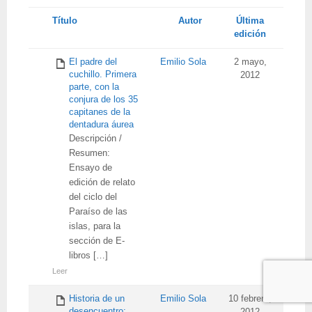
Tienes
Título
Autor
Última
adjunto
edición
El padre del
Emilio Sola
2 mayo,
cuchillo. Primera
2012
parte, con la
conjura de los 35
capitanes de la
dentadura áurea
Descripción /
Resumen:
Ensayo de
edición de relato
del ciclo del
Paraíso de las
islas, para la
sección de E-
libros […]
Leer
Historia de un
Emilio Sola
10 febrero,
desencuentro: