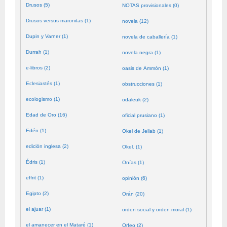
Drusos (5)
NOTAS provisionales (0)
Drusos versus maronitas (1)
novela (12)
Dupin y Varner (1)
novela de caballería (1)
Durrah (1)
novela negra (1)
e-libros (2)
oasis de Ammón (1)
Eclesiastés (1)
obstrucciones (1)
ecologismo (1)
odaleuk (2)
Edad de Oro (16)
oficial prusiano (1)
Edén (1)
Okel de Jellab (1)
edición inglesa (2)
Okel. (1)
Édris (1)
Onías (1)
effrit (1)
opinión (6)
Egipto (2)
Orán (20)
el ajuar (1)
orden social y orden moral (1)
el amanecer en el Mataré (1)
Orfeo (2)