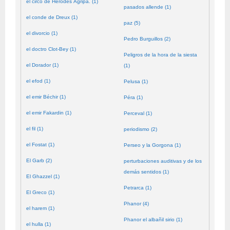
el circo de Herodes Agripa. (1)
pasados allende (1)
el conde de Dreux (1)
paz (5)
el divorcio (1)
Pedro Burguillos (2)
el doctro Clot-Bey (1)
Peligros de la hora de la siesta
el Dorador (1)
(1)
el efod (1)
Pelusa (1)
el emir Béchir (1)
Péra (1)
el emir Fakardin (1)
Perceval (1)
el fil (1)
periodismo (2)
el Fostat (1)
Perseo y la Gorgona (1)
El Garb (2)
perturbaciones auditivas y de los
demás sentidos (1)
El Ghazzel (1)
Petrarca (1)
El Greco (1)
Phanor (4)
el harem (1)
Phanor el albañil sirio (1)
el hulla (1)