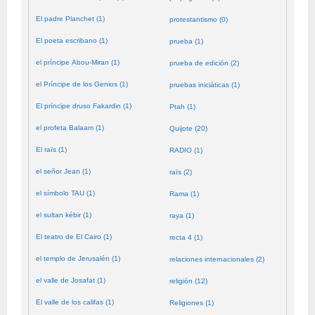
El padre Planchet (1)
protestantismo (0)
El poeta escribano (1)
prueba (1)
el príncipe Abou-Miran (1)
prueba de edición (2)
el Príncipe de los Genios (1)
pruebas iniciáticas (1)
El príncipe druso Fakardin (1)
Ptah (1)
el profeta Balaam (1)
Quijote (20)
El raïs (1)
RADIO (1)
el señor Jean (1)
raïs (2)
el símbolo TAU (1)
Rama (1)
el sultan kébir (1)
raya (1)
El teatro de El Cairo (1)
recta 4 (1)
el templo de Jerusalén (1)
relaciones internacionales (2)
el valle de Josafat (1)
religión (12)
El valle de los califas (1)
Religiones (1)