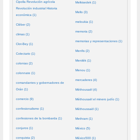
Cipolla Revolución agrícola
Melkisedek (1)
Revolución industrial Historia
Mello (3)
económica (1)
meloukia (1)
Cléber (2)
memoria (2)
climas (1)
memorias y representaciones (1)
Clot-Bey (1)
Menfis (2)
Colectario (1)
Menilék (1)
colonias (2)
Menou (1)
colonnate (1)
mercaderes (4)
comandantes y gobernadores de
Orán (1)
Méthousaël (4)
comercio (9)
Méthousaël el minero judío (1)
confesionalismo (1)
Méthoussaël (1)
confesiones de la bombarda (1)
Methram (1)
conjuros (1)
México (5)
conquista (2)
México500 (1)