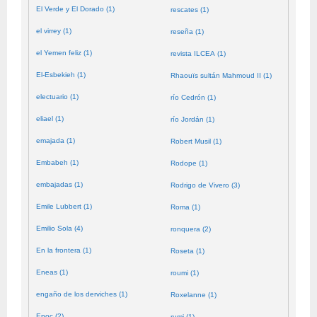
El Verde y El Dorado (1)
rescates (1)
el virrey (1)
reseña (1)
el Yemen feliz (1)
revista ILCEA (1)
El-Esbekieh (1)
Rhaouïs sultán Mahmoud II (1)
electuario (1)
río Cedrón (1)
eliael (1)
río Jordán (1)
emajada (1)
Robert Musil (1)
Embabeh (1)
Rodope (1)
embajadas (1)
Rodrigo de Vivero (3)
Emile Lubbert (1)
Roma (1)
Emilio Sola (4)
ronquera (2)
En la frontera (1)
Roseta (1)
Eneas (1)
roumi (1)
engaño de los derviches (1)
Roxelanne (1)
Enoc (2)
rumi (1)