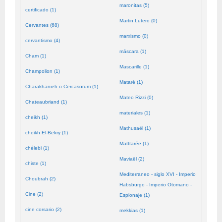
maronitas (5)
certificado (1)
Martin Lutero (0)
Cervantes (68)
marxismo (0)
cervantismo (4)
máscara (1)
Cham (1)
Mascarille (1)
Champolion (1)
Mataré (1)
Charakhanieh o Cercasorum (1)
Mateo Rizzi (0)
Chateaubriand (1)
materiales (1)
cheikh (1)
Mathusaël (1)
cheikh El-Bekry (1)
Matttarée (1)
chélebi (1)
Maviaël (2)
chiste (1)
Mediterraneo - siglo XVI - Imperio
Choubrah (2)
Habsburgo - Imperio Otomano -
Cine (2)
Espionaje (1)
cine corsario (2)
mekkias (1)