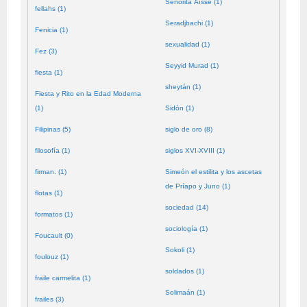
Señorita Aïssé (1)
fellahs (1)
Seradjbachi (1)
Fenicia (1)
sexualidad (1)
Fez (3)
Seyyid Murad (1)
fiesta (1)
sheytán (1)
Fiesta y Rito en la Edad Moderna
(1)
Sidón (1)
Filipinas (5)
siglo de oro (8)
filosofía (1)
siglos XVI-XVIII (1)
firman. (1)
Simeón el estilita y los ascetas
de Príapo y Juno (1)
flotas (1)
sociedad (14)
formatos (1)
sociología (1)
Foucault (0)
Sokoli (1)
foulouz (1)
soldados (1)
fraile carmelita (1)
Solimaán (1)
frailes (3)