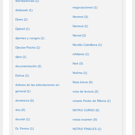
discrepancias (1)
negociaciones (1)
disdasah (1)
Nemrod (3)
Dives (2)
Nemrud (1)
Djabaïl (1)
Nerval (2)
djermes y canges (1)
Nicolás Cabrillana (1)
Djezzar-Pacha (1)
nihilismo (1)
djins (1)
Noé (3)
documentación (2)
Noéma (1)
Dohza (1)
Nota breve (0)
dolores de las articulaciones en
general (1)
nota de lectura (2)
dominicos (0)
notario Pedro de Ribera (1)
dos (0)
NOTAS CURSO (0)
dourah (1)
notas examen (0)
Dr. Perron (1)
NOTAS FINALES (1)