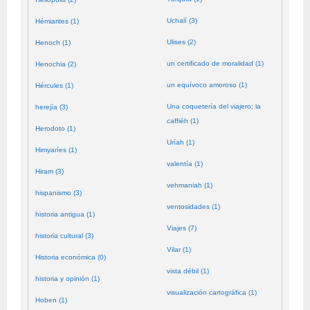
Uchalí (3)
Hémiarites (1)
Ulises (2)
Henoch (1)
un certificado de moralidad (1)
Henochia (2)
un equívoco amoroso (1)
Hércules (1)
Una coquetería del viajero: la
herejía (3)
caffiéh (1)
Herodoto (1)
Uríah (1)
Himyaríes (1)
valentía (1)
Hiram (3)
vehmaniah (1)
hispanismo (3)
ventosidades (1)
historia antigua (1)
Viajes (7)
historia cultural (3)
Vilar (1)
Historia económica (0)
vista débil (1)
historia y opinión (1)
visualización cartográfica (1)
Hoben (1)