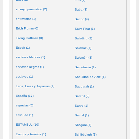
ensayo poemático (2)
Saba (3)
entrevistas (1)
Sadoc (4)
Erich Fromm (0)
Saint Phar (1)
Erving Goffman (0)
Saladino (2)
Esbeh (1)
Salahoc (1)
esclavas blancas (1)
Salomón (3)
esclavas negras (1)
Samotracia (1)
esclavos (1)
San Juan de Acre (4)
Esna; Laïas y Aspasias (1)
Saqqarah (1)
España (17)
Sarahil (2)
especias (5)
Sartre (1)
essouad (1)
Saurid (1)
ESTAMBUL (10)
Sbrigani (1)
Europa y América (1)
Schibboleth (1)