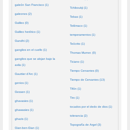
galeón San Francisco (1)
Tchiboukji (1)
galeones (2)
Tebas (1)
Galileo (0)
Telémaco (1)
Galileo herético (1)
temperamentos (1)
Gandhi (2)
Teócrito (1)
ganglios en el cuello (1)
Thomas Murner. (0)
ganglios que se alojan bajo la
Ticiano (1)
axila (1)
Tiempo Cervantes (0)
Gauttier d'Arc (1)
Tiempo de Cervantes (13)
genios (1)
Tifón (1)
Gessen (1)
Tiro (1)
ghavasies (1)
tocados por el dedo de dios (1)
ghawasies (1)
tolerancia (2)
ghazis (1)
Topografía de Argel (3)
Gian-ben-Gian (1)