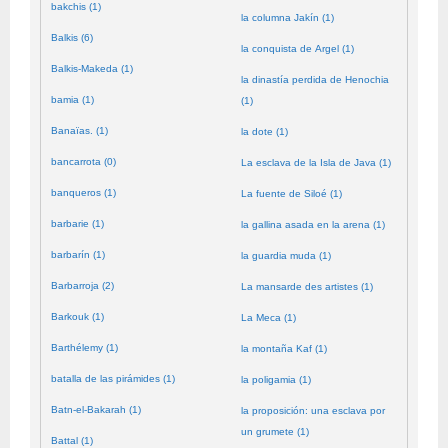
bakchis (1)
la columna Jakín (1)
Balkis (6)
la conquista de Argel (1)
Balkis-Makeda (1)
la dinastía perdida de Henochia
bamia (1)
(1)
Banaïas. (1)
la dote (1)
bancarrota (0)
La esclava de la Isla de Java (1)
banqueros (1)
La fuente de Siloé (1)
barbarie (1)
la gallina asada en la arena (1)
barbarín (1)
la guardia muda (1)
Barbarroja (2)
La mansarde des artistes (1)
Barkouk (1)
La Meca (1)
Barthélemy (1)
la montaña Kaf (1)
batalla de las pirámides (1)
la poligamia (1)
Batn-el-Bakarah (1)
la proposición: una esclava por
un grumete (1)
Battal (1)