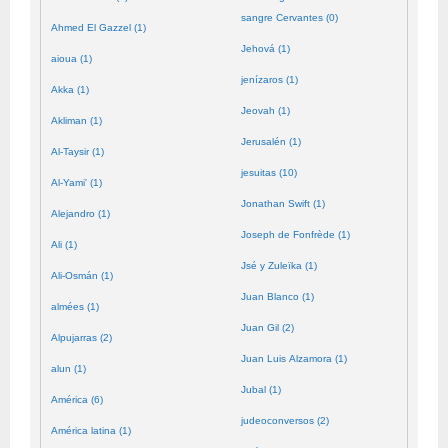
sangre Cervantes (0)
Ahmed El Gazzel (1)
Jehová (1)
aioua (1)
jenízaros (1)
Akka (1)
Jeovah (1)
Akliman (1)
Jerusalén (1)
Al-Taysir (1)
jesuitas (10)
Al-Yami' (1)
Jonathan Swift (1)
Alejandro (1)
Joseph de Fonfrède (1)
Ali (1)
Jsé y Zuleïka (1)
Ali-Osmán (1)
Juan Blanco (1)
almées (1)
Juan Gil (2)
Alpujarras (2)
Juan Luis Alzamora (1)
alun (1)
Jubal (1)
América (6)
judeoconversos (2)
América latina (1)