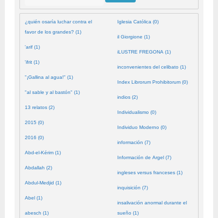
¿quién osaría luchar contra el
Iglesia Católica (0)
favor de los grandes? (1)
il Giorgione (1)
'arif (1)
iLUSTRE FREGONA (1)
'ifrit (1)
inconvenientes del celibato (1)
"¡Gallina al agua!" (1)
Index Librorum Prohibitorum (0)
"al sable y al bastón" (1)
indios (2)
13 relatos (2)
Individualismo (0)
2015 (0)
Individuo Moderno (0)
2016 (0)
información (7)
Abd-el-Kérim (1)
Información de Argel (7)
Abdallah (2)
ingleses versus franceses (1)
Abdul-Medjid (1)
inquisición (7)
Abel (1)
insalivación anormal durante el
abesch (1)
sueño (1)