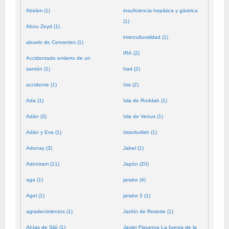
Abirám (1)
insuficiencia hepática y gástrica
(1)
Abou Zeyd (1)
interculturalidad (1)
abuelo de Cervantes (1)
IRA (2)
Accidentado entierro de un
santón (1)
Irad (2)
accidente (1)
Isis (2)
Ada (1)
Isla de Roddah (1)
Adán (3)
Isla de Venus (1)
Adán y Eva (1)
Istanbollah (1)
Adonay (3)
Jabel (1)
Adoniram (11)
Japón (20)
aga (1)
jarabe (4)
Agel (1)
jarabe 2 (1)
agradecimientos (1)
Jardín de Rosette (1)
Ahías de Siló (1)
Javier Figueroa La fuerza de la