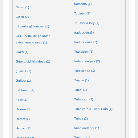
tormenta (1)
Giblim (1)
Touloun (1)
Gizeh (2)
Toussoun-Bey (1)
gli cani e gli francesi (1)
traducción (3)
GLOSARIO de palabras
traducciones (1)
extranjeras o raras (1)
Transición (1)
Gozzi (1)
tratado de paz (2)
Guerra civil irlandesa (2)
Trebisonda (1)
guión 1 (1)
Trípolo (1)
Gulliver (1)
Tubal (1)
habbarah (1)
Tubalcaín (3)
hadji (1)
Tubalcaín o Tubal-Caín (1)
Hakem (6)
Túnez (2)
Harem (1)
turco nadador (1)
Hedjaz (1)
Turquía (1)
Heliópolis (2)