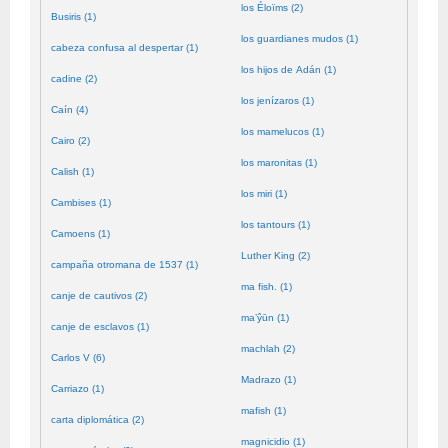
los Éloïms (2)
Busiris (1)
los guardianes mudos (1)
cabeza confusa al despertar (1)
los hijos de Adán (1)
cadine (2)
los jenízaros (1)
Caín (4)
los mamelucos (1)
Cairo (2)
los maronitas (1)
Calish (1)
los miri (1)
Cambises (1)
los tantours (1)
Camoens (1)
Luther King (2)
campaña otromana de 1537 (1)
ma fish. (1)
canje de cautivos (2)
ma’ŷūn (1)
canje de esclavos (1)
machlah (2)
Carlos V (6)
Madrazo (1)
Carriazo (1)
mafish (1)
carta diplomática (2)
magnicidio (1)