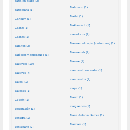
carta en árabe (2)
Mahmoud (1)
cartografia (1)
Maillet (1)
Cartoum (1)
Makbenách (1)
Cassal (1)
mamelucos (1)
Cassas (1)
Mansour el copto (nadadores) (1)
catarros (2)
Mansourah (1)
católicos y anglicanos (1)
Mansur (1)
cautiverio (10)
manuscrito en árabe (1)
cautivos (7)
manuscritos (1)
cavas. (1)
mapa (1)
cavases (1)
Mareb (1)
Cedrón (1)
marginados (1)
celebración (1)
María Antonia Garcés (1)
censura (1)
Mármara (1)
centenario (2)