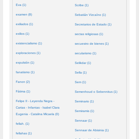
Eva (1)
Scribe (1)
examen (8)
Sebatián Vizcaíno (1)
exiliados (1)
Secretarios de Estado (1)
exilios (1)
sectas religiosas (1)
existencialismo (1)
secuestro de bienes (1)
exploraciones (1)
secularismo (1)
expulsión (1)
Selikdar (1)
fanatismo (1)
Sella (1)
Fanon (2)
Sem (1)
Fátima (1)
Semenhoud o Sebennitus (1)
Felipe II - Leyenda Negra -
Seminario (1)
Cartas - Infantas - Isabel Clara
Semiramis (1)
Eugenia - Catalina Micaela (0)
Sennaar (1)
fellah. (1)
Sennaar de Abisinia (1)
fellahas (1)