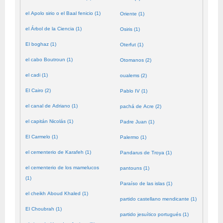
el Apolo sirio o el Baal fenicio (1)
Oriente (1)
el Árbol de la Ciencia (1)
Osiris (1)
El boghaz (1)
Oterfut (1)
el cabo Boutroun (1)
Otomanos (2)
el cadi (1)
oualems (2)
El Cairo (2)
Pablo IV (1)
el canal de Adriano (1)
pachá de Acre (2)
el capitán Nicolás (1)
Padre Juan (1)
El Carmelo (1)
Palermo (1)
el cementerio de Karafeh (1)
Pandarus de Troya (1)
el cementerio de los mamelucos
pantouns (1)
(1)
Paraíso de las islas (1)
el cheikh Aboud Khaled (1)
partido castellano mendicante (1)
El Choubrah (1)
partido jesuítico portugués (1)