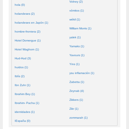
Volney (2)
hola (0)
vómitos (1)
holandeses (2)
wékil (1)
holandeses en Japón (1)
William Morris (1)
hombre-frontera (2)
yalek (1)
Hotel Domergue (1)
Yamaks (1)
Hotel Waghorn (1)
Yavours (1)
Hud-Hud (3)
Yins (1)
huidos (1)
ysu inflamación (1)
Iblís (2)
Zabetta (1)
Ibn Zuhr (1)
Zeynab (4)
Ibrahim Bey (1)
Zikkers (1)
Ibrahim- Pacha (1)
Zikr (1)
identidades (1)
zommarah (1)
IEspaña (0)