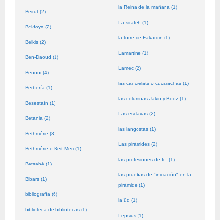
la Reina de la mañana (1)
Beirut (2)
La sirafeh (1)
Bekfaya (2)
la torre de Fakardin (1)
Belkis (2)
Lamartine (1)
Ben-Daoud (1)
Lamec (2)
Benoni (4)
las cancrelats o cucarachas (1)
Berbería (1)
las columnas Jakin y Booz (1)
Besestaín (1)
Las esclavas (2)
Betania (2)
las langostas (1)
Bethmérie (3)
Las pirámides (2)
Bethmérie o Beit Meri (1)
las profesiones de fe. (1)
Betsabé (1)
las pruebas de "iniciación" en la
Bibars (1)
pirámide (1)
bibliografía (6)
laʿūq (1)
biblioteca de bibliotecas (1)
Lepsius (1)