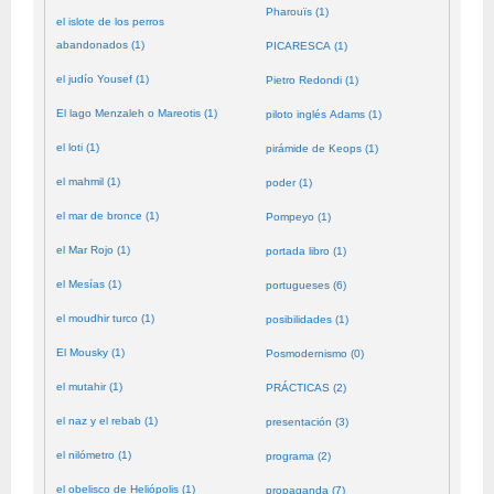
Pharouïs (1)
el islote de los perros
abandonados (1)
PICARESCA (1)
el judío Yousef (1)
Pietro Redondi (1)
El lago Menzaleh o Mareotis (1)
piloto inglés Adams (1)
el loti (1)
pirámide de Keops (1)
el mahmil (1)
poder (1)
el mar de bronce (1)
Pompeyo (1)
el Mar Rojo (1)
portada libro (1)
el Mesías (1)
portugueses (6)
el moudhir turco (1)
posibilidades (1)
El Mousky (1)
Posmodernismo (0)
el mutahir (1)
PRÁCTICAS (2)
el naz y el rebab (1)
presentación (3)
el nilómetro (1)
programa (2)
el obelisco de Heliópolis (1)
propaganda (7)