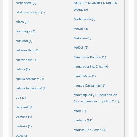
cristianismo (2)
MODELO PLANTILLA ADF EN
WORD (0)
cristianos nuevos (1)
Modernismo (0)
crítica (0)
Moisés (3)
cronología (2)
Mokatam (3)
crueldad (1)
Molóch (1)
cubierta libro (1)
Monarquía Católica (1)
cuestionario (1)
monarquía hispánica (9)
cultura (3)
monte Moria (1)
cultura setentera (1)
montes Cassanitas (1)
cultura transicional (1)
Montesquieu y L'Esprit des lois
Cus (1)
(¿un reglamento de policía?) (1)
Dagoueh (1)
Moria (1)
Damieta (4)
moriscos (12)
darbuka (1)
Moussa Ben-Amran (1)
David (2)