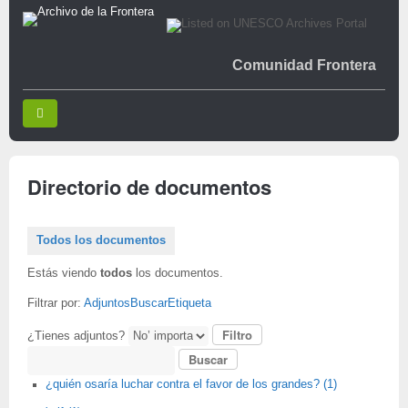
Comunidad Frontera
Directorio de documentos
Todos los documentos
Estás viendo
todos
los documentos.
Filtrar por:
Adjuntos
Buscar
Etiqueta
¿Tienes adjuntos?
Buscar
¿quién osaría luchar contra el favor de los grandes? (1)