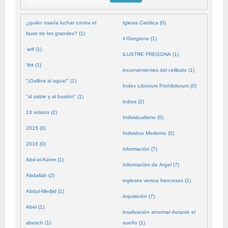
¿quién osaría luchar contra el
Iglesia Católica (0)
favor de los grandes? (1)
il Giorgione (1)
'arif (1)
iLUSTRE FREGONA (1)
'ifrit (1)
inconvenientes del celibato (1)
"¡Gallina al agua!" (1)
Index Librorum Prohibitorum (0)
"al sable y al bastón" (1)
indios (2)
13 relatos (2)
Individualismo (0)
2015 (0)
Individuo Moderno (0)
2016 (0)
información (7)
Abd-el-Kérim (1)
Información de Argel (7)
Abdallah (2)
ingleses versus franceses (1)
Abdul-Medjid (1)
inquisición (7)
Abel (1)
insalivación anormal durante el
abesch (1)
sueño (1)