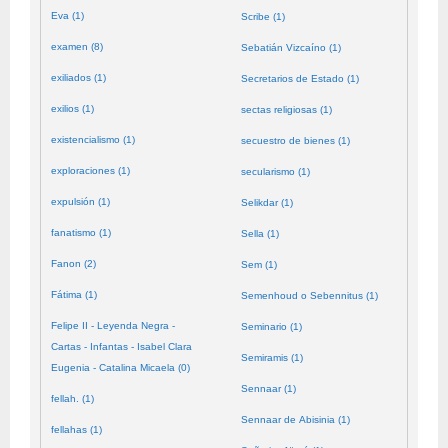
Eva (1)
Scribe (1)
examen (8)
Sebatián Vizcaíno (1)
exiliados (1)
Secretarios de Estado (1)
exilios (1)
sectas religiosas (1)
existencialismo (1)
secuestro de bienes (1)
exploraciones (1)
secularismo (1)
expulsión (1)
Selikdar (1)
fanatismo (1)
Sella (1)
Fanon (2)
Sem (1)
Fátima (1)
Semenhoud o Sebennitus (1)
Felipe II - Leyenda Negra -
Seminario (1)
Cartas - Infantas - Isabel Clara
Semiramis (1)
Eugenia - Catalina Micaela (0)
Sennaar (1)
fellah. (1)
Sennaar de Abisinia (1)
fellahas (1)