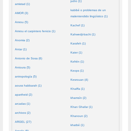
judío (1)
amistad (1)
kabibé o problemas de un
AMOR (3)
malentendido lingüístico (1)
Amrou (5)
Kachef (1)
Amrou el carpintero fenicio (1)
Kahwedji-bachi (1)
Anomia (2)
Karafeh (1)
Antar (1)
Kater (1)
Antonio de Sosa (6)
Kefrén (1)
Antoura (5)
Keops (1)
antropología (5)
Kesrouan (4)
aouss habbarah (1)
Khaiffa (1)
apartheid (2)
khamsín (2)
arcadas (1)
Khan Ghafar (1)
archivos (2)
Khanoun (2)
ARGEL (27)
khatbé (1)
Argelia (8)