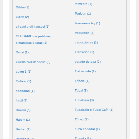
tormenta (1)
Giblim (1)
Touloun (1)
Gizeh (2)
Toussoun-Bey (1)
gli cani e gli francesi (1)
traducción (3)
GLOSARIO de palabras
traducciones (1)
extranjeras o raras (1)
Transición (1)
Gozzi (1)
tratado de paz (2)
Guerra civil irlandesa (2)
Trebisonda (1)
guión 1 (1)
Trípolo (1)
Gulliver (1)
Tubal (1)
habbarah (1)
Tubalcaín (3)
hadji (1)
Tubalcaín o Tubal-Caín (1)
Hakem (6)
Túnez (2)
Harem (1)
turco nadador (1)
Hedjaz (1)
Turquía (1)
Heliópolis (2)