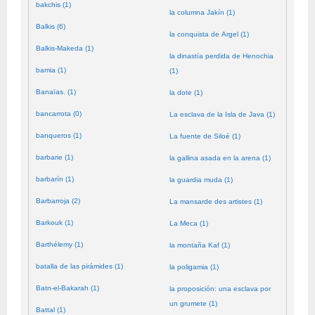
bakchis (1)
la columna Jakín (1)
Balkis (6)
la conquista de Argel (1)
Balkis-Makeda (1)
la dinastía perdida de Henochia
bamia (1)
(1)
Banaïas. (1)
la dote (1)
bancarrota (0)
La esclava de la Isla de Java (1)
banqueros (1)
La fuente de Siloé (1)
barbarie (1)
la gallina asada en la arena (1)
barbarín (1)
la guardia muda (1)
Barbarroja (2)
La mansarde des artistes (1)
Barkouk (1)
La Meca (1)
Barthélemy (1)
la montaña Kaf (1)
batalla de las pirámides (1)
la poligamia (1)
Batn-el-Bakarah (1)
la proposición: una esclava por
un grumete (1)
Battal (1)