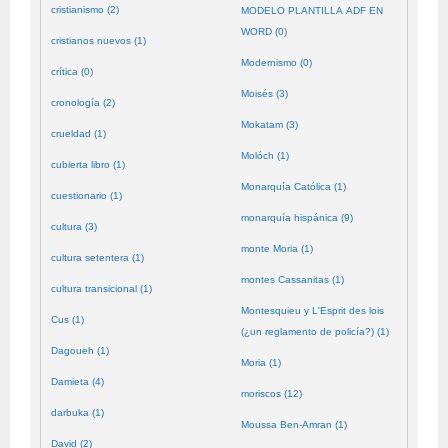
cristianismo (2)
MODELO PLANTILLA ADF EN
WORD (0)
cristianos nuevos (1)
Modernismo (0)
crítica (0)
Moisés (3)
cronología (2)
Mokatam (3)
crueldad (1)
Molóch (1)
cubierta libro (1)
Monarquía Católica (1)
cuestionario (1)
monarquía hispánica (9)
cultura (3)
monte Moria (1)
cultura setentera (1)
montes Cassanitas (1)
cultura transicional (1)
Montesquieu y L'Esprit des lois
Cus (1)
(¿un reglamento de policía?) (1)
Dagoueh (1)
Moria (1)
Damieta (4)
moriscos (12)
darbuka (1)
Moussa Ben-Amran (1)
David (2)