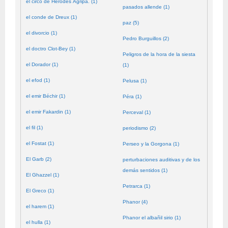
el circo de Herodes Agripa. (1)
pasados allende (1)
el conde de Dreux (1)
paz (5)
el divorcio (1)
Pedro Burguillos (2)
el doctro Clot-Bey (1)
Peligros de la hora de la siesta
el Dorador (1)
(1)
el efod (1)
Pelusa (1)
el emir Béchir (1)
Péra (1)
el emir Fakardin (1)
Perceval (1)
el fil (1)
periodismo (2)
el Fostat (1)
Perseo y la Gorgona (1)
El Garb (2)
perturbaciones auditivas y de los
demás sentidos (1)
El Ghazzel (1)
Petrarca (1)
El Greco (1)
Phanor (4)
el harem (1)
Phanor el albañil sirio (1)
el hulla (1)