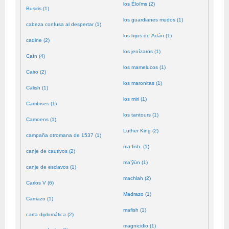
los Éloïms (2)
Busiris (1)
los guardianes mudos (1)
cabeza confusa al despertar (1)
los hijos de Adán (1)
cadine (2)
los jenízaros (1)
Caín (4)
los mamelucos (1)
Cairo (2)
los maronitas (1)
Calish (1)
los miri (1)
Cambises (1)
los tantours (1)
Camoens (1)
Luther King (2)
campaña otromana de 1537 (1)
ma fish. (1)
canje de cautivos (2)
ma’ŷūn (1)
canje de esclavos (1)
machlah (2)
Carlos V (6)
Madrazo (1)
Carriazo (1)
mafish (1)
carta diplomática (2)
magnicidio (1)