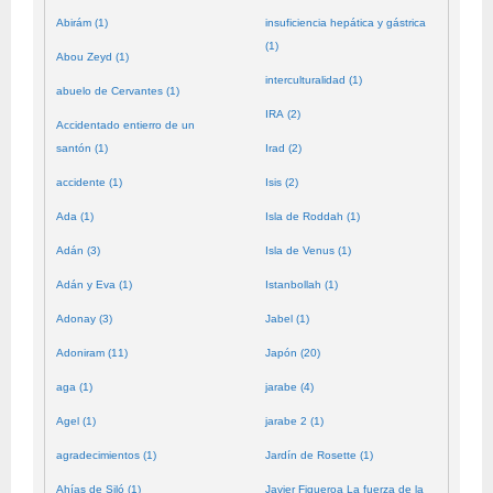
Abirám (1)
insuficiencia hepática y gástrica
(1)
Abou Zeyd (1)
interculturalidad (1)
abuelo de Cervantes (1)
IRA (2)
Accidentado entierro de un
santón (1)
Irad (2)
accidente (1)
Isis (2)
Ada (1)
Isla de Roddah (1)
Adán (3)
Isla de Venus (1)
Adán y Eva (1)
Istanbollah (1)
Adonay (3)
Jabel (1)
Adoniram (11)
Japón (20)
aga (1)
jarabe (4)
Agel (1)
jarabe 2 (1)
agradecimientos (1)
Jardín de Rosette (1)
Ahías de Siló (1)
Javier Figueroa La fuerza de la