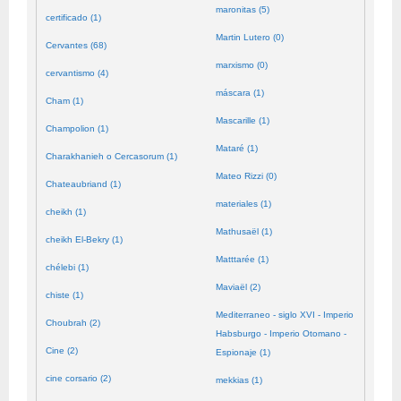
maronitas (5)
certificado (1)
Martin Lutero (0)
Cervantes (68)
marxismo (0)
cervantismo (4)
máscara (1)
Cham (1)
Mascarille (1)
Champolion (1)
Mataré (1)
Charakhanieh o Cercasorum (1)
Mateo Rizzi (0)
Chateaubriand (1)
materiales (1)
cheikh (1)
Mathusaël (1)
cheikh El-Bekry (1)
Matttarée (1)
chélebi (1)
Maviaël (2)
chiste (1)
Mediterraneo - siglo XVI - Imperio
Choubrah (2)
Habsburgo - Imperio Otomano -
Cine (2)
Espionaje (1)
cine corsario (2)
mekkias (1)