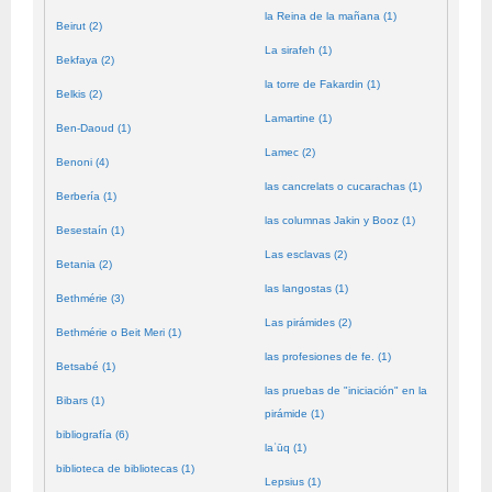
la Reina de la mañana (1)
Beirut (2)
La sirafeh (1)
Bekfaya (2)
la torre de Fakardin (1)
Belkis (2)
Lamartine (1)
Ben-Daoud (1)
Lamec (2)
Benoni (4)
las cancrelats o cucarachas (1)
Berbería (1)
las columnas Jakin y Booz (1)
Besestaín (1)
Las esclavas (2)
Betania (2)
las langostas (1)
Bethmérie (3)
Las pirámides (2)
Bethmérie o Beit Meri (1)
las profesiones de fe. (1)
Betsabé (1)
las pruebas de "iniciación" en la
Bibars (1)
pirámide (1)
bibliografía (6)
laʿūq (1)
biblioteca de bibliotecas (1)
Lepsius (1)