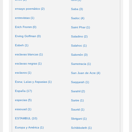
ensayo poemático (2)
Saba (3)
entrevistas (1)
Sadoc (4)
Erich Fromm (0)
Saint Phar (1)
Erving Goffman (0)
Saladino (2)
Esbeh (1)
Salahoc (1)
esclavas blancas (1)
Salomón (3)
esclavas negras (1)
Samotracia (1)
esclavos (1)
San Juan de Acre (4)
Esna; Laïas y Aspasias (1)
Saqqarah (1)
España (17)
Sarahil (2)
especias (5)
Sartre (1)
essouad (1)
Saurid (1)
ESTAMBUL (10)
Sbrigani (1)
Europa y América (1)
Schibboleth (1)