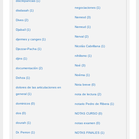
discrepancias (1)
negociaciones (1)
disdasah (1)
Nemrod (3)
Dives (2)
Nemrud (1)
Djabaïl (1)
Nerval (2)
djermes y canges (1)
Nicolás Cabrillana (1)
Djezzar-Pacha (1)
nihilismo (1)
djins (1)
Noé (3)
documentación (2)
Noéma (1)
Dohza (1)
Nota breve (0)
dolores de las articulaciones en
general (1)
nota de lectura (2)
dominicos (0)
notario Pedro de Ribera (1)
dos (0)
NOTAS CURSO (0)
dourah (1)
notas examen (0)
Dr. Perron (1)
NOTAS FINALES (1)