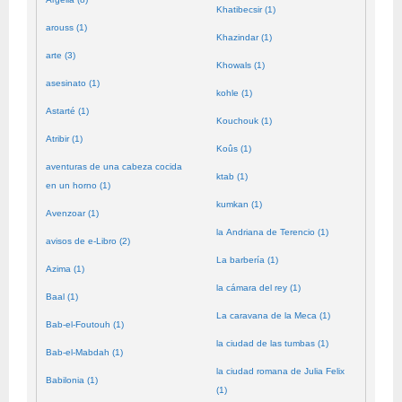
Khatibecsir (1)
arouss (1)
Khazindar (1)
arte (3)
Khowals (1)
asesinato (1)
kohle (1)
Astarté (1)
Kouchouk (1)
Atribir (1)
Koûs (1)
aventuras de una cabeza cocida
ktab (1)
en un horno (1)
kumkan (1)
Avenzoar (1)
la Andriana de Terencio (1)
avisos de e-Libro (2)
La barbería (1)
Azima (1)
la cámara del rey (1)
Baal (1)
La caravana de la Meca (1)
Bab-el-Foutouh (1)
la ciudad de las tumbas (1)
Bab-el-Mabdah (1)
la ciudad romana de Julia Felix
Babilonia (1)
(1)