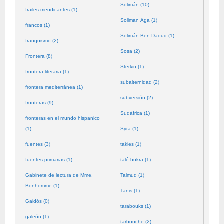
Solimán (10)
frailes mendicantes (1)
Soliman Aga (1)
francos (1)
Solimán Ben-Daoud (1)
franquismo (2)
Sosa (2)
Frontera (8)
Sterkin (1)
frontera literaria (1)
subalternidad (2)
frontera mediterránea (1)
subversión (2)
fronteras (9)
Sudáfrica (1)
fronteras en el mundo hispanico
(1)
Syra (1)
fuentes (3)
takies (1)
fuentes primarias (1)
talé bukra (1)
Gabinete de lectura de Mme.
Talmud (1)
Bonhomme (1)
Tanis (1)
Galdós (0)
tarabouks (1)
galeón (1)
tarbouche (2)