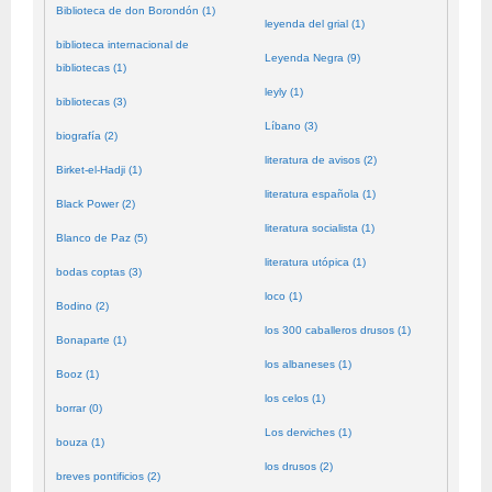
Biblioteca de don Borondón (1)
leyenda del grial (1)
biblioteca internacional de
Leyenda Negra (9)
bibliotecas (1)
leyly (1)
bibliotecas (3)
Líbano (3)
biografía (2)
literatura de avisos (2)
Birket-el-Hadji (1)
literatura española (1)
Black Power (2)
literatura socialista (1)
Blanco de Paz (5)
literatura utópica (1)
bodas coptas (3)
loco (1)
Bodino (2)
los 300 caballeros drusos (1)
Bonaparte (1)
los albaneses (1)
Booz (1)
los celos (1)
borrar (0)
Los derviches (1)
bouza (1)
los drusos (2)
breves pontificios (2)