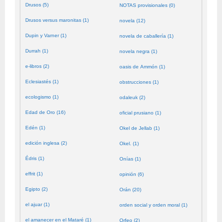
Drusos (5)
NOTAS provisionales (0)
Drusos versus maronitas (1)
novela (12)
Dupin y Varner (1)
novela de caballería (1)
Durrah (1)
novela negra (1)
e-libros (2)
oasis de Ammón (1)
Eclesiastés (1)
obstrucciones (1)
ecologismo (1)
odaleuk (2)
Edad de Oro (16)
oficial prusiano (1)
Edén (1)
Okel de Jellab (1)
edición inglesa (2)
Okel. (1)
Édris (1)
Onías (1)
effrit (1)
opinión (6)
Egipto (2)
Orán (20)
el ajuar (1)
orden social y orden moral (1)
el amanecer en el Mataré (1)
Orfeo (2)