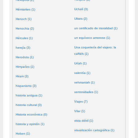
Uchalí (3)
Hémiarites (1)
Ulises (2)
Henoch (1)
un certificado de moralidad (1)
Henochia (2)
un equívoco amoroso (1)
Hércules (1)
Una coquetería del viajero: la
herejía (3)
caffiéh (1)
Herodoto (1)
Uríah (1)
Himyaríes (1)
valentía (1)
Hiram (3)
vehmaniah (1)
hispanismo (3)
ventosidades (1)
historia antigua (1)
Viajes (7)
historia cultural (3)
Vilar (1)
Historia económica (0)
vista débil (1)
historia y opinión (1)
visualización cartográfica (1)
Hoben (1)