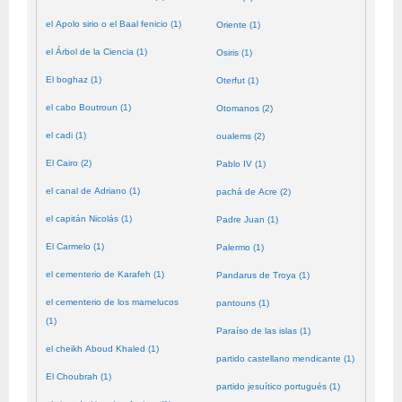
el Apolo sirio o el Baal fenicio (1)
Oriente (1)
el Árbol de la Ciencia (1)
Osiris (1)
El boghaz (1)
Oterfut (1)
el cabo Boutroun (1)
Otomanos (2)
el cadi (1)
oualems (2)
El Cairo (2)
Pablo IV (1)
el canal de Adriano (1)
pachá de Acre (2)
el capitán Nicolás (1)
Padre Juan (1)
El Carmelo (1)
Palermo (1)
el cementerio de Karafeh (1)
Pandarus de Troya (1)
el cementerio de los mamelucos
pantouns (1)
(1)
Paraíso de las islas (1)
el cheikh Aboud Khaled (1)
partido castellano mendicante (1)
El Choubrah (1)
partido jesuítico portugués (1)