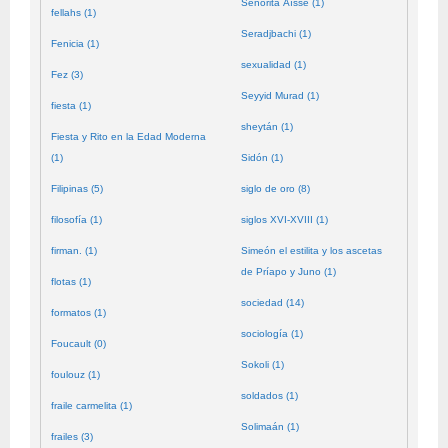
Señorita Aïssé (1)
fellahs (1)
Seradjbachi (1)
Fenicia (1)
sexualidad (1)
Fez (3)
Seyyid Murad (1)
fiesta (1)
sheytán (1)
Fiesta y Rito en la Edad Moderna
(1)
Sidón (1)
Filipinas (5)
siglo de oro (8)
filosofía (1)
siglos XVI-XVIII (1)
firman. (1)
Simeón el estilita y los ascetas
de Príapo y Juno (1)
flotas (1)
sociedad (14)
formatos (1)
sociología (1)
Foucault (0)
Sokoli (1)
foulouz (1)
soldados (1)
fraile carmelita (1)
Solimaán (1)
frailes (3)