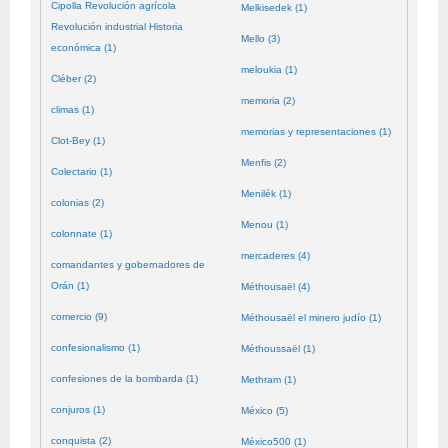
Cipolla Revolución agrícola
Melkisedek (1)
Revolución industrial Historia
Mello (3)
económica (1)
meloukia (1)
Cléber (2)
memoria (2)
climas (1)
memorias y representaciones (1)
Clot-Bey (1)
Menfis (2)
Colectario (1)
Menilék (1)
colonias (2)
Menou (1)
colonnate (1)
mercaderes (4)
comandantes y gobernadores de
Orán (1)
Méthousaël (4)
comercio (9)
Méthousaël el minero judío (1)
confesionalismo (1)
Méthoussaël (1)
confesiones de la bombarda (1)
Methram (1)
conjuros (1)
México (5)
conquista (2)
México500 (1)