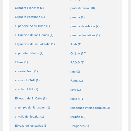
El padre Planchet (1)
protestantismo (0)
El poeta escribano (1)
prueba (1)
el príncipe Abou-Miran (1)
prueba de edición (2)
el Príncipe de los Genios (1)
pruebas iniciáticas (1)
El príncipe druso Fakardin (1)
Ptah (1)
el profeta Balaam (1)
Quijote (20)
El raïs (1)
RADIO (1)
el señor Jean (1)
raïs (2)
el símbolo TAU (1)
Rama (1)
el sultan kébir (1)
raya (1)
El teatro de El Cairo (1)
recta 4 (1)
el templo de Jerusalén (1)
relaciones internacionales (2)
el valle de Josafat (1)
religión (12)
El valle de los califas (1)
Religiones (1)