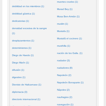
muertes crueles (1)
debilidad en los miembros (1)
Murad Bey (1)
debilidad gástrica (1)
Musa Ben-Amrán (1)
dedicatorias (1)
muslim (1)
densidad excesiva de la sangre
Mustafa (1)
(1)
Mustafá el cocinero (1)
desplazamientos (1)
musthilla (1)
determinismos (1)
nación de los Galla. (1)
Diego de Haedo (1)
nadador (3)
Diego Marín (1)
nadadores (8)
difusión (1)
Napoleón (2)
digestivo (1)
Napoleón Bonaparte (1)
Dionisio de Halicarnaso (1)
Nápoles (2)
diplomacia (3)
naufragios (2)
directorio internacional (1)
navegación (1)