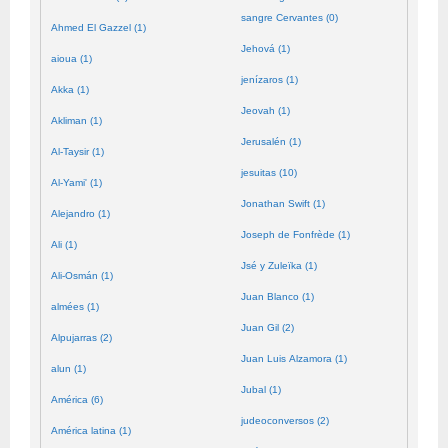
sangre Cervantes (0)
Ahmed El Gazzel (1)
Jehová (1)
aioua (1)
jenízaros (1)
Akka (1)
Jeovah (1)
Akliman (1)
Jerusalén (1)
Al-Taysir (1)
jesuitas (10)
Al-Yami' (1)
Jonathan Swift (1)
Alejandro (1)
Joseph de Fonfrède (1)
Ali (1)
Jsé y Zuleïka (1)
Ali-Osmán (1)
Juan Blanco (1)
almées (1)
Juan Gil (2)
Alpujarras (2)
Juan Luis Alzamora (1)
alun (1)
Jubal (1)
América (6)
judeoconversos (2)
América latina (1)