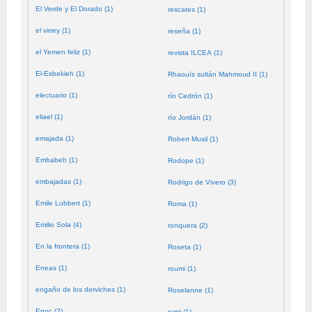
El Verde y El Dorado (1)
rescates (1)
el virrey (1)
reseña (1)
el Yemen feliz (1)
revista ILCEA (1)
El-Esbekieh (1)
Rhaouïs sultán Mahmoud II (1)
electuario (1)
río Cedrón (1)
eliael (1)
río Jordán (1)
emajada (1)
Robert Musil (1)
Embabeh (1)
Rodope (1)
embajadas (1)
Rodrigo de Vivero (3)
Emile Lubbert (1)
Roma (1)
Emilio Sola (4)
ronquera (2)
En la frontera (1)
Roseta (1)
Eneas (1)
roumi (1)
engaño de los derviches (1)
Roxelanne (1)
Enoc (2)
rumi (1)