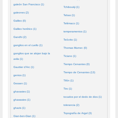
galeón San Francisco (1)
Tchiboukji (1)
galeones (2)
Tebas (1)
Galileo (0)
Telémaco (1)
Galileo herético (1)
temperamentos (1)
Gandhi (2)
Teócrito (1)
ganglios en el cuello (1)
Thomas Murner. (0)
ganglios que se alojan bajo la
Ticiano (1)
axila (1)
Tiempo Cervantes (0)
Gauttier d'Arc (1)
Tiempo de Cervantes (13)
genios (1)
Tifón (1)
Gessen (1)
Tiro (1)
ghavasies (1)
tocados por el dedo de dios (1)
ghawasies (1)
tolerancia (2)
ghazis (1)
Topografía de Argel (3)
Gian-ben-Gian (1)