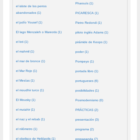
Pharouïs (1)
el islote de los perros
abandonados (1)
PICARESCA (1)
el judío Yousef (1)
Pietro Redondi (1)
El lago Menzaleh o Mareotis (1)
piloto inglés Adams (1)
el loti (1)
pirámide de Keops (1)
el mahmil (1)
poder (1)
el mar de bronce (1)
Pompeyo (1)
el Mar Rojo (1)
portada libro (1)
el Mesías (1)
portugueses (6)
el moudhir turco (1)
posibilidades (1)
El Mousky (1)
Posmodernismo (0)
el mutahir (1)
PRÁCTICAS (2)
el naz y el rebab (1)
presentación (3)
el nilómetro (1)
programa (2)
el obelisco de Heliópolis (1)
propaganda (7)