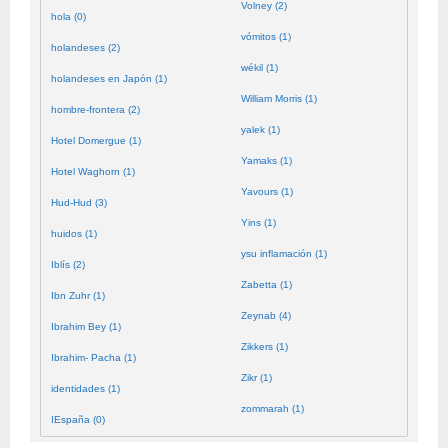
Volney (2)
hola (0)
vómitos (1)
holandeses (2)
wékil (1)
holandeses en Japón (1)
William Morris (1)
hombre-frontera (2)
yalek (1)
Hotel Domergue (1)
Yamaks (1)
Hotel Waghorn (1)
Yavours (1)
Hud-Hud (3)
Yins (1)
huidos (1)
ysu inflamación (1)
Iblís (2)
Zabetta (1)
Ibn Zuhr (1)
Zeynab (4)
Ibrahim Bey (1)
Zikkers (1)
Ibrahim- Pacha (1)
Zikr (1)
identidades (1)
zommarah (1)
IEspaña (0)