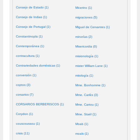
Consejo de Estado (1)
Micerino (1)
Consejo de Indias (1)
migraciones (5)
Consejo de Portugal (1)
Miguel de Cervantes (1)
Constantinopla (1)
minorías (2)
Contemporánea (1)
Misericordia (0)
contracultura (1)
misionología (1)
Contrariedades domésticas (1)
mister William Lane (1)
conversión (1)
mitología (1)
coptos (3)
Mme. Bonhomme (1)
corsarios (7)
Mme. Carlès (3)
CORSARIOS BERBERISCOS (1)
Mme. Cartou (1)
Corydon (1)
Mme. Staël (1)
couscoussou (1)
Moab (1)
crisis (11)
moals (1)