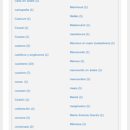
carta en árabe (2)
Mahmoud (1)
cartografia (1)
Maillet (1)
Cartoum (1)
Makbenách (1)
Cassal (1)
mamelucos (1)
Cassas (1)
Mansour el copto (nadadores) (1)
catarros (2)
Mansourah (1)
católicos y anglicanos (1)
Mansur (1)
cautiverio (10)
manuscrito en árabe (1)
cautivos (7)
manuscritos (1)
cavas. (1)
mapa (1)
cavases (1)
Mareb (1)
Cedrón (1)
marginados (1)
celebración (1)
María Antonia Garcés (1)
censura (1)
Mármara (1)
centenario (2)